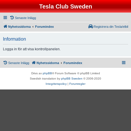
Tesla Club Sweden
Senaste Inlägg
Nyhetssidorna
Forumindex
Registrera din Tesla/elbil
Information
Logga in för att visa kontrollpanelen.
Senaste Inlägg
Nyhetssidorna
Forumindex
Drivs av
phpBB
® Forum Software © phpBB Limited
Swedish translation by
phpBB Sweden
© 2006-2020
Integritetspolicy
|
Forumregler