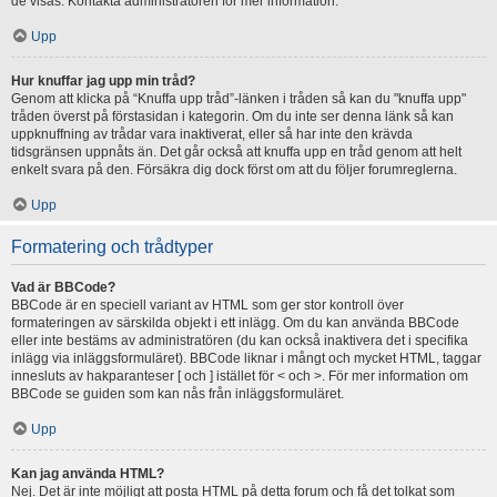
de visas. Kontakta administratören för mer information.
Upp
Hur knuffar jag upp min tråd?
Genom att klicka på “Knuffa upp tråd”-länken i tråden så kan du "knuffa upp"
tråden överst på förstasidan i kategorin. Om du inte ser denna länk så kan
uppknuffning av trådar vara inaktiverat, eller så har inte den krävda
tidsgränsen uppnåts än. Det går också att knuffa upp en tråd genom att helt
enkelt svara på den. Försäkra dig dock först om att du följer forumreglerna.
Upp
Formatering och trådtyper
Vad är BBCode?
BBCode är en speciell variant av HTML som ger stor kontroll över
formateringen av särskilda objekt i ett inlägg. Om du kan använda BBCode
eller inte bestäms av administratören (du kan också inaktivera det i specifika
inlägg via inläggsformuläret). BBCode liknar i mångt och mycket HTML, taggar
innesluts av hakparanteser [ och ] istället för < och >. För mer information om
BBCode se guiden som kan nås från inläggsformuläret.
Upp
Kan jag använda HTML?
Nej. Det är inte möjligt att posta HTML på detta forum och få det tolkat som