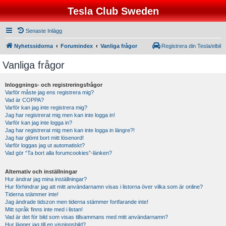
Tesla Club Sweden
Senaste Inlägg
Nyhetssidorna
Forumindex
Vanliga frågor
Registrera din Tesla/elbil
Vanliga frågor
Inloggnings- och registreringsfrågor
Varför måste jag ens registrera mig?
Vad är COPPA?
Varför kan jag inte registrera mig?
Jag har registrerat mig men kan inte logga in!
Varför kan jag inte logga in?
Jag har registrerat mig men kan inte logga in längre?!
Jag har glömt bort mitt lösenord!
Varför loggas jag ut automatiskt?
Vad gör “Ta bort alla forumcookies”-länken?
Alternativ och inställningar
Hur ändrar jag mina inställningar?
Hur förhindrar jag att mitt användarnamn visas i listorna över vilka som är online?
Tiderna stämmer inte!
Jag ändrade tidszon men tiderna stämmer fortfarande inte!
Mitt språk finns inte med i listan!
Vad är det för bild som visas tillsammans med mitt användarnamn?
Hur lägger jag till en visningsbild?