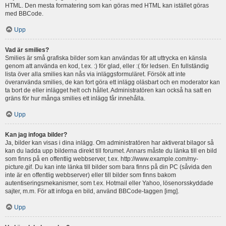
HTML. Den mesta formatering som kan göras med HTML kan istället göras
med BBCode.
Upp
Vad är smilies?
Smilies är små grafiska bilder som kan användas för att uttrycka en känsla
genom att använda en kod, t.ex. :) för glad, eller :( för ledsen. En fullständig
lista över alla smilies kan nås via inläggsformuläret. Försök att inte
överanvända smilies, de kan fort göra ett inlägg oläsbart och en moderator kan
ta bort de eller inlägget helt och hållet. Administratören kan också ha satt en
gräns för hur många smilies ett inlägg får innehålla.
Upp
Kan jag infoga bilder?
Ja, bilder kan visas i dina inlägg. Om administratören har aktiverat bilagor så
kan du ladda upp bilderna direkt till forumet. Annars måste du länka till en bild
som finns på en offentlig webbserver, t.ex. http://www.example.com/my-
picture.gif. Du kan inte länka till bilder som bara finns på din PC (såvida den
inte är en offentlig webbserver) eller till bilder som finns bakom
autentiseringsmekanismer, som t.ex. Hotmail eller Yahoo, lösenorsskyddade
sajter, m.m. För att infoga en bild, använd BBCode-taggen [img].
Upp