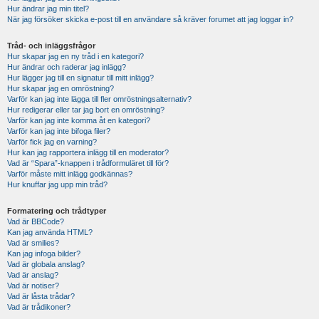
Hur ändrar jag min titel?
När jag försöker skicka e-post till en användare så kräver forumet att jag loggar in?
Tråd- och inläggsfrågor
Hur skapar jag en ny tråd i en kategori?
Hur ändrar och raderar jag inlägg?
Hur lägger jag till en signatur till mitt inlägg?
Hur skapar jag en omröstning?
Varför kan jag inte lägga till fler omröstningsalternativ?
Hur redigerar eller tar jag bort en omröstning?
Varför kan jag inte komma åt en kategori?
Varför kan jag inte bifoga filer?
Varför fick jag en varning?
Hur kan jag rapportera inlägg till en moderator?
Vad är “Spara”-knappen i trådformuläret till för?
Varför måste mitt inlägg godkännas?
Hur knuffar jag upp min tråd?
Formatering och trådtyper
Vad är BBCode?
Kan jag använda HTML?
Vad är smilies?
Kan jag infoga bilder?
Vad är globala anslag?
Vad är anslag?
Vad är notiser?
Vad är låsta trådar?
Vad är trådikoner?