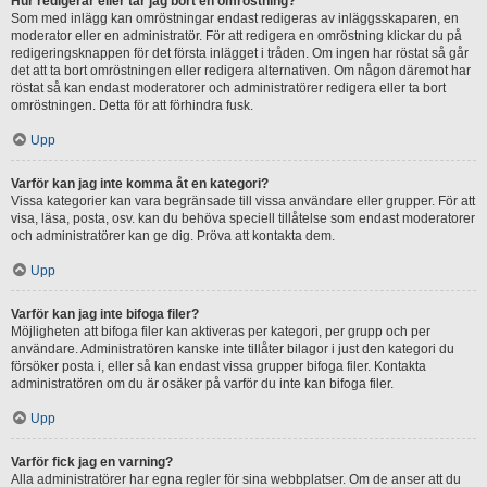
Hur redigerar eller tar jag bort en omröstning?
Som med inlägg kan omröstningar endast redigeras av inläggsskaparen, en
moderator eller en administratör. För att redigera en omröstning klickar du på
redigeringsknappen för det första inlägget i tråden. Om ingen har röstat så går
det att ta bort omröstningen eller redigera alternativen. Om någon däremot har
röstat så kan endast moderatorer och administratörer redigera eller ta bort
omröstningen. Detta för att förhindra fusk.
Upp
Varför kan jag inte komma åt en kategori?
Vissa kategorier kan vara begränsade till vissa användare eller grupper. För att
visa, läsa, posta, osv. kan du behöva speciell tillåtelse som endast moderatorer
och administratörer kan ge dig. Pröva att kontakta dem.
Upp
Varför kan jag inte bifoga filer?
Möjligheten att bifoga filer kan aktiveras per kategori, per grupp och per
användare. Administratören kanske inte tillåter bilagor i just den kategori du
försöker posta i, eller så kan endast vissa grupper bifoga filer. Kontakta
administratören om du är osäker på varför du inte kan bifoga filer.
Upp
Varför fick jag en varning?
Alla administratörer har egna regler för sina webbplatser. Om de anser att du