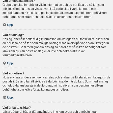
Vad är globala anslag?
Globala anslag innehåller viktig information och du bör läsa de så fort som
möjligt. Globala anslag visas överst på varje sida i varje kategori och i
kontrollpanelen. Om du kan posta ett globalt anslag eller inte beror på vilken
behörighet som krävs och detta ställs in av forumadministratören.
Upp
Vad är anslag?
Anslag innehåller ofta viktig information om kategorin du för tillfället läser i och
du bör läsa de så fort som möjligt. Anslag visas överst på varje sida i kategorin
de postats i. Som med globala anslag så beror det på vilken behörighet som
krävs om du kan posta anslag eller inte och detta ställs in av
forumadministratören.
Upp
Vad är notiser?
Notiser visas under eventuella anslag och endast på första sidan i kategorin de
postats i. De är ofta rätt viktiga så du bör läsa de när du kan. Som med anslag
och globala anslag så är det forumadministratören som bestämmer vilken
behörighet som krävs för att kunna posta notiser.
Upp
Vad är låsta trådar?
Låsta trådar är trådar där användare inte kan svara och omröstningar