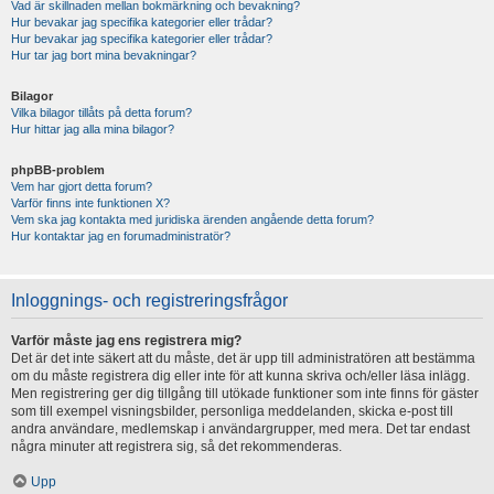
Vad är skillnaden mellan bokmärkning och bevakning?
Hur bevakar jag specifika kategorier eller trådar?
Hur bevakar jag specifika kategorier eller trådar?
Hur tar jag bort mina bevakningar?
Bilagor
Vilka bilagor tillåts på detta forum?
Hur hittar jag alla mina bilagor?
phpBB-problem
Vem har gjort detta forum?
Varför finns inte funktionen X?
Vem ska jag kontakta med juridiska ärenden angående detta forum?
Hur kontaktar jag en forumadministratör?
Inloggnings- och registreringsfrågor
Varför måste jag ens registrera mig?
Det är det inte säkert att du måste, det är upp till administratören att bestämma
om du måste registrera dig eller inte för att kunna skriva och/eller läsa inlägg.
Men registrering ger dig tillgång till utökade funktioner som inte finns för gäster
som till exempel visningsbilder, personliga meddelanden, skicka e-post till
andra användare, medlemskap i användargrupper, med mera. Det tar endast
några minuter att registrera sig, så det rekommenderas.
Upp