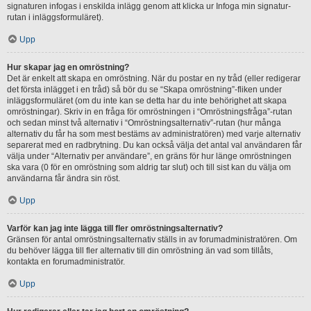
signaturen infogas i enskilda inlägg genom att klicka ur Infoga min signatur-
rutan i inläggsformuläret).
Upp
Hur skapar jag en omröstning?
Det är enkelt att skapa en omröstning. När du postar en ny tråd (eller redigerar
det första inlägget i en tråd) så bör du se “Skapa omröstning”-fliken under
inläggsformuläret (om du inte kan se detta har du inte behörighet att skapa
omröstningar). Skriv in en fråga för omröstningen i “Omröstningsfråga”-rutan
och sedan minst två alternativ i “Omröstningsalternativ”-rutan (hur många
alternativ du får ha som mest bestäms av administratören) med varje alternativ
separerat med en radbrytning. Du kan också välja det antal val användaren får
välja under “Alternativ per användare”, en gräns för hur länge omröstningen
ska vara (0 för en omröstning som aldrig tar slut) och till sist kan du välja om
användarna får ändra sin röst.
Upp
Varför kan jag inte lägga till fler omröstningsalternativ?
Gränsen för antal omröstningsalternativ ställs in av forumadministratören. Om
du behöver lägga till fler alternativ till din omröstning än vad som tillåts,
kontakta en forumadministratör.
Upp