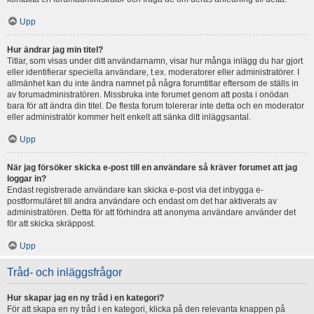
Upp
Hur ändrar jag min titel?
Titlar, som visas under ditt användarnamn, visar hur många inlägg du har gjort
eller identifierar speciella användare, t.ex. moderatorer eller administratörer. I
allmänhet kan du inte ändra namnet på några forumtitlar eftersom de ställs in
av forumadministratören. Missbruka inte forumet genom att posta i onödan
bara för att ändra din titel. De flesta forum tolererar inte detta och en moderator
eller administratör kommer helt enkelt att sänka ditt inläggsantal.
Upp
När jag försöker skicka e-post till en användare så kräver forumet att jag
loggar in?
Endast registrerade användare kan skicka e-post via det inbygga e-
postformuläret till andra användare och endast om det har aktiverats av
administratören. Detta för att förhindra att anonyma användare använder det
för att skicka skräppost.
Upp
Tråd- och inläggsfrågor
Hur skapar jag en ny tråd i en kategori?
För att skapa en ny tråd i en kategori, klicka på den relevanta knappen på