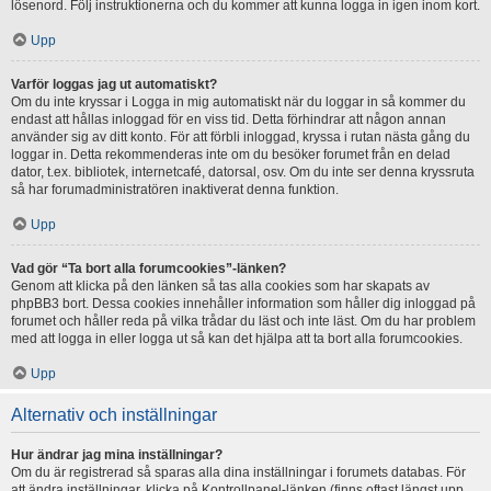
lösenord. Följ instruktionerna och du kommer att kunna logga in igen inom kort.
Upp
Varför loggas jag ut automatiskt?
Om du inte kryssar i Logga in mig automatiskt när du loggar in så kommer du
endast att hållas inloggad för en viss tid. Detta förhindrar att någon annan
använder sig av ditt konto. För att förbli inloggad, kryssa i rutan nästa gång du
loggar in. Detta rekommenderas inte om du besöker forumet från en delad
dator, t.ex. bibliotek, internetcafé, datorsal, osv. Om du inte ser denna kryssruta
så har forumadministratören inaktiverat denna funktion.
Upp
Vad gör “Ta bort alla forumcookies”-länken?
Genom att klicka på den länken så tas alla cookies som har skapats av
phpBB3 bort. Dessa cookies innehåller information som håller dig inloggad på
forumet och håller reda på vilka trådar du läst och inte läst. Om du har problem
med att logga in eller logga ut så kan det hjälpa att ta bort alla forumcookies.
Upp
Alternativ och inställningar
Hur ändrar jag mina inställningar?
Om du är registrerad så sparas alla dina inställningar i forumets databas. För
att ändra inställningar, klicka på Kontrollpanel-länken (finns oftast längst upp