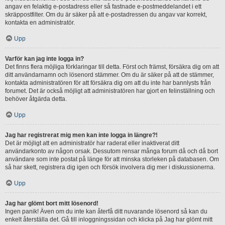
angav en felaktig e-postadress eller så fastnade e-postmeddelandet i ett
skräppostfilter. Om du är säker på att e-postadressen du angav var korrekt,
kontakta en administratör.
Upp
Varför kan jag inte logga in?
Det finns flera möjliga förklaringar till detta. Först och främst, försäkra dig om att
ditt användarnamn och lösenord stämmer. Om du är säker på att de stämmer,
kontakta administratören för att försäkra dig om att du inte har bannlysts från
forumet. Det är också möjligt att administratören har gjort en felinställning och
behöver åtgärda detta.
Upp
Jag har registrerat mig men kan inte logga in längre?!
Det är möjligt att en administratör har raderat eller inaktiverat ditt
användarkonto av någon orsak. Dessutom rensar många forum då och då bort
användare som inte postat på länge för att minska storleken på databasen. Om
så har skett, registrera dig igen och försök involvera dig mer i diskussionerna.
Upp
Jag har glömt bort mitt lösenord!
Ingen panik! Även om du inte kan återfå ditt nuvarande lösenord så kan du
enkelt återställa det. Gå till inloggningssidan och klicka på Jag har glömt mitt