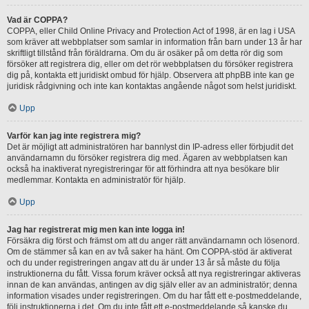
Vad är COPPA?
COPPA, eller Child Online Privacy and Protection Act of 1998, är en lag i USA
som kräver att webbplatser som samlar in information från barn under 13 år har
skriftligt tillstånd från föräldrarna. Om du är osäker på om detta rör dig som
försöker att registrera dig, eller om det rör webbplatsen du försöker registrera
dig på, kontakta ett juridiskt ombud för hjälp. Observera att phpBB inte kan ge
juridisk rådgivning och inte kan kontaktas angående något som helst juridiskt.
Upp
Varför kan jag inte registrera mig?
Det är möjligt att administratören har bannlyst din IP-adress eller förbjudit det
användarnamn du försöker registrera dig med. Ägaren av webbplatsen kan
också ha inaktiverat nyregistreringar för att förhindra att nya besökare blir
medlemmar. Kontakta en administratör för hjälp.
Upp
Jag har registrerat mig men kan inte logga in!
Försäkra dig först och främst om att du anger rätt användarnamn och lösenord.
Om de stämmer så kan en av två saker ha hänt. Om COPPA-stöd är aktiverat
och du under registreringen angav att du är under 13 år så måste du följa
instruktionerna du fått. Vissa forum kräver också att nya registreringar aktiveras
innan de kan användas, antingen av dig själv eller av an administratör; denna
information visades under registreringen. Om du har fått ett e-postmeddelande,
följ instruktionerna i det. Om du inte fått ett e-postmeddelande så kanske du