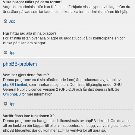
Vilka bilagor tillåts på detta forum?
Varje forumadministratör kan tillåta eller förbjuda vissa typer av bilagor. Om du
är osäker på vad som får laddas upp, kontakta forumadministratören för hjälp.
Upp
Hur hittar jag alla mina bilagor?
För att hitta listan över alla bilagor du laddat upp, gå till kontrollpanelen och
klicka på “Hantera bilagor”.
Upp
phpBB-problem
Vem har gjort detta forum?
Denna programvara (i sin oförändrade form) är producerad av, släppt av
phpBB Limited
, som innehar rättigheten. Den finns tillgänglig under GNU
General Public Licence, version 2 (GPL-2.0) och får distribueras fritt. Se
Om phpBB
för mer information.
Upp
Varför finns inte funktionen X?
Denna programvara har gjorts och licensierats av phpBB Limited. Om du anser
att en funktion bör läggas till eller vill rapportera en bugg, var vänlig och besök
phpBB Idécenter, där du kommer att hitta verktyg för att göra så.