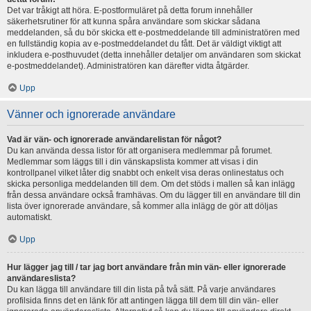
Det var tråkigt att höra. E-postformuläret på detta forum innehåller
säkerhetsrutiner för att kunna spåra användare som skickar sådana
meddelanden, så du bör skicka ett e-postmeddelande till administratören med
en fullständig kopia av e-postmeddelandet du fått. Det är väldigt viktigt att
inkludera e-posthuvudet (detta innehåller detaljer om användaren som skickat
e-postmeddelandet). Administratören kan därefter vidta åtgärder.
Upp
Vänner och ignorerade användare
Vad är vän- och ignorerade användarelistan för något?
Du kan använda dessa listor för att organisera medlemmar på forumet.
Medlemmar som läggs till i din vänskapslista kommer att visas i din
kontrollpanel vilket låter dig snabbt och enkelt visa deras onlinestatus och
skicka personliga meddelanden till dem. Om det stöds i mallen så kan inlägg
från dessa användare också framhävas. Om du lägger till en användare till din
lista över ignorerade användare, så kommer alla inlägg de gör att döljas
automatiskt.
Upp
Hur lägger jag till / tar jag bort användare från min vän- eller ignorerade
användareslista?
Du kan lägga till användare till din lista på två sätt. På varje användares
profilsida finns det en länk för att antingen lägga till dem till din vän- eller