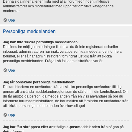
Denna sida innehåller en lista med alla i forumledningen, inklusive
administratörer och moderatorer med uppgifter om vilka kategorier de
modererar.
Upp
Personliga meddelanden
Jag kan inte skicka personliga meddelanden!
Det finns tre möjliga anledningar till detta; du är inte registrerad och/eller
inloggad, administratören har inaktiverat personliga meddelanden för hela
forumet, eller så har administratören förhindrat just dig från att skicka
personliga meddelanden. Fråga i så fall administratören varför.
Upp
Jag får oönskade personliga meddelanden!
Du kan blockera en användare från att skicka personliga användare till dig
genom att använda meddelanderegler som du ställer in i din kontrollpanel. Om
du får anstötliga personliga meddelanden från en viss användare så bör du
informera forumadministratören, de har makten att förhindra en användare från
att skicka personliga meddelanden överhuvudtaget.
Upp
Jag har fått skräppost eller anstötliga e-postmeddelanden från någon på
detta forum!