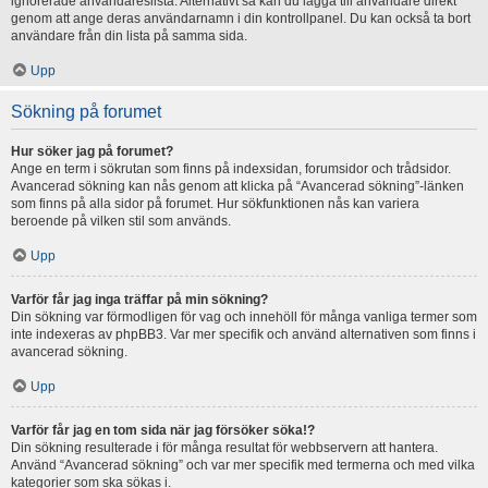
ignorerade användareslista. Alternativt så kan du lägga till användare direkt
genom att ange deras användarnamn i din kontrollpanel. Du kan också ta bort
användare från din lista på samma sida.
Upp
Sökning på forumet
Hur söker jag på forumet?
Ange en term i sökrutan som finns på indexsidan, forumsidor och trådsidor.
Avancerad sökning kan nås genom att klicka på “Avancerad sökning”-länken
som finns på alla sidor på forumet. Hur sökfunktionen nås kan variera
beroende på vilken stil som används.
Upp
Varför får jag inga träffar på min sökning?
Din sökning var förmodligen för vag och innehöll för många vanliga termer som
inte indexeras av phpBB3. Var mer specifik och använd alternativen som finns i
avancerad sökning.
Upp
Varför får jag en tom sida när jag försöker söka!?
Din sökning resulterade i för många resultat för webbservern att hantera.
Använd “Avancerad sökning” och var mer specifik med termerna och med vilka
kategorier som ska sökas i.