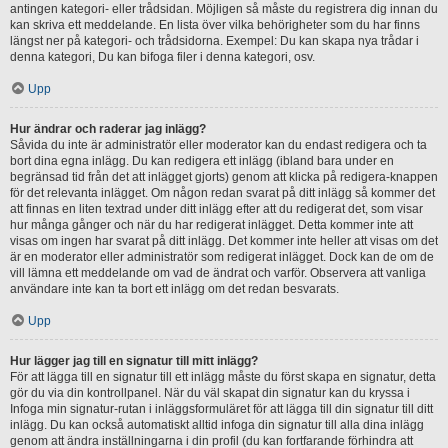
antingen kategori- eller trådsidan. Möjligen så måste du registrera dig innan du
kan skriva ett meddelande. En lista över vilka behörigheter som du har finns
längst ner på kategori- och trådsidorna. Exempel: Du kan skapa nya trådar i
denna kategori, Du kan bifoga filer i denna kategori, osv.
Upp
Hur ändrar och raderar jag inlägg?
Såvida du inte är administratör eller moderator kan du endast redigera och ta
bort dina egna inlägg. Du kan redigera ett inlägg (ibland bara under en
begränsad tid från det att inlägget gjorts) genom att klicka på redigera-knappen
för det relevanta inlägget. Om någon redan svarat på ditt inlägg så kommer det
att finnas en liten textrad under ditt inlägg efter att du redigerat det, som visar
hur många gånger och när du har redigerat inlägget. Detta kommer inte att
visas om ingen har svarat på ditt inlägg. Det kommer inte heller att visas om det
är en moderator eller administratör som redigerat inlägget. Dock kan de om de
vill lämna ett meddelande om vad de ändrat och varför. Observera att vanliga
användare inte kan ta bort ett inlägg om det redan besvarats.
Upp
Hur lägger jag till en signatur till mitt inlägg?
För att lägga till en signatur till ett inlägg måste du först skapa en signatur, detta
gör du via din kontrollpanel. När du väl skapat din signatur kan du kryssa i
Infoga min signatur-rutan i inläggsformuläret för att lägga till din signatur till ditt
inlägg. Du kan också automatiskt alltid infoga din signatur till alla dina inlägg
genom att ändra inställningarna i din profil (du kan fortfarande förhindra att