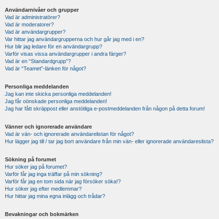
Användarnivåer och grupper
Vad är administratörer?
Vad är moderatorer?
Vad är användargrupper?
Var hittar jag användargrupperna och hur går jag med i en?
Hur blir jag ledare för en användargrupp?
Varför visas vissa användargrupper i andra färger?
Vad är en “Standardgrupp”?
Vad är “Teamet”-länken för något?
Personliga meddelanden
Jag kan inte skicka personliga meddelanden!
Jag får oönskade personliga meddelanden!
Jag har fått skräppost eller anstötliga e-postmeddelanden från någon på detta forum!
Vänner och ignorerade användare
Vad är vän- och ignorerade användarelistan för något?
Hur lägger jag till / tar jag bort användare från min vän- eller ignorerade användareslista?
Sökning på forumet
Hur söker jag på forumet?
Varför får jag inga träffar på min sökning?
Varför får jag en tom sida när jag försöker söka!?
Hur söker jag efter medlemmar?
Hur hittar jag mina egna inlägg och trådar?
Bevakningar och bokmärken