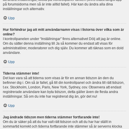
på forumsidorna men så är inte alltid fallet). Här kan du ändra alla dina
inställningar och alternativ.
Upp
Hur förhindrar jag att mitt användarnamn visas i listorna över vilka som är
online?
I kontrollpanelen under “Inställningar” finns alternativet Dölj att jag är online.
Om du sätter denna inställning till Ja så kommer du endast att visas för
administratörer, moderatorer och dig själv. Du kommer att räknas som en dold
användare.
Upp
Tiderna stämmer inte!
Det kan vara så att tiderna som visas är för en annan tidszon än den du
befinner dig i. Om så är fallet, gå till din kontrollpanel och ändra till rätt tidszon,
t.ex. Stockholm, London, Paris, New York, Sydney, osv. Observera att endast
registrerade användare kan byta tidszon, detta gäller även de flesta andra
inställningar. Så om du inte har registrerat dig än, gör det nu!
Upp
Jag ändrade tidszon men tiderna stämmer fortfarande inte!
Om du är säker på att du har valt rätt tidszon och att du har har ställt in
sommartid korrekt och tiderna fortfarande inte stämmer så är serverns klocka