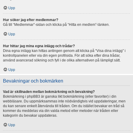
Upp
Hur söker jag efter medlemmar?
Gå till “Medlemmar”-sidan och klicka på “Hitta en medlem”-länken.
Upp
Hur hittar jag mina egna inlägg och trådar?
Dina egna inlägg kan hittas antingen genom att klicka på “Visa dina inlägg” i
kontrollpanelen eller via din egen profilsida. För att söka efter dina trådar,
använd avancerad sökning och fyll i de olika alternativen på lämpligt sätt.
Upp
Bevakningar och bokmärken
Vad är skillnaden mellan bokmärkning och bevakning?
Bokmärkning i phpBB3 är ganska likt bokmärkning (eller favoriter) i din
webbläsare. Du uppmärksammas inte nödvändigtvis vid uppdateringar, men
du kan senare enkelt återvända till tråden. Om du istället bevakar en tråd så
kommer du meddelas via din valda metod eller metoder när tråden eller
kategorin du bevakar uppdateras.
Upp