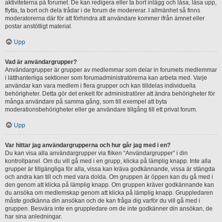
aktiviteterna på forumet. De kan redigera eller ta bort inlägg och låsa, låsa upp,
flytta, ta bort och dela trådar i de forum de modererar. I allmänhet så finns
moderatorerna där för att förhindra att användare kommer ifrån ämnet eller
postar anstötligt material.
Upp
Vad är användargrupper?
Användargrupper är grupper av medlemmar som delar in forumets medlemmar
i lätthanterliga sektioner som forumadministratörerna kan arbeta med. Varje
användar kan vara medlem i flera grupper och kan tilldelas individuella
behörigheter. Detta gör det enkelt för administratörer att ändra behörigheter för
många användare på samma gång, som till exempel att byta
moderationsbehörigheter eller ge användare tillgång till ett privat forum.
Upp
Var hittar jag användargrupperna och hur går jag med i en?
Du kan visa alla användargrupper via fliken “Användargrupper” i din
kontrollpanel. Om du vill gå med i en grupp, klicka på lämplig knapp. Inte alla
grupper är tillgängliga för alla, vissa kan kräva godkännande, vissa är stängda
och andra kan till och med vara dolda. Om gruppen är öppen kan du gå med i
den genom att klicka på lämplig knapp. Om gruppen kräver godkännande kan
du ansöka om medlemskap genom att klicka på lämplig knapp. Gruppledaren
måste godkänna din ansökan och de kan fråga dig varför du vill gå med i
gruppen. Besvära inte en gruppledare om de inte godkänner din ansökan, de
har sina anledningar.