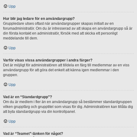
Upp
Hur blir jag ledare för en användargrupp?
Gruppledare utses oftast när användargrupper skapas initialt av en
forumadministratör. Om du är intresserad av att skapa en användargrupp så är
din första kontakt en administratör, försök med att skicka ett personligt
meddelande till dem.
Upp
Varför visas vissa användargrupper i andra färger?
Det är möjligt för administratören att tilldela en färg till medlemmar av en viss
användargrupp för att göra det enkelt att känna igen medlemmar i den
gruppen.
Upp
Vad är en “Standardgrupp”?
Om du är medlem i fler än en användargrupp så bestämmer standardgruppen
vilken gruppfärg och grupptitel som visas för dig. Administratören kan tillåta dig
att byta standardgrupp via din kontrollpanel.
Upp
Vad är “Teamet”-länken för något?