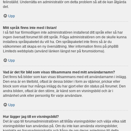
felinställd. Underrätta en administratör om detta problem så att de kan åtgärda
det.
Upp
Mitt språk finns inte med i listan!
I så fall har förmodligen inte administratören installerat ditt språk eller så har
ingen översatt forumet till ditt språk. Fråga administratören om de skulle kunna
installera språkpaketet du vill ha. Om språkpaketet inte finns så är du
välkommen att skapa en ny översättning. Mer information finns på phpBB
Limiteds webbplats (använd länken längst ner på forumsidorna).
Upp
Vad är det för bild som visas tillsammans med mitt användarnamn?
Det finns två bilder som kan visas tillsammans med ett användarnamn i inlägg.
Den ena är en titelbild, oftast är dessa bilder i form av stjärnor, prickar eller
block som visar hur många inlägg du har gjort eller din status på forumet. Den
andra bilden, oftast är den större, är känd som en visningsbild och är i
allmänhet unik eller personlig för varje användare.
Upp
Hur lägger jag till en visningsbild?
Det är upp till forumadministratören att tillåta visningsbilder och välja vilka sätt
visningsbilder kan användas på. Om du inte kan använda visningsbilder,
kontakta en forumadministratör och fråga de om deras anledning till detta.