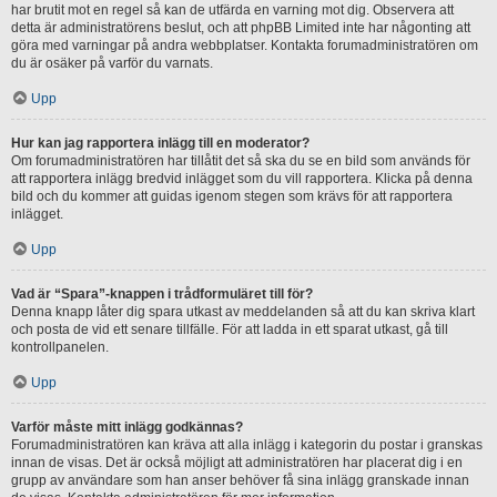
har brutit mot en regel så kan de utfärda en varning mot dig. Observera att
detta är administratörens beslut, och att phpBB Limited inte har någonting att
göra med varningar på andra webbplatser. Kontakta forumadministratören om
du är osäker på varför du varnats.
Upp
Hur kan jag rapportera inlägg till en moderator?
Om forumadministratören har tillåtit det så ska du se en bild som används för
att rapportera inlägg bredvid inlägget som du vill rapportera. Klicka på denna
bild och du kommer att guidas igenom stegen som krävs för att rapportera
inlägget.
Upp
Vad är “Spara”-knappen i trådformuläret till för?
Denna knapp låter dig spara utkast av meddelanden så att du kan skriva klart
och posta de vid ett senare tillfälle. För att ladda in ett sparat utkast, gå till
kontrollpanelen.
Upp
Varför måste mitt inlägg godkännas?
Forumadministratören kan kräva att alla inlägg i kategorin du postar i granskas
innan de visas. Det är också möjligt att administratören har placerat dig i en
grupp av användare som han anser behöver få sina inlägg granskade innan