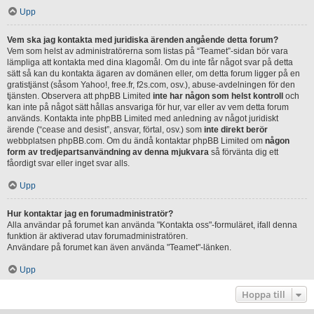
Upp
Vem ska jag kontakta med juridiska ärenden angående detta forum?
Vem som helst av administratörerna som listas på “Teamet”-sidan bör vara
lämpliga att kontakta med dina klagomål. Om du inte får något svar på detta
sätt så kan du kontakta ägaren av domänen eller, om detta forum ligger på en
gratistjänst (såsom Yahoo!, free.fr, f2s.com, osv.), abuse-avdelningen för den
tjänsten. Observera att phpBB Limited
inte har någon som helst kontroll
och
kan inte på något sätt hållas ansvariga för hur, var eller av vem detta forum
används. Kontakta inte phpBB Limited med anledning av något juridiskt
ärende (“cease and desist”, ansvar, förtal, osv.) som
inte direkt berör
webbplatsen phpBB.com. Om du ändå kontaktar phpBB Limited om
någon
form av tredjepartsanvändning av denna mjukvara
så förvänta dig ett
fåordigt svar eller inget svar alls.
Upp
Hur kontaktar jag en forumadministratör?
Alla användar på forumet kan använda "Kontakta oss"-formuläret, ifall denna
funktion är aktiverad utav forumadministratören.
Användare på forumet kan även använda "Teamet"-länken.
Upp
Hoppa till