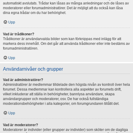
automatiskt avslutats. Trådar kan låsas av många anledningar och de låses av
moderatorer eller forumadministratörer. Det är möjligt att du också kan låsa
dina egna trådar om du har behörighet.
Upp
Vad är trådikoner?
Trådikoner är användarvalda bilder som kan förknippas med inlägg för att
markera dess innehåll. Om det går att använda trådikoner eller inte bestäms av
forumadministratören.
Upp
Användarnivåer och grupper
Vad är administratörer?
Administratörer är medlemmar tilldelade den högsta nivån av kontroll över hela
forumet. Dessa medlemmar kan kontrollera alla aspekter av forumets drift,
vilket inkluderar att ställa in behörigheter, bannlysa användare, skapa
användargrupper och moderatorer, osv. De har också fullständiga
moderationsbehörigheter i alla kategorier, om forumgrundaren tillåtit det.
Upp
Vad är moderatorer?
Moderatorer är individer (eller grupper av individer) som sköter om de dagliga