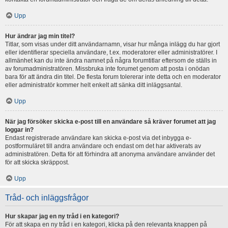
Upp
Hur ändrar jag min titel?
Titlar, som visas under ditt användarnamn, visar hur många inlägg du har gjort
eller identifierar speciella användare, t.ex. moderatorer eller administratörer. I
allmänhet kan du inte ändra namnet på några forumtitlar eftersom de ställs in
av forumadministratören. Missbruka inte forumet genom att posta i onödan
bara för att ändra din titel. De flesta forum tolererar inte detta och en moderator
eller administratör kommer helt enkelt att sänka ditt inläggsantal.
Upp
När jag försöker skicka e-post till en användare så kräver forumet att jag
loggar in?
Endast registrerade användare kan skicka e-post via det inbygga e-
postformuläret till andra användare och endast om det har aktiverats av
administratören. Detta för att förhindra att anonyma användare använder det
för att skicka skräppost.
Upp
Tråd- och inläggsfrågor
Hur skapar jag en ny tråd i en kategori?
För att skapa en ny tråd i en kategori, klicka på den relevanta knappen på