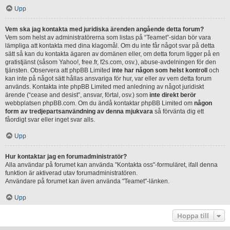
Upp
Vem ska jag kontakta med juridiska ärenden angående detta forum?
Vem som helst av administratörerna som listas på “Teamet”-sidan bör vara
lämpliga att kontakta med dina klagomål. Om du inte får något svar på detta
sätt så kan du kontakta ägaren av domänen eller, om detta forum ligger på en
gratistjänst (såsom Yahoo!, free.fr, f2s.com, osv.), abuse-avdelningen för den
tjänsten. Observera att phpBB Limited
inte har någon som helst kontroll
och
kan inte på något sätt hållas ansvariga för hur, var eller av vem detta forum
används. Kontakta inte phpBB Limited med anledning av något juridiskt
ärende (“cease and desist”, ansvar, förtal, osv.) som
inte direkt berör
webbplatsen phpBB.com. Om du ändå kontaktar phpBB Limited om
någon
form av tredjepartsanvändning av denna mjukvara
så förvänta dig ett
fåordigt svar eller inget svar alls.
Upp
Hur kontaktar jag en forumadministratör?
Alla användar på forumet kan använda "Kontakta oss"-formuläret, ifall denna
funktion är aktiverad utav forumadministratören.
Användare på forumet kan även använda "Teamet"-länken.
Upp
Hoppa till