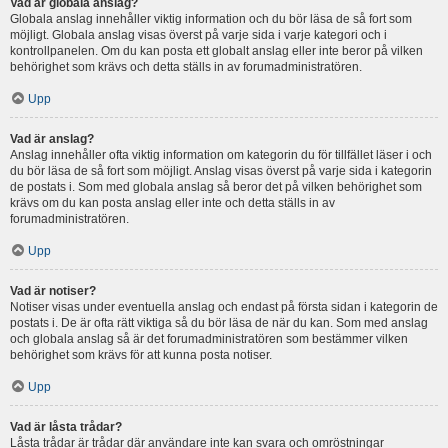
Vad är globala anslag?
Globala anslag innehåller viktig information och du bör läsa de så fort som
möjligt. Globala anslag visas överst på varje sida i varje kategori och i
kontrollpanelen. Om du kan posta ett globalt anslag eller inte beror på vilken
behörighet som krävs och detta ställs in av forumadministratören.
Upp
Vad är anslag?
Anslag innehåller ofta viktig information om kategorin du för tillfället läser i och
du bör läsa de så fort som möjligt. Anslag visas överst på varje sida i kategorin
de postats i. Som med globala anslag så beror det på vilken behörighet som
krävs om du kan posta anslag eller inte och detta ställs in av
forumadministratören.
Upp
Vad är notiser?
Notiser visas under eventuella anslag och endast på första sidan i kategorin de
postats i. De är ofta rätt viktiga så du bör läsa de när du kan. Som med anslag
och globala anslag så är det forumadministratören som bestämmer vilken
behörighet som krävs för att kunna posta notiser.
Upp
Vad är låsta trådar?
Låsta trådar är trådar där användare inte kan svara och omröstningar