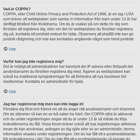
Vad är COPPA?
COPPA, eller Child Online Privacy and Protection Act of 1998, är en lag i USA
som kräver att webbplatser som samlar in information från barn under 13 år har
skriftligt tillstånd från föräldrarna. Om du är osäker på om detta rör dig som
försöker att registrera dig, eller om det rör webbplatsen du försöker registrera
dig på, kontakta ett juridiskt ombud för hjälp. Observera att phpBB inte kan ge
juridisk rådgivning och inte kan kontaktas angående något som helst juridiskt.
Upp
Varför kan jag inte registrera mig?
Det är möjligt att administratören har bannlyst din IP-adress eller förbjudit det
användarnamn du försöker registrera dig med. Ägaren av webbplatsen kan
också ha inaktiverat nyregistreringar för att förhindra att nya besökare blir
medlemmar. Kontakta en administratör för hjälp.
Upp
Jag har registrerat mig men kan inte logga in!
Försäkra dig först och främst om att du anger rätt användarnamn och lösenord.
Om de stämmer så kan en av två saker ha hänt. Om COPPA-stöd är aktiverat
och du under registreringen angav att du är under 13 år så måste du följa
instruktionerna du fått. Vissa forum kräver också att nya registreringar aktiveras
innan de kan användas, antingen av dig själv eller av an administratör; denna
information visades under registreringen. Om du har fått ett e-postmeddelande,
följ instruktionerna i det. Om du inte fått ett e-postmeddelande så kanske du