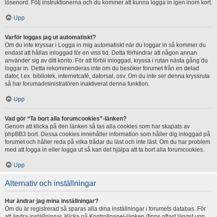
lösenord. Följ instruktionerna och du kommer att kunna logga in igen inom kort.
Upp
Varför loggas jag ut automatiskt?
Om du inte kryssar i Logga in mig automatiskt när du loggar in så kommer du
endast att hållas inloggad för en viss tid. Detta förhindrar att någon annan
använder sig av ditt konto. För att förbli inloggad, kryssa i rutan nästa gång du
loggar in. Detta rekommenderas inte om du besöker forumet från en delad
dator, t.ex. bibliotek, internetcafé, datorsal, osv. Om du inte ser denna kryssruta
så har forumadministratören inaktiverat denna funktion.
Upp
Vad gör “Ta bort alla forumcookies”-länken?
Genom att klicka på den länken så tas alla cookies som har skapats av
phpBB3 bort. Dessa cookies innehåller information som håller dig inloggad på
forumet och håller reda på vilka trådar du läst och inte läst. Om du har problem
med att logga in eller logga ut så kan det hjälpa att ta bort alla forumcookies.
Upp
Alternativ och inställningar
Hur ändrar jag mina inställningar?
Om du är registrerad så sparas alla dina inställningar i forumets databas. För
att ändra inställningar, klicka på Kontrollpanel-länken (finns oftast längst upp