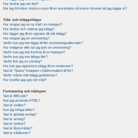
Hur ändrar jag min titel?
När jag försöker skicka e-post till en användare så kräver forumet att jag loggar in?
Tråd- och inläggsfrågor
Hur skapar jag en ny tråd i en kategori?
Hur ändrar och raderar jag inlägg?
Hur lägger jag till en signatur till mitt inlägg?
Hur skapar jag en omröstning?
Varför kan jag inte lägga till fler omröstningsalternativ?
Hur redigerar eller tar jag bort en omröstning?
Varför kan jag inte komma åt en kategori?
Varför kan jag inte bifoga filer?
Varför fick jag en varning?
Hur kan jag rapportera inlägg till en moderator?
Vad är “Spara”-knappen i trådformuläret till för?
Varför måste mitt inlägg godkännas?
Hur knuffar jag upp min tråd?
Formatering och trådtyper
Vad är BBCode?
Kan jag använda HTML?
Vad är smilies?
Kan jag infoga bilder?
Vad är globala anslag?
Vad är anslag?
Vad är notiser?
Vad är låsta trådar?
Vad är trådikoner?