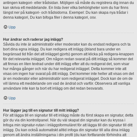
antingen kategori- eller trådsidan. Möjligen så måste du registrera dig innan du
kan skriva ett meddelande. En lista över vilka behörigheter som du har finns
längst ner på kategori- och trådsidorna. Exempel: Du kan skapa nya trådar i
denna kategori, Du kan bifoga filer i denna kategori, osv.
Upp
Hur ändrar och raderar jag inlägg?
Såvida du inte är administratör eller moderator kan du endast redigera och ta
bort dina egna inlägg. Du kan redigera ett inlägg (ibland bara under en
begränsad tid från det att inlägget gjorts) genom att klicka på redigera-knappen
för det relevanta inlägget. Om någon redan svarat på ditt inlägg så kommer det
att finnas en liten textrad under ditt inlägg efter att du redigerat det, som visar
hur många gånger och när du har redigerat inlägget. Detta kommer inte att
visas om ingen har svarat på ditt inlägg. Det kommer inte heller att visas om det
är en moderator eller administratör som redigerat inlägget. Dock kan de om de
vill lämna ett meddelande om vad de ändrat och varför. Observera att vanliga
användare inte kan ta bort ett inlägg om det redan besvarats.
Upp
Hur lägger jag till en signatur till mitt inlägg?
För att lägga till en signatur till ett inlägg måste du först skapa en signatur, detta
gör du via din kontrollpanel. När du väl skapat din signatur kan du kryssa i
Infoga min signatur-rutan i inläggsformuläret för att lägga till din signatur till ditt
inlägg. Du kan också automatiskt alltid infoga din signatur till alla dina inlägg
genom att ändra inställningarna i din profil (du kan fortfarande förhindra att