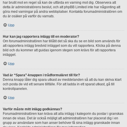
har brutit mot en regel så kan de utfärda en varning mot dig. Observera att
detta är administratörens beslut, och att phpBB Limited inte har någonting att
göra med varningar på andra webbplatser. Kontakta forumadministratören om
du är osäker på varför du varnats.
Upp
Hur kan jag rapportera inlägg till en moderator?
Om forumadministratören har tillåtit det så ska du se en bild som används för
att rapportera inlägg bredvid inlägget som du vill rapportera. Klicka på denna
bild och du kommer att guidas igenom stegen som krävs för att rapportera
inlägget.
Upp
Vad är “Spara”-knappen i trådformuläret till för?
Denna knapp låter dig spara utkast av meddelanden så att du kan skriva klart
och posta de vid ett senare tillfälle. För att ladda in ett sparat utkast, gå till
kontrollpanelen.
Upp
Varför måste mitt inlägg godkännas?
Forumadministratören kan kräva att alla inlägg i kategorin du postar i granskas
innan de visas. Det är också möjligt att administratören har placerat dig i en
grupp av användare som han anser behöver få sina inlägg granskade innan