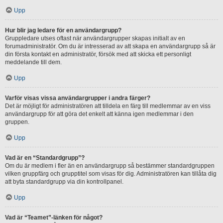
Upp
Hur blir jag ledare för en användargrupp?
Gruppledare utses oftast när användargrupper skapas initialt av en
forumadministratör. Om du är intresserad av att skapa en användargrupp så är
din första kontakt en administratör, försök med att skicka ett personligt
meddelande till dem.
Upp
Varför visas vissa användargrupper i andra färger?
Det är möjligt för administratören att tilldela en färg till medlemmar av en viss
användargrupp för att göra det enkelt att känna igen medlemmar i den
gruppen.
Upp
Vad är en “Standardgrupp”?
Om du är medlem i fler än en användargrupp så bestämmer standardgruppen
vilken gruppfärg och grupptitel som visas för dig. Administratören kan tillåta dig
att byta standardgrupp via din kontrollpanel.
Upp
Vad är “Teamet”-länken för något?