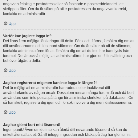
angav en felaktig e-postadress eller så fastnade e-postmeddelandet i ett
skräppostfilter. Om du är säker på att e-postadressen du angav var korrekt,
kontakta en administratör.
Upp
Varför kan jag inte logga in?
Det finns flera möjliga förklaringar till detta. Först och främst, försäkra dig om att
ditt användarnamn och lösenord stämmer. Om du är säker på att de stämmer,
kontakta administratören för att försäkra dig om att du inte har bannlysts från
forumet. Det är också möjligt att administratören har gjort en felinställning och
behöver åtgärda detta.
Upp
Jag har registrerat mig men kan inte logga in längre?!
Det är möjligt att en administratör har raderat eller inaktiverat ditt
användarkonto av någon orsak. Dessutom rensar många forum då och då bort
användare som inte postat på länge för att minska storleken på databasen. Om
så har skett, registrera dig igen och försök involvera dig mer i diskussionerna.
Upp
Jag har glömt bort mitt lösenord!
Ingen panik! Även om du inte kan återfå ditt nuvarande lösenord så kan du
enkelt återställa det. Gå till inloggningssidan och klicka på Jag har glömt mitt