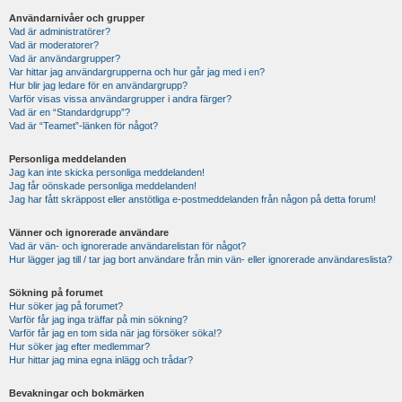
Användarnivåer och grupper
Vad är administratörer?
Vad är moderatorer?
Vad är användargrupper?
Var hittar jag användargrupperna och hur går jag med i en?
Hur blir jag ledare för en användargrupp?
Varför visas vissa användargrupper i andra färger?
Vad är en “Standardgrupp”?
Vad är “Teamet”-länken för något?
Personliga meddelanden
Jag kan inte skicka personliga meddelanden!
Jag får oönskade personliga meddelanden!
Jag har fått skräppost eller anstötliga e-postmeddelanden från någon på detta forum!
Vänner och ignorerade användare
Vad är vän- och ignorerade användarelistan för något?
Hur lägger jag till / tar jag bort användare från min vän- eller ignorerade användareslista?
Sökning på forumet
Hur söker jag på forumet?
Varför får jag inga träffar på min sökning?
Varför får jag en tom sida när jag försöker söka!?
Hur söker jag efter medlemmar?
Hur hittar jag mina egna inlägg och trådar?
Bevakningar och bokmärken