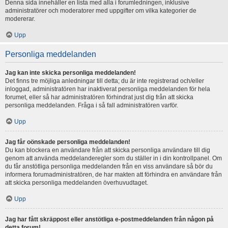
Denna sida innehåller en lista med alla i forumledningen, inklusive
administratörer och moderatorer med uppgifter om vilka kategorier de
modererar.
Upp
Personliga meddelanden
Jag kan inte skicka personliga meddelanden!
Det finns tre möjliga anledningar till detta; du är inte registrerad och/eller
inloggad, administratören har inaktiverat personliga meddelanden för hela
forumet, eller så har administratören förhindrat just dig från att skicka
personliga meddelanden. Fråga i så fall administratören varför.
Upp
Jag får oönskade personliga meddelanden!
Du kan blockera en användare från att skicka personliga användare till dig
genom att använda meddelanderegler som du ställer in i din kontrollpanel. Om
du får anstötliga personliga meddelanden från en viss användare så bör du
informera forumadministratören, de har makten att förhindra en användare från
att skicka personliga meddelanden överhuvudtaget.
Upp
Jag har fått skräppost eller anstötliga e-postmeddelanden från någon på
detta forum!