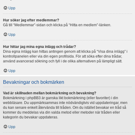
Upp
Hur söker jag efter medlemmar?
Gå till “Medlemmar”-sidan och klicka på “Hitta en medlem”-länken.
Upp
Hur hittar jag mina egna inlägg och trådar?
Dina egna inlägg kan hittas antingen genom att klicka på “Visa dina inlägg” i
kontrollpanelen eller via din egen profilsida. För att söka efter dina trådar,
använd avancerad sökning och fyll i de olika alternativen på lämpligt sätt.
Upp
Bevakningar och bokmärken
Vad är skillnaden mellan bokmärkning och bevakning?
Bokmärkning i phpBB3 är ganska likt bokmärkning (eller favoriter) i din
webbläsare. Du uppmärksammas inte nödvändigtvis vid uppdateringar, men
du kan senare enkelt återvända till tråden. Om du istället bevakar en tråd så
kommer du meddelas via din valda metod eller metoder när tråden eller
kategorin du bevakar uppdateras.
Upp