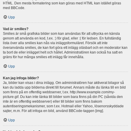
HTML. Den mesta formatering som kan göras med HTML kan istället göras
med BBCode.
Upp
Vad är smilies?
Smilies är små grafiska bilder som kan användas för att uttrycka en känsla
genom att använda en kod, t.ex. :) för glad, eller :( för ledsen. En fullständig
lista över alla smilies kan nås via inläggsformuläret. Försök att inte
överanvända smilies, de kan fort göra ett inlägg oläsbart och en moderator kan
ta bort de eller inlägget helt och hållet. Administratören kan också ha satt en
gräns för hur många smilies ett inlägg får innehålla.
Upp
Kan jag infoga bilder?
Ja, bilder kan visas i dina inlägg. Om administratören har aktiverat bilagor så
kan du ladda upp bilderna direkt till forumet. Annars måste du länka till en bild
som finns på en offentlig webbserver, t.ex. http://www.example.com/my-
picture.gif. Du kan inte länka till bilder som bara finns på din PC (såvida den
inte är en offentlig webbserver) eller till bilder som finns bakom
autentiseringsmekanismer, som t.ex. Hotmail eller Yahoo, lösenorsskyddade
sajter, m.m. För att infoga en bild, använd BBCode-taggen [img].
Upp