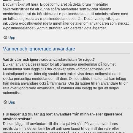
Det var tråkigt att höra. E-postformuläret på detta forum innehåller
säkerhetsrutiner för att kunna spåra användare som skickar sådana
meddelanden, så du bör skicka ett e-postmeddelande till administratören med
en fullständig kopia av e-postmeddelandet du fått. Det är väldigt viktigt att
inkludera e-posthuvudet (detta innehåller detaljer om användaren som skickat
e-postmeddelandet). Administratören kan därefter vidta åtgärder.
Upp
Vänner och ignorerade användare
Vad är vän- och ignorerade användarelistan för något?
Du kan använda dessa listor för att organisera medlemmar på forumet.
Medlemmar som läggs till i din vänskapslista kommer att visas i din
kontrollpanel vilket låter dig snabbt och enkelt visa deras onlinestatus och
skicka personliga meddelanden till dem. Om det stöds i mallen så kan inlägg
från dessa användare också framhävas. Om du lägger till en användare till din
lista över ignorerade användare, så kommer alla inlägg de gör att döljas
automatiskt.
Upp
Hur lägger jag till / tar jag bort användare från min vän- eller ignorerade
användareslista?
Du kan lägga till användare till din lista på två sätt. På varje användares
profilsida finns det en länk för att antingen lägga till dem till din vän- eller