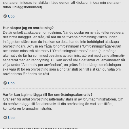
signaturen infogas i enskilda inlägg genom att klicka ur Infoga min signatur-
rutan i inläggsformuläret).
Upp
Hur skapar jag en omröstning?
Det är enkelt att skapa en omröstning. När du postar en ny tråd (eller redigerar
det första inlägget i en tråd) så bör du se “Skapa omröstning”-fliken under
inläggsformuläret (om du inte kan se detta har du inte behörighet att skapa
omröstningar). Skriv in en fråga för omröstningen i “Omröstningsfråga”-rutan
och sedan minst två alternativ i “Omröstningsalternativ”-rutan (hur många
alternativ du får ha som mest bestäms av administratören) med varje alternativ
separerat med en radbrytning. Du kan också välja det antal val användaren får
välja under “Alternativ per användare”, en gräns för hur länge omröstningen
ska vara (0 för en omröstning som aldrig tar slut) och till sist kan du välja om
användarna får ändra sin röst.
Upp
Varför kan jag inte lägga till fler omröstningsalternativ?
Gränsen för antal omröstningsalternativ ställs in av forumadministratören. Om
du behöver lägga till fler alternativ till din omröstning än vad som tillåts,
kontakta en forumadministratör.
Upp