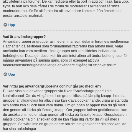
aktiviteterna på forumet. De kan redigera eller ta bort inlägg och låsa, låsa upp,
flytta, ta bort och dela trådar i de forum de modererar. I allmänhet så finns
moderatorerna där för att förhindra att användare kommer ifrån ämnet eller
postar anstötligt material.
Upp
Vad är användargrupper?
Användargrupper är grupper av medlemmar som delar in forumets medlemmar
i lätthanterliga sektioner som forumadministratörerna kan arbeta med. Varje
användar kan vara medlem i flera grupper och kan tilldelas individuella
behörigheter. Detta gör det enkelt för administratörer att ändra behörigheter för
många användare på samma gång, som till exempel att byta
moderationsbehörigheter eller ge användare tillgång till ett privat forum.
Upp
Var hittar jag användargrupperna och hur går jag med i en?
Du kan visa alla användargrupper via fliken “Användargrupper” i din
kontrollpanel. Om du vill gå med i en grupp, klicka på lämplig knapp. Inte alla
grupper är tillgängliga för alla, vissa kan kräva godkännande, vissa är stängda
och andra kan till och med vara dolda. Om gruppen är öppen kan du gå med i
den genom att klicka på lämplig knapp. Om gruppen kräver godkännande kan
du ansöka om medlemskap genom att klicka på lämplig knapp. Gruppledaren
måste godkänna din ansökan och de kan fråga dig varför du vill gå med i
gruppen. Besvära inte en gruppledare om de inte godkänner din ansökan, de
har sina anledningar.