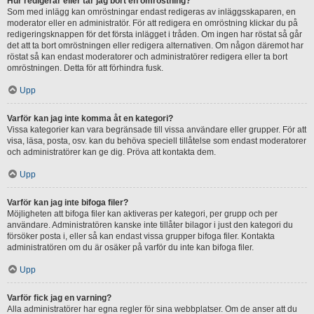
Hur redigerar eller tar jag bort en omröstning?
Som med inlägg kan omröstningar endast redigeras av inläggsskaparen, en
moderator eller en administratör. För att redigera en omröstning klickar du på
redigeringsknappen för det första inlägget i tråden. Om ingen har röstat så går
det att ta bort omröstningen eller redigera alternativen. Om någon däremot har
röstat så kan endast moderatorer och administratörer redigera eller ta bort
omröstningen. Detta för att förhindra fusk.
Upp
Varför kan jag inte komma åt en kategori?
Vissa kategorier kan vara begränsade till vissa användare eller grupper. För att
visa, läsa, posta, osv. kan du behöva speciell tillåtelse som endast moderatorer
och administratörer kan ge dig. Pröva att kontakta dem.
Upp
Varför kan jag inte bifoga filer?
Möjligheten att bifoga filer kan aktiveras per kategori, per grupp och per
användare. Administratören kanske inte tillåter bilagor i just den kategori du
försöker posta i, eller så kan endast vissa grupper bifoga filer. Kontakta
administratören om du är osäker på varför du inte kan bifoga filer.
Upp
Varför fick jag en varning?
Alla administratörer har egna regler för sina webbplatser. Om de anser att du