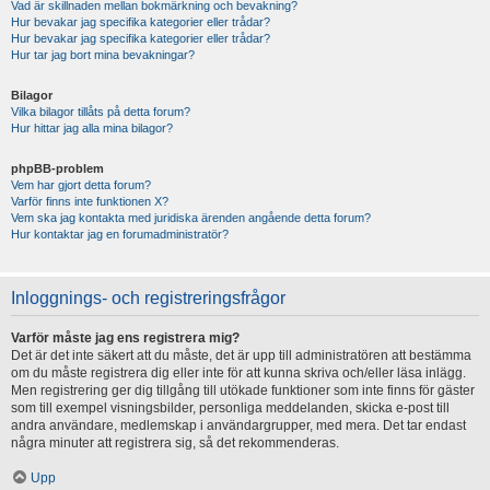
Vad är skillnaden mellan bokmärkning och bevakning?
Hur bevakar jag specifika kategorier eller trådar?
Hur bevakar jag specifika kategorier eller trådar?
Hur tar jag bort mina bevakningar?
Bilagor
Vilka bilagor tillåts på detta forum?
Hur hittar jag alla mina bilagor?
phpBB-problem
Vem har gjort detta forum?
Varför finns inte funktionen X?
Vem ska jag kontakta med juridiska ärenden angående detta forum?
Hur kontaktar jag en forumadministratör?
Inloggnings- och registreringsfrågor
Varför måste jag ens registrera mig?
Det är det inte säkert att du måste, det är upp till administratören att bestämma
om du måste registrera dig eller inte för att kunna skriva och/eller läsa inlägg.
Men registrering ger dig tillgång till utökade funktioner som inte finns för gäster
som till exempel visningsbilder, personliga meddelanden, skicka e-post till
andra användare, medlemskap i användargrupper, med mera. Det tar endast
några minuter att registrera sig, så det rekommenderas.
Upp