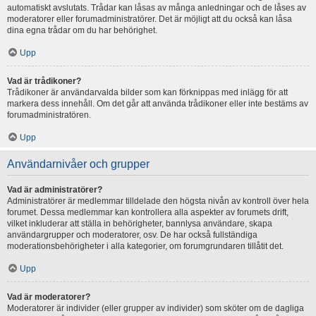
automatiskt avslutats. Trådar kan låsas av många anledningar och de låses av
moderatorer eller forumadministratörer. Det är möjligt att du också kan låsa
dina egna trådar om du har behörighet.
Upp
Vad är trådikoner?
Trådikoner är användarvalda bilder som kan förknippas med inlägg för att
markera dess innehåll. Om det går att använda trådikoner eller inte bestäms av
forumadministratören.
Upp
Användarnivåer och grupper
Vad är administratörer?
Administratörer är medlemmar tilldelade den högsta nivån av kontroll över hela
forumet. Dessa medlemmar kan kontrollera alla aspekter av forumets drift,
vilket inkluderar att ställa in behörigheter, bannlysa användare, skapa
användargrupper och moderatorer, osv. De har också fullständiga
moderationsbehörigheter i alla kategorier, om forumgrundaren tillåtit det.
Upp
Vad är moderatorer?
Moderatorer är individer (eller grupper av individer) som sköter om de dagliga