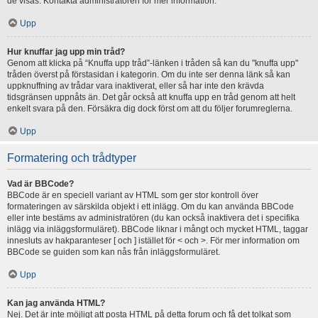
de visas. Kontakta administratören för mer information.
Upp
Hur knuffar jag upp min tråd?
Genom att klicka på “Knuffa upp tråd”-länken i tråden så kan du "knuffa upp"
tråden överst på förstasidan i kategorin. Om du inte ser denna länk så kan
uppknuffning av trådar vara inaktiverat, eller så har inte den krävda
tidsgränsen uppnåts än. Det går också att knuffa upp en tråd genom att helt
enkelt svara på den. Försäkra dig dock först om att du följer forumreglerna.
Upp
Formatering och trådtyper
Vad är BBCode?
BBCode är en speciell variant av HTML som ger stor kontroll över
formateringen av särskilda objekt i ett inlägg. Om du kan använda BBCode
eller inte bestäms av administratören (du kan också inaktivera det i specifika
inlägg via inläggsformuläret). BBCode liknar i mångt och mycket HTML, taggar
innesluts av hakparanteser [ och ] istället för < och >. För mer information om
BBCode se guiden som kan nås från inläggsformuläret.
Upp
Kan jag använda HTML?
Nej. Det är inte möjligt att posta HTML på detta forum och få det tolkat som