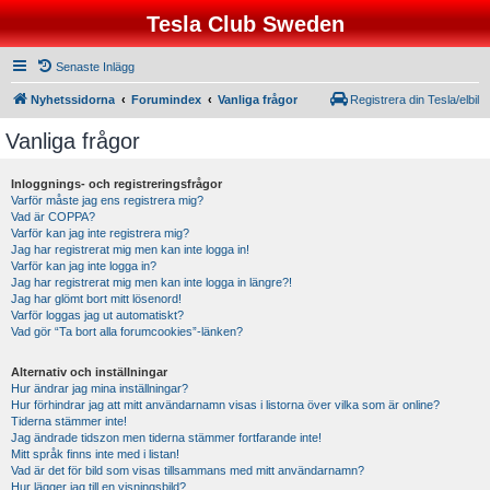
Tesla Club Sweden
Senaste Inlägg
Nyhetssidorna
Forumindex
Vanliga frågor
Registrera din Tesla/elbil
Vanliga frågor
Inloggnings- och registreringsfrågor
Varför måste jag ens registrera mig?
Vad är COPPA?
Varför kan jag inte registrera mig?
Jag har registrerat mig men kan inte logga in!
Varför kan jag inte logga in?
Jag har registrerat mig men kan inte logga in längre?!
Jag har glömt bort mitt lösenord!
Varför loggas jag ut automatiskt?
Vad gör “Ta bort alla forumcookies”-länken?
Alternativ och inställningar
Hur ändrar jag mina inställningar?
Hur förhindrar jag att mitt användarnamn visas i listorna över vilka som är online?
Tiderna stämmer inte!
Jag ändrade tidszon men tiderna stämmer fortfarande inte!
Mitt språk finns inte med i listan!
Vad är det för bild som visas tillsammans med mitt användarnamn?
Hur lägger jag till en visningsbild?