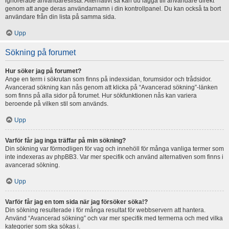
ignorerade användareslista. Alternativt så kan du lägga till användare direkt
genom att ange deras användarnamn i din kontrollpanel. Du kan också ta bort
användare från din lista på samma sida.
Upp
Sökning på forumet
Hur söker jag på forumet?
Ange en term i sökrutan som finns på indexsidan, forumsidor och trådsidor.
Avancerad sökning kan nås genom att klicka på “Avancerad sökning”-länken
som finns på alla sidor på forumet. Hur sökfunktionen nås kan variera
beroende på vilken stil som används.
Upp
Varför får jag inga träffar på min sökning?
Din sökning var förmodligen för vag och innehöll för många vanliga termer som
inte indexeras av phpBB3. Var mer specifik och använd alternativen som finns i
avancerad sökning.
Upp
Varför får jag en tom sida när jag försöker söka!?
Din sökning resulterade i för många resultat för webbservern att hantera.
Använd “Avancerad sökning” och var mer specifik med termerna och med vilka
kategorier som ska sökas i.