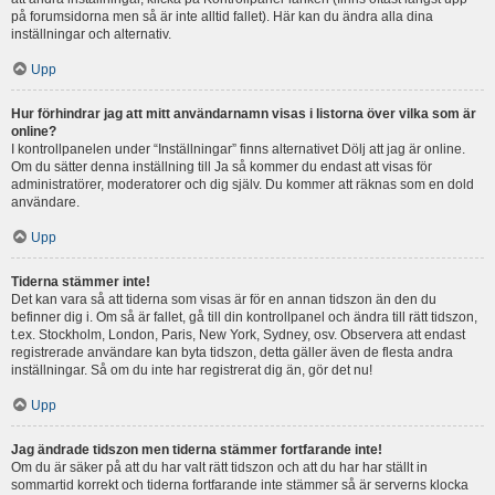
på forumsidorna men så är inte alltid fallet). Här kan du ändra alla dina
inställningar och alternativ.
Upp
Hur förhindrar jag att mitt användarnamn visas i listorna över vilka som är
online?
I kontrollpanelen under “Inställningar” finns alternativet Dölj att jag är online.
Om du sätter denna inställning till Ja så kommer du endast att visas för
administratörer, moderatorer och dig själv. Du kommer att räknas som en dold
användare.
Upp
Tiderna stämmer inte!
Det kan vara så att tiderna som visas är för en annan tidszon än den du
befinner dig i. Om så är fallet, gå till din kontrollpanel och ändra till rätt tidszon,
t.ex. Stockholm, London, Paris, New York, Sydney, osv. Observera att endast
registrerade användare kan byta tidszon, detta gäller även de flesta andra
inställningar. Så om du inte har registrerat dig än, gör det nu!
Upp
Jag ändrade tidszon men tiderna stämmer fortfarande inte!
Om du är säker på att du har valt rätt tidszon och att du har har ställt in
sommartid korrekt och tiderna fortfarande inte stämmer så är serverns klocka