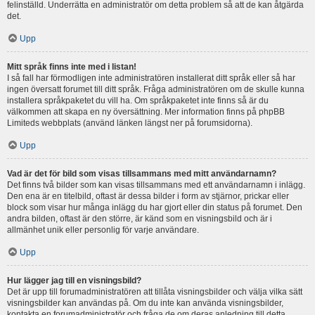
felinställd. Underrätta en administratör om detta problem så att de kan åtgärda
det.
Upp
Mitt språk finns inte med i listan!
I så fall har förmodligen inte administratören installerat ditt språk eller så har
ingen översatt forumet till ditt språk. Fråga administratören om de skulle kunna
installera språkpaketet du vill ha. Om språkpaketet inte finns så är du
välkommen att skapa en ny översättning. Mer information finns på phpBB
Limiteds webbplats (använd länken längst ner på forumsidorna).
Upp
Vad är det för bild som visas tillsammans med mitt användarnamn?
Det finns två bilder som kan visas tillsammans med ett användarnamn i inlägg.
Den ena är en titelbild, oftast är dessa bilder i form av stjärnor, prickar eller
block som visar hur många inlägg du har gjort eller din status på forumet. Den
andra bilden, oftast är den större, är känd som en visningsbild och är i
allmänhet unik eller personlig för varje användare.
Upp
Hur lägger jag till en visningsbild?
Det är upp till forumadministratören att tillåta visningsbilder och välja vilka sätt
visningsbilder kan användas på. Om du inte kan använda visningsbilder,
kontakta en forumadministratör och fråga de om deras anledning till detta.