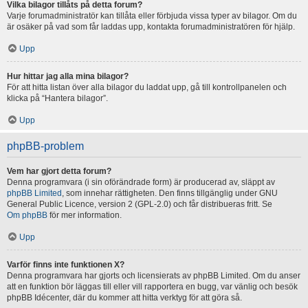
Vilka bilagor tillåts på detta forum?
Varje forumadministratör kan tillåta eller förbjuda vissa typer av bilagor. Om du
är osäker på vad som får laddas upp, kontakta forumadministratören för hjälp.
Upp
Hur hittar jag alla mina bilagor?
För att hitta listan över alla bilagor du laddat upp, gå till kontrollpanelen och
klicka på “Hantera bilagor”.
Upp
phpBB-problem
Vem har gjort detta forum?
Denna programvara (i sin oförändrade form) är producerad av, släppt av
phpBB Limited
, som innehar rättigheten. Den finns tillgänglig under GNU
General Public Licence, version 2 (GPL-2.0) och får distribueras fritt. Se
Om phpBB
för mer information.
Upp
Varför finns inte funktionen X?
Denna programvara har gjorts och licensierats av phpBB Limited. Om du anser
att en funktion bör läggas till eller vill rapportera en bugg, var vänlig och besök
phpBB Idécenter, där du kommer att hitta verktyg för att göra så.