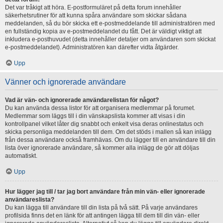
Det var tråkigt att höra. E-postformuläret på detta forum innehåller
säkerhetsrutiner för att kunna spåra användare som skickar sådana
meddelanden, så du bör skicka ett e-postmeddelande till administratören med
en fullständig kopia av e-postmeddelandet du fått. Det är väldigt viktigt att
inkludera e-posthuvudet (detta innehåller detaljer om användaren som skickat
e-postmeddelandet). Administratören kan därefter vidta åtgärder.
Upp
Vänner och ignorerade användare
Vad är vän- och ignorerade användarelistan för något?
Du kan använda dessa listor för att organisera medlemmar på forumet.
Medlemmar som läggs till i din vänskapslista kommer att visas i din
kontrollpanel vilket låter dig snabbt och enkelt visa deras onlinestatus och
skicka personliga meddelanden till dem. Om det stöds i mallen så kan inlägg
från dessa användare också framhävas. Om du lägger till en användare till din
lista över ignorerade användare, så kommer alla inlägg de gör att döljas
automatiskt.
Upp
Hur lägger jag till / tar jag bort användare från min vän- eller ignorerade
användareslista?
Du kan lägga till användare till din lista på två sätt. På varje användares
profilsida finns det en länk för att antingen lägga till dem till din vän- eller