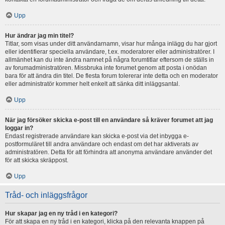
Upp
Hur ändrar jag min titel?
Titlar, som visas under ditt användarnamn, visar hur många inlägg du har gjort
eller identifierar speciella användare, t.ex. moderatorer eller administratörer. I
allmänhet kan du inte ändra namnet på några forumtitlar eftersom de ställs in
av forumadministratören. Missbruka inte forumet genom att posta i onödan
bara för att ändra din titel. De flesta forum tolererar inte detta och en moderator
eller administratör kommer helt enkelt att sänka ditt inläggsantal.
Upp
När jag försöker skicka e-post till en användare så kräver forumet att jag
loggar in?
Endast registrerade användare kan skicka e-post via det inbygga e-
postformuläret till andra användare och endast om det har aktiverats av
administratören. Detta för att förhindra att anonyma användare använder det
för att skicka skräppost.
Upp
Tråd- och inläggsfrågor
Hur skapar jag en ny tråd i en kategori?
För att skapa en ny tråd i en kategori, klicka på den relevanta knappen på