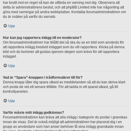
har brutit mot en regel så kan de utfärda en varning mot dig. Observera att
detta är administratörens beslut, och att phpBB Limited inte har någonting att
göra med varningar på andra webbplatser. Kontakta forumadministratören om
du är osäker på varför du varnats.
Upp
Hur kan jag rapportera inlägg till en moderator?
Om forumadministratören har tillåtit det så ska du se en bild som används för
att rapportera inlägg bredvid inlägget som du vill rapportera. Klicka på denna
bild och du kommer att guidas igenom stegen som krävs för att rapportera
inlägget.
Upp
Vad är “Spara”-knappen i trådformuläret till för?
Denna knapp låter dig spara utkast av meddelanden så att du kan skriva klart
och posta de vid ett senare tillfälle. För att ladda in ett sparat utkast, gå till
kontrollpanelen.
Upp
Varför måste mitt inlägg godkännas?
Forumadministratören kan kräva att alla inlägg i kategorin du postar i granskas
innan de visas. Det är också möjligt att administratören har placerat dig i en
grupp av användare som han anser behöver få sina inlägg granskade innan