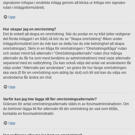
signaturen infogas i enskilda inlägg genom att klicka ur Infoga min signatur-
rutan i inläggsformuläret).
Upp
Hur skapar jag en omröstning?
Det är enkelt att skapa en omröstning. När du postar en ny tråd (eller redigerar
det första inlägget i en tråd) så bör du se “Skapa omröstning”-fliken under
inläggsformuläret (om du inte kan se detta har du inte behörighet att skapa
omröstningar). Skriv in en fråga för omröstningen i “Omröstningsfråga”-rutan
och sedan minst två alternativ i “Omröstningsalternativ”-rutan (hur många
alternativ du får ha som mest bestäms av administratören) med varje alternativ
separerat med en radbrytning. Du kan också välja det antal val användaren får
välja under “Alternativ per användare”, en gräns för hur länge omröstningen
ska vara (0 för en omröstning som aldrig tar slut) och till sist kan du välja om
användarna får ändra sin röst.
Upp
Varför kan jag inte lägga till fler omröstningsalternativ?
Gränsen för antal omröstningsalternativ ställs in av forumadministratören. Om
du behöver lägga till fler alternativ till din omröstning än vad som tillåts,
kontakta en forumadministratör.
Upp