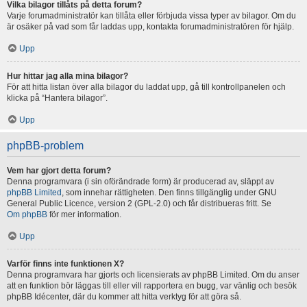
Vilka bilagor tillåts på detta forum?
Varje forumadministratör kan tillåta eller förbjuda vissa typer av bilagor. Om du
är osäker på vad som får laddas upp, kontakta forumadministratören för hjälp.
Upp
Hur hittar jag alla mina bilagor?
För att hitta listan över alla bilagor du laddat upp, gå till kontrollpanelen och
klicka på “Hantera bilagor”.
Upp
phpBB-problem
Vem har gjort detta forum?
Denna programvara (i sin oförändrade form) är producerad av, släppt av
phpBB Limited
, som innehar rättigheten. Den finns tillgänglig under GNU
General Public Licence, version 2 (GPL-2.0) och får distribueras fritt. Se
Om phpBB
för mer information.
Upp
Varför finns inte funktionen X?
Denna programvara har gjorts och licensierats av phpBB Limited. Om du anser
att en funktion bör läggas till eller vill rapportera en bugg, var vänlig och besök
phpBB Idécenter, där du kommer att hitta verktyg för att göra så.