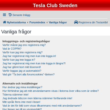
Tesla Club Sweden
Senaste Inlägg
Nyhetssidorna
Forumindex
Vanliga frågor
Registrera din Tesla/elbil
Vanliga frågor
Inloggnings- och registreringsfrågor
Varför måste jag ens registrera mig?
Vad är COPPA?
Varför kan jag inte registrera mig?
Jag har registrerat mig men kan inte logga in!
Varför kan jag inte logga in?
Jag har registrerat mig men kan inte logga in längre?!
Jag har glömt bort mitt lösenord!
Varför loggas jag ut automatiskt?
Vad gör “Ta bort alla forumcookies”-länken?
Alternativ och inställningar
Hur ändrar jag mina inställningar?
Hur förhindrar jag att mitt användarnamn visas i listorna över vilka som är online?
Tiderna stämmer inte!
Jag ändrade tidszon men tiderna stämmer fortfarande inte!
Mitt språk finns inte med i listan!
Vad är det för bild som visas tillsammans med mitt användarnamn?
Hur lägger jag till en visningsbild?