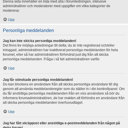
Denna sida innehåller en lista med alla i forumledningen, inklusive
administratörer och moderatorer med uppgifter om vilka kategorier de
modererar.
Upp
Personliga meddelanden
Jag kan inte skicka personliga meddelanden!
Det finns tre möjliga anledningar till detta; du är inte registrerad och/eller
inloggad, administratören har inaktiverat personliga meddelanden för hela
forumet, eller så har administratören förhindrat just dig från att skicka
personliga meddelanden. Fråga i så fall administratören varför.
Upp
Jag får oönskade personliga meddelanden!
Du kan blockera en användare från att skicka personliga användare till dig
genom att använda meddelanderegler som du ställer in i din kontrollpanel. Om
du får anstötliga personliga meddelanden från en viss användare så bör du
informera forumadministratören, de har makten att förhindra en användare från
att skicka personliga meddelanden överhuvudtaget.
Upp
Jag har fått skräppost eller anstötliga e-postmeddelanden från någon på
detta forum!