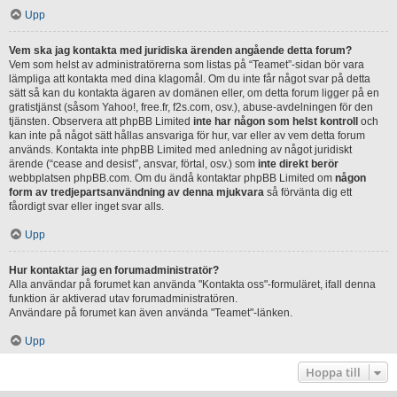
Upp
Vem ska jag kontakta med juridiska ärenden angående detta forum?
Vem som helst av administratörerna som listas på “Teamet”-sidan bör vara
lämpliga att kontakta med dina klagomål. Om du inte får något svar på detta
sätt så kan du kontakta ägaren av domänen eller, om detta forum ligger på en
gratistjänst (såsom Yahoo!, free.fr, f2s.com, osv.), abuse-avdelningen för den
tjänsten. Observera att phpBB Limited
inte har någon som helst kontroll
och
kan inte på något sätt hållas ansvariga för hur, var eller av vem detta forum
används. Kontakta inte phpBB Limited med anledning av något juridiskt
ärende (“cease and desist”, ansvar, förtal, osv.) som
inte direkt berör
webbplatsen phpBB.com. Om du ändå kontaktar phpBB Limited om
någon
form av tredjepartsanvändning av denna mjukvara
så förvänta dig ett
fåordigt svar eller inget svar alls.
Upp
Hur kontaktar jag en forumadministratör?
Alla användar på forumet kan använda "Kontakta oss"-formuläret, ifall denna
funktion är aktiverad utav forumadministratören.
Användare på forumet kan även använda "Teamet"-länken.
Upp
Hoppa till