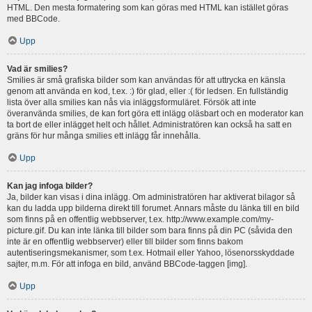
HTML. Den mesta formatering som kan göras med HTML kan istället göras
med BBCode.
Upp
Vad är smilies?
Smilies är små grafiska bilder som kan användas för att uttrycka en känsla
genom att använda en kod, t.ex. :) för glad, eller :( för ledsen. En fullständig
lista över alla smilies kan nås via inläggsformuläret. Försök att inte
överanvända smilies, de kan fort göra ett inlägg oläsbart och en moderator kan
ta bort de eller inlägget helt och hållet. Administratören kan också ha satt en
gräns för hur många smilies ett inlägg får innehålla.
Upp
Kan jag infoga bilder?
Ja, bilder kan visas i dina inlägg. Om administratören har aktiverat bilagor så
kan du ladda upp bilderna direkt till forumet. Annars måste du länka till en bild
som finns på en offentlig webbserver, t.ex. http://www.example.com/my-
picture.gif. Du kan inte länka till bilder som bara finns på din PC (såvida den
inte är en offentlig webbserver) eller till bilder som finns bakom
autentiseringsmekanismer, som t.ex. Hotmail eller Yahoo, lösenorsskyddade
sajter, m.m. För att infoga en bild, använd BBCode-taggen [img].
Upp