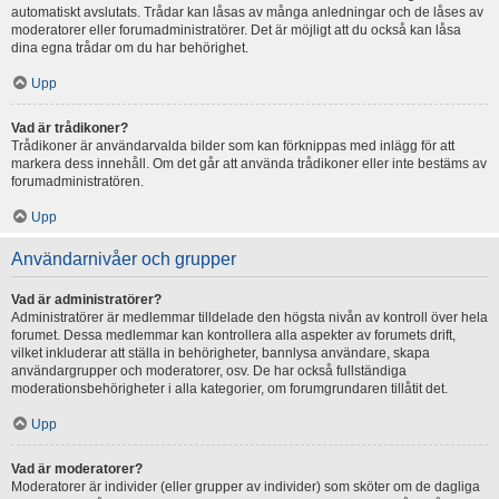
automatiskt avslutats. Trådar kan låsas av många anledningar och de låses av
moderatorer eller forumadministratörer. Det är möjligt att du också kan låsa
dina egna trådar om du har behörighet.
Upp
Vad är trådikoner?
Trådikoner är användarvalda bilder som kan förknippas med inlägg för att
markera dess innehåll. Om det går att använda trådikoner eller inte bestäms av
forumadministratören.
Upp
Användarnivåer och grupper
Vad är administratörer?
Administratörer är medlemmar tilldelade den högsta nivån av kontroll över hela
forumet. Dessa medlemmar kan kontrollera alla aspekter av forumets drift,
vilket inkluderar att ställa in behörigheter, bannlysa användare, skapa
användargrupper och moderatorer, osv. De har också fullständiga
moderationsbehörigheter i alla kategorier, om forumgrundaren tillåtit det.
Upp
Vad är moderatorer?
Moderatorer är individer (eller grupper av individer) som sköter om de dagliga