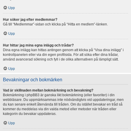
Upp
Hur söker jag efter medlemmar?
Gå till “Medlemmar”-sidan och klicka på “Hitta en medlem”-länken.
Upp
Hur hittar jag mina egna inlägg och trådar?
Dina egna inlägg kan hittas antingen genom att klicka på “Visa dina inlägg” i
kontrollpanelen eller via din egen profilsida. För att söka efter dina trådar,
använd avancerad sökning och fyll i de olika alternativen på lämpligt sätt.
Upp
Bevakningar och bokmärken
Vad är skillnaden mellan bokmärkning och bevakning?
Bokmärkning i phpBB3 är ganska likt bokmärkning (eller favoriter) i din
webbläsare. Du uppmärksammas inte nödvändigtvis vid uppdateringar, men
du kan senare enkelt återvända till tråden. Om du istället bevakar en tråd så
kommer du meddelas via din valda metod eller metoder när tråden eller
kategorin du bevakar uppdateras.
Upp