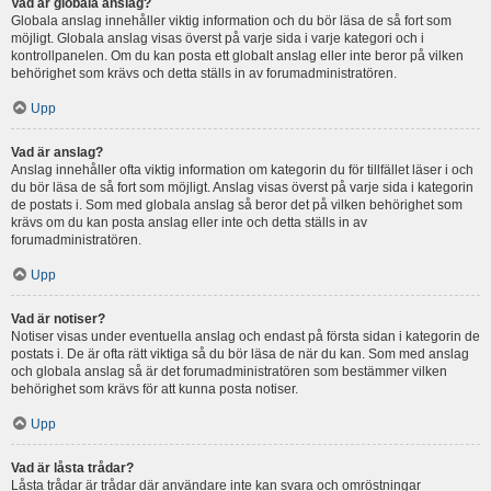
Vad är globala anslag?
Globala anslag innehåller viktig information och du bör läsa de så fort som
möjligt. Globala anslag visas överst på varje sida i varje kategori och i
kontrollpanelen. Om du kan posta ett globalt anslag eller inte beror på vilken
behörighet som krävs och detta ställs in av forumadministratören.
Upp
Vad är anslag?
Anslag innehåller ofta viktig information om kategorin du för tillfället läser i och
du bör läsa de så fort som möjligt. Anslag visas överst på varje sida i kategorin
de postats i. Som med globala anslag så beror det på vilken behörighet som
krävs om du kan posta anslag eller inte och detta ställs in av
forumadministratören.
Upp
Vad är notiser?
Notiser visas under eventuella anslag och endast på första sidan i kategorin de
postats i. De är ofta rätt viktiga så du bör läsa de när du kan. Som med anslag
och globala anslag så är det forumadministratören som bestämmer vilken
behörighet som krävs för att kunna posta notiser.
Upp
Vad är låsta trådar?
Låsta trådar är trådar där användare inte kan svara och omröstningar