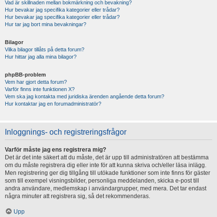
Vad är skillnaden mellan bokmärkning och bevakning?
Hur bevakar jag specifika kategorier eller trådar?
Hur bevakar jag specifika kategorier eller trådar?
Hur tar jag bort mina bevakningar?
Bilagor
Vilka bilagor tillåts på detta forum?
Hur hittar jag alla mina bilagor?
phpBB-problem
Vem har gjort detta forum?
Varför finns inte funktionen X?
Vem ska jag kontakta med juridiska ärenden angående detta forum?
Hur kontaktar jag en forumadministratör?
Inloggnings- och registreringsfrågor
Varför måste jag ens registrera mig?
Det är det inte säkert att du måste, det är upp till administratören att bestämma
om du måste registrera dig eller inte för att kunna skriva och/eller läsa inlägg.
Men registrering ger dig tillgång till utökade funktioner som inte finns för gäster
som till exempel visningsbilder, personliga meddelanden, skicka e-post till
andra användare, medlemskap i användargrupper, med mera. Det tar endast
några minuter att registrera sig, så det rekommenderas.
Upp