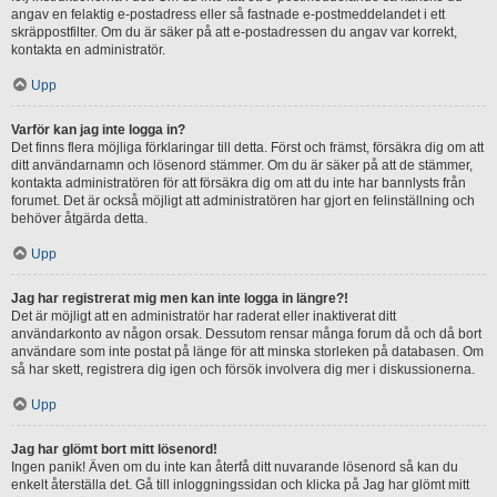
angav en felaktig e-postadress eller så fastnade e-postmeddelandet i ett
skräppostfilter. Om du är säker på att e-postadressen du angav var korrekt,
kontakta en administratör.
Upp
Varför kan jag inte logga in?
Det finns flera möjliga förklaringar till detta. Först och främst, försäkra dig om att
ditt användarnamn och lösenord stämmer. Om du är säker på att de stämmer,
kontakta administratören för att försäkra dig om att du inte har bannlysts från
forumet. Det är också möjligt att administratören har gjort en felinställning och
behöver åtgärda detta.
Upp
Jag har registrerat mig men kan inte logga in längre?!
Det är möjligt att en administratör har raderat eller inaktiverat ditt
användarkonto av någon orsak. Dessutom rensar många forum då och då bort
användare som inte postat på länge för att minska storleken på databasen. Om
så har skett, registrera dig igen och försök involvera dig mer i diskussionerna.
Upp
Jag har glömt bort mitt lösenord!
Ingen panik! Även om du inte kan återfå ditt nuvarande lösenord så kan du
enkelt återställa det. Gå till inloggningssidan och klicka på Jag har glömt mitt