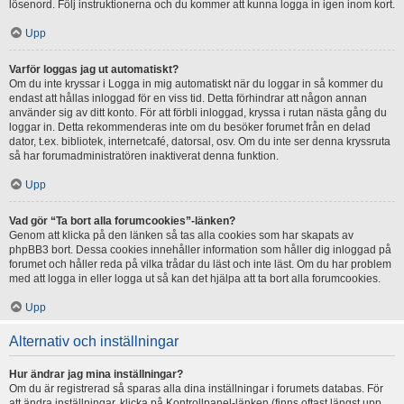
lösenord. Följ instruktionerna och du kommer att kunna logga in igen inom kort.
Upp
Varför loggas jag ut automatiskt?
Om du inte kryssar i Logga in mig automatiskt när du loggar in så kommer du
endast att hållas inloggad för en viss tid. Detta förhindrar att någon annan
använder sig av ditt konto. För att förbli inloggad, kryssa i rutan nästa gång du
loggar in. Detta rekommenderas inte om du besöker forumet från en delad
dator, t.ex. bibliotek, internetcafé, datorsal, osv. Om du inte ser denna kryssruta
så har forumadministratören inaktiverat denna funktion.
Upp
Vad gör “Ta bort alla forumcookies”-länken?
Genom att klicka på den länken så tas alla cookies som har skapats av
phpBB3 bort. Dessa cookies innehåller information som håller dig inloggad på
forumet och håller reda på vilka trådar du läst och inte läst. Om du har problem
med att logga in eller logga ut så kan det hjälpa att ta bort alla forumcookies.
Upp
Alternativ och inställningar
Hur ändrar jag mina inställningar?
Om du är registrerad så sparas alla dina inställningar i forumets databas. För
att ändra inställningar, klicka på Kontrollpanel-länken (finns oftast längst upp