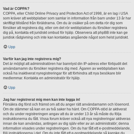
Vad är COPPA?
COPPA, eller Child Online Privacy and Protection Act of 1998, är en lag i USA
som kräver att webbplatser som samlar in information från barn under 13 år har
skriftligt tillstånd från föräldrarna. Om du är osäker på om detta rör dig som
försöker att registrera dig, eller om det rör webbplatsen du försöker registrera
dig på, kontakta ett juridiskt ombud för hjälp. Observera att phpBB inte kan ge
juridisk rådgivning och inte kan kontaktas angående något som helst juridiskt.
Upp
Varför kan jag inte registrera mig?
Det är möjligt att administratören har bannlyst din IP-adress eller förbjudit det
användarnamn du försöker registrera dig med. Ägaren av webbplatsen kan
också ha inaktiverat nyregistreringar för att förhindra att nya besökare blir
medlemmar. Kontakta en administratör för hjälp.
Upp
Jag har registrerat mig men kan inte logga in!
Försäkra dig först och främst om att du anger rätt användarnamn och lösenord.
Om de stämmer så kan en av två saker ha hänt. Om COPPA-stöd är aktiverat
och du under registreringen angav att du är under 13 år så måste du följa
instruktionerna du fått. Vissa forum kräver också att nya registreringar aktiveras
innan de kan användas, antingen av dig själv eller av an administratör; denna
information visades under registreringen. Om du har fått ett e-postmeddelande,
följ instruktionerna i det. Om du inte fått ett e-postmeddelande så kanske du