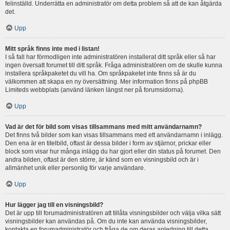
felinställd. Underrätta en administratör om detta problem så att de kan åtgärda
det.
Upp
Mitt språk finns inte med i listan!
I så fall har förmodligen inte administratören installerat ditt språk eller så har
ingen översatt forumet till ditt språk. Fråga administratören om de skulle kunna
installera språkpaketet du vill ha. Om språkpaketet inte finns så är du
välkommen att skapa en ny översättning. Mer information finns på phpBB
Limiteds webbplats (använd länken längst ner på forumsidorna).
Upp
Vad är det för bild som visas tillsammans med mitt användarnamn?
Det finns två bilder som kan visas tillsammans med ett användarnamn i inlägg.
Den ena är en titelbild, oftast är dessa bilder i form av stjärnor, prickar eller
block som visar hur många inlägg du har gjort eller din status på forumet. Den
andra bilden, oftast är den större, är känd som en visningsbild och är i
allmänhet unik eller personlig för varje användare.
Upp
Hur lägger jag till en visningsbild?
Det är upp till forumadministratören att tillåta visningsbilder och välja vilka sätt
visningsbilder kan användas på. Om du inte kan använda visningsbilder,
kontakta en forumadministratör och fråga de om deras anledning till detta.