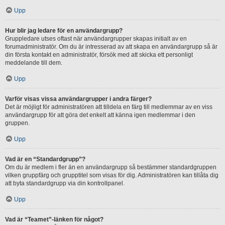
Upp
Hur blir jag ledare för en användargrupp?
Gruppledare utses oftast när användargrupper skapas initialt av en
forumadministratör. Om du är intresserad av att skapa en användargrupp så är
din första kontakt en administratör, försök med att skicka ett personligt
meddelande till dem.
Upp
Varför visas vissa användargrupper i andra färger?
Det är möjligt för administratören att tilldela en färg till medlemmar av en viss
användargrupp för att göra det enkelt att känna igen medlemmar i den
gruppen.
Upp
Vad är en “Standardgrupp”?
Om du är medlem i fler än en användargrupp så bestämmer standardgruppen
vilken gruppfärg och grupptitel som visas för dig. Administratören kan tillåta dig
att byta standardgrupp via din kontrollpanel.
Upp
Vad är “Teamet”-länken för något?