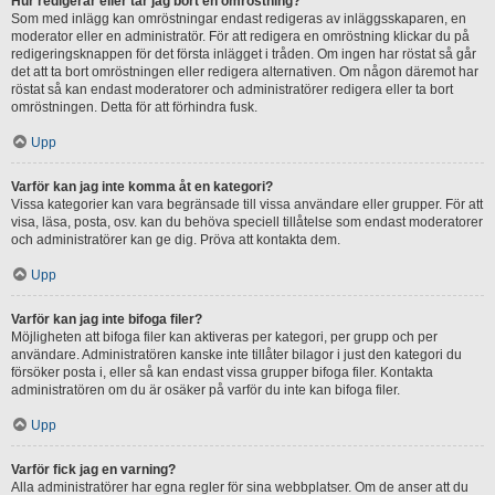
Hur redigerar eller tar jag bort en omröstning?
Som med inlägg kan omröstningar endast redigeras av inläggsskaparen, en
moderator eller en administratör. För att redigera en omröstning klickar du på
redigeringsknappen för det första inlägget i tråden. Om ingen har röstat så går
det att ta bort omröstningen eller redigera alternativen. Om någon däremot har
röstat så kan endast moderatorer och administratörer redigera eller ta bort
omröstningen. Detta för att förhindra fusk.
Upp
Varför kan jag inte komma åt en kategori?
Vissa kategorier kan vara begränsade till vissa användare eller grupper. För att
visa, läsa, posta, osv. kan du behöva speciell tillåtelse som endast moderatorer
och administratörer kan ge dig. Pröva att kontakta dem.
Upp
Varför kan jag inte bifoga filer?
Möjligheten att bifoga filer kan aktiveras per kategori, per grupp och per
användare. Administratören kanske inte tillåter bilagor i just den kategori du
försöker posta i, eller så kan endast vissa grupper bifoga filer. Kontakta
administratören om du är osäker på varför du inte kan bifoga filer.
Upp
Varför fick jag en varning?
Alla administratörer har egna regler för sina webbplatser. Om de anser att du