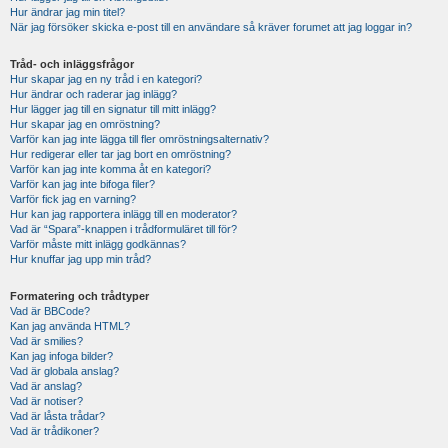
Hur ändrar jag min titel?
När jag försöker skicka e-post till en användare så kräver forumet att jag loggar in?
Tråd- och inläggsfrågor
Hur skapar jag en ny tråd i en kategori?
Hur ändrar och raderar jag inlägg?
Hur lägger jag till en signatur till mitt inlägg?
Hur skapar jag en omröstning?
Varför kan jag inte lägga till fler omröstningsalternativ?
Hur redigerar eller tar jag bort en omröstning?
Varför kan jag inte komma åt en kategori?
Varför kan jag inte bifoga filer?
Varför fick jag en varning?
Hur kan jag rapportera inlägg till en moderator?
Vad är “Spara”-knappen i trådformuläret till för?
Varför måste mitt inlägg godkännas?
Hur knuffar jag upp min tråd?
Formatering och trådtyper
Vad är BBCode?
Kan jag använda HTML?
Vad är smilies?
Kan jag infoga bilder?
Vad är globala anslag?
Vad är anslag?
Vad är notiser?
Vad är låsta trådar?
Vad är trådikoner?