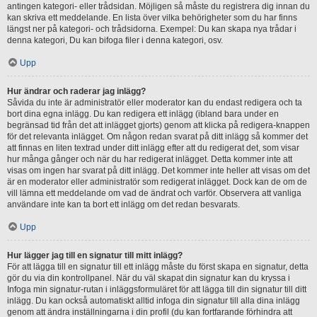
antingen kategori- eller trådsidan. Möjligen så måste du registrera dig innan du
kan skriva ett meddelande. En lista över vilka behörigheter som du har finns
längst ner på kategori- och trådsidorna. Exempel: Du kan skapa nya trådar i
denna kategori, Du kan bifoga filer i denna kategori, osv.
Upp
Hur ändrar och raderar jag inlägg?
Såvida du inte är administratör eller moderator kan du endast redigera och ta
bort dina egna inlägg. Du kan redigera ett inlägg (ibland bara under en
begränsad tid från det att inlägget gjorts) genom att klicka på redigera-knappen
för det relevanta inlägget. Om någon redan svarat på ditt inlägg så kommer det
att finnas en liten textrad under ditt inlägg efter att du redigerat det, som visar
hur många gånger och när du har redigerat inlägget. Detta kommer inte att
visas om ingen har svarat på ditt inlägg. Det kommer inte heller att visas om det
är en moderator eller administratör som redigerat inlägget. Dock kan de om de
vill lämna ett meddelande om vad de ändrat och varför. Observera att vanliga
användare inte kan ta bort ett inlägg om det redan besvarats.
Upp
Hur lägger jag till en signatur till mitt inlägg?
För att lägga till en signatur till ett inlägg måste du först skapa en signatur, detta
gör du via din kontrollpanel. När du väl skapat din signatur kan du kryssa i
Infoga min signatur-rutan i inläggsformuläret för att lägga till din signatur till ditt
inlägg. Du kan också automatiskt alltid infoga din signatur till alla dina inlägg
genom att ändra inställningarna i din profil (du kan fortfarande förhindra att