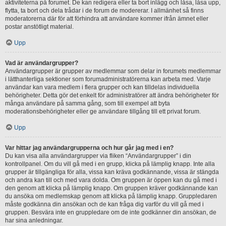
aktiviteterna på forumet. De kan redigera eller ta bort inlägg och låsa, låsa upp,
flytta, ta bort och dela trådar i de forum de modererar. I allmänhet så finns
moderatorerna där för att förhindra att användare kommer ifrån ämnet eller
postar anstötligt material.
Upp
Vad är användargrupper?
Användargrupper är grupper av medlemmar som delar in forumets medlemmar
i lätthanterliga sektioner som forumadministratörerna kan arbeta med. Varje
användar kan vara medlem i flera grupper och kan tilldelas individuella
behörigheter. Detta gör det enkelt för administratörer att ändra behörigheter för
många användare på samma gång, som till exempel att byta
moderationsbehörigheter eller ge användare tillgång till ett privat forum.
Upp
Var hittar jag användargrupperna och hur går jag med i en?
Du kan visa alla användargrupper via fliken “Användargrupper” i din
kontrollpanel. Om du vill gå med i en grupp, klicka på lämplig knapp. Inte alla
grupper är tillgängliga för alla, vissa kan kräva godkännande, vissa är stängda
och andra kan till och med vara dolda. Om gruppen är öppen kan du gå med i
den genom att klicka på lämplig knapp. Om gruppen kräver godkännande kan
du ansöka om medlemskap genom att klicka på lämplig knapp. Gruppledaren
måste godkänna din ansökan och de kan fråga dig varför du vill gå med i
gruppen. Besvära inte en gruppledare om de inte godkänner din ansökan, de
har sina anledningar.