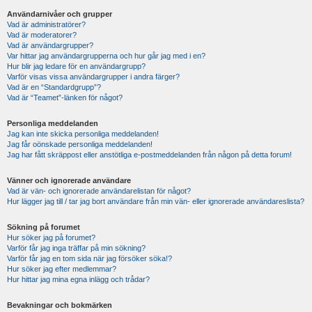
Användarnivåer och grupper
Vad är administratörer?
Vad är moderatorer?
Vad är användargrupper?
Var hittar jag användargrupperna och hur går jag med i en?
Hur blir jag ledare för en användargrupp?
Varför visas vissa användargrupper i andra färger?
Vad är en “Standardgrupp”?
Vad är “Teamet”-länken för något?
Personliga meddelanden
Jag kan inte skicka personliga meddelanden!
Jag får oönskade personliga meddelanden!
Jag har fått skräppost eller anstötliga e-postmeddelanden från någon på detta forum!
Vänner och ignorerade användare
Vad är vän- och ignorerade användarelistan för något?
Hur lägger jag till / tar jag bort användare från min vän- eller ignorerade användareslista?
Sökning på forumet
Hur söker jag på forumet?
Varför får jag inga träffar på min sökning?
Varför får jag en tom sida när jag försöker söka!?
Hur söker jag efter medlemmar?
Hur hittar jag mina egna inlägg och trådar?
Bevakningar och bokmärken