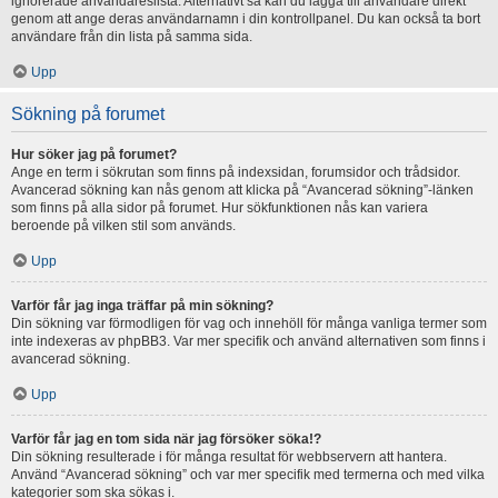
ignorerade användareslista. Alternativt så kan du lägga till användare direkt
genom att ange deras användarnamn i din kontrollpanel. Du kan också ta bort
användare från din lista på samma sida.
Upp
Sökning på forumet
Hur söker jag på forumet?
Ange en term i sökrutan som finns på indexsidan, forumsidor och trådsidor.
Avancerad sökning kan nås genom att klicka på “Avancerad sökning”-länken
som finns på alla sidor på forumet. Hur sökfunktionen nås kan variera
beroende på vilken stil som används.
Upp
Varför får jag inga träffar på min sökning?
Din sökning var förmodligen för vag och innehöll för många vanliga termer som
inte indexeras av phpBB3. Var mer specifik och använd alternativen som finns i
avancerad sökning.
Upp
Varför får jag en tom sida när jag försöker söka!?
Din sökning resulterade i för många resultat för webbservern att hantera.
Använd “Avancerad sökning” och var mer specifik med termerna och med vilka
kategorier som ska sökas i.