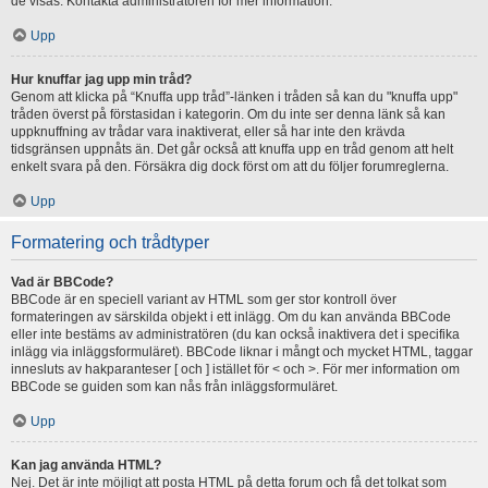
de visas. Kontakta administratören för mer information.
Upp
Hur knuffar jag upp min tråd?
Genom att klicka på “Knuffa upp tråd”-länken i tråden så kan du "knuffa upp"
tråden överst på förstasidan i kategorin. Om du inte ser denna länk så kan
uppknuffning av trådar vara inaktiverat, eller så har inte den krävda
tidsgränsen uppnåts än. Det går också att knuffa upp en tråd genom att helt
enkelt svara på den. Försäkra dig dock först om att du följer forumreglerna.
Upp
Formatering och trådtyper
Vad är BBCode?
BBCode är en speciell variant av HTML som ger stor kontroll över
formateringen av särskilda objekt i ett inlägg. Om du kan använda BBCode
eller inte bestäms av administratören (du kan också inaktivera det i specifika
inlägg via inläggsformuläret). BBCode liknar i mångt och mycket HTML, taggar
innesluts av hakparanteser [ och ] istället för < och >. För mer information om
BBCode se guiden som kan nås från inläggsformuläret.
Upp
Kan jag använda HTML?
Nej. Det är inte möjligt att posta HTML på detta forum och få det tolkat som