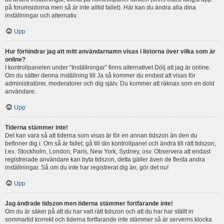
på forumsidorna men så är inte alltid fallet). Här kan du ändra alla dina
inställningar och alternativ.
Upp
Hur förhindrar jag att mitt användarnamn visas i listorna över vilka som är
online?
I kontrollpanelen under “Inställningar” finns alternativet Dölj att jag är online.
Om du sätter denna inställning till Ja så kommer du endast att visas för
administratörer, moderatorer och dig själv. Du kommer att räknas som en dold
användare.
Upp
Tiderna stämmer inte!
Det kan vara så att tiderna som visas är för en annan tidszon än den du
befinner dig i. Om så är fallet, gå till din kontrollpanel och ändra till rätt tidszon,
t.ex. Stockholm, London, Paris, New York, Sydney, osv. Observera att endast
registrerade användare kan byta tidszon, detta gäller även de flesta andra
inställningar. Så om du inte har registrerat dig än, gör det nu!
Upp
Jag ändrade tidszon men tiderna stämmer fortfarande inte!
Om du är säker på att du har valt rätt tidszon och att du har har ställt in
sommartid korrekt och tiderna fortfarande inte stämmer så är serverns klocka