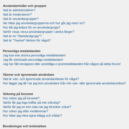
Användarnivåer och grupper
Vad är administratörer?
Vad är moderatorer?
Vad är användargrupper?
Var hittar jag användargrupperna och hur går jag med i en?
Hur blir jag ledare för en användargrupp?
Varför visas vissa användargrupper i andra färger?
Vad är en “Standardgrupp”?
Vad är “Teamet”-länken för något?
Personliga meddelanden
Jag kan inte skicka personliga meddelanden!
Jag får oönskade personliga meddelanden!
Jag har fått skräppost eller anstötliga e-postmeddelanden från någon på detta forum!
Vänner och ignorerade användare
Vad är vän- och ignorerade användarelistan för något?
Hur lägger jag till / tar jag bort användare från min vän- eller ignorerade användareslista?
Sökning på forumet
Hur söker jag på forumet?
Varför får jag inga träffar på min sökning?
Varför får jag en tom sida när jag försöker söka!?
Hur söker jag efter medlemmar?
Hur hittar jag mina egna inlägg och trådar?
Bevakningar och bokmärken