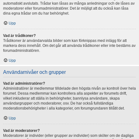
automatiskt avslutats. Trådar kan låsas av många anledningar och de låses av
moderatorer eller forumadministratörer. Det är möjligt att du också kan låsa
dina egna trådar om du har behörighet.
Upp
Vad är trådikoner?
Trådikoner är användarvalda bilder som kan förknippas med inlägg för att
markera dess innehåll. Om det går att använda trådikoner eller inte bestäms av
forumadministratören.
Upp
Användarnivåer och grupper
Vad är administratörer?
Administratörer är medlemmar tilldelade den högsta nivån av kontroll över hela
forumet. Dessa medlemmar kan kontrollera alla aspekter av forumets drift,
vilket inkluderar att ställa in behörigheter, bannlysa användare, skapa
användargrupper och moderatorer, osv. De har också fullständiga
moderationsbehörigheter i alla kategorier, om forumgrundaren tillåtit det.
Upp
Vad är moderatorer?
Moderatorer är individer (eller grupper av individer) som sköter om de dagliga