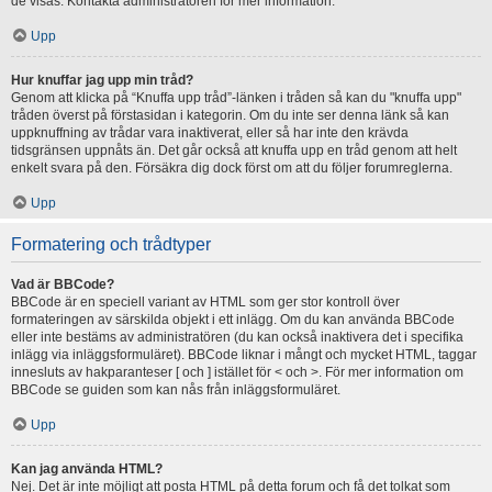
de visas. Kontakta administratören för mer information.
Upp
Hur knuffar jag upp min tråd?
Genom att klicka på “Knuffa upp tråd”-länken i tråden så kan du "knuffa upp"
tråden överst på förstasidan i kategorin. Om du inte ser denna länk så kan
uppknuffning av trådar vara inaktiverat, eller så har inte den krävda
tidsgränsen uppnåts än. Det går också att knuffa upp en tråd genom att helt
enkelt svara på den. Försäkra dig dock först om att du följer forumreglerna.
Upp
Formatering och trådtyper
Vad är BBCode?
BBCode är en speciell variant av HTML som ger stor kontroll över
formateringen av särskilda objekt i ett inlägg. Om du kan använda BBCode
eller inte bestäms av administratören (du kan också inaktivera det i specifika
inlägg via inläggsformuläret). BBCode liknar i mångt och mycket HTML, taggar
innesluts av hakparanteser [ och ] istället för < och >. För mer information om
BBCode se guiden som kan nås från inläggsformuläret.
Upp
Kan jag använda HTML?
Nej. Det är inte möjligt att posta HTML på detta forum och få det tolkat som