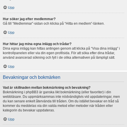
Upp
Hur söker jag efter medlemmar?
Gå till “Medlemmar”-sidan och klicka på “Hitta en medlem”-länken.
Upp
Hur hittar jag mina egna inlägg och trådar?
Dina egna inlägg kan hittas antingen genom att klicka på “Visa dina inlägg” i
kontrollpanelen eller via din egen profilsida. För att söka efter dina trådar,
använd avancerad sökning och fyll i de olika alternativen på lämpligt sätt.
Upp
Bevakningar och bokmärken
Vad är skillnaden mellan bokmärkning och bevakning?
Bokmärkning i phpBB3 är ganska likt bokmärkning (eller favoriter) i din
webbläsare. Du uppmärksammas inte nödvändigtvis vid uppdateringar, men
du kan senare enkelt återvända till tråden. Om du istället bevakar en tråd så
kommer du meddelas via din valda metod eller metoder när tråden eller
kategorin du bevakar uppdateras.
Upp