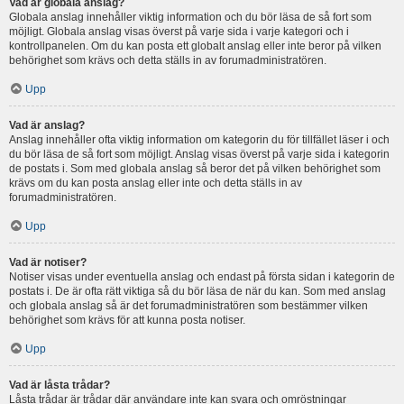
Vad är globala anslag?
Globala anslag innehåller viktig information och du bör läsa de så fort som
möjligt. Globala anslag visas överst på varje sida i varje kategori och i
kontrollpanelen. Om du kan posta ett globalt anslag eller inte beror på vilken
behörighet som krävs och detta ställs in av forumadministratören.
Upp
Vad är anslag?
Anslag innehåller ofta viktig information om kategorin du för tillfället läser i och
du bör läsa de så fort som möjligt. Anslag visas överst på varje sida i kategorin
de postats i. Som med globala anslag så beror det på vilken behörighet som
krävs om du kan posta anslag eller inte och detta ställs in av
forumadministratören.
Upp
Vad är notiser?
Notiser visas under eventuella anslag och endast på första sidan i kategorin de
postats i. De är ofta rätt viktiga så du bör läsa de när du kan. Som med anslag
och globala anslag så är det forumadministratören som bestämmer vilken
behörighet som krävs för att kunna posta notiser.
Upp
Vad är låsta trådar?
Låsta trådar är trådar där användare inte kan svara och omröstningar