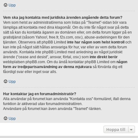
Upp
Vem ska jag kontakta med juridiska ärenden angående detta forum?
Vem som helst av administratörerna som listas på “Teamet”-sidan bör vara
lämpliga att kontakta med dina klagomål. Om du inte får något svar på detta
sätt så kan du kontakta ägaren av domänen eller, om detta forum ligger på en
gratistjänst (såsom Yahoo!, free.fr, f2s.com, osv.), abuse-avdelningen för den
tjänsten. Observera att phpBB Limited
inte har någon som helst kontroll
och
kan inte på något sätt hållas ansvariga för hur, var eller av vem detta forum
används. Kontakta inte phpBB Limited med anledning av något juridiskt
ärende (“cease and desist”, ansvar, förtal, osv.) som
inte direkt berör
webbplatsen phpBB.com. Om du ändå kontaktar phpBB Limited om
någon
form av tredjepartsanvändning av denna mjukvara
så förvänta dig ett
fåordigt svar eller inget svar alls.
Upp
Hur kontaktar jag en forumadministratör?
Alla användar på forumet kan använda "Kontakta oss"-formuläret, ifall denna
funktion är aktiverad utav forumadministratören.
Användare på forumet kan även använda "Teamet"-länken.
Upp
Hoppa till