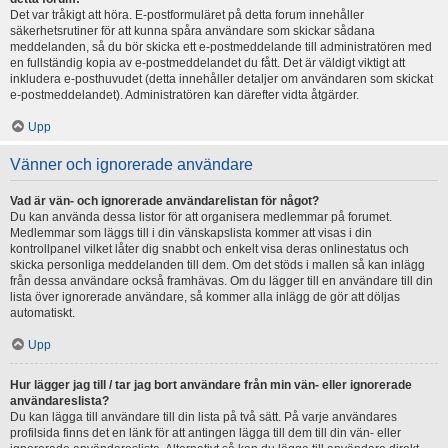
Det var tråkigt att höra. E-postformuläret på detta forum innehåller
säkerhetsrutiner för att kunna spåra användare som skickar sådana
meddelanden, så du bör skicka ett e-postmeddelande till administratören med
en fullständig kopia av e-postmeddelandet du fått. Det är väldigt viktigt att
inkludera e-posthuvudet (detta innehåller detaljer om användaren som skickat
e-postmeddelandet). Administratören kan därefter vidta åtgärder.
Upp
Vänner och ignorerade användare
Vad är vän- och ignorerade användarelistan för något?
Du kan använda dessa listor för att organisera medlemmar på forumet.
Medlemmar som läggs till i din vänskapslista kommer att visas i din
kontrollpanel vilket låter dig snabbt och enkelt visa deras onlinestatus och
skicka personliga meddelanden till dem. Om det stöds i mallen så kan inlägg
från dessa användare också framhävas. Om du lägger till en användare till din
lista över ignorerade användare, så kommer alla inlägg de gör att döljas
automatiskt.
Upp
Hur lägger jag till / tar jag bort användare från min vän- eller ignorerade
användareslista?
Du kan lägga till användare till din lista på två sätt. På varje användares
profilsida finns det en länk för att antingen lägga till dem till din vän- eller