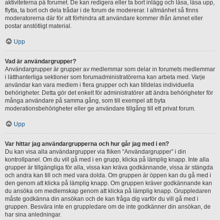
aktiviteterna på forumet. De kan redigera eller ta bort inlägg och låsa, låsa upp,
flytta, ta bort och dela trådar i de forum de modererar. I allmänhet så finns
moderatorerna där för att förhindra att användare kommer ifrån ämnet eller
postar anstötligt material.
Upp
Vad är användargrupper?
Användargrupper är grupper av medlemmar som delar in forumets medlemmar
i lätthanterliga sektioner som forumadministratörerna kan arbeta med. Varje
användar kan vara medlem i flera grupper och kan tilldelas individuella
behörigheter. Detta gör det enkelt för administratörer att ändra behörigheter för
många användare på samma gång, som till exempel att byta
moderationsbehörigheter eller ge användare tillgång till ett privat forum.
Upp
Var hittar jag användargrupperna och hur går jag med i en?
Du kan visa alla användargrupper via fliken “Användargrupper” i din
kontrollpanel. Om du vill gå med i en grupp, klicka på lämplig knapp. Inte alla
grupper är tillgängliga för alla, vissa kan kräva godkännande, vissa är stängda
och andra kan till och med vara dolda. Om gruppen är öppen kan du gå med i
den genom att klicka på lämplig knapp. Om gruppen kräver godkännande kan
du ansöka om medlemskap genom att klicka på lämplig knapp. Gruppledaren
måste godkänna din ansökan och de kan fråga dig varför du vill gå med i
gruppen. Besvära inte en gruppledare om de inte godkänner din ansökan, de
har sina anledningar.