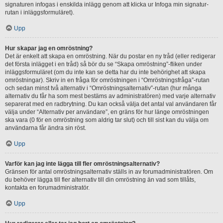
signaturen infogas i enskilda inlägg genom att klicka ur Infoga min signatur-
rutan i inläggsformuläret).
Upp
Hur skapar jag en omröstning?
Det är enkelt att skapa en omröstning. När du postar en ny tråd (eller redigerar
det första inlägget i en tråd) så bör du se “Skapa omröstning”-fliken under
inläggsformuläret (om du inte kan se detta har du inte behörighet att skapa
omröstningar). Skriv in en fråga för omröstningen i “Omröstningsfråga”-rutan
och sedan minst två alternativ i “Omröstningsalternativ”-rutan (hur många
alternativ du får ha som mest bestäms av administratören) med varje alternativ
separerat med en radbrytning. Du kan också välja det antal val användaren får
välja under “Alternativ per användare”, en gräns för hur länge omröstningen
ska vara (0 för en omröstning som aldrig tar slut) och till sist kan du välja om
användarna får ändra sin röst.
Upp
Varför kan jag inte lägga till fler omröstningsalternativ?
Gränsen för antal omröstningsalternativ ställs in av forumadministratören. Om
du behöver lägga till fler alternativ till din omröstning än vad som tillåts,
kontakta en forumadministratör.
Upp