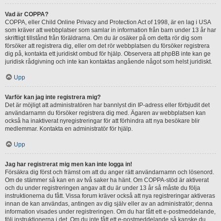
Vad är COPPA?
COPPA, eller Child Online Privacy and Protection Act of 1998, är en lag i USA
som kräver att webbplatser som samlar in information från barn under 13 år har
skriftligt tillstånd från föräldrarna. Om du är osäker på om detta rör dig som
försöker att registrera dig, eller om det rör webbplatsen du försöker registrera
dig på, kontakta ett juridiskt ombud för hjälp. Observera att phpBB inte kan ge
juridisk rådgivning och inte kan kontaktas angående något som helst juridiskt.
Upp
Varför kan jag inte registrera mig?
Det är möjligt att administratören har bannlyst din IP-adress eller förbjudit det
användarnamn du försöker registrera dig med. Ägaren av webbplatsen kan
också ha inaktiverat nyregistreringar för att förhindra att nya besökare blir
medlemmar. Kontakta en administratör för hjälp.
Upp
Jag har registrerat mig men kan inte logga in!
Försäkra dig först och främst om att du anger rätt användarnamn och lösenord.
Om de stämmer så kan en av två saker ha hänt. Om COPPA-stöd är aktiverat
och du under registreringen angav att du är under 13 år så måste du följa
instruktionerna du fått. Vissa forum kräver också att nya registreringar aktiveras
innan de kan användas, antingen av dig själv eller av an administratör; denna
information visades under registreringen. Om du har fått ett e-postmeddelande,
följ instruktionerna i det. Om du inte fått ett e-postmeddelande så kanske du