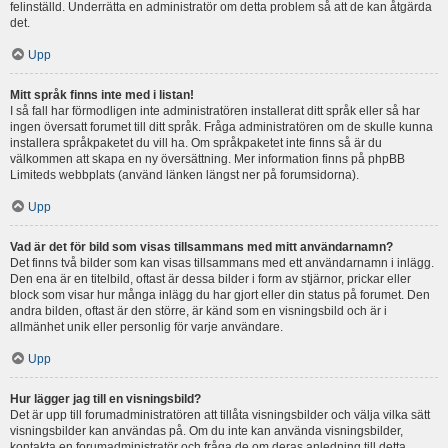
felinställd. Underrätta en administratör om detta problem så att de kan åtgärda
det.
Upp
Mitt språk finns inte med i listan!
I så fall har förmodligen inte administratören installerat ditt språk eller så har
ingen översatt forumet till ditt språk. Fråga administratören om de skulle kunna
installera språkpaketet du vill ha. Om språkpaketet inte finns så är du
välkommen att skapa en ny översättning. Mer information finns på phpBB
Limiteds webbplats (använd länken längst ner på forumsidorna).
Upp
Vad är det för bild som visas tillsammans med mitt användarnamn?
Det finns två bilder som kan visas tillsammans med ett användarnamn i inlägg.
Den ena är en titelbild, oftast är dessa bilder i form av stjärnor, prickar eller
block som visar hur många inlägg du har gjort eller din status på forumet. Den
andra bilden, oftast är den större, är känd som en visningsbild och är i
allmänhet unik eller personlig för varje användare.
Upp
Hur lägger jag till en visningsbild?
Det är upp till forumadministratören att tillåta visningsbilder och välja vilka sätt
visningsbilder kan användas på. Om du inte kan använda visningsbilder,
kontakta en forumadministratör och fråga de om deras anledning till detta.