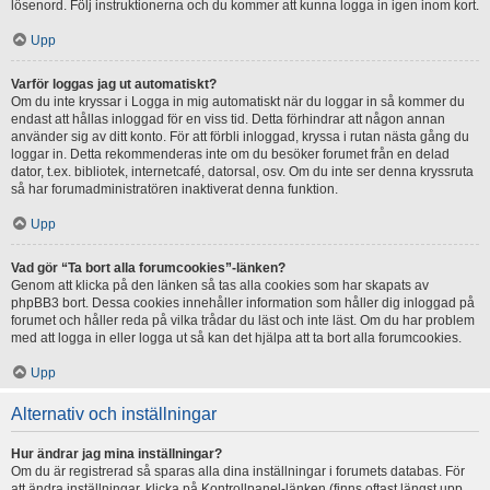
lösenord. Följ instruktionerna och du kommer att kunna logga in igen inom kort.
Upp
Varför loggas jag ut automatiskt?
Om du inte kryssar i Logga in mig automatiskt när du loggar in så kommer du
endast att hållas inloggad för en viss tid. Detta förhindrar att någon annan
använder sig av ditt konto. För att förbli inloggad, kryssa i rutan nästa gång du
loggar in. Detta rekommenderas inte om du besöker forumet från en delad
dator, t.ex. bibliotek, internetcafé, datorsal, osv. Om du inte ser denna kryssruta
så har forumadministratören inaktiverat denna funktion.
Upp
Vad gör “Ta bort alla forumcookies”-länken?
Genom att klicka på den länken så tas alla cookies som har skapats av
phpBB3 bort. Dessa cookies innehåller information som håller dig inloggad på
forumet och håller reda på vilka trådar du läst och inte läst. Om du har problem
med att logga in eller logga ut så kan det hjälpa att ta bort alla forumcookies.
Upp
Alternativ och inställningar
Hur ändrar jag mina inställningar?
Om du är registrerad så sparas alla dina inställningar i forumets databas. För
att ändra inställningar, klicka på Kontrollpanel-länken (finns oftast längst upp