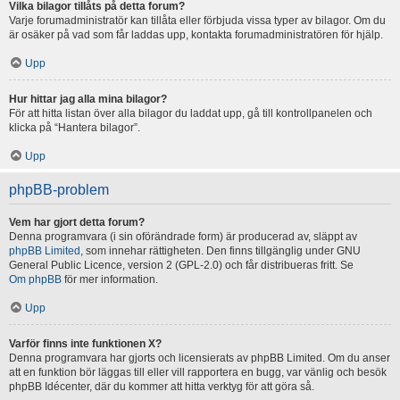
Vilka bilagor tillåts på detta forum?
Varje forumadministratör kan tillåta eller förbjuda vissa typer av bilagor. Om du
är osäker på vad som får laddas upp, kontakta forumadministratören för hjälp.
Upp
Hur hittar jag alla mina bilagor?
För att hitta listan över alla bilagor du laddat upp, gå till kontrollpanelen och
klicka på “Hantera bilagor”.
Upp
phpBB-problem
Vem har gjort detta forum?
Denna programvara (i sin oförändrade form) är producerad av, släppt av
phpBB Limited
, som innehar rättigheten. Den finns tillgänglig under GNU
General Public Licence, version 2 (GPL-2.0) och får distribueras fritt. Se
Om phpBB
för mer information.
Upp
Varför finns inte funktionen X?
Denna programvara har gjorts och licensierats av phpBB Limited. Om du anser
att en funktion bör läggas till eller vill rapportera en bugg, var vänlig och besök
phpBB Idécenter, där du kommer att hitta verktyg för att göra så.