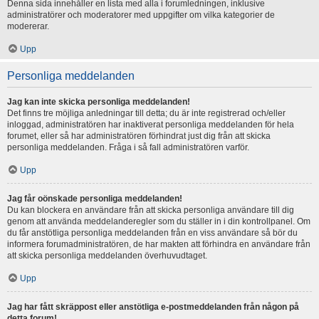
Denna sida innehåller en lista med alla i forumledningen, inklusive
administratörer och moderatorer med uppgifter om vilka kategorier de
modererar.
Upp
Personliga meddelanden
Jag kan inte skicka personliga meddelanden!
Det finns tre möjliga anledningar till detta; du är inte registrerad och/eller
inloggad, administratören har inaktiverat personliga meddelanden för hela
forumet, eller så har administratören förhindrat just dig från att skicka
personliga meddelanden. Fråga i så fall administratören varför.
Upp
Jag får oönskade personliga meddelanden!
Du kan blockera en användare från att skicka personliga användare till dig
genom att använda meddelanderegler som du ställer in i din kontrollpanel. Om
du får anstötliga personliga meddelanden från en viss användare så bör du
informera forumadministratören, de har makten att förhindra en användare från
att skicka personliga meddelanden överhuvudtaget.
Upp
Jag har fått skräppost eller anstötliga e-postmeddelanden från någon på
detta forum!