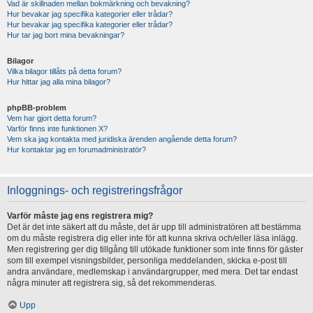
Vad är skillnaden mellan bokmärkning och bevakning?
Hur bevakar jag specifika kategorier eller trådar?
Hur bevakar jag specifika kategorier eller trådar?
Hur tar jag bort mina bevakningar?
Bilagor
Vilka bilagor tillåts på detta forum?
Hur hittar jag alla mina bilagor?
phpBB-problem
Vem har gjort detta forum?
Varför finns inte funktionen X?
Vem ska jag kontakta med juridiska ärenden angående detta forum?
Hur kontaktar jag en forumadministratör?
Inloggnings- och registreringsfrågor
Varför måste jag ens registrera mig?
Det är det inte säkert att du måste, det är upp till administratören att bestämma
om du måste registrera dig eller inte för att kunna skriva och/eller läsa inlägg.
Men registrering ger dig tillgång till utökade funktioner som inte finns för gäster
som till exempel visningsbilder, personliga meddelanden, skicka e-post till
andra användare, medlemskap i användargrupper, med mera. Det tar endast
några minuter att registrera sig, så det rekommenderas.
Upp