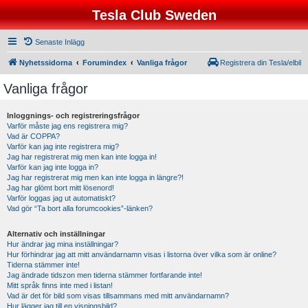
Tesla Club Sweden
Senaste Inlägg
Nyhetssidorna
Forumindex
Vanliga frågor
Registrera din Tesla/elbil
Vanliga frågor
Inloggnings- och registreringsfrågor
Varför måste jag ens registrera mig?
Vad är COPPA?
Varför kan jag inte registrera mig?
Jag har registrerat mig men kan inte logga in!
Varför kan jag inte logga in?
Jag har registrerat mig men kan inte logga in längre?!
Jag har glömt bort mitt lösenord!
Varför loggas jag ut automatiskt?
Vad gör “Ta bort alla forumcookies”-länken?
Alternativ och inställningar
Hur ändrar jag mina inställningar?
Hur förhindrar jag att mitt användarnamn visas i listorna över vilka som är online?
Tiderna stämmer inte!
Jag ändrade tidszon men tiderna stämmer fortfarande inte!
Mitt språk finns inte med i listan!
Vad är det för bild som visas tillsammans med mitt användarnamn?
Hur lägger jag till en visningsbild?