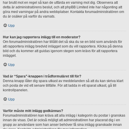
har brutit mot en regel så kan de utfärda en varning mot dig. Observera att
detta är administratörens beslut, och att phpBB Limited inte har någonting att
göra med varningar på andra webbplatser. Kontakta forumadministratören om
du är osäker på varför du varnats.
Upp
Hur kan jag rapportera inlägg till en moderator?
Om forumadministratören har tillåtit det så ska du se en bild som används för
att rapportera inlägg bredvid inlägget som du vill rapportera. Klicka på denna
bild och du kommer att guidas igenom stegen som krävs för att rapportera
inlägget.
Upp
Vad är “Spara”-knappen i trådformuläret till för?
Denna knapp låter dig spara utkast av meddelanden så att du kan skriva klart
och posta de vid ett senare tillfälle. För att ladda in ett sparat utkast, gå till
kontrollpanelen.
Upp
Varför måste mitt inlägg godkännas?
Forumadministratören kan kräva att alla inlägg i kategorin du postar i granskas
innan de visas. Det är också möjligt att administratören har placerat dig i en
grupp av användare som han anser behöver få sina inlägg granskade innan