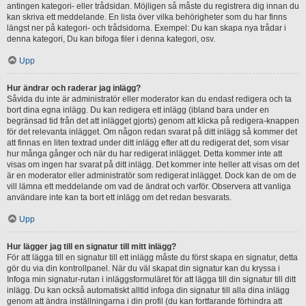
antingen kategori- eller trådsidan. Möjligen så måste du registrera dig innan du
kan skriva ett meddelande. En lista över vilka behörigheter som du har finns
längst ner på kategori- och trådsidorna. Exempel: Du kan skapa nya trådar i
denna kategori, Du kan bifoga filer i denna kategori, osv.
Upp
Hur ändrar och raderar jag inlägg?
Såvida du inte är administratör eller moderator kan du endast redigera och ta
bort dina egna inlägg. Du kan redigera ett inlägg (ibland bara under en
begränsad tid från det att inlägget gjorts) genom att klicka på redigera-knappen
för det relevanta inlägget. Om någon redan svarat på ditt inlägg så kommer det
att finnas en liten textrad under ditt inlägg efter att du redigerat det, som visar
hur många gånger och när du har redigerat inlägget. Detta kommer inte att
visas om ingen har svarat på ditt inlägg. Det kommer inte heller att visas om det
är en moderator eller administratör som redigerat inlägget. Dock kan de om de
vill lämna ett meddelande om vad de ändrat och varför. Observera att vanliga
användare inte kan ta bort ett inlägg om det redan besvarats.
Upp
Hur lägger jag till en signatur till mitt inlägg?
För att lägga till en signatur till ett inlägg måste du först skapa en signatur, detta
gör du via din kontrollpanel. När du väl skapat din signatur kan du kryssa i
Infoga min signatur-rutan i inläggsformuläret för att lägga till din signatur till ditt
inlägg. Du kan också automatiskt alltid infoga din signatur till alla dina inlägg
genom att ändra inställningarna i din profil (du kan fortfarande förhindra att