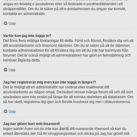
angav en felaktig e-postadress eller så fastnade e-postmeddelandet i ett
skräppostfilter. Om du är säker på att e-postadressen du angav var korrekt,
kontakta en administratör.
Upp
Varför kan jag inte logga in?
Det finns flera möjliga förklaringar till detta. Först och främst, försäkra dig om att
ditt användarnamn och lösenord stämmer. Om du är säker på att de stämmer,
kontakta administratören för att försäkra dig om att du inte har bannlysts från
forumet. Det är också möjligt att administratören har gjort en felinställning och
behöver åtgärda detta.
Upp
Jag har registrerat mig men kan inte logga in längre?!
Det är möjligt att en administratör har raderat eller inaktiverat ditt
användarkonto av någon orsak. Dessutom rensar många forum då och då bort
användare som inte postat på länge för att minska storleken på databasen. Om
så har skett, registrera dig igen och försök involvera dig mer i diskussionerna.
Upp
Jag har glömt bort mitt lösenord!
Ingen panik! Även om du inte kan återfå ditt nuvarande lösenord så kan du
enkelt återställa det. Gå till inloggningssidan och klicka på Jag har glömt mitt