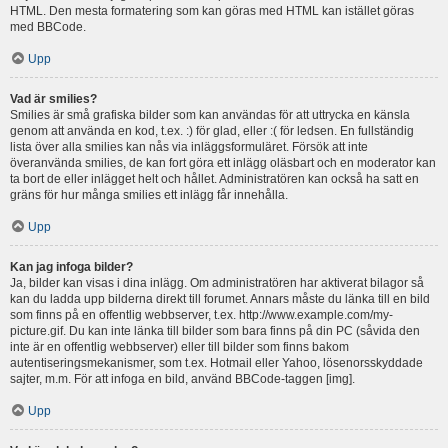
HTML. Den mesta formatering som kan göras med HTML kan istället göras
med BBCode.
Upp
Vad är smilies?
Smilies är små grafiska bilder som kan användas för att uttrycka en känsla
genom att använda en kod, t.ex. :) för glad, eller :( för ledsen. En fullständig
lista över alla smilies kan nås via inläggsformuläret. Försök att inte
överanvända smilies, de kan fort göra ett inlägg oläsbart och en moderator kan
ta bort de eller inlägget helt och hållet. Administratören kan också ha satt en
gräns för hur många smilies ett inlägg får innehålla.
Upp
Kan jag infoga bilder?
Ja, bilder kan visas i dina inlägg. Om administratören har aktiverat bilagor så
kan du ladda upp bilderna direkt till forumet. Annars måste du länka till en bild
som finns på en offentlig webbserver, t.ex. http://www.example.com/my-
picture.gif. Du kan inte länka till bilder som bara finns på din PC (såvida den
inte är en offentlig webbserver) eller till bilder som finns bakom
autentiseringsmekanismer, som t.ex. Hotmail eller Yahoo, lösenorsskyddade
sajter, m.m. För att infoga en bild, använd BBCode-taggen [img].
Upp