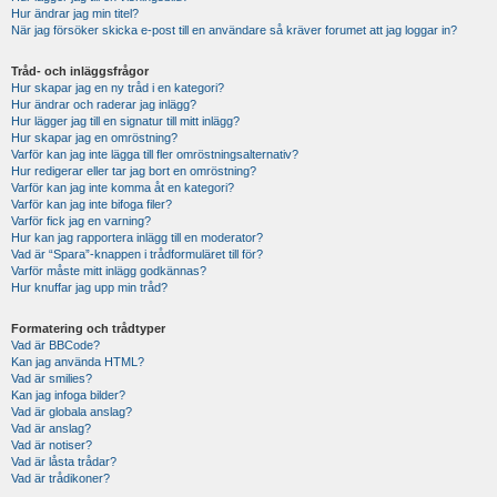
Hur ändrar jag min titel?
När jag försöker skicka e-post till en användare så kräver forumet att jag loggar in?
Tråd- och inläggsfrågor
Hur skapar jag en ny tråd i en kategori?
Hur ändrar och raderar jag inlägg?
Hur lägger jag till en signatur till mitt inlägg?
Hur skapar jag en omröstning?
Varför kan jag inte lägga till fler omröstningsalternativ?
Hur redigerar eller tar jag bort en omröstning?
Varför kan jag inte komma åt en kategori?
Varför kan jag inte bifoga filer?
Varför fick jag en varning?
Hur kan jag rapportera inlägg till en moderator?
Vad är “Spara”-knappen i trådformuläret till för?
Varför måste mitt inlägg godkännas?
Hur knuffar jag upp min tråd?
Formatering och trådtyper
Vad är BBCode?
Kan jag använda HTML?
Vad är smilies?
Kan jag infoga bilder?
Vad är globala anslag?
Vad är anslag?
Vad är notiser?
Vad är låsta trådar?
Vad är trådikoner?