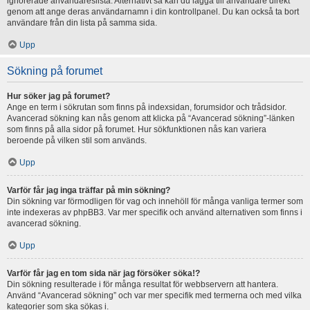
ignorerade användareslista. Alternativt så kan du lägga till användare direkt
genom att ange deras användarnamn i din kontrollpanel. Du kan också ta bort
användare från din lista på samma sida.
Upp
Sökning på forumet
Hur söker jag på forumet?
Ange en term i sökrutan som finns på indexsidan, forumsidor och trådsidor.
Avancerad sökning kan nås genom att klicka på “Avancerad sökning”-länken
som finns på alla sidor på forumet. Hur sökfunktionen nås kan variera
beroende på vilken stil som används.
Upp
Varför får jag inga träffar på min sökning?
Din sökning var förmodligen för vag och innehöll för många vanliga termer som
inte indexeras av phpBB3. Var mer specifik och använd alternativen som finns i
avancerad sökning.
Upp
Varför får jag en tom sida när jag försöker söka!?
Din sökning resulterade i för många resultat för webbservern att hantera.
Använd “Avancerad sökning” och var mer specifik med termerna och med vilka
kategorier som ska sökas i.