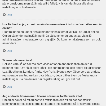
på forumsidorna men så är inte alltid fallet). Här kan du ändra alla dina
inställningar och alternativ.
Upp
Hur förhindrar jag att mitt användarnamn visas i listorna över vilka som är
online?
I kontrollpanelen under “Inställningar” finns alternativet Dölj att jag är online.
Om du sätter denna inställning till Ja så kommer du endast att visas för
administratörer, moderatorer och dig själv. Du kommer att räknas som en dold
användare.
Upp
Tiderna stämmer inte!
Det kan vara så att tiderna som visas är för en annan tidszon än den du
befinner dig i. Om så är fallet, gå till din kontrollpanel och ändra till rätt tidszon,
t.ex. Stockholm, London, Paris, New York, Sydney, osv. Observera att endast
registrerade användare kan byta tidszon, detta gäller även de flesta andra
inställningar. Så om du inte har registrerat dig än, gör det nu!
Upp
Jag ändrade tidszon men tiderna stämmer fortfarande inte!
Om du är säker på att du har valt rätt tidszon och att du har har ställt in
sommartid korrekt och tiderna fortfarande inte stämmer så är serverns klocka