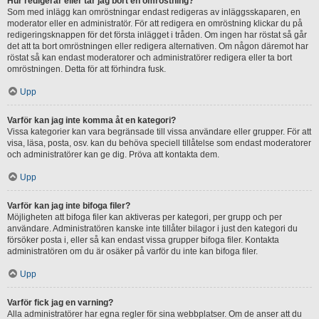
Hur redigerar eller tar jag bort en omröstning?
Som med inlägg kan omröstningar endast redigeras av inläggsskaparen, en
moderator eller en administratör. För att redigera en omröstning klickar du på
redigeringsknappen för det första inlägget i tråden. Om ingen har röstat så går
det att ta bort omröstningen eller redigera alternativen. Om någon däremot har
röstat så kan endast moderatorer och administratörer redigera eller ta bort
omröstningen. Detta för att förhindra fusk.
Upp
Varför kan jag inte komma åt en kategori?
Vissa kategorier kan vara begränsade till vissa användare eller grupper. För att
visa, läsa, posta, osv. kan du behöva speciell tillåtelse som endast moderatorer
och administratörer kan ge dig. Pröva att kontakta dem.
Upp
Varför kan jag inte bifoga filer?
Möjligheten att bifoga filer kan aktiveras per kategori, per grupp och per
användare. Administratören kanske inte tillåter bilagor i just den kategori du
försöker posta i, eller så kan endast vissa grupper bifoga filer. Kontakta
administratören om du är osäker på varför du inte kan bifoga filer.
Upp
Varför fick jag en varning?
Alla administratörer har egna regler för sina webbplatser. Om de anser att du