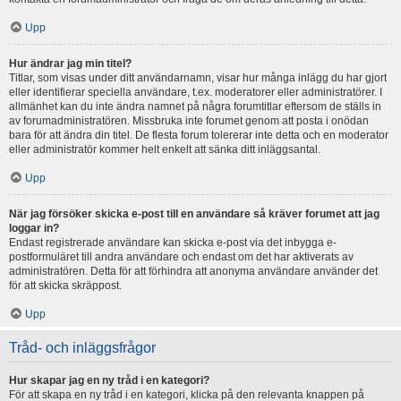
Upp
Hur ändrar jag min titel?
Titlar, som visas under ditt användarnamn, visar hur många inlägg du har gjort
eller identifierar speciella användare, t.ex. moderatorer eller administratörer. I
allmänhet kan du inte ändra namnet på några forumtitlar eftersom de ställs in
av forumadministratören. Missbruka inte forumet genom att posta i onödan
bara för att ändra din titel. De flesta forum tolererar inte detta och en moderator
eller administratör kommer helt enkelt att sänka ditt inläggsantal.
Upp
När jag försöker skicka e-post till en användare så kräver forumet att jag
loggar in?
Endast registrerade användare kan skicka e-post via det inbygga e-
postformuläret till andra användare och endast om det har aktiverats av
administratören. Detta för att förhindra att anonyma användare använder det
för att skicka skräppost.
Upp
Tråd- och inläggsfrågor
Hur skapar jag en ny tråd i en kategori?
För att skapa en ny tråd i en kategori, klicka på den relevanta knappen på