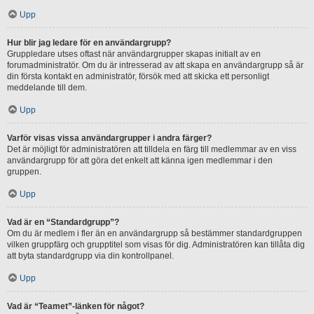
Upp
Hur blir jag ledare för en användargrupp?
Gruppledare utses oftast när användargrupper skapas initialt av en
forumadministratör. Om du är intresserad av att skapa en användargrupp så är
din första kontakt en administratör, försök med att skicka ett personligt
meddelande till dem.
Upp
Varför visas vissa användargrupper i andra färger?
Det är möjligt för administratören att tilldela en färg till medlemmar av en viss
användargrupp för att göra det enkelt att känna igen medlemmar i den
gruppen.
Upp
Vad är en “Standardgrupp”?
Om du är medlem i fler än en användargrupp så bestämmer standardgruppen
vilken gruppfärg och grupptitel som visas för dig. Administratören kan tillåta dig
att byta standardgrupp via din kontrollpanel.
Upp
Vad är “Teamet”-länken för något?