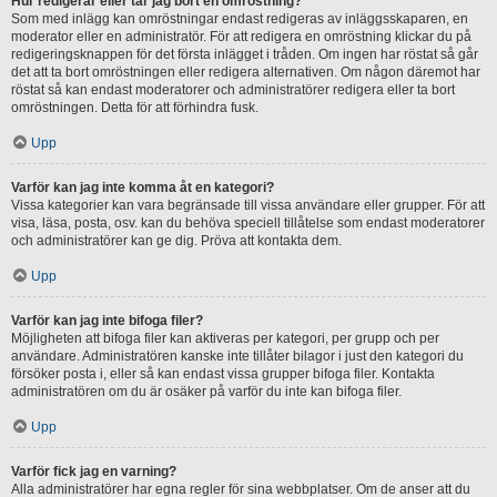
Hur redigerar eller tar jag bort en omröstning?
Som med inlägg kan omröstningar endast redigeras av inläggsskaparen, en
moderator eller en administratör. För att redigera en omröstning klickar du på
redigeringsknappen för det första inlägget i tråden. Om ingen har röstat så går
det att ta bort omröstningen eller redigera alternativen. Om någon däremot har
röstat så kan endast moderatorer och administratörer redigera eller ta bort
omröstningen. Detta för att förhindra fusk.
Upp
Varför kan jag inte komma åt en kategori?
Vissa kategorier kan vara begränsade till vissa användare eller grupper. För att
visa, läsa, posta, osv. kan du behöva speciell tillåtelse som endast moderatorer
och administratörer kan ge dig. Pröva att kontakta dem.
Upp
Varför kan jag inte bifoga filer?
Möjligheten att bifoga filer kan aktiveras per kategori, per grupp och per
användare. Administratören kanske inte tillåter bilagor i just den kategori du
försöker posta i, eller så kan endast vissa grupper bifoga filer. Kontakta
administratören om du är osäker på varför du inte kan bifoga filer.
Upp
Varför fick jag en varning?
Alla administratörer har egna regler för sina webbplatser. Om de anser att du