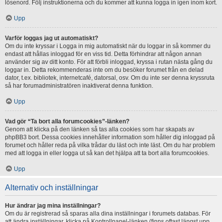
lösenord. Följ instruktionerna och du kommer att kunna logga in igen inom kort.
Upp
Varför loggas jag ut automatiskt?
Om du inte kryssar i Logga in mig automatiskt när du loggar in så kommer du
endast att hållas inloggad för en viss tid. Detta förhindrar att någon annan
använder sig av ditt konto. För att förbli inloggad, kryssa i rutan nästa gång du
loggar in. Detta rekommenderas inte om du besöker forumet från en delad
dator, t.ex. bibliotek, internetcafé, datorsal, osv. Om du inte ser denna kryssruta
så har forumadministratören inaktiverat denna funktion.
Upp
Vad gör “Ta bort alla forumcookies”-länken?
Genom att klicka på den länken så tas alla cookies som har skapats av
phpBB3 bort. Dessa cookies innehåller information som håller dig inloggad på
forumet och håller reda på vilka trådar du läst och inte läst. Om du har problem
med att logga in eller logga ut så kan det hjälpa att ta bort alla forumcookies.
Upp
Alternativ och inställningar
Hur ändrar jag mina inställningar?
Om du är registrerad så sparas alla dina inställningar i forumets databas. För
att ändra inställningar, klicka på Kontrollpanel-länken (finns oftast längst upp