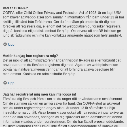
Vad är COPPA?
COPPA, eller Child Online Privacy and Protection Act of 1998, är en lag i USA
som kräver att webbplatser som samlar in information från barn under 13 år har
skriftligt tillstånd från föräldrarna. Om du är osäker på om detta rör dig som
försöker att registrera dig, eller om det rör webbplatsen du försöker registrera
dig på, kontakta ett juridiskt ombud för hjälp. Observera att phpBB inte kan ge
juridisk rådgivning och inte kan kontaktas angående något som helst juridiskt.
Upp
Varför kan jag inte registrera mig?
Det är möjligt att administratören har bannlyst din IP-adress eller förbjudit det
användarnamn du försöker registrera dig med. Ägaren av webbplatsen kan
också ha inaktiverat nyregistreringar för att förhindra att nya besökare blir
medlemmar. Kontakta en administratör för hjälp.
Upp
Jag har registrerat mig men kan inte logga in!
Försäkra dig först och främst om att du anger rätt användarnamn och lösenord.
Om de stämmer så kan en av två saker ha hänt. Om COPPA-stöd är aktiverat
och du under registreringen angav att du är under 13 år så måste du följa
instruktionerna du fått. Vissa forum kräver också att nya registreringar aktiveras
innan de kan användas, antingen av dig själv eller av an administratör; denna
information visades under registreringen. Om du har fått ett e-postmeddelande,
följ instruktionerna i det. Om du inte fått ett e-postmeddelande så kanske du