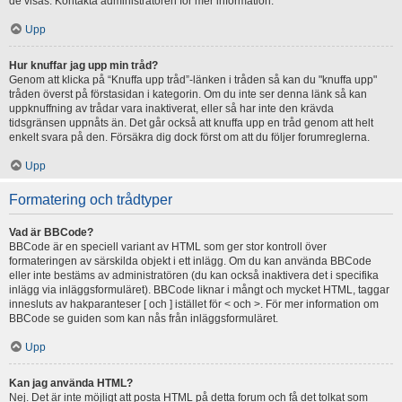
de visas. Kontakta administratören för mer information.
Upp
Hur knuffar jag upp min tråd?
Genom att klicka på “Knuffa upp tråd”-länken i tråden så kan du "knuffa upp"
tråden överst på förstasidan i kategorin. Om du inte ser denna länk så kan
uppknuffning av trådar vara inaktiverat, eller så har inte den krävda
tidsgränsen uppnåts än. Det går också att knuffa upp en tråd genom att helt
enkelt svara på den. Försäkra dig dock först om att du följer forumreglerna.
Upp
Formatering och trådtyper
Vad är BBCode?
BBCode är en speciell variant av HTML som ger stor kontroll över
formateringen av särskilda objekt i ett inlägg. Om du kan använda BBCode
eller inte bestäms av administratören (du kan också inaktivera det i specifika
inlägg via inläggsformuläret). BBCode liknar i mångt och mycket HTML, taggar
innesluts av hakparanteser [ och ] istället för < och >. För mer information om
BBCode se guiden som kan nås från inläggsformuläret.
Upp
Kan jag använda HTML?
Nej. Det är inte möjligt att posta HTML på detta forum och få det tolkat som