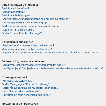
Användarnivåer och grupper
Vad är administratörer?
Vad är moderatorer?
Vad är användargrupper?
Var hittar jag användargrupperna och hur går jag med i en?
Hur blir jag ledare för en användargrupp?
Varför visas vissa användargrupper i andra färger?
Vad är en “Standardgrupp”?
Vad är “Teamet”-länken för något?
Personliga meddelanden
Jag kan inte skicka personliga meddelanden!
Jag får oönskade personliga meddelanden!
Jag har fått skräppost eller anstötliga e-postmeddelanden från någon på detta forum!
Vänner och ignorerade användare
Vad är vän- och ignorerade användarelistan för något?
Hur lägger jag till / tar jag bort användare från min vän- eller ignorerade användareslista?
Sökning på forumet
Hur söker jag på forumet?
Varför får jag inga träffar på min sökning?
Varför får jag en tom sida när jag försöker söka!?
Hur söker jag efter medlemmar?
Hur hittar jag mina egna inlägg och trådar?
Bevakningar och bokmärken