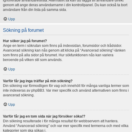
ignorerade användareslista. Alternativt så kan du lägga till användare direkt
genom att ange deras användarnamn i din kontrollpanel. Du kan också ta bort
användare från din lista på samma sida.
Upp
Sökning på forumet
Hur söker jag på forumet?
Ange en term i sökrutan som finns på indexsidan, forumsidor och trådsidor.
Avancerad sökning kan nås genom att klicka på “Avancerad sökning”-länken
som finns på alla sidor på forumet. Hur sökfunktionen nås kan variera
beroende på vilken stil som används.
Upp
Varför får jag inga träffar på min sökning?
Din sökning var förmodligen för vag och innehöll för många vanliga termer som
inte indexeras av phpBB3. Var mer specifik och använd alternativen som finns i
avancerad sökning.
Upp
Varför får jag en tom sida när jag försöker söka!?
Din sökning resulterade i för många resultat för webbservern att hantera.
Använd “Avancerad sökning” och var mer specifik med termerna och med vilka
kategorier som ska sökas i.