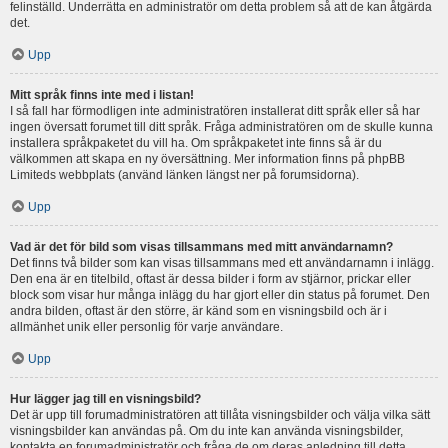
felinställd. Underrätta en administratör om detta problem så att de kan åtgärda
det.
Upp
Mitt språk finns inte med i listan!
I så fall har förmodligen inte administratören installerat ditt språk eller så har
ingen översatt forumet till ditt språk. Fråga administratören om de skulle kunna
installera språkpaketet du vill ha. Om språkpaketet inte finns så är du
välkommen att skapa en ny översättning. Mer information finns på phpBB
Limiteds webbplats (använd länken längst ner på forumsidorna).
Upp
Vad är det för bild som visas tillsammans med mitt användarnamn?
Det finns två bilder som kan visas tillsammans med ett användarnamn i inlägg.
Den ena är en titelbild, oftast är dessa bilder i form av stjärnor, prickar eller
block som visar hur många inlägg du har gjort eller din status på forumet. Den
andra bilden, oftast är den större, är känd som en visningsbild och är i
allmänhet unik eller personlig för varje användare.
Upp
Hur lägger jag till en visningsbild?
Det är upp till forumadministratören att tillåta visningsbilder och välja vilka sätt
visningsbilder kan användas på. Om du inte kan använda visningsbilder,
kontakta en forumadministratör och fråga de om deras anledning till detta.