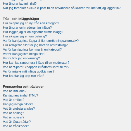
Hur ändrar jag min titel?
När jag försöker skicka e-post till en användare så kräver forumet att jag loggar in?
Tråd- och inläggsfrågor
Hur skapar jag en ny tråd i en kategori?
Hur ändrar och raderar jag inlägg?
Hur lägger jag till en signatur till mitt inlägg?
Hur skapar jag en omröstning?
Varför kan jag inte lägga till fler omröstningsalternativ?
Hur redigerar eller tar jag bort en omröstning?
Varför kan jag inte komma åt en kategori?
Varför kan jag inte bifoga filer?
Varför fick jag en varning?
Hur kan jag rapportera inlägg till en moderator?
Vad är “Spara”-knappen i trådformuläret till för?
Varför måste mitt inlägg godkännas?
Hur knuffar jag upp min tråd?
Formatering och trådtyper
Vad är BBCode?
Kan jag använda HTML?
Vad är smilies?
Kan jag infoga bilder?
Vad är globala anslag?
Vad är anslag?
Vad är notiser?
Vad är låsta trådar?
Vad är trådikoner?