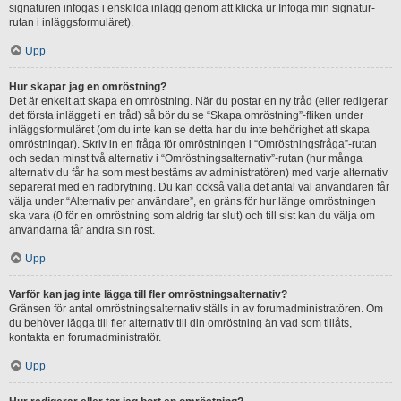
signaturen infogas i enskilda inlägg genom att klicka ur Infoga min signatur-
rutan i inläggsformuläret).
Upp
Hur skapar jag en omröstning?
Det är enkelt att skapa en omröstning. När du postar en ny tråd (eller redigerar
det första inlägget i en tråd) så bör du se “Skapa omröstning”-fliken under
inläggsformuläret (om du inte kan se detta har du inte behörighet att skapa
omröstningar). Skriv in en fråga för omröstningen i “Omröstningsfråga”-rutan
och sedan minst två alternativ i “Omröstningsalternativ”-rutan (hur många
alternativ du får ha som mest bestäms av administratören) med varje alternativ
separerat med en radbrytning. Du kan också välja det antal val användaren får
välja under “Alternativ per användare”, en gräns för hur länge omröstningen
ska vara (0 för en omröstning som aldrig tar slut) och till sist kan du välja om
användarna får ändra sin röst.
Upp
Varför kan jag inte lägga till fler omröstningsalternativ?
Gränsen för antal omröstningsalternativ ställs in av forumadministratören. Om
du behöver lägga till fler alternativ till din omröstning än vad som tillåts,
kontakta en forumadministratör.
Upp