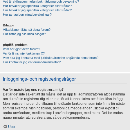
Vad är skillnaden mellan bokmärkning och bevakning?
Hur bevakar jag specifika kategorier eller trådar?
Hur bevakar jag specifika kategorier eller trådar?
Hur tar jag bort mina bevakningar?
Bilagor
Vilka bilagor tillåts på detta forum?
Hur hittar jag alla mina bilagor?
phpBB-problem
Vem har gjort detta forum?
Varför finns inte funktionen X?
Vem ska jag kontakta med juridiska ärenden angående detta forum?
Hur kontaktar jag en forumadministratör?
Inloggnings- och registreringsfrågor
Varför måste jag ens registrera mig?
Det är det inte säkert att du måste, det är upp till administratören att bestämma
om du måste registrera dig eller inte för att kunna skriva och/eller läsa inlägg.
Men registrering ger dig tillgång till utökade funktioner som inte finns för gäster
som till exempel visningsbilder, personliga meddelanden, skicka e-post till
andra användare, medlemskap i användargrupper, med mera. Det tar endast
några minuter att registrera sig, så det rekommenderas.
Upp