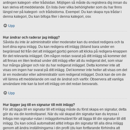
antingen kategori- eller trådsidan. Möjligen så måste du registrera dig innan du
kan skriva ett meddelande. En lista över vilka behörigheter som du har finns
längst ner på kategori- och trådsidorna. Exempel: Du kan skapa nya trådar i
denna kategori, Du kan bifoga filer i denna kategori, osv.
Upp
Hur ändrar och raderar jag inlägg?
Såvida du inte är administratör eller moderator kan du endast redigera och ta
bort dina egna inlägg. Du kan redigera ett inlägg (ibland bara under en
begränsad tid från det att inlägget gjorts) genom att klicka på redigera-knappen
för det relevanta inlägget. Om någon redan svarat på ditt inlägg så kommer det
att finnas en liten textrad under ditt inlägg efter att du redigerat det, som visar
hur många gånger och när du har redigerat inlägget. Detta kommer inte att
visas om ingen har svarat på ditt inlägg. Det kommer inte heller att visas om det
är en moderator eller administratör som redigerat inlägget. Dock kan de om de
vill lämna ett meddelande om vad de ändrat och varför. Observera att vanliga
användare inte kan ta bort ett inlägg om det redan besvarats.
Upp
Hur lägger jag till en signatur till mitt inlägg?
För att lägga till en signatur till ett inlägg måste du först skapa en signatur, detta
gör du via din kontrollpanel. När du väl skapat din signatur kan du kryssa i
Infoga min signatur-rutan i inläggsformuläret för att lägga till din signatur till ditt
inlägg. Du kan också automatiskt alltid infoga din signatur till alla dina inlägg
genom att ändra inställningarna i din profil (du kan fortfarande förhindra att