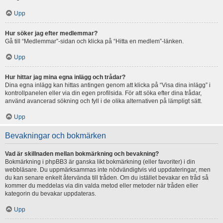
Upp
Hur söker jag efter medlemmar?
Gå till “Medlemmar”-sidan och klicka på “Hitta en medlem”-länken.
Upp
Hur hittar jag mina egna inlägg och trådar?
Dina egna inlägg kan hittas antingen genom att klicka på “Visa dina inlägg” i
kontrollpanelen eller via din egen profilsida. För att söka efter dina trådar,
använd avancerad sökning och fyll i de olika alternativen på lämpligt sätt.
Upp
Bevakningar och bokmärken
Vad är skillnaden mellan bokmärkning och bevakning?
Bokmärkning i phpBB3 är ganska likt bokmärkning (eller favoriter) i din
webbläsare. Du uppmärksammas inte nödvändigtvis vid uppdateringar, men
du kan senare enkelt återvända till tråden. Om du istället bevakar en tråd så
kommer du meddelas via din valda metod eller metoder när tråden eller
kategorin du bevakar uppdateras.
Upp