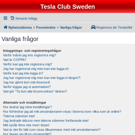
Tesla Club Sweden
Senaste Inlägg
Nyhetssidorna
Forumindex
Vanliga frågor
Registrera din Tesla/elbil
Vanliga frågor
Inloggnings- och registreringsfrågor
Varför måste jag ens registrera mig?
Vad är COPPA?
Varför kan jag inte registrera mig?
Jag har registrerat mig men kan inte logga in!
Varför kan jag inte logga in?
Jag har registrerat mig men kan inte logga in längre?!
Jag har glömt bort mitt lösenord!
Varför loggas jag ut automatiskt?
Vad gör “Ta bort alla forumcookies”-länken?
Alternativ och inställningar
Hur ändrar jag mina inställningar?
Hur förhindrar jag att mitt användarnamn visas i listorna över vilka som är online?
Tiderna stämmer inte!
Jag ändrade tidszon men tiderna stämmer fortfarande inte!
Mitt språk finns inte med i listan!
Vad är det för bild som visas tillsammans med mitt användarnamn?
Hur lägger jag till en visningsbild?