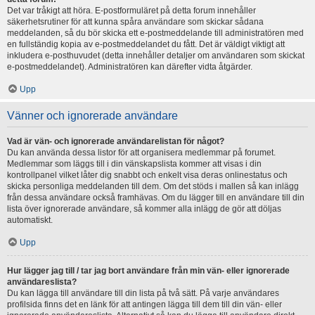
Det var tråkigt att höra. E-postformuläret på detta forum innehåller
säkerhetsrutiner för att kunna spåra användare som skickar sådana
meddelanden, så du bör skicka ett e-postmeddelande till administratören med
en fullständig kopia av e-postmeddelandet du fått. Det är väldigt viktigt att
inkludera e-posthuvudet (detta innehåller detaljer om användaren som skickat
e-postmeddelandet). Administratören kan därefter vidta åtgärder.
Upp
Vänner och ignorerade användare
Vad är vän- och ignorerade användarelistan för något?
Du kan använda dessa listor för att organisera medlemmar på forumet.
Medlemmar som läggs till i din vänskapslista kommer att visas i din
kontrollpanel vilket låter dig snabbt och enkelt visa deras onlinestatus och
skicka personliga meddelanden till dem. Om det stöds i mallen så kan inlägg
från dessa användare också framhävas. Om du lägger till en användare till din
lista över ignorerade användare, så kommer alla inlägg de gör att döljas
automatiskt.
Upp
Hur lägger jag till / tar jag bort användare från min vän- eller ignorerade
användareslista?
Du kan lägga till användare till din lista på två sätt. På varje användares
profilsida finns det en länk för att antingen lägga till dem till din vän- eller