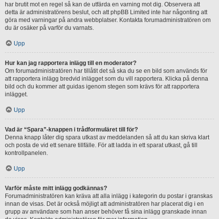
har brutit mot en regel så kan de utfärda en varning mot dig. Observera att
detta är administratörens beslut, och att phpBB Limited inte har någonting att
göra med varningar på andra webbplatser. Kontakta forumadministratören om
du är osäker på varför du varnats.
Upp
Hur kan jag rapportera inlägg till en moderator?
Om forumadministratören har tillåtit det så ska du se en bild som används för
att rapportera inlägg bredvid inlägget som du vill rapportera. Klicka på denna
bild och du kommer att guidas igenom stegen som krävs för att rapportera
inlägget.
Upp
Vad är “Spara”-knappen i trådformuläret till för?
Denna knapp låter dig spara utkast av meddelanden så att du kan skriva klart
och posta de vid ett senare tillfälle. För att ladda in ett sparat utkast, gå till
kontrollpanelen.
Upp
Varför måste mitt inlägg godkännas?
Forumadministratören kan kräva att alla inlägg i kategorin du postar i granskas
innan de visas. Det är också möjligt att administratören har placerat dig i en
grupp av användare som han anser behöver få sina inlägg granskade innan