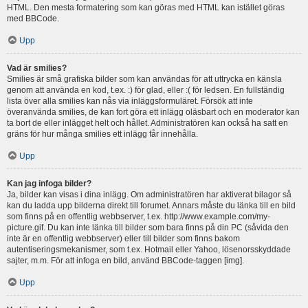
HTML. Den mesta formatering som kan göras med HTML kan istället göras
med BBCode.
Upp
Vad är smilies?
Smilies är små grafiska bilder som kan användas för att uttrycka en känsla
genom att använda en kod, t.ex. :) för glad, eller :( för ledsen. En fullständig
lista över alla smilies kan nås via inläggsformuläret. Försök att inte
överanvända smilies, de kan fort göra ett inlägg oläsbart och en moderator kan
ta bort de eller inlägget helt och hållet. Administratören kan också ha satt en
gräns för hur många smilies ett inlägg får innehålla.
Upp
Kan jag infoga bilder?
Ja, bilder kan visas i dina inlägg. Om administratören har aktiverat bilagor så
kan du ladda upp bilderna direkt till forumet. Annars måste du länka till en bild
som finns på en offentlig webbserver, t.ex. http://www.example.com/my-
picture.gif. Du kan inte länka till bilder som bara finns på din PC (såvida den
inte är en offentlig webbserver) eller till bilder som finns bakom
autentiseringsmekanismer, som t.ex. Hotmail eller Yahoo, lösenorsskyddade
sajter, m.m. För att infoga en bild, använd BBCode-taggen [img].
Upp