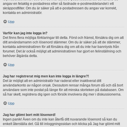
angav en felaktig e-postadress eller så fastnade e-postmeddelandet i ett
skräppostfilter. Om du är säker på att e-postadressen du angav var korrekt,
kontakta en administratör.
Upp
Varför kan jag inte logga in?
Det finns flera möjliga förklaringar till detta. Först och främst, försäkra dig om att
ditt användarnamn och lösenord stämmer. Om du är säker på att de stämmer,
kontakta administratören för att försäkra dig om att du inte har bannlysts från
forumet. Det är också möjligt att administratören har gjort en felinställning och
behöver åtgärda detta.
Upp
Jag har registrerat mig men kan inte logga in längre?!
Det är möjligt att en administratör har raderat eller inaktiverat ditt
användarkonto av någon orsak. Dessutom rensar många forum då och då bort
användare som inte postat på länge för att minska storleken på databasen. Om
så har skett, registrera dig igen och försök involvera dig mer i diskussionerna.
Upp
Jag har glömt bort mitt lösenord!
Ingen panik! Även om du inte kan återfå ditt nuvarande lösenord så kan du
enkelt återställa det. Gå till inloggningssidan och klicka på Jag har glömt mitt