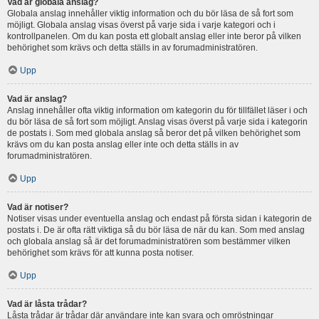
Vad är globala anslag?
Globala anslag innehåller viktig information och du bör läsa de så fort som
möjligt. Globala anslag visas överst på varje sida i varje kategori och i
kontrollpanelen. Om du kan posta ett globalt anslag eller inte beror på vilken
behörighet som krävs och detta ställs in av forumadministratören.
Upp
Vad är anslag?
Anslag innehåller ofta viktig information om kategorin du för tillfället läser i och
du bör läsa de så fort som möjligt. Anslag visas överst på varje sida i kategorin
de postats i. Som med globala anslag så beror det på vilken behörighet som
krävs om du kan posta anslag eller inte och detta ställs in av
forumadministratören.
Upp
Vad är notiser?
Notiser visas under eventuella anslag och endast på första sidan i kategorin de
postats i. De är ofta rätt viktiga så du bör läsa de när du kan. Som med anslag
och globala anslag så är det forumadministratören som bestämmer vilken
behörighet som krävs för att kunna posta notiser.
Upp
Vad är låsta trådar?
Låsta trådar är trådar där användare inte kan svara och omröstningar