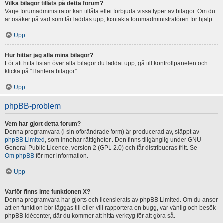
Vilka bilagor tillåts på detta forum?
Varje forumadministratör kan tillåta eller förbjuda vissa typer av bilagor. Om du
är osäker på vad som får laddas upp, kontakta forumadministratören för hjälp.
Upp
Hur hittar jag alla mina bilagor?
För att hitta listan över alla bilagor du laddat upp, gå till kontrollpanelen och
klicka på “Hantera bilagor”.
Upp
phpBB-problem
Vem har gjort detta forum?
Denna programvara (i sin oförändrade form) är producerad av, släppt av
phpBB Limited
, som innehar rättigheten. Den finns tillgänglig under GNU
General Public Licence, version 2 (GPL-2.0) och får distribueras fritt. Se
Om phpBB
för mer information.
Upp
Varför finns inte funktionen X?
Denna programvara har gjorts och licensierats av phpBB Limited. Om du anser
att en funktion bör läggas till eller vill rapportera en bugg, var vänlig och besök
phpBB Idécenter, där du kommer att hitta verktyg för att göra så.