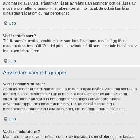
automatiskt avslutats. Trådar kan låsas av många anledningar och de låses av
moderatorer eller forumadministratörer. Det är möjligt att du också kan låsa
dina egna trådar om du har behörighet.
Upp
Vad är trådikoner?
Trådikoner är användarvalda bilder som kan förknippas med inlägg för att
markera dess innehåll. Om det går att använda trådikoner eller inte bestäms av
forumadministratören.
Upp
Användarnivåer och grupper
Vad är administratörer?
Administratörer är medlemmar tilldelade den högsta nivån av kontroll över hela
forumet. Dessa medlemmar kan kontrollera alla aspekter av forumets drift,
vilket inkluderar att ställa in behörigheter, bannlysa användare, skapa
användargrupper och moderatorer, osv. De har också fullständiga
moderationsbehörigheter i alla kategorier, om forumgrundaren tillåtit det.
Upp
Vad är moderatorer?
Moderatorer är individer (eller grupper av individer) som sköter om de dagliga