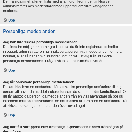
Denna sida innehåller en lista med alla i forumledningen, inklusive
administratörer och moderatorer med uppgifter om vilka kategorier de
modererar.
Upp
Personliga meddelanden
Jag kan inte skicka personliga meddelanden!
Det finns tre möjliga anledningar till detta; du är inte registrerad och/eller
inloggad, administratören har inaktiverat personliga meddelanden för hela
forumet, eller så har administratören förhindrat just dig från att skicka
personliga meddelanden. Fråga i så fall administratören varför.
Upp
Jag får oönskade personliga meddelanden!
Du kan blockera en användare från att skicka personliga användare till dig
genom att använda meddelanderegler som du ställer in i din kontrollpanel. Om
du får anstötliga personliga meddelanden från en viss användare så bör du
informera forumadministratören, de har makten att förhindra en användare från
att skicka personliga meddelanden överhuvudtaget.
Upp
Jag har fått skräppost eller anstötliga e-postmeddelanden från någon på
detta forum!