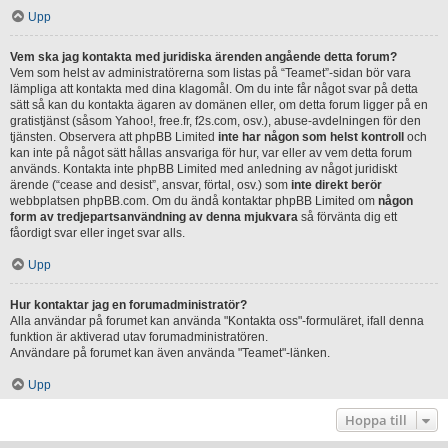
Upp
Vem ska jag kontakta med juridiska ärenden angående detta forum?
Vem som helst av administratörerna som listas på “Teamet”-sidan bör vara
lämpliga att kontakta med dina klagomål. Om du inte får något svar på detta
sätt så kan du kontakta ägaren av domänen eller, om detta forum ligger på en
gratistjänst (såsom Yahoo!, free.fr, f2s.com, osv.), abuse-avdelningen för den
tjänsten. Observera att phpBB Limited
inte har någon som helst kontroll
och
kan inte på något sätt hållas ansvariga för hur, var eller av vem detta forum
används. Kontakta inte phpBB Limited med anledning av något juridiskt
ärende (“cease and desist”, ansvar, förtal, osv.) som
inte direkt berör
webbplatsen phpBB.com. Om du ändå kontaktar phpBB Limited om
någon
form av tredjepartsanvändning av denna mjukvara
så förvänta dig ett
fåordigt svar eller inget svar alls.
Upp
Hur kontaktar jag en forumadministratör?
Alla användar på forumet kan använda "Kontakta oss"-formuläret, ifall denna
funktion är aktiverad utav forumadministratören.
Användare på forumet kan även använda "Teamet"-länken.
Upp
Hoppa till