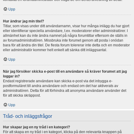
Upp
Hur ändrar jag min titel?
Titlar, som visas under ditt användarnamn, visar hur många inlägg du har gjort
eller identifierar speciella användare, t.ex. moderatorer eller administratörer. I
allmänhet kan du inte ändra namnet på några forumtitlar eftersom de ställs in
av forumadministratören. Missbruka inte forumet genom att posta i onödan
bara för att ändra din titel. De flesta forum tolererar inte detta och en moderator
eller administratör kommer helt enkelt att sänka ditt inläggsantal.
Upp
När jag försöker skicka e-post till en användare så kräver forumet att jag
loggar in?
Endast registrerade användare kan skicka e-post via det inbygga e-
postformuläret till andra användare och endast om det har aktiverats av
administratören. Detta för att förhindra att anonyma användare använder det
för att skicka skräppost.
Upp
Tråd- och inläggsfrågor
Hur skapar jag en ny tråd i en kategori?
För att skapa en ny tråd i en kategori, klicka på den relevanta knappen på