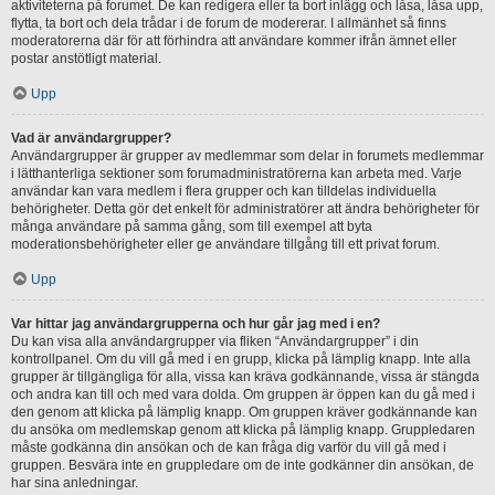
aktiviteterna på forumet. De kan redigera eller ta bort inlägg och låsa, låsa upp,
flytta, ta bort och dela trådar i de forum de modererar. I allmänhet så finns
moderatorerna där för att förhindra att användare kommer ifrån ämnet eller
postar anstötligt material.
Upp
Vad är användargrupper?
Användargrupper är grupper av medlemmar som delar in forumets medlemmar
i lätthanterliga sektioner som forumadministratörerna kan arbeta med. Varje
användar kan vara medlem i flera grupper och kan tilldelas individuella
behörigheter. Detta gör det enkelt för administratörer att ändra behörigheter för
många användare på samma gång, som till exempel att byta
moderationsbehörigheter eller ge användare tillgång till ett privat forum.
Upp
Var hittar jag användargrupperna och hur går jag med i en?
Du kan visa alla användargrupper via fliken “Användargrupper” i din
kontrollpanel. Om du vill gå med i en grupp, klicka på lämplig knapp. Inte alla
grupper är tillgängliga för alla, vissa kan kräva godkännande, vissa är stängda
och andra kan till och med vara dolda. Om gruppen är öppen kan du gå med i
den genom att klicka på lämplig knapp. Om gruppen kräver godkännande kan
du ansöka om medlemskap genom att klicka på lämplig knapp. Gruppledaren
måste godkänna din ansökan och de kan fråga dig varför du vill gå med i
gruppen. Besvära inte en gruppledare om de inte godkänner din ansökan, de
har sina anledningar.