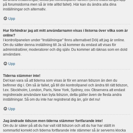
på forumsidorna men så är inte alltid fallet). Här kan du ändra alla dina
inställningar och alternativ.
Upp
Hur förhindrar jag att mitt användarnamn visas i listorna över vilka som är
online?
I kontrollpanelen under “Inställningar” finns alternativet Dölj att jag är online.
Om du sätter denna inställning till Ja så kommer du endast att visas för
administratörer, moderatorer och dig själv. Du kommer att räknas som en dold
användare.
Upp
Tiderna stämmer inte!
Det kan vara så att tiderna som visas är för en annan tidszon än den du
befinner dig i. Om så är fallet, gå till din kontrollpanel och ändra till rätt tidszon,
t.ex. Stockholm, London, Paris, New York, Sydney, osv. Observera att endast
registrerade användare kan byta tidszon, detta gäller även de flesta andra
inställningar. Så om du inte har registrerat dig än, gör det nu!
Upp
Jag ändrade tidszon men tiderna stämmer fortfarande inte!
Om du är säker på att du har valt rätt tidszon och att du har har ställt in
sommartid korrekt och tiderna fortfarande inte stämmer så är serverns klocka