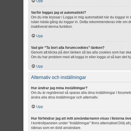
Upp
Varför loggas jag ut automatiskt?
Om du inte kryssar i Logga in mig automatiskt när du loggar in så
rutan nästa gång du loggar in. Detta rekommenderas inte om du b
inaktiverat denna funktion.
Upp
Vad gör “Ta bort alla forumcookies”-länken?
Genom att klicka på den länken så tas alla cookies som har skap
Om du har problem med att logga in eller logga ut så kan det hjä
Upp
Alternativ och inställningar
Hur ändrar jag mina inställningar?
Om du är registrerad så sparas alla dina inställningar i forumets
ändra alla dina inställningar och alternativ.
Upp
Hur förhindrar jag att mitt användarnamn visas i listorna öve
I kontrollpanelen under “Inställningar” finns alternativet Dölj a
räknas som en dold användare.