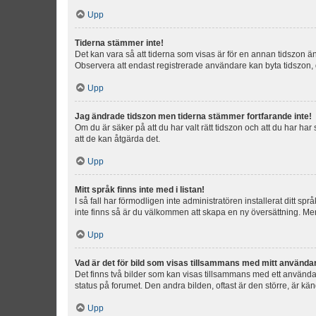
Upp
Tiderna stämmer inte!
Det kan vara så att tiderna som visas är för en annan tidszon än d
Observera att endast registrerade användare kan byta tidszon, de
Upp
Jag ändrade tidszon men tiderna stämmer fortfarande inte!
Om du är säker på att du har valt rätt tidszon och att du har har
att de kan åtgärda det.
Upp
Mitt språk finns inte med i listan!
I så fall har förmodligen inte administratören installerat ditt sp
inte finns så är du välkommen att skapa en ny översättning. M
Upp
Vad är det för bild som visas tillsammans med mitt använd
Det finns två bilder som kan visas tillsammans med ett användarna
status på forumet. Den andra bilden, oftast är den större, är kä
Upp