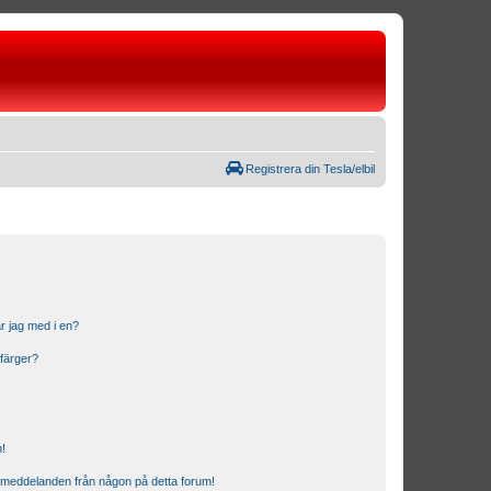
Registrera din Tesla/elbil
r jag med i en?
 färger?
n!
ostmeddelanden från någon på detta forum!