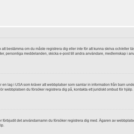
en att bestämma om du måste registrera dig eller inte för att kunna skriva och/eller lä
bilder, personliga meddelanden, skicka e-post till andra användare, medlemskap i a
 en lag i USA som kräver att webbplatser som samlar in information från barn under 1
 rör webbplatsen du försöker registrera dig på, kontakta ett juridiskt ombud för hjäl
ler förbjudit det användarnamn du försöker registrera dig med. Ägaren av webbplatsen
lp.