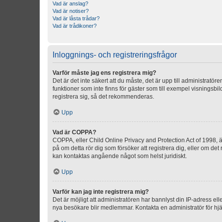
Vad är anslag?
Vad är notiser?
Vad är låsta trådar?
Vad är trådikoner?
Inloggnings- och registreringsfrågor
Varför måste jag ens registrera mig?
Det är det inte säkert att du måste, det är upp till administratör
funktioner som inte finns för gäster som till exempel visnings
registrera sig, så det rekommenderas.
Upp
Vad är COPPA?
COPPA, eller Child Online Privacy and Protection Act of 1998, är
på om detta rör dig som försöker att registrera dig, eller om det
kan kontaktas angående något som helst juridiskt.
Upp
Varför kan jag inte registrera mig?
Det är möjligt att administratören har bannlyst din IP-adress el
nya besökare blir medlemmar. Kontakta en administratör för hjä