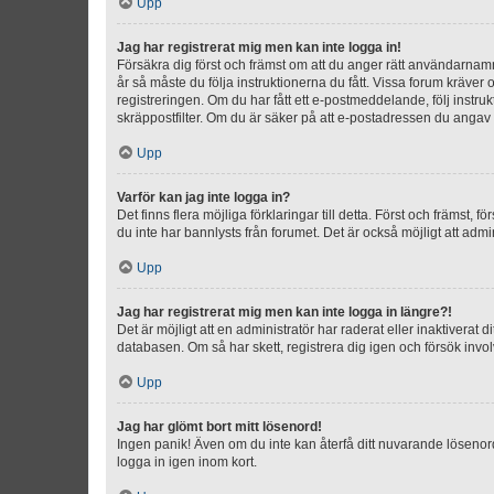
Upp
Jag har registrerat mig men kan inte logga in!
Försäkra dig först och främst om att du anger rätt användarna
år så måste du följa instruktionerna du fått. Vissa forum kräver
registreringen. Om du har fått ett e-postmeddelande, följ instr
skräppostfilter. Om du är säker på att e-postadressen du angav v
Upp
Varför kan jag inte logga in?
Det finns flera möjliga förklaringar till detta. Först och främst
du inte har bannlysts från forumet. Det är också möjligt att admi
Upp
Jag har registrerat mig men kan inte logga in längre?!
Det är möjligt att en administratör har raderat eller inaktiver
databasen. Om så har skett, registrera dig igen och försök invo
Upp
Jag har glömt bort mitt lösenord!
Ingen panik! Även om du inte kan återfå ditt nuvarande lösenord
logga in igen inom kort.