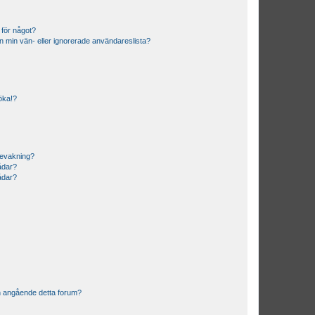
 för något?
från min vän- eller ignorerade användareslista?
söka!?
bevakning?
rådar?
rådar?
n angående detta forum?