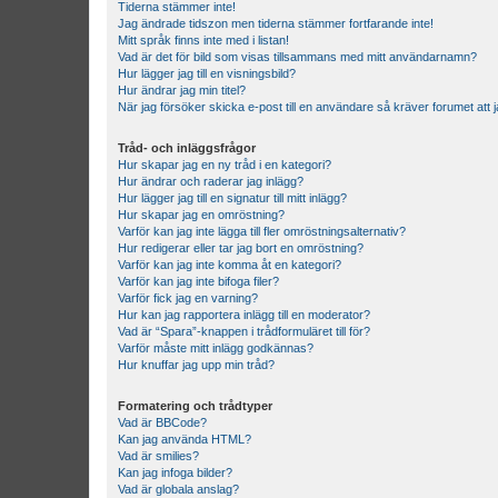
Tiderna stämmer inte!
Jag ändrade tidszon men tiderna stämmer fortfarande inte!
Mitt språk finns inte med i listan!
Vad är det för bild som visas tillsammans med mitt användarnamn?
Hur lägger jag till en visningsbild?
Hur ändrar jag min titel?
När jag försöker skicka e-post till en användare så kräver forumet att j
Tråd- och inläggsfrågor
Hur skapar jag en ny tråd i en kategori?
Hur ändrar och raderar jag inlägg?
Hur lägger jag till en signatur till mitt inlägg?
Hur skapar jag en omröstning?
Varför kan jag inte lägga till fler omröstningsalternativ?
Hur redigerar eller tar jag bort en omröstning?
Varför kan jag inte komma åt en kategori?
Varför kan jag inte bifoga filer?
Varför fick jag en varning?
Hur kan jag rapportera inlägg till en moderator?
Vad är “Spara”-knappen i trådformuläret till för?
Varför måste mitt inlägg godkännas?
Hur knuffar jag upp min tråd?
Formatering och trådtyper
Vad är BBCode?
Kan jag använda HTML?
Vad är smilies?
Kan jag infoga bilder?
Vad är globala anslag?