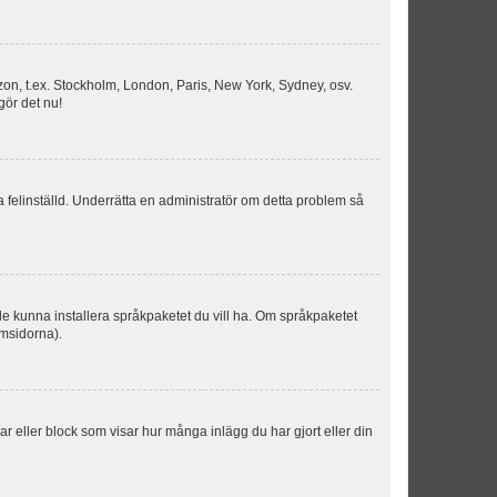
idszon, t.ex. Stockholm, London, Paris, New York, Sydney, osv.
gör det nu!
ka felinställd. Underrätta en administratör om detta problem så
kulle kunna installera språkpaketet du vill ha. Om språkpaketet
umsidorna).
kar eller block som visar hur många inlägg du har gjort eller din