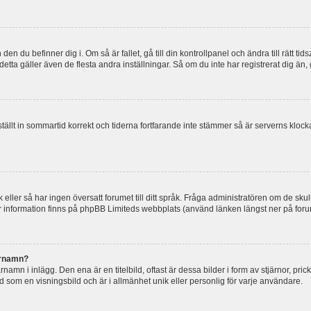
en du befinner dig i. Om så är fallet, gå till din kontrollpanel och ändra till rätt t
tta gäller även de flesta andra inställningar. Så om du inte har registrerat dig än, 
 ställt in sommartid korrekt och tiderna fortfarande inte stämmer så är serverns kloc
råk eller så har ingen översatt forumet till ditt språk. Fråga administratören om de s
er information finns på phpBB Limiteds webbplats (använd länken längst ner på for
arnamn?
mn i inlägg. Den ena är en titelbild, oftast är dessa bilder i form av stjärnor, pric
nd som en visningsbild och är i allmänhet unik eller personlig för varje användare.