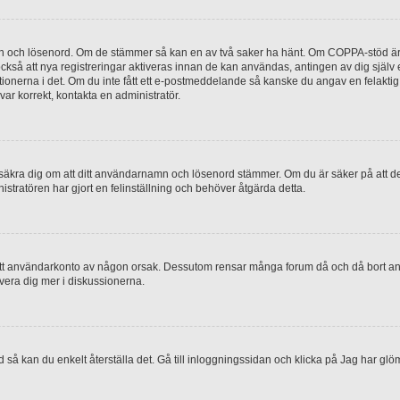
mn och lösenord. Om de stämmer så kan en av två saker ha hänt. Om COPPA-stöd är 
 också att nya registreringar aktiveras innan de kan användas, antingen av dig själv
uktionerna i det. Om du inte fått ett e-postmeddelande så kanske du angav en felakti
ar korrekt, kontakta en administratör.
, försäkra dig om att ditt användarnamn och lösenord stämmer. Om du är säker på att d
nistratören har gjort en felinställning och behöver åtgärda detta.
at ditt användarkonto av någon orsak. Dessutom rensar många forum då och då bort a
lvera dig mer i diskussionerna.
 så kan du enkelt återställa det. Gå till inloggningssidan och klicka på Jag har glö