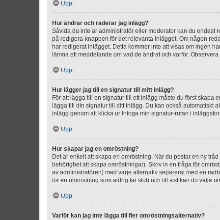
Upp
Hur ändrar och raderar jag inlägg?
Såvida du inte är administratör eller moderator kan du endast re
på redigera-knappen för det relevanta inlägget. Om någon redan 
har redigerat inlägget. Detta kommer inte att visas om ingen har
lämna ett meddelande om vad de ändrat och varför. Observera at
Upp
Hur lägger jag till en signatur till mitt inlägg?
För att lägga till en signatur till ett inlägg måste du först skapa
lägga till din signatur till ditt inlägg. Du kan också automatiskt 
inlägg genom att klicka ur Infoga min signatur-rutan i inläggsfor
Upp
Hur skapar jag en omröstning?
Det är enkelt att skapa en omröstning. När du postar en ny tråd 
behörighet att skapa omröstningar). Skriv in en fråga för omrös
av administratören) med varje alternativ separerat med en radb
för en omröstning som aldrig tar slut) och till sist kan du välja 
Upp
Varför kan jag inte lägga till fler omröstningsalternativ?