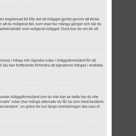
n begränsad tid från det att inlägget gjorts) genom att klicka
ter att du redigerat det, som visar hur många gånger och när du
r administratör som redigerat inlägget. Dock kan de om de vill
kryssa i Infoga min signatur-rutan i inläggsformuläret för att
ofil (du kan fortfarande förhindra att signaturen infogas i enskilda
n under inläggsformuläret (om du inte kan se detta har du inte
ternativ”-rutan (hur många alternativ du får ha som mest bestäms
r användare”, en gräns för hur länge omröstningen ska vara (0