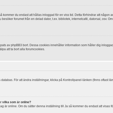
 kommer du endast att hållas inloggad för en viss tid. Detta förhindrar att någon ann
esöker forumet från en delad dator, t.ex. bibliotek, internetcafé, datorsal, osv. O
ats av phpBB3 bort. Dessa cookies innehåller information som håller dig inloggad på
lpa att ta bort alla forumcookies.
 databas. För att ändra inställningar, klicka på Kontrollpanel-länken (finns oftast lä
r vilka som är online?
tt jag är online. Om du sätter denna inställning till Ja så kommer du endast att visas 