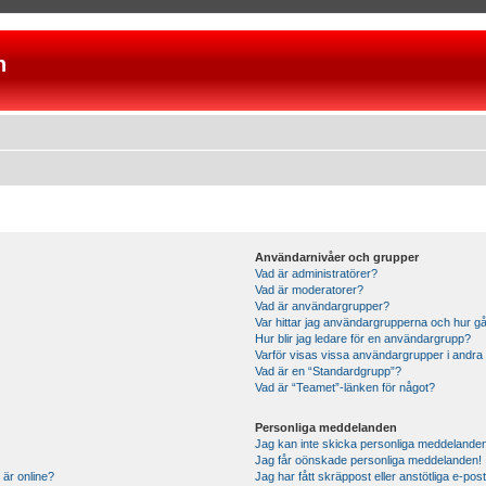
n
Användarnivåer och grupper
Vad är administratörer?
Vad är moderatorer?
Vad är användargrupper?
Var hittar jag användargrupperna och hur gå
Hur blir jag ledare för en användargrupp?
Varför visas vissa användargrupper i andra
Vad är en “Standardgrupp”?
Vad är “Teamet”-länken för något?
Personliga meddelanden
Jag kan inte skicka personliga meddelande
Jag får oönskade personliga meddelanden!
 är online?
Jag har fått skräppost eller anstötliga e-p