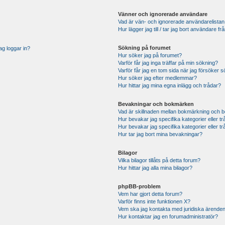
Vänner och ignorerade användare
Vad är vän- och ignorerade användarelistan
Hur lägger jag till / tar jag bort användare 
Sökning på forumet
ag loggar in?
Hur söker jag på forumet?
Varför får jag inga träffar på min sökning?
Varför får jag en tom sida när jag försöker 
Hur söker jag efter medlemmar?
Hur hittar jag mina egna inlägg och trådar?
Bevakningar och bokmärken
Vad är skillnaden mellan bokmärkning och 
Hur bevakar jag specifika kategorier eller t
Hur bevakar jag specifika kategorier eller t
Hur tar jag bort mina bevakningar?
Bilagor
Vilka bilagor tillåts på detta forum?
Hur hittar jag alla mina bilagor?
phpBB-problem
Vem har gjort detta forum?
Varför finns inte funktionen X?
Vem ska jag kontakta med juridiska ärende
Hur kontaktar jag en forumadministratör?