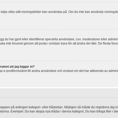
 och välja vilka sätt visningsbilder kan användas på. Om du inte kan använda visning
g du har gjort eller identifierar speciella användare, t.ex. moderatorer eller admin
uka inte forumet genom att posta i onödan bara för att ändra din titel. De flesta foru
rumet att jag loggar in?
a e-postformuläret till andra användare och endast om det har aktiverats av admini
knappen på antingen kategori- eller trådsidan. Möjligen så måste du registrera dig i
idorna. Exempel: Du kan skapa nya trådar i denna kategori, Du kan bifoga filer i de