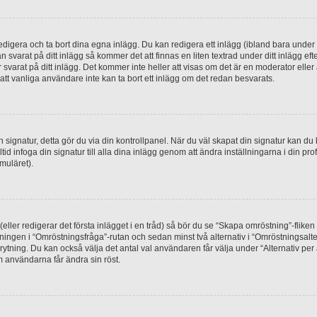
digera och ta bort dina egna inlägg. Du kan redigera ett inlägg (ibland bara under e
svarat på ditt inlägg så kommer det att finnas en liten textrad under ditt inlägg ef
 svarat på ditt inlägg. Det kommer inte heller att visas om det är en moderator elle
t vanliga användare inte kan ta bort ett inlägg om det redan besvarats.
 en signatur, detta gör du via din kontrollpanel. När du väl skapat din signatur kan du 
alltid infoga din signatur till alla dina inlägg genom att ändra inställningarna i din pr
muläret).
(eller redigerar det första inlägget i en tråd) så bör du se “Skapa omröstning”-flike
tningen i “Omröstningsfråga”-rutan och sedan minst två alternativ i “Omröstningsal
rytning. Du kan också välja det antal val användaren får välja under “Alternativ pe
om användarna får ändra sin röst.