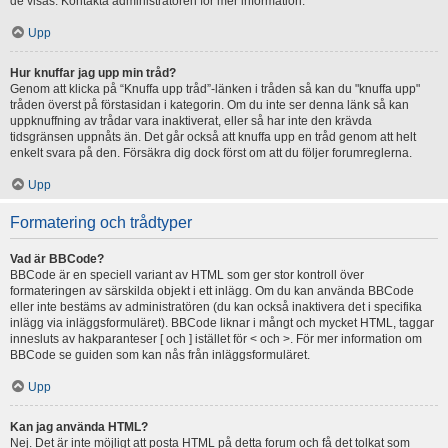
de visas. Kontakta administratören för mer information.
Upp
Hur knuffar jag upp min tråd?
Genom att klicka på “Knuffa upp tråd”-länken i tråden så kan du "knuffa upp"
tråden överst på förstasidan i kategorin. Om du inte ser denna länk så kan
uppknuffning av trådar vara inaktiverat, eller så har inte den krävda
tidsgränsen uppnåts än. Det går också att knuffa upp en tråd genom att helt
enkelt svara på den. Försäkra dig dock först om att du följer forumreglerna.
Upp
Formatering och trådtyper
Vad är BBCode?
BBCode är en speciell variant av HTML som ger stor kontroll över
formateringen av särskilda objekt i ett inlägg. Om du kan använda BBCode
eller inte bestäms av administratören (du kan också inaktivera det i specifika
inlägg via inläggsformuläret). BBCode liknar i mångt och mycket HTML, taggar
innesluts av hakparanteser [ och ] istället för < och >. För mer information om
BBCode se guiden som kan nås från inläggsformuläret.
Upp
Kan jag använda HTML?
Nej. Det är inte möjligt att posta HTML på detta forum och få det tolkat som