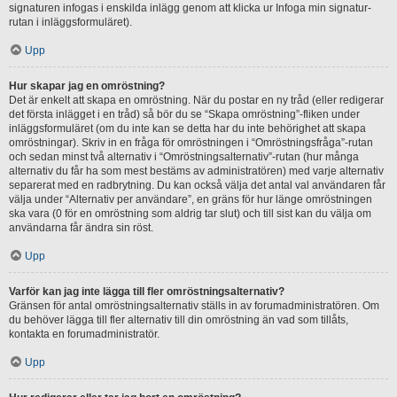
signaturen infogas i enskilda inlägg genom att klicka ur Infoga min signatur-
rutan i inläggsformuläret).
Upp
Hur skapar jag en omröstning?
Det är enkelt att skapa en omröstning. När du postar en ny tråd (eller redigerar
det första inlägget i en tråd) så bör du se “Skapa omröstning”-fliken under
inläggsformuläret (om du inte kan se detta har du inte behörighet att skapa
omröstningar). Skriv in en fråga för omröstningen i “Omröstningsfråga”-rutan
och sedan minst två alternativ i “Omröstningsalternativ”-rutan (hur många
alternativ du får ha som mest bestäms av administratören) med varje alternativ
separerat med en radbrytning. Du kan också välja det antal val användaren får
välja under “Alternativ per användare”, en gräns för hur länge omröstningen
ska vara (0 för en omröstning som aldrig tar slut) och till sist kan du välja om
användarna får ändra sin röst.
Upp
Varför kan jag inte lägga till fler omröstningsalternativ?
Gränsen för antal omröstningsalternativ ställs in av forumadministratören. Om
du behöver lägga till fler alternativ till din omröstning än vad som tillåts,
kontakta en forumadministratör.
Upp