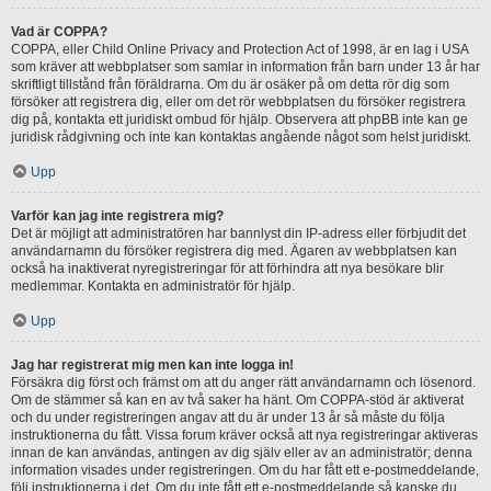
Vad är COPPA?
COPPA, eller Child Online Privacy and Protection Act of 1998, är en lag i USA
som kräver att webbplatser som samlar in information från barn under 13 år har
skriftligt tillstånd från föräldrarna. Om du är osäker på om detta rör dig som
försöker att registrera dig, eller om det rör webbplatsen du försöker registrera
dig på, kontakta ett juridiskt ombud för hjälp. Observera att phpBB inte kan ge
juridisk rådgivning och inte kan kontaktas angående något som helst juridiskt.
Upp
Varför kan jag inte registrera mig?
Det är möjligt att administratören har bannlyst din IP-adress eller förbjudit det
användarnamn du försöker registrera dig med. Ägaren av webbplatsen kan
också ha inaktiverat nyregistreringar för att förhindra att nya besökare blir
medlemmar. Kontakta en administratör för hjälp.
Upp
Jag har registrerat mig men kan inte logga in!
Försäkra dig först och främst om att du anger rätt användarnamn och lösenord.
Om de stämmer så kan en av två saker ha hänt. Om COPPA-stöd är aktiverat
och du under registreringen angav att du är under 13 år så måste du följa
instruktionerna du fått. Vissa forum kräver också att nya registreringar aktiveras
innan de kan användas, antingen av dig själv eller av an administratör; denna
information visades under registreringen. Om du har fått ett e-postmeddelande,
följ instruktionerna i det. Om du inte fått ett e-postmeddelande så kanske du