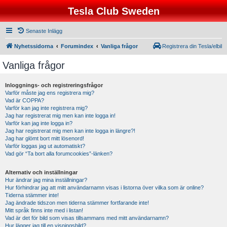
Tesla Club Sweden
Senaste Inlägg
Nyhetssidorna
Forumindex
Vanliga frågor
Registrera din Tesla/elbil
Vanliga frågor
Inloggnings- och registreringsfrågor
Varför måste jag ens registrera mig?
Vad är COPPA?
Varför kan jag inte registrera mig?
Jag har registrerat mig men kan inte logga in!
Varför kan jag inte logga in?
Jag har registrerat mig men kan inte logga in längre?!
Jag har glömt bort mitt lösenord!
Varför loggas jag ut automatiskt?
Vad gör “Ta bort alla forumcookies”-länken?
Alternativ och inställningar
Hur ändrar jag mina inställningar?
Hur förhindrar jag att mitt användarnamn visas i listorna över vilka som är online?
Tiderna stämmer inte!
Jag ändrade tidszon men tiderna stämmer fortfarande inte!
Mitt språk finns inte med i listan!
Vad är det för bild som visas tillsammans med mitt användarnamn?
Hur lägger jag till en visningsbild?