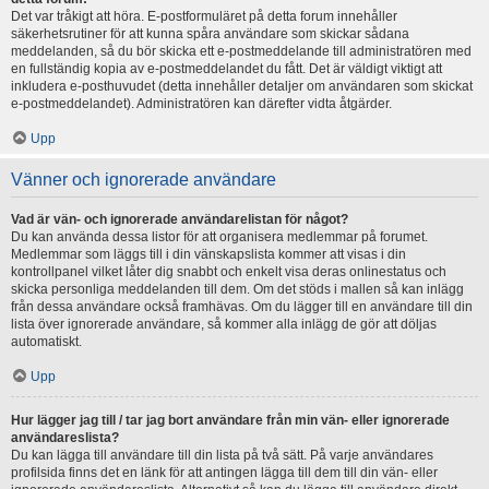
Det var tråkigt att höra. E-postformuläret på detta forum innehåller
säkerhetsrutiner för att kunna spåra användare som skickar sådana
meddelanden, så du bör skicka ett e-postmeddelande till administratören med
en fullständig kopia av e-postmeddelandet du fått. Det är väldigt viktigt att
inkludera e-posthuvudet (detta innehåller detaljer om användaren som skickat
e-postmeddelandet). Administratören kan därefter vidta åtgärder.
Upp
Vänner och ignorerade användare
Vad är vän- och ignorerade användarelistan för något?
Du kan använda dessa listor för att organisera medlemmar på forumet.
Medlemmar som läggs till i din vänskapslista kommer att visas i din
kontrollpanel vilket låter dig snabbt och enkelt visa deras onlinestatus och
skicka personliga meddelanden till dem. Om det stöds i mallen så kan inlägg
från dessa användare också framhävas. Om du lägger till en användare till din
lista över ignorerade användare, så kommer alla inlägg de gör att döljas
automatiskt.
Upp
Hur lägger jag till / tar jag bort användare från min vän- eller ignorerade
användareslista?
Du kan lägga till användare till din lista på två sätt. På varje användares
profilsida finns det en länk för att antingen lägga till dem till din vän- eller