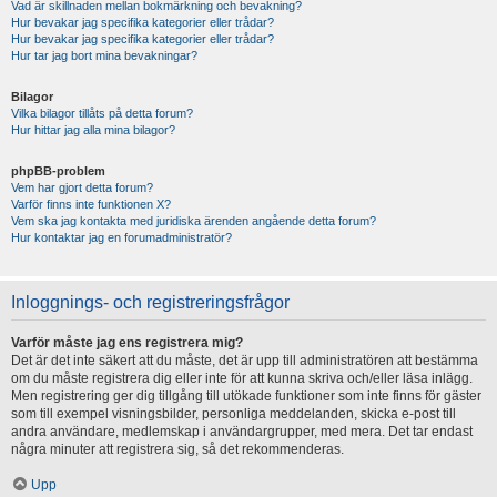
Vad är skillnaden mellan bokmärkning och bevakning?
Hur bevakar jag specifika kategorier eller trådar?
Hur bevakar jag specifika kategorier eller trådar?
Hur tar jag bort mina bevakningar?
Bilagor
Vilka bilagor tillåts på detta forum?
Hur hittar jag alla mina bilagor?
phpBB-problem
Vem har gjort detta forum?
Varför finns inte funktionen X?
Vem ska jag kontakta med juridiska ärenden angående detta forum?
Hur kontaktar jag en forumadministratör?
Inloggnings- och registreringsfrågor
Varför måste jag ens registrera mig?
Det är det inte säkert att du måste, det är upp till administratören att bestämma
om du måste registrera dig eller inte för att kunna skriva och/eller läsa inlägg.
Men registrering ger dig tillgång till utökade funktioner som inte finns för gäster
som till exempel visningsbilder, personliga meddelanden, skicka e-post till
andra användare, medlemskap i användargrupper, med mera. Det tar endast
några minuter att registrera sig, så det rekommenderas.
Upp