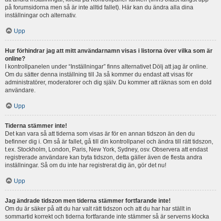
på forumsidorna men så är inte alltid fallet). Här kan du ändra alla dina
inställningar och alternativ.
Upp
Hur förhindrar jag att mitt användarnamn visas i listorna över vilka som är
online?
I kontrollpanelen under “Inställningar” finns alternativet Dölj att jag är online.
Om du sätter denna inställning till Ja så kommer du endast att visas för
administratörer, moderatorer och dig själv. Du kommer att räknas som en dold
användare.
Upp
Tiderna stämmer inte!
Det kan vara så att tiderna som visas är för en annan tidszon än den du
befinner dig i. Om så är fallet, gå till din kontrollpanel och ändra till rätt tidszon,
t.ex. Stockholm, London, Paris, New York, Sydney, osv. Observera att endast
registrerade användare kan byta tidszon, detta gäller även de flesta andra
inställningar. Så om du inte har registrerat dig än, gör det nu!
Upp
Jag ändrade tidszon men tiderna stämmer fortfarande inte!
Om du är säker på att du har valt rätt tidszon och att du har har ställt in
sommartid korrekt och tiderna fortfarande inte stämmer så är serverns klocka