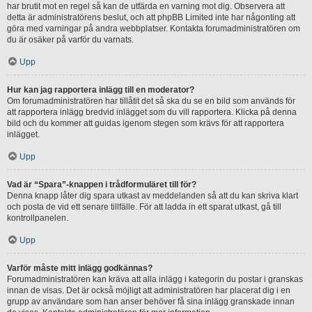
har brutit mot en regel så kan de utfärda en varning mot dig. Observera att
detta är administratörens beslut, och att phpBB Limited inte har någonting att
göra med varningar på andra webbplatser. Kontakta forumadministratören om
du är osäker på varför du varnats.
Upp
Hur kan jag rapportera inlägg till en moderator?
Om forumadministratören har tillåtit det så ska du se en bild som används för
att rapportera inlägg bredvid inlägget som du vill rapportera. Klicka på denna
bild och du kommer att guidas igenom stegen som krävs för att rapportera
inlägget.
Upp
Vad är “Spara”-knappen i trådformuläret till för?
Denna knapp låter dig spara utkast av meddelanden så att du kan skriva klart
och posta de vid ett senare tillfälle. För att ladda in ett sparat utkast, gå till
kontrollpanelen.
Upp
Varför måste mitt inlägg godkännas?
Forumadministratören kan kräva att alla inlägg i kategorin du postar i granskas
innan de visas. Det är också möjligt att administratören har placerat dig i en
grupp av användare som han anser behöver få sina inlägg granskade innan