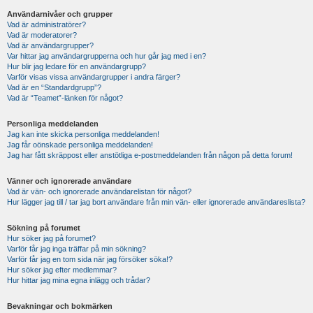
Användarnivåer och grupper
Vad är administratörer?
Vad är moderatorer?
Vad är användargrupper?
Var hittar jag användargrupperna och hur går jag med i en?
Hur blir jag ledare för en användargrupp?
Varför visas vissa användargrupper i andra färger?
Vad är en “Standardgrupp”?
Vad är “Teamet”-länken för något?
Personliga meddelanden
Jag kan inte skicka personliga meddelanden!
Jag får oönskade personliga meddelanden!
Jag har fått skräppost eller anstötliga e-postmeddelanden från någon på detta forum!
Vänner och ignorerade användare
Vad är vän- och ignorerade användarelistan för något?
Hur lägger jag till / tar jag bort användare från min vän- eller ignorerade användareslista?
Sökning på forumet
Hur söker jag på forumet?
Varför får jag inga träffar på min sökning?
Varför får jag en tom sida när jag försöker söka!?
Hur söker jag efter medlemmar?
Hur hittar jag mina egna inlägg och trådar?
Bevakningar och bokmärken