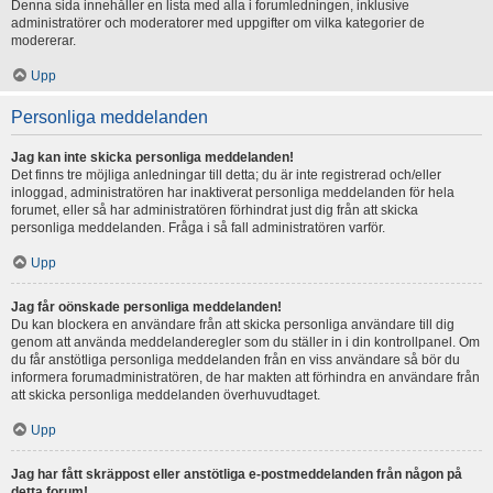
Denna sida innehåller en lista med alla i forumledningen, inklusive
administratörer och moderatorer med uppgifter om vilka kategorier de
modererar.
Upp
Personliga meddelanden
Jag kan inte skicka personliga meddelanden!
Det finns tre möjliga anledningar till detta; du är inte registrerad och/eller
inloggad, administratören har inaktiverat personliga meddelanden för hela
forumet, eller så har administratören förhindrat just dig från att skicka
personliga meddelanden. Fråga i så fall administratören varför.
Upp
Jag får oönskade personliga meddelanden!
Du kan blockera en användare från att skicka personliga användare till dig
genom att använda meddelanderegler som du ställer in i din kontrollpanel. Om
du får anstötliga personliga meddelanden från en viss användare så bör du
informera forumadministratören, de har makten att förhindra en användare från
att skicka personliga meddelanden överhuvudtaget.
Upp
Jag har fått skräppost eller anstötliga e-postmeddelanden från någon på
detta forum!