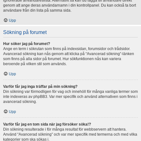
ignorerade användareslista. Alternativt så kan du lägga till användare direkt
genom att ange deras användarnamn i din kontrollpanel. Du kan också ta bort
användare från din lista på samma sida.
Upp
Sökning på forumet
Hur söker jag på forumet?
Ange en term i sökrutan som finns på indexsidan, forumsidor och trådsidor.
Avancerad sökning kan nås genom att klicka på “Avancerad sökning”-länken
som finns på alla sidor på forumet. Hur sökfunktionen nås kan variera
beroende på vilken stil som används.
Upp
Varför får jag inga träffar på min sökning?
Din sökning var förmodligen för vag och innehöll för många vanliga termer som
inte indexeras av phpBB3. Var mer specifik och använd alternativen som finns i
avancerad sökning.
Upp
Varför får jag en tom sida när jag försöker söka!?
Din sökning resulterade i för många resultat för webbservern att hantera.
Använd “Avancerad sökning” och var mer specifik med termerna och med vilka
kategorier som ska sökas i.