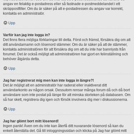
angav en felaktig e-postadress eller så fastnade e-postmeddelandet i ett
skräppostfilter. Om du är säker på att e-postadressen du angav var korrekt,
kontakta en administratör.
Upp
Varför kan jag inte logga in?
Det finns flera möjliga förklaringar till detta. Först och främst, försäkra dig om att
ditt användarnamn och lösenord stämmer. Om du är säker på att de stämmer,
kontakta administratören för att försäkra dig om att du inte har bannlysts från
forumet. Det är också möjligt att administratören har gjort en felinställning och
behöver åtgärda detta.
Upp
Jag har registrerat mig men kan inte logga in längre?!
Det är möjligt att en administratör har raderat eller inaktiverat ditt
användarkonto av någon orsak. Dessutom rensar många forum då och då bort
användare som inte postat på länge för att minska storleken på databasen. Om
så har skett, registrera dig igen och försök involvera dig mer i diskussionerna.
Upp
Jag har glömt bort mitt lösenord!
Ingen panik! Även om du inte kan återfå ditt nuvarande lösenord så kan du
enkelt återställa det. Gå till inloggningssidan och klicka på Jag har glömt mitt