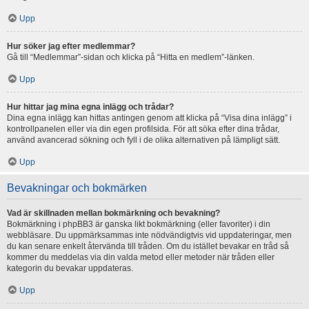
Upp
Hur söker jag efter medlemmar?
Gå till “Medlemmar”-sidan och klicka på “Hitta en medlem”-länken.
Upp
Hur hittar jag mina egna inlägg och trådar?
Dina egna inlägg kan hittas antingen genom att klicka på “Visa dina inlägg” i
kontrollpanelen eller via din egen profilsida. För att söka efter dina trådar,
använd avancerad sökning och fyll i de olika alternativen på lämpligt sätt.
Upp
Bevakningar och bokmärken
Vad är skillnaden mellan bokmärkning och bevakning?
Bokmärkning i phpBB3 är ganska likt bokmärkning (eller favoriter) i din
webbläsare. Du uppmärksammas inte nödvändigtvis vid uppdateringar, men
du kan senare enkelt återvända till tråden. Om du istället bevakar en tråd så
kommer du meddelas via din valda metod eller metoder när tråden eller
kategorin du bevakar uppdateras.
Upp