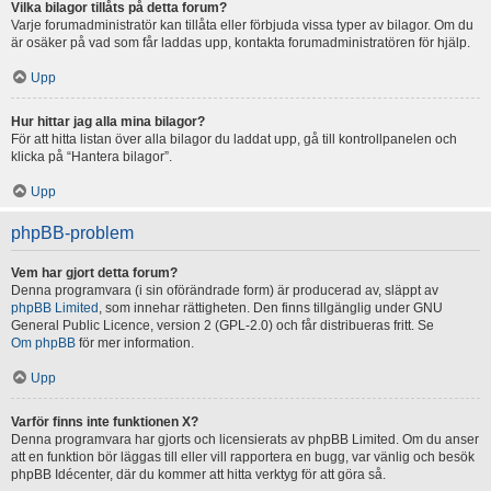
Vilka bilagor tillåts på detta forum?
Varje forumadministratör kan tillåta eller förbjuda vissa typer av bilagor. Om du
är osäker på vad som får laddas upp, kontakta forumadministratören för hjälp.
Upp
Hur hittar jag alla mina bilagor?
För att hitta listan över alla bilagor du laddat upp, gå till kontrollpanelen och
klicka på “Hantera bilagor”.
Upp
phpBB-problem
Vem har gjort detta forum?
Denna programvara (i sin oförändrade form) är producerad av, släppt av
phpBB Limited
, som innehar rättigheten. Den finns tillgänglig under GNU
General Public Licence, version 2 (GPL-2.0) och får distribueras fritt. Se
Om phpBB
för mer information.
Upp
Varför finns inte funktionen X?
Denna programvara har gjorts och licensierats av phpBB Limited. Om du anser
att en funktion bör läggas till eller vill rapportera en bugg, var vänlig och besök
phpBB Idécenter, där du kommer att hitta verktyg för att göra så.