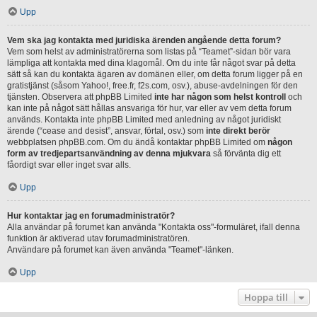
Upp
Vem ska jag kontakta med juridiska ärenden angående detta forum?
Vem som helst av administratörerna som listas på “Teamet”-sidan bör vara
lämpliga att kontakta med dina klagomål. Om du inte får något svar på detta
sätt så kan du kontakta ägaren av domänen eller, om detta forum ligger på en
gratistjänst (såsom Yahoo!, free.fr, f2s.com, osv.), abuse-avdelningen för den
tjänsten. Observera att phpBB Limited
inte har någon som helst kontroll
och
kan inte på något sätt hållas ansvariga för hur, var eller av vem detta forum
används. Kontakta inte phpBB Limited med anledning av något juridiskt
ärende (“cease and desist”, ansvar, förtal, osv.) som
inte direkt berör
webbplatsen phpBB.com. Om du ändå kontaktar phpBB Limited om
någon
form av tredjepartsanvändning av denna mjukvara
så förvänta dig ett
fåordigt svar eller inget svar alls.
Upp
Hur kontaktar jag en forumadministratör?
Alla användar på forumet kan använda "Kontakta oss"-formuläret, ifall denna
funktion är aktiverad utav forumadministratören.
Användare på forumet kan även använda "Teamet"-länken.
Upp
Hoppa till