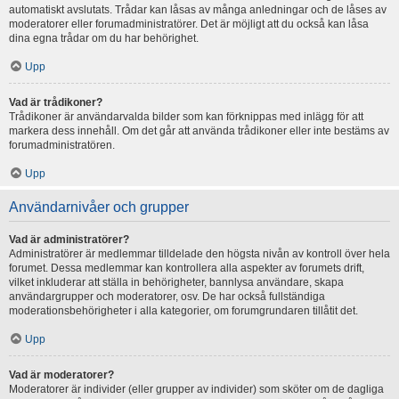
automatiskt avslutats. Trådar kan låsas av många anledningar och de låses av
moderatorer eller forumadministratörer. Det är möjligt att du också kan låsa
dina egna trådar om du har behörighet.
Upp
Vad är trådikoner?
Trådikoner är användarvalda bilder som kan förknippas med inlägg för att
markera dess innehåll. Om det går att använda trådikoner eller inte bestäms av
forumadministratören.
Upp
Användarnivåer och grupper
Vad är administratörer?
Administratörer är medlemmar tilldelade den högsta nivån av kontroll över hela
forumet. Dessa medlemmar kan kontrollera alla aspekter av forumets drift,
vilket inkluderar att ställa in behörigheter, bannlysa användare, skapa
användargrupper och moderatorer, osv. De har också fullständiga
moderationsbehörigheter i alla kategorier, om forumgrundaren tillåtit det.
Upp
Vad är moderatorer?
Moderatorer är individer (eller grupper av individer) som sköter om de dagliga