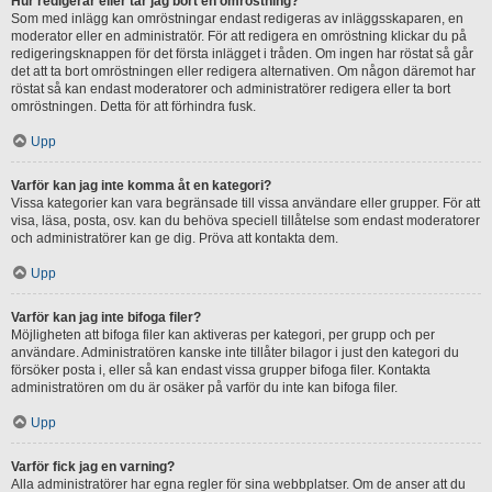
Hur redigerar eller tar jag bort en omröstning?
Som med inlägg kan omröstningar endast redigeras av inläggsskaparen, en
moderator eller en administratör. För att redigera en omröstning klickar du på
redigeringsknappen för det första inlägget i tråden. Om ingen har röstat så går
det att ta bort omröstningen eller redigera alternativen. Om någon däremot har
röstat så kan endast moderatorer och administratörer redigera eller ta bort
omröstningen. Detta för att förhindra fusk.
Upp
Varför kan jag inte komma åt en kategori?
Vissa kategorier kan vara begränsade till vissa användare eller grupper. För att
visa, läsa, posta, osv. kan du behöva speciell tillåtelse som endast moderatorer
och administratörer kan ge dig. Pröva att kontakta dem.
Upp
Varför kan jag inte bifoga filer?
Möjligheten att bifoga filer kan aktiveras per kategori, per grupp och per
användare. Administratören kanske inte tillåter bilagor i just den kategori du
försöker posta i, eller så kan endast vissa grupper bifoga filer. Kontakta
administratören om du är osäker på varför du inte kan bifoga filer.
Upp
Varför fick jag en varning?
Alla administratörer har egna regler för sina webbplatser. Om de anser att du