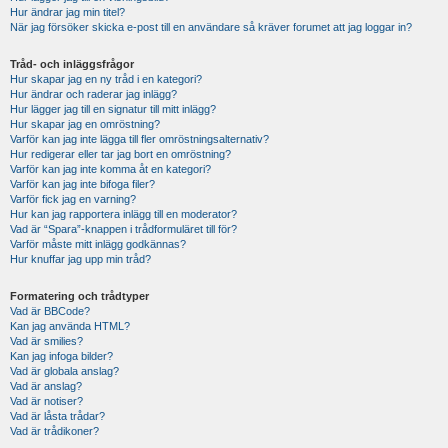
Hur ändrar jag min titel?
När jag försöker skicka e-post till en användare så kräver forumet att jag loggar in?
Tråd- och inläggsfrågor
Hur skapar jag en ny tråd i en kategori?
Hur ändrar och raderar jag inlägg?
Hur lägger jag till en signatur till mitt inlägg?
Hur skapar jag en omröstning?
Varför kan jag inte lägga till fler omröstningsalternativ?
Hur redigerar eller tar jag bort en omröstning?
Varför kan jag inte komma åt en kategori?
Varför kan jag inte bifoga filer?
Varför fick jag en varning?
Hur kan jag rapportera inlägg till en moderator?
Vad är “Spara”-knappen i trådformuläret till för?
Varför måste mitt inlägg godkännas?
Hur knuffar jag upp min tråd?
Formatering och trådtyper
Vad är BBCode?
Kan jag använda HTML?
Vad är smilies?
Kan jag infoga bilder?
Vad är globala anslag?
Vad är anslag?
Vad är notiser?
Vad är låsta trådar?
Vad är trådikoner?