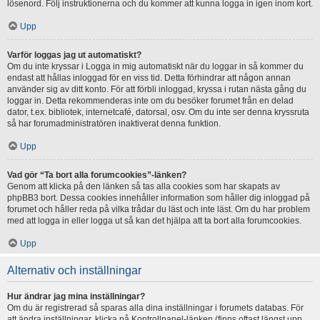
lösenord. Följ instruktionerna och du kommer att kunna logga in igen inom kort.
Upp
Varför loggas jag ut automatiskt?
Om du inte kryssar i Logga in mig automatiskt när du loggar in så kommer du
endast att hållas inloggad för en viss tid. Detta förhindrar att någon annan
använder sig av ditt konto. För att förbli inloggad, kryssa i rutan nästa gång du
loggar in. Detta rekommenderas inte om du besöker forumet från en delad
dator, t.ex. bibliotek, internetcafé, datorsal, osv. Om du inte ser denna kryssruta
så har forumadministratören inaktiverat denna funktion.
Upp
Vad gör “Ta bort alla forumcookies”-länken?
Genom att klicka på den länken så tas alla cookies som har skapats av
phpBB3 bort. Dessa cookies innehåller information som håller dig inloggad på
forumet och håller reda på vilka trådar du läst och inte läst. Om du har problem
med att logga in eller logga ut så kan det hjälpa att ta bort alla forumcookies.
Upp
Alternativ och inställningar
Hur ändrar jag mina inställningar?
Om du är registrerad så sparas alla dina inställningar i forumets databas. För
att ändra inställningar, klicka på Kontrollpanel-länken (finns oftast längst upp