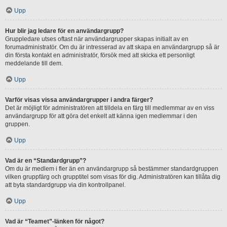
Upp
Hur blir jag ledare för en användargrupp?
Gruppledare utses oftast när användargrupper skapas initialt av en
forumadministratör. Om du är intresserad av att skapa en användargrupp så är
din första kontakt en administratör, försök med att skicka ett personligt
meddelande till dem.
Upp
Varför visas vissa användargrupper i andra färger?
Det är möjligt för administratören att tilldela en färg till medlemmar av en viss
användargrupp för att göra det enkelt att känna igen medlemmar i den
gruppen.
Upp
Vad är en “Standardgrupp”?
Om du är medlem i fler än en användargrupp så bestämmer standardgruppen
vilken gruppfärg och grupptitel som visas för dig. Administratören kan tillåta dig
att byta standardgrupp via din kontrollpanel.
Upp
Vad är “Teamet”-länken för något?