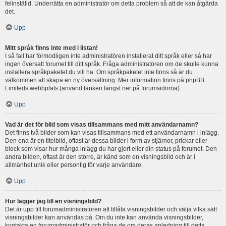
felinställd. Underrätta en administratör om detta problem så att de kan åtgärda
det.
Upp
Mitt språk finns inte med i listan!
I så fall har förmodligen inte administratören installerat ditt språk eller så har
ingen översatt forumet till ditt språk. Fråga administratören om de skulle kunna
installera språkpaketet du vill ha. Om språkpaketet inte finns så är du
välkommen att skapa en ny översättning. Mer information finns på phpBB
Limiteds webbplats (använd länken längst ner på forumsidorna).
Upp
Vad är det för bild som visas tillsammans med mitt användarnamn?
Det finns två bilder som kan visas tillsammans med ett användarnamn i inlägg.
Den ena är en titelbild, oftast är dessa bilder i form av stjärnor, prickar eller
block som visar hur många inlägg du har gjort eller din status på forumet. Den
andra bilden, oftast är den större, är känd som en visningsbild och är i
allmänhet unik eller personlig för varje användare.
Upp
Hur lägger jag till en visningsbild?
Det är upp till forumadministratören att tillåta visningsbilder och välja vilka sätt
visningsbilder kan användas på. Om du inte kan använda visningsbilder,
kontakta en forumadministratör och fråga de om deras anledning till detta.