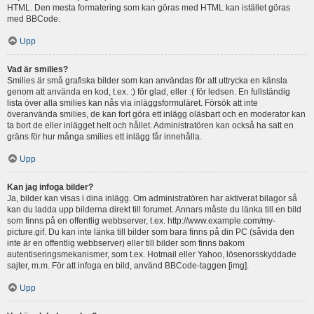
HTML. Den mesta formatering som kan göras med HTML kan istället göras
med BBCode.
Upp
Vad är smilies?
Smilies är små grafiska bilder som kan användas för att uttrycka en känsla
genom att använda en kod, t.ex. :) för glad, eller :( för ledsen. En fullständig
lista över alla smilies kan nås via inläggsformuläret. Försök att inte
överanvända smilies, de kan fort göra ett inlägg oläsbart och en moderator kan
ta bort de eller inlägget helt och hållet. Administratören kan också ha satt en
gräns för hur många smilies ett inlägg får innehålla.
Upp
Kan jag infoga bilder?
Ja, bilder kan visas i dina inlägg. Om administratören har aktiverat bilagor så
kan du ladda upp bilderna direkt till forumet. Annars måste du länka till en bild
som finns på en offentlig webbserver, t.ex. http://www.example.com/my-
picture.gif. Du kan inte länka till bilder som bara finns på din PC (såvida den
inte är en offentlig webbserver) eller till bilder som finns bakom
autentiseringsmekanismer, som t.ex. Hotmail eller Yahoo, lösenorsskyddade
sajter, m.m. För att infoga en bild, använd BBCode-taggen [img].
Upp