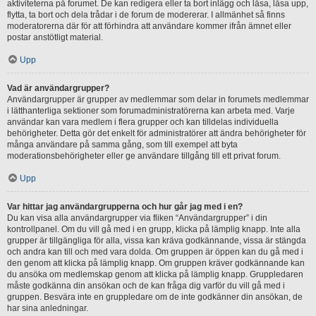
aktiviteterna på forumet. De kan redigera eller ta bort inlägg och låsa, låsa upp,
flytta, ta bort och dela trådar i de forum de modererar. I allmänhet så finns
moderatorerna där för att förhindra att användare kommer ifrån ämnet eller
postar anstötligt material.
Upp
Vad är användargrupper?
Användargrupper är grupper av medlemmar som delar in forumets medlemmar
i lätthanterliga sektioner som forumadministratörerna kan arbeta med. Varje
användar kan vara medlem i flera grupper och kan tilldelas individuella
behörigheter. Detta gör det enkelt för administratörer att ändra behörigheter för
många användare på samma gång, som till exempel att byta
moderationsbehörigheter eller ge användare tillgång till ett privat forum.
Upp
Var hittar jag användargrupperna och hur går jag med i en?
Du kan visa alla användargrupper via fliken “Användargrupper” i din
kontrollpanel. Om du vill gå med i en grupp, klicka på lämplig knapp. Inte alla
grupper är tillgängliga för alla, vissa kan kräva godkännande, vissa är stängda
och andra kan till och med vara dolda. Om gruppen är öppen kan du gå med i
den genom att klicka på lämplig knapp. Om gruppen kräver godkännande kan
du ansöka om medlemskap genom att klicka på lämplig knapp. Gruppledaren
måste godkänna din ansökan och de kan fråga dig varför du vill gå med i
gruppen. Besvära inte en gruppledare om de inte godkänner din ansökan, de
har sina anledningar.