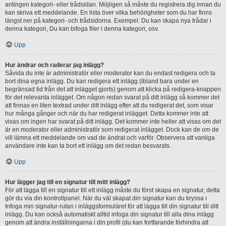
antingen kategori- eller trådsidan. Möjligen så måste du registrera dig innan du
kan skriva ett meddelande. En lista över vilka behörigheter som du har finns
längst ner på kategori- och trådsidorna. Exempel: Du kan skapa nya trådar i
denna kategori, Du kan bifoga filer i denna kategori, osv.
Upp
Hur ändrar och raderar jag inlägg?
Såvida du inte är administratör eller moderator kan du endast redigera och ta
bort dina egna inlägg. Du kan redigera ett inlägg (ibland bara under en
begränsad tid från det att inlägget gjorts) genom att klicka på redigera-knappen
för det relevanta inlägget. Om någon redan svarat på ditt inlägg så kommer det
att finnas en liten textrad under ditt inlägg efter att du redigerat det, som visar
hur många gånger och när du har redigerat inlägget. Detta kommer inte att
visas om ingen har svarat på ditt inlägg. Det kommer inte heller att visas om det
är en moderator eller administratör som redigerat inlägget. Dock kan de om de
vill lämna ett meddelande om vad de ändrat och varför. Observera att vanliga
användare inte kan ta bort ett inlägg om det redan besvarats.
Upp
Hur lägger jag till en signatur till mitt inlägg?
För att lägga till en signatur till ett inlägg måste du först skapa en signatur, detta
gör du via din kontrollpanel. När du väl skapat din signatur kan du kryssa i
Infoga min signatur-rutan i inläggsformuläret för att lägga till din signatur till ditt
inlägg. Du kan också automatiskt alltid infoga din signatur till alla dina inlägg
genom att ändra inställningarna i din profil (du kan fortfarande förhindra att