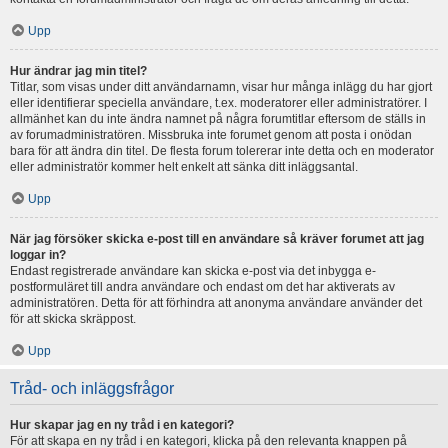
Upp
Hur ändrar jag min titel?
Titlar, som visas under ditt användarnamn, visar hur många inlägg du har gjort
eller identifierar speciella användare, t.ex. moderatorer eller administratörer. I
allmänhet kan du inte ändra namnet på några forumtitlar eftersom de ställs in
av forumadministratören. Missbruka inte forumet genom att posta i onödan
bara för att ändra din titel. De flesta forum tolererar inte detta och en moderator
eller administratör kommer helt enkelt att sänka ditt inläggsantal.
Upp
När jag försöker skicka e-post till en användare så kräver forumet att jag
loggar in?
Endast registrerade användare kan skicka e-post via det inbygga e-
postformuläret till andra användare och endast om det har aktiverats av
administratören. Detta för att förhindra att anonyma användare använder det
för att skicka skräppost.
Upp
Tråd- och inläggsfrågor
Hur skapar jag en ny tråd i en kategori?
För att skapa en ny tråd i en kategori, klicka på den relevanta knappen på