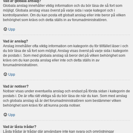
Vad är globala anslag?
Globala anslag innehåller viktig information och du bör läsa de så fort som
möjligt. Globala anslag visas överst på varje sida i varje kategori och i
kontrollpanelen. Om du kan posta ett globalt anslag eller inte beror på vilken
behörighet som krävs och detta ställs in av forumadministratören.
Upp
Vad är anslag?
Anslag innehåller ofta viktig information om kategorin du för tillfället läser i och
du bör läsa de så fort som möjligt. Anslag visas överst på varje sida i kategorin
de postats i. Som med globala anslag så beror det på vilken behörighet som
krävs om du kan posta anslag eller inte och detta ställs in av
forumadministratören.
Upp
Vad är notiser?
Notiser visas under eventuella anslag och endast på första sidan i kategorin de
postats i. De är ofta rätt viktiga så du bör läsa de när du kan. Som med anslag
och globala anslag så är det forumadministratören som bestämmer vilken
behörighet som krävs för att kunna posta notiser.
Upp
Vad är låsta trådar?
Låsta trådar är trådar där användare inte kan svara och omröstningar