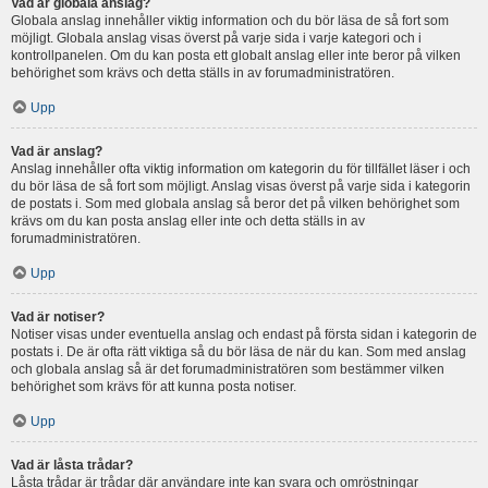
Vad är globala anslag?
Globala anslag innehåller viktig information och du bör läsa de så fort som
möjligt. Globala anslag visas överst på varje sida i varje kategori och i
kontrollpanelen. Om du kan posta ett globalt anslag eller inte beror på vilken
behörighet som krävs och detta ställs in av forumadministratören.
Upp
Vad är anslag?
Anslag innehåller ofta viktig information om kategorin du för tillfället läser i och
du bör läsa de så fort som möjligt. Anslag visas överst på varje sida i kategorin
de postats i. Som med globala anslag så beror det på vilken behörighet som
krävs om du kan posta anslag eller inte och detta ställs in av
forumadministratören.
Upp
Vad är notiser?
Notiser visas under eventuella anslag och endast på första sidan i kategorin de
postats i. De är ofta rätt viktiga så du bör läsa de när du kan. Som med anslag
och globala anslag så är det forumadministratören som bestämmer vilken
behörighet som krävs för att kunna posta notiser.
Upp
Vad är låsta trådar?
Låsta trådar är trådar där användare inte kan svara och omröstningar