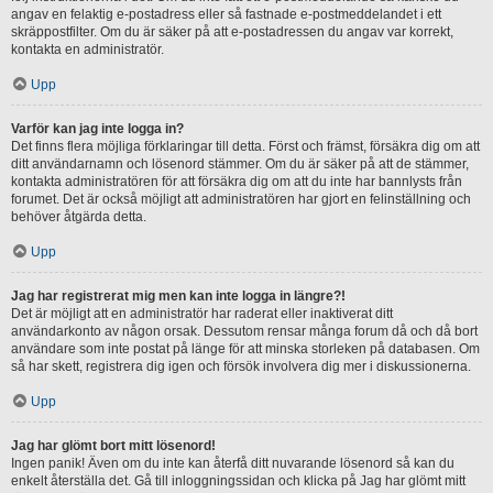
angav en felaktig e-postadress eller så fastnade e-postmeddelandet i ett
skräppostfilter. Om du är säker på att e-postadressen du angav var korrekt,
kontakta en administratör.
Upp
Varför kan jag inte logga in?
Det finns flera möjliga förklaringar till detta. Först och främst, försäkra dig om att
ditt användarnamn och lösenord stämmer. Om du är säker på att de stämmer,
kontakta administratören för att försäkra dig om att du inte har bannlysts från
forumet. Det är också möjligt att administratören har gjort en felinställning och
behöver åtgärda detta.
Upp
Jag har registrerat mig men kan inte logga in längre?!
Det är möjligt att en administratör har raderat eller inaktiverat ditt
användarkonto av någon orsak. Dessutom rensar många forum då och då bort
användare som inte postat på länge för att minska storleken på databasen. Om
så har skett, registrera dig igen och försök involvera dig mer i diskussionerna.
Upp
Jag har glömt bort mitt lösenord!
Ingen panik! Även om du inte kan återfå ditt nuvarande lösenord så kan du
enkelt återställa det. Gå till inloggningssidan och klicka på Jag har glömt mitt