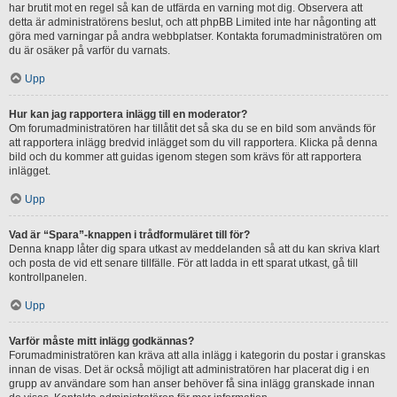
har brutit mot en regel så kan de utfärda en varning mot dig. Observera att
detta är administratörens beslut, och att phpBB Limited inte har någonting att
göra med varningar på andra webbplatser. Kontakta forumadministratören om
du är osäker på varför du varnats.
Upp
Hur kan jag rapportera inlägg till en moderator?
Om forumadministratören har tillåtit det så ska du se en bild som används för
att rapportera inlägg bredvid inlägget som du vill rapportera. Klicka på denna
bild och du kommer att guidas igenom stegen som krävs för att rapportera
inlägget.
Upp
Vad är “Spara”-knappen i trådformuläret till för?
Denna knapp låter dig spara utkast av meddelanden så att du kan skriva klart
och posta de vid ett senare tillfälle. För att ladda in ett sparat utkast, gå till
kontrollpanelen.
Upp
Varför måste mitt inlägg godkännas?
Forumadministratören kan kräva att alla inlägg i kategorin du postar i granskas
innan de visas. Det är också möjligt att administratören har placerat dig i en
grupp av användare som han anser behöver få sina inlägg granskade innan