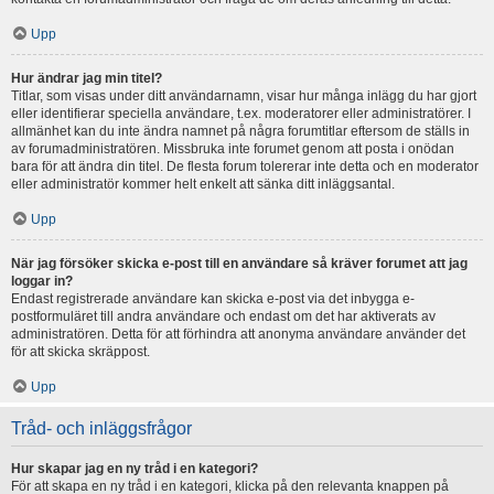
Upp
Hur ändrar jag min titel?
Titlar, som visas under ditt användarnamn, visar hur många inlägg du har gjort
eller identifierar speciella användare, t.ex. moderatorer eller administratörer. I
allmänhet kan du inte ändra namnet på några forumtitlar eftersom de ställs in
av forumadministratören. Missbruka inte forumet genom att posta i onödan
bara för att ändra din titel. De flesta forum tolererar inte detta och en moderator
eller administratör kommer helt enkelt att sänka ditt inläggsantal.
Upp
När jag försöker skicka e-post till en användare så kräver forumet att jag
loggar in?
Endast registrerade användare kan skicka e-post via det inbygga e-
postformuläret till andra användare och endast om det har aktiverats av
administratören. Detta för att förhindra att anonyma användare använder det
för att skicka skräppost.
Upp
Tråd- och inläggsfrågor
Hur skapar jag en ny tråd i en kategori?
För att skapa en ny tråd i en kategori, klicka på den relevanta knappen på