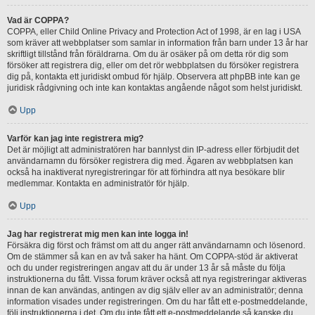
Vad är COPPA?
COPPA, eller Child Online Privacy and Protection Act of 1998, är en lag i USA
som kräver att webbplatser som samlar in information från barn under 13 år har
skriftligt tillstånd från föräldrarna. Om du är osäker på om detta rör dig som
försöker att registrera dig, eller om det rör webbplatsen du försöker registrera
dig på, kontakta ett juridiskt ombud för hjälp. Observera att phpBB inte kan ge
juridisk rådgivning och inte kan kontaktas angående något som helst juridiskt.
Upp
Varför kan jag inte registrera mig?
Det är möjligt att administratören har bannlyst din IP-adress eller förbjudit det
användarnamn du försöker registrera dig med. Ägaren av webbplatsen kan
också ha inaktiverat nyregistreringar för att förhindra att nya besökare blir
medlemmar. Kontakta en administratör för hjälp.
Upp
Jag har registrerat mig men kan inte logga in!
Försäkra dig först och främst om att du anger rätt användarnamn och lösenord.
Om de stämmer så kan en av två saker ha hänt. Om COPPA-stöd är aktiverat
och du under registreringen angav att du är under 13 år så måste du följa
instruktionerna du fått. Vissa forum kräver också att nya registreringar aktiveras
innan de kan användas, antingen av dig själv eller av an administratör; denna
information visades under registreringen. Om du har fått ett e-postmeddelande,
följ instruktionerna i det. Om du inte fått ett e-postmeddelande så kanske du