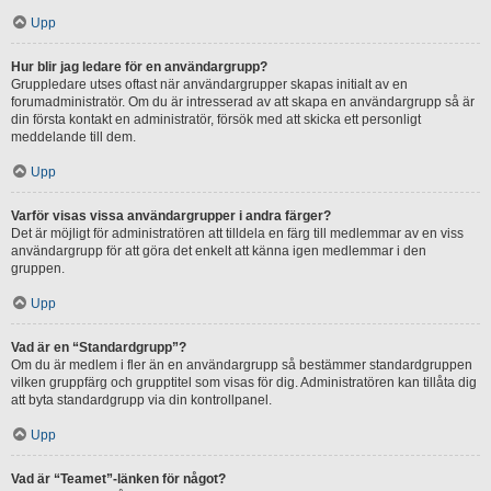
Upp
Hur blir jag ledare för en användargrupp?
Gruppledare utses oftast när användargrupper skapas initialt av en
forumadministratör. Om du är intresserad av att skapa en användargrupp så är
din första kontakt en administratör, försök med att skicka ett personligt
meddelande till dem.
Upp
Varför visas vissa användargrupper i andra färger?
Det är möjligt för administratören att tilldela en färg till medlemmar av en viss
användargrupp för att göra det enkelt att känna igen medlemmar i den
gruppen.
Upp
Vad är en “Standardgrupp”?
Om du är medlem i fler än en användargrupp så bestämmer standardgruppen
vilken gruppfärg och grupptitel som visas för dig. Administratören kan tillåta dig
att byta standardgrupp via din kontrollpanel.
Upp
Vad är “Teamet”-länken för något?