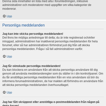
Denna sida innehåller en lista med alla i forumledningen, inklusive
administratörer och moderatorer med uppgifter om vilka kategorier de
modererar.
Upp
Personliga meddelanden
Jag kan inte skicka personliga meddelanden!
Det finns tre möjliga anledningar till detta; du är inte registrerad och/eller
inloggad, administratören har inaktiverat personliga meddelanden för hela
forumet, eller så har administratören förhindrat just dig från att skicka
personliga meddelanden. Fråga i så fall administratören varför.
Upp
Jag får oönskade personliga meddelanden!
Du kan blockera en användare från att skicka personliga användare till dig
genom att använda meddelanderegler som du ställer in i din kontrollpanel. Om
du får anstötliga personliga meddelanden från en viss användare så bör du
informera forumadministratören, de har makten att förhindra en användare från
att skicka personliga meddelanden överhuvudtaget.
Upp
Jag har fått skräppost eller anstötliga e-postmeddelanden från någon på
detta forum!