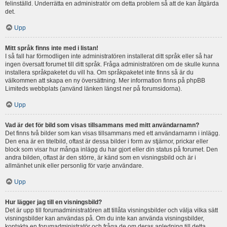
felinställd. Underrätta en administratör om detta problem så att de kan åtgärda
det.
Upp
Mitt språk finns inte med i listan!
I så fall har förmodligen inte administratören installerat ditt språk eller så har
ingen översatt forumet till ditt språk. Fråga administratören om de skulle kunna
installera språkpaketet du vill ha. Om språkpaketet inte finns så är du
välkommen att skapa en ny översättning. Mer information finns på phpBB
Limiteds webbplats (använd länken längst ner på forumsidorna).
Upp
Vad är det för bild som visas tillsammans med mitt användarnamn?
Det finns två bilder som kan visas tillsammans med ett användarnamn i inlägg.
Den ena är en titelbild, oftast är dessa bilder i form av stjärnor, prickar eller
block som visar hur många inlägg du har gjort eller din status på forumet. Den
andra bilden, oftast är den större, är känd som en visningsbild och är i
allmänhet unik eller personlig för varje användare.
Upp
Hur lägger jag till en visningsbild?
Det är upp till forumadministratören att tillåta visningsbilder och välja vilka sätt
visningsbilder kan användas på. Om du inte kan använda visningsbilder,
kontakta en forumadministratör och fråga de om deras anledning till detta.