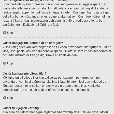
Hur redigerar eller tar jag bort en omröstning?
Som med inlägg kan omröstningar endast redigeras av inläggsskaparen, en
moderator eller en administratör. För att redigera en omröstning klickar du på
redigeringsknappen för det första inlägget i tråden. Om ingen har röstat så går
det att ta bort omröstningen eller redigera alternativen. Om någon däremot har
röstat så kan endast moderatorer och administratörer redigera eller ta bort
omröstningen. Detta för att förhindra fusk.
Upp
Varför kan jag inte komma åt en kategori?
Vissa kategorier kan vara begränsade till vissa användare eller grupper. För att
visa, läsa, posta, osv. kan du behöva speciell tillåtelse som endast moderatorer
och administratörer kan ge dig. Pröva att kontakta dem.
Upp
Varför kan jag inte bifoga filer?
Möjligheten att bifoga filer kan aktiveras per kategori, per grupp och per
användare. Administratören kanske inte tillåter bilagor i just den kategori du
försöker posta i, eller så kan endast vissa grupper bifoga filer. Kontakta
administratören om du är osäker på varför du inte kan bifoga filer.
Upp
Varför fick jag en varning?
Alla administratörer har egna regler för sina webbplatser. Om de anser att du