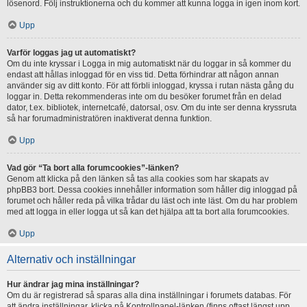
lösenord. Följ instruktionerna och du kommer att kunna logga in igen inom kort.
Upp
Varför loggas jag ut automatiskt?
Om du inte kryssar i Logga in mig automatiskt när du loggar in så kommer du
endast att hållas inloggad för en viss tid. Detta förhindrar att någon annan
använder sig av ditt konto. För att förbli inloggad, kryssa i rutan nästa gång du
loggar in. Detta rekommenderas inte om du besöker forumet från en delad
dator, t.ex. bibliotek, internetcafé, datorsal, osv. Om du inte ser denna kryssruta
så har forumadministratören inaktiverat denna funktion.
Upp
Vad gör “Ta bort alla forumcookies”-länken?
Genom att klicka på den länken så tas alla cookies som har skapats av
phpBB3 bort. Dessa cookies innehåller information som håller dig inloggad på
forumet och håller reda på vilka trådar du läst och inte läst. Om du har problem
med att logga in eller logga ut så kan det hjälpa att ta bort alla forumcookies.
Upp
Alternativ och inställningar
Hur ändrar jag mina inställningar?
Om du är registrerad så sparas alla dina inställningar i forumets databas. För
att ändra inställningar, klicka på Kontrollpanel-länken (finns oftast längst upp