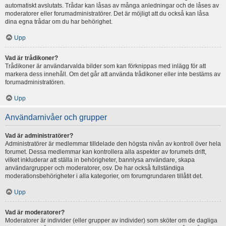
automatiskt avslutats. Trådar kan låsas av många anledningar och de låses av
moderatorer eller forumadministratörer. Det är möjligt att du också kan låsa
dina egna trådar om du har behörighet.
Upp
Vad är trådikoner?
Trådikoner är användarvalda bilder som kan förknippas med inlägg för att
markera dess innehåll. Om det går att använda trådikoner eller inte bestäms av
forumadministratören.
Upp
Användarnivåer och grupper
Vad är administratörer?
Administratörer är medlemmar tilldelade den högsta nivån av kontroll över hela
forumet. Dessa medlemmar kan kontrollera alla aspekter av forumets drift,
vilket inkluderar att ställa in behörigheter, bannlysa användare, skapa
användargrupper och moderatorer, osv. De har också fullständiga
moderationsbehörigheter i alla kategorier, om forumgrundaren tillåtit det.
Upp
Vad är moderatorer?
Moderatorer är individer (eller grupper av individer) som sköter om de dagliga