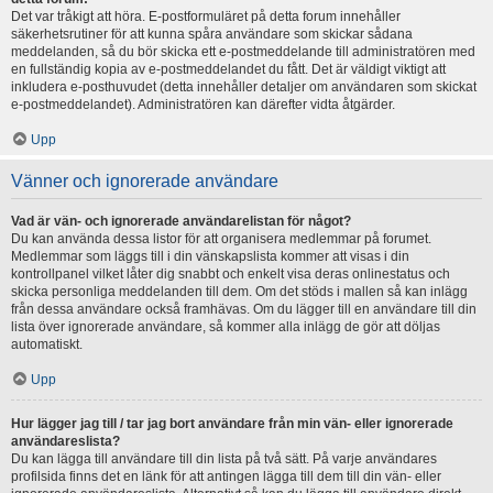
Det var tråkigt att höra. E-postformuläret på detta forum innehåller
säkerhetsrutiner för att kunna spåra användare som skickar sådana
meddelanden, så du bör skicka ett e-postmeddelande till administratören med
en fullständig kopia av e-postmeddelandet du fått. Det är väldigt viktigt att
inkludera e-posthuvudet (detta innehåller detaljer om användaren som skickat
e-postmeddelandet). Administratören kan därefter vidta åtgärder.
Upp
Vänner och ignorerade användare
Vad är vän- och ignorerade användarelistan för något?
Du kan använda dessa listor för att organisera medlemmar på forumet.
Medlemmar som läggs till i din vänskapslista kommer att visas i din
kontrollpanel vilket låter dig snabbt och enkelt visa deras onlinestatus och
skicka personliga meddelanden till dem. Om det stöds i mallen så kan inlägg
från dessa användare också framhävas. Om du lägger till en användare till din
lista över ignorerade användare, så kommer alla inlägg de gör att döljas
automatiskt.
Upp
Hur lägger jag till / tar jag bort användare från min vän- eller ignorerade
användareslista?
Du kan lägga till användare till din lista på två sätt. På varje användares
profilsida finns det en länk för att antingen lägga till dem till din vän- eller