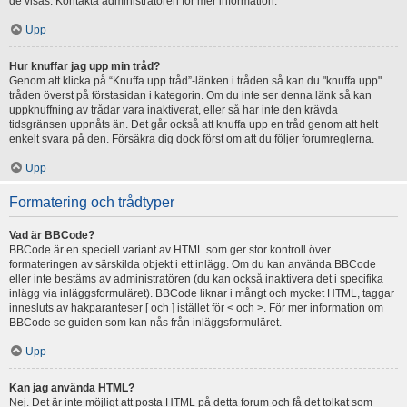
de visas. Kontakta administratören för mer information.
Upp
Hur knuffar jag upp min tråd?
Genom att klicka på “Knuffa upp tråd”-länken i tråden så kan du "knuffa upp"
tråden överst på förstasidan i kategorin. Om du inte ser denna länk så kan
uppknuffning av trådar vara inaktiverat, eller så har inte den krävda
tidsgränsen uppnåts än. Det går också att knuffa upp en tråd genom att helt
enkelt svara på den. Försäkra dig dock först om att du följer forumreglerna.
Upp
Formatering och trådtyper
Vad är BBCode?
BBCode är en speciell variant av HTML som ger stor kontroll över
formateringen av särskilda objekt i ett inlägg. Om du kan använda BBCode
eller inte bestäms av administratören (du kan också inaktivera det i specifika
inlägg via inläggsformuläret). BBCode liknar i mångt och mycket HTML, taggar
innesluts av hakparanteser [ och ] istället för < och >. För mer information om
BBCode se guiden som kan nås från inläggsformuläret.
Upp
Kan jag använda HTML?
Nej. Det är inte möjligt att posta HTML på detta forum och få det tolkat som