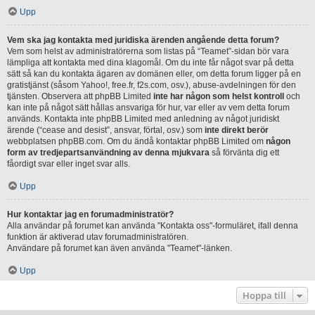
Upp
Vem ska jag kontakta med juridiska ärenden angående detta forum?
Vem som helst av administratörerna som listas på “Teamet”-sidan bör vara
lämpliga att kontakta med dina klagomål. Om du inte får något svar på detta
sätt så kan du kontakta ägaren av domänen eller, om detta forum ligger på en
gratistjänst (såsom Yahoo!, free.fr, f2s.com, osv.), abuse-avdelningen för den
tjänsten. Observera att phpBB Limited
inte har någon som helst kontroll
och
kan inte på något sätt hållas ansvariga för hur, var eller av vem detta forum
används. Kontakta inte phpBB Limited med anledning av något juridiskt
ärende (“cease and desist”, ansvar, förtal, osv.) som
inte direkt berör
webbplatsen phpBB.com. Om du ändå kontaktar phpBB Limited om
någon
form av tredjepartsanvändning av denna mjukvara
så förvänta dig ett
fåordigt svar eller inget svar alls.
Upp
Hur kontaktar jag en forumadministratör?
Alla användar på forumet kan använda "Kontakta oss"-formuläret, ifall denna
funktion är aktiverad utav forumadministratören.
Användare på forumet kan även använda "Teamet"-länken.
Upp
Hoppa till