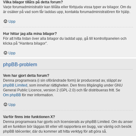
Vilka bilagor tillåts på detta forum?
Varje forumadministratör kan tillåta eller förbjuda vissa typer av bilagor. Om du
är osäker på vad som får laddas upp, kontakta forumadministratören för hjälp.
Upp
Hur hittar jag alla mina bilagor?
För att hitta listan över alla bilagor du laddat upp, gå till kontrollpanelen och
klicka på “Hantera bilagor”.
Upp
phpBB-problem
Vem har gjort detta forum?
Denna programvara (i sin oförändrade form) är producerad av, släppt av
phpBB Limited
, som innehar rättigheten. Den finns tillgänglig under GNU
General Public Licence, version 2 (GPL-2.0) och får distribueras fritt. Se
Om phpBB
för mer information.
Upp
Varför finns inte funktionen X?
Denna programvara har gjorts och licensierats av phpBB Limited. Om du anser
att en funktion bör läggas till eller vill rapportera en bugg, var vänlig och besök
phpBB Idécenter, där du kommer att hitta verktyg för att göra så.