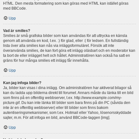
HTML. Den mesta formatering som kan göras med HTML kan istället göras
med BBCode.
Upp
Vad är smilies?
Smilies är små grafiska bilder som kan användas för att uttrycka en känsla
genom att använda en kod, t.ex. :) för glad, eller :( för ledsen. En fullständig
lista över alla smilies kan nås via inläggsformuläret. Försök att inte
överanvända smilies, de kan fort göra ett inlägg oläsbart och en moderator kan
ta bort de eller inlägget helt och hållet. Administratören kan också ha satt en
gräns för hur många smilies ett inlägg får innehålla.
Upp
Kan jag infoga bilder?
Ja, bilder kan visas i dina inlägg. Om administratören har aktiverat bilagor så
kan du ladda upp bilderna direkt till forumet. Annars måste du länka till en bild
som finns på en offentlig webbserver, t.ex. http://www.example.com/my-
picture.gif. Du kan inte länka till bilder som bara finns på din PC (såvida den
inte är en offentlig webbserver) eller till bilder som finns bakom
autentiseringsmekanismer, som t.ex. Hotmail eller Yahoo, lösenorsskyddade
sajter, m.m. För att infoga en bild, använd BBCode-taggen [img].
Upp