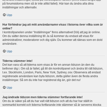
på forumsidorna men så är inte alltid fallet). Här kan du ändra alla dina
inställningar och alternativ.
Upp
Hur förhindrar jag att mitt användarnamn visas i listorna över vilka som är
online?
I kontrollpanelen under “Inställningar” finns alternativet Dölj att jag är online.
Om du sätter denna inställning till Ja så kommer du endast att visas för
administratörer, moderatorer och dig själv. Du kommer att räknas som en dold
användare.
Upp
Tiderna stämmer inte!
Det kan vara så att tiderna som visas är för en annan tidszon än den du
befinner dig i. Om så är fallet, gå till din kontrollpanel och ändra till rätt tidszon,
t.ex. Stockholm, London, Paris, New York, Sydney, osv. Observera att endast
registrerade användare kan byta tidszon, detta gäller även de flesta andra
inställningar. Så om du inte har registrerat dig än, gör det nu!
Upp
Jag ändrade tidszon men tiderna stämmer fortfarande inte!
Om du är säker på att du har valt rätt tidszon och att du har har ställt in
sommartid korrekt och tiderna fortfarande inte stämmer så är serverns klocka