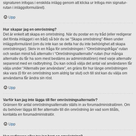
signaturen infogas i enskilda inlägg genom att klicka ur Infoga min signatur-
rutan i inläggsformuläret).
Upp
Hur skapar jag en omröstning?
Det är enkelt att skapa en omröstning. När du postar en ny tråd (eller redigerar
det första inlägget i en tråd) så bör du se “Skapa omröstning”-fliken under
inläggsformuläret (om du inte kan se detta har du inte behörighet att skapa
omröstningar). Skriv in en fråga för omröstningen i “Omröstningsfråga”-rutan
och sedan minst två alternativ i “Omröstningsalternativ”-rutan (hur många
alternativ du får ha som mest bestäms av administratören) med varje alternativ
separerat med en radbrytning. Du kan också välja det antal val användaren får
välja under “Alternativ per användare”, en gräns för hur länge omröstningen
ska vara (0 för en omröstning som aldrig tar slut) och till sist kan du välja om
användarna får ändra sin röst.
Upp
Varför kan jag inte lägga till fler omröstningsalternativ?
Gränsen för antal omröstningsalternativ ställs in av forumadministratören. Om
du behöver lägga till fler alternativ till din omröstning än vad som tillåts,
kontakta en forumadministratör.
Upp