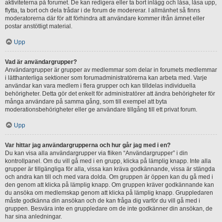
aktiviteterna på forumet. De kan redigera eller ta bort inlägg och låsa, låsa upp,
flytta, ta bort och dela trådar i de forum de modererar. I allmänhet så finns
moderatorerna där för att förhindra att användare kommer ifrån ämnet eller
postar anstötligt material.
Upp
Vad är användargrupper?
Användargrupper är grupper av medlemmar som delar in forumets medlemmar
i lätthanterliga sektioner som forumadministratörerna kan arbeta med. Varje
användar kan vara medlem i flera grupper och kan tilldelas individuella
behörigheter. Detta gör det enkelt för administratörer att ändra behörigheter för
många användare på samma gång, som till exempel att byta
moderationsbehörigheter eller ge användare tillgång till ett privat forum.
Upp
Var hittar jag användargrupperna och hur går jag med i en?
Du kan visa alla användargrupper via fliken “Användargrupper” i din
kontrollpanel. Om du vill gå med i en grupp, klicka på lämplig knapp. Inte alla
grupper är tillgängliga för alla, vissa kan kräva godkännande, vissa är stängda
och andra kan till och med vara dolda. Om gruppen är öppen kan du gå med i
den genom att klicka på lämplig knapp. Om gruppen kräver godkännande kan
du ansöka om medlemskap genom att klicka på lämplig knapp. Gruppledaren
måste godkänna din ansökan och de kan fråga dig varför du vill gå med i
gruppen. Besvära inte en gruppledare om de inte godkänner din ansökan, de
har sina anledningar.