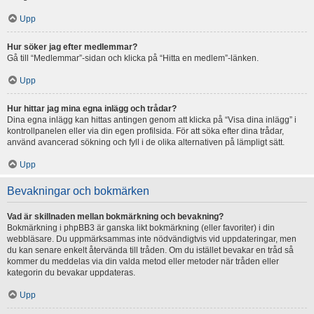
Upp
Hur söker jag efter medlemmar?
Gå till “Medlemmar”-sidan och klicka på “Hitta en medlem”-länken.
Upp
Hur hittar jag mina egna inlägg och trådar?
Dina egna inlägg kan hittas antingen genom att klicka på “Visa dina inlägg” i
kontrollpanelen eller via din egen profilsida. För att söka efter dina trådar,
använd avancerad sökning och fyll i de olika alternativen på lämpligt sätt.
Upp
Bevakningar och bokmärken
Vad är skillnaden mellan bokmärkning och bevakning?
Bokmärkning i phpBB3 är ganska likt bokmärkning (eller favoriter) i din
webbläsare. Du uppmärksammas inte nödvändigtvis vid uppdateringar, men
du kan senare enkelt återvända till tråden. Om du istället bevakar en tråd så
kommer du meddelas via din valda metod eller metoder när tråden eller
kategorin du bevakar uppdateras.
Upp