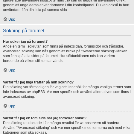
ignorerade användareslista. Alternativt så kan du lägga till användare direkt
genom att ange deras användarnamn i din kontrollpanel. Du kan också ta bort
användare från din lista på samma sida.
Upp
Sökning på forumet
Hur söker jag på forumet?
Ange en term i sökrutan som finns på indexsidan, forumsidor och trådsidor.
Avancerad sökning kan nås genom att klicka på “Avancerad sökning”-länken
som finns på alla sidor på forumet. Hur sökfunktionen nås kan variera
beroende på vilken stil som används.
Upp
Varför får jag inga träffar på min sökning?
Din sökning var förmodligen för vag och innehöll för många vanliga termer som
inte indexeras av phpBB3. Var mer specifik och använd alternativen som finns i
avancerad sökning.
Upp
Varför får jag en tom sida när jag försöker söka!?
Din sökning resulterade i för många resultat för webbservern att hantera.
Använd “Avancerad sökning” och var mer specifik med termerna och med vilka
kategorier som ska sökas i.