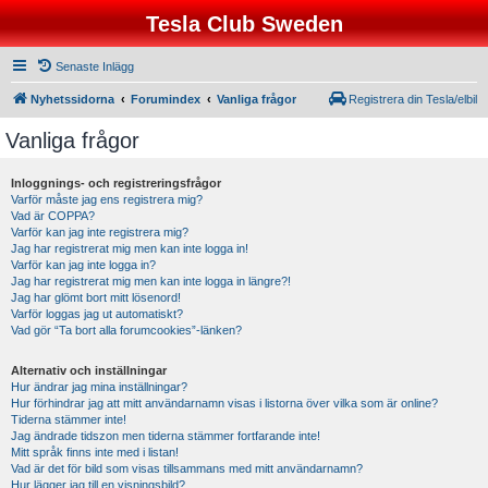
Tesla Club Sweden
Senaste Inlägg
Nyhetssidorna
Forumindex
Vanliga frågor
Registrera din Tesla/elbil
Vanliga frågor
Inloggnings- och registreringsfrågor
Varför måste jag ens registrera mig?
Vad är COPPA?
Varför kan jag inte registrera mig?
Jag har registrerat mig men kan inte logga in!
Varför kan jag inte logga in?
Jag har registrerat mig men kan inte logga in längre?!
Jag har glömt bort mitt lösenord!
Varför loggas jag ut automatiskt?
Vad gör “Ta bort alla forumcookies”-länken?
Alternativ och inställningar
Hur ändrar jag mina inställningar?
Hur förhindrar jag att mitt användarnamn visas i listorna över vilka som är online?
Tiderna stämmer inte!
Jag ändrade tidszon men tiderna stämmer fortfarande inte!
Mitt språk finns inte med i listan!
Vad är det för bild som visas tillsammans med mitt användarnamn?
Hur lägger jag till en visningsbild?