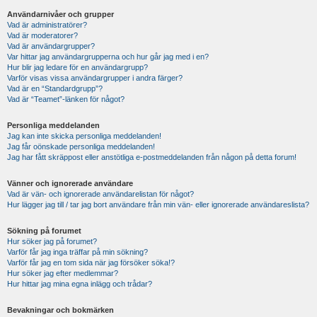
Användarnivåer och grupper
Vad är administratörer?
Vad är moderatorer?
Vad är användargrupper?
Var hittar jag användargrupperna och hur går jag med i en?
Hur blir jag ledare för en användargrupp?
Varför visas vissa användargrupper i andra färger?
Vad är en “Standardgrupp”?
Vad är “Teamet”-länken för något?
Personliga meddelanden
Jag kan inte skicka personliga meddelanden!
Jag får oönskade personliga meddelanden!
Jag har fått skräppost eller anstötliga e-postmeddelanden från någon på detta forum!
Vänner och ignorerade användare
Vad är vän- och ignorerade användarelistan för något?
Hur lägger jag till / tar jag bort användare från min vän- eller ignorerade användareslista?
Sökning på forumet
Hur söker jag på forumet?
Varför får jag inga träffar på min sökning?
Varför får jag en tom sida när jag försöker söka!?
Hur söker jag efter medlemmar?
Hur hittar jag mina egna inlägg och trådar?
Bevakningar och bokmärken