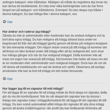
antingen kategori- eller trådsidan. Möjligen så måste du registrera dig innan du
kan skriva ett meddelande. En lista över vilka behörigheter som du har finns
längst ner på kategori- och trådsidorna. Exempel: Du kan skapa nya trådar i
denna kategori, Du kan bifoga filer i denna kategori, osv.
Upp
Hur ändrar och raderar jag inlägg?
Såvida du inte är administratör eller moderator kan du endast redigera och ta
bort dina egna inlägg. Du kan redigera ett inlägg (ibland bara under en
begränsad tid från det att inlägget gjorts) genom att klicka på redigera-knappen
för det relevanta inlägget. Om någon redan svarat på ditt inlägg så kommer det
att finnas en liten textrad under ditt inlägg efter att du redigerat det, som visar
hur många gånger och när du har redigerat inlägget. Detta kommer inte att
visas om ingen har svarat på ditt inlägg. Det kommer inte heller att visas om det
är en moderator eller administratör som redigerat inlägget. Dock kan de om de
vill lämna ett meddelande om vad de ändrat och varför. Observera att vanliga
användare inte kan ta bort ett inlägg om det redan besvarats.
Upp
Hur lägger jag till en signatur till mitt inlägg?
För att lägga till en signatur till ett inlägg måste du först skapa en signatur, detta
gör du via din kontrollpanel. När du väl skapat din signatur kan du kryssa i
Infoga min signatur-rutan i inläggsformuläret för att lägga till din signatur till ditt
inlägg. Du kan också automatiskt alltid infoga din signatur till alla dina inlägg
genom att ändra inställningarna i din profil (du kan fortfarande förhindra att