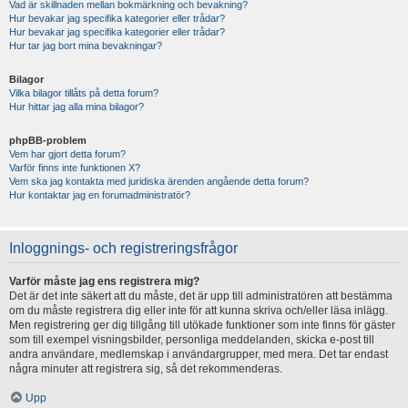
Vad är skillnaden mellan bokmärkning och bevakning?
Hur bevakar jag specifika kategorier eller trådar?
Hur bevakar jag specifika kategorier eller trådar?
Hur tar jag bort mina bevakningar?
Bilagor
Vilka bilagor tillåts på detta forum?
Hur hittar jag alla mina bilagor?
phpBB-problem
Vem har gjort detta forum?
Varför finns inte funktionen X?
Vem ska jag kontakta med juridiska ärenden angående detta forum?
Hur kontaktar jag en forumadministratör?
Inloggnings- och registreringsfrågor
Varför måste jag ens registrera mig?
Det är det inte säkert att du måste, det är upp till administratören att bestämma
om du måste registrera dig eller inte för att kunna skriva och/eller läsa inlägg.
Men registrering ger dig tillgång till utökade funktioner som inte finns för gäster
som till exempel visningsbilder, personliga meddelanden, skicka e-post till
andra användare, medlemskap i användargrupper, med mera. Det tar endast
några minuter att registrera sig, så det rekommenderas.
Upp