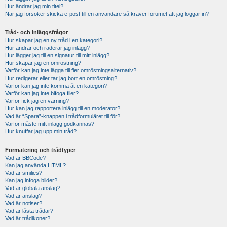
Hur ändrar jag min titel?
När jag försöker skicka e-post till en användare så kräver forumet att jag loggar in?
Tråd- och inläggsfrågor
Hur skapar jag en ny tråd i en kategori?
Hur ändrar och raderar jag inlägg?
Hur lägger jag till en signatur till mitt inlägg?
Hur skapar jag en omröstning?
Varför kan jag inte lägga till fler omröstningsalternativ?
Hur redigerar eller tar jag bort en omröstning?
Varför kan jag inte komma åt en kategori?
Varför kan jag inte bifoga filer?
Varför fick jag en varning?
Hur kan jag rapportera inlägg till en moderator?
Vad är “Spara”-knappen i trådformuläret till för?
Varför måste mitt inlägg godkännas?
Hur knuffar jag upp min tråd?
Formatering och trådtyper
Vad är BBCode?
Kan jag använda HTML?
Vad är smilies?
Kan jag infoga bilder?
Vad är globala anslag?
Vad är anslag?
Vad är notiser?
Vad är låsta trådar?
Vad är trådikoner?