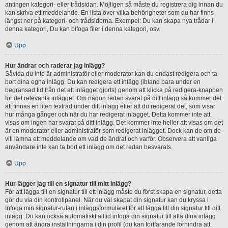
antingen kategori- eller trådsidan. Möjligen så måste du registrera dig innan du
kan skriva ett meddelande. En lista över vilka behörigheter som du har finns
längst ner på kategori- och trådsidorna. Exempel: Du kan skapa nya trådar i
denna kategori, Du kan bifoga filer i denna kategori, osv.
Upp
Hur ändrar och raderar jag inlägg?
Såvida du inte är administratör eller moderator kan du endast redigera och ta
bort dina egna inlägg. Du kan redigera ett inlägg (ibland bara under en
begränsad tid från det att inlägget gjorts) genom att klicka på redigera-knappen
för det relevanta inlägget. Om någon redan svarat på ditt inlägg så kommer det
att finnas en liten textrad under ditt inlägg efter att du redigerat det, som visar
hur många gånger och när du har redigerat inlägget. Detta kommer inte att
visas om ingen har svarat på ditt inlägg. Det kommer inte heller att visas om det
är en moderator eller administratör som redigerat inlägget. Dock kan de om de
vill lämna ett meddelande om vad de ändrat och varför. Observera att vanliga
användare inte kan ta bort ett inlägg om det redan besvarats.
Upp
Hur lägger jag till en signatur till mitt inlägg?
För att lägga till en signatur till ett inlägg måste du först skapa en signatur, detta
gör du via din kontrollpanel. När du väl skapat din signatur kan du kryssa i
Infoga min signatur-rutan i inläggsformuläret för att lägga till din signatur till ditt
inlägg. Du kan också automatiskt alltid infoga din signatur till alla dina inlägg
genom att ändra inställningarna i din profil (du kan fortfarande förhindra att