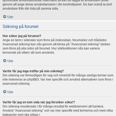
ignorerade användareslista. Alternativt så kan du lägga till användare direkt
genom att ange deras användarnamn i din kontrollpanel. Du kan också ta bort
användare från din lista på samma sida.
Upp
Sökning på forumet
Hur söker jag på forumet?
Ange en term i sökrutan som finns på indexsidan, forumsidor och trådsidor.
Avancerad sökning kan nås genom att klicka på “Avancerad sökning”-länken
som finns på alla sidor på forumet. Hur sökfunktionen nås kan variera
beroende på vilken stil som används.
Upp
Varför får jag inga träffar på min sökning?
Din sökning var förmodligen för vag och innehöll för många vanliga termer som
inte indexeras av phpBB3. Var mer specifik och använd alternativen som finns i
avancerad sökning.
Upp
Varför får jag en tom sida när jag försöker söka!?
Din sökning resulterade i för många resultat för webbservern att hantera.
Använd “Avancerad sökning” och var mer specifik med termerna och med vilka
kategorier som ska sökas i.