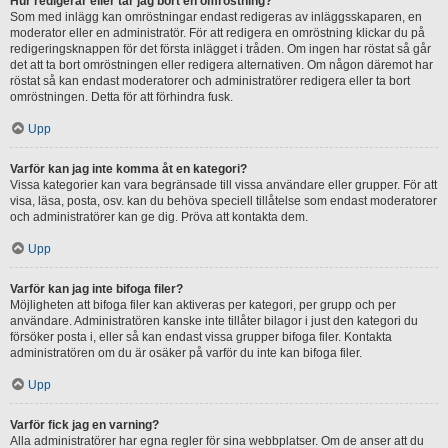
Hur redigerar eller tar jag bort en omröstning?
Som med inlägg kan omröstningar endast redigeras av inläggsskaparen, en
moderator eller en administratör. För att redigera en omröstning klickar du på
redigeringsknappen för det första inlägget i tråden. Om ingen har röstat så går
det att ta bort omröstningen eller redigera alternativen. Om någon däremot har
röstat så kan endast moderatorer och administratörer redigera eller ta bort
omröstningen. Detta för att förhindra fusk.
Upp
Varför kan jag inte komma åt en kategori?
Vissa kategorier kan vara begränsade till vissa användare eller grupper. För att
visa, läsa, posta, osv. kan du behöva speciell tillåtelse som endast moderatorer
och administratörer kan ge dig. Pröva att kontakta dem.
Upp
Varför kan jag inte bifoga filer?
Möjligheten att bifoga filer kan aktiveras per kategori, per grupp och per
användare. Administratören kanske inte tillåter bilagor i just den kategori du
försöker posta i, eller så kan endast vissa grupper bifoga filer. Kontakta
administratören om du är osäker på varför du inte kan bifoga filer.
Upp
Varför fick jag en varning?
Alla administratörer har egna regler för sina webbplatser. Om de anser att du