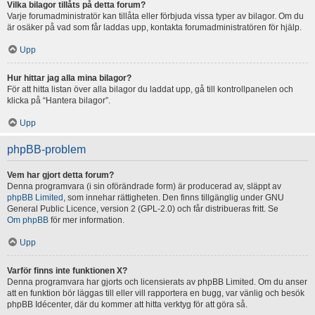
Vilka bilagor tillåts på detta forum?
Varje forumadministratör kan tillåta eller förbjuda vissa typer av bilagor. Om du
är osäker på vad som får laddas upp, kontakta forumadministratören för hjälp.
Upp
Hur hittar jag alla mina bilagor?
För att hitta listan över alla bilagor du laddat upp, gå till kontrollpanelen och
klicka på “Hantera bilagor”.
Upp
phpBB-problem
Vem har gjort detta forum?
Denna programvara (i sin oförändrade form) är producerad av, släppt av
phpBB Limited
, som innehar rättigheten. Den finns tillgänglig under GNU
General Public Licence, version 2 (GPL-2.0) och får distribueras fritt. Se
Om phpBB
för mer information.
Upp
Varför finns inte funktionen X?
Denna programvara har gjorts och licensierats av phpBB Limited. Om du anser
att en funktion bör läggas till eller vill rapportera en bugg, var vänlig och besök
phpBB Idécenter, där du kommer att hitta verktyg för att göra så.