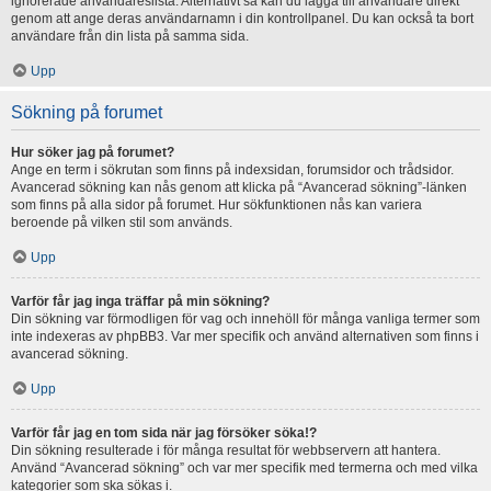
ignorerade användareslista. Alternativt så kan du lägga till användare direkt
genom att ange deras användarnamn i din kontrollpanel. Du kan också ta bort
användare från din lista på samma sida.
Upp
Sökning på forumet
Hur söker jag på forumet?
Ange en term i sökrutan som finns på indexsidan, forumsidor och trådsidor.
Avancerad sökning kan nås genom att klicka på “Avancerad sökning”-länken
som finns på alla sidor på forumet. Hur sökfunktionen nås kan variera
beroende på vilken stil som används.
Upp
Varför får jag inga träffar på min sökning?
Din sökning var förmodligen för vag och innehöll för många vanliga termer som
inte indexeras av phpBB3. Var mer specifik och använd alternativen som finns i
avancerad sökning.
Upp
Varför får jag en tom sida när jag försöker söka!?
Din sökning resulterade i för många resultat för webbservern att hantera.
Använd “Avancerad sökning” och var mer specifik med termerna och med vilka
kategorier som ska sökas i.