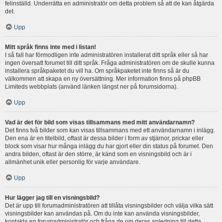
felinställd. Underrätta en administratör om detta problem så att de kan åtgärda
det.
Upp
Mitt språk finns inte med i listan!
I så fall har förmodligen inte administratören installerat ditt språk eller så har
ingen översatt forumet till ditt språk. Fråga administratören om de skulle kunna
installera språkpaketet du vill ha. Om språkpaketet inte finns så är du
välkommen att skapa en ny översättning. Mer information finns på phpBB
Limiteds webbplats (använd länken längst ner på forumsidorna).
Upp
Vad är det för bild som visas tillsammans med mitt användarnamn?
Det finns två bilder som kan visas tillsammans med ett användarnamn i inlägg.
Den ena är en titelbild, oftast är dessa bilder i form av stjärnor, prickar eller
block som visar hur många inlägg du har gjort eller din status på forumet. Den
andra bilden, oftast är den större, är känd som en visningsbild och är i
allmänhet unik eller personlig för varje användare.
Upp
Hur lägger jag till en visningsbild?
Det är upp till forumadministratören att tillåta visningsbilder och välja vilka sätt
visningsbilder kan användas på. Om du inte kan använda visningsbilder,
kontakta en forumadministratör och fråga de om deras anledning till detta.