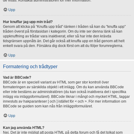
de visas. Kontakta administratören för mer information.
Upp
Hur knuffar jag upp min tråd?
Genom att klicka på “Knuffa upp tråd”-länken i tråden så kan du "knuffa upp"
tråden överst på förstasidan i kategorin. Om du inte ser denna länk så kan
uppknuffning av trådar vara inaktiverat, eller så har inte den krävda
tidsgränsen uppnåts än. Det går också att knuffa upp en tråd genom att helt
enkelt svara på den. Försäkra dig dock först om att du följer forumreglerna.
Upp
Formatering och trådtyper
Vad är BBCode?
BBCode är en speciell variant av HTML som ger stor kontroll över
formateringen av särskilda objekt i ett inlägg. Om du kan använda BBCode
eller inte bestäms av administratören (du kan också inaktivera det i specifika
inlägg via inläggsformuläret). BBCode liknar i mångt och mycket HTML, taggar
innesluts av hakparanteser [ och ] istället för < och >. För mer information om
BBCode se guiden som kan nås från inläggsformuläret.
Upp
Kan jag använda HTML?
Nej. Det är inte möjligt att posta HTML på detta forum och få det tolkat som