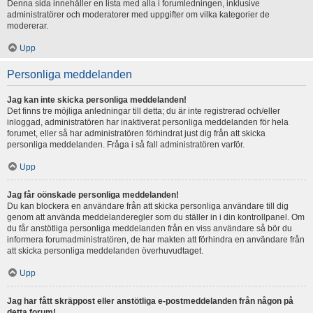
Denna sida innehåller en lista med alla i forumledningen, inklusive
administratörer och moderatorer med uppgifter om vilka kategorier de
modererar.
Upp
Personliga meddelanden
Jag kan inte skicka personliga meddelanden!
Det finns tre möjliga anledningar till detta; du är inte registrerad och/eller
inloggad, administratören har inaktiverat personliga meddelanden för hela
forumet, eller så har administratören förhindrat just dig från att skicka
personliga meddelanden. Fråga i så fall administratören varför.
Upp
Jag får oönskade personliga meddelanden!
Du kan blockera en användare från att skicka personliga användare till dig
genom att använda meddelanderegler som du ställer in i din kontrollpanel. Om
du får anstötliga personliga meddelanden från en viss användare så bör du
informera forumadministratören, de har makten att förhindra en användare från
att skicka personliga meddelanden överhuvudtaget.
Upp
Jag har fått skräppost eller anstötliga e-postmeddelanden från någon på
detta forum!