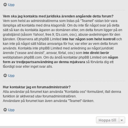
Upp
Vem ska jag kontakta med juridiska ärenden angående detta forum?
Vem som helst av administratörerna som listas på “Teamet”-sidan bör vara
lämpliga att kontakta med dina klagomål. Om du inte får något svar på detta
sätt så kan du kontakta ägaren av domänen eller, om detta forum ligger på en
gratistjänst (såsom Yahoo!, free.fr, f2s.com, osv.), abuse-avdelningen för den
tjänsten. Observera att phpBB Limited
inte har någon som helst kontroll
och
kan inte på något sätt hållas ansvariga för hur, var eller av vem detta forum
används. Kontakta inte phpBB Limited med anledning av något juridiskt
ärende (“cease and desist”, ansvar, förtal, osv.) som
inte direkt berör
webbplatsen phpBB.com. Om du ändå kontaktar phpBB Limited om
någon
form av tredjepartsanvändning av denna mjukvara
så förvänta dig ett
fåordigt svar eller inget svar alls.
Upp
Hur kontaktar jag en forumadministratör?
Alla användar på forumet kan använda "Kontakta oss"-formuläret, ifall denna
funktion är aktiverad utav forumadministratören.
Användare på forumet kan även använda "Teamet"-länken.
Upp
Hoppa till