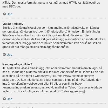
HTML. Den mesta formatering som kan göras med HTML kan istället göras
med BBCode.
Upp
Vad är smilies?
Smilies är små grafiska bilder som kan användas för att uttrycka en känsla
genom att använda en kod, t.ex. :) för glad, eller :( för ledsen. En fullständig
lista över alla smilies kan nås via inläggsformuläret. Försök att inte
överanvända smilies, de kan fort göra ett inlägg oläsbart och en moderator kan
ta bort de eller inlägget helt och hållet. Administratören kan också ha satt en
gräns för hur många smilies ett inlägg får innehålla.
Upp
Kan jag infoga bilder?
Ja, bilder kan visas i dina inlägg. Om administratören har aktiverat bilagor så
kan du ladda upp bilderna direkt till forumet. Annars måste du länka till en bild
som finns på en offentlig webbserver, t.ex. http://www.example.com/my-
picture.gif. Du kan inte länka till bilder som bara finns på din PC (såvida den
inte är en offentlig webbserver) eller till bilder som finns bakom
autentiseringsmekanismer, som t.ex. Hotmail eller Yahoo, lösenorsskyddade
sajter, m.m. För att infoga en bild, använd BBCode-taggen [img].
Upp