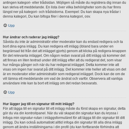
antingen kategori- eller trådsidan. Möjligen så måste du registrera dig innan du
kan skriva ett meddelande. En lista över vilka behörigheter som du har finns
längst ner på kategori- och trådsidorna. Exempel: Du kan skapa nya trådar i
denna kategori, Du kan bifoga filer i denna kategori, osv.
Upp
Hur ändrar och raderar jag inlägg?
Såvida du inte är administratör eller moderator kan du endast redigera och ta
bort dina egna inlägg. Du kan redigera ett inlägg (ibland bara under en
begränsad tid från det att inlägget gjorts) genom att klicka på redigera-knappen
för det relevanta inlägget. Om någon redan svarat på ditt inlägg så kommer det
att finnas en liten textrad under ditt inlägg efter att du redigerat det, som visar
hur många gånger och när du har redigerat inlägget. Detta kommer inte att
visas om ingen har svarat på ditt inlägg. Det kommer inte heller att visas om det
är en moderator eller administratör som redigerat inlägget. Dock kan de om de
vill lämna ett meddelande om vad de ändrat och varför. Observera att vanliga
användare inte kan ta bort ett inlägg om det redan besvarats.
Upp
Hur lägger jag till en signatur till mitt inlägg?
För att lägga till en signatur till ett inlägg måste du först skapa en signatur, detta
gör du via din kontrollpanel. När du väl skapat din signatur kan du kryssa i
Infoga min signatur-rutan i inläggsformuläret för att lägga till din signatur till ditt
inlägg. Du kan också automatiskt alltid infoga din signatur till alla dina inlägg
genom att ändra inställningarna i din profil (du kan fortfarande förhindra att