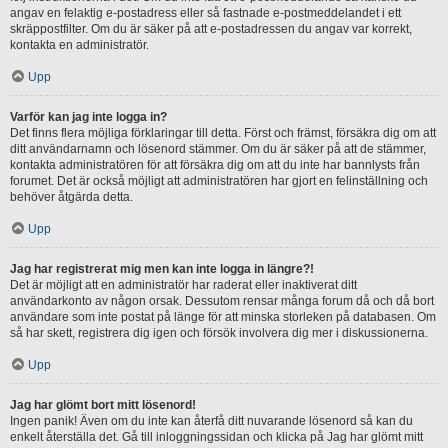
angav en felaktig e-postadress eller så fastnade e-postmeddelandet i ett
skräppostfilter. Om du är säker på att e-postadressen du angav var korrekt,
kontakta en administratör.
Upp
Varför kan jag inte logga in?
Det finns flera möjliga förklaringar till detta. Först och främst, försäkra dig om att
ditt användarnamn och lösenord stämmer. Om du är säker på att de stämmer,
kontakta administratören för att försäkra dig om att du inte har bannlysts från
forumet. Det är också möjligt att administratören har gjort en felinställning och
behöver åtgärda detta.
Upp
Jag har registrerat mig men kan inte logga in längre?!
Det är möjligt att en administratör har raderat eller inaktiverat ditt
användarkonto av någon orsak. Dessutom rensar många forum då och då bort
användare som inte postat på länge för att minska storleken på databasen. Om
så har skett, registrera dig igen och försök involvera dig mer i diskussionerna.
Upp
Jag har glömt bort mitt lösenord!
Ingen panik! Även om du inte kan återfå ditt nuvarande lösenord så kan du
enkelt återställa det. Gå till inloggningssidan och klicka på Jag har glömt mitt