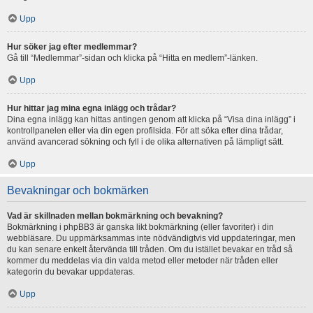
Upp
Hur söker jag efter medlemmar?
Gå till “Medlemmar”-sidan och klicka på “Hitta en medlem”-länken.
Upp
Hur hittar jag mina egna inlägg och trådar?
Dina egna inlägg kan hittas antingen genom att klicka på “Visa dina inlägg” i
kontrollpanelen eller via din egen profilsida. För att söka efter dina trådar,
använd avancerad sökning och fyll i de olika alternativen på lämpligt sätt.
Upp
Bevakningar och bokmärken
Vad är skillnaden mellan bokmärkning och bevakning?
Bokmärkning i phpBB3 är ganska likt bokmärkning (eller favoriter) i din
webbläsare. Du uppmärksammas inte nödvändigtvis vid uppdateringar, men
du kan senare enkelt återvända till tråden. Om du istället bevakar en tråd så
kommer du meddelas via din valda metod eller metoder när tråden eller
kategorin du bevakar uppdateras.
Upp