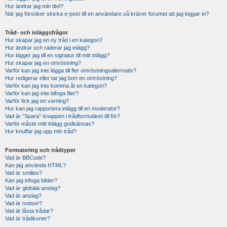
Hur ändrar jag min titel?
När jag försöker skicka e-post till en användare så kräver forumet att jag loggar in?
Tråd- och inläggsfrågor
Hur skapar jag en ny tråd i en kategori?
Hur ändrar och raderar jag inlägg?
Hur lägger jag till en signatur till mitt inlägg?
Hur skapar jag en omröstning?
Varför kan jag inte lägga till fler omröstningsalternativ?
Hur redigerar eller tar jag bort en omröstning?
Varför kan jag inte komma åt en kategori?
Varför kan jag inte bifoga filer?
Varför fick jag en varning?
Hur kan jag rapportera inlägg till en moderator?
Vad är “Spara”-knappen i trådformuläret till för?
Varför måste mitt inlägg godkännas?
Hur knuffar jag upp min tråd?
Formatering och trådtyper
Vad är BBCode?
Kan jag använda HTML?
Vad är smilies?
Kan jag infoga bilder?
Vad är globala anslag?
Vad är anslag?
Vad är notiser?
Vad är låsta trådar?
Vad är trådikoner?