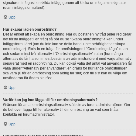
signaturen infogas i enskilda inlägg genom att klicka ur Infoga min signatur-
rutan i inläggsformuläret).
Upp
Hur skapar jag en omröstning?
Det är enkelt att skapa en omröstning. När du postar en ny tråd (eller redigerar
det första inlägget i en tråd) så bör du se “Skapa omröstning”-fliken under
inläggsformuläret (om du inte kan se detta har du inte behörighet att skapa
omröstningar). Skriv in en fråga för omröstningen i “Omröstningsfråga”-rutan
och sedan minst två alternativ i “Omröstningsalternativ”-rutan (hur många
alternativ du får ha som mest bestäms av administratören) med varje alternativ
separerat med en radbrytning. Du kan också välja det antal val användaren får
välja under “Alternativ per användare”, en gräns för hur länge omröstningen
ska vara (0 för en omröstning som aldrig tar slut) och till sist kan du välja om
användarna får ändra sin röst.
Upp
Varför kan jag inte lägga till fler omröstningsalternativ?
Gränsen för antal omröstningsalternativ ställs in av forumadministratören. Om
du behöver lägga till fler alternativ till din omröstning än vad som tillåts,
kontakta en forumadministratör.
Upp