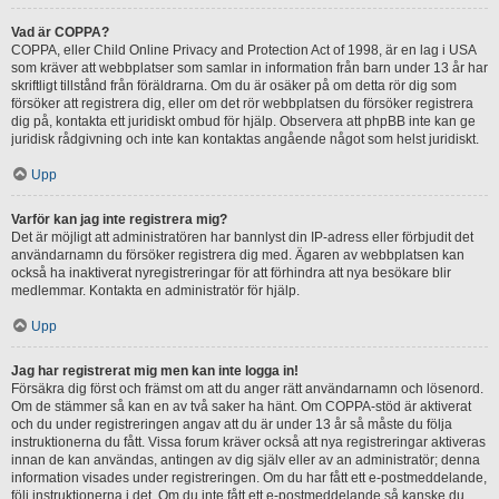
Vad är COPPA?
COPPA, eller Child Online Privacy and Protection Act of 1998, är en lag i USA
som kräver att webbplatser som samlar in information från barn under 13 år har
skriftligt tillstånd från föräldrarna. Om du är osäker på om detta rör dig som
försöker att registrera dig, eller om det rör webbplatsen du försöker registrera
dig på, kontakta ett juridiskt ombud för hjälp. Observera att phpBB inte kan ge
juridisk rådgivning och inte kan kontaktas angående något som helst juridiskt.
Upp
Varför kan jag inte registrera mig?
Det är möjligt att administratören har bannlyst din IP-adress eller förbjudit det
användarnamn du försöker registrera dig med. Ägaren av webbplatsen kan
också ha inaktiverat nyregistreringar för att förhindra att nya besökare blir
medlemmar. Kontakta en administratör för hjälp.
Upp
Jag har registrerat mig men kan inte logga in!
Försäkra dig först och främst om att du anger rätt användarnamn och lösenord.
Om de stämmer så kan en av två saker ha hänt. Om COPPA-stöd är aktiverat
och du under registreringen angav att du är under 13 år så måste du följa
instruktionerna du fått. Vissa forum kräver också att nya registreringar aktiveras
innan de kan användas, antingen av dig själv eller av an administratör; denna
information visades under registreringen. Om du har fått ett e-postmeddelande,
följ instruktionerna i det. Om du inte fått ett e-postmeddelande så kanske du