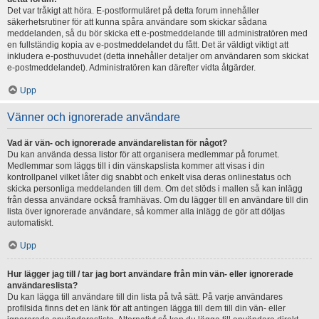
Det var tråkigt att höra. E-postformuläret på detta forum innehåller
säkerhetsrutiner för att kunna spåra användare som skickar sådana
meddelanden, så du bör skicka ett e-postmeddelande till administratören med
en fullständig kopia av e-postmeddelandet du fått. Det är väldigt viktigt att
inkludera e-posthuvudet (detta innehåller detaljer om användaren som skickat
e-postmeddelandet). Administratören kan därefter vidta åtgärder.
Upp
Vänner och ignorerade användare
Vad är vän- och ignorerade användarelistan för något?
Du kan använda dessa listor för att organisera medlemmar på forumet.
Medlemmar som läggs till i din vänskapslista kommer att visas i din
kontrollpanel vilket låter dig snabbt och enkelt visa deras onlinestatus och
skicka personliga meddelanden till dem. Om det stöds i mallen så kan inlägg
från dessa användare också framhävas. Om du lägger till en användare till din
lista över ignorerade användare, så kommer alla inlägg de gör att döljas
automatiskt.
Upp
Hur lägger jag till / tar jag bort användare från min vän- eller ignorerade
användareslista?
Du kan lägga till användare till din lista på två sätt. På varje användares
profilsida finns det en länk för att antingen lägga till dem till din vän- eller