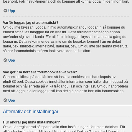
lösenord. Följ instruktionerna och du kommer att kunna logga in igen inom kort.
Upp
Varför loggas jag ut automatiskt?
Om du inte kryssar i Logga in mig automatiskt när du loggar in så kommer du
endast att hållas inloggad för en viss tid. Detta förhindrar att någon annan
använder sig av ditt konto. För att förbli inloggad, kryssa i rutan nästa gång du
loggar in. Detta rekommenderas inte om du besöker forumet från en delad
dator, t.ex. bibliotek, internetcafé, datorsal, osv. Om du inte ser denna kryssruta
så har forumadministratören inaktiverat denna funktion.
Upp
Vad gör “Ta bort alla forumcookies”-länken?
Genom att klicka på den länken så tas alla cookies som har skapats av
phpBB3 bort. Dessa cookies innehåller information som håller dig inloggad på
forumet och håller reda på vilka trådar du läst och inte läst. Om du har problem
med att logga in eller logga ut så kan det hjälpa att ta bort alla forumcookies.
Upp
Alternativ och inställningar
Hur ändrar jag mina inställningar?
Om du är registrerad så sparas alla dina inställningar i forumets databas. För
att ändra inställningar, klicka på Kontrollpanel-länken (finns oftast längst upp