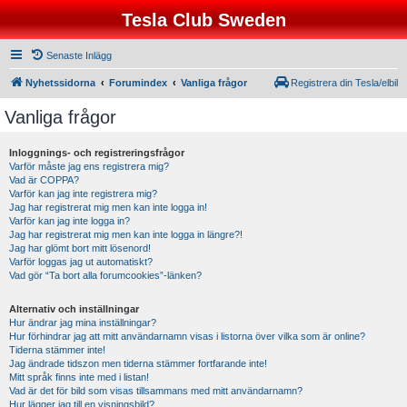
Tesla Club Sweden
Senaste Inlägg
Nyhetssidorna
Forumindex
Vanliga frågor
Registrera din Tesla/elbil
Vanliga frågor
Inloggnings- och registreringsfrågor
Varför måste jag ens registrera mig?
Vad är COPPA?
Varför kan jag inte registrera mig?
Jag har registrerat mig men kan inte logga in!
Varför kan jag inte logga in?
Jag har registrerat mig men kan inte logga in längre?!
Jag har glömt bort mitt lösenord!
Varför loggas jag ut automatiskt?
Vad gör “Ta bort alla forumcookies”-länken?
Alternativ och inställningar
Hur ändrar jag mina inställningar?
Hur förhindrar jag att mitt användarnamn visas i listorna över vilka som är online?
Tiderna stämmer inte!
Jag ändrade tidszon men tiderna stämmer fortfarande inte!
Mitt språk finns inte med i listan!
Vad är det för bild som visas tillsammans med mitt användarnamn?
Hur lägger jag till en visningsbild?