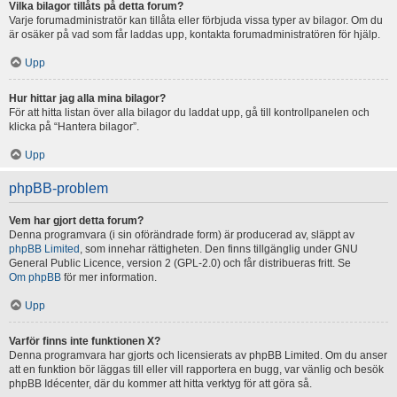
Vilka bilagor tillåts på detta forum?
Varje forumadministratör kan tillåta eller förbjuda vissa typer av bilagor. Om du
är osäker på vad som får laddas upp, kontakta forumadministratören för hjälp.
Upp
Hur hittar jag alla mina bilagor?
För att hitta listan över alla bilagor du laddat upp, gå till kontrollpanelen och
klicka på “Hantera bilagor”.
Upp
phpBB-problem
Vem har gjort detta forum?
Denna programvara (i sin oförändrade form) är producerad av, släppt av
phpBB Limited
, som innehar rättigheten. Den finns tillgänglig under GNU
General Public Licence, version 2 (GPL-2.0) och får distribueras fritt. Se
Om phpBB
för mer information.
Upp
Varför finns inte funktionen X?
Denna programvara har gjorts och licensierats av phpBB Limited. Om du anser
att en funktion bör läggas till eller vill rapportera en bugg, var vänlig och besök
phpBB Idécenter, där du kommer att hitta verktyg för att göra så.