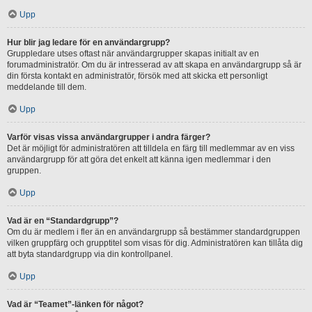
Upp
Hur blir jag ledare för en användargrupp?
Gruppledare utses oftast när användargrupper skapas initialt av en
forumadministratör. Om du är intresserad av att skapa en användargrupp så är
din första kontakt en administratör, försök med att skicka ett personligt
meddelande till dem.
Upp
Varför visas vissa användargrupper i andra färger?
Det är möjligt för administratören att tilldela en färg till medlemmar av en viss
användargrupp för att göra det enkelt att känna igen medlemmar i den
gruppen.
Upp
Vad är en “Standardgrupp”?
Om du är medlem i fler än en användargrupp så bestämmer standardgruppen
vilken gruppfärg och grupptitel som visas för dig. Administratören kan tillåta dig
att byta standardgrupp via din kontrollpanel.
Upp
Vad är “Teamet”-länken för något?