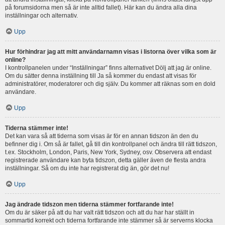
på forumsidorna men så är inte alltid fallet). Här kan du ändra alla dina
inställningar och alternativ.
Upp
Hur förhindrar jag att mitt användarnamn visas i listorna över vilka som är
online?
I kontrollpanelen under “Inställningar” finns alternativet Dölj att jag är online.
Om du sätter denna inställning till Ja så kommer du endast att visas för
administratörer, moderatorer och dig själv. Du kommer att räknas som en dold
användare.
Upp
Tiderna stämmer inte!
Det kan vara så att tiderna som visas är för en annan tidszon än den du
befinner dig i. Om så är fallet, gå till din kontrollpanel och ändra till rätt tidszon,
t.ex. Stockholm, London, Paris, New York, Sydney, osv. Observera att endast
registrerade användare kan byta tidszon, detta gäller även de flesta andra
inställningar. Så om du inte har registrerat dig än, gör det nu!
Upp
Jag ändrade tidszon men tiderna stämmer fortfarande inte!
Om du är säker på att du har valt rätt tidszon och att du har har ställt in
sommartid korrekt och tiderna fortfarande inte stämmer så är serverns klocka