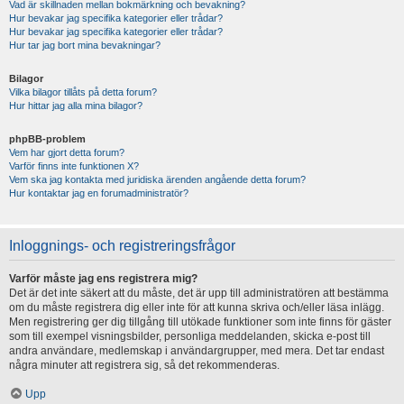
Vad är skillnaden mellan bokmärkning och bevakning?
Hur bevakar jag specifika kategorier eller trådar?
Hur bevakar jag specifika kategorier eller trådar?
Hur tar jag bort mina bevakningar?
Bilagor
Vilka bilagor tillåts på detta forum?
Hur hittar jag alla mina bilagor?
phpBB-problem
Vem har gjort detta forum?
Varför finns inte funktionen X?
Vem ska jag kontakta med juridiska ärenden angående detta forum?
Hur kontaktar jag en forumadministratör?
Inloggnings- och registreringsfrågor
Varför måste jag ens registrera mig?
Det är det inte säkert att du måste, det är upp till administratören att bestämma
om du måste registrera dig eller inte för att kunna skriva och/eller läsa inlägg.
Men registrering ger dig tillgång till utökade funktioner som inte finns för gäster
som till exempel visningsbilder, personliga meddelanden, skicka e-post till
andra användare, medlemskap i användargrupper, med mera. Det tar endast
några minuter att registrera sig, så det rekommenderas.
Upp