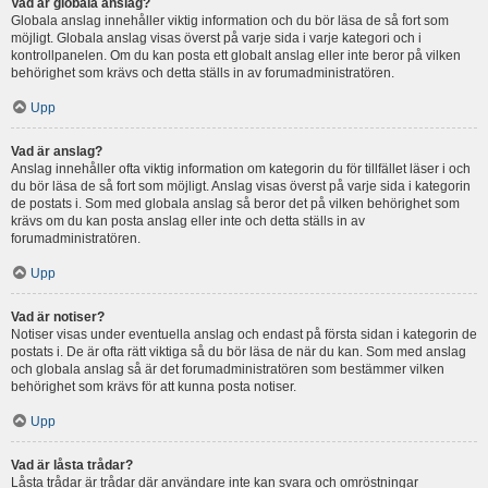
Vad är globala anslag?
Globala anslag innehåller viktig information och du bör läsa de så fort som
möjligt. Globala anslag visas överst på varje sida i varje kategori och i
kontrollpanelen. Om du kan posta ett globalt anslag eller inte beror på vilken
behörighet som krävs och detta ställs in av forumadministratören.
Upp
Vad är anslag?
Anslag innehåller ofta viktig information om kategorin du för tillfället läser i och
du bör läsa de så fort som möjligt. Anslag visas överst på varje sida i kategorin
de postats i. Som med globala anslag så beror det på vilken behörighet som
krävs om du kan posta anslag eller inte och detta ställs in av
forumadministratören.
Upp
Vad är notiser?
Notiser visas under eventuella anslag och endast på första sidan i kategorin de
postats i. De är ofta rätt viktiga så du bör läsa de när du kan. Som med anslag
och globala anslag så är det forumadministratören som bestämmer vilken
behörighet som krävs för att kunna posta notiser.
Upp
Vad är låsta trådar?
Låsta trådar är trådar där användare inte kan svara och omröstningar