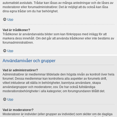
automatiskt avslutats. Trådar kan låsas av många anledningar och de låses av
moderatorer eller forumadministratörer. Det är möjligt att du också kan låsa
dina egna trådar om du har behörighet.
Upp
Vad är trådikoner?
Trådikoner är användarvalda bilder som kan förknippas med inlägg för att
markera dess innehåll. Om det går att använda trådikoner eller inte bestäms av
forumadministratören.
Upp
Användarnivåer och grupper
Vad är administratörer?
Administratörer är medlemmar tilldelade den högsta nivån av kontroll över hela
forumet. Dessa medlemmar kan kontrollera alla aspekter av forumets drift,
vilket inkluderar att ställa in behörigheter, bannlysa användare, skapa
användargrupper och moderatorer, osv. De har också fullständiga
moderationsbehörigheter i alla kategorier, om forumgrundaren tillåtit det.
Upp
Vad är moderatorer?
Moderatorer är individer (eller grupper av individer) som sköter om de dagliga