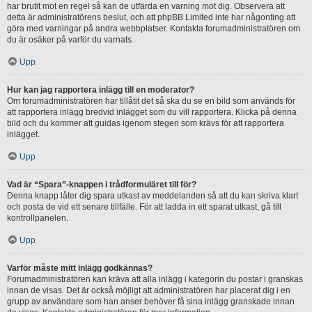
har brutit mot en regel så kan de utfärda en varning mot dig. Observera att
detta är administratörens beslut, och att phpBB Limited inte har någonting att
göra med varningar på andra webbplatser. Kontakta forumadministratören om
du är osäker på varför du varnats.
Upp
Hur kan jag rapportera inlägg till en moderator?
Om forumadministratören har tillåtit det så ska du se en bild som används för
att rapportera inlägg bredvid inlägget som du vill rapportera. Klicka på denna
bild och du kommer att guidas igenom stegen som krävs för att rapportera
inlägget.
Upp
Vad är “Spara”-knappen i trådformuläret till för?
Denna knapp låter dig spara utkast av meddelanden så att du kan skriva klart
och posta de vid ett senare tillfälle. För att ladda in ett sparat utkast, gå till
kontrollpanelen.
Upp
Varför måste mitt inlägg godkännas?
Forumadministratören kan kräva att alla inlägg i kategorin du postar i granskas
innan de visas. Det är också möjligt att administratören har placerat dig i en
grupp av användare som han anser behöver få sina inlägg granskade innan