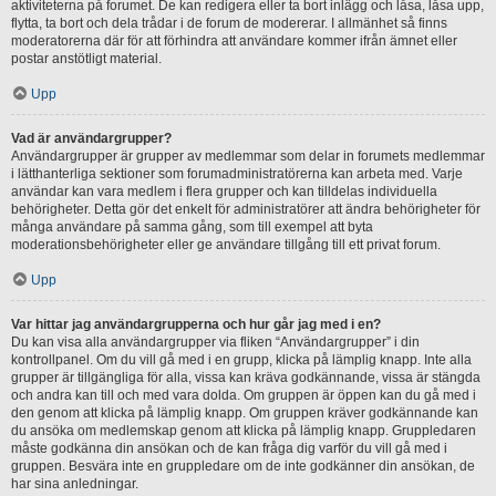
aktiviteterna på forumet. De kan redigera eller ta bort inlägg och låsa, låsa upp,
flytta, ta bort och dela trådar i de forum de modererar. I allmänhet så finns
moderatorerna där för att förhindra att användare kommer ifrån ämnet eller
postar anstötligt material.
Upp
Vad är användargrupper?
Användargrupper är grupper av medlemmar som delar in forumets medlemmar
i lätthanterliga sektioner som forumadministratörerna kan arbeta med. Varje
användar kan vara medlem i flera grupper och kan tilldelas individuella
behörigheter. Detta gör det enkelt för administratörer att ändra behörigheter för
många användare på samma gång, som till exempel att byta
moderationsbehörigheter eller ge användare tillgång till ett privat forum.
Upp
Var hittar jag användargrupperna och hur går jag med i en?
Du kan visa alla användargrupper via fliken “Användargrupper” i din
kontrollpanel. Om du vill gå med i en grupp, klicka på lämplig knapp. Inte alla
grupper är tillgängliga för alla, vissa kan kräva godkännande, vissa är stängda
och andra kan till och med vara dolda. Om gruppen är öppen kan du gå med i
den genom att klicka på lämplig knapp. Om gruppen kräver godkännande kan
du ansöka om medlemskap genom att klicka på lämplig knapp. Gruppledaren
måste godkänna din ansökan och de kan fråga dig varför du vill gå med i
gruppen. Besvära inte en gruppledare om de inte godkänner din ansökan, de
har sina anledningar.