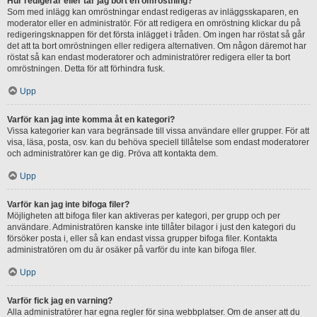
Hur redigerar eller tar jag bort en omröstning?
Som med inlägg kan omröstningar endast redigeras av inläggsskaparen, en
moderator eller en administratör. För att redigera en omröstning klickar du på
redigeringsknappen för det första inlägget i tråden. Om ingen har röstat så går
det att ta bort omröstningen eller redigera alternativen. Om någon däremot har
röstat så kan endast moderatorer och administratörer redigera eller ta bort
omröstningen. Detta för att förhindra fusk.
Upp
Varför kan jag inte komma åt en kategori?
Vissa kategorier kan vara begränsade till vissa användare eller grupper. För att
visa, läsa, posta, osv. kan du behöva speciell tillåtelse som endast moderatorer
och administratörer kan ge dig. Pröva att kontakta dem.
Upp
Varför kan jag inte bifoga filer?
Möjligheten att bifoga filer kan aktiveras per kategori, per grupp och per
användare. Administratören kanske inte tillåter bilagor i just den kategori du
försöker posta i, eller så kan endast vissa grupper bifoga filer. Kontakta
administratören om du är osäker på varför du inte kan bifoga filer.
Upp
Varför fick jag en varning?
Alla administratörer har egna regler för sina webbplatser. Om de anser att du