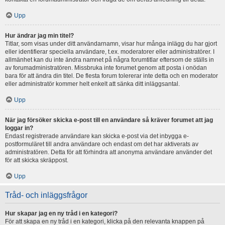
Upp
Hur ändrar jag min titel?
Titlar, som visas under ditt användarnamn, visar hur många inlägg du har gjort
eller identifierar speciella användare, t.ex. moderatorer eller administratörer. I
allmänhet kan du inte ändra namnet på några forumtitlar eftersom de ställs in
av forumadministratören. Missbruka inte forumet genom att posta i onödan
bara för att ändra din titel. De flesta forum tolererar inte detta och en moderator
eller administratör kommer helt enkelt att sänka ditt inläggsantal.
Upp
När jag försöker skicka e-post till en användare så kräver forumet att jag
loggar in?
Endast registrerade användare kan skicka e-post via det inbygga e-
postformuläret till andra användare och endast om det har aktiverats av
administratören. Detta för att förhindra att anonyma användare använder det
för att skicka skräppost.
Upp
Tråd- och inläggsfrågor
Hur skapar jag en ny tråd i en kategori?
För att skapa en ny tråd i en kategori, klicka på den relevanta knappen på