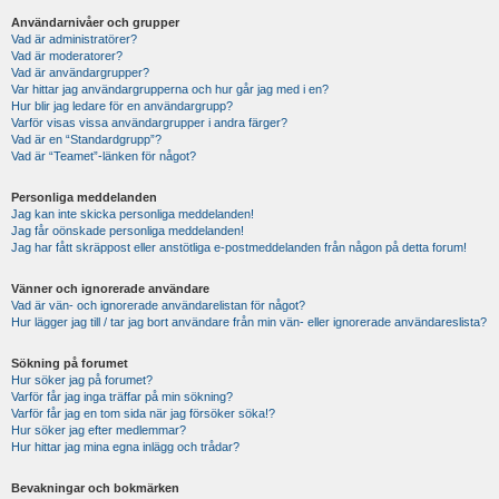
Användarnivåer och grupper
Vad är administratörer?
Vad är moderatorer?
Vad är användargrupper?
Var hittar jag användargrupperna och hur går jag med i en?
Hur blir jag ledare för en användargrupp?
Varför visas vissa användargrupper i andra färger?
Vad är en “Standardgrupp”?
Vad är “Teamet”-länken för något?
Personliga meddelanden
Jag kan inte skicka personliga meddelanden!
Jag får oönskade personliga meddelanden!
Jag har fått skräppost eller anstötliga e-postmeddelanden från någon på detta forum!
Vänner och ignorerade användare
Vad är vän- och ignorerade användarelistan för något?
Hur lägger jag till / tar jag bort användare från min vän- eller ignorerade användareslista?
Sökning på forumet
Hur söker jag på forumet?
Varför får jag inga träffar på min sökning?
Varför får jag en tom sida när jag försöker söka!?
Hur söker jag efter medlemmar?
Hur hittar jag mina egna inlägg och trådar?
Bevakningar och bokmärken