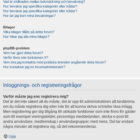
Vad är skillnaden mellan bokmärkning och bevakning?
Hur bevakar jag specifika kategorier eller trådar?
Hur bevakar jag specifika kategorier eller trådar?
Hur tar jag bort mina bevakningar?
Bilagor
Vilka bilagor tillåts på detta forum?
Hur hittar jag alla mina bilagor?
phpBB-problem
Vem har gjort detta forum?
Varför finns inte funktionen X?
Vem ska jag kontakta med juridiska ärenden angående detta forum?
Hur kontaktar jag en forumadministratör?
Inloggnings- och registreringsfrågor
Varför måste jag ens registrera mig?
Det är det inte säkert att du måste, det är upp till administratören att bestämma
om du måste registrera dig eller inte för att kunna skriva och/eller läsa inlägg.
Men registrering ger dig tillgång till utökade funktioner som inte finns för gäster
som till exempel visningsbilder, personliga meddelanden, skicka e-post till
andra användare, medlemskap i användargrupper, med mera. Det tar endast
några minuter att registrera sig, så det rekommenderas.
Upp