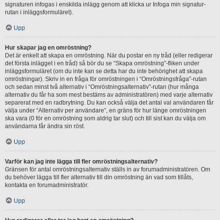
signaturen infogas i enskilda inlägg genom att klicka ur Infoga min signatur-
rutan i inläggsformuläret).
Upp
Hur skapar jag en omröstning?
Det är enkelt att skapa en omröstning. När du postar en ny tråd (eller redigerar
det första inlägget i en tråd) så bör du se “Skapa omröstning”-fliken under
inläggsformuläret (om du inte kan se detta har du inte behörighet att skapa
omröstningar). Skriv in en fråga för omröstningen i “Omröstningsfråga”-rutan
och sedan minst två alternativ i “Omröstningsalternativ”-rutan (hur många
alternativ du får ha som mest bestäms av administratören) med varje alternativ
separerat med en radbrytning. Du kan också välja det antal val användaren får
välja under “Alternativ per användare”, en gräns för hur länge omröstningen
ska vara (0 för en omröstning som aldrig tar slut) och till sist kan du välja om
användarna får ändra sin röst.
Upp
Varför kan jag inte lägga till fler omröstningsalternativ?
Gränsen för antal omröstningsalternativ ställs in av forumadministratören. Om
du behöver lägga till fler alternativ till din omröstning än vad som tillåts,
kontakta en forumadministratör.
Upp