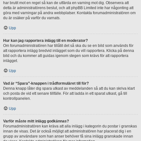
har brutit mot en regel så kan de utfärda en varning mot dig. Observera att
detta är administratörens beslut, och att phpBB Limited inte har någonting att
göra med varningar på andra webbplatser. Kontakta forumadministratören om
du är osäker på varför du varnats.
Upp
Hur kan jag rapportera inlägg till en moderator?
Om forumadministratören har tillåtit det så ska du se en bild som används för
att rapportera inlägg bredvid inlägget som du vill rapportera. Klicka på denna
bild och du kommer att guidas igenom stegen som krävs för att rapportera
inlägget.
Upp
Vad är “Spara”-knappen i trådformuläret till för?
Denna knapp låter dig spara utkast av meddelanden så att du kan skriva klart
och posta de vid ett senare tillfälle. För att ladda in ett sparat utkast, gå till
kontrollpanelen.
Upp
Varför måste mitt inlägg godkännas?
Forumadministratören kan kräva att alla inlägg i kategorin du postar i granskas
innan de visas. Det är också möjligt att administratören har placerat dig i en
grupp av användare som han anser behöver få sina inlägg granskade innan