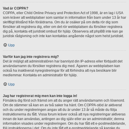
Vad är COPPA?
COPPA, eller Child Online Privacy and Protection Act of 1998, är en lag i USA
som kräver att webbplatser som samlar in information från barn under 13 år har
skriftligt tillstånd från föräldrarna. Om du är osäker på om detta rör dig som
försöker att registrera dig, eller om det rör webbplatsen du försöker registrera
dig på, kontakta ett juridiskt ombud för hjälp. Observera att phpBB inte kan ge
juridisk rådgivning och inte kan kontaktas angående något som helst juridiskt.
Upp
Varför kan jag inte registrera mig?
Det är möjligt att administratören har bannlyst din IP-adress eller förbjudit det
användarnamn du försöker registrera dig med. Ägaren av webbplatsen kan
också ha inaktiverat nyregistreringar för att förhindra att nya besökare blir
medlemmar. Kontakta en administratör för hjälp.
Upp
Jag har registrerat mig men kan inte logga in!
Försäkra dig först och främst om att du anger rätt användarnamn och lösenord.
Om de stämmer så kan en av två saker ha hänt. Om COPPA-stöd är aktiverat
och du under registreringen angav att du är under 13 år så måste du följa
instruktionerna du fått. Vissa forum kräver också att nya registreringar aktiveras
innan de kan användas, antingen av dig själv eller av an administratör; denna
information visades under registreringen. Om du har fått ett e-postmeddelande,
följ instruktionerna i det. Om du inte fått ett e-postmeddelande så kanske du