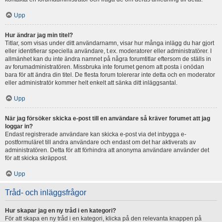
Upp
Hur ändrar jag min titel?
Titlar, som visas under ditt användarnamn, visar hur många inlägg du har gjort
eller identifierar speciella användare, t.ex. moderatorer eller administratörer. I
allmänhet kan du inte ändra namnet på några forumtitlar eftersom de ställs in
av forumadministratören. Missbruka inte forumet genom att posta i onödan
bara för att ändra din titel. De flesta forum tolererar inte detta och en moderator
eller administratör kommer helt enkelt att sänka ditt inläggsantal.
Upp
När jag försöker skicka e-post till en användare så kräver forumet att jag
loggar in?
Endast registrerade användare kan skicka e-post via det inbygga e-
postformuläret till andra användare och endast om det har aktiverats av
administratören. Detta för att förhindra att anonyma användare använder det
för att skicka skräppost.
Upp
Tråd- och inläggsfrågor
Hur skapar jag en ny tråd i en kategori?
För att skapa en ny tråd i en kategori, klicka på den relevanta knappen på