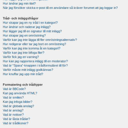
Hur ändrar jag min titel?
När jag försöker skicka e-post till en användare så kräver forumet att jag loggar in?
Tråd- och inläggsfrågor
Hur skapar jag en ny tråd i en kategori?
Hur ändrar och raderar jag inlägg?
Hur lägger jag till en signatur till mitt inlägg?
Hur skapar jag en omröstning?
Varför kan jag inte lägga till fler omröstningsalternativ?
Hur redigerar eller tar jag bort en omröstning?
Varför kan jag inte komma åt en kategori?
Varför kan jag inte bifoga filer?
Varför fick jag en varning?
Hur kan jag rapportera inlägg till en moderator?
Vad är “Spara”-knappen i trådformuläret till för?
Varför måste mitt inlägg godkännas?
Hur knuffar jag upp min tråd?
Formatering och trådtyper
Vad är BBCode?
Kan jag använda HTML?
Vad är smilies?
Kan jag infoga bilder?
Vad är globala anslag?
Vad är anslag?
Vad är notiser?
Vad är låsta trådar?
Vad är trådikoner?