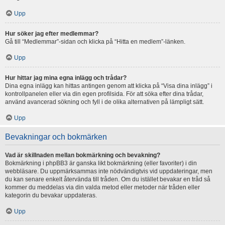
Upp
Hur söker jag efter medlemmar?
Gå till “Medlemmar”-sidan och klicka på “Hitta en medlem”-länken.
Upp
Hur hittar jag mina egna inlägg och trådar?
Dina egna inlägg kan hittas antingen genom att klicka på “Visa dina inlägg” i
kontrollpanelen eller via din egen profilsida. För att söka efter dina trådar,
använd avancerad sökning och fyll i de olika alternativen på lämpligt sätt.
Upp
Bevakningar och bokmärken
Vad är skillnaden mellan bokmärkning och bevakning?
Bokmärkning i phpBB3 är ganska likt bokmärkning (eller favoriter) i din
webbläsare. Du uppmärksammas inte nödvändigtvis vid uppdateringar, men
du kan senare enkelt återvända till tråden. Om du istället bevakar en tråd så
kommer du meddelas via din valda metod eller metoder när tråden eller
kategorin du bevakar uppdateras.
Upp