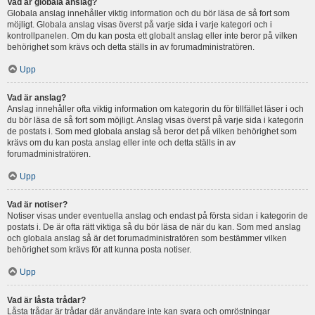
Vad är globala anslag?
Globala anslag innehåller viktig information och du bör läsa de så fort som
möjligt. Globala anslag visas överst på varje sida i varje kategori och i
kontrollpanelen. Om du kan posta ett globalt anslag eller inte beror på vilken
behörighet som krävs och detta ställs in av forumadministratören.
Upp
Vad är anslag?
Anslag innehåller ofta viktig information om kategorin du för tillfället läser i och
du bör läsa de så fort som möjligt. Anslag visas överst på varje sida i kategorin
de postats i. Som med globala anslag så beror det på vilken behörighet som
krävs om du kan posta anslag eller inte och detta ställs in av
forumadministratören.
Upp
Vad är notiser?
Notiser visas under eventuella anslag och endast på första sidan i kategorin de
postats i. De är ofta rätt viktiga så du bör läsa de när du kan. Som med anslag
och globala anslag så är det forumadministratören som bestämmer vilken
behörighet som krävs för att kunna posta notiser.
Upp
Vad är låsta trådar?
Låsta trådar är trådar där användare inte kan svara och omröstningar