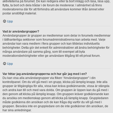
aktiviteterna på forumet. De kan redigera eller ta bort inlägg och låsa, låsa upp,
flytta, ta bort och dela trådar i de forum de modererar. I allmänhet så finns
moderatorerna där för att förhindra att användare kommer ifrån ämnet eller
postar anstötligt material.
Upp
Vad är användargrupper?
Användargrupper är grupper av medlemmar som delar in forumets medlemmar
i lätthanterliga sektioner som forumadministratörerna kan arbeta med. Varje
användar kan vara medlem i flera grupper och kan tilldelas individuella
behörigheter. Detta gör det enkelt för administratörer att ändra behörigheter för
många användare på samma gång, som till exempel att byta
moderationsbehörigheter eller ge användare tillgång till ett privat forum.
Upp
Var hittar jag användargrupperna och hur går jag med i en?
Du kan visa alla användargrupper via fliken “Användargrupper” i din
kontrollpanel. Om du vill gå med i en grupp, klicka på lämplig knapp. Inte alla
grupper är tillgängliga för alla, vissa kan kräva godkännande, vissa är stängda
och andra kan till och med vara dolda. Om gruppen är öppen kan du gå med i
den genom att klicka på lämplig knapp. Om gruppen kräver godkännande kan
du ansöka om medlemskap genom att klicka på lämplig knapp. Gruppledaren
måste godkänna din ansökan och de kan fråga dig varför du vill gå med i
gruppen. Besvära inte en gruppledare om de inte godkänner din ansökan, de
har sina anledningar.