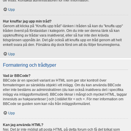
de visas. Kontakta administratören för mer information.
Upp
Hur knuffar jag upp min tråd?
Genom att klicka på “Knuffa upp tråd”-länken i tråden så kan du "knuffa upp"
tråden överst på förstasidan i kategorin. Om du inte ser denna länk så kan
uppknuffning av trådar vara inaktiverat, eller så har inte den krävda
tidsgränsen uppnåts än. Det går också att knuffa upp en tråd genom att helt
enkelt svara på den. Försäkra dig dock först om att du följer forumreglerna.
Upp
Formatering och trådtyper
Vad är BBCode?
BBCode är en speciell variant av HTML som ger stor kontroll över
formateringen av särskilda objekt i ett inlägg. Om du kan använda BBCode
eller inte bestäms av administratören (du kan också inaktivera det i specifika
inlägg via inläggsformuläret). BBCode liknar i mångt och mycket HTML, taggar
innesluts av hakparanteser [ och ] istället för < och >. För mer information om
BBCode se guiden som kan nås från inläggsformuläret.
Upp
Kan jag använda HTML?
Nej. Det är inte möjligt att posta HTML på detta forum och få det tolkat som