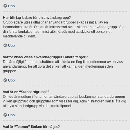
Upp
Hur blir jag ledare för en användargrupp?
Gruppledare utses oftast när användargrupper skapas initialt av en
forumadministratör. Om du är intresserad av att skapa en användargrupp så är
din första kontakt en administratör, försök med att skicka ett personligt
meddelande till dem.
Upp
Varför visas vissa användargrupper i andra färger?
Det är möjligt för administratören att tilldela en färg till medlemmar av en viss
användargrupp för att göra det enkelt att känna igen medlemmar i den
gruppen.
Upp
Vad är en “Standardgrupp”?
Om du är medlem i fler än en användargrupp så bestämmer standardgruppen
vilken gruppfärg och grupptitel som visas för dig. Administratören kan tillåta dig
att byta standardgrupp via din kontrollpanel.
Upp
Vad är “Teamet”-länken för något?