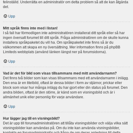
felinställd. Underrätta en administratör om detta problem så att de kan åtgärda
det.
Upp
Mitt språk finns inte med i listan!
I så fall har förmodligen inte administratören installerat ditt språk eller så har
ingen översatt forumet till ditt språk. Fråga administratören om de skulle kunna
installera språkpaketet du vill ha. Om språkpaketet inte finns så är du
välkommen att skapa en ny översättning. Mer information finns på phpBB
Limiteds webbplats (använd länken längst ner på forumsidorna).
Upp
Vad är det för bild som visas tillsammans med mitt användarnamn?
Det finns två bilder som kan visas tillsammans med ett användarnamn i inlägg.
Den ena är en titelbild, oftast är dessa bilder i form av stjärnor, prickar eller
block som visar hur många inlägg du har gjort eller din status på forumet. Den
andra bilden, oftast är den större, är känd som en visningsbild och är i
allmänhet unik eller personlig för varje användare.
Upp
Hur lägger jag till en visningsbild?
Det är upp till forumadministratören att tillåta visningsbilder och välja vilka sätt
visningsbilder kan användas på. Om du inte kan använda visningsbilder,
kontakta en forumadministratör och fråga de om deras anledning till detta.