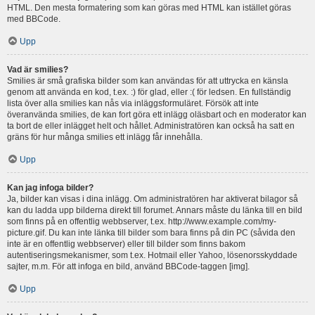
HTML. Den mesta formatering som kan göras med HTML kan istället göras
med BBCode.
Upp
Vad är smilies?
Smilies är små grafiska bilder som kan användas för att uttrycka en känsla
genom att använda en kod, t.ex. :) för glad, eller :( för ledsen. En fullständig
lista över alla smilies kan nås via inläggsformuläret. Försök att inte
överanvända smilies, de kan fort göra ett inlägg oläsbart och en moderator kan
ta bort de eller inlägget helt och hållet. Administratören kan också ha satt en
gräns för hur många smilies ett inlägg får innehålla.
Upp
Kan jag infoga bilder?
Ja, bilder kan visas i dina inlägg. Om administratören har aktiverat bilagor så
kan du ladda upp bilderna direkt till forumet. Annars måste du länka till en bild
som finns på en offentlig webbserver, t.ex. http://www.example.com/my-
picture.gif. Du kan inte länka till bilder som bara finns på din PC (såvida den
inte är en offentlig webbserver) eller till bilder som finns bakom
autentiseringsmekanismer, som t.ex. Hotmail eller Yahoo, lösenorsskyddade
sajter, m.m. För att infoga en bild, använd BBCode-taggen [img].
Upp