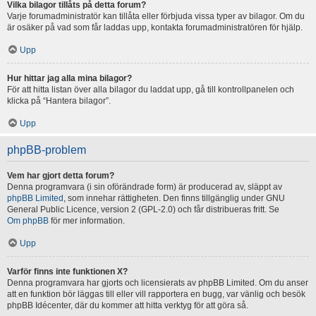
Vilka bilagor tillåts på detta forum?
Varje forumadministratör kan tillåta eller förbjuda vissa typer av bilagor. Om du
är osäker på vad som får laddas upp, kontakta forumadministratören för hjälp.
Upp
Hur hittar jag alla mina bilagor?
För att hitta listan över alla bilagor du laddat upp, gå till kontrollpanelen och
klicka på “Hantera bilagor”.
Upp
phpBB-problem
Vem har gjort detta forum?
Denna programvara (i sin oförändrade form) är producerad av, släppt av
phpBB Limited
, som innehar rättigheten. Den finns tillgänglig under GNU
General Public Licence, version 2 (GPL-2.0) och får distribueras fritt. Se
Om phpBB
för mer information.
Upp
Varför finns inte funktionen X?
Denna programvara har gjorts och licensierats av phpBB Limited. Om du anser
att en funktion bör läggas till eller vill rapportera en bugg, var vänlig och besök
phpBB Idécenter, där du kommer att hitta verktyg för att göra så.