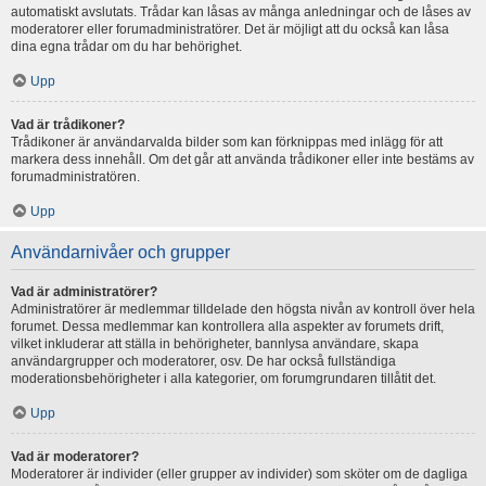
automatiskt avslutats. Trådar kan låsas av många anledningar och de låses av
moderatorer eller forumadministratörer. Det är möjligt att du också kan låsa
dina egna trådar om du har behörighet.
Upp
Vad är trådikoner?
Trådikoner är användarvalda bilder som kan förknippas med inlägg för att
markera dess innehåll. Om det går att använda trådikoner eller inte bestäms av
forumadministratören.
Upp
Användarnivåer och grupper
Vad är administratörer?
Administratörer är medlemmar tilldelade den högsta nivån av kontroll över hela
forumet. Dessa medlemmar kan kontrollera alla aspekter av forumets drift,
vilket inkluderar att ställa in behörigheter, bannlysa användare, skapa
användargrupper och moderatorer, osv. De har också fullständiga
moderationsbehörigheter i alla kategorier, om forumgrundaren tillåtit det.
Upp
Vad är moderatorer?
Moderatorer är individer (eller grupper av individer) som sköter om de dagliga