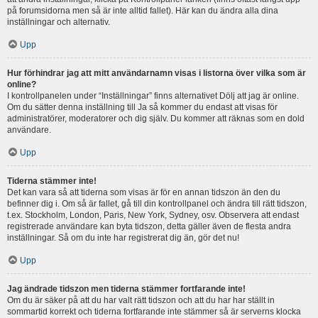
på forumsidorna men så är inte alltid fallet). Här kan du ändra alla dina
inställningar och alternativ.
Upp
Hur förhindrar jag att mitt användarnamn visas i listorna över vilka som är
online?
I kontrollpanelen under “Inställningar” finns alternativet Dölj att jag är online.
Om du sätter denna inställning till Ja så kommer du endast att visas för
administratörer, moderatorer och dig själv. Du kommer att räknas som en dold
användare.
Upp
Tiderna stämmer inte!
Det kan vara så att tiderna som visas är för en annan tidszon än den du
befinner dig i. Om så är fallet, gå till din kontrollpanel och ändra till rätt tidszon,
t.ex. Stockholm, London, Paris, New York, Sydney, osv. Observera att endast
registrerade användare kan byta tidszon, detta gäller även de flesta andra
inställningar. Så om du inte har registrerat dig än, gör det nu!
Upp
Jag ändrade tidszon men tiderna stämmer fortfarande inte!
Om du är säker på att du har valt rätt tidszon och att du har har ställt in
sommartid korrekt och tiderna fortfarande inte stämmer så är serverns klocka