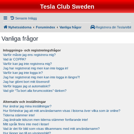
Tesla Club Sweden
Senaste Inlägg
Nyhetssidorna
Forumindex
Vanliga frågor
Registrera din Tesla/elbil
Vanliga frågor
Inloggnings- och registreringsfrågor
Varför måste jag ens registrera mig?
Vad är COPPA?
Varför kan jag inte registrera mig?
Jag har registrerat mig men kan inte logga in!
Varför kan jag inte logga in?
Jag har registrerat mig men kan inte logga in längre?!
Jag har glömt bort mitt lösenord!
Varför loggas jag ut automatiskt?
Vad gör “Ta bort alla forumcookies”-länken?
Alternativ och inställningar
Hur ändrar jag mina inställningar?
Hur förhindrar jag att mitt användarnamn visas i listorna över vilka som är online?
Tiderna stämmer inte!
Jag ändrade tidszon men tiderna stämmer fortfarande inte!
Mitt språk finns inte med i listan!
Vad är det för bild som visas tillsammans med mitt användarnamn?
Hur lägger jag till en visningsbild?