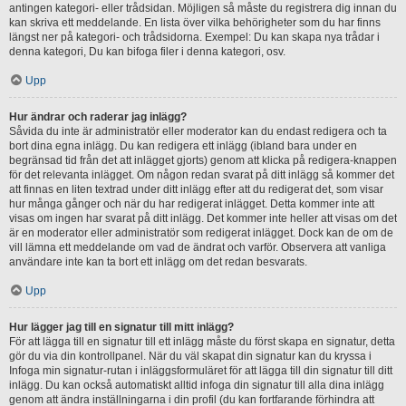
antingen kategori- eller trådsidan. Möjligen så måste du registrera dig innan du
kan skriva ett meddelande. En lista över vilka behörigheter som du har finns
längst ner på kategori- och trådsidorna. Exempel: Du kan skapa nya trådar i
denna kategori, Du kan bifoga filer i denna kategori, osv.
Upp
Hur ändrar och raderar jag inlägg?
Såvida du inte är administratör eller moderator kan du endast redigera och ta
bort dina egna inlägg. Du kan redigera ett inlägg (ibland bara under en
begränsad tid från det att inlägget gjorts) genom att klicka på redigera-knappen
för det relevanta inlägget. Om någon redan svarat på ditt inlägg så kommer det
att finnas en liten textrad under ditt inlägg efter att du redigerat det, som visar
hur många gånger och när du har redigerat inlägget. Detta kommer inte att
visas om ingen har svarat på ditt inlägg. Det kommer inte heller att visas om det
är en moderator eller administratör som redigerat inlägget. Dock kan de om de
vill lämna ett meddelande om vad de ändrat och varför. Observera att vanliga
användare inte kan ta bort ett inlägg om det redan besvarats.
Upp
Hur lägger jag till en signatur till mitt inlägg?
För att lägga till en signatur till ett inlägg måste du först skapa en signatur, detta
gör du via din kontrollpanel. När du väl skapat din signatur kan du kryssa i
Infoga min signatur-rutan i inläggsformuläret för att lägga till din signatur till ditt
inlägg. Du kan också automatiskt alltid infoga din signatur till alla dina inlägg
genom att ändra inställningarna i din profil (du kan fortfarande förhindra att