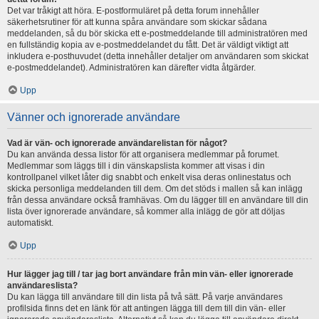
Det var tråkigt att höra. E-postformuläret på detta forum innehåller
säkerhetsrutiner för att kunna spåra användare som skickar sådana
meddelanden, så du bör skicka ett e-postmeddelande till administratören med
en fullständig kopia av e-postmeddelandet du fått. Det är väldigt viktigt att
inkludera e-posthuvudet (detta innehåller detaljer om användaren som skickat
e-postmeddelandet). Administratören kan därefter vidta åtgärder.
Upp
Vänner och ignorerade användare
Vad är vän- och ignorerade användarelistan för något?
Du kan använda dessa listor för att organisera medlemmar på forumet.
Medlemmar som läggs till i din vänskapslista kommer att visas i din
kontrollpanel vilket låter dig snabbt och enkelt visa deras onlinestatus och
skicka personliga meddelanden till dem. Om det stöds i mallen så kan inlägg
från dessa användare också framhävas. Om du lägger till en användare till din
lista över ignorerade användare, så kommer alla inlägg de gör att döljas
automatiskt.
Upp
Hur lägger jag till / tar jag bort användare från min vän- eller ignorerade
användareslista?
Du kan lägga till användare till din lista på två sätt. På varje användares
profilsida finns det en länk för att antingen lägga till dem till din vän- eller