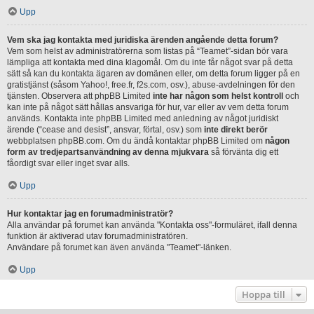
Upp
Vem ska jag kontakta med juridiska ärenden angående detta forum?
Vem som helst av administratörerna som listas på “Teamet”-sidan bör vara
lämpliga att kontakta med dina klagomål. Om du inte får något svar på detta
sätt så kan du kontakta ägaren av domänen eller, om detta forum ligger på en
gratistjänst (såsom Yahoo!, free.fr, f2s.com, osv.), abuse-avdelningen för den
tjänsten. Observera att phpBB Limited
inte har någon som helst kontroll
och
kan inte på något sätt hållas ansvariga för hur, var eller av vem detta forum
används. Kontakta inte phpBB Limited med anledning av något juridiskt
ärende (“cease and desist”, ansvar, förtal, osv.) som
inte direkt berör
webbplatsen phpBB.com. Om du ändå kontaktar phpBB Limited om
någon
form av tredjepartsanvändning av denna mjukvara
så förvänta dig ett
fåordigt svar eller inget svar alls.
Upp
Hur kontaktar jag en forumadministratör?
Alla användar på forumet kan använda "Kontakta oss"-formuläret, ifall denna
funktion är aktiverad utav forumadministratören.
Användare på forumet kan även använda "Teamet"-länken.
Upp
Hoppa till