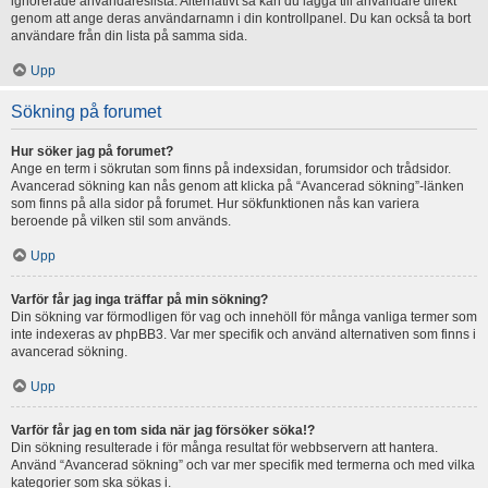
ignorerade användareslista. Alternativt så kan du lägga till användare direkt
genom att ange deras användarnamn i din kontrollpanel. Du kan också ta bort
användare från din lista på samma sida.
Upp
Sökning på forumet
Hur söker jag på forumet?
Ange en term i sökrutan som finns på indexsidan, forumsidor och trådsidor.
Avancerad sökning kan nås genom att klicka på “Avancerad sökning”-länken
som finns på alla sidor på forumet. Hur sökfunktionen nås kan variera
beroende på vilken stil som används.
Upp
Varför får jag inga träffar på min sökning?
Din sökning var förmodligen för vag och innehöll för många vanliga termer som
inte indexeras av phpBB3. Var mer specifik och använd alternativen som finns i
avancerad sökning.
Upp
Varför får jag en tom sida när jag försöker söka!?
Din sökning resulterade i för många resultat för webbservern att hantera.
Använd “Avancerad sökning” och var mer specifik med termerna och med vilka
kategorier som ska sökas i.