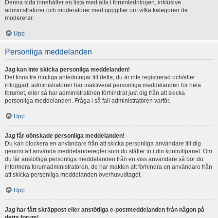
Denna sida innehåller en lista med alla i forumledningen, inklusive
administratörer och moderatorer med uppgifter om vilka kategorier de
modererar.
Upp
Personliga meddelanden
Jag kan inte skicka personliga meddelanden!
Det finns tre möjliga anledningar till detta; du är inte registrerad och/eller
inloggad, administratören har inaktiverat personliga meddelanden för hela
forumet, eller så har administratören förhindrat just dig från att skicka
personliga meddelanden. Fråga i så fall administratören varför.
Upp
Jag får oönskade personliga meddelanden!
Du kan blockera en användare från att skicka personliga användare till dig
genom att använda meddelanderegler som du ställer in i din kontrollpanel. Om
du får anstötliga personliga meddelanden från en viss användare så bör du
informera forumadministratören, de har makten att förhindra en användare från
att skicka personliga meddelanden överhuvudtaget.
Upp
Jag har fått skräppost eller anstötliga e-postmeddelanden från någon på
detta forum!