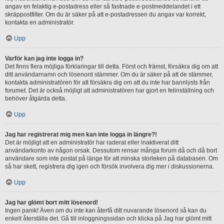
angav en felaktig e-postadress eller så fastnade e-postmeddelandet i ett
skräppostfilter. Om du är säker på att e-postadressen du angav var korrekt,
kontakta en administratör.
Upp
Varför kan jag inte logga in?
Det finns flera möjliga förklaringar till detta. Först och främst, försäkra dig om att
ditt användarnamn och lösenord stämmer. Om du är säker på att de stämmer,
kontakta administratören för att försäkra dig om att du inte har bannlysts från
forumet. Det är också möjligt att administratören har gjort en felinställning och
behöver åtgärda detta.
Upp
Jag har registrerat mig men kan inte logga in längre?!
Det är möjligt att en administratör har raderat eller inaktiverat ditt
användarkonto av någon orsak. Dessutom rensar många forum då och då bort
användare som inte postat på länge för att minska storleken på databasen. Om
så har skett, registrera dig igen och försök involvera dig mer i diskussionerna.
Upp
Jag har glömt bort mitt lösenord!
Ingen panik! Även om du inte kan återfå ditt nuvarande lösenord så kan du
enkelt återställa det. Gå till inloggningssidan och klicka på Jag har glömt mitt