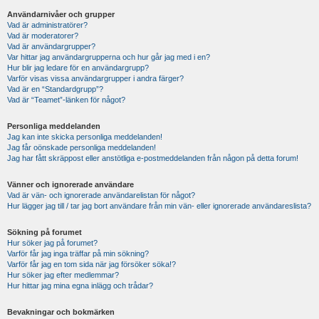
Användarnivåer och grupper
Vad är administratörer?
Vad är moderatorer?
Vad är användargrupper?
Var hittar jag användargrupperna och hur går jag med i en?
Hur blir jag ledare för en användargrupp?
Varför visas vissa användargrupper i andra färger?
Vad är en “Standardgrupp”?
Vad är “Teamet”-länken för något?
Personliga meddelanden
Jag kan inte skicka personliga meddelanden!
Jag får oönskade personliga meddelanden!
Jag har fått skräppost eller anstötliga e-postmeddelanden från någon på detta forum!
Vänner och ignorerade användare
Vad är vän- och ignorerade användarelistan för något?
Hur lägger jag till / tar jag bort användare från min vän- eller ignorerade användareslista?
Sökning på forumet
Hur söker jag på forumet?
Varför får jag inga träffar på min sökning?
Varför får jag en tom sida när jag försöker söka!?
Hur söker jag efter medlemmar?
Hur hittar jag mina egna inlägg och trådar?
Bevakningar och bokmärken