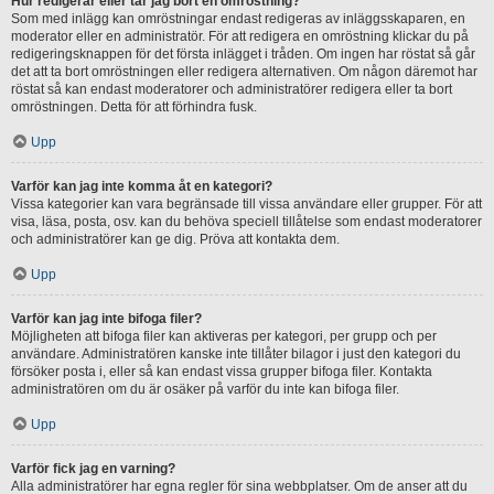
Hur redigerar eller tar jag bort en omröstning?
Som med inlägg kan omröstningar endast redigeras av inläggsskaparen, en
moderator eller en administratör. För att redigera en omröstning klickar du på
redigeringsknappen för det första inlägget i tråden. Om ingen har röstat så går
det att ta bort omröstningen eller redigera alternativen. Om någon däremot har
röstat så kan endast moderatorer och administratörer redigera eller ta bort
omröstningen. Detta för att förhindra fusk.
Upp
Varför kan jag inte komma åt en kategori?
Vissa kategorier kan vara begränsade till vissa användare eller grupper. För att
visa, läsa, posta, osv. kan du behöva speciell tillåtelse som endast moderatorer
och administratörer kan ge dig. Pröva att kontakta dem.
Upp
Varför kan jag inte bifoga filer?
Möjligheten att bifoga filer kan aktiveras per kategori, per grupp och per
användare. Administratören kanske inte tillåter bilagor i just den kategori du
försöker posta i, eller så kan endast vissa grupper bifoga filer. Kontakta
administratören om du är osäker på varför du inte kan bifoga filer.
Upp
Varför fick jag en varning?
Alla administratörer har egna regler för sina webbplatser. Om de anser att du