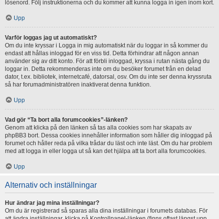
lösenord. Följ instruktionerna och du kommer att kunna logga in igen inom kort.
Upp
Varför loggas jag ut automatiskt?
Om du inte kryssar i Logga in mig automatiskt när du loggar in så kommer du
endast att hållas inloggad för en viss tid. Detta förhindrar att någon annan
använder sig av ditt konto. För att förbli inloggad, kryssa i rutan nästa gång du
loggar in. Detta rekommenderas inte om du besöker forumet från en delad
dator, t.ex. bibliotek, internetcafé, datorsal, osv. Om du inte ser denna kryssruta
så har forumadministratören inaktiverat denna funktion.
Upp
Vad gör “Ta bort alla forumcookies”-länken?
Genom att klicka på den länken så tas alla cookies som har skapats av
phpBB3 bort. Dessa cookies innehåller information som håller dig inloggad på
forumet och håller reda på vilka trådar du läst och inte läst. Om du har problem
med att logga in eller logga ut så kan det hjälpa att ta bort alla forumcookies.
Upp
Alternativ och inställningar
Hur ändrar jag mina inställningar?
Om du är registrerad så sparas alla dina inställningar i forumets databas. För
att ändra inställningar, klicka på Kontrollpanel-länken (finns oftast längst upp