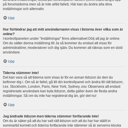
på forumsidorna men så är inte alltid fallet). Här kan du ändra alla dina
inställningar och alternativ.
Upp
Hur förhindrar jag att mitt användarnamn visas i listorna över vilka som är
online?
I kontrollpanelen under “Inställningar” finns alternativet Dölj att jag är online.
Om du sätter denna inställning till Ja så kommer du endast att visas för
administratörer, moderatorer och dig själv. Du kommer att räknas som en dold
användare.
Upp
Tiderna stämmer inte!
Det kan vara så att tiderna som visas är för en annan tidszon än den du
befinner dig i. Om så är fallet, gå till din kontrollpanel och ändra till rätt tidszon,
t.ex. Stockholm, London, Paris, New York, Sydney, osv. Observera att endast
registrerade användare kan byta tidszon, detta gäller även de flesta andra
inställningar. Så om du inte har registrerat dig än, gör det nu!
Upp
Jag ändrade tidszon men tiderna stämmer fortfarande inte!
Om du är säker på att du har valt rätt tidszon och att du har har ställt in
sommartid korrekt och tiderna fortfarande inte stämmer så är serverns klocka