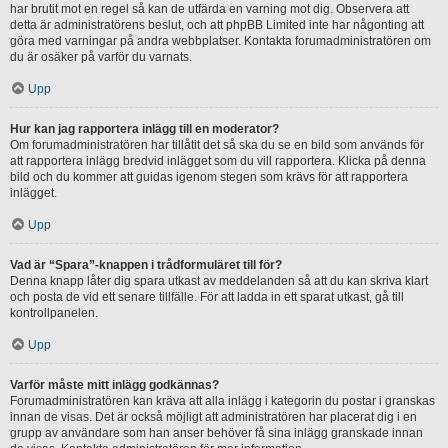
har brutit mot en regel så kan de utfärda en varning mot dig. Observera att
detta är administratörens beslut, och att phpBB Limited inte har någonting att
göra med varningar på andra webbplatser. Kontakta forumadministratören om
du är osäker på varför du varnats.
Upp
Hur kan jag rapportera inlägg till en moderator?
Om forumadministratören har tillåtit det så ska du se en bild som används för
att rapportera inlägg bredvid inlägget som du vill rapportera. Klicka på denna
bild och du kommer att guidas igenom stegen som krävs för att rapportera
inlägget.
Upp
Vad är “Spara”-knappen i trådformuläret till för?
Denna knapp låter dig spara utkast av meddelanden så att du kan skriva klart
och posta de vid ett senare tillfälle. För att ladda in ett sparat utkast, gå till
kontrollpanelen.
Upp
Varför måste mitt inlägg godkännas?
Forumadministratören kan kräva att alla inlägg i kategorin du postar i granskas
innan de visas. Det är också möjligt att administratören har placerat dig i en
grupp av användare som han anser behöver få sina inlägg granskade innan