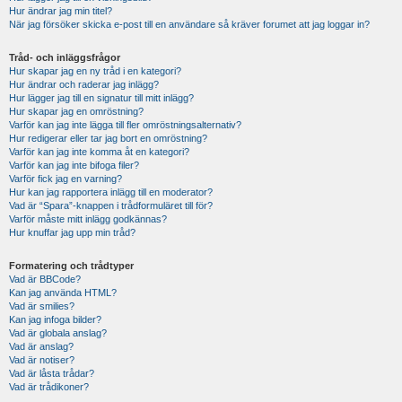
Hur ändrar jag min titel?
När jag försöker skicka e-post till en användare så kräver forumet att jag loggar in?
Tråd- och inläggsfrågor
Hur skapar jag en ny tråd i en kategori?
Hur ändrar och raderar jag inlägg?
Hur lägger jag till en signatur till mitt inlägg?
Hur skapar jag en omröstning?
Varför kan jag inte lägga till fler omröstningsalternativ?
Hur redigerar eller tar jag bort en omröstning?
Varför kan jag inte komma åt en kategori?
Varför kan jag inte bifoga filer?
Varför fick jag en varning?
Hur kan jag rapportera inlägg till en moderator?
Vad är “Spara”-knappen i trådformuläret till för?
Varför måste mitt inlägg godkännas?
Hur knuffar jag upp min tråd?
Formatering och trådtyper
Vad är BBCode?
Kan jag använda HTML?
Vad är smilies?
Kan jag infoga bilder?
Vad är globala anslag?
Vad är anslag?
Vad är notiser?
Vad är låsta trådar?
Vad är trådikoner?