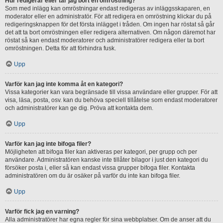
Hur redigerar eller tar jag bort en omröstning?
Som med inlägg kan omröstningar endast redigeras av inläggsskaparen, en
moderator eller en administratör. För att redigera en omröstning klickar du på
redigeringsknappen för det första inlägget i tråden. Om ingen har röstat så går
det att ta bort omröstningen eller redigera alternativen. Om någon däremot har
röstat så kan endast moderatorer och administratörer redigera eller ta bort
omröstningen. Detta för att förhindra fusk.
Upp
Varför kan jag inte komma åt en kategori?
Vissa kategorier kan vara begränsade till vissa användare eller grupper. För att
visa, läsa, posta, osv. kan du behöva speciell tillåtelse som endast moderatorer
och administratörer kan ge dig. Pröva att kontakta dem.
Upp
Varför kan jag inte bifoga filer?
Möjligheten att bifoga filer kan aktiveras per kategori, per grupp och per
användare. Administratören kanske inte tillåter bilagor i just den kategori du
försöker posta i, eller så kan endast vissa grupper bifoga filer. Kontakta
administratören om du är osäker på varför du inte kan bifoga filer.
Upp
Varför fick jag en varning?
Alla administratörer har egna regler för sina webbplatser. Om de anser att du