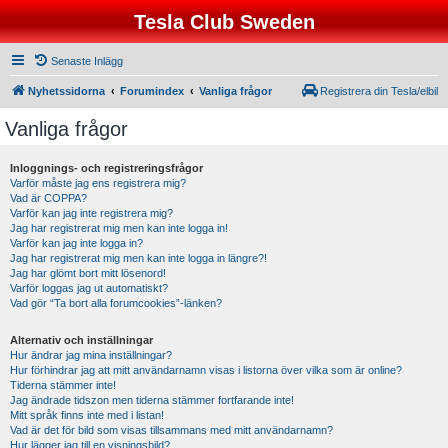
Tesla Club Sweden
Senaste Inlägg
Nyhetssidorna
Forumindex
Vanliga frågor
Registrera din Tesla/elbil
Vanliga frågor
Inloggnings- och registreringsfrågor
Varför måste jag ens registrera mig?
Vad är COPPA?
Varför kan jag inte registrera mig?
Jag har registrerat mig men kan inte logga in!
Varför kan jag inte logga in?
Jag har registrerat mig men kan inte logga in längre?!
Jag har glömt bort mitt lösenord!
Varför loggas jag ut automatiskt?
Vad gör “Ta bort alla forumcookies”-länken?
Alternativ och inställningar
Hur ändrar jag mina inställningar?
Hur förhindrar jag att mitt användarnamn visas i listorna över vilka som är online?
Tiderna stämmer inte!
Jag ändrade tidszon men tiderna stämmer fortfarande inte!
Mitt språk finns inte med i listan!
Vad är det för bild som visas tillsammans med mitt användarnamn?
Hur lägger jag till en visningsbild?