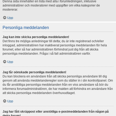
Denna sida innehåller en lista med alla i forumledningen, inklusive
administratörer och moderatorer med uppgifter om vilka kategorier de
modererar.
Upp
Personliga meddelanden
Jag kan inte skicka personliga meddelanden!
Det finns tre möjliga anledningar till detta; du är inte registrerad och/eller
inloggad, administratören har inaktiverat personliga meddelanden för hela
forumet, eller så har administratören förhindrat just dig från att skicka
personliga meddelanden. Fråga i så fall administratören varför.
Upp
Jag får oönskade personliga meddelanden!
Du kan blockera en användare från att skicka personliga användare till dig
genom att använda meddelanderegler som du ställer in i din kontrollpanel. Om
du får anstötliga personliga meddelanden från en viss användare så bör du
informera forumadministratören, de har makten att förhindra en användare från
att skicka personliga meddelanden överhuvudtaget.
Upp
Jag har fått skräppost eller anstötliga e-postmeddelanden från någon på
detta forum!