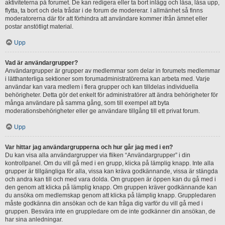
aktiviteterna på forumet. De kan redigera eller ta bort inlägg och låsa, låsa upp,
flytta, ta bort och dela trådar i de forum de modererar. I allmänhet så finns
moderatorerna där för att förhindra att användare kommer ifrån ämnet eller
postar anstötligt material.
Upp
Vad är användargrupper?
Användargrupper är grupper av medlemmar som delar in forumets medlemmar
i lätthanterliga sektioner som forumadministratörerna kan arbeta med. Varje
användar kan vara medlem i flera grupper och kan tilldelas individuella
behörigheter. Detta gör det enkelt för administratörer att ändra behörigheter för
många användare på samma gång, som till exempel att byta
moderationsbehörigheter eller ge användare tillgång till ett privat forum.
Upp
Var hittar jag användargrupperna och hur går jag med i en?
Du kan visa alla användargrupper via fliken “Användargrupper” i din
kontrollpanel. Om du vill gå med i en grupp, klicka på lämplig knapp. Inte alla
grupper är tillgängliga för alla, vissa kan kräva godkännande, vissa är stängda
och andra kan till och med vara dolda. Om gruppen är öppen kan du gå med i
den genom att klicka på lämplig knapp. Om gruppen kräver godkännande kan
du ansöka om medlemskap genom att klicka på lämplig knapp. Gruppledaren
måste godkänna din ansökan och de kan fråga dig varför du vill gå med i
gruppen. Besvära inte en gruppledare om de inte godkänner din ansökan, de
har sina anledningar.