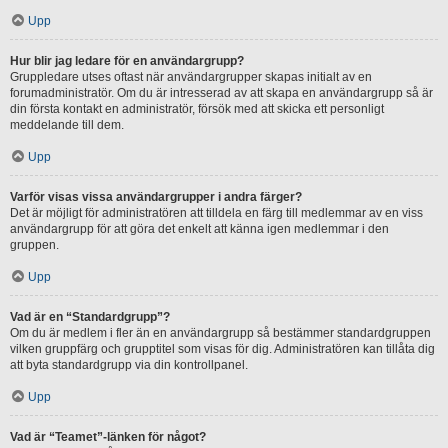
Upp
Hur blir jag ledare för en användargrupp?
Gruppledare utses oftast när användargrupper skapas initialt av en
forumadministratör. Om du är intresserad av att skapa en användargrupp så är
din första kontakt en administratör, försök med att skicka ett personligt
meddelande till dem.
Upp
Varför visas vissa användargrupper i andra färger?
Det är möjligt för administratören att tilldela en färg till medlemmar av en viss
användargrupp för att göra det enkelt att känna igen medlemmar i den
gruppen.
Upp
Vad är en “Standardgrupp”?
Om du är medlem i fler än en användargrupp så bestämmer standardgruppen
vilken gruppfärg och grupptitel som visas för dig. Administratören kan tillåta dig
att byta standardgrupp via din kontrollpanel.
Upp
Vad är “Teamet”-länken för något?