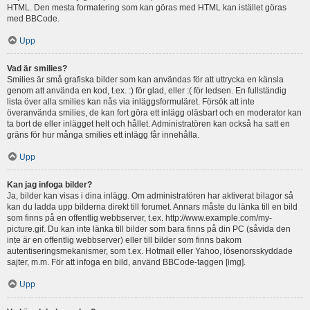
HTML. Den mesta formatering som kan göras med HTML kan istället göras
med BBCode.
Upp
Vad är smilies?
Smilies är små grafiska bilder som kan användas för att uttrycka en känsla
genom att använda en kod, t.ex. :) för glad, eller :( för ledsen. En fullständig
lista över alla smilies kan nås via inläggsformuläret. Försök att inte
överanvända smilies, de kan fort göra ett inlägg oläsbart och en moderator kan
ta bort de eller inlägget helt och hållet. Administratören kan också ha satt en
gräns för hur många smilies ett inlägg får innehålla.
Upp
Kan jag infoga bilder?
Ja, bilder kan visas i dina inlägg. Om administratören har aktiverat bilagor så
kan du ladda upp bilderna direkt till forumet. Annars måste du länka till en bild
som finns på en offentlig webbserver, t.ex. http://www.example.com/my-
picture.gif. Du kan inte länka till bilder som bara finns på din PC (såvida den
inte är en offentlig webbserver) eller till bilder som finns bakom
autentiseringsmekanismer, som t.ex. Hotmail eller Yahoo, lösenorsskyddade
sajter, m.m. För att infoga en bild, använd BBCode-taggen [img].
Upp