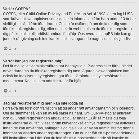
Vad är COPPA?
COPPA, eller Child Online Privacy and Protection Act of 1998, är en lag i USA
som kräver att webbplatser som samlar in information från barn under 13 år har
skriftligt tillstånd från föräldrarna. Om du är osäker på om detta rör dig som
försöker att registrera dig, eller om det rör webbplatsen du försöker registrera
dig på, kontakta ett juridiskt ombud för hjälp. Observera att phpBB inte kan ge
juridisk rådgivning och inte kan kontaktas angående något som helst juridiskt.
Upp
Varför kan jag inte registrera mig?
Det är möjligt att administratören har bannlyst din IP-adress eller förbjudit det
användarnamn du försöker registrera dig med. Ägaren av webbplatsen kan
också ha inaktiverat nyregistreringar för att förhindra att nya besökare blir
medlemmar. Kontakta en administratör för hjälp.
Upp
Jag har registrerat mig men kan inte logga in!
Försäkra dig först och främst om att du anger rätt användarnamn och lösenord.
Om de stämmer så kan en av två saker ha hänt. Om COPPA-stöd är aktiverat
och du under registreringen angav att du är under 13 år så måste du följa
instruktionerna du fått. Vissa forum kräver också att nya registreringar aktiveras
innan de kan användas, antingen av dig själv eller av an administratör; denna
information visades under registreringen. Om du har fått ett e-postmeddelande,
följ instruktionerna i det. Om du inte fått ett e-postmeddelande så kanske du