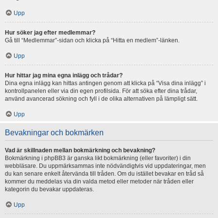
Upp
Hur söker jag efter medlemmar?
Gå till “Medlemmar”-sidan och klicka på “Hitta en medlem”-länken.
Upp
Hur hittar jag mina egna inlägg och trådar?
Dina egna inlägg kan hittas antingen genom att klicka på “Visa dina inlägg” i
kontrollpanelen eller via din egen profilsida. För att söka efter dina trådar,
använd avancerad sökning och fyll i de olika alternativen på lämpligt sätt.
Upp
Bevakningar och bokmärken
Vad är skillnaden mellan bokmärkning och bevakning?
Bokmärkning i phpBB3 är ganska likt bokmärkning (eller favoriter) i din
webbläsare. Du uppmärksammas inte nödvändigtvis vid uppdateringar, men
du kan senare enkelt återvända till tråden. Om du istället bevakar en tråd så
kommer du meddelas via din valda metod eller metoder när tråden eller
kategorin du bevakar uppdateras.
Upp