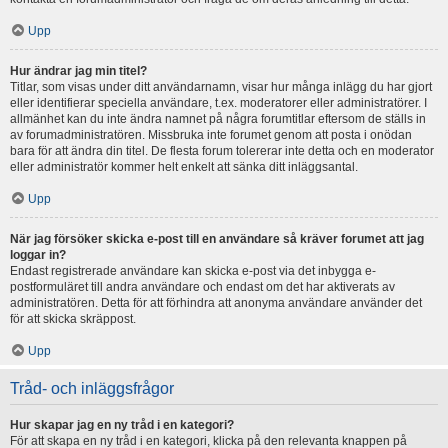
Upp
Hur ändrar jag min titel?
Titlar, som visas under ditt användarnamn, visar hur många inlägg du har gjort
eller identifierar speciella användare, t.ex. moderatorer eller administratörer. I
allmänhet kan du inte ändra namnet på några forumtitlar eftersom de ställs in
av forumadministratören. Missbruka inte forumet genom att posta i onödan
bara för att ändra din titel. De flesta forum tolererar inte detta och en moderator
eller administratör kommer helt enkelt att sänka ditt inläggsantal.
Upp
När jag försöker skicka e-post till en användare så kräver forumet att jag
loggar in?
Endast registrerade användare kan skicka e-post via det inbygga e-
postformuläret till andra användare och endast om det har aktiverats av
administratören. Detta för att förhindra att anonyma användare använder det
för att skicka skräppost.
Upp
Tråd- och inläggsfrågor
Hur skapar jag en ny tråd i en kategori?
För att skapa en ny tråd i en kategori, klicka på den relevanta knappen på