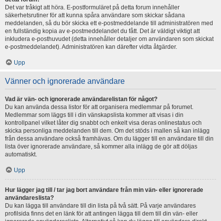
Det var tråkigt att höra. E-postformuläret på detta forum innehåller
säkerhetsrutiner för att kunna spåra användare som skickar sådana
meddelanden, så du bör skicka ett e-postmeddelande till administratören med
en fullständig kopia av e-postmeddelandet du fått. Det är väldigt viktigt att
inkludera e-posthuvudet (detta innehåller detaljer om användaren som skickat
e-postmeddelandet). Administratören kan därefter vidta åtgärder.
Upp
Vänner och ignorerade användare
Vad är vän- och ignorerade användarelistan för något?
Du kan använda dessa listor för att organisera medlemmar på forumet.
Medlemmar som läggs till i din vänskapslista kommer att visas i din
kontrollpanel vilket låter dig snabbt och enkelt visa deras onlinestatus och
skicka personliga meddelanden till dem. Om det stöds i mallen så kan inlägg
från dessa användare också framhävas. Om du lägger till en användare till din
lista över ignorerade användare, så kommer alla inlägg de gör att döljas
automatiskt.
Upp
Hur lägger jag till / tar jag bort användare från min vän- eller ignorerade
användareslista?
Du kan lägga till användare till din lista på två sätt. På varje användares
profilsida finns det en länk för att antingen lägga till dem till din vän- eller