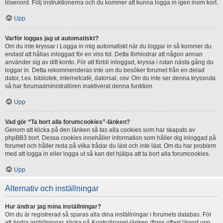
lösenord. Följ instruktionerna och du kommer att kunna logga in igen inom kort.
Upp
Varför loggas jag ut automatiskt?
Om du inte kryssar i Logga in mig automatiskt när du loggar in så kommer du
endast att hållas inloggad för en viss tid. Detta förhindrar att någon annan
använder sig av ditt konto. För att förbli inloggad, kryssa i rutan nästa gång du
loggar in. Detta rekommenderas inte om du besöker forumet från en delad
dator, t.ex. bibliotek, internetcafé, datorsal, osv. Om du inte ser denna kryssruta
så har forumadministratören inaktiverat denna funktion.
Upp
Vad gör “Ta bort alla forumcookies”-länken?
Genom att klicka på den länken så tas alla cookies som har skapats av
phpBB3 bort. Dessa cookies innehåller information som håller dig inloggad på
forumet och håller reda på vilka trådar du läst och inte läst. Om du har problem
med att logga in eller logga ut så kan det hjälpa att ta bort alla forumcookies.
Upp
Alternativ och inställningar
Hur ändrar jag mina inställningar?
Om du är registrerad så sparas alla dina inställningar i forumets databas. För
att ändra inställningar, klicka på Kontrollpanel-länken (finns oftast längst upp