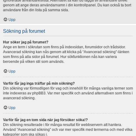
ignorerade användareslista. Alternativt så kan du lägga till användare direkt
genom att ange deras användarnamn i din kontrollpanel. Du kan också ta bort
användare från din lista på samma sida.
Upp
Sökning på forumet
Hur söker jag på forumet?
Ange en term i sökrutan som finns på indexsidan, forumsidor och trådsidor.
Avancerad sökning kan nås genom att klicka på “Avancerad sökning”-länken
som finns på alla sidor på forumet. Hur sökfunktionen nås kan variera
beroende på vilken stil som används.
Upp
Varför får jag inga träffar på min sökning?
Din sökning var förmodligen för vag och innehöll för många vanliga termer som
inte indexeras av phpBB3. Var mer specifik och använd alternativen som finns i
avancerad sökning.
Upp
Varför får jag en tom sida när jag försöker söka!?
Din sökning resulterade i för många resultat för webbservern att hantera.
Använd “Avancerad sökning” och var mer specifik med termerna och med vilka
kategorier som ska sökas i.