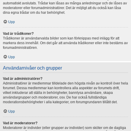
automatiskt avslutats. Trådar kan låsas av många anledningar och de låses av
moderatorer eller forumadministratörer. Det är möjligt att du också kan låsa
dina egna trådar om du har behörighet.
Upp
Vad är trådikoner?
Trådikoner är användarvalda bilder som kan förknippas med inlägg för att
markera dess innehåll. Om det går att använda trådikoner eller inte bestäms av
forumadministratören.
Upp
Användarnivåer och grupper
Vad är administratörer?
Administratörer är medlemmar tilldelade den högsta nivån av kontroll över hela
forumet. Dessa medlemmar kan kontrollera alla aspekter av forumets drift,
vilket inkluderar att ställa in behörigheter, bannlysa användare, skapa
användargrupper och moderatorer, osv. De har också fullständiga
moderationsbehörigheter i alla kategorier, om forumgrundaren tillåtit det.
Upp
Vad är moderatorer?
Moderatorer är individer (eller grupper av individer) som sköter om de dagliga