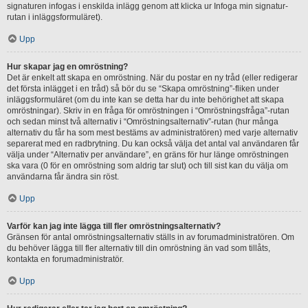
signaturen infogas i enskilda inlägg genom att klicka ur Infoga min signatur-
rutan i inläggsformuläret).
Upp
Hur skapar jag en omröstning?
Det är enkelt att skapa en omröstning. När du postar en ny tråd (eller redigerar
det första inlägget i en tråd) så bör du se “Skapa omröstning”-fliken under
inläggsformuläret (om du inte kan se detta har du inte behörighet att skapa
omröstningar). Skriv in en fråga för omröstningen i “Omröstningsfråga”-rutan
och sedan minst två alternativ i “Omröstningsalternativ”-rutan (hur många
alternativ du får ha som mest bestäms av administratören) med varje alternativ
separerat med en radbrytning. Du kan också välja det antal val användaren får
välja under “Alternativ per användare”, en gräns för hur länge omröstningen
ska vara (0 för en omröstning som aldrig tar slut) och till sist kan du välja om
användarna får ändra sin röst.
Upp
Varför kan jag inte lägga till fler omröstningsalternativ?
Gränsen för antal omröstningsalternativ ställs in av forumadministratören. Om
du behöver lägga till fler alternativ till din omröstning än vad som tillåts,
kontakta en forumadministratör.
Upp