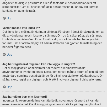
angav en felaktig e-postadress eller så fastnade e-postmeddelandet i ett
skräppostfilter. Om du är säker på att e-postadressen du angav var korrekt,
kontakta en administratör.
Upp
Varför kan jag inte logga in?
Det finns flera möjliga förklaringar till detta. Först och främst, försäkra dig om att
ditt användarnamn och lösenord stämmer. Om du är säker på att de stämmer,
kontakta administratören för att försäkra dig om att du inte har bannlysts från
forumet. Det är också möjligt att administratören har gjort en felinställning och
behöver åtgärda detta.
Upp
Jag har registrerat mig men kan inte logga in längre?!
Det är möjligt att en administratör har raderat eller inaktiverat ditt
användarkonto av någon orsak. Dessutom rensar många forum då och då bort
användare som inte postat på länge för att minska storleken på databasen. Om
så har skett, registrera dig igen och försök involvera dig mer i diskussionerna.
Upp
Jag har glömt bort mitt lösenord!
Ingen panik! Även om du inte kan återfå ditt nuvarande lösenord så kan du
enkelt återställa det. Gå till inloggningssidan och klicka på Jag har glömt mitt