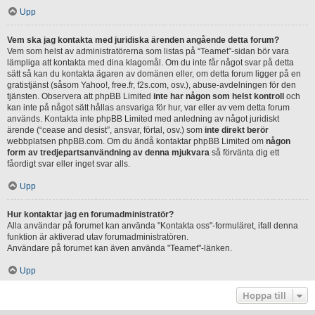
Upp
Vem ska jag kontakta med juridiska ärenden angående detta forum?
Vem som helst av administratörerna som listas på “Teamet”-sidan bör vara
lämpliga att kontakta med dina klagomål. Om du inte får något svar på detta
sätt så kan du kontakta ägaren av domänen eller, om detta forum ligger på en
gratistjänst (såsom Yahoo!, free.fr, f2s.com, osv.), abuse-avdelningen för den
tjänsten. Observera att phpBB Limited
inte har någon som helst kontroll
och
kan inte på något sätt hållas ansvariga för hur, var eller av vem detta forum
används. Kontakta inte phpBB Limited med anledning av något juridiskt
ärende (“cease and desist”, ansvar, förtal, osv.) som
inte direkt berör
webbplatsen phpBB.com. Om du ändå kontaktar phpBB Limited om
någon
form av tredjepartsanvändning av denna mjukvara
så förvänta dig ett
fåordigt svar eller inget svar alls.
Upp
Hur kontaktar jag en forumadministratör?
Alla användar på forumet kan använda "Kontakta oss"-formuläret, ifall denna
funktion är aktiverad utav forumadministratören.
Användare på forumet kan även använda "Teamet"-länken.
Upp
Hoppa till