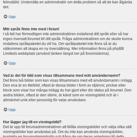
felinställd. Underrätta en administratör om detta problem så att de kan åtgärda
det.
Upp
Mitt språk finns inte med i listan!
I så fall har förmodligen inte administratören installerat ditt språk eller så har
ingen översatt forumet till ditt språk. Fråga administratören om de skulle kunna
installera språkpaketet du vill ha. Om språkpaketet inte finns så är du
välkommen att skapa en ny översättning. Mer information finns på phpBB
Limiteds webbplats (använd länken längst ner på forumsidorna).
Upp
Vad är det för bild som visas tillsammans med mitt användarnamn?
Det finns två bilder som kan visas tillsammans med ett användarnamn i inlägg.
Den ena är en titelbild, oftast är dessa bilder i form av stjärnor, prickar eller
block som visar hur många inlägg du har gjort eller din status på forumet. Den
andra bilden, oftast är den större, är känd som en visningsbild och är i
allmänhet unik eller personlig för varje användare.
Upp
Hur lägger jag till en visningsbild?
Det är upp till forumadministratören att tillåta visningsbilder och välja vilka sätt
visningsbilder kan användas på. Om du inte kan använda visningsbilder,
kontakta en forumadministratör och fråga de om deras anledning till detta.