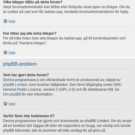
Vilka bilagor tillåts på detta forum?
Varje forumadministratör kan tillåta eller förbjuda vissa typer av bilagor. Om du
är osäker på vad som får laddas upp, kontakta forumadministratören för hjälp.
Upp
Hur hittar jag alla mina bilagor?
För att hitta listan över alla bilagor du laddat upp, gå till kontrollpanelen och
klicka på “Hantera bilagor”.
Upp
phpBB-problem
Vem har gjort detta forum?
Denna programvara (i sin oförändrade form) är producerad av, släppt av
phpBB Limited
, som innehar rättigheten. Den finns tillgänglig under GNU
General Public Licence, version 2 (GPL-2.0) och får distribueras fritt. Se
Om phpBB
för mer information.
Upp
Varför finns inte funktionen X?
Denna programvara har gjorts och licensierats av phpBB Limited. Om du anser
att en funktion bör läggas till eller vill rapportera en bugg, var vänlig och besök
phpBB Idécenter, där du kommer att hitta verktyg för att göra så.