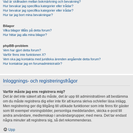
Vad är skillnaden mellan bokmärkning och bevakning?
Hur bevakar jag specifika kategorier eller trådar?
Hur bevakar jag specifika kategorier eller trådar?
Hur tar jag bort mina bevakningar?
Bilagor
Vilka bilagor tillåts på detta forum?
Hur hittar jag alla mina bilagor?
phpBB-problem
Vem har gjort detta forum?
Varför finns inte funktionen X?
Vem ska jag kontakta med juridiska ärenden angående detta forum?
Hur kontaktar jag en forumadministratör?
Inloggnings- och registreringsfrågor
Varför måste jag ens registrera mig?
Det är det inte säkert att du måste, det är upp till administratören att bestämma
om du måste registrera dig eller inte för att kunna skriva och/eller läsa inlägg.
Men registrering ger dig tillgång till utökade funktioner som inte finns för gäster
som till exempel visningsbilder, personliga meddelanden, skicka e-post till
andra användare, medlemskap i användargrupper, med mera. Det tar endast
några minuter att registrera sig, så det rekommenderas.
Upp