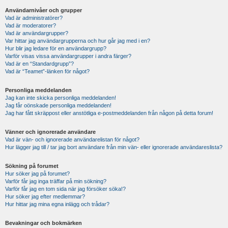
Användarnivåer och grupper
Vad är administratörer?
Vad är moderatorer?
Vad är användargrupper?
Var hittar jag användargrupperna och hur går jag med i en?
Hur blir jag ledare för en användargrupp?
Varför visas vissa användargrupper i andra färger?
Vad är en “Standardgrupp”?
Vad är “Teamet”-länken för något?
Personliga meddelanden
Jag kan inte skicka personliga meddelanden!
Jag får oönskade personliga meddelanden!
Jag har fått skräppost eller anstötliga e-postmeddelanden från någon på detta forum!
Vänner och ignorerade användare
Vad är vän- och ignorerade användarelistan för något?
Hur lägger jag till / tar jag bort användare från min vän- eller ignorerade användareslista?
Sökning på forumet
Hur söker jag på forumet?
Varför får jag inga träffar på min sökning?
Varför får jag en tom sida när jag försöker söka!?
Hur söker jag efter medlemmar?
Hur hittar jag mina egna inlägg och trådar?
Bevakningar och bokmärken