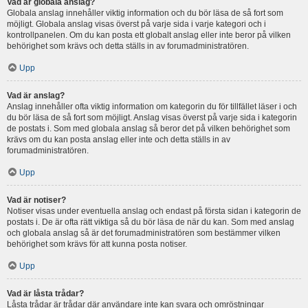
Vad är globala anslag?
Globala anslag innehåller viktig information och du bör läsa de så fort som
möjligt. Globala anslag visas överst på varje sida i varje kategori och i
kontrollpanelen. Om du kan posta ett globalt anslag eller inte beror på vilken
behörighet som krävs och detta ställs in av forumadministratören.
Upp
Vad är anslag?
Anslag innehåller ofta viktig information om kategorin du för tillfället läser i och
du bör läsa de så fort som möjligt. Anslag visas överst på varje sida i kategorin
de postats i. Som med globala anslag så beror det på vilken behörighet som
krävs om du kan posta anslag eller inte och detta ställs in av
forumadministratören.
Upp
Vad är notiser?
Notiser visas under eventuella anslag och endast på första sidan i kategorin de
postats i. De är ofta rätt viktiga så du bör läsa de när du kan. Som med anslag
och globala anslag så är det forumadministratören som bestämmer vilken
behörighet som krävs för att kunna posta notiser.
Upp
Vad är låsta trådar?
Låsta trådar är trådar där användare inte kan svara och omröstningar