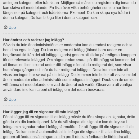
antingen kategori- eller trådsidan. Möjligen så måste du registrera dig innan du
kan skriva ett meddelande. En lista över vilka behörigheter som du har finns
längst ner på kategori- och trådsidorna. Exempel: Du kan skapa nya trådar i
denna kategori, Du kan bifoga filer i denna kategori, osv.
Upp
Hur ändrar och raderar jag inlägg?
Såvida du inte är administratör eller moderator kan du endast redigera och ta
bort dina egna inlägg. Du kan redigera ett inlägg (ibland bara under en
begränsad tid från det att inlägget gjorts) genom att klicka på redigera-knappen
för det relevanta inlägget. Om någon redan svarat på ditt inlägg så kommer det
att finnas en liten textrad under ditt inlägg efter att du redigerat det, som visar
hur många gånger och när du har redigerat inlägget. Detta kommer inte att
visas om ingen har svarat på ditt inlägg. Det kommer inte heller att visas om det
är en moderator eller administratör som redigerat inlägget. Dock kan de om de
vill lämna ett meddelande om vad de ändrat och varför. Observera att vanliga
användare inte kan ta bort ett inlägg om det redan besvarats.
Upp
Hur lägger jag till en signatur till mitt inlägg?
För att lägga till en signatur till ett inlägg måste du först skapa en signatur, detta
gör du via din kontrollpanel. När du väl skapat din signatur kan du kryssa i
Infoga min signatur-rutan i inläggsformuläret för att lägga till din signatur till ditt
inlägg. Du kan också automatiskt alltid infoga din signatur till alla dina inlägg
genom att ändra inställningarna i din profil (du kan fortfarande förhindra att