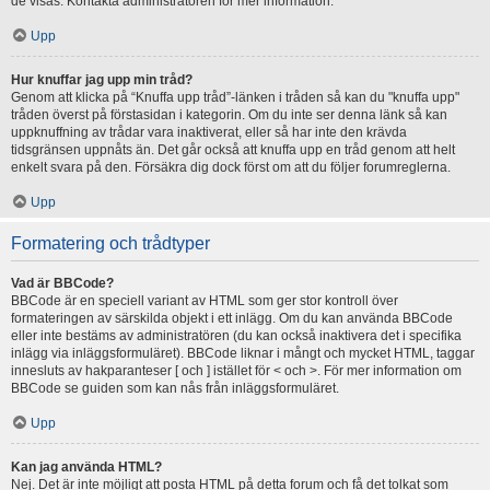
de visas. Kontakta administratören för mer information.
Upp
Hur knuffar jag upp min tråd?
Genom att klicka på “Knuffa upp tråd”-länken i tråden så kan du "knuffa upp"
tråden överst på förstasidan i kategorin. Om du inte ser denna länk så kan
uppknuffning av trådar vara inaktiverat, eller så har inte den krävda
tidsgränsen uppnåts än. Det går också att knuffa upp en tråd genom att helt
enkelt svara på den. Försäkra dig dock först om att du följer forumreglerna.
Upp
Formatering och trådtyper
Vad är BBCode?
BBCode är en speciell variant av HTML som ger stor kontroll över
formateringen av särskilda objekt i ett inlägg. Om du kan använda BBCode
eller inte bestäms av administratören (du kan också inaktivera det i specifika
inlägg via inläggsformuläret). BBCode liknar i mångt och mycket HTML, taggar
innesluts av hakparanteser [ och ] istället för < och >. För mer information om
BBCode se guiden som kan nås från inläggsformuläret.
Upp
Kan jag använda HTML?
Nej. Det är inte möjligt att posta HTML på detta forum och få det tolkat som