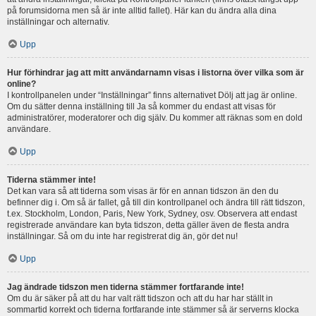
på forumsidorna men så är inte alltid fallet). Här kan du ändra alla dina
inställningar och alternativ.
Upp
Hur förhindrar jag att mitt användarnamn visas i listorna över vilka som är
online?
I kontrollpanelen under “Inställningar” finns alternativet Dölj att jag är online.
Om du sätter denna inställning till Ja så kommer du endast att visas för
administratörer, moderatorer och dig själv. Du kommer att räknas som en dold
användare.
Upp
Tiderna stämmer inte!
Det kan vara så att tiderna som visas är för en annan tidszon än den du
befinner dig i. Om så är fallet, gå till din kontrollpanel och ändra till rätt tidszon,
t.ex. Stockholm, London, Paris, New York, Sydney, osv. Observera att endast
registrerade användare kan byta tidszon, detta gäller även de flesta andra
inställningar. Så om du inte har registrerat dig än, gör det nu!
Upp
Jag ändrade tidszon men tiderna stämmer fortfarande inte!
Om du är säker på att du har valt rätt tidszon och att du har har ställt in
sommartid korrekt och tiderna fortfarande inte stämmer så är serverns klocka