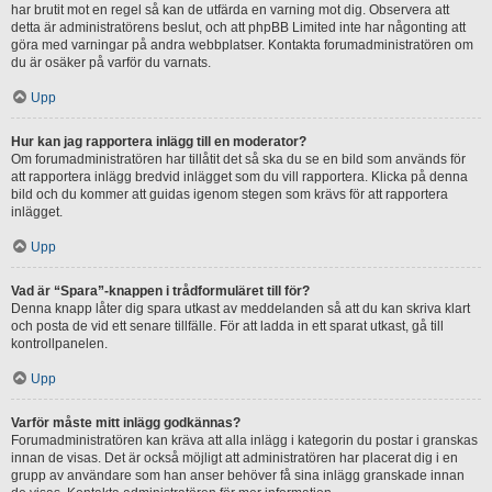
har brutit mot en regel så kan de utfärda en varning mot dig. Observera att
detta är administratörens beslut, och att phpBB Limited inte har någonting att
göra med varningar på andra webbplatser. Kontakta forumadministratören om
du är osäker på varför du varnats.
Upp
Hur kan jag rapportera inlägg till en moderator?
Om forumadministratören har tillåtit det så ska du se en bild som används för
att rapportera inlägg bredvid inlägget som du vill rapportera. Klicka på denna
bild och du kommer att guidas igenom stegen som krävs för att rapportera
inlägget.
Upp
Vad är “Spara”-knappen i trådformuläret till för?
Denna knapp låter dig spara utkast av meddelanden så att du kan skriva klart
och posta de vid ett senare tillfälle. För att ladda in ett sparat utkast, gå till
kontrollpanelen.
Upp
Varför måste mitt inlägg godkännas?
Forumadministratören kan kräva att alla inlägg i kategorin du postar i granskas
innan de visas. Det är också möjligt att administratören har placerat dig i en
grupp av användare som han anser behöver få sina inlägg granskade innan