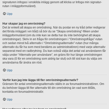
signaturen infogas i enskilda inlägg genom att klicka ur Infoga min signatur-
rutan i inläggsformuläret).
Upp
Hur skapar jag en omröstning?
Det är enkelt att skapa en omröstning. När du postar en ny tråd (eller redigerar
det första inlägget i en tråd) så bör du se “Skapa omröstning”-fliken under
inläggsformuläret (om du inte kan se detta har du inte behörighet att skapa
omröstningar). Skriv in en fråga för omröstningen i “Omröstningsfråga”-rutan
och sedan minst två alternativ i “Omröstningsalternativ”-rutan (hur många
alternativ du får ha som mest bestäms av administratören) med varje alternativ
separerat med en radbrytning. Du kan också välja det antal val användaren får
välja under “Alternativ per användare”, en gräns för hur länge omröstningen
ska vara (0 för en omröstning som aldrig tar slut) och till sist kan du välja om
användarna får ändra sin röst.
Upp
Varför kan jag inte lägga till fler omröstningsalternativ?
Gränsen för antal omröstningsalternativ ställs in av forumadministratören. Om
du behöver lägga till fler alternativ till din omröstning än vad som tillåts,
kontakta en forumadministratör.
Upp