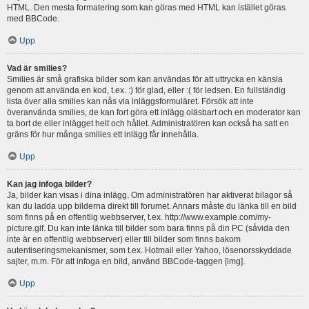
HTML. Den mesta formatering som kan göras med HTML kan istället göras
med BBCode.
Upp
Vad är smilies?
Smilies är små grafiska bilder som kan användas för att uttrycka en känsla
genom att använda en kod, t.ex. :) för glad, eller :( för ledsen. En fullständig
lista över alla smilies kan nås via inläggsformuläret. Försök att inte
överanvända smilies, de kan fort göra ett inlägg oläsbart och en moderator kan
ta bort de eller inlägget helt och hållet. Administratören kan också ha satt en
gräns för hur många smilies ett inlägg får innehålla.
Upp
Kan jag infoga bilder?
Ja, bilder kan visas i dina inlägg. Om administratören har aktiverat bilagor så
kan du ladda upp bilderna direkt till forumet. Annars måste du länka till en bild
som finns på en offentlig webbserver, t.ex. http://www.example.com/my-
picture.gif. Du kan inte länka till bilder som bara finns på din PC (såvida den
inte är en offentlig webbserver) eller till bilder som finns bakom
autentiseringsmekanismer, som t.ex. Hotmail eller Yahoo, lösenorsskyddade
sajter, m.m. För att infoga en bild, använd BBCode-taggen [img].
Upp