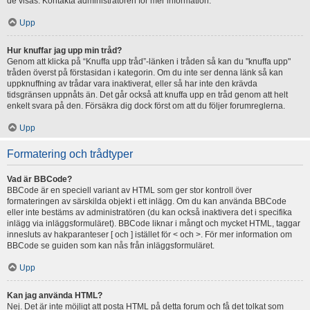
de visas. Kontakta administratören för mer information.
Upp
Hur knuffar jag upp min tråd?
Genom att klicka på “Knuffa upp tråd”-länken i tråden så kan du "knuffa upp"
tråden överst på förstasidan i kategorin. Om du inte ser denna länk så kan
uppknuffning av trådar vara inaktiverat, eller så har inte den krävda
tidsgränsen uppnåts än. Det går också att knuffa upp en tråd genom att helt
enkelt svara på den. Försäkra dig dock först om att du följer forumreglerna.
Upp
Formatering och trådtyper
Vad är BBCode?
BBCode är en speciell variant av HTML som ger stor kontroll över
formateringen av särskilda objekt i ett inlägg. Om du kan använda BBCode
eller inte bestäms av administratören (du kan också inaktivera det i specifika
inlägg via inläggsformuläret). BBCode liknar i mångt och mycket HTML, taggar
innesluts av hakparanteser [ och ] istället för < och >. För mer information om
BBCode se guiden som kan nås från inläggsformuläret.
Upp
Kan jag använda HTML?
Nej. Det är inte möjligt att posta HTML på detta forum och få det tolkat som