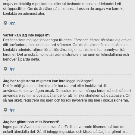
angav en felaktig e-postadress eller så fastnade e-postmeddelandet i ett
skräppostfilter. Om du är säker på att e-postadressen du angav var korrekt,
kontakta en administratör.
Upp
Varför kan jag inte logga in?
Det finns flera möjliga förklaringar till detta. Först och främst, försäkra dig om att
ditt användarnamn och lösenord stämmer. Om du är säker på att de stämmer,
kontakta administratören för att försäkra dig om att du inte har bannlysts från
forumet. Det är också möjligt att administratören har gjort en felinställning och
behöver åtgärda detta.
Upp
Jag har registrerat mig men kan inte logga in längre?!
Det är möjligt att en administratör har raderat eller inaktiverat ditt
användarkonto av någon orsak. Dessutom rensar många forum då och då bort
användare som inte postat på länge för att minska storleken på databasen. Om
så har skett, registrera dig igen och försök involvera dig mer i diskussionerna.
Upp
Jag har glömt bort mitt lösenord!
Ingen panik! Även om du inte kan återfå ditt nuvarande lösenord så kan du
enkelt återställa det. Gå till inloggningssidan och klicka på Jag har glömt mitt