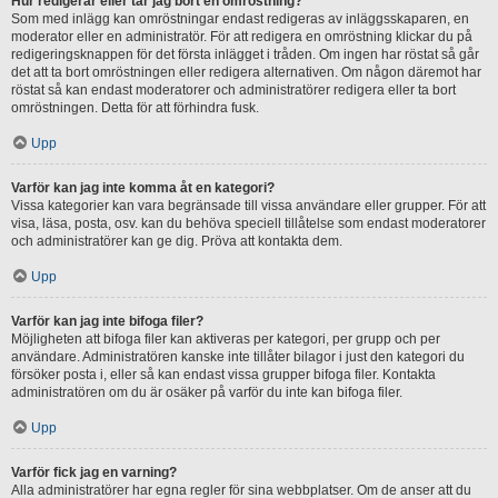
Hur redigerar eller tar jag bort en omröstning?
Som med inlägg kan omröstningar endast redigeras av inläggsskaparen, en
moderator eller en administratör. För att redigera en omröstning klickar du på
redigeringsknappen för det första inlägget i tråden. Om ingen har röstat så går
det att ta bort omröstningen eller redigera alternativen. Om någon däremot har
röstat så kan endast moderatorer och administratörer redigera eller ta bort
omröstningen. Detta för att förhindra fusk.
Upp
Varför kan jag inte komma åt en kategori?
Vissa kategorier kan vara begränsade till vissa användare eller grupper. För att
visa, läsa, posta, osv. kan du behöva speciell tillåtelse som endast moderatorer
och administratörer kan ge dig. Pröva att kontakta dem.
Upp
Varför kan jag inte bifoga filer?
Möjligheten att bifoga filer kan aktiveras per kategori, per grupp och per
användare. Administratören kanske inte tillåter bilagor i just den kategori du
försöker posta i, eller så kan endast vissa grupper bifoga filer. Kontakta
administratören om du är osäker på varför du inte kan bifoga filer.
Upp
Varför fick jag en varning?
Alla administratörer har egna regler för sina webbplatser. Om de anser att du