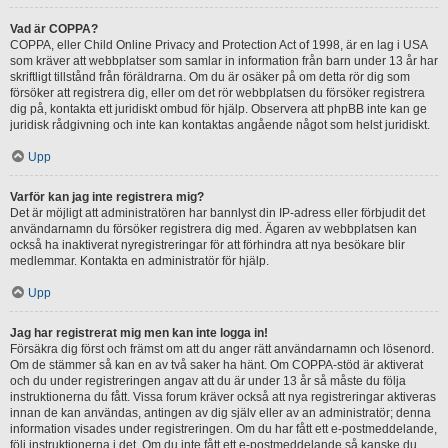
Vad är COPPA?
COPPA, eller Child Online Privacy and Protection Act of 1998, är en lag i USA
som kräver att webbplatser som samlar in information från barn under 13 år har
skriftligt tillstånd från föräldrarna. Om du är osäker på om detta rör dig som
försöker att registrera dig, eller om det rör webbplatsen du försöker registrera
dig på, kontakta ett juridiskt ombud för hjälp. Observera att phpBB inte kan ge
juridisk rådgivning och inte kan kontaktas angående något som helst juridiskt.
Upp
Varför kan jag inte registrera mig?
Det är möjligt att administratören har bannlyst din IP-adress eller förbjudit det
användarnamn du försöker registrera dig med. Ägaren av webbplatsen kan
också ha inaktiverat nyregistreringar för att förhindra att nya besökare blir
medlemmar. Kontakta en administratör för hjälp.
Upp
Jag har registrerat mig men kan inte logga in!
Försäkra dig först och främst om att du anger rätt användarnamn och lösenord.
Om de stämmer så kan en av två saker ha hänt. Om COPPA-stöd är aktiverat
och du under registreringen angav att du är under 13 år så måste du följa
instruktionerna du fått. Vissa forum kräver också att nya registreringar aktiveras
innan de kan användas, antingen av dig själv eller av an administratör; denna
information visades under registreringen. Om du har fått ett e-postmeddelande,
följ instruktionerna i det. Om du inte fått ett e-postmeddelande så kanske du