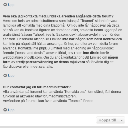
Upp
Vem ska jag kontakta med juridiska ärenden angående detta forum?
Vem som helst av administratörerna som listas på “Teamet”-sidan bör vara
lämpliga att kontakta med dina klagomål. Om du inte får något svar på detta
sätt så kan du kontakta ägaren av domänen eller, om detta forum ligger på en
gratistjänst (såsom Yahoo!, free.fr, f2s.com, osv.), abuse-avdelningen för den
tjänsten. Observera att phpBB Limited
inte har någon som helst kontroll
och
kan inte på något sätt hållas ansvariga för hur, var eller av vem detta forum
används. Kontakta inte phpBB Limited med anledning av något juridiskt
ärende (“cease and desist”, ansvar, förtal, osv.) som
inte direkt berör
webbplatsen phpBB.com. Om du ändå kontaktar phpBB Limited om
någon
form av tredjepartsanvändning av denna mjukvara
så förvänta dig ett
fåordigt svar eller inget svar alls.
Upp
Hur kontaktar jag en forumadministratör?
Alla användar på forumet kan använda "Kontakta oss"-formuläret, ifall denna
funktion är aktiverad utav forumadministratören.
Användare på forumet kan även använda "Teamet"-länken.
Upp
Hoppa till