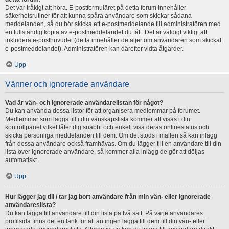
Det var tråkigt att höra. E-postformuläret på detta forum innehåller
säkerhetsrutiner för att kunna spåra användare som skickar sådana
meddelanden, så du bör skicka ett e-postmeddelande till administratören med
en fullständig kopia av e-postmeddelandet du fått. Det är väldigt viktigt att
inkludera e-posthuvudet (detta innehåller detaljer om användaren som skickat
e-postmeddelandet). Administratören kan därefter vidta åtgärder.
Upp
Vänner och ignorerade användare
Vad är vän- och ignorerade användarelistan för något?
Du kan använda dessa listor för att organisera medlemmar på forumet.
Medlemmar som läggs till i din vänskapslista kommer att visas i din
kontrollpanel vilket låter dig snabbt och enkelt visa deras onlinestatus och
skicka personliga meddelanden till dem. Om det stöds i mallen så kan inlägg
från dessa användare också framhävas. Om du lägger till en användare till din
lista över ignorerade användare, så kommer alla inlägg de gör att döljas
automatiskt.
Upp
Hur lägger jag till / tar jag bort användare från min vän- eller ignorerade
användareslista?
Du kan lägga till användare till din lista på två sätt. På varje användares
profilsida finns det en länk för att antingen lägga till dem till din vän- eller