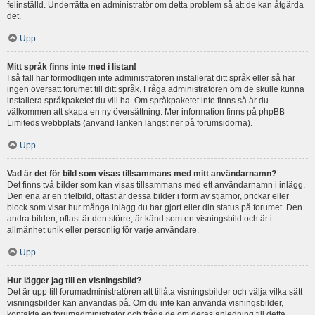
felinställd. Underrätta en administratör om detta problem så att de kan åtgärda
det.
Upp
Mitt språk finns inte med i listan!
I så fall har förmodligen inte administratören installerat ditt språk eller så har
ingen översatt forumet till ditt språk. Fråga administratören om de skulle kunna
installera språkpaketet du vill ha. Om språkpaketet inte finns så är du
välkommen att skapa en ny översättning. Mer information finns på phpBB
Limiteds webbplats (använd länken längst ner på forumsidorna).
Upp
Vad är det för bild som visas tillsammans med mitt användarnamn?
Det finns två bilder som kan visas tillsammans med ett användarnamn i inlägg.
Den ena är en titelbild, oftast är dessa bilder i form av stjärnor, prickar eller
block som visar hur många inlägg du har gjort eller din status på forumet. Den
andra bilden, oftast är den större, är känd som en visningsbild och är i
allmänhet unik eller personlig för varje användare.
Upp
Hur lägger jag till en visningsbild?
Det är upp till forumadministratören att tillåta visningsbilder och välja vilka sätt
visningsbilder kan användas på. Om du inte kan använda visningsbilder,
kontakta en forumadministratör och fråga de om deras anledning till detta.