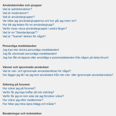
Användarnivåer och grupper
Vad är administratörer?
Vad är moderatorer?
Vad är användargrupper?
Var hittar jag användargrupperna och hur går jag med i en?
Hur blir jag ledare för en användargrupp?
Varför visas vissa användargrupper i andra färger?
Vad är en “Standardgrupp”?
Vad är “Teamet”-länken för något?
Personliga meddelanden
Jag kan inte skicka personliga meddelanden!
Jag får oönskade personliga meddelanden!
Jag har fått skräppost eller anstötliga e-postmeddelanden från någon på detta forum!
Vänner och ignorerade användare
Vad är vän- och ignorerade användarelistan för något?
Hur lägger jag till / tar jag bort användare från min vän- eller ignorerade användareslista?
Sökning på forumet
Hur söker jag på forumet?
Varför får jag inga träffar på min sökning?
Varför får jag en tom sida när jag försöker söka!?
Hur söker jag efter medlemmar?
Hur hittar jag mina egna inlägg och trådar?
Bevakningar och bokmärken