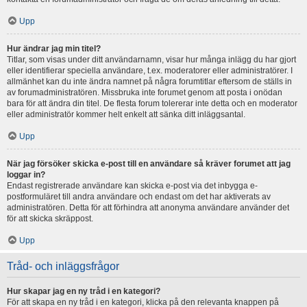
Upp
Hur ändrar jag min titel?
Titlar, som visas under ditt användarnamn, visar hur många inlägg du har gjort
eller identifierar speciella användare, t.ex. moderatorer eller administratörer. I
allmänhet kan du inte ändra namnet på några forumtitlar eftersom de ställs in
av forumadministratören. Missbruka inte forumet genom att posta i onödan
bara för att ändra din titel. De flesta forum tolererar inte detta och en moderator
eller administratör kommer helt enkelt att sänka ditt inläggsantal.
Upp
När jag försöker skicka e-post till en användare så kräver forumet att jag
loggar in?
Endast registrerade användare kan skicka e-post via det inbygga e-
postformuläret till andra användare och endast om det har aktiverats av
administratören. Detta för att förhindra att anonyma användare använder det
för att skicka skräppost.
Upp
Tråd- och inläggsfrågor
Hur skapar jag en ny tråd i en kategori?
För att skapa en ny tråd i en kategori, klicka på den relevanta knappen på