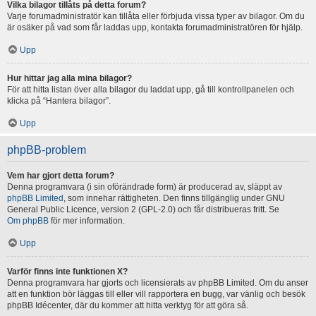
Vilka bilagor tillåts på detta forum?
Varje forumadministratör kan tillåta eller förbjuda vissa typer av bilagor. Om du
är osäker på vad som får laddas upp, kontakta forumadministratören för hjälp.
Upp
Hur hittar jag alla mina bilagor?
För att hitta listan över alla bilagor du laddat upp, gå till kontrollpanelen och
klicka på “Hantera bilagor”.
Upp
phpBB-problem
Vem har gjort detta forum?
Denna programvara (i sin oförändrade form) är producerad av, släppt av
phpBB Limited
, som innehar rättigheten. Den finns tillgänglig under GNU
General Public Licence, version 2 (GPL-2.0) och får distribueras fritt. Se
Om phpBB
för mer information.
Upp
Varför finns inte funktionen X?
Denna programvara har gjorts och licensierats av phpBB Limited. Om du anser
att en funktion bör läggas till eller vill rapportera en bugg, var vänlig och besök
phpBB Idécenter, där du kommer att hitta verktyg för att göra så.