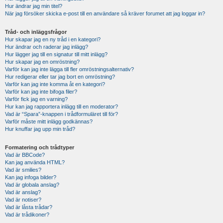
Hur ändrar jag min titel?
När jag försöker skicka e-post till en användare så kräver forumet att jag loggar in?
Tråd- och inläggsfrågor
Hur skapar jag en ny tråd i en kategori?
Hur ändrar och raderar jag inlägg?
Hur lägger jag till en signatur till mitt inlägg?
Hur skapar jag en omröstning?
Varför kan jag inte lägga till fler omröstningsalternativ?
Hur redigerar eller tar jag bort en omröstning?
Varför kan jag inte komma åt en kategori?
Varför kan jag inte bifoga filer?
Varför fick jag en varning?
Hur kan jag rapportera inlägg till en moderator?
Vad är “Spara”-knappen i trådformuläret till för?
Varför måste mitt inlägg godkännas?
Hur knuffar jag upp min tråd?
Formatering och trådtyper
Vad är BBCode?
Kan jag använda HTML?
Vad är smilies?
Kan jag infoga bilder?
Vad är globala anslag?
Vad är anslag?
Vad är notiser?
Vad är låsta trådar?
Vad är trådikoner?