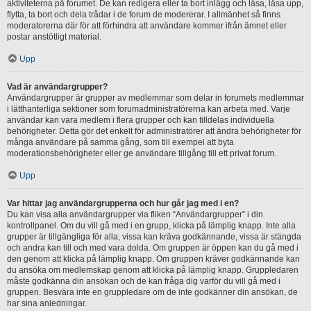
aktiviteterna på forumet. De kan redigera eller ta bort inlägg och låsa, låsa upp,
flytta, ta bort och dela trådar i de forum de modererar. I allmänhet så finns
moderatorerna där för att förhindra att användare kommer ifrån ämnet eller
postar anstötligt material.
Upp
Vad är användargrupper?
Användargrupper är grupper av medlemmar som delar in forumets medlemmar
i lätthanterliga sektioner som forumadministratörerna kan arbeta med. Varje
användar kan vara medlem i flera grupper och kan tilldelas individuella
behörigheter. Detta gör det enkelt för administratörer att ändra behörigheter för
många användare på samma gång, som till exempel att byta
moderationsbehörigheter eller ge användare tillgång till ett privat forum.
Upp
Var hittar jag användargrupperna och hur går jag med i en?
Du kan visa alla användargrupper via fliken “Användargrupper” i din
kontrollpanel. Om du vill gå med i en grupp, klicka på lämplig knapp. Inte alla
grupper är tillgängliga för alla, vissa kan kräva godkännande, vissa är stängda
och andra kan till och med vara dolda. Om gruppen är öppen kan du gå med i
den genom att klicka på lämplig knapp. Om gruppen kräver godkännande kan
du ansöka om medlemskap genom att klicka på lämplig knapp. Gruppledaren
måste godkänna din ansökan och de kan fråga dig varför du vill gå med i
gruppen. Besvära inte en gruppledare om de inte godkänner din ansökan, de
har sina anledningar.