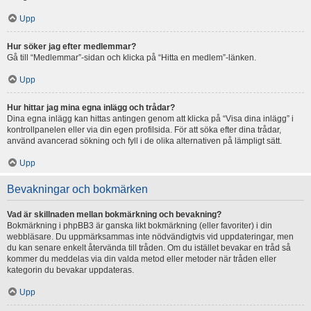
Upp
Hur söker jag efter medlemmar?
Gå till “Medlemmar”-sidan och klicka på “Hitta en medlem”-länken.
Upp
Hur hittar jag mina egna inlägg och trådar?
Dina egna inlägg kan hittas antingen genom att klicka på “Visa dina inlägg” i
kontrollpanelen eller via din egen profilsida. För att söka efter dina trådar,
använd avancerad sökning och fyll i de olika alternativen på lämpligt sätt.
Upp
Bevakningar och bokmärken
Vad är skillnaden mellan bokmärkning och bevakning?
Bokmärkning i phpBB3 är ganska likt bokmärkning (eller favoriter) i din
webbläsare. Du uppmärksammas inte nödvändigtvis vid uppdateringar, men
du kan senare enkelt återvända till tråden. Om du istället bevakar en tråd så
kommer du meddelas via din valda metod eller metoder när tråden eller
kategorin du bevakar uppdateras.
Upp