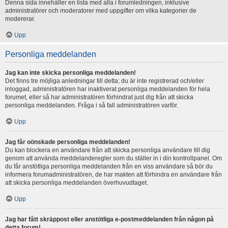
Denna sida innehåller en lista med alla i forumledningen, inklusive
administratörer och moderatorer med uppgifter om vilka kategorier de
modererar.
Upp
Personliga meddelanden
Jag kan inte skicka personliga meddelanden!
Det finns tre möjliga anledningar till detta; du är inte registrerad och/eller
inloggad, administratören har inaktiverat personliga meddelanden för hela
forumet, eller så har administratören förhindrat just dig från att skicka
personliga meddelanden. Fråga i så fall administratören varför.
Upp
Jag får oönskade personliga meddelanden!
Du kan blockera en användare från att skicka personliga användare till dig
genom att använda meddelanderegler som du ställer in i din kontrollpanel. Om
du får anstötliga personliga meddelanden från en viss användare så bör du
informera forumadministratören, de har makten att förhindra en användare från
att skicka personliga meddelanden överhuvudtaget.
Upp
Jag har fått skräppost eller anstötliga e-postmeddelanden från någon på
detta forum!