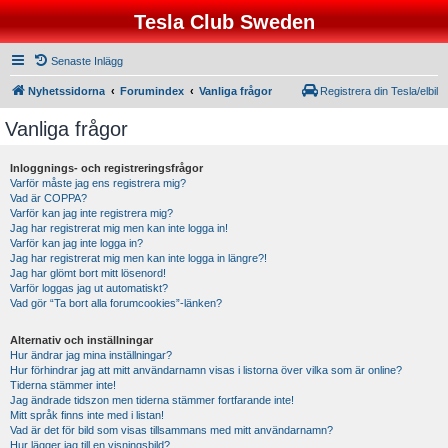
Tesla Club Sweden
Senaste Inlägg
Nyhetssidorna
Forumindex
Vanliga frågor
Registrera din Tesla/elbil
Vanliga frågor
Inloggnings- och registreringsfrågor
Varför måste jag ens registrera mig?
Vad är COPPA?
Varför kan jag inte registrera mig?
Jag har registrerat mig men kan inte logga in!
Varför kan jag inte logga in?
Jag har registrerat mig men kan inte logga in längre?!
Jag har glömt bort mitt lösenord!
Varför loggas jag ut automatiskt?
Vad gör “Ta bort alla forumcookies”-länken?
Alternativ och inställningar
Hur ändrar jag mina inställningar?
Hur förhindrar jag att mitt användarnamn visas i listorna över vilka som är online?
Tiderna stämmer inte!
Jag ändrade tidszon men tiderna stämmer fortfarande inte!
Mitt språk finns inte med i listan!
Vad är det för bild som visas tillsammans med mitt användarnamn?
Hur lägger jag till en visningsbild?