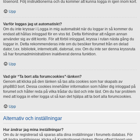
lösenord. Följ instruktionerna och du kommer att kunna logga in igen inom kort.
Upp
Varför loggas jag ut automatiskt?
Om du inte kryssar i Logga in mig automatiskt när du loggar in så kommer du
endast att hållas inloggad för en viss tid. Detta förhindrar att någon annan
använder sig av ditt konto. För att förbli inloggad, kryssa i rutan nästa gång du
loggar in. Detta rekommenderas inte om du besöker forumet från en delad
dator, t.ex. bibliotek, internetcafé, datorsal, osv. Om du inte ser denna kryssruta
så har forumadministratören inaktiverat denna funktion.
Upp
Vad gör “Ta bort alla forumcookies”-länken?
Genom att klicka på den länken så tas alla cookies som har skapats av
phpBB3 bort. Dessa cookies innehåller information som håller dig inloggad på
forumet och håller reda på vilka trådar du läst och inte läst. Om du har problem
med att logga in eller logga ut så kan det hjälpa att ta bort alla forumcookies.
Upp
Alternativ och inställningar
Hur ändrar jag mina inställningar?
Om du är registrerad så sparas alla dina inställningar i forumets databas. För
att ändra inställningar, klicka på Kontrollpanel-länken (finns oftast längst upp