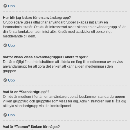
Upp
Hur blir jag ledare för en användargrupp?
Gruppledare utses oftast när användargrupper skapas initialt av en
forumadministratör. Om du är intresserad av att skapa en användargrupp så är
din första kontakt en administratör, försök med att skicka ett personligt
meddelande till dem.
Upp
Varför visas vissa användargrupper i andra färger?
Det är möjligt för administratören att tilldela en färg till medlemmar av en viss
användargrupp för att göra det enkelt att känna igen medlemmar i den
gruppen.
Upp
Vad är en “Standardgrupp”?
Om du är medlem i fler än en användargrupp så bestämmer standardgruppen
vilken gruppfärg och grupptitel som visas för dig. Administratören kan tillåta dig
att byta standardgrupp via din kontrollpanel.
Upp
Vad är “Teamet”-länken för något?