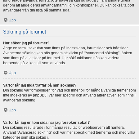
ignorerade användareslista. Alternativt så kan du lägga till användare direkt
genom att ange deras användarnamn i din kontrollpanel. Du kan också ta bort
användare från din lista på samma sida.
Upp
Sökning på forumet
Hur söker jag på forumet?
Ange en term i sökrutan som finns på indexsidan, forumsidor och trådsidor.
Avancerad sökning kan nås genom att klicka på “Avancerad sökning”-länken
som finns på alla sidor på forumet. Hur sökfunktionen nås kan variera
beroende på vilken stil som används.
Upp
Varför får jag inga träffar på min sökning?
Din sökning var förmodligen för vag och innehöll för många vanliga termer som
inte indexeras av phpBB3. Var mer specifik och använd alternativen som finns i
avancerad sökning.
Upp
Varför får jag en tom sida när jag försöker söka!?
Din sökning resulterade i för många resultat för webbservern att hantera.
Använd “Avancerad sökning” och var mer specifik med termerna och med vilka
kategorier som ska sökas i.