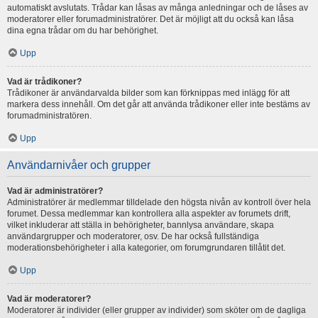
automatiskt avslutats. Trådar kan låsas av många anledningar och de låses av
moderatorer eller forumadministratörer. Det är möjligt att du också kan låsa
dina egna trådar om du har behörighet.
Upp
Vad är trådikoner?
Trådikoner är användarvalda bilder som kan förknippas med inlägg för att
markera dess innehåll. Om det går att använda trådikoner eller inte bestäms av
forumadministratören.
Upp
Användarnivåer och grupper
Vad är administratörer?
Administratörer är medlemmar tilldelade den högsta nivån av kontroll över hela
forumet. Dessa medlemmar kan kontrollera alla aspekter av forumets drift,
vilket inkluderar att ställa in behörigheter, bannlysa användare, skapa
användargrupper och moderatorer, osv. De har också fullständiga
moderationsbehörigheter i alla kategorier, om forumgrundaren tillåtit det.
Upp
Vad är moderatorer?
Moderatorer är individer (eller grupper av individer) som sköter om de dagliga