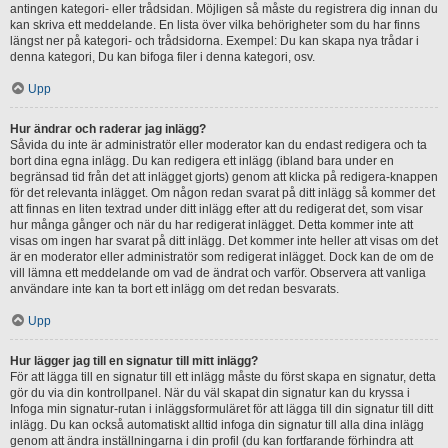
antingen kategori- eller trådsidan. Möjligen så måste du registrera dig innan du
kan skriva ett meddelande. En lista över vilka behörigheter som du har finns
längst ner på kategori- och trådsidorna. Exempel: Du kan skapa nya trådar i
denna kategori, Du kan bifoga filer i denna kategori, osv.
Upp
Hur ändrar och raderar jag inlägg?
Såvida du inte är administratör eller moderator kan du endast redigera och ta
bort dina egna inlägg. Du kan redigera ett inlägg (ibland bara under en
begränsad tid från det att inlägget gjorts) genom att klicka på redigera-knappen
för det relevanta inlägget. Om någon redan svarat på ditt inlägg så kommer det
att finnas en liten textrad under ditt inlägg efter att du redigerat det, som visar
hur många gånger och när du har redigerat inlägget. Detta kommer inte att
visas om ingen har svarat på ditt inlägg. Det kommer inte heller att visas om det
är en moderator eller administratör som redigerat inlägget. Dock kan de om de
vill lämna ett meddelande om vad de ändrat och varför. Observera att vanliga
användare inte kan ta bort ett inlägg om det redan besvarats.
Upp
Hur lägger jag till en signatur till mitt inlägg?
För att lägga till en signatur till ett inlägg måste du först skapa en signatur, detta
gör du via din kontrollpanel. När du väl skapat din signatur kan du kryssa i
Infoga min signatur-rutan i inläggsformuläret för att lägga till din signatur till ditt
inlägg. Du kan också automatiskt alltid infoga din signatur till alla dina inlägg
genom att ändra inställningarna i din profil (du kan fortfarande förhindra att