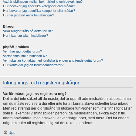
Vad är skillnaden mellan bokmärkning och bevakning?
Hur bevakar jag specifika kategorier eller trådar?
Hur bevakar jag specifika kategorier eller trådar?
Hur tar jag bort mina bevakningar?
Bilagor
Vilka bilagor tillåts på detta forum?
Hur hittar jag alla mina bilagor?
phpBB-problem
Vem har gjort detta forum?
Varför finns inte funktionen X?
Vem ska jag kontakta med juridiska ärenden angående detta forum?
Hur kontaktar jag en forumadministratör?
Inloggnings- och registreringsfrågor
Varför måste jag ens registrera mig?
Det är det inte säkert att du måste, det är upp till administratören att bestämma
om du måste registrera dig eller inte för att kunna skriva och/eller läsa inlägg.
Men registrering ger dig tillgång till utökade funktioner som inte finns för gäster
som till exempel visningsbilder, personliga meddelanden, skicka e-post till
andra användare, medlemskap i användargrupper, med mera. Det tar endast
några minuter att registrera sig, så det rekommenderas.
Upp