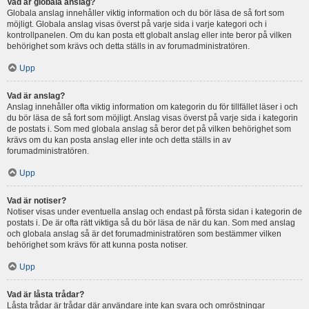
Vad är globala anslag?
Globala anslag innehåller viktig information och du bör läsa de så fort som
möjligt. Globala anslag visas överst på varje sida i varje kategori och i
kontrollpanelen. Om du kan posta ett globalt anslag eller inte beror på vilken
behörighet som krävs och detta ställs in av forumadministratören.
Upp
Vad är anslag?
Anslag innehåller ofta viktig information om kategorin du för tillfället läser i och
du bör läsa de så fort som möjligt. Anslag visas överst på varje sida i kategorin
de postats i. Som med globala anslag så beror det på vilken behörighet som
krävs om du kan posta anslag eller inte och detta ställs in av
forumadministratören.
Upp
Vad är notiser?
Notiser visas under eventuella anslag och endast på första sidan i kategorin de
postats i. De är ofta rätt viktiga så du bör läsa de när du kan. Som med anslag
och globala anslag så är det forumadministratören som bestämmer vilken
behörighet som krävs för att kunna posta notiser.
Upp
Vad är låsta trådar?
Låsta trådar är trådar där användare inte kan svara och omröstningar