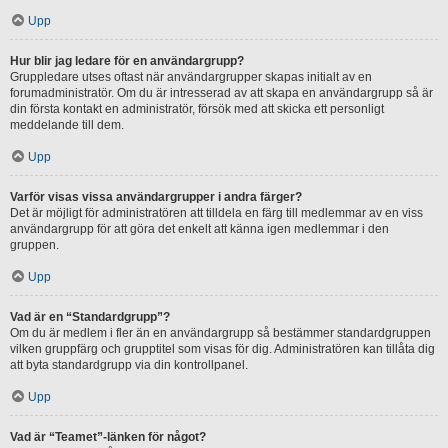
Upp
Hur blir jag ledare för en användargrupp?
Gruppledare utses oftast när användargrupper skapas initialt av en
forumadministratör. Om du är intresserad av att skapa en användargrupp så är
din första kontakt en administratör, försök med att skicka ett personligt
meddelande till dem.
Upp
Varför visas vissa användargrupper i andra färger?
Det är möjligt för administratören att tilldela en färg till medlemmar av en viss
användargrupp för att göra det enkelt att känna igen medlemmar i den
gruppen.
Upp
Vad är en “Standardgrupp”?
Om du är medlem i fler än en användargrupp så bestämmer standardgruppen
vilken gruppfärg och grupptitel som visas för dig. Administratören kan tillåta dig
att byta standardgrupp via din kontrollpanel.
Upp
Vad är “Teamet”-länken för något?