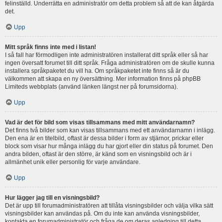
felinställd. Underrätta en administratör om detta problem så att de kan åtgärda
det.
Upp
Mitt språk finns inte med i listan!
I så fall har förmodligen inte administratören installerat ditt språk eller så har
ingen översatt forumet till ditt språk. Fråga administratören om de skulle kunna
installera språkpaketet du vill ha. Om språkpaketet inte finns så är du
välkommen att skapa en ny översättning. Mer information finns på phpBB
Limiteds webbplats (använd länken längst ner på forumsidorna).
Upp
Vad är det för bild som visas tillsammans med mitt användarnamn?
Det finns två bilder som kan visas tillsammans med ett användarnamn i inlägg.
Den ena är en titelbild, oftast är dessa bilder i form av stjärnor, prickar eller
block som visar hur många inlägg du har gjort eller din status på forumet. Den
andra bilden, oftast är den större, är känd som en visningsbild och är i
allmänhet unik eller personlig för varje användare.
Upp
Hur lägger jag till en visningsbild?
Det är upp till forumadministratören att tillåta visningsbilder och välja vilka sätt
visningsbilder kan användas på. Om du inte kan använda visningsbilder,
kontakta en forumadministratör och fråga de om deras anledning till detta.