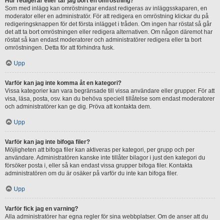
Hur redigerar eller tar jag bort en omröstning?
Som med inlägg kan omröstningar endast redigeras av inläggsskaparen, en
moderator eller en administratör. För att redigera en omröstning klickar du på
redigeringsknappen för det första inlägget i tråden. Om ingen har röstat så går
det att ta bort omröstningen eller redigera alternativen. Om någon däremot har
röstat så kan endast moderatorer och administratörer redigera eller ta bort
omröstningen. Detta för att förhindra fusk.
Upp
Varför kan jag inte komma åt en kategori?
Vissa kategorier kan vara begränsade till vissa användare eller grupper. För att
visa, läsa, posta, osv. kan du behöva speciell tillåtelse som endast moderatorer
och administratörer kan ge dig. Pröva att kontakta dem.
Upp
Varför kan jag inte bifoga filer?
Möjligheten att bifoga filer kan aktiveras per kategori, per grupp och per
användare. Administratören kanske inte tillåter bilagor i just den kategori du
försöker posta i, eller så kan endast vissa grupper bifoga filer. Kontakta
administratören om du är osäker på varför du inte kan bifoga filer.
Upp
Varför fick jag en varning?
Alla administratörer har egna regler för sina webbplatser. Om de anser att du