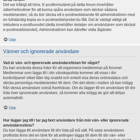
Det var tråkigt att höra. E-postformuläret på detta forum innehåller
säkerhetsrutiner för att kunna spåra användare som skickar sådana
meddelanden, så du bör skicka ett e-postmeddelande till administratören med
en fullständig kopia av e-postmeddelandet du fått. Det är väldigt viktigt att
inkludera e-posthuvudet (detta innehåller detaljer om användaren som skickat
e-postmeddelandet). Administratören kan därefter vidta åtgärder.
Upp
Vänner och ignorerade användare
Vad är vän- och ignorerade användarelistan för något?
Du kan använda dessa listor för att organisera medlemmar på forumet.
Medlemmar som läggs till i din vänskapslista kommer att visas i din
kontrollpanel vilket låter dig snabbt och enkelt visa deras onlinestatus och
skicka personliga meddelanden till dem. Om det stöds i mallen så kan inlägg
från dessa användare också framhävas. Om du lägger till en användare till din
lista över ignorerade användare, så kommer alla inlägg de gör att döljas
automatiskt.
Upp
Hur lägger jag till / tar jag bort användare från min vän- eller ignorerade
användareslista?
Du kan lägga till användare till din lista på två sätt. På varje användares
profilsida finns det en länk för att antingen lägga till dem till din vän- eller