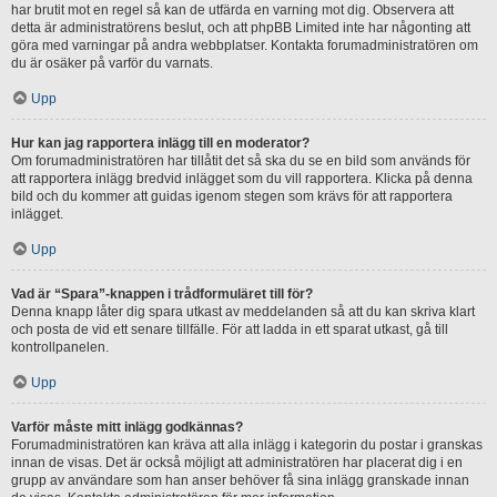
har brutit mot en regel så kan de utfärda en varning mot dig. Observera att
detta är administratörens beslut, och att phpBB Limited inte har någonting att
göra med varningar på andra webbplatser. Kontakta forumadministratören om
du är osäker på varför du varnats.
Upp
Hur kan jag rapportera inlägg till en moderator?
Om forumadministratören har tillåtit det så ska du se en bild som används för
att rapportera inlägg bredvid inlägget som du vill rapportera. Klicka på denna
bild och du kommer att guidas igenom stegen som krävs för att rapportera
inlägget.
Upp
Vad är “Spara”-knappen i trådformuläret till för?
Denna knapp låter dig spara utkast av meddelanden så att du kan skriva klart
och posta de vid ett senare tillfälle. För att ladda in ett sparat utkast, gå till
kontrollpanelen.
Upp
Varför måste mitt inlägg godkännas?
Forumadministratören kan kräva att alla inlägg i kategorin du postar i granskas
innan de visas. Det är också möjligt att administratören har placerat dig i en
grupp av användare som han anser behöver få sina inlägg granskade innan