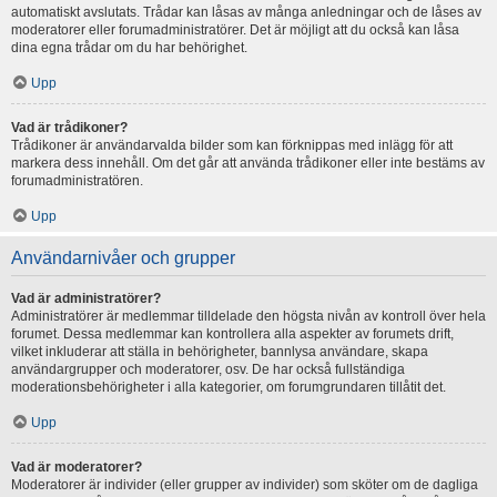
automatiskt avslutats. Trådar kan låsas av många anledningar och de låses av
moderatorer eller forumadministratörer. Det är möjligt att du också kan låsa
dina egna trådar om du har behörighet.
Upp
Vad är trådikoner?
Trådikoner är användarvalda bilder som kan förknippas med inlägg för att
markera dess innehåll. Om det går att använda trådikoner eller inte bestäms av
forumadministratören.
Upp
Användarnivåer och grupper
Vad är administratörer?
Administratörer är medlemmar tilldelade den högsta nivån av kontroll över hela
forumet. Dessa medlemmar kan kontrollera alla aspekter av forumets drift,
vilket inkluderar att ställa in behörigheter, bannlysa användare, skapa
användargrupper och moderatorer, osv. De har också fullständiga
moderationsbehörigheter i alla kategorier, om forumgrundaren tillåtit det.
Upp
Vad är moderatorer?
Moderatorer är individer (eller grupper av individer) som sköter om de dagliga