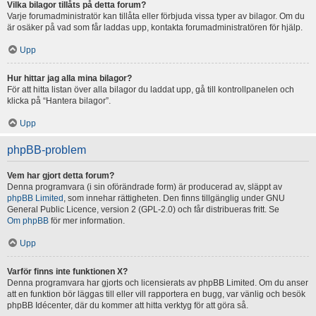
Vilka bilagor tillåts på detta forum?
Varje forumadministratör kan tillåta eller förbjuda vissa typer av bilagor. Om du
är osäker på vad som får laddas upp, kontakta forumadministratören för hjälp.
Upp
Hur hittar jag alla mina bilagor?
För att hitta listan över alla bilagor du laddat upp, gå till kontrollpanelen och
klicka på “Hantera bilagor”.
Upp
phpBB-problem
Vem har gjort detta forum?
Denna programvara (i sin oförändrade form) är producerad av, släppt av
phpBB Limited
, som innehar rättigheten. Den finns tillgänglig under GNU
General Public Licence, version 2 (GPL-2.0) och får distribueras fritt. Se
Om phpBB
för mer information.
Upp
Varför finns inte funktionen X?
Denna programvara har gjorts och licensierats av phpBB Limited. Om du anser
att en funktion bör läggas till eller vill rapportera en bugg, var vänlig och besök
phpBB Idécenter, där du kommer att hitta verktyg för att göra så.