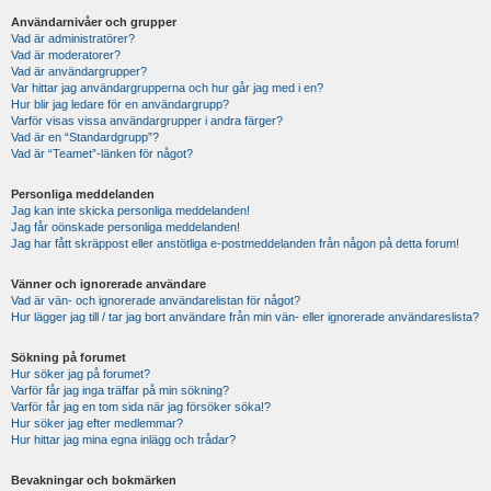
Användarnivåer och grupper
Vad är administratörer?
Vad är moderatorer?
Vad är användargrupper?
Var hittar jag användargrupperna och hur går jag med i en?
Hur blir jag ledare för en användargrupp?
Varför visas vissa användargrupper i andra färger?
Vad är en “Standardgrupp”?
Vad är “Teamet”-länken för något?
Personliga meddelanden
Jag kan inte skicka personliga meddelanden!
Jag får oönskade personliga meddelanden!
Jag har fått skräppost eller anstötliga e-postmeddelanden från någon på detta forum!
Vänner och ignorerade användare
Vad är vän- och ignorerade användarelistan för något?
Hur lägger jag till / tar jag bort användare från min vän- eller ignorerade användareslista?
Sökning på forumet
Hur söker jag på forumet?
Varför får jag inga träffar på min sökning?
Varför får jag en tom sida när jag försöker söka!?
Hur söker jag efter medlemmar?
Hur hittar jag mina egna inlägg och trådar?
Bevakningar och bokmärken