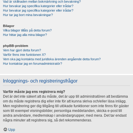
Vad är skillnaden mellan bokmärkning och bevakning?
Hur bevakar jag specifika kategorier eller trådar?
Hur bevakar jag specifika kategorier eller trådar?
Hur tar jag bort mina bevakningar?
Bilagor
Vilka bilagor tillåts på detta forum?
Hur hittar jag alla mina bilagor?
phpBB-problem
Vem har gjort detta forum?
Varför finns inte funktionen X?
Vem ska jag kontakta med juridiska ärenden angående detta forum?
Hur kontaktar jag en forumadministratör?
Inloggnings- och registreringsfrågor
Varför måste jag ens registrera mig?
Det är det inte säkert att du måste, det är upp till administratören att bestämma
om du måste registrera dig eller inte för att kunna skriva och/eller läsa inlägg.
Men registrering ger dig tillgång till utökade funktioner som inte finns för gäster
som till exempel visningsbilder, personliga meddelanden, skicka e-post till
andra användare, medlemskap i användargrupper, med mera. Det tar endast
några minuter att registrera sig, så det rekommenderas.
Upp