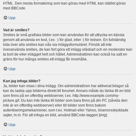
HTML. Den mesta formatering som kan göras med HTML kan istället göras
med BBCode.
Upp
Vad är smilies?
Smilies är små grafiska bilder som kan användas för att uttrycka en känsla
genom att använda en kod, t.ex. :) för glad, eller :( för ledsen. En fullständig
lista över alla smilies kan nås via inläggsformuläret. Försök att inte
överanvända smilies, de kan fort göra ett inlägg oläsbart och en moderator kan
ta bort de eller inlägget helt och hållet. Administratören kan också ha satt en
gräns för hur många smilies ett inlägg får innehålla.
Upp
Kan jag infoga bilder?
Ja, bilder kan visas i dina inlägg. Om administratören har aktiverat bilagor så
kan du ladda upp bilderna direkt till forumet. Annars måste du länka till en bild
som finns på en offentlig webbserver, t.ex. http://www.example.com/my-
picture.gif. Du kan inte länka till bilder som bara finns på din PC (såvida den
inte är en offentlig webbserver) eller till bilder som finns bakom
autentiseringsmekanismer, som t.ex. Hotmail eller Yahoo, lösenorsskyddade
sajter, m.m. För att infoga en bild, använd BBCode-taggen [img].
Upp