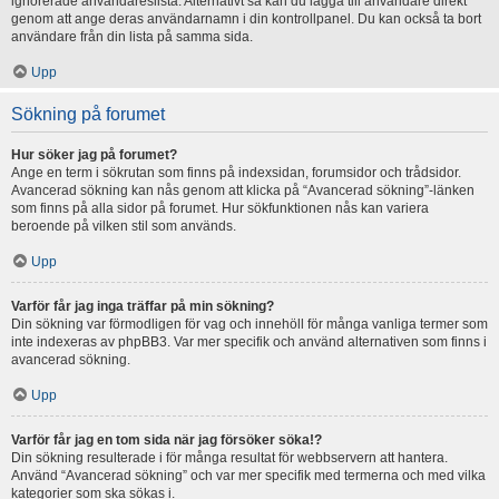
ignorerade användareslista. Alternativt så kan du lägga till användare direkt
genom att ange deras användarnamn i din kontrollpanel. Du kan också ta bort
användare från din lista på samma sida.
Upp
Sökning på forumet
Hur söker jag på forumet?
Ange en term i sökrutan som finns på indexsidan, forumsidor och trådsidor.
Avancerad sökning kan nås genom att klicka på “Avancerad sökning”-länken
som finns på alla sidor på forumet. Hur sökfunktionen nås kan variera
beroende på vilken stil som används.
Upp
Varför får jag inga träffar på min sökning?
Din sökning var förmodligen för vag och innehöll för många vanliga termer som
inte indexeras av phpBB3. Var mer specifik och använd alternativen som finns i
avancerad sökning.
Upp
Varför får jag en tom sida när jag försöker söka!?
Din sökning resulterade i för många resultat för webbservern att hantera.
Använd “Avancerad sökning” och var mer specifik med termerna och med vilka
kategorier som ska sökas i.