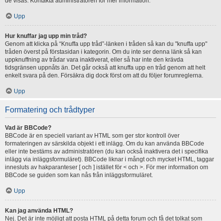
de visas. Kontakta administratören för mer information.
Upp
Hur knuffar jag upp min tråd?
Genom att klicka på “Knuffa upp tråd”-länken i tråden så kan du "knuffa upp"
tråden överst på förstasidan i kategorin. Om du inte ser denna länk så kan
uppknuffning av trådar vara inaktiverat, eller så har inte den krävda
tidsgränsen uppnåts än. Det går också att knuffa upp en tråd genom att helt
enkelt svara på den. Försäkra dig dock först om att du följer forumreglerna.
Upp
Formatering och trådtyper
Vad är BBCode?
BBCode är en speciell variant av HTML som ger stor kontroll över
formateringen av särskilda objekt i ett inlägg. Om du kan använda BBCode
eller inte bestäms av administratören (du kan också inaktivera det i specifika
inlägg via inläggsformuläret). BBCode liknar i mångt och mycket HTML, taggar
innesluts av hakparanteser [ och ] istället för < och >. För mer information om
BBCode se guiden som kan nås från inläggsformuläret.
Upp
Kan jag använda HTML?
Nej. Det är inte möjligt att posta HTML på detta forum och få det tolkat som