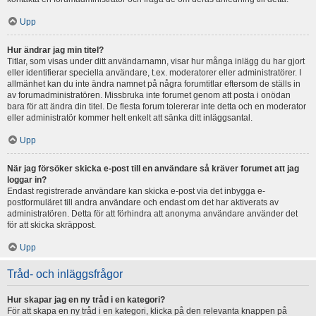
Upp
Hur ändrar jag min titel?
Titlar, som visas under ditt användarnamn, visar hur många inlägg du har gjort
eller identifierar speciella användare, t.ex. moderatorer eller administratörer. I
allmänhet kan du inte ändra namnet på några forumtitlar eftersom de ställs in
av forumadministratören. Missbruka inte forumet genom att posta i onödan
bara för att ändra din titel. De flesta forum tolererar inte detta och en moderator
eller administratör kommer helt enkelt att sänka ditt inläggsantal.
Upp
När jag försöker skicka e-post till en användare så kräver forumet att jag
loggar in?
Endast registrerade användare kan skicka e-post via det inbygga e-
postformuläret till andra användare och endast om det har aktiverats av
administratören. Detta för att förhindra att anonyma användare använder det
för att skicka skräppost.
Upp
Tråd- och inläggsfrågor
Hur skapar jag en ny tråd i en kategori?
För att skapa en ny tråd i en kategori, klicka på den relevanta knappen på