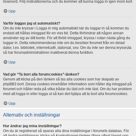
lösenord. Följ instruktionerna och du kommer att kunna logga in igen inom kort.
Upp
Varför loggas jag ut automatiskt?
Om du inte kryssar i Logga in mig automatiskt när du loggar in så kommer du
endast att hållas inloggad för en viss tid. Detta förhindrar att någon annan
använder sig av ditt konto. För att förbli inloggad, kryssa i rutan nästa gång du
loggar in. Detta rekommenderas inte om du besöker forumet från en delad
dator, t.ex. bibliotek, internetcafé, datorsal, osv. Om du inte ser denna kryssruta
så har forumadministratören inaktiverat denna funktion.
Upp
Vad gör “Ta bort alla forumcookies”-länken?
Genom att klicka på den länken så tas alla cookies som har skapats av
phpBB3 bort. Dessa cookies innehåller information som håller dig inloggad på
forumet och håller reda på vilka trådar du läst och inte läst. Om du har problem
med att logga in eller logga ut så kan det hjälpa att ta bort alla forumcookies.
Upp
Alternativ och inställningar
Hur ändrar jag mina inställningar?
Om du är registrerad så sparas alla dina inställningar i forumets databas. För
att ändra inställningar, klicka på Kontrollpanel-länken (finns oftast längst upp