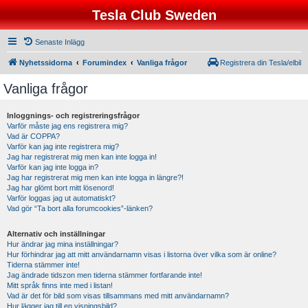
Tesla Club Sweden
Senaste Inlägg
Nyhetssidorna
Forumindex
Vanliga frågor
Registrera din Tesla/elbil
Vanliga frågor
Inloggnings- och registreringsfrågor
Varför måste jag ens registrera mig?
Vad är COPPA?
Varför kan jag inte registrera mig?
Jag har registrerat mig men kan inte logga in!
Varför kan jag inte logga in?
Jag har registrerat mig men kan inte logga in längre?!
Jag har glömt bort mitt lösenord!
Varför loggas jag ut automatiskt?
Vad gör “Ta bort alla forumcookies”-länken?
Alternativ och inställningar
Hur ändrar jag mina inställningar?
Hur förhindrar jag att mitt användarnamn visas i listorna över vilka som är online?
Tiderna stämmer inte!
Jag ändrade tidszon men tiderna stämmer fortfarande inte!
Mitt språk finns inte med i listan!
Vad är det för bild som visas tillsammans med mitt användarnamn?
Hur lägger jag till en visningsbild?