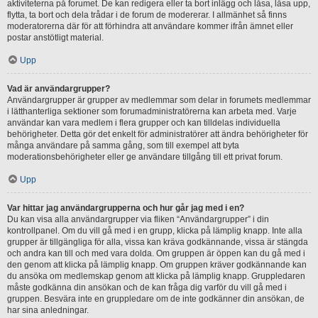
aktiviteterna på forumet. De kan redigera eller ta bort inlägg och låsa, låsa upp,
flytta, ta bort och dela trådar i de forum de modererar. I allmänhet så finns
moderatorerna där för att förhindra att användare kommer ifrån ämnet eller
postar anstötligt material.
Upp
Vad är användargrupper?
Användargrupper är grupper av medlemmar som delar in forumets medlemmar
i lätthanterliga sektioner som forumadministratörerna kan arbeta med. Varje
användar kan vara medlem i flera grupper och kan tilldelas individuella
behörigheter. Detta gör det enkelt för administratörer att ändra behörigheter för
många användare på samma gång, som till exempel att byta
moderationsbehörigheter eller ge användare tillgång till ett privat forum.
Upp
Var hittar jag användargrupperna och hur går jag med i en?
Du kan visa alla användargrupper via fliken “Användargrupper” i din
kontrollpanel. Om du vill gå med i en grupp, klicka på lämplig knapp. Inte alla
grupper är tillgängliga för alla, vissa kan kräva godkännande, vissa är stängda
och andra kan till och med vara dolda. Om gruppen är öppen kan du gå med i
den genom att klicka på lämplig knapp. Om gruppen kräver godkännande kan
du ansöka om medlemskap genom att klicka på lämplig knapp. Gruppledaren
måste godkänna din ansökan och de kan fråga dig varför du vill gå med i
gruppen. Besvära inte en gruppledare om de inte godkänner din ansökan, de
har sina anledningar.