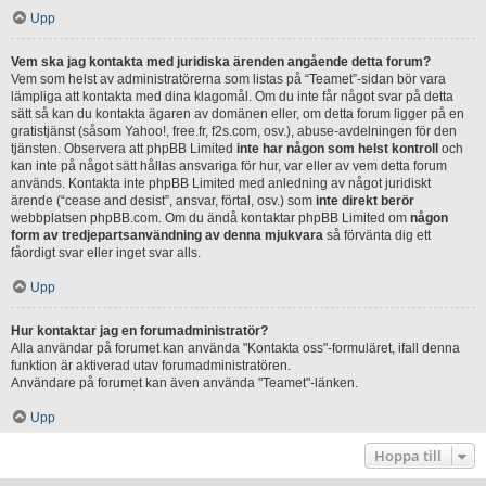
Upp
Vem ska jag kontakta med juridiska ärenden angående detta forum?
Vem som helst av administratörerna som listas på “Teamet”-sidan bör vara
lämpliga att kontakta med dina klagomål. Om du inte får något svar på detta
sätt så kan du kontakta ägaren av domänen eller, om detta forum ligger på en
gratistjänst (såsom Yahoo!, free.fr, f2s.com, osv.), abuse-avdelningen för den
tjänsten. Observera att phpBB Limited
inte har någon som helst kontroll
och
kan inte på något sätt hållas ansvariga för hur, var eller av vem detta forum
används. Kontakta inte phpBB Limited med anledning av något juridiskt
ärende (“cease and desist”, ansvar, förtal, osv.) som
inte direkt berör
webbplatsen phpBB.com. Om du ändå kontaktar phpBB Limited om
någon
form av tredjepartsanvändning av denna mjukvara
så förvänta dig ett
fåordigt svar eller inget svar alls.
Upp
Hur kontaktar jag en forumadministratör?
Alla användar på forumet kan använda "Kontakta oss"-formuläret, ifall denna
funktion är aktiverad utav forumadministratören.
Användare på forumet kan även använda "Teamet"-länken.
Upp
Hoppa till