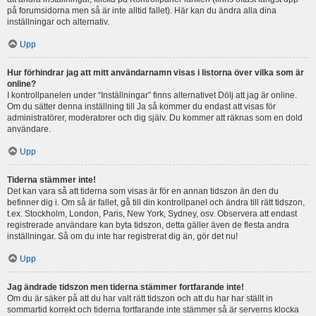
på forumsidorna men så är inte alltid fallet). Här kan du ändra alla dina
inställningar och alternativ.
Upp
Hur förhindrar jag att mitt användarnamn visas i listorna över vilka som är
online?
I kontrollpanelen under “Inställningar” finns alternativet Dölj att jag är online.
Om du sätter denna inställning till Ja så kommer du endast att visas för
administratörer, moderatorer och dig själv. Du kommer att räknas som en dold
användare.
Upp
Tiderna stämmer inte!
Det kan vara så att tiderna som visas är för en annan tidszon än den du
befinner dig i. Om så är fallet, gå till din kontrollpanel och ändra till rätt tidszon,
t.ex. Stockholm, London, Paris, New York, Sydney, osv. Observera att endast
registrerade användare kan byta tidszon, detta gäller även de flesta andra
inställningar. Så om du inte har registrerat dig än, gör det nu!
Upp
Jag ändrade tidszon men tiderna stämmer fortfarande inte!
Om du är säker på att du har valt rätt tidszon och att du har har ställt in
sommartid korrekt och tiderna fortfarande inte stämmer så är serverns klocka