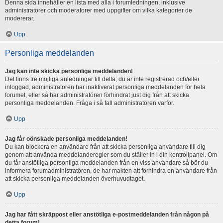
Denna sida innehåller en lista med alla i forumledningen, inklusive
administratörer och moderatorer med uppgifter om vilka kategorier de
modererar.
Upp
Personliga meddelanden
Jag kan inte skicka personliga meddelanden!
Det finns tre möjliga anledningar till detta; du är inte registrerad och/eller
inloggad, administratören har inaktiverat personliga meddelanden för hela
forumet, eller så har administratören förhindrat just dig från att skicka
personliga meddelanden. Fråga i så fall administratören varför.
Upp
Jag får oönskade personliga meddelanden!
Du kan blockera en användare från att skicka personliga användare till dig
genom att använda meddelanderegler som du ställer in i din kontrollpanel. Om
du får anstötliga personliga meddelanden från en viss användare så bör du
informera forumadministratören, de har makten att förhindra en användare från
att skicka personliga meddelanden överhuvudtaget.
Upp
Jag har fått skräppost eller anstötliga e-postmeddelanden från någon på
detta forum!