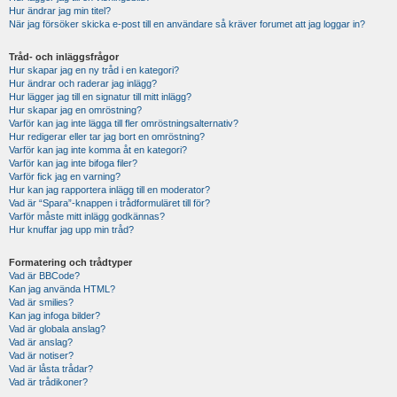
Hur ändrar jag min titel?
När jag försöker skicka e-post till en användare så kräver forumet att jag loggar in?
Tråd- och inläggsfrågor
Hur skapar jag en ny tråd i en kategori?
Hur ändrar och raderar jag inlägg?
Hur lägger jag till en signatur till mitt inlägg?
Hur skapar jag en omröstning?
Varför kan jag inte lägga till fler omröstningsalternativ?
Hur redigerar eller tar jag bort en omröstning?
Varför kan jag inte komma åt en kategori?
Varför kan jag inte bifoga filer?
Varför fick jag en varning?
Hur kan jag rapportera inlägg till en moderator?
Vad är “Spara”-knappen i trådformuläret till för?
Varför måste mitt inlägg godkännas?
Hur knuffar jag upp min tråd?
Formatering och trådtyper
Vad är BBCode?
Kan jag använda HTML?
Vad är smilies?
Kan jag infoga bilder?
Vad är globala anslag?
Vad är anslag?
Vad är notiser?
Vad är låsta trådar?
Vad är trådikoner?