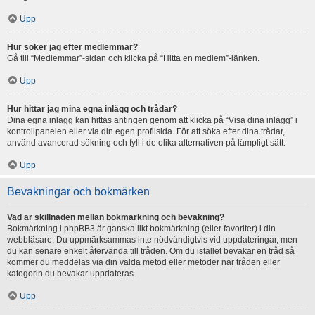
Upp
Hur söker jag efter medlemmar?
Gå till “Medlemmar”-sidan och klicka på “Hitta en medlem”-länken.
Upp
Hur hittar jag mina egna inlägg och trådar?
Dina egna inlägg kan hittas antingen genom att klicka på “Visa dina inlägg” i
kontrollpanelen eller via din egen profilsida. För att söka efter dina trådar,
använd avancerad sökning och fyll i de olika alternativen på lämpligt sätt.
Upp
Bevakningar och bokmärken
Vad är skillnaden mellan bokmärkning och bevakning?
Bokmärkning i phpBB3 är ganska likt bokmärkning (eller favoriter) i din
webbläsare. Du uppmärksammas inte nödvändigtvis vid uppdateringar, men
du kan senare enkelt återvända till tråden. Om du istället bevakar en tråd så
kommer du meddelas via din valda metod eller metoder när tråden eller
kategorin du bevakar uppdateras.
Upp