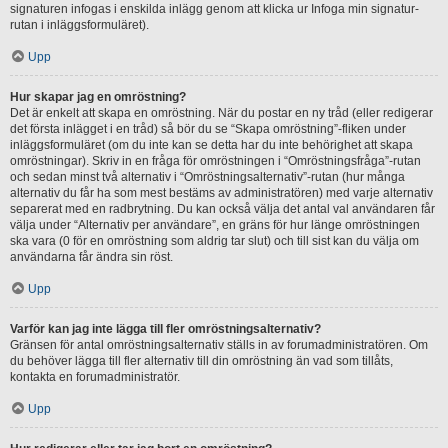
signaturen infogas i enskilda inlägg genom att klicka ur Infoga min signatur-
rutan i inläggsformuläret).
Upp
Hur skapar jag en omröstning?
Det är enkelt att skapa en omröstning. När du postar en ny tråd (eller redigerar
det första inlägget i en tråd) så bör du se “Skapa omröstning”-fliken under
inläggsformuläret (om du inte kan se detta har du inte behörighet att skapa
omröstningar). Skriv in en fråga för omröstningen i “Omröstningsfråga”-rutan
och sedan minst två alternativ i “Omröstningsalternativ”-rutan (hur många
alternativ du får ha som mest bestäms av administratören) med varje alternativ
separerat med en radbrytning. Du kan också välja det antal val användaren får
välja under “Alternativ per användare”, en gräns för hur länge omröstningen
ska vara (0 för en omröstning som aldrig tar slut) och till sist kan du välja om
användarna får ändra sin röst.
Upp
Varför kan jag inte lägga till fler omröstningsalternativ?
Gränsen för antal omröstningsalternativ ställs in av forumadministratören. Om
du behöver lägga till fler alternativ till din omröstning än vad som tillåts,
kontakta en forumadministratör.
Upp