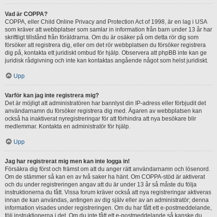
Vad är COPPA?
COPPA, eller Child Online Privacy and Protection Act of 1998, är en lag i USA
som kräver att webbplatser som samlar in information från barn under 13 år har
skriftligt tillstånd från föräldrarna. Om du är osäker på om detta rör dig som
försöker att registrera dig, eller om det rör webbplatsen du försöker registrera
dig på, kontakta ett juridiskt ombud för hjälp. Observera att phpBB inte kan ge
juridisk rådgivning och inte kan kontaktas angående något som helst juridiskt.
Upp
Varför kan jag inte registrera mig?
Det är möjligt att administratören har bannlyst din IP-adress eller förbjudit det
användarnamn du försöker registrera dig med. Ägaren av webbplatsen kan
också ha inaktiverat nyregistreringar för att förhindra att nya besökare blir
medlemmar. Kontakta en administratör för hjälp.
Upp
Jag har registrerat mig men kan inte logga in!
Försäkra dig först och främst om att du anger rätt användarnamn och lösenord.
Om de stämmer så kan en av två saker ha hänt. Om COPPA-stöd är aktiverat
och du under registreringen angav att du är under 13 år så måste du följa
instruktionerna du fått. Vissa forum kräver också att nya registreringar aktiveras
innan de kan användas, antingen av dig själv eller av an administratör; denna
information visades under registreringen. Om du har fått ett e-postmeddelande,
följ instruktionerna i det. Om du inte fått ett e-postmeddelande så kanske du