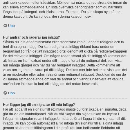
antingen kategori- eller trådsidan. Möjligen så måste du registrera dig innan du
kan skriva ett meddelande. En lista över vilka behörigheter som du har finns
längst ner på kategori- och trådsidorna. Exempel: Du kan skapa nya trådar i
denna kategori, Du kan bifoga filer i denna kategori, osv.
Upp
Hur ändrar och raderar jag inlägg?
Såvida du inte är administratör eller moderator kan du endast redigera och ta
bort dina egna inlägg. Du kan redigera ett inlägg (ibland bara under en
begränsad tid från det att inlägget gjorts) genom att klicka på redigera-knappen
för det relevanta inlägget. Om någon redan svarat på ditt inlägg så kommer det
att finnas en liten textrad under ditt inlägg efter att du redigerat det, som visar
hur många gånger och när du har redigerat inlägget. Detta kommer inte att
visas om ingen har svarat på ditt inlägg. Det kommer inte heller att visas om det
är en moderator eller administratör som redigerat inlägget. Dock kan de om de
vill lämna ett meddelande om vad de ändrat och varför. Observera att vanliga
användare inte kan ta bort ett inlägg om det redan besvarats.
Upp
Hur lägger jag till en signatur till mitt inlägg?
För att lägga till en signatur till ett inlägg måste du först skapa en signatur, detta
gör du via din kontrollpanel. När du väl skapat din signatur kan du kryssa i
Infoga min signatur-rutan i inläggsformuläret för att lägga till din signatur till ditt
inlägg. Du kan också automatiskt alltid infoga din signatur till alla dina inlägg
genom att ändra inställningarna i din profil (du kan fortfarande förhindra att