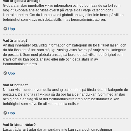
Vad är globala anslag?
Globala anslag innehåller viktig information och du bör läsa de så fort som
möjligt. Globala anslag visas överst på varje sida i varje kategori och i
kontrollpanelen. Om du kan posta ett globalt anslag eller inte beror på vilken
behörighet som krävs och detta ställs in av forumadministratören.
Upp
Vad är anslag?
Anslag innehåller ofta viktig information om kategorin du för tillfället läser i och
du bör läsa de så fort som möjligt. Anslag visas överst på varje sida i kategorin
de postats i. Som med globala anslag så beror det på vilken behörighet som
krävs om du kan posta anslag eller inte och detta ställs in av
forumadministratören.
Upp
Vad är notiser?
Notiser visas under eventuella anslag och endast på första sidan i kategorin de
postats i. De är ofta rätt viktiga så du bör läsa de när du kan. Som med anslag
och globala anslag så är det forumadministratören som bestämmer vilken
behörighet som krävs för att kunna posta notiser.
Upp
Vad är låsta trådar?
Låsta trådar är trådar där användare inte kan svara och omröstningar