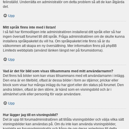
felinställd. Underrätta en administratör om detta problem så att de kan åtgärda
det.
Upp
Mitt språk finns inte med i listan!
I så fall har förmodligen inte administratören installerat ditt språk eller så har
ingen översatt forumet till ditt språk. Fråga administratören om de skulle kunna
installera språkpaketet du vill ha. Om språkpaketet inte finns så är du
välkommen att skapa en ny översättning. Mer information finns på phpBB
Limiteds webbplats (använd länken längst ner på forumsidorna).
Upp
Vad är det för bild som visas tillsammans med mitt användarnamn?
Det finns två bilder som kan visas tillsammans med ett användarnamn i inlägg.
Den ena är en titelbild, oftast är dessa bilder i form av stjärnor, prickar eller
block som visar hur många inlägg du har gjort eller din status på forumet. Den
andra bilden, oftast är den större, är känd som en visningsbild och är i
allmänhet unik eller personlig för varje användare.
Upp
Hur lägger jag till en visningsbild?
Det är upp till forumadministratören att tillåta visningsbilder och välja vilka sätt
visningsbilder kan användas på. Om du inte kan använda visningsbilder,
kontakta en forumadministratör och fråga de om deras anledning till detta.