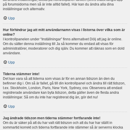
på forumsidorna men så är inte alltid fallet). Här kan du ändra alla dina
inställningar och alternativ.
Upp
Hur förhindrar jag att mitt användarnamn visas i listorna över vilka som är
online?
I kontrollpanelen under “Inställningar” finns alternativet Dölj att jag är online.
Om du sätter denna inställning till Ja så kommer du endast att visas för
administratörer, moderatorer och dig själv. Du kommer att räknas som en dold
användare.
Upp
Tiderna stämmer inte!
Det kan vara så att tiderna som visas är för en annan tidszon än den du
befinner dig i. Om så är fallet, gå till din kontrollpanel och ändra till rätt tidszon,
t.ex. Stockholm, London, Paris, New York, Sydney, osv. Observera att endast
registrerade användare kan byta tidszon, detta gäller även de flesta andra
inställningar. Så om du inte har registrerat dig än, gör det nu!
Upp
Jag ändrade tidszon men tiderna stämmer fortfarande inte!
Om du är säker på att du har valt rätt tidszon och att du har har ställt in
sommartid korrekt och tiderna fortfarande inte stämmer så är serverns klocka