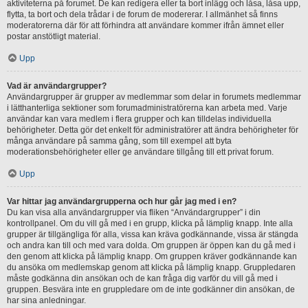
aktiviteterna på forumet. De kan redigera eller ta bort inlägg och låsa, låsa upp,
flytta, ta bort och dela trådar i de forum de modererar. I allmänhet så finns
moderatorerna där för att förhindra att användare kommer ifrån ämnet eller
postar anstötligt material.
Upp
Vad är användargrupper?
Användargrupper är grupper av medlemmar som delar in forumets medlemmar
i lätthanterliga sektioner som forumadministratörerna kan arbeta med. Varje
användar kan vara medlem i flera grupper och kan tilldelas individuella
behörigheter. Detta gör det enkelt för administratörer att ändra behörigheter för
många användare på samma gång, som till exempel att byta
moderationsbehörigheter eller ge användare tillgång till ett privat forum.
Upp
Var hittar jag användargrupperna och hur går jag med i en?
Du kan visa alla användargrupper via fliken “Användargrupper” i din
kontrollpanel. Om du vill gå med i en grupp, klicka på lämplig knapp. Inte alla
grupper är tillgängliga för alla, vissa kan kräva godkännande, vissa är stängda
och andra kan till och med vara dolda. Om gruppen är öppen kan du gå med i
den genom att klicka på lämplig knapp. Om gruppen kräver godkännande kan
du ansöka om medlemskap genom att klicka på lämplig knapp. Gruppledaren
måste godkänna din ansökan och de kan fråga dig varför du vill gå med i
gruppen. Besvära inte en gruppledare om de inte godkänner din ansökan, de
har sina anledningar.