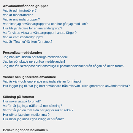
Användarnivåer och grupper
Vad är administratörer?
Vad är moderatorer?
Vad är användargrupper?
Var hittar jag användargrupperna och hur går jag med i en?
Hur blir jag ledare för en användargrupp?
Varför visas vissa användargrupper i andra färger?
Vad är en “Standardgrupp”?
Vad är “Teamet”-länken för något?
Personliga meddelanden
Jag kan inte skicka personliga meddelanden!
Jag får oönskade personliga meddelanden!
Jag har fått skräppost eller anstötliga e-postmeddelanden från någon på detta forum!
Vänner och ignorerade användare
Vad är vän- och ignorerade användarelistan för något?
Hur lägger jag till / tar jag bort användare från min vän- eller ignorerade användareslista?
Sökning på forumet
Hur söker jag på forumet?
Varför får jag inga träffar på min sökning?
Varför får jag en tom sida när jag försöker söka!?
Hur söker jag efter medlemmar?
Hur hittar jag mina egna inlägg och trådar?
Bevakningar och bokmärken