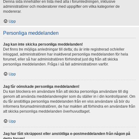
Denna sida innehåller en lista med alla i forumledningen, inklusive
administratörer och moderatorer med uppgifter om vilka kategorier de
modererar.
Upp
Personliga meddelanden
Jag kan inte skicka personliga meddelanden!
Det finns tre möjliga anledningar till detta; du är inte registrerad och/eller
inloggad, administratören har inaktiverat personliga meddelanden för hela
forumet, eller så har administratören förhindrat just dig från att skicka
personliga meddelanden. Fråga i så fall administratören varför.
Upp
Jag får oönskade personliga meddelanden!
Du kan blockera en användare från att skicka personliga användare till dig
genom att använda meddelanderegler som du ställer in i din kontrollpanel. Om
du får anstötliga personliga meddelanden från en viss användare så bör du
informera forumadministratören, de har makten att förhindra en användare från
att skicka personliga meddelanden överhuvudtaget.
Upp
Jag har fått skräppost eller anstötliga e-postmeddelanden från någon på
detta forum!