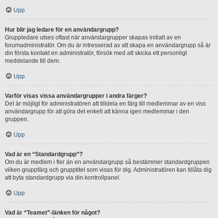
Upp
Hur blir jag ledare för en användargrupp?
Gruppledare utses oftast när användargrupper skapas initialt av en
forumadministratör. Om du är intresserad av att skapa en användargrupp så är
din första kontakt en administratör, försök med att skicka ett personligt
meddelande till dem.
Upp
Varför visas vissa användargrupper i andra färger?
Det är möjligt för administratören att tilldela en färg till medlemmar av en viss
användargrupp för att göra det enkelt att känna igen medlemmar i den
gruppen.
Upp
Vad är en “Standardgrupp”?
Om du är medlem i fler än en användargrupp så bestämmer standardgruppen
vilken gruppfärg och grupptitel som visas för dig. Administratören kan tillåta dig
att byta standardgrupp via din kontrollpanel.
Upp
Vad är “Teamet”-länken för något?