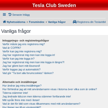
Tesla Club Sweden
Senaste Inlägg
Nyhetssidorna
Forumindex
Vanliga frågor
Registrera din Tesla/elbil
Vanliga frågor
Inloggnings- och registreringsfrågor
Varför måste jag ens registrera mig?
Vad är COPPA?
Varför kan jag inte registrera mig?
Jag har registrerat mig men kan inte logga in!
Varför kan jag inte logga in?
Jag har registrerat mig men kan inte logga in längre?!
Jag har glömt bort mitt lösenord!
Varför loggas jag ut automatiskt?
Vad gör “Ta bort alla forumcookies”-länken?
Alternativ och inställningar
Hur ändrar jag mina inställningar?
Hur förhindrar jag att mitt användarnamn visas i listorna över vilka som är online?
Tiderna stämmer inte!
Jag ändrade tidszon men tiderna stämmer fortfarande inte!
Mitt språk finns inte med i listan!
Vad är det för bild som visas tillsammans med mitt användarnamn?
Hur lägger jag till en visningsbild?