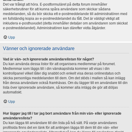
Det var tråkigt att höra. E-postformuläret på detta forum innehåller
säkerhetsrutiner för att kunna spåra användare som skickar sådana
meddelanden, så du bör skicka ett e-postmeddelande till administratören med
en fullständig kopia av e-postmeddelandet du fått. Det är väldigt viktigt att
inkludera e-posthuvudet (detta innehåller detaljer om användaren som skickat
e-postmeddelandet). Administratören kan därefter vidta åtgärder.
Upp
Vänner och ignorerade användare
Vad är vän- och ignorerade användarelistan för något?
Du kan använda dessa listor för att organisera medlemmar på forumet.
Medlemmar som läggs till i din vänskapslista kommer att visas i din
kontrollpanel vilket låter dig snabbt och enkelt visa deras onlinestatus och
skicka personliga meddelanden till dem. Om det stöds i mallen så kan inlägg
från dessa användare också framhävas. Om du lägger till en användare till din
lista över ignorerade användare, så kommer alla inlägg de gör att döljas
automatiskt.
Upp
Hur lägger jag till / tar jag bort användare från min vän- eller ignorerade
användareslista?
Du kan lägga till användare till din lista på två sätt. På varje användares
profilsida finns det en länk för att antingen lägga till dem till din vän- eller