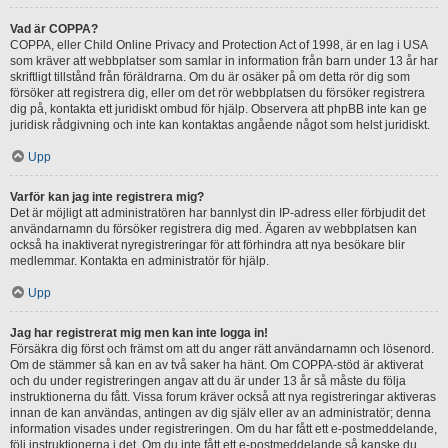
Vad är COPPA?
COPPA, eller Child Online Privacy and Protection Act of 1998, är en lag i USA
som kräver att webbplatser som samlar in information från barn under 13 år har
skriftligt tillstånd från föräldrarna. Om du är osäker på om detta rör dig som
försöker att registrera dig, eller om det rör webbplatsen du försöker registrera
dig på, kontakta ett juridiskt ombud för hjälp. Observera att phpBB inte kan ge
juridisk rådgivning och inte kan kontaktas angående något som helst juridiskt.
Upp
Varför kan jag inte registrera mig?
Det är möjligt att administratören har bannlyst din IP-adress eller förbjudit det
användarnamn du försöker registrera dig med. Ägaren av webbplatsen kan
också ha inaktiverat nyregistreringar för att förhindra att nya besökare blir
medlemmar. Kontakta en administratör för hjälp.
Upp
Jag har registrerat mig men kan inte logga in!
Försäkra dig först och främst om att du anger rätt användarnamn och lösenord.
Om de stämmer så kan en av två saker ha hänt. Om COPPA-stöd är aktiverat
och du under registreringen angav att du är under 13 år så måste du följa
instruktionerna du fått. Vissa forum kräver också att nya registreringar aktiveras
innan de kan användas, antingen av dig själv eller av an administratör; denna
information visades under registreringen. Om du har fått ett e-postmeddelande,
följ instruktionerna i det. Om du inte fått ett e-postmeddelande så kanske du