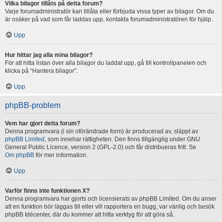
Vilka bilagor tillåts på detta forum?
Varje forumadministratör kan tillåta eller förbjuda vissa typer av bilagor. Om du
är osäker på vad som får laddas upp, kontakta forumadministratören för hjälp.
Upp
Hur hittar jag alla mina bilagor?
För att hitta listan över alla bilagor du laddat upp, gå till kontrollpanelen och
klicka på “Hantera bilagor”.
Upp
phpBB-problem
Vem har gjort detta forum?
Denna programvara (i sin oförändrade form) är producerad av, släppt av
phpBB Limited
, som innehar rättigheten. Den finns tillgänglig under GNU
General Public Licence, version 2 (GPL-2.0) och får distribueras fritt. Se
Om phpBB
för mer information.
Upp
Varför finns inte funktionen X?
Denna programvara har gjorts och licensierats av phpBB Limited. Om du anser
att en funktion bör läggas till eller vill rapportera en bugg, var vänlig och besök
phpBB Idécenter, där du kommer att hitta verktyg för att göra så.