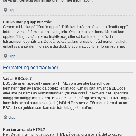
de visas. Kontakta administratören för mer information.
Upp
Hur knuffar jag upp min tråd?
Genom att klicka på “Knuffa upp tråd”-länken i tråden så kan du "knuffa upp"
tråden överst på förstasidan i kategorin. Om du inte ser denna länk så kan
uppknuffning av trådar vara inaktiverat, eller så har inte den krävda
tidsgränsen uppnåts än. Det går också att knuffa upp en tråd genom att helt
enkelt svara på den. Försäkra dig dock först om att du följer forumreglerna.
Upp
Formatering och trådtyper
Vad är BBCode?
BBCode är en speciell variant av HTML som ger stor kontroll över
formateringen av särskilda objekt i ett inlägg. Om du kan använda BBCode
eller inte bestäms av administratören (du kan också inaktivera det i specifika
inlägg via inläggsformuläret). BBCode liknar i mångt och mycket HTML, taggar
innesluts av hakparanteser [ och ] istället för < och >. För mer information om
BBCode se guiden som kan nås från inläggsformuläret.
Upp
Kan jag använda HTML?
Nej. Det är inte möjligt att posta HTML på detta forum och få det tolkat som