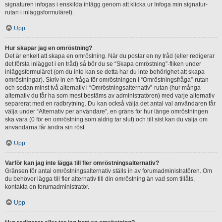
signaturen infogas i enskilda inlägg genom att klicka ur Infoga min signatur-
rutan i inläggsformuläret).
Upp
Hur skapar jag en omröstning?
Det är enkelt att skapa en omröstning. När du postar en ny tråd (eller redigerar
det första inlägget i en tråd) så bör du se “Skapa omröstning”-fliken under
inläggsformuläret (om du inte kan se detta har du inte behörighet att skapa
omröstningar). Skriv in en fråga för omröstningen i “Omröstningsfråga”-rutan
och sedan minst två alternativ i “Omröstningsalternativ”-rutan (hur många
alternativ du får ha som mest bestäms av administratören) med varje alternativ
separerat med en radbrytning. Du kan också välja det antal val användaren får
välja under “Alternativ per användare”, en gräns för hur länge omröstningen
ska vara (0 för en omröstning som aldrig tar slut) och till sist kan du välja om
användarna får ändra sin röst.
Upp
Varför kan jag inte lägga till fler omröstningsalternativ?
Gränsen för antal omröstningsalternativ ställs in av forumadministratören. Om
du behöver lägga till fler alternativ till din omröstning än vad som tillåts,
kontakta en forumadministratör.
Upp