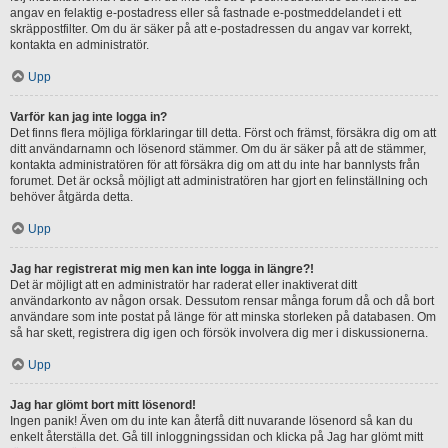
angav en felaktig e-postadress eller så fastnade e-postmeddelandet i ett
skräppostfilter. Om du är säker på att e-postadressen du angav var korrekt,
kontakta en administratör.
Upp
Varför kan jag inte logga in?
Det finns flera möjliga förklaringar till detta. Först och främst, försäkra dig om att
ditt användarnamn och lösenord stämmer. Om du är säker på att de stämmer,
kontakta administratören för att försäkra dig om att du inte har bannlysts från
forumet. Det är också möjligt att administratören har gjort en felinställning och
behöver åtgärda detta.
Upp
Jag har registrerat mig men kan inte logga in längre?!
Det är möjligt att en administratör har raderat eller inaktiverat ditt
användarkonto av någon orsak. Dessutom rensar många forum då och då bort
användare som inte postat på länge för att minska storleken på databasen. Om
så har skett, registrera dig igen och försök involvera dig mer i diskussionerna.
Upp
Jag har glömt bort mitt lösenord!
Ingen panik! Även om du inte kan återfå ditt nuvarande lösenord så kan du
enkelt återställa det. Gå till inloggningssidan och klicka på Jag har glömt mitt