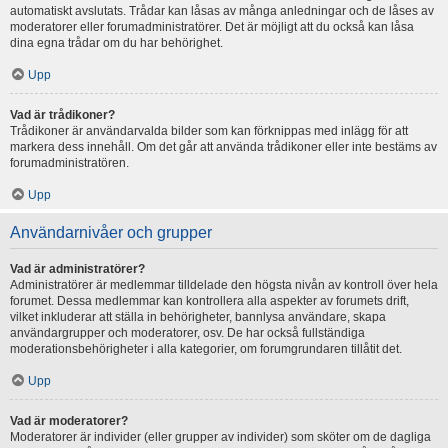
automatiskt avslutats. Trådar kan låsas av många anledningar och de låses av
moderatorer eller forumadministratörer. Det är möjligt att du också kan låsa
dina egna trådar om du har behörighet.
Upp
Vad är trådikoner?
Trådikoner är användarvalda bilder som kan förknippas med inlägg för att
markera dess innehåll. Om det går att använda trådikoner eller inte bestäms av
forumadministratören.
Upp
Användarnivåer och grupper
Vad är administratörer?
Administratörer är medlemmar tilldelade den högsta nivån av kontroll över hela
forumet. Dessa medlemmar kan kontrollera alla aspekter av forumets drift,
vilket inkluderar att ställa in behörigheter, bannlysa användare, skapa
användargrupper och moderatorer, osv. De har också fullständiga
moderationsbehörigheter i alla kategorier, om forumgrundaren tillåtit det.
Upp
Vad är moderatorer?
Moderatorer är individer (eller grupper av individer) som sköter om de dagliga