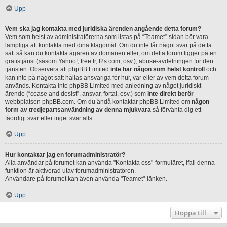
Upp
Vem ska jag kontakta med juridiska ärenden angående detta forum?
Vem som helst av administratörerna som listas på “Teamet”-sidan bör vara
lämpliga att kontakta med dina klagomål. Om du inte får något svar på detta
sätt så kan du kontakta ägaren av domänen eller, om detta forum ligger på en
gratistjänst (såsom Yahoo!, free.fr, f2s.com, osv.), abuse-avdelningen för den
tjänsten. Observera att phpBB Limited
inte har någon som helst kontroll
och
kan inte på något sätt hållas ansvariga för hur, var eller av vem detta forum
används. Kontakta inte phpBB Limited med anledning av något juridiskt
ärende (“cease and desist”, ansvar, förtal, osv.) som
inte direkt berör
webbplatsen phpBB.com. Om du ändå kontaktar phpBB Limited om
någon
form av tredjepartsanvändning av denna mjukvara
så förvänta dig ett
fåordigt svar eller inget svar alls.
Upp
Hur kontaktar jag en forumadministratör?
Alla användar på forumet kan använda "Kontakta oss"-formuläret, ifall denna
funktion är aktiverad utav forumadministratören.
Användare på forumet kan även använda "Teamet"-länken.
Upp
Hoppa till