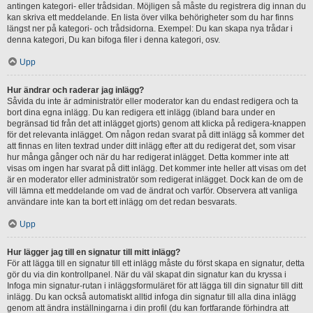
antingen kategori- eller trådsidan. Möjligen så måste du registrera dig innan du
kan skriva ett meddelande. En lista över vilka behörigheter som du har finns
längst ner på kategori- och trådsidorna. Exempel: Du kan skapa nya trådar i
denna kategori, Du kan bifoga filer i denna kategori, osv.
Upp
Hur ändrar och raderar jag inlägg?
Såvida du inte är administratör eller moderator kan du endast redigera och ta
bort dina egna inlägg. Du kan redigera ett inlägg (ibland bara under en
begränsad tid från det att inlägget gjorts) genom att klicka på redigera-knappen
för det relevanta inlägget. Om någon redan svarat på ditt inlägg så kommer det
att finnas en liten textrad under ditt inlägg efter att du redigerat det, som visar
hur många gånger och när du har redigerat inlägget. Detta kommer inte att
visas om ingen har svarat på ditt inlägg. Det kommer inte heller att visas om det
är en moderator eller administratör som redigerat inlägget. Dock kan de om de
vill lämna ett meddelande om vad de ändrat och varför. Observera att vanliga
användare inte kan ta bort ett inlägg om det redan besvarats.
Upp
Hur lägger jag till en signatur till mitt inlägg?
För att lägga till en signatur till ett inlägg måste du först skapa en signatur, detta
gör du via din kontrollpanel. När du väl skapat din signatur kan du kryssa i
Infoga min signatur-rutan i inläggsformuläret för att lägga till din signatur till ditt
inlägg. Du kan också automatiskt alltid infoga din signatur till alla dina inlägg
genom att ändra inställningarna i din profil (du kan fortfarande förhindra att