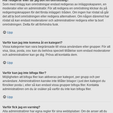
Hur redigerar eller tar jag bort en omröstning?
Som med inlägg kan omröstningar endast redigeras av inläggsskaparen, en
moderator eller en administratör. För att redigera en omröstning klickar du på
redigeringsknappen för det första inlägget i tråden. Om ingen har röstat så går
det att ta bort omröstningen eller redigera alternativen. Om någon däremot har
röstat så kan endast moderatorer och administratörer redigera eller ta bort
omröstningen. Detta för att förhindra fusk.
Upp
Varför kan jag inte komma åt en kategori?
Vissa kategorier kan vara begränsade till vissa användare eller grupper. För att
visa, läsa, posta, osv. kan du behöva speciell tillåtelse som endast moderatorer
och administratörer kan ge dig. Pröva att kontakta dem.
Upp
Varför kan jag inte bifoga filer?
Möjligheten att bifoga filer kan aktiveras per kategori, per grupp och per
användare. Administratören kanske inte tillåter bilagor i just den kategori du
försöker posta i, eller så kan endast vissa grupper bifoga filer. Kontakta
administratören om du är osäker på varför du inte kan bifoga filer.
Upp
Varför fick jag en varning?
Alla administratörer har egna regler för sina webbplatser. Om de anser att du