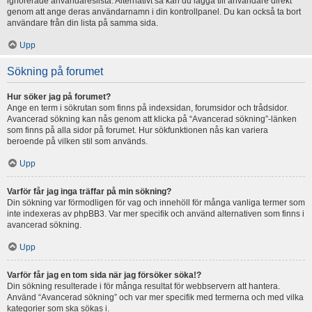
ignorerade användareslista. Alternativt så kan du lägga till användare direkt
genom att ange deras användarnamn i din kontrollpanel. Du kan också ta bort
användare från din lista på samma sida.
Upp
Sökning på forumet
Hur söker jag på forumet?
Ange en term i sökrutan som finns på indexsidan, forumsidor och trådsidor.
Avancerad sökning kan nås genom att klicka på “Avancerad sökning”-länken
som finns på alla sidor på forumet. Hur sökfunktionen nås kan variera
beroende på vilken stil som används.
Upp
Varför får jag inga träffar på min sökning?
Din sökning var förmodligen för vag och innehöll för många vanliga termer som
inte indexeras av phpBB3. Var mer specifik och använd alternativen som finns i
avancerad sökning.
Upp
Varför får jag en tom sida när jag försöker söka!?
Din sökning resulterade i för många resultat för webbservern att hantera.
Använd “Avancerad sökning” och var mer specifik med termerna och med vilka
kategorier som ska sökas i.