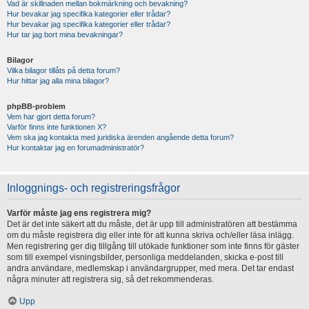
Vad är skillnaden mellan bokmärkning och bevakning?
Hur bevakar jag specifika kategorier eller trådar?
Hur bevakar jag specifika kategorier eller trådar?
Hur tar jag bort mina bevakningar?
Bilagor
Vilka bilagor tillåts på detta forum?
Hur hittar jag alla mina bilagor?
phpBB-problem
Vem har gjort detta forum?
Varför finns inte funktionen X?
Vem ska jag kontakta med juridiska ärenden angående detta forum?
Hur kontaktar jag en forumadministratör?
Inloggnings- och registreringsfrågor
Varför måste jag ens registrera mig?
Det är det inte säkert att du måste, det är upp till administratören att bestämma
om du måste registrera dig eller inte för att kunna skriva och/eller läsa inlägg.
Men registrering ger dig tillgång till utökade funktioner som inte finns för gäster
som till exempel visningsbilder, personliga meddelanden, skicka e-post till
andra användare, medlemskap i användargrupper, med mera. Det tar endast
några minuter att registrera sig, så det rekommenderas.
Upp