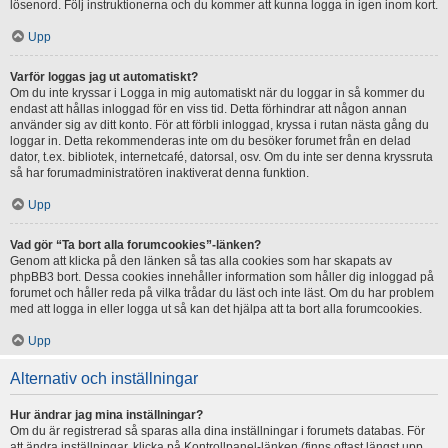
lösenord. Följ instruktionerna och du kommer att kunna logga in igen inom kort.
Upp
Varför loggas jag ut automatiskt?
Om du inte kryssar i Logga in mig automatiskt när du loggar in så kommer du
endast att hållas inloggad för en viss tid. Detta förhindrar att någon annan
använder sig av ditt konto. För att förbli inloggad, kryssa i rutan nästa gång du
loggar in. Detta rekommenderas inte om du besöker forumet från en delad
dator, t.ex. bibliotek, internetcafé, datorsal, osv. Om du inte ser denna kryssruta
så har forumadministratören inaktiverat denna funktion.
Upp
Vad gör “Ta bort alla forumcookies”-länken?
Genom att klicka på den länken så tas alla cookies som har skapats av
phpBB3 bort. Dessa cookies innehåller information som håller dig inloggad på
forumet och håller reda på vilka trådar du läst och inte läst. Om du har problem
med att logga in eller logga ut så kan det hjälpa att ta bort alla forumcookies.
Upp
Alternativ och inställningar
Hur ändrar jag mina inställningar?
Om du är registrerad så sparas alla dina inställningar i forumets databas. För
att ändra inställningar, klicka på Kontrollpanel-länken (finns oftast längst upp