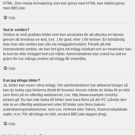
HTML. Den mesta formatering som kan göras med HTML kan istället göras
med BBCode.
Upp
Vad är smilies?
Smilies är små grafiska bilder som kan användas för att uttrycka en känsla
genom att använda en kod, t.ex. :) för glad, eller :( för ledsen. En fullständig
lista över alla smilies kan nås via inläggsformuläret. Försök att inte
överanvända smilies, de kan fort göra ett inlägg oläsbart och en moderator kan
ta bort de eller inlägget helt och hållet. Administratören kan också ha satt en
gräns för hur många smilies ett inlägg får innehålla.
Upp
Kan jag infoga bilder?
Ja, bilder kan visas i dina inlägg. Om administratören har aktiverat bilagor så
kan du ladda upp bilderna direkt till forumet. Annars måste du länka till en bild
som finns på en offentlig webbserver, t.ex. http://www.example.com/my-
picture.gif. Du kan inte länka till bilder som bara finns på din PC (såvida den
inte är en offentlig webbserver) eller till bilder som finns bakom
autentiseringsmekanismer, som t.ex. Hotmail eller Yahoo, lösenorsskyddade
sajter, m.m. För att infoga en bild, använd BBCode-taggen [img].
Upp