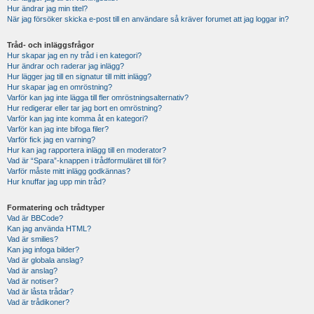
Hur ändrar jag min titel?
När jag försöker skicka e-post till en användare så kräver forumet att jag loggar in?
Tråd- och inläggsfrågor
Hur skapar jag en ny tråd i en kategori?
Hur ändrar och raderar jag inlägg?
Hur lägger jag till en signatur till mitt inlägg?
Hur skapar jag en omröstning?
Varför kan jag inte lägga till fler omröstningsalternativ?
Hur redigerar eller tar jag bort en omröstning?
Varför kan jag inte komma åt en kategori?
Varför kan jag inte bifoga filer?
Varför fick jag en varning?
Hur kan jag rapportera inlägg till en moderator?
Vad är “Spara”-knappen i trådformuläret till för?
Varför måste mitt inlägg godkännas?
Hur knuffar jag upp min tråd?
Formatering och trådtyper
Vad är BBCode?
Kan jag använda HTML?
Vad är smilies?
Kan jag infoga bilder?
Vad är globala anslag?
Vad är anslag?
Vad är notiser?
Vad är låsta trådar?
Vad är trådikoner?