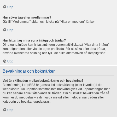
Upp
Hur söker jag efter medlemmar?
Gå till “Medlemmar”-sidan och klicka på “Hitta en medlem”-länken.
Upp
Hur hittar jag mina egna inlägg och trådar?
Dina egna inlägg kan hittas antingen genom att klicka på “Visa dina inlägg” i
kontrollpanelen eller via din egen profilsida. För att söka efter dina trådar,
använd avancerad sökning och fyll i de olika alternativen på lämpligt sätt.
Upp
Bevakningar och bokmärken
Vad är skillnaden mellan bokmärkning och bevakning?
Bokmärkning i phpBB3 är ganska likt bokmärkning (eller favoriter) i din
webbläsare. Du uppmärksammas inte nödvändigtvis vid uppdateringar, men
du kan senare enkelt återvända till tråden. Om du istället bevakar en tråd så
kommer du meddelas via din valda metod eller metoder när tråden eller
kategorin du bevakar uppdateras.
Upp