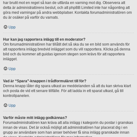
har brutit mot en regel så kan de utfärda en varning mot dig. Observera att
detta är administratörens beslut, och att phpBB Limited inte har någonting att
göra med varningar på andra webbplatser. Kontakta forumadministratören om
du är osäker på varför du varnats.
Upp
Hur kan jag rapportera inlägg till en moderator?
Om forumadministratören har tillåtit det så ska du se en bild som används för
att rapportera inlägg bredvid inlägget som du vill rapportera. Klicka på denna
bild och du kommer att guidas igenom stegen som krävs för att rapportera
inlägget.
Upp
Vad är “Spara”-knappen i trådformuläret till för?
Denna knapp låter dig spara utkast av meddelanden så att du kan skriva klart
och posta de vid ett senare tillfälle. För att ladda in ett sparat utkast, gå till
kontrollpanelen.
Upp
Varför måste mitt inlägg godkännas?
Forumadministratören kan kräva att alla inlägg i kategorin du postar i granskas
innan de visas. Det är också möjligt att administratören har placerat dig i en
grupp av användare som han anser behöver få sina inlägg granskade innan