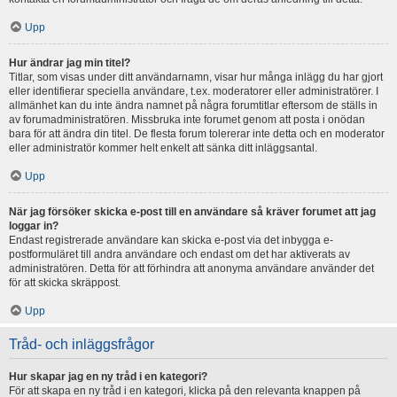
Upp
Hur ändrar jag min titel?
Titlar, som visas under ditt användarnamn, visar hur många inlägg du har gjort
eller identifierar speciella användare, t.ex. moderatorer eller administratörer. I
allmänhet kan du inte ändra namnet på några forumtitlar eftersom de ställs in
av forumadministratören. Missbruka inte forumet genom att posta i onödan
bara för att ändra din titel. De flesta forum tolererar inte detta och en moderator
eller administratör kommer helt enkelt att sänka ditt inläggsantal.
Upp
När jag försöker skicka e-post till en användare så kräver forumet att jag
loggar in?
Endast registrerade användare kan skicka e-post via det inbygga e-
postformuläret till andra användare och endast om det har aktiverats av
administratören. Detta för att förhindra att anonyma användare använder det
för att skicka skräppost.
Upp
Tråd- och inläggsfrågor
Hur skapar jag en ny tråd i en kategori?
För att skapa en ny tråd i en kategori, klicka på den relevanta knappen på