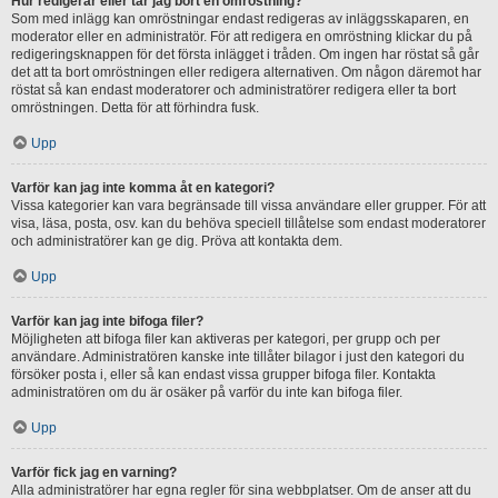
Hur redigerar eller tar jag bort en omröstning?
Som med inlägg kan omröstningar endast redigeras av inläggsskaparen, en
moderator eller en administratör. För att redigera en omröstning klickar du på
redigeringsknappen för det första inlägget i tråden. Om ingen har röstat så går
det att ta bort omröstningen eller redigera alternativen. Om någon däremot har
röstat så kan endast moderatorer och administratörer redigera eller ta bort
omröstningen. Detta för att förhindra fusk.
Upp
Varför kan jag inte komma åt en kategori?
Vissa kategorier kan vara begränsade till vissa användare eller grupper. För att
visa, läsa, posta, osv. kan du behöva speciell tillåtelse som endast moderatorer
och administratörer kan ge dig. Pröva att kontakta dem.
Upp
Varför kan jag inte bifoga filer?
Möjligheten att bifoga filer kan aktiveras per kategori, per grupp och per
användare. Administratören kanske inte tillåter bilagor i just den kategori du
försöker posta i, eller så kan endast vissa grupper bifoga filer. Kontakta
administratören om du är osäker på varför du inte kan bifoga filer.
Upp
Varför fick jag en varning?
Alla administratörer har egna regler för sina webbplatser. Om de anser att du