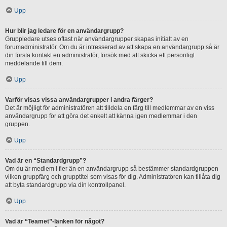
Upp
Hur blir jag ledare för en användargrupp?
Gruppledare utses oftast när användargrupper skapas initialt av en
forumadministratör. Om du är intresserad av att skapa en användargrupp så är
din första kontakt en administratör, försök med att skicka ett personligt
meddelande till dem.
Upp
Varför visas vissa användargrupper i andra färger?
Det är möjligt för administratören att tilldela en färg till medlemmar av en viss
användargrupp för att göra det enkelt att känna igen medlemmar i den
gruppen.
Upp
Vad är en “Standardgrupp”?
Om du är medlem i fler än en användargrupp så bestämmer standardgruppen
vilken gruppfärg och grupptitel som visas för dig. Administratören kan tillåta dig
att byta standardgrupp via din kontrollpanel.
Upp
Vad är “Teamet”-länken för något?