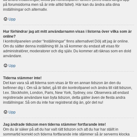
på forumsidorna men så är inte alltid fallet). Här kan du ändra alla dina
inställningar och alternativ.
Upp
Hur förhindrar jag att mitt användarnamn visas i listorna över vilka som är
online?
I kontrollpanelen under “Inställningar” finns alternativet Dölj att jag är online.
Om du sätter denna inställning till Ja så kommer du endast att visas för
administratörer, moderatorer och dig själv. Du kommer att räknas som en dold
användare.
Upp
Tiderna stämmer inte!
Det kan vara så att tiderna som visas är för en annan tidszon än den du
befinner dig i. Om så är fallet, gå till din kontrollpanel och ändra till rätt tidszon,
t.ex. Stockholm, London, Paris, New York, Sydney, osv. Observera att endast
registrerade användare kan byta tidszon, detta gäller även de flesta andra
inställningar. Så om du inte har registrerat dig än, gör det nu!
Upp
Jag ändrade tidszon men tiderna stämmer fortfarande inte!
Om du är säker på att du har valt rätt tidszon och att du har har ställt in
sommartid korrekt och tiderna fortfarande inte stämmer så är serverns klocka