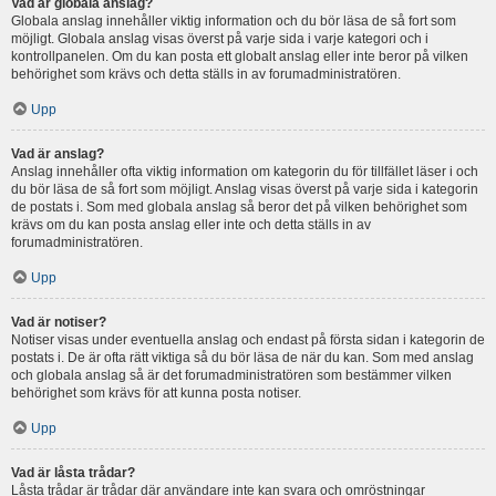
Vad är globala anslag?
Globala anslag innehåller viktig information och du bör läsa de så fort som
möjligt. Globala anslag visas överst på varje sida i varje kategori och i
kontrollpanelen. Om du kan posta ett globalt anslag eller inte beror på vilken
behörighet som krävs och detta ställs in av forumadministratören.
Upp
Vad är anslag?
Anslag innehåller ofta viktig information om kategorin du för tillfället läser i och
du bör läsa de så fort som möjligt. Anslag visas överst på varje sida i kategorin
de postats i. Som med globala anslag så beror det på vilken behörighet som
krävs om du kan posta anslag eller inte och detta ställs in av
forumadministratören.
Upp
Vad är notiser?
Notiser visas under eventuella anslag och endast på första sidan i kategorin de
postats i. De är ofta rätt viktiga så du bör läsa de när du kan. Som med anslag
och globala anslag så är det forumadministratören som bestämmer vilken
behörighet som krävs för att kunna posta notiser.
Upp
Vad är låsta trådar?
Låsta trådar är trådar där användare inte kan svara och omröstningar