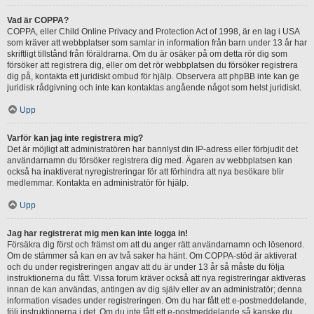
Vad är COPPA?
COPPA, eller Child Online Privacy and Protection Act of 1998, är en lag i USA
som kräver att webbplatser som samlar in information från barn under 13 år har
skriftligt tillstånd från föräldrarna. Om du är osäker på om detta rör dig som
försöker att registrera dig, eller om det rör webbplatsen du försöker registrera
dig på, kontakta ett juridiskt ombud för hjälp. Observera att phpBB inte kan ge
juridisk rådgivning och inte kan kontaktas angående något som helst juridiskt.
Upp
Varför kan jag inte registrera mig?
Det är möjligt att administratören har bannlyst din IP-adress eller förbjudit det
användarnamn du försöker registrera dig med. Ägaren av webbplatsen kan
också ha inaktiverat nyregistreringar för att förhindra att nya besökare blir
medlemmar. Kontakta en administratör för hjälp.
Upp
Jag har registrerat mig men kan inte logga in!
Försäkra dig först och främst om att du anger rätt användarnamn och lösenord.
Om de stämmer så kan en av två saker ha hänt. Om COPPA-stöd är aktiverat
och du under registreringen angav att du är under 13 år så måste du följa
instruktionerna du fått. Vissa forum kräver också att nya registreringar aktiveras
innan de kan användas, antingen av dig själv eller av an administratör; denna
information visades under registreringen. Om du har fått ett e-postmeddelande,
följ instruktionerna i det. Om du inte fått ett e-postmeddelande så kanske du