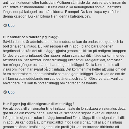
antingen kategori- eller trådsidan. Möjligen så måste du registrera dig innan du
kan skriva ett meddelande. En lista över vilka behörigheter som du har finns
längst ner på kategori- och trådsidorna. Exempel: Du kan skapa nya trådar i
denna kategori, Du kan bifoga filer i denna kategori, osv.
Upp
Hur ändrar och raderar jag inlägg?
Såvida du inte är administratör eller moderator kan du endast redigera och ta
bort dina egna inlägg. Du kan redigera ett inlägg (ibland bara under en
begränsad tid från det att inlägget gjorts) genom att klicka på redigera-knappen
för det relevanta inlägget. Om någon redan svarat på ditt inlägg så kommer det
att finnas en liten textrad under ditt inlägg efter att du redigerat det, som visar
hur många gånger och när du har redigerat inlägget. Detta kommer inte att
visas om ingen har svarat på ditt inlägg. Det kommer inte heller att visas om det
är en moderator eller administratör som redigerat inlägget. Dock kan de om de
vill lämna ett meddelande om vad de ändrat och varför. Observera att vanliga
användare inte kan ta bort ett inlägg om det redan besvarats.
Upp
Hur lägger jag till en signatur till mitt inlägg?
För att lägga till en signatur till ett inlägg måste du först skapa en signatur, detta
gör du via din kontrollpanel. När du väl skapat din signatur kan du kryssa i
Infoga min signatur-rutan i inläggsformuläret för att lägga till din signatur till ditt
inlägg. Du kan också automatiskt alltid infoga din signatur till alla dina inlägg
genom att ändra inställningarna i din profil (du kan fortfarande förhindra att