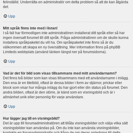
felinställd. Underrätta en administratör om detta problem så att de kan åtgärda
det.
Upp
Mitt språk finns inte med i listan!
I så fall har förmodligen inte administratören installerat ditt språk eller så har
ingen översatt forumet till ditt språk. Fråga administratören om de skulle kunna
installera språkpaketet du vill ha. Om språkpaketet inte finns så är du
välkommen att skapa en ny översättning. Mer information finns på phpBB
Limiteds webbplats (använd länken längst ner på forumsidorna).
Upp
Vad är det för bild som visas tillsammans med mitt användarnamn?
Det finns två bilder som kan visas tillsammans med ett användarnamn i inlägg.
Den ena är en titelbild, oftast är dessa bilder i form av stjärnor, prickar eller
block som visar hur många inlägg du har gjort eller din status på forumet. Den
andra bilden, oftast är den större, är känd som en visningsbild och är i
allmänhet unik eller personlig för varje användare.
Upp
Hur lägger jag till en visningsbild?
Det är upp till forumadministratören att tillåta visningsbilder och välja vilka sätt
visningsbilder kan användas på. Om du inte kan använda visningsbilder,
kontakta en forumadministratör och fråga de om deras anledning till detta.