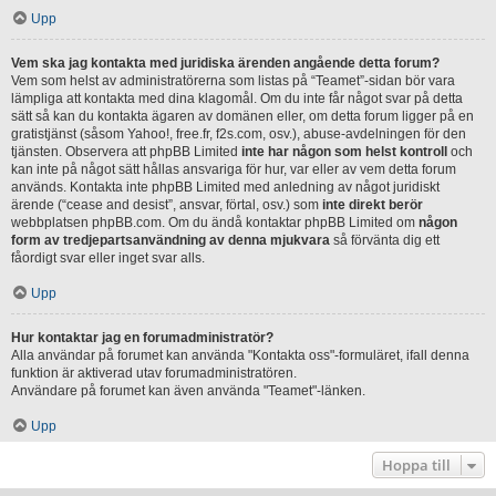
Upp
Vem ska jag kontakta med juridiska ärenden angående detta forum?
Vem som helst av administratörerna som listas på “Teamet”-sidan bör vara
lämpliga att kontakta med dina klagomål. Om du inte får något svar på detta
sätt så kan du kontakta ägaren av domänen eller, om detta forum ligger på en
gratistjänst (såsom Yahoo!, free.fr, f2s.com, osv.), abuse-avdelningen för den
tjänsten. Observera att phpBB Limited
inte har någon som helst kontroll
och
kan inte på något sätt hållas ansvariga för hur, var eller av vem detta forum
används. Kontakta inte phpBB Limited med anledning av något juridiskt
ärende (“cease and desist”, ansvar, förtal, osv.) som
inte direkt berör
webbplatsen phpBB.com. Om du ändå kontaktar phpBB Limited om
någon
form av tredjepartsanvändning av denna mjukvara
så förvänta dig ett
fåordigt svar eller inget svar alls.
Upp
Hur kontaktar jag en forumadministratör?
Alla användar på forumet kan använda "Kontakta oss"-formuläret, ifall denna
funktion är aktiverad utav forumadministratören.
Användare på forumet kan även använda "Teamet"-länken.
Upp
Hoppa till