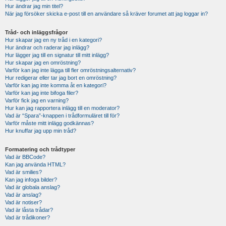
Hur ändrar jag min titel?
När jag försöker skicka e-post till en användare så kräver forumet att jag loggar in?
Tråd- och inläggsfrågor
Hur skapar jag en ny tråd i en kategori?
Hur ändrar och raderar jag inlägg?
Hur lägger jag till en signatur till mitt inlägg?
Hur skapar jag en omröstning?
Varför kan jag inte lägga till fler omröstningsalternativ?
Hur redigerar eller tar jag bort en omröstning?
Varför kan jag inte komma åt en kategori?
Varför kan jag inte bifoga filer?
Varför fick jag en varning?
Hur kan jag rapportera inlägg till en moderator?
Vad är “Spara”-knappen i trådformuläret till för?
Varför måste mitt inlägg godkännas?
Hur knuffar jag upp min tråd?
Formatering och trådtyper
Vad är BBCode?
Kan jag använda HTML?
Vad är smilies?
Kan jag infoga bilder?
Vad är globala anslag?
Vad är anslag?
Vad är notiser?
Vad är låsta trådar?
Vad är trådikoner?