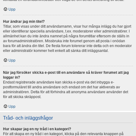
Upp
Hur ändrar jag min titel?
Titlar, som visas under ditt användarnamn, visar hur många inlägg du har gjort
eller identifierar speciella användare, t.ex. moderatorer eller administratörer. I
allmänhet kan du inte ändra namnet på några forumtitlar eftersom de ställs in
av forumadministratören. Missbruka inte forumet genom att posta i onödan
bara för att ändra din titel. De flesta forum tolererar inte detta och en moderator
eller administratör kommer helt enkelt att sänka ditt inläggsantal.
Upp
När jag försöker skicka e-post till en användare så kräver forumet att jag
loggar in?
Endast registrerade användare kan skicka e-post via det inbygga e-
postformuläret till andra användare och endast om det har aktiverats av
administratören. Detta för att förhindra att anonyma användare använder det
för att skicka skräppost.
Upp
Tråd- och inläggsfrågor
Hur skapar jag en ny tråd i en kategori?
För att skapa en ny tråd i en kategori, klicka på den relevanta knappen på