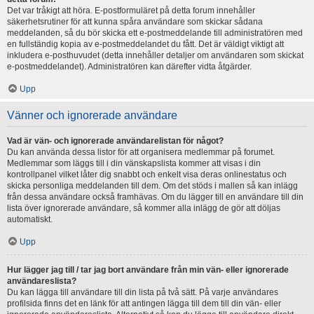
Det var tråkigt att höra. E-postformuläret på detta forum innehåller
säkerhetsrutiner för att kunna spåra användare som skickar sådana
meddelanden, så du bör skicka ett e-postmeddelande till administratören med
en fullständig kopia av e-postmeddelandet du fått. Det är väldigt viktigt att
inkludera e-posthuvudet (detta innehåller detaljer om användaren som skickat
e-postmeddelandet). Administratören kan därefter vidta åtgärder.
Upp
Vänner och ignorerade användare
Vad är vän- och ignorerade användarelistan för något?
Du kan använda dessa listor för att organisera medlemmar på forumet.
Medlemmar som läggs till i din vänskapslista kommer att visas i din
kontrollpanel vilket låter dig snabbt och enkelt visa deras onlinestatus och
skicka personliga meddelanden till dem. Om det stöds i mallen så kan inlägg
från dessa användare också framhävas. Om du lägger till en användare till din
lista över ignorerade användare, så kommer alla inlägg de gör att döljas
automatiskt.
Upp
Hur lägger jag till / tar jag bort användare från min vän- eller ignorerade
användareslista?
Du kan lägga till användare till din lista på två sätt. På varje användares
profilsida finns det en länk för att antingen lägga till dem till din vän- eller