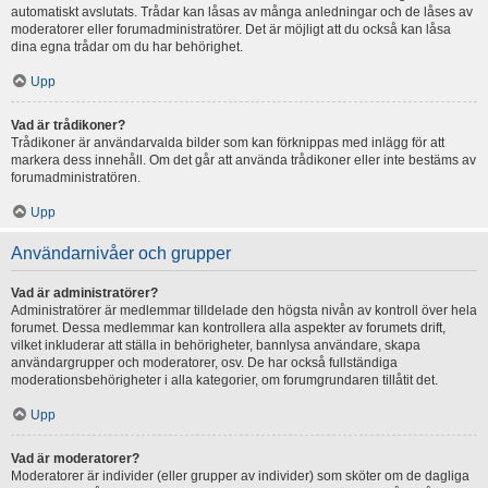
automatiskt avslutats. Trådar kan låsas av många anledningar och de låses av
moderatorer eller forumadministratörer. Det är möjligt att du också kan låsa
dina egna trådar om du har behörighet.
Upp
Vad är trådikoner?
Trådikoner är användarvalda bilder som kan förknippas med inlägg för att
markera dess innehåll. Om det går att använda trådikoner eller inte bestäms av
forumadministratören.
Upp
Användarnivåer och grupper
Vad är administratörer?
Administratörer är medlemmar tilldelade den högsta nivån av kontroll över hela
forumet. Dessa medlemmar kan kontrollera alla aspekter av forumets drift,
vilket inkluderar att ställa in behörigheter, bannlysa användare, skapa
användargrupper och moderatorer, osv. De har också fullständiga
moderationsbehörigheter i alla kategorier, om forumgrundaren tillåtit det.
Upp
Vad är moderatorer?
Moderatorer är individer (eller grupper av individer) som sköter om de dagliga