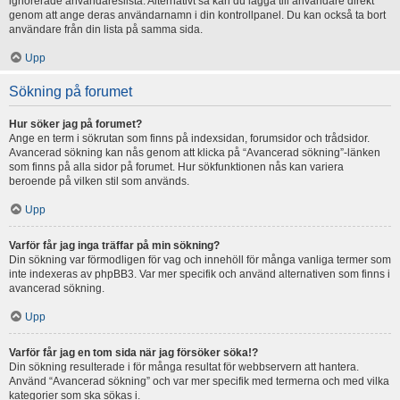
ignorerade användareslista. Alternativt så kan du lägga till användare direkt
genom att ange deras användarnamn i din kontrollpanel. Du kan också ta bort
användare från din lista på samma sida.
Upp
Sökning på forumet
Hur söker jag på forumet?
Ange en term i sökrutan som finns på indexsidan, forumsidor och trådsidor.
Avancerad sökning kan nås genom att klicka på “Avancerad sökning”-länken
som finns på alla sidor på forumet. Hur sökfunktionen nås kan variera
beroende på vilken stil som används.
Upp
Varför får jag inga träffar på min sökning?
Din sökning var förmodligen för vag och innehöll för många vanliga termer som
inte indexeras av phpBB3. Var mer specifik och använd alternativen som finns i
avancerad sökning.
Upp
Varför får jag en tom sida när jag försöker söka!?
Din sökning resulterade i för många resultat för webbservern att hantera.
Använd “Avancerad sökning” och var mer specifik med termerna och med vilka
kategorier som ska sökas i.