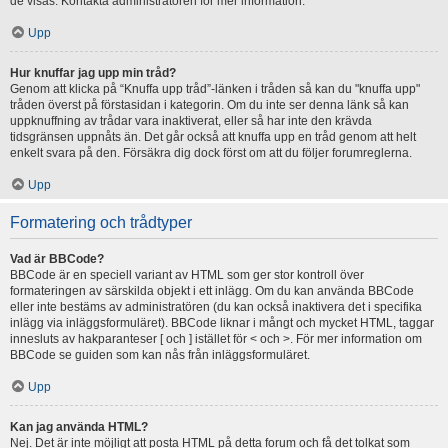
de visas. Kontakta administratören för mer information.
Upp
Hur knuffar jag upp min tråd?
Genom att klicka på “Knuffa upp tråd”-länken i tråden så kan du "knuffa upp"
tråden överst på förstasidan i kategorin. Om du inte ser denna länk så kan
uppknuffning av trådar vara inaktiverat, eller så har inte den krävda
tidsgränsen uppnåts än. Det går också att knuffa upp en tråd genom att helt
enkelt svara på den. Försäkra dig dock först om att du följer forumreglerna.
Upp
Formatering och trådtyper
Vad är BBCode?
BBCode är en speciell variant av HTML som ger stor kontroll över
formateringen av särskilda objekt i ett inlägg. Om du kan använda BBCode
eller inte bestäms av administratören (du kan också inaktivera det i specifika
inlägg via inläggsformuläret). BBCode liknar i mångt och mycket HTML, taggar
innesluts av hakparanteser [ och ] istället för < och >. För mer information om
BBCode se guiden som kan nås från inläggsformuläret.
Upp
Kan jag använda HTML?
Nej. Det är inte möjligt att posta HTML på detta forum och få det tolkat som