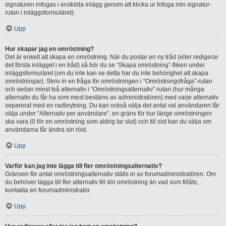
signaturen infogas i enskilda inlägg genom att klicka ur Infoga min signatur-
rutan i inläggsformuläret).
Upp
Hur skapar jag en omröstning?
Det är enkelt att skapa en omröstning. När du postar en ny tråd (eller redigerar
det första inlägget i en tråd) så bör du se “Skapa omröstning”-fliken under
inläggsformuläret (om du inte kan se detta har du inte behörighet att skapa
omröstningar). Skriv in en fråga för omröstningen i “Omröstningsfråga”-rutan
och sedan minst två alternativ i “Omröstningsalternativ”-rutan (hur många
alternativ du får ha som mest bestäms av administratören) med varje alternativ
separerat med en radbrytning. Du kan också välja det antal val användaren får
välja under “Alternativ per användare”, en gräns för hur länge omröstningen
ska vara (0 för en omröstning som aldrig tar slut) och till sist kan du välja om
användarna får ändra sin röst.
Upp
Varför kan jag inte lägga till fler omröstningsalternativ?
Gränsen för antal omröstningsalternativ ställs in av forumadministratören. Om
du behöver lägga till fler alternativ till din omröstning än vad som tillåts,
kontakta en forumadministratör.
Upp