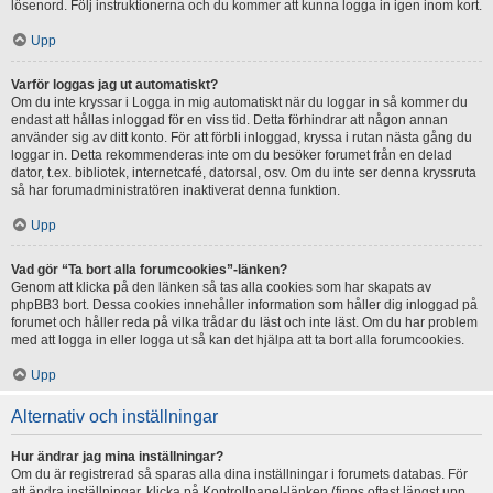
lösenord. Följ instruktionerna och du kommer att kunna logga in igen inom kort.
Upp
Varför loggas jag ut automatiskt?
Om du inte kryssar i Logga in mig automatiskt när du loggar in så kommer du
endast att hållas inloggad för en viss tid. Detta förhindrar att någon annan
använder sig av ditt konto. För att förbli inloggad, kryssa i rutan nästa gång du
loggar in. Detta rekommenderas inte om du besöker forumet från en delad
dator, t.ex. bibliotek, internetcafé, datorsal, osv. Om du inte ser denna kryssruta
så har forumadministratören inaktiverat denna funktion.
Upp
Vad gör “Ta bort alla forumcookies”-länken?
Genom att klicka på den länken så tas alla cookies som har skapats av
phpBB3 bort. Dessa cookies innehåller information som håller dig inloggad på
forumet och håller reda på vilka trådar du läst och inte läst. Om du har problem
med att logga in eller logga ut så kan det hjälpa att ta bort alla forumcookies.
Upp
Alternativ och inställningar
Hur ändrar jag mina inställningar?
Om du är registrerad så sparas alla dina inställningar i forumets databas. För
att ändra inställningar, klicka på Kontrollpanel-länken (finns oftast längst upp