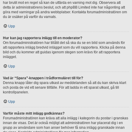
har brutit mot en regel så kan de utfärda en varning mot dig. Observera att
detta är administratörens beslut, och att phpBB Limited inte har någonting att
göra med varningar på andra webbplatser. Kontakta forumadministratören om
du är osäker på varför du varnats.
Upp
Hur kan jag rapportera inlägg till en moderator?
Om forumadministratören har tillåtit det så ska du se en bild som används för
att rapportera inlägg bredvid inlägget som du vill rapportera. Klicka på denna
bild och du kommer att guidas igenom stegen som krävs för att rapportera
inlägget.
Upp
Vad är “Spara”-knappen i trådformuläret till för?
Denna knapp låter dig spara utkast av meddelanden så att du kan skriva klart
och posta de vid ett senare tillfälle. För att ladda in ett sparat utkast, gå till
kontrollpanelen.
Upp
Varför måste mitt inlägg godkännas?
Forumadministratören kan kräva att alla inlägg i kategorin du postar i granskas
innan de visas. Det är också möjligt att administratören har placerat dig i en
grupp av användare som han anser behöver få sina inlägg granskade innan