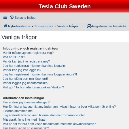
Tesla Club Sweden
Senaste Inlägg
Nyhetssidorna
Forumindex
Vanliga frågor
Registrera din Tesla/elbil
Vanliga frågor
Inloggnings- och registreringsfrågor
Varför måste jag ens registrera mig?
Vad är COPPA?
Varför kan jag inte registrera mig?
Jag har registrerat mig men kan inte logga in!
Varför kan jag inte logga in?
Jag har registrerat mig men kan inte logga in längre?!
Jag har glömt bort mitt lösenord!
Varför loggas jag ut automatiskt?
Vad gör “Ta bort alla forumcookies”-länken?
Alternativ och inställningar
Hur ändrar jag mina inställningar?
Hur förhindrar jag att mitt användarnamn visas i listorna över vilka som är online?
Tiderna stämmer inte!
Jag ändrade tidszon men tiderna stämmer fortfarande inte!
Mitt språk finns inte med i listan!
Vad är det för bild som visas tillsammans med mitt användarnamn?
Hur lägger jag till en visningsbild?