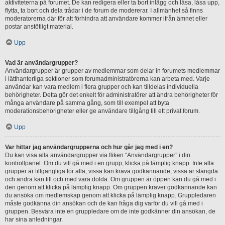
aktiviteterna på forumet. De kan redigera eller ta bort inlägg och låsa, låsa upp,
flytta, ta bort och dela trådar i de forum de modererar. I allmänhet så finns
moderatorerna där för att förhindra att användare kommer ifrån ämnet eller
postar anstötligt material.
Upp
Vad är användargrupper?
Användargrupper är grupper av medlemmar som delar in forumets medlemmar
i lätthanterliga sektioner som forumadministratörerna kan arbeta med. Varje
användar kan vara medlem i flera grupper och kan tilldelas individuella
behörigheter. Detta gör det enkelt för administratörer att ändra behörigheter för
många användare på samma gång, som till exempel att byta
moderationsbehörigheter eller ge användare tillgång till ett privat forum.
Upp
Var hittar jag användargrupperna och hur går jag med i en?
Du kan visa alla användargrupper via fliken “Användargrupper” i din
kontrollpanel. Om du vill gå med i en grupp, klicka på lämplig knapp. Inte alla
grupper är tillgängliga för alla, vissa kan kräva godkännande, vissa är stängda
och andra kan till och med vara dolda. Om gruppen är öppen kan du gå med i
den genom att klicka på lämplig knapp. Om gruppen kräver godkännande kan
du ansöka om medlemskap genom att klicka på lämplig knapp. Gruppledaren
måste godkänna din ansökan och de kan fråga dig varför du vill gå med i
gruppen. Besvära inte en gruppledare om de inte godkänner din ansökan, de
har sina anledningar.