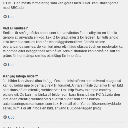
HTML. Den mesta formatering som kan göras med HTML kan istället göras
med BBCode.
Upp
Vad är smilies?
Smilies är små grafiska bilder som kan användas för att uttrycka en känsla
genom att använda en kod, t.ex. :) för glad, eller :( för ledsen. En fullständig
lista över alla smilies kan nås via inläggsformuläret. Försök att inte
överanvända smilies, de kan fort göra ett inlägg oläsbart och en moderator kan
ta bort de eller inlägget helt och hållet. Administratören kan också ha satt en
gräns för hur många smilies ett inlägg får innehålla.
Upp
Kan jag infoga bilder?
Ja, bilder kan visas i dina inlägg. Om administratören har aktiverat bilagor så
kan du ladda upp bilderna direkt till forumet. Annars måste du länka till en bild
som finns på en offentlig webbserver, t.ex. http://www.example.com/my-
picture.gif. Du kan inte länka till bilder som bara finns på din PC (såvida den
inte är en offentlig webbserver) eller till bilder som finns bakom
autentiseringsmekanismer, som t.ex. Hotmail eller Yahoo, lösenorsskyddade
sajter, m.m. För att infoga en bild, använd BBCode-taggen [img].
Upp