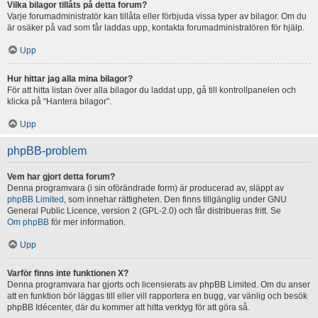
Vilka bilagor tillåts på detta forum?
Varje forumadministratör kan tillåta eller förbjuda vissa typer av bilagor. Om du
är osäker på vad som får laddas upp, kontakta forumadministratören för hjälp.
Upp
Hur hittar jag alla mina bilagor?
För att hitta listan över alla bilagor du laddat upp, gå till kontrollpanelen och
klicka på “Hantera bilagor”.
Upp
phpBB-problem
Vem har gjort detta forum?
Denna programvara (i sin oförändrade form) är producerad av, släppt av
phpBB Limited
, som innehar rättigheten. Den finns tillgänglig under GNU
General Public Licence, version 2 (GPL-2.0) och får distribueras fritt. Se
Om phpBB
för mer information.
Upp
Varför finns inte funktionen X?
Denna programvara har gjorts och licensierats av phpBB Limited. Om du anser
att en funktion bör läggas till eller vill rapportera en bugg, var vänlig och besök
phpBB Idécenter, där du kommer att hitta verktyg för att göra så.