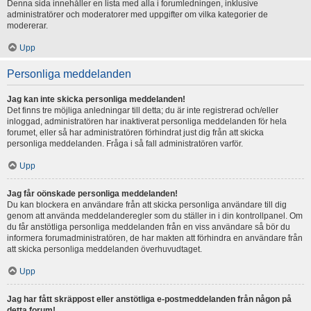
Denna sida innehåller en lista med alla i forumledningen, inklusive
administratörer och moderatorer med uppgifter om vilka kategorier de
modererar.
Upp
Personliga meddelanden
Jag kan inte skicka personliga meddelanden!
Det finns tre möjliga anledningar till detta; du är inte registrerad och/eller
inloggad, administratören har inaktiverat personliga meddelanden för hela
forumet, eller så har administratören förhindrat just dig från att skicka
personliga meddelanden. Fråga i så fall administratören varför.
Upp
Jag får oönskade personliga meddelanden!
Du kan blockera en användare från att skicka personliga användare till dig
genom att använda meddelanderegler som du ställer in i din kontrollpanel. Om
du får anstötliga personliga meddelanden från en viss användare så bör du
informera forumadministratören, de har makten att förhindra en användare från
att skicka personliga meddelanden överhuvudtaget.
Upp
Jag har fått skräppost eller anstötliga e-postmeddelanden från någon på
detta forum!