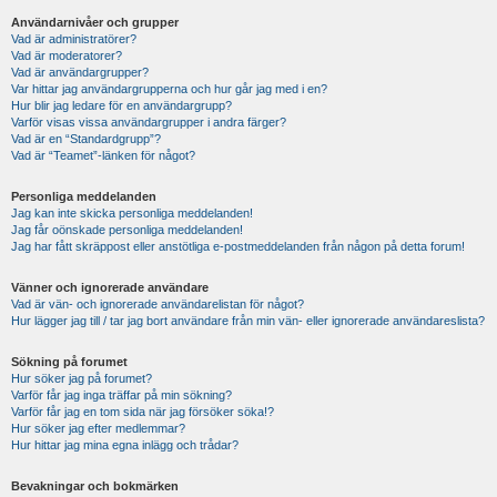
Användarnivåer och grupper
Vad är administratörer?
Vad är moderatorer?
Vad är användargrupper?
Var hittar jag användargrupperna och hur går jag med i en?
Hur blir jag ledare för en användargrupp?
Varför visas vissa användargrupper i andra färger?
Vad är en “Standardgrupp”?
Vad är “Teamet”-länken för något?
Personliga meddelanden
Jag kan inte skicka personliga meddelanden!
Jag får oönskade personliga meddelanden!
Jag har fått skräppost eller anstötliga e-postmeddelanden från någon på detta forum!
Vänner och ignorerade användare
Vad är vän- och ignorerade användarelistan för något?
Hur lägger jag till / tar jag bort användare från min vän- eller ignorerade användareslista?
Sökning på forumet
Hur söker jag på forumet?
Varför får jag inga träffar på min sökning?
Varför får jag en tom sida när jag försöker söka!?
Hur söker jag efter medlemmar?
Hur hittar jag mina egna inlägg och trådar?
Bevakningar och bokmärken