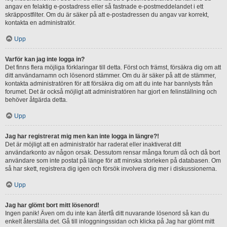
angav en felaktig e-postadress eller så fastnade e-postmeddelandet i ett
skräppostfilter. Om du är säker på att e-postadressen du angav var korrekt,
kontakta en administratör.
Upp
Varför kan jag inte logga in?
Det finns flera möjliga förklaringar till detta. Först och främst, försäkra dig om att
ditt användarnamn och lösenord stämmer. Om du är säker på att de stämmer,
kontakta administratören för att försäkra dig om att du inte har bannlysts från
forumet. Det är också möjligt att administratören har gjort en felinställning och
behöver åtgärda detta.
Upp
Jag har registrerat mig men kan inte logga in längre?!
Det är möjligt att en administratör har raderat eller inaktiverat ditt
användarkonto av någon orsak. Dessutom rensar många forum då och då bort
användare som inte postat på länge för att minska storleken på databasen. Om
så har skett, registrera dig igen och försök involvera dig mer i diskussionerna.
Upp
Jag har glömt bort mitt lösenord!
Ingen panik! Även om du inte kan återfå ditt nuvarande lösenord så kan du
enkelt återställa det. Gå till inloggningssidan och klicka på Jag har glömt mitt