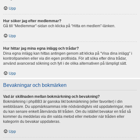
Upp
Hur söker jag efter medlemmar?
Gå till “Medlemmar”-sidan och klicka på “Hitta en medlem”-länken.
Upp
Hur hittar jag mina egna inlägg och trådar?
Dina egna inlägg kan hittas antingen genom att klicka på “Visa dina inlägg” i
kontrollpanelen eller via din egen profilsida. För att söka efter dina trådar,
använd avancerad sökning och fyll i de olika alternativen på lämpligt sätt.
Upp
Bevakningar och bokmärken
Vad är skillnaden mellan bokmärkning och bevakning?
Bokmärkning i phpBB3 är ganska likt bokmärkning (eller favoriter) i din
webbläsare. Du uppmärksammas inte nödvändigtvis vid uppdateringar, men
du kan senare enkelt återvända till tråden. Om du istället bevakar en tråd så
kommer du meddelas via din valda metod eller metoder när tråden eller
kategorin du bevakar uppdateras.
Upp