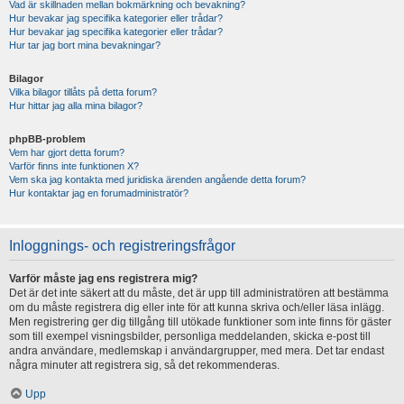
Vad är skillnaden mellan bokmärkning och bevakning?
Hur bevakar jag specifika kategorier eller trådar?
Hur bevakar jag specifika kategorier eller trådar?
Hur tar jag bort mina bevakningar?
Bilagor
Vilka bilagor tillåts på detta forum?
Hur hittar jag alla mina bilagor?
phpBB-problem
Vem har gjort detta forum?
Varför finns inte funktionen X?
Vem ska jag kontakta med juridiska ärenden angående detta forum?
Hur kontaktar jag en forumadministratör?
Inloggnings- och registreringsfrågor
Varför måste jag ens registrera mig?
Det är det inte säkert att du måste, det är upp till administratören att bestämma
om du måste registrera dig eller inte för att kunna skriva och/eller läsa inlägg.
Men registrering ger dig tillgång till utökade funktioner som inte finns för gäster
som till exempel visningsbilder, personliga meddelanden, skicka e-post till
andra användare, medlemskap i användargrupper, med mera. Det tar endast
några minuter att registrera sig, så det rekommenderas.
Upp