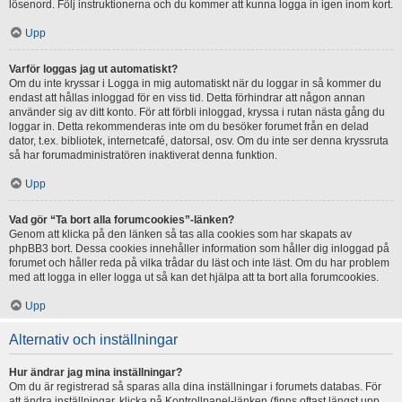
lösenord. Följ instruktionerna och du kommer att kunna logga in igen inom kort.
Upp
Varför loggas jag ut automatiskt?
Om du inte kryssar i Logga in mig automatiskt när du loggar in så kommer du
endast att hållas inloggad för en viss tid. Detta förhindrar att någon annan
använder sig av ditt konto. För att förbli inloggad, kryssa i rutan nästa gång du
loggar in. Detta rekommenderas inte om du besöker forumet från en delad
dator, t.ex. bibliotek, internetcafé, datorsal, osv. Om du inte ser denna kryssruta
så har forumadministratören inaktiverat denna funktion.
Upp
Vad gör “Ta bort alla forumcookies”-länken?
Genom att klicka på den länken så tas alla cookies som har skapats av
phpBB3 bort. Dessa cookies innehåller information som håller dig inloggad på
forumet och håller reda på vilka trådar du läst och inte läst. Om du har problem
med att logga in eller logga ut så kan det hjälpa att ta bort alla forumcookies.
Upp
Alternativ och inställningar
Hur ändrar jag mina inställningar?
Om du är registrerad så sparas alla dina inställningar i forumets databas. För
att ändra inställningar, klicka på Kontrollpanel-länken (finns oftast längst upp