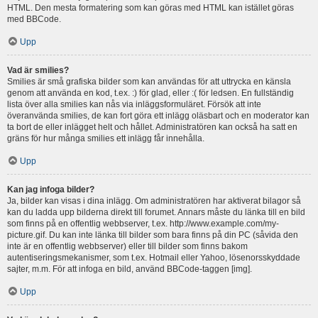
HTML. Den mesta formatering som kan göras med HTML kan istället göras
med BBCode.
Upp
Vad är smilies?
Smilies är små grafiska bilder som kan användas för att uttrycka en känsla
genom att använda en kod, t.ex. :) för glad, eller :( för ledsen. En fullständig
lista över alla smilies kan nås via inläggsformuläret. Försök att inte
överanvända smilies, de kan fort göra ett inlägg oläsbart och en moderator kan
ta bort de eller inlägget helt och hållet. Administratören kan också ha satt en
gräns för hur många smilies ett inlägg får innehålla.
Upp
Kan jag infoga bilder?
Ja, bilder kan visas i dina inlägg. Om administratören har aktiverat bilagor så
kan du ladda upp bilderna direkt till forumet. Annars måste du länka till en bild
som finns på en offentlig webbserver, t.ex. http://www.example.com/my-
picture.gif. Du kan inte länka till bilder som bara finns på din PC (såvida den
inte är en offentlig webbserver) eller till bilder som finns bakom
autentiseringsmekanismer, som t.ex. Hotmail eller Yahoo, lösenorsskyddade
sajter, m.m. För att infoga en bild, använd BBCode-taggen [img].
Upp