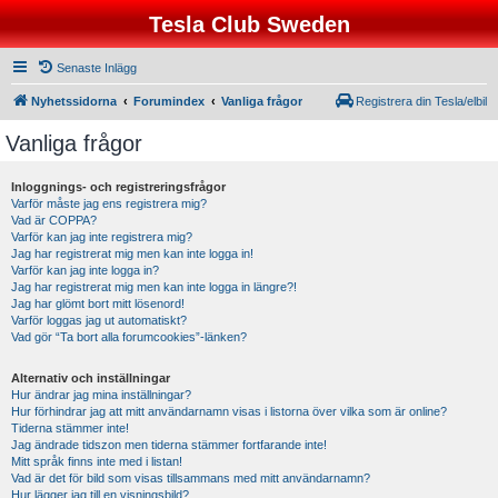
Tesla Club Sweden
Senaste Inlägg
Nyhetssidorna
Forumindex
Vanliga frågor
Registrera din Tesla/elbil
Vanliga frågor
Inloggnings- och registreringsfrågor
Varför måste jag ens registrera mig?
Vad är COPPA?
Varför kan jag inte registrera mig?
Jag har registrerat mig men kan inte logga in!
Varför kan jag inte logga in?
Jag har registrerat mig men kan inte logga in längre?!
Jag har glömt bort mitt lösenord!
Varför loggas jag ut automatiskt?
Vad gör “Ta bort alla forumcookies”-länken?
Alternativ och inställningar
Hur ändrar jag mina inställningar?
Hur förhindrar jag att mitt användarnamn visas i listorna över vilka som är online?
Tiderna stämmer inte!
Jag ändrade tidszon men tiderna stämmer fortfarande inte!
Mitt språk finns inte med i listan!
Vad är det för bild som visas tillsammans med mitt användarnamn?
Hur lägger jag till en visningsbild?