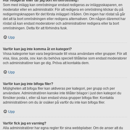
Hur redigerar eller tar jag bort en omröstning?
Som med inlägg kan omröstningar endast redigeras av inläggsskaparen, en
moderator eller en administratör. För att redigera en omröstning klickar du på
redigeringsknappen för det första inlägget i tråden. Om ingen har röstat så går
det att ta bort omröstningen eller redigera alternativen. Om någon däremot har
röstat så kan endast moderatorer och administratörer redigera eller ta bort
omröstningen. Detta för att förhindra fusk.
Upp
Varför kan jag inte komma åt en kategori?
Vissa kategorier kan vara begränsade till vissa användare eller grupper. För att
visa, läsa, posta, osv. kan du behöva speciell tillåtelse som endast moderatorer
och administratörer kan ge dig. Pröva att kontakta dem.
Upp
Varför kan jag inte bifoga filer?
Möjligheten att bifoga filer kan aktiveras per kategori, per grupp och per
användare. Administratören kanske inte tillåter bilagor i just den kategori du
försöker posta i, eller så kan endast vissa grupper bifoga filer. Kontakta
administratören om du är osäker på varför du inte kan bifoga filer.
Upp
Varför fick jag en varning?
Alla administratörer har egna regler för sina webbplatser. Om de anser att du