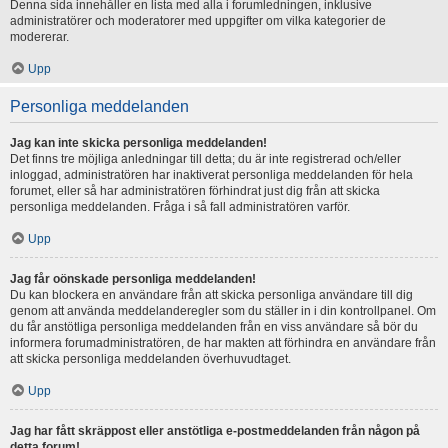
Denna sida innehåller en lista med alla i forumledningen, inklusive
administratörer och moderatorer med uppgifter om vilka kategorier de
modererar.
Upp
Personliga meddelanden
Jag kan inte skicka personliga meddelanden!
Det finns tre möjliga anledningar till detta; du är inte registrerad och/eller
inloggad, administratören har inaktiverat personliga meddelanden för hela
forumet, eller så har administratören förhindrat just dig från att skicka
personliga meddelanden. Fråga i så fall administratören varför.
Upp
Jag får oönskade personliga meddelanden!
Du kan blockera en användare från att skicka personliga användare till dig
genom att använda meddelanderegler som du ställer in i din kontrollpanel. Om
du får anstötliga personliga meddelanden från en viss användare så bör du
informera forumadministratören, de har makten att förhindra en användare från
att skicka personliga meddelanden överhuvudtaget.
Upp
Jag har fått skräppost eller anstötliga e-postmeddelanden från någon på
detta forum!