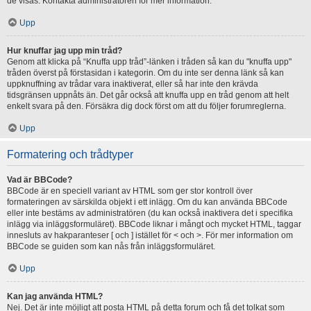
de visas. Kontakta administratören för mer information.
Upp
Hur knuffar jag upp min tråd?
Genom att klicka på “Knuffa upp tråd”-länken i tråden så kan du "knuffa upp"
tråden överst på förstasidan i kategorin. Om du inte ser denna länk så kan
uppknuffning av trådar vara inaktiverat, eller så har inte den krävda
tidsgränsen uppnåts än. Det går också att knuffa upp en tråd genom att helt
enkelt svara på den. Försäkra dig dock först om att du följer forumreglerna.
Upp
Formatering och trådtyper
Vad är BBCode?
BBCode är en speciell variant av HTML som ger stor kontroll över
formateringen av särskilda objekt i ett inlägg. Om du kan använda BBCode
eller inte bestäms av administratören (du kan också inaktivera det i specifika
inlägg via inläggsformuläret). BBCode liknar i mångt och mycket HTML, taggar
innesluts av hakparanteser [ och ] istället för < och >. För mer information om
BBCode se guiden som kan nås från inläggsformuläret.
Upp
Kan jag använda HTML?
Nej. Det är inte möjligt att posta HTML på detta forum och få det tolkat som