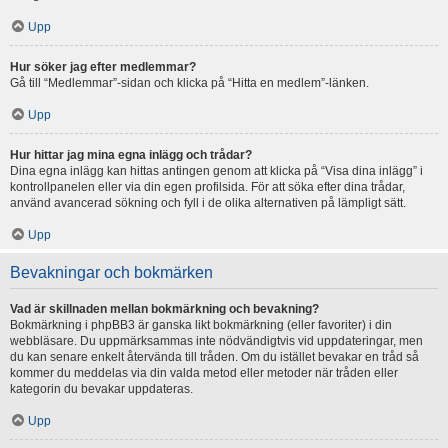
Upp
Hur söker jag efter medlemmar?
Gå till “Medlemmar”-sidan och klicka på “Hitta en medlem”-länken.
Upp
Hur hittar jag mina egna inlägg och trådar?
Dina egna inlägg kan hittas antingen genom att klicka på “Visa dina inlägg” i
kontrollpanelen eller via din egen profilsida. För att söka efter dina trådar,
använd avancerad sökning och fyll i de olika alternativen på lämpligt sätt.
Upp
Bevakningar och bokmärken
Vad är skillnaden mellan bokmärkning och bevakning?
Bokmärkning i phpBB3 är ganska likt bokmärkning (eller favoriter) i din
webbläsare. Du uppmärksammas inte nödvändigtvis vid uppdateringar, men
du kan senare enkelt återvända till tråden. Om du istället bevakar en tråd så
kommer du meddelas via din valda metod eller metoder när tråden eller
kategorin du bevakar uppdateras.
Upp