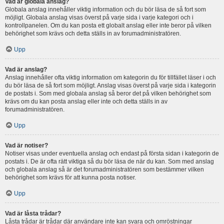
Vad är globala anslag?
Globala anslag innehåller viktig information och du bör läsa de så fort som
möjligt. Globala anslag visas överst på varje sida i varje kategori och i
kontrollpanelen. Om du kan posta ett globalt anslag eller inte beror på vilken
behörighet som krävs och detta ställs in av forumadministratören.
Upp
Vad är anslag?
Anslag innehåller ofta viktig information om kategorin du för tillfället läser i och
du bör läsa de så fort som möjligt. Anslag visas överst på varje sida i kategorin
de postats i. Som med globala anslag så beror det på vilken behörighet som
krävs om du kan posta anslag eller inte och detta ställs in av
forumadministratören.
Upp
Vad är notiser?
Notiser visas under eventuella anslag och endast på första sidan i kategorin de
postats i. De är ofta rätt viktiga så du bör läsa de när du kan. Som med anslag
och globala anslag så är det forumadministratören som bestämmer vilken
behörighet som krävs för att kunna posta notiser.
Upp
Vad är låsta trådar?
Låsta trådar är trådar där användare inte kan svara och omröstningar