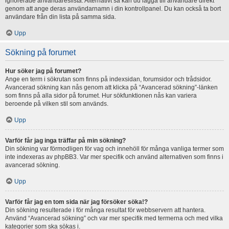
ignorerade användareslista. Alternativt så kan du lägga till användare direkt
genom att ange deras användarnamn i din kontrollpanel. Du kan också ta bort
användare från din lista på samma sida.
Upp
Sökning på forumet
Hur söker jag på forumet?
Ange en term i sökrutan som finns på indexsidan, forumsidor och trådsidor.
Avancerad sökning kan nås genom att klicka på “Avancerad sökning”-länken
som finns på alla sidor på forumet. Hur sökfunktionen nås kan variera
beroende på vilken stil som används.
Upp
Varför får jag inga träffar på min sökning?
Din sökning var förmodligen för vag och innehöll för många vanliga termer som
inte indexeras av phpBB3. Var mer specifik och använd alternativen som finns i
avancerad sökning.
Upp
Varför får jag en tom sida när jag försöker söka!?
Din sökning resulterade i för många resultat för webbservern att hantera.
Använd “Avancerad sökning” och var mer specifik med termerna och med vilka
kategorier som ska sökas i.