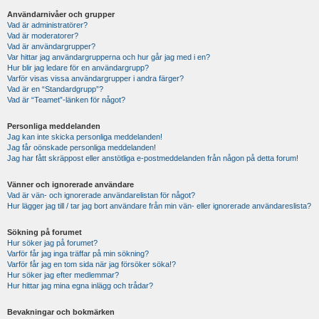
Användarnivåer och grupper
Vad är administratörer?
Vad är moderatorer?
Vad är användargrupper?
Var hittar jag användargrupperna och hur går jag med i en?
Hur blir jag ledare för en användargrupp?
Varför visas vissa användargrupper i andra färger?
Vad är en “Standardgrupp”?
Vad är “Teamet”-länken för något?
Personliga meddelanden
Jag kan inte skicka personliga meddelanden!
Jag får oönskade personliga meddelanden!
Jag har fått skräppost eller anstötliga e-postmeddelanden från någon på detta forum!
Vänner och ignorerade användare
Vad är vän- och ignorerade användarelistan för något?
Hur lägger jag till / tar jag bort användare från min vän- eller ignorerade användareslista?
Sökning på forumet
Hur söker jag på forumet?
Varför får jag inga träffar på min sökning?
Varför får jag en tom sida när jag försöker söka!?
Hur söker jag efter medlemmar?
Hur hittar jag mina egna inlägg och trådar?
Bevakningar och bokmärken