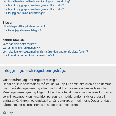
Vad är skillnaden mellan bokmärkning och bevakning?
Hur bevakar jag specifika kategorier eller trådar?
Hur bevakar jag specifika kategorier eller trådar?
Hur tar jag bort mina bevakningar?
Bilagor
Vilka bilagor tillåts på detta forum?
Hur hittar jag alla mina bilagor?
phpBB-problem
Vem har gjort detta forum?
Varför finns inte funktionen X?
Vem ska jag kontakta med juridiska ärenden angående detta forum?
Hur kontaktar jag en forumadministratör?
Inloggnings- och registreringsfrågor
Varför måste jag ens registrera mig?
Det är det inte säkert att du måste, det är upp till administratören att bestämma
om du måste registrera dig eller inte för att kunna skriva och/eller läsa inlägg.
Men registrering ger dig tillgång till utökade funktioner som inte finns för gäster
som till exempel visningsbilder, personliga meddelanden, skicka e-post till
andra användare, medlemskap i användargrupper, med mera. Det tar endast
några minuter att registrera sig, så det rekommenderas.
Upp