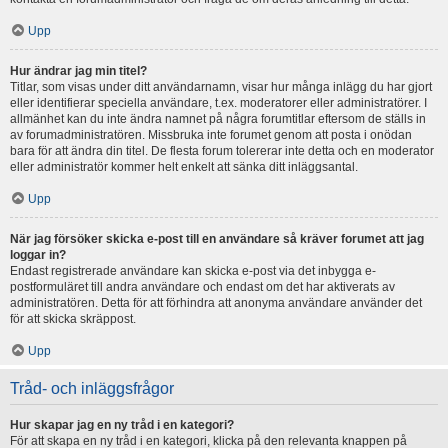
Upp
Hur ändrar jag min titel?
Titlar, som visas under ditt användarnamn, visar hur många inlägg du har gjort
eller identifierar speciella användare, t.ex. moderatorer eller administratörer. I
allmänhet kan du inte ändra namnet på några forumtitlar eftersom de ställs in
av forumadministratören. Missbruka inte forumet genom att posta i onödan
bara för att ändra din titel. De flesta forum tolererar inte detta och en moderator
eller administratör kommer helt enkelt att sänka ditt inläggsantal.
Upp
När jag försöker skicka e-post till en användare så kräver forumet att jag
loggar in?
Endast registrerade användare kan skicka e-post via det inbygga e-
postformuläret till andra användare och endast om det har aktiverats av
administratören. Detta för att förhindra att anonyma användare använder det
för att skicka skräppost.
Upp
Tråd- och inläggsfrågor
Hur skapar jag en ny tråd i en kategori?
För att skapa en ny tråd i en kategori, klicka på den relevanta knappen på