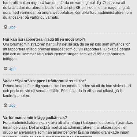
har brutit mot en regel så kan de utfärda en varning mot dig. Observera att
detta är administratörens beslut, och att phpBB Limited inte har någonting att
göra med varningar på andra webbplatser. Kontakta forumadministratören om
du är osäker på varför du varnats.
Upp
Hur kan jag rapportera inlägg till en moderator?
Om forumadministratören har tillåtit det så ska du se en bild som används för
att rapportera inlägg bredvid inlägget som du vill rapportera. Klicka på denna
bild och du kommer att guidas igenom stegen som krävs för att rapportera
inlägget.
Upp
Vad är “Spara”-knappen i trådformuläret till för?
Denna knapp låter dig spara utkast av meddelanden så att du kan skriva klart
och posta de vid ett senare tillfälle. För att ladda in ett sparat utkast, gå till
kontrollpanelen.
Upp
Varför måste mitt inlägg godkännas?
Forumadministratören kan kräva att alla inlägg i kategorin du postar i granskas
innan de visas. Det är också möjligt att administratören har placerat dig i en
grupp av användare som han anser behöver få sina inlägg granskade innan