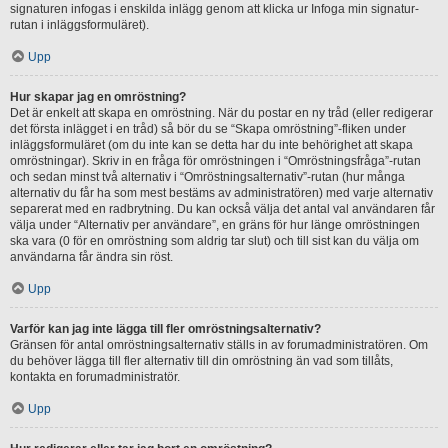
signaturen infogas i enskilda inlägg genom att klicka ur Infoga min signatur-
rutan i inläggsformuläret).
Upp
Hur skapar jag en omröstning?
Det är enkelt att skapa en omröstning. När du postar en ny tråd (eller redigerar
det första inlägget i en tråd) så bör du se “Skapa omröstning”-fliken under
inläggsformuläret (om du inte kan se detta har du inte behörighet att skapa
omröstningar). Skriv in en fråga för omröstningen i “Omröstningsfråga”-rutan
och sedan minst två alternativ i “Omröstningsalternativ”-rutan (hur många
alternativ du får ha som mest bestäms av administratören) med varje alternativ
separerat med en radbrytning. Du kan också välja det antal val användaren får
välja under “Alternativ per användare”, en gräns för hur länge omröstningen
ska vara (0 för en omröstning som aldrig tar slut) och till sist kan du välja om
användarna får ändra sin röst.
Upp
Varför kan jag inte lägga till fler omröstningsalternativ?
Gränsen för antal omröstningsalternativ ställs in av forumadministratören. Om
du behöver lägga till fler alternativ till din omröstning än vad som tillåts,
kontakta en forumadministratör.
Upp