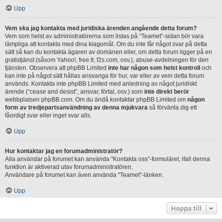
Upp
Vem ska jag kontakta med juridiska ärenden angående detta forum?
Vem som helst av administratörerna som listas på “Teamet”-sidan bör vara
lämpliga att kontakta med dina klagomål. Om du inte får något svar på detta
sätt så kan du kontakta ägaren av domänen eller, om detta forum ligger på en
gratistjänst (såsom Yahoo!, free.fr, f2s.com, osv.), abuse-avdelningen för den
tjänsten. Observera att phpBB Limited
inte har någon som helst kontroll
och
kan inte på något sätt hållas ansvariga för hur, var eller av vem detta forum
används. Kontakta inte phpBB Limited med anledning av något juridiskt
ärende (“cease and desist”, ansvar, förtal, osv.) som
inte direkt berör
webbplatsen phpBB.com. Om du ändå kontaktar phpBB Limited om
någon
form av tredjepartsanvändning av denna mjukvara
så förvänta dig ett
fåordigt svar eller inget svar alls.
Upp
Hur kontaktar jag en forumadministratör?
Alla användar på forumet kan använda "Kontakta oss"-formuläret, ifall denna
funktion är aktiverad utav forumadministratören.
Användare på forumet kan även använda "Teamet"-länken.
Upp
Hoppa till