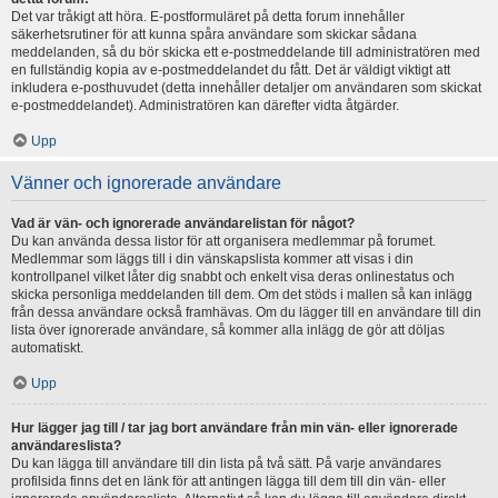
Det var tråkigt att höra. E-postformuläret på detta forum innehåller
säkerhetsrutiner för att kunna spåra användare som skickar sådana
meddelanden, så du bör skicka ett e-postmeddelande till administratören med
en fullständig kopia av e-postmeddelandet du fått. Det är väldigt viktigt att
inkludera e-posthuvudet (detta innehåller detaljer om användaren som skickat
e-postmeddelandet). Administratören kan därefter vidta åtgärder.
Upp
Vänner och ignorerade användare
Vad är vän- och ignorerade användarelistan för något?
Du kan använda dessa listor för att organisera medlemmar på forumet.
Medlemmar som läggs till i din vänskapslista kommer att visas i din
kontrollpanel vilket låter dig snabbt och enkelt visa deras onlinestatus och
skicka personliga meddelanden till dem. Om det stöds i mallen så kan inlägg
från dessa användare också framhävas. Om du lägger till en användare till din
lista över ignorerade användare, så kommer alla inlägg de gör att döljas
automatiskt.
Upp
Hur lägger jag till / tar jag bort användare från min vän- eller ignorerade
användareslista?
Du kan lägga till användare till din lista på två sätt. På varje användares
profilsida finns det en länk för att antingen lägga till dem till din vän- eller