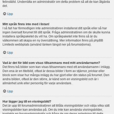
felinställd. Underrätta en administratör om detta problem så att de kan åtgärda
det.
Upp
Mitt språk finns inte med i listan!
I så fall har förmodligen inte administratören installerat ditt språk eller så har
ingen översatt forumet till ditt språk. Fråga administratören om de skulle kunna
installera språkpaketet du vill ha. Om språkpaketet inte finns så är du
välkommen att skapa en ny översättning. Mer information finns på phpBB
Limiteds webbplats (använd länken längst ner på forumsidorna).
Upp
Vad är det för bild som visas tillsammans med mitt användarnamn?
Det finns två bilder som kan visas tillsammans med ett användarnamn i inlägg.
Den ena är en titelbild, oftast är dessa bilder i form av stjärnor, prickar eller
block som visar hur många inlägg du har gjort eller din status på forumet. Den
andra bilden, oftast är den större, är känd som en visningsbild och är i
allmänhet unik eller personlig för varje användare.
Upp
Hur lägger jag till en visningsbild?
Det är upp till forumadministratören att tillåta visningsbilder och välja vilka sätt
visningsbilder kan användas på. Om du inte kan använda visningsbilder,
kontakta en forumadministratör och fråga de om deras anledning till detta.