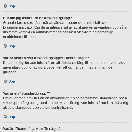
Upp
Hur blir jag ledare för en användargrupp?
Gruppledare utses oftast när användargrupper skapas initialt av en
forumadministratör. Om du är intresserad av att skapa en användargrupp så är
din första kontakt en administratör, försök med att skicka ett personligt
meddelande till dem.
Upp
Varför visas vissa användargrupper i andra färger?
Det är möjligt för administratören att tilldela en färg till medlemmar av en viss
användargrupp för att göra det enkelt att känna igen medlemmar i den
gruppen.
Upp
Vad är en “Standardgrupp”?
Om du är medlem i fler än en användargrupp så bestämmer standardgruppen
vilken gruppfärg och grupptitel som visas för dig. Administratören kan tillåta dig
att byta standardgrupp via din kontrollpanel.
Upp
Vad är “Teamet”-länken för något?