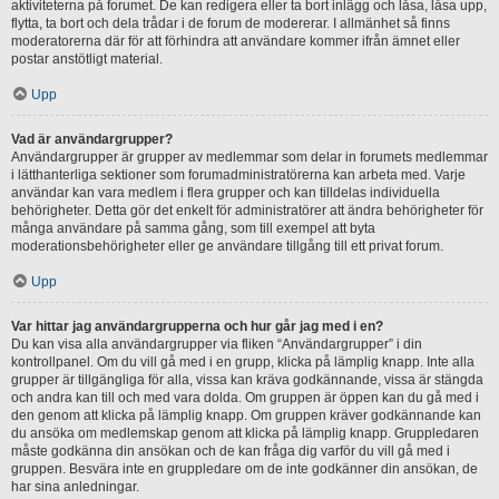
aktiviteterna på forumet. De kan redigera eller ta bort inlägg och låsa, låsa upp,
flytta, ta bort och dela trådar i de forum de modererar. I allmänhet så finns
moderatorerna där för att förhindra att användare kommer ifrån ämnet eller
postar anstötligt material.
Upp
Vad är användargrupper?
Användargrupper är grupper av medlemmar som delar in forumets medlemmar
i lätthanterliga sektioner som forumadministratörerna kan arbeta med. Varje
användar kan vara medlem i flera grupper och kan tilldelas individuella
behörigheter. Detta gör det enkelt för administratörer att ändra behörigheter för
många användare på samma gång, som till exempel att byta
moderationsbehörigheter eller ge användare tillgång till ett privat forum.
Upp
Var hittar jag användargrupperna och hur går jag med i en?
Du kan visa alla användargrupper via fliken “Användargrupper” i din
kontrollpanel. Om du vill gå med i en grupp, klicka på lämplig knapp. Inte alla
grupper är tillgängliga för alla, vissa kan kräva godkännande, vissa är stängda
och andra kan till och med vara dolda. Om gruppen är öppen kan du gå med i
den genom att klicka på lämplig knapp. Om gruppen kräver godkännande kan
du ansöka om medlemskap genom att klicka på lämplig knapp. Gruppledaren
måste godkänna din ansökan och de kan fråga dig varför du vill gå med i
gruppen. Besvära inte en gruppledare om de inte godkänner din ansökan, de
har sina anledningar.