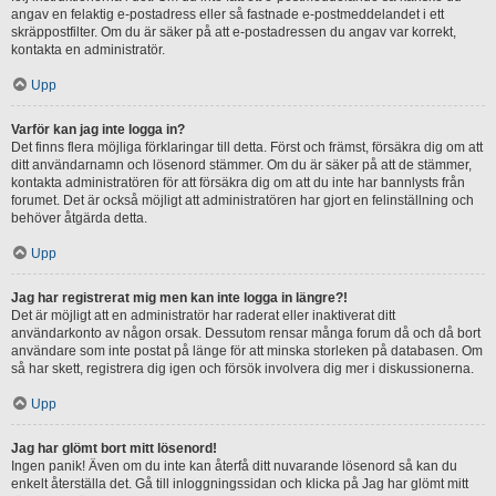
angav en felaktig e-postadress eller så fastnade e-postmeddelandet i ett
skräppostfilter. Om du är säker på att e-postadressen du angav var korrekt,
kontakta en administratör.
Upp
Varför kan jag inte logga in?
Det finns flera möjliga förklaringar till detta. Först och främst, försäkra dig om att
ditt användarnamn och lösenord stämmer. Om du är säker på att de stämmer,
kontakta administratören för att försäkra dig om att du inte har bannlysts från
forumet. Det är också möjligt att administratören har gjort en felinställning och
behöver åtgärda detta.
Upp
Jag har registrerat mig men kan inte logga in längre?!
Det är möjligt att en administratör har raderat eller inaktiverat ditt
användarkonto av någon orsak. Dessutom rensar många forum då och då bort
användare som inte postat på länge för att minska storleken på databasen. Om
så har skett, registrera dig igen och försök involvera dig mer i diskussionerna.
Upp
Jag har glömt bort mitt lösenord!
Ingen panik! Även om du inte kan återfå ditt nuvarande lösenord så kan du
enkelt återställa det. Gå till inloggningssidan och klicka på Jag har glömt mitt