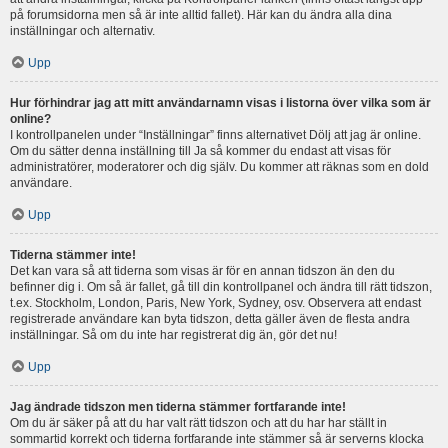
på forumsidorna men så är inte alltid fallet). Här kan du ändra alla dina
inställningar och alternativ.
Upp
Hur förhindrar jag att mitt användarnamn visas i listorna över vilka som är
online?
I kontrollpanelen under “Inställningar” finns alternativet Dölj att jag är online.
Om du sätter denna inställning till Ja så kommer du endast att visas för
administratörer, moderatorer och dig själv. Du kommer att räknas som en dold
användare.
Upp
Tiderna stämmer inte!
Det kan vara så att tiderna som visas är för en annan tidszon än den du
befinner dig i. Om så är fallet, gå till din kontrollpanel och ändra till rätt tidszon,
t.ex. Stockholm, London, Paris, New York, Sydney, osv. Observera att endast
registrerade användare kan byta tidszon, detta gäller även de flesta andra
inställningar. Så om du inte har registrerat dig än, gör det nu!
Upp
Jag ändrade tidszon men tiderna stämmer fortfarande inte!
Om du är säker på att du har valt rätt tidszon och att du har har ställt in
sommartid korrekt och tiderna fortfarande inte stämmer så är serverns klocka