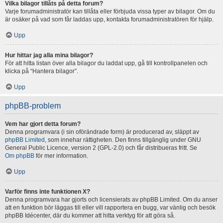
Vilka bilagor tillåts på detta forum?
Varje forumadministratör kan tillåta eller förbjuda vissa typer av bilagor. Om du
är osäker på vad som får laddas upp, kontakta forumadministratören för hjälp.
Upp
Hur hittar jag alla mina bilagor?
För att hitta listan över alla bilagor du laddat upp, gå till kontrollpanelen och
klicka på “Hantera bilagor”.
Upp
phpBB-problem
Vem har gjort detta forum?
Denna programvara (i sin oförändrade form) är producerad av, släppt av
phpBB Limited
, som innehar rättigheten. Den finns tillgänglig under GNU
General Public Licence, version 2 (GPL-2.0) och får distribueras fritt. Se
Om phpBB
för mer information.
Upp
Varför finns inte funktionen X?
Denna programvara har gjorts och licensierats av phpBB Limited. Om du anser
att en funktion bör läggas till eller vill rapportera en bugg, var vänlig och besök
phpBB Idécenter, där du kommer att hitta verktyg för att göra så.