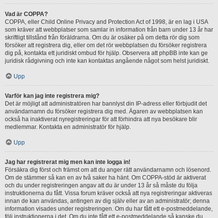
Vad är COPPA?
COPPA, eller Child Online Privacy and Protection Act of 1998, är en lag i USA
som kräver att webbplatser som samlar in information från barn under 13 år har
skriftligt tillstånd från föräldrarna. Om du är osäker på om detta rör dig som
försöker att registrera dig, eller om det rör webbplatsen du försöker registrera
dig på, kontakta ett juridiskt ombud för hjälp. Observera att phpBB inte kan ge
juridisk rådgivning och inte kan kontaktas angående något som helst juridiskt.
Upp
Varför kan jag inte registrera mig?
Det är möjligt att administratören har bannlyst din IP-adress eller förbjudit det
användarnamn du försöker registrera dig med. Ägaren av webbplatsen kan
också ha inaktiverat nyregistreringar för att förhindra att nya besökare blir
medlemmar. Kontakta en administratör för hjälp.
Upp
Jag har registrerat mig men kan inte logga in!
Försäkra dig först och främst om att du anger rätt användarnamn och lösenord.
Om de stämmer så kan en av två saker ha hänt. Om COPPA-stöd är aktiverat
och du under registreringen angav att du är under 13 år så måste du följa
instruktionerna du fått. Vissa forum kräver också att nya registreringar aktiveras
innan de kan användas, antingen av dig själv eller av an administratör; denna
information visades under registreringen. Om du har fått ett e-postmeddelande,
följ instruktionerna i det. Om du inte fått ett e-postmeddelande så kanske du