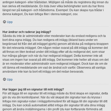
antingen kategori- eller trådsidan. Möjligen så måste du registrera dig innan du
kan skriva ett meddelande. En lista över vilka behörigheter som du har finns
längst ner på kategori- och trådsidorna. Exempel: Du kan skapa nya trådar i
denna kategori, Du kan bifoga filer i denna kategori, osv.
Upp
Hur ändrar och raderar jag inlägg?
Såvida du inte är administratör eller moderator kan du endast redigera och ta
bort dina egna inlägg. Du kan redigera ett inlägg (ibland bara under en
begränsad tid från det att inlägget gjorts) genom att klicka på redigera-knappen
för det relevanta inlägget. Om någon redan svarat på ditt inlägg så kommer det
att finnas en liten textrad under ditt inlägg efter att du redigerat det, som visar
hur många gånger och när du har redigerat inlägget. Detta kommer inte att
visas om ingen har svarat på ditt inlägg. Det kommer inte heller att visas om det
är en moderator eller administratör som redigerat inlägget. Dock kan de om de
vill lämna ett meddelande om vad de ändrat och varför. Observera att vanliga
användare inte kan ta bort ett inlägg om det redan besvarats.
Upp
Hur lägger jag till en signatur till mitt inlägg?
För att lägga till en signatur till ett inlägg måste du först skapa en signatur, detta
gör du via din kontrollpanel. När du väl skapat din signatur kan du kryssa i
Infoga min signatur-rutan i inläggsformuläret för att lägga till din signatur till ditt
inlägg. Du kan också automatiskt alltid infoga din signatur till alla dina inlägg
genom att ändra inställningarna i din profil (du kan fortfarande förhindra att