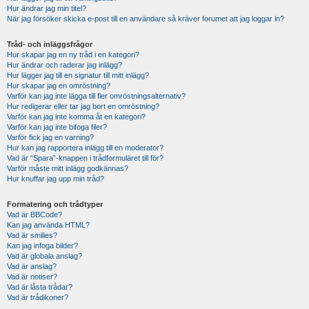
Hur ändrar jag min titel?
När jag försöker skicka e-post till en användare så kräver forumet att jag loggar in?
Tråd- och inläggsfrågor
Hur skapar jag en ny tråd i en kategori?
Hur ändrar och raderar jag inlägg?
Hur lägger jag till en signatur till mitt inlägg?
Hur skapar jag en omröstning?
Varför kan jag inte lägga till fler omröstningsalternativ?
Hur redigerar eller tar jag bort en omröstning?
Varför kan jag inte komma åt en kategori?
Varför kan jag inte bifoga filer?
Varför fick jag en varning?
Hur kan jag rapportera inlägg till en moderator?
Vad är “Spara”-knappen i trådformuläret till för?
Varför måste mitt inlägg godkännas?
Hur knuffar jag upp min tråd?
Formatering och trådtyper
Vad är BBCode?
Kan jag använda HTML?
Vad är smilies?
Kan jag infoga bilder?
Vad är globala anslag?
Vad är anslag?
Vad är notiser?
Vad är låsta trådar?
Vad är trådikoner?