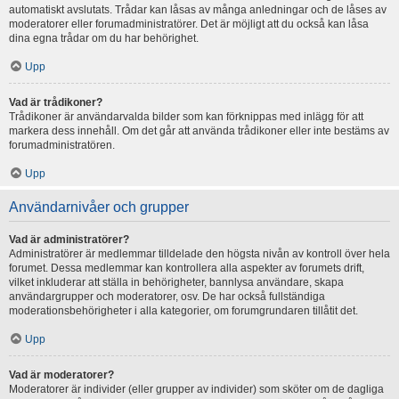
automatiskt avslutats. Trådar kan låsas av många anledningar och de låses av
moderatorer eller forumadministratörer. Det är möjligt att du också kan låsa
dina egna trådar om du har behörighet.
Upp
Vad är trådikoner?
Trådikoner är användarvalda bilder som kan förknippas med inlägg för att
markera dess innehåll. Om det går att använda trådikoner eller inte bestäms av
forumadministratören.
Upp
Användarnivåer och grupper
Vad är administratörer?
Administratörer är medlemmar tilldelade den högsta nivån av kontroll över hela
forumet. Dessa medlemmar kan kontrollera alla aspekter av forumets drift,
vilket inkluderar att ställa in behörigheter, bannlysa användare, skapa
användargrupper och moderatorer, osv. De har också fullständiga
moderationsbehörigheter i alla kategorier, om forumgrundaren tillåtit det.
Upp
Vad är moderatorer?
Moderatorer är individer (eller grupper av individer) som sköter om de dagliga