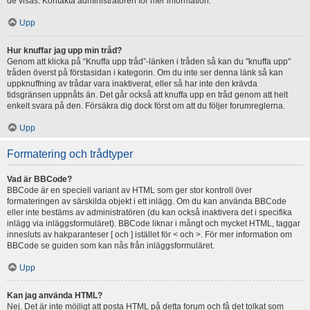
de visas. Kontakta administratören för mer information.
Upp
Hur knuffar jag upp min tråd?
Genom att klicka på “Knuffa upp tråd”-länken i tråden så kan du "knuffa upp"
tråden överst på förstasidan i kategorin. Om du inte ser denna länk så kan
uppknuffning av trådar vara inaktiverat, eller så har inte den krävda
tidsgränsen uppnåts än. Det går också att knuffa upp en tråd genom att helt
enkelt svara på den. Försäkra dig dock först om att du följer forumreglerna.
Upp
Formatering och trådtyper
Vad är BBCode?
BBCode är en speciell variant av HTML som ger stor kontroll över
formateringen av särskilda objekt i ett inlägg. Om du kan använda BBCode
eller inte bestäms av administratören (du kan också inaktivera det i specifika
inlägg via inläggsformuläret). BBCode liknar i mångt och mycket HTML, taggar
innesluts av hakparanteser [ och ] istället för < och >. För mer information om
BBCode se guiden som kan nås från inläggsformuläret.
Upp
Kan jag använda HTML?
Nej. Det är inte möjligt att posta HTML på detta forum och få det tolkat som