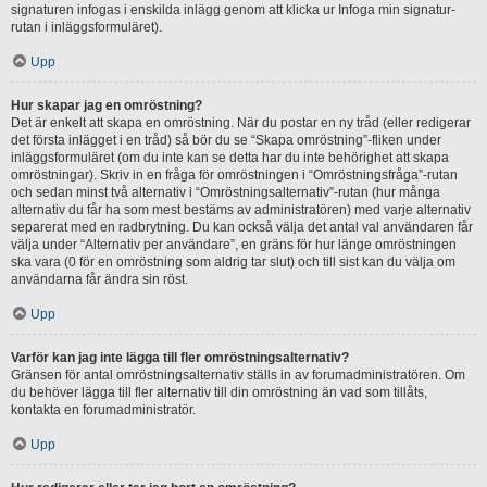
signaturen infogas i enskilda inlägg genom att klicka ur Infoga min signatur-
rutan i inläggsformuläret).
Upp
Hur skapar jag en omröstning?
Det är enkelt att skapa en omröstning. När du postar en ny tråd (eller redigerar
det första inlägget i en tråd) så bör du se “Skapa omröstning”-fliken under
inläggsformuläret (om du inte kan se detta har du inte behörighet att skapa
omröstningar). Skriv in en fråga för omröstningen i “Omröstningsfråga”-rutan
och sedan minst två alternativ i “Omröstningsalternativ”-rutan (hur många
alternativ du får ha som mest bestäms av administratören) med varje alternativ
separerat med en radbrytning. Du kan också välja det antal val användaren får
välja under “Alternativ per användare”, en gräns för hur länge omröstningen
ska vara (0 för en omröstning som aldrig tar slut) och till sist kan du välja om
användarna får ändra sin röst.
Upp
Varför kan jag inte lägga till fler omröstningsalternativ?
Gränsen för antal omröstningsalternativ ställs in av forumadministratören. Om
du behöver lägga till fler alternativ till din omröstning än vad som tillåts,
kontakta en forumadministratör.
Upp