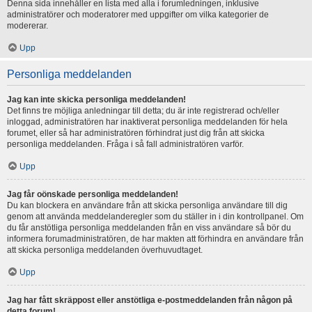
Denna sida innehåller en lista med alla i forumledningen, inklusive
administratörer och moderatorer med uppgifter om vilka kategorier de
modererar.
Upp
Personliga meddelanden
Jag kan inte skicka personliga meddelanden!
Det finns tre möjliga anledningar till detta; du är inte registrerad och/eller
inloggad, administratören har inaktiverat personliga meddelanden för hela
forumet, eller så har administratören förhindrat just dig från att skicka
personliga meddelanden. Fråga i så fall administratören varför.
Upp
Jag får oönskade personliga meddelanden!
Du kan blockera en användare från att skicka personliga användare till dig
genom att använda meddelanderegler som du ställer in i din kontrollpanel. Om
du får anstötliga personliga meddelanden från en viss användare så bör du
informera forumadministratören, de har makten att förhindra en användare från
att skicka personliga meddelanden överhuvudtaget.
Upp
Jag har fått skräppost eller anstötliga e-postmeddelanden från någon på
detta forum!