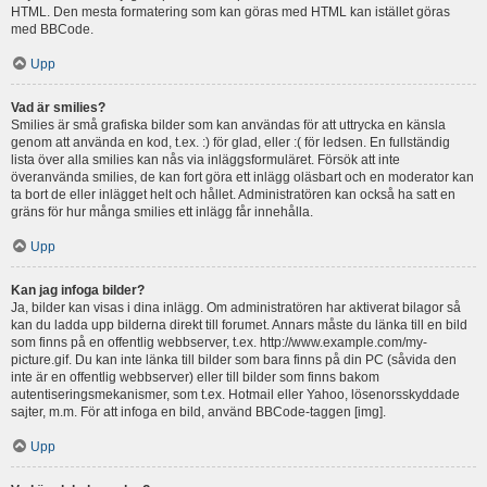
HTML. Den mesta formatering som kan göras med HTML kan istället göras
med BBCode.
Upp
Vad är smilies?
Smilies är små grafiska bilder som kan användas för att uttrycka en känsla
genom att använda en kod, t.ex. :) för glad, eller :( för ledsen. En fullständig
lista över alla smilies kan nås via inläggsformuläret. Försök att inte
överanvända smilies, de kan fort göra ett inlägg oläsbart och en moderator kan
ta bort de eller inlägget helt och hållet. Administratören kan också ha satt en
gräns för hur många smilies ett inlägg får innehålla.
Upp
Kan jag infoga bilder?
Ja, bilder kan visas i dina inlägg. Om administratören har aktiverat bilagor så
kan du ladda upp bilderna direkt till forumet. Annars måste du länka till en bild
som finns på en offentlig webbserver, t.ex. http://www.example.com/my-
picture.gif. Du kan inte länka till bilder som bara finns på din PC (såvida den
inte är en offentlig webbserver) eller till bilder som finns bakom
autentiseringsmekanismer, som t.ex. Hotmail eller Yahoo, lösenorsskyddade
sajter, m.m. För att infoga en bild, använd BBCode-taggen [img].
Upp