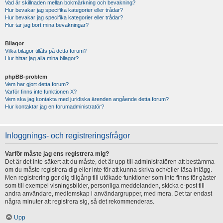
Vad är skillnaden mellan bokmärkning och bevakning?
Hur bevakar jag specifika kategorier eller trådar?
Hur bevakar jag specifika kategorier eller trådar?
Hur tar jag bort mina bevakningar?
Bilagor
Vilka bilagor tillåts på detta forum?
Hur hittar jag alla mina bilagor?
phpBB-problem
Vem har gjort detta forum?
Varför finns inte funktionen X?
Vem ska jag kontakta med juridiska ärenden angående detta forum?
Hur kontaktar jag en forumadministratör?
Inloggnings- och registreringsfrågor
Varför måste jag ens registrera mig?
Det är det inte säkert att du måste, det är upp till administratören att bestämma
om du måste registrera dig eller inte för att kunna skriva och/eller läsa inlägg.
Men registrering ger dig tillgång till utökade funktioner som inte finns för gäster
som till exempel visningsbilder, personliga meddelanden, skicka e-post till
andra användare, medlemskap i användargrupper, med mera. Det tar endast
några minuter att registrera sig, så det rekommenderas.
Upp