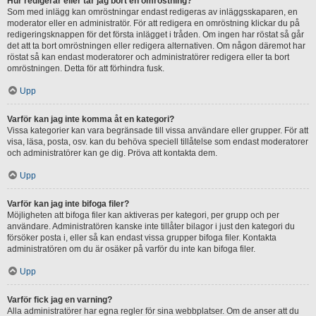
Hur redigerar eller tar jag bort en omröstning?
Som med inlägg kan omröstningar endast redigeras av inläggsskaparen, en
moderator eller en administratör. För att redigera en omröstning klickar du på
redigeringsknappen för det första inlägget i tråden. Om ingen har röstat så går
det att ta bort omröstningen eller redigera alternativen. Om någon däremot har
röstat så kan endast moderatorer och administratörer redigera eller ta bort
omröstningen. Detta för att förhindra fusk.
Upp
Varför kan jag inte komma åt en kategori?
Vissa kategorier kan vara begränsade till vissa användare eller grupper. För att
visa, läsa, posta, osv. kan du behöva speciell tillåtelse som endast moderatorer
och administratörer kan ge dig. Pröva att kontakta dem.
Upp
Varför kan jag inte bifoga filer?
Möjligheten att bifoga filer kan aktiveras per kategori, per grupp och per
användare. Administratören kanske inte tillåter bilagor i just den kategori du
försöker posta i, eller så kan endast vissa grupper bifoga filer. Kontakta
administratören om du är osäker på varför du inte kan bifoga filer.
Upp
Varför fick jag en varning?
Alla administratörer har egna regler för sina webbplatser. Om de anser att du