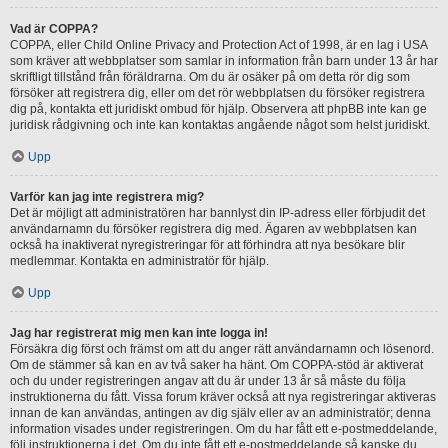
Vad är COPPA?
COPPA, eller Child Online Privacy and Protection Act of 1998, är en lag i USA
som kräver att webbplatser som samlar in information från barn under 13 år har
skriftligt tillstånd från föräldrarna. Om du är osäker på om detta rör dig som
försöker att registrera dig, eller om det rör webbplatsen du försöker registrera
dig på, kontakta ett juridiskt ombud för hjälp. Observera att phpBB inte kan ge
juridisk rådgivning och inte kan kontaktas angående något som helst juridiskt.
Upp
Varför kan jag inte registrera mig?
Det är möjligt att administratören har bannlyst din IP-adress eller förbjudit det
användarnamn du försöker registrera dig med. Ägaren av webbplatsen kan
också ha inaktiverat nyregistreringar för att förhindra att nya besökare blir
medlemmar. Kontakta en administratör för hjälp.
Upp
Jag har registrerat mig men kan inte logga in!
Försäkra dig först och främst om att du anger rätt användarnamn och lösenord.
Om de stämmer så kan en av två saker ha hänt. Om COPPA-stöd är aktiverat
och du under registreringen angav att du är under 13 år så måste du följa
instruktionerna du fått. Vissa forum kräver också att nya registreringar aktiveras
innan de kan användas, antingen av dig själv eller av an administratör; denna
information visades under registreringen. Om du har fått ett e-postmeddelande,
följ instruktionerna i det. Om du inte fått ett e-postmeddelande så kanske du