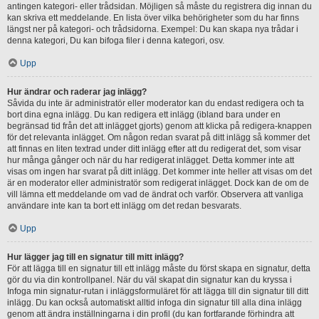
antingen kategori- eller trådsidan. Möjligen så måste du registrera dig innan du
kan skriva ett meddelande. En lista över vilka behörigheter som du har finns
längst ner på kategori- och trådsidorna. Exempel: Du kan skapa nya trådar i
denna kategori, Du kan bifoga filer i denna kategori, osv.
Upp
Hur ändrar och raderar jag inlägg?
Såvida du inte är administratör eller moderator kan du endast redigera och ta
bort dina egna inlägg. Du kan redigera ett inlägg (ibland bara under en
begränsad tid från det att inlägget gjorts) genom att klicka på redigera-knappen
för det relevanta inlägget. Om någon redan svarat på ditt inlägg så kommer det
att finnas en liten textrad under ditt inlägg efter att du redigerat det, som visar
hur många gånger och när du har redigerat inlägget. Detta kommer inte att
visas om ingen har svarat på ditt inlägg. Det kommer inte heller att visas om det
är en moderator eller administratör som redigerat inlägget. Dock kan de om de
vill lämna ett meddelande om vad de ändrat och varför. Observera att vanliga
användare inte kan ta bort ett inlägg om det redan besvarats.
Upp
Hur lägger jag till en signatur till mitt inlägg?
För att lägga till en signatur till ett inlägg måste du först skapa en signatur, detta
gör du via din kontrollpanel. När du väl skapat din signatur kan du kryssa i
Infoga min signatur-rutan i inläggsformuläret för att lägga till din signatur till ditt
inlägg. Du kan också automatiskt alltid infoga din signatur till alla dina inlägg
genom att ändra inställningarna i din profil (du kan fortfarande förhindra att