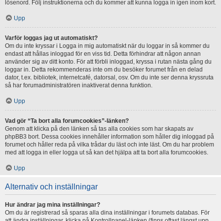
lösenord. Följ instruktionerna och du kommer att kunna logga in igen inom kort.
Upp
Varför loggas jag ut automatiskt?
Om du inte kryssar i Logga in mig automatiskt när du loggar in så kommer du
endast att hållas inloggad för en viss tid. Detta förhindrar att någon annan
använder sig av ditt konto. För att förbli inloggad, kryssa i rutan nästa gång du
loggar in. Detta rekommenderas inte om du besöker forumet från en delad
dator, t.ex. bibliotek, internetcafé, datorsal, osv. Om du inte ser denna kryssruta
så har forumadministratören inaktiverat denna funktion.
Upp
Vad gör “Ta bort alla forumcookies”-länken?
Genom att klicka på den länken så tas alla cookies som har skapats av
phpBB3 bort. Dessa cookies innehåller information som håller dig inloggad på
forumet och håller reda på vilka trådar du läst och inte läst. Om du har problem
med att logga in eller logga ut så kan det hjälpa att ta bort alla forumcookies.
Upp
Alternativ och inställningar
Hur ändrar jag mina inställningar?
Om du är registrerad så sparas alla dina inställningar i forumets databas. För
att ändra inställningar, klicka på Kontrollpanel-länken (finns oftast längst upp