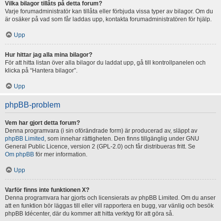
Vilka bilagor tillåts på detta forum?
Varje forumadministratör kan tillåta eller förbjuda vissa typer av bilagor. Om du
är osäker på vad som får laddas upp, kontakta forumadministratören för hjälp.
Upp
Hur hittar jag alla mina bilagor?
För att hitta listan över alla bilagor du laddat upp, gå till kontrollpanelen och
klicka på “Hantera bilagor”.
Upp
phpBB-problem
Vem har gjort detta forum?
Denna programvara (i sin oförändrade form) är producerad av, släppt av
phpBB Limited
, som innehar rättigheten. Den finns tillgänglig under GNU
General Public Licence, version 2 (GPL-2.0) och får distribueras fritt. Se
Om phpBB
för mer information.
Upp
Varför finns inte funktionen X?
Denna programvara har gjorts och licensierats av phpBB Limited. Om du anser
att en funktion bör läggas till eller vill rapportera en bugg, var vänlig och besök
phpBB Idécenter, där du kommer att hitta verktyg för att göra så.