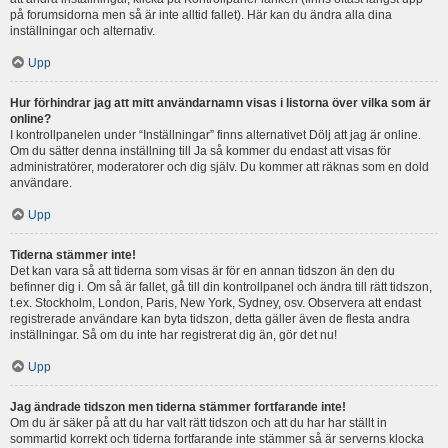
på forumsidorna men så är inte alltid fallet). Här kan du ändra alla dina
inställningar och alternativ.
Upp
Hur förhindrar jag att mitt användarnamn visas i listorna över vilka som är
online?
I kontrollpanelen under “Inställningar” finns alternativet Dölj att jag är online.
Om du sätter denna inställning till Ja så kommer du endast att visas för
administratörer, moderatorer och dig själv. Du kommer att räknas som en dold
användare.
Upp
Tiderna stämmer inte!
Det kan vara så att tiderna som visas är för en annan tidszon än den du
befinner dig i. Om så är fallet, gå till din kontrollpanel och ändra till rätt tidszon,
t.ex. Stockholm, London, Paris, New York, Sydney, osv. Observera att endast
registrerade användare kan byta tidszon, detta gäller även de flesta andra
inställningar. Så om du inte har registrerat dig än, gör det nu!
Upp
Jag ändrade tidszon men tiderna stämmer fortfarande inte!
Om du är säker på att du har valt rätt tidszon och att du har har ställt in
sommartid korrekt och tiderna fortfarande inte stämmer så är serverns klocka