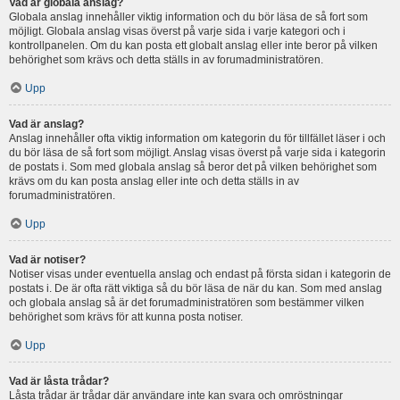
Vad är globala anslag?
Globala anslag innehåller viktig information och du bör läsa de så fort som
möjligt. Globala anslag visas överst på varje sida i varje kategori och i
kontrollpanelen. Om du kan posta ett globalt anslag eller inte beror på vilken
behörighet som krävs och detta ställs in av forumadministratören.
Upp
Vad är anslag?
Anslag innehåller ofta viktig information om kategorin du för tillfället läser i och
du bör läsa de så fort som möjligt. Anslag visas överst på varje sida i kategorin
de postats i. Som med globala anslag så beror det på vilken behörighet som
krävs om du kan posta anslag eller inte och detta ställs in av
forumadministratören.
Upp
Vad är notiser?
Notiser visas under eventuella anslag och endast på första sidan i kategorin de
postats i. De är ofta rätt viktiga så du bör läsa de när du kan. Som med anslag
och globala anslag så är det forumadministratören som bestämmer vilken
behörighet som krävs för att kunna posta notiser.
Upp
Vad är låsta trådar?
Låsta trådar är trådar där användare inte kan svara och omröstningar