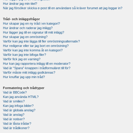
Hur ändrar jag min titel?
När jag försöker skicka e-post till en användare så kräver forumet att jag loggar in?
Tråd- och inläggsfrågor
Hur skapar jag en ny tråd i en kategori?
Hur ändrar och raderar jag inlägg?
Hur lägger jag till en signatur till mitt inlägg?
Hur skapar jag en omröstning?
Varför kan jag inte lägga till fler omröstningsalternativ?
Hur redigerar eller tar jag bort en omröstning?
Varför kan jag inte komma åt en kategori?
Varför kan jag inte bifoga filer?
Varför fick jag en varning?
Hur kan jag rapportera inlägg till en moderator?
Vad är “Spara”-knappen i trådformuläret till för?
Varför måste mitt inlägg godkännas?
Hur knuffar jag upp min tråd?
Formatering och trådtyper
Vad är BBCode?
Kan jag använda HTML?
Vad är smilies?
Kan jag infoga bilder?
Vad är globala anslag?
Vad är anslag?
Vad är notiser?
Vad är låsta trådar?
Vad är trådikoner?