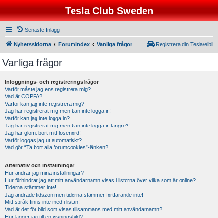
Tesla Club Sweden
Senaste Inlägg
Nyhetssidorna
Forumindex
Vanliga frågor
Registrera din Tesla/elbil
Vanliga frågor
Inloggnings- och registreringsfrågor
Varför måste jag ens registrera mig?
Vad är COPPA?
Varför kan jag inte registrera mig?
Jag har registrerat mig men kan inte logga in!
Varför kan jag inte logga in?
Jag har registrerat mig men kan inte logga in längre?!
Jag har glömt bort mitt lösenord!
Varför loggas jag ut automatiskt?
Vad gör “Ta bort alla forumcookies”-länken?
Alternativ och inställningar
Hur ändrar jag mina inställningar?
Hur förhindrar jag att mitt användarnamn visas i listorna över vilka som är online?
Tiderna stämmer inte!
Jag ändrade tidszon men tiderna stämmer fortfarande inte!
Mitt språk finns inte med i listan!
Vad är det för bild som visas tillsammans med mitt användarnamn?
Hur lägger jag till en visningsbild?