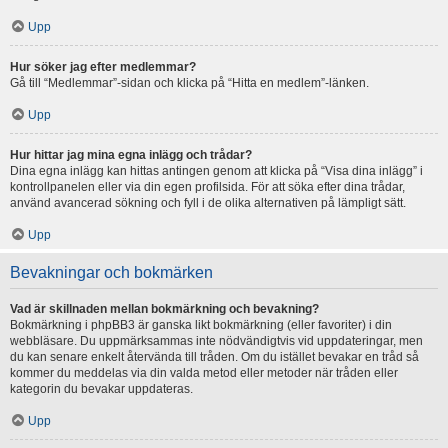
Upp
Hur söker jag efter medlemmar?
Gå till “Medlemmar”-sidan och klicka på “Hitta en medlem”-länken.
Upp
Hur hittar jag mina egna inlägg och trådar?
Dina egna inlägg kan hittas antingen genom att klicka på “Visa dina inlägg” i
kontrollpanelen eller via din egen profilsida. För att söka efter dina trådar,
använd avancerad sökning och fyll i de olika alternativen på lämpligt sätt.
Upp
Bevakningar och bokmärken
Vad är skillnaden mellan bokmärkning och bevakning?
Bokmärkning i phpBB3 är ganska likt bokmärkning (eller favoriter) i din
webbläsare. Du uppmärksammas inte nödvändigtvis vid uppdateringar, men
du kan senare enkelt återvända till tråden. Om du istället bevakar en tråd så
kommer du meddelas via din valda metod eller metoder när tråden eller
kategorin du bevakar uppdateras.
Upp