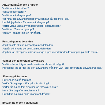
Användarnivåer och grupper
Vad är administratörer?
Vad är moderatorer?
Vad är användargrupper?
Var hittar jag användargrupperna och hur går jag med i en?
Hur blir jag ledare för en användargrupp?
Varför visas vissa användargrupper i andra färger?
Vad är en “Standardgrupp”?
Vad är “Teamet”-länken för något?
Personliga meddelanden
Jag kan inte skicka personliga meddelanden!
Jag får oönskade personliga meddelanden!
Jag har fått skräppost eller anstötliga e-postmeddelanden från någon på detta forum!
Vänner och ignorerade användare
Vad är vän- och ignorerade användarelistan för något?
Hur lägger jag till / tar jag bort användare från min vän- eller ignorerade användareslista?
Sökning på forumet
Hur söker jag på forumet?
Varför får jag inga träffar på min sökning?
Varför får jag en tom sida när jag försöker söka!?
Hur söker jag efter medlemmar?
Hur hittar jag mina egna inlägg och trådar?
Bevakningar och bokmärken