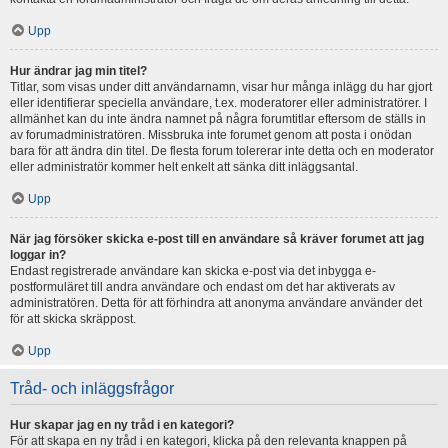
Upp
Hur ändrar jag min titel?
Titlar, som visas under ditt användarnamn, visar hur många inlägg du har gjort
eller identifierar speciella användare, t.ex. moderatorer eller administratörer. I
allmänhet kan du inte ändra namnet på några forumtitlar eftersom de ställs in
av forumadministratören. Missbruka inte forumet genom att posta i onödan
bara för att ändra din titel. De flesta forum tolererar inte detta och en moderator
eller administratör kommer helt enkelt att sänka ditt inläggsantal.
Upp
När jag försöker skicka e-post till en användare så kräver forumet att jag
loggar in?
Endast registrerade användare kan skicka e-post via det inbygga e-
postformuläret till andra användare och endast om det har aktiverats av
administratören. Detta för att förhindra att anonyma användare använder det
för att skicka skräppost.
Upp
Tråd- och inläggsfrågor
Hur skapar jag en ny tråd i en kategori?
För att skapa en ny tråd i en kategori, klicka på den relevanta knappen på