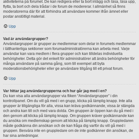
aktiviteterna på forumet. De kan redigera eller ta bort inlägg och låsa, låsa upp,
flytta, ta bort och dela trådar i de forum de modererar. I allmänhet så finns
moderatorerna där för att förhindra att användare kommer ifrån ämnet eller
postar anstötligt material.
Upp
Vad är användargrupper?
Användargrupper är grupper av medlemmar som delar in forumets medlemmar
i lätthanterliga sektioner som forumadministratörerna kan arbeta med. Varje
användar kan vara medlem i flera grupper och kan tilldelas individuella
behörigheter. Detta gör det enkelt för administratörer att ändra behörigheter för
många användare på samma gång, som till exempel att byta
moderationsbehörigheter eller ge användare tillgång till ett privat forum.
Upp
Var hittar jag användargrupperna och hur går jag med i en?
Du kan visa alla användargrupper via fliken “Användargrupper” i din
kontrollpanel. Om du vill gå med i en grupp, klicka på lämplig knapp. Inte alla
grupper är tillgängliga för alla, vissa kan kräva godkännande, vissa är stängda
och andra kan till och med vara dolda. Om gruppen är öppen kan du gå med i
den genom att klicka på lämplig knapp. Om gruppen kräver godkännande kan
du ansöka om medlemskap genom att klicka på lämplig knapp. Gruppledaren
måste godkänna din ansökan och de kan fråga dig varför du vill gå med i
gruppen. Besvära inte en gruppledare om de inte godkänner din ansökan, de
har sina anledningar.