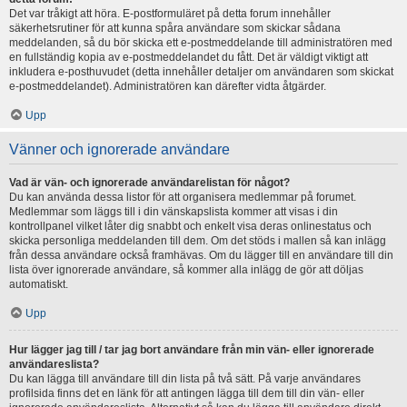
Det var tråkigt att höra. E-postformuläret på detta forum innehåller
säkerhetsrutiner för att kunna spåra användare som skickar sådana
meddelanden, så du bör skicka ett e-postmeddelande till administratören med
en fullständig kopia av e-postmeddelandet du fått. Det är väldigt viktigt att
inkludera e-posthuvudet (detta innehåller detaljer om användaren som skickat
e-postmeddelandet). Administratören kan därefter vidta åtgärder.
Upp
Vänner och ignorerade användare
Vad är vän- och ignorerade användarelistan för något?
Du kan använda dessa listor för att organisera medlemmar på forumet.
Medlemmar som läggs till i din vänskapslista kommer att visas i din
kontrollpanel vilket låter dig snabbt och enkelt visa deras onlinestatus och
skicka personliga meddelanden till dem. Om det stöds i mallen så kan inlägg
från dessa användare också framhävas. Om du lägger till en användare till din
lista över ignorerade användare, så kommer alla inlägg de gör att döljas
automatiskt.
Upp
Hur lägger jag till / tar jag bort användare från min vän- eller ignorerade
användareslista?
Du kan lägga till användare till din lista på två sätt. På varje användares
profilsida finns det en länk för att antingen lägga till dem till din vän- eller