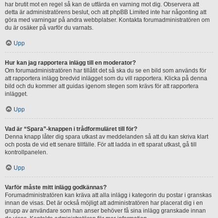
har brutit mot en regel så kan de utfärda en varning mot dig. Observera att
detta är administratörens beslut, och att phpBB Limited inte har någonting att
göra med varningar på andra webbplatser. Kontakta forumadministratören om
du är osäker på varför du varnats.
Upp
Hur kan jag rapportera inlägg till en moderator?
Om forumadministratören har tillåtit det så ska du se en bild som används för
att rapportera inlägg bredvid inlägget som du vill rapportera. Klicka på denna
bild och du kommer att guidas igenom stegen som krävs för att rapportera
inlägget.
Upp
Vad är “Spara”-knappen i trådformuläret till för?
Denna knapp låter dig spara utkast av meddelanden så att du kan skriva klart
och posta de vid ett senare tillfälle. För att ladda in ett sparat utkast, gå till
kontrollpanelen.
Upp
Varför måste mitt inlägg godkännas?
Forumadministratören kan kräva att alla inlägg i kategorin du postar i granskas
innan de visas. Det är också möjligt att administratören har placerat dig i en
grupp av användare som han anser behöver få sina inlägg granskade innan