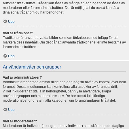
automatiskt avslutats. Trådar kan låsas av många anledningar och de låses av
moderatorer eller forumadministratörer. Det är möjligt att du också kan låsa
dina egna trådar om du har behörighet.
Upp
Vad är trådikoner?
Trådikoner är användarvalda bilder som kan förknippas med inlägg för att
markera dess innehåll. Om det går att använda trådikoner eller inte bestäms av
forumadministratören.
Upp
Användarnivåer och grupper
Vad är administratörer?
Administratörer är medlemmar tilldelade den högsta nivån av kontroll över hela
forumet. Dessa medlemmar kan kontrollera alla aspekter av forumets drift,
vilket inkluderar att ställa in behörigheter, bannlysa användare, skapa
användargrupper och moderatorer, osv. De har också fullständiga
moderationsbehörigheter i alla kategorier, om forumgrundaren tillåtit det.
Upp
Vad är moderatorer?
Moderatorer är individer (eller grupper av individer) som sköter om de dagliga