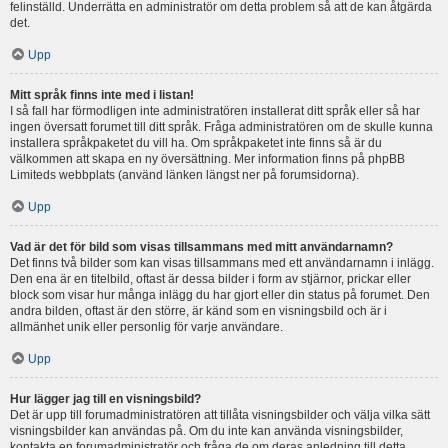
felinställd. Underrätta en administratör om detta problem så att de kan åtgärda
det.
Upp
Mitt språk finns inte med i listan!
I så fall har förmodligen inte administratören installerat ditt språk eller så har
ingen översatt forumet till ditt språk. Fråga administratören om de skulle kunna
installera språkpaketet du vill ha. Om språkpaketet inte finns så är du
välkommen att skapa en ny översättning. Mer information finns på phpBB
Limiteds webbplats (använd länken längst ner på forumsidorna).
Upp
Vad är det för bild som visas tillsammans med mitt användarnamn?
Det finns två bilder som kan visas tillsammans med ett användarnamn i inlägg.
Den ena är en titelbild, oftast är dessa bilder i form av stjärnor, prickar eller
block som visar hur många inlägg du har gjort eller din status på forumet. Den
andra bilden, oftast är den större, är känd som en visningsbild och är i
allmänhet unik eller personlig för varje användare.
Upp
Hur lägger jag till en visningsbild?
Det är upp till forumadministratören att tillåta visningsbilder och välja vilka sätt
visningsbilder kan användas på. Om du inte kan använda visningsbilder,
kontakta en forumadministratör och fråga de om deras anledning till detta.