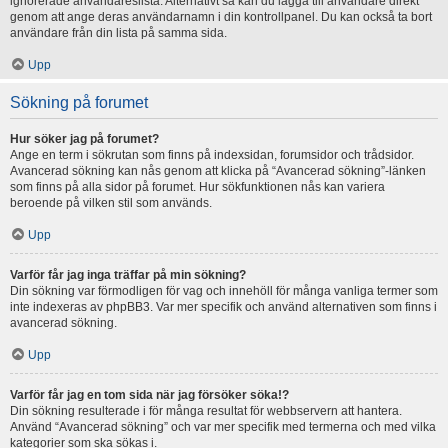
ignorerade användareslista. Alternativt så kan du lägga till användare direkt
genom att ange deras användarnamn i din kontrollpanel. Du kan också ta bort
användare från din lista på samma sida.
Upp
Sökning på forumet
Hur söker jag på forumet?
Ange en term i sökrutan som finns på indexsidan, forumsidor och trådsidor.
Avancerad sökning kan nås genom att klicka på “Avancerad sökning”-länken
som finns på alla sidor på forumet. Hur sökfunktionen nås kan variera
beroende på vilken stil som används.
Upp
Varför får jag inga träffar på min sökning?
Din sökning var förmodligen för vag och innehöll för många vanliga termer som
inte indexeras av phpBB3. Var mer specifik och använd alternativen som finns i
avancerad sökning.
Upp
Varför får jag en tom sida när jag försöker söka!?
Din sökning resulterade i för många resultat för webbservern att hantera.
Använd “Avancerad sökning” och var mer specifik med termerna och med vilka
kategorier som ska sökas i.