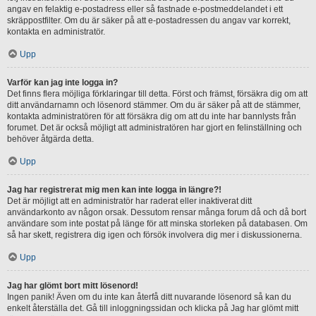
angav en felaktig e-postadress eller så fastnade e-postmeddelandet i ett
skräppostfilter. Om du är säker på att e-postadressen du angav var korrekt,
kontakta en administratör.
Upp
Varför kan jag inte logga in?
Det finns flera möjliga förklaringar till detta. Först och främst, försäkra dig om att
ditt användarnamn och lösenord stämmer. Om du är säker på att de stämmer,
kontakta administratören för att försäkra dig om att du inte har bannlysts från
forumet. Det är också möjligt att administratören har gjort en felinställning och
behöver åtgärda detta.
Upp
Jag har registrerat mig men kan inte logga in längre?!
Det är möjligt att en administratör har raderat eller inaktiverat ditt
användarkonto av någon orsak. Dessutom rensar många forum då och då bort
användare som inte postat på länge för att minska storleken på databasen. Om
så har skett, registrera dig igen och försök involvera dig mer i diskussionerna.
Upp
Jag har glömt bort mitt lösenord!
Ingen panik! Även om du inte kan återfå ditt nuvarande lösenord så kan du
enkelt återställa det. Gå till inloggningssidan och klicka på Jag har glömt mitt