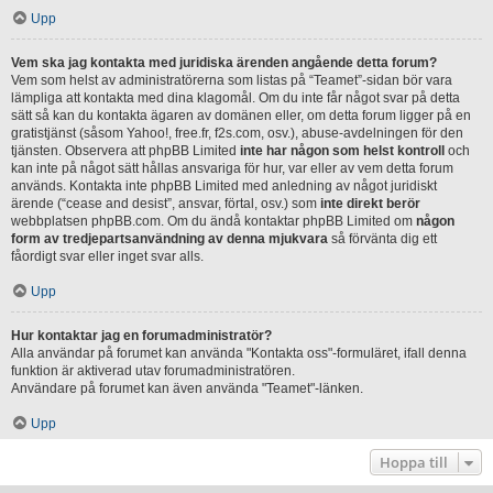
Upp
Vem ska jag kontakta med juridiska ärenden angående detta forum?
Vem som helst av administratörerna som listas på “Teamet”-sidan bör vara
lämpliga att kontakta med dina klagomål. Om du inte får något svar på detta
sätt så kan du kontakta ägaren av domänen eller, om detta forum ligger på en
gratistjänst (såsom Yahoo!, free.fr, f2s.com, osv.), abuse-avdelningen för den
tjänsten. Observera att phpBB Limited
inte har någon som helst kontroll
och
kan inte på något sätt hållas ansvariga för hur, var eller av vem detta forum
används. Kontakta inte phpBB Limited med anledning av något juridiskt
ärende (“cease and desist”, ansvar, förtal, osv.) som
inte direkt berör
webbplatsen phpBB.com. Om du ändå kontaktar phpBB Limited om
någon
form av tredjepartsanvändning av denna mjukvara
så förvänta dig ett
fåordigt svar eller inget svar alls.
Upp
Hur kontaktar jag en forumadministratör?
Alla användar på forumet kan använda "Kontakta oss"-formuläret, ifall denna
funktion är aktiverad utav forumadministratören.
Användare på forumet kan även använda "Teamet"-länken.
Upp
Hoppa till