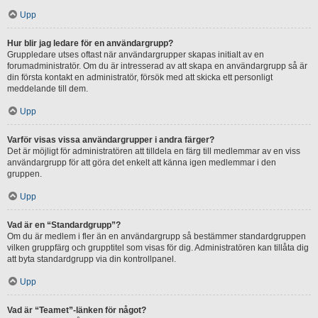
Upp
Hur blir jag ledare för en användargrupp?
Gruppledare utses oftast när användargrupper skapas initialt av en
forumadministratör. Om du är intresserad av att skapa en användargrupp så är
din första kontakt en administratör, försök med att skicka ett personligt
meddelande till dem.
Upp
Varför visas vissa användargrupper i andra färger?
Det är möjligt för administratören att tilldela en färg till medlemmar av en viss
användargrupp för att göra det enkelt att känna igen medlemmar i den
gruppen.
Upp
Vad är en “Standardgrupp”?
Om du är medlem i fler än en användargrupp så bestämmer standardgruppen
vilken gruppfärg och grupptitel som visas för dig. Administratören kan tillåta dig
att byta standardgrupp via din kontrollpanel.
Upp
Vad är “Teamet”-länken för något?