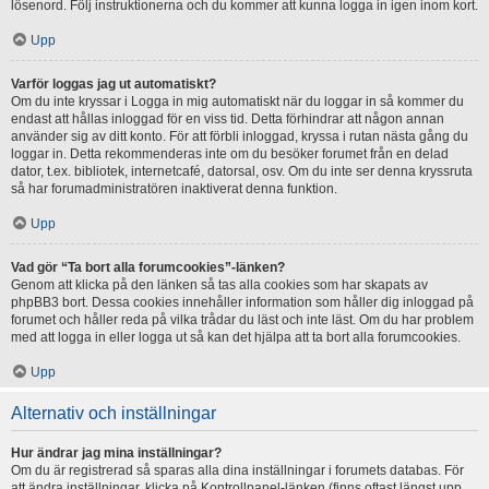
lösenord. Följ instruktionerna och du kommer att kunna logga in igen inom kort.
Upp
Varför loggas jag ut automatiskt?
Om du inte kryssar i Logga in mig automatiskt när du loggar in så kommer du
endast att hållas inloggad för en viss tid. Detta förhindrar att någon annan
använder sig av ditt konto. För att förbli inloggad, kryssa i rutan nästa gång du
loggar in. Detta rekommenderas inte om du besöker forumet från en delad
dator, t.ex. bibliotek, internetcafé, datorsal, osv. Om du inte ser denna kryssruta
så har forumadministratören inaktiverat denna funktion.
Upp
Vad gör “Ta bort alla forumcookies”-länken?
Genom att klicka på den länken så tas alla cookies som har skapats av
phpBB3 bort. Dessa cookies innehåller information som håller dig inloggad på
forumet och håller reda på vilka trådar du läst och inte läst. Om du har problem
med att logga in eller logga ut så kan det hjälpa att ta bort alla forumcookies.
Upp
Alternativ och inställningar
Hur ändrar jag mina inställningar?
Om du är registrerad så sparas alla dina inställningar i forumets databas. För
att ändra inställningar, klicka på Kontrollpanel-länken (finns oftast längst upp