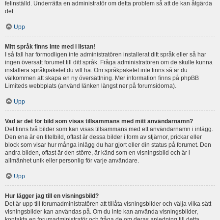
felinställd. Underrätta en administratör om detta problem så att de kan åtgärda
det.
Upp
Mitt språk finns inte med i listan!
I så fall har förmodligen inte administratören installerat ditt språk eller så har
ingen översatt forumet till ditt språk. Fråga administratören om de skulle kunna
installera språkpaketet du vill ha. Om språkpaketet inte finns så är du
välkommen att skapa en ny översättning. Mer information finns på phpBB
Limiteds webbplats (använd länken längst ner på forumsidorna).
Upp
Vad är det för bild som visas tillsammans med mitt användarnamn?
Det finns två bilder som kan visas tillsammans med ett användarnamn i inlägg.
Den ena är en titelbild, oftast är dessa bilder i form av stjärnor, prickar eller
block som visar hur många inlägg du har gjort eller din status på forumet. Den
andra bilden, oftast är den större, är känd som en visningsbild och är i
allmänhet unik eller personlig för varje användare.
Upp
Hur lägger jag till en visningsbild?
Det är upp till forumadministratören att tillåta visningsbilder och välja vilka sätt
visningsbilder kan användas på. Om du inte kan använda visningsbilder,
kontakta en forumadministratör och fråga de om deras anledning till detta.