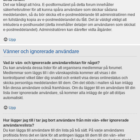
Det var tråkigt att höra. E-postformuläret på detta forum innehåller
säkerhetsrutiner för att kunna spåra användare som skickar sådana
meddelanden, så du bör skicka ett e-postmeddelande till administratören med
en fullständig kopia av e-postmeddelandet du fått. Det är väldigt viktigt att
inkludera e-posthuvudet (detta innehåller detaljer om användaren som skickat
e-postmeddelandet). Administratören kan därefter vidta åtgärder.
Upp
Vänner och ignorerade användare
Vad är vän- och ignorerade användarelistan för något?
Du kan använda dessa listor för att organisera medlemmar på forumet.
Medlemmar som läggs till i din vänskapslista kommer att visas i din
kontrollpanel vilket låter dig snabbt och enkelt visa deras onlinestatus och
skicka personliga meddelanden till dem. Om det stöds i mallen så kan inlägg
från dessa användare också framhävas. Om du lägger till en användare till din
lista över ignorerade användare, så kommer alla inlägg de gör att döljas
automatiskt.
Upp
Hur lägger jag till / tar jag bort användare från min vän- eller ignorerade
användareslista?
Du kan lägga till användare till din lista på två sätt. På varje användares
profilsida finns det en länk för att antingen lägga till dem till din vän- eller