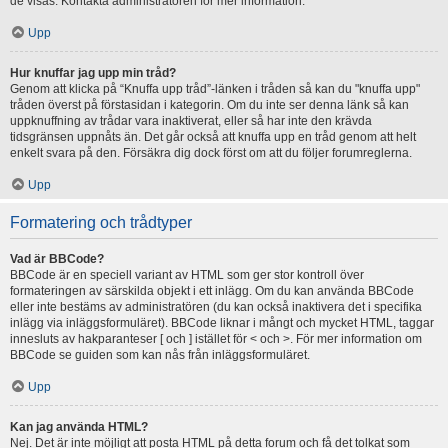
de visas. Kontakta administratören för mer information.
Upp
Hur knuffar jag upp min tråd?
Genom att klicka på “Knuffa upp tråd”-länken i tråden så kan du "knuffa upp"
tråden överst på förstasidan i kategorin. Om du inte ser denna länk så kan
uppknuffning av trådar vara inaktiverat, eller så har inte den krävda
tidsgränsen uppnåts än. Det går också att knuffa upp en tråd genom att helt
enkelt svara på den. Försäkra dig dock först om att du följer forumreglerna.
Upp
Formatering och trådtyper
Vad är BBCode?
BBCode är en speciell variant av HTML som ger stor kontroll över
formateringen av särskilda objekt i ett inlägg. Om du kan använda BBCode
eller inte bestäms av administratören (du kan också inaktivera det i specifika
inlägg via inläggsformuläret). BBCode liknar i mångt och mycket HTML, taggar
innesluts av hakparanteser [ och ] istället för < och >. För mer information om
BBCode se guiden som kan nås från inläggsformuläret.
Upp
Kan jag använda HTML?
Nej. Det är inte möjligt att posta HTML på detta forum och få det tolkat som