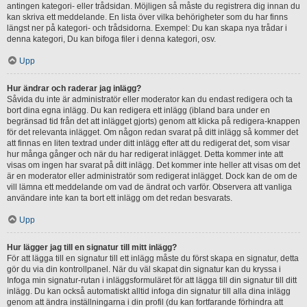
antingen kategori- eller trådsidan. Möjligen så måste du registrera dig innan du
kan skriva ett meddelande. En lista över vilka behörigheter som du har finns
längst ner på kategori- och trådsidorna. Exempel: Du kan skapa nya trådar i
denna kategori, Du kan bifoga filer i denna kategori, osv.
Upp
Hur ändrar och raderar jag inlägg?
Såvida du inte är administratör eller moderator kan du endast redigera och ta
bort dina egna inlägg. Du kan redigera ett inlägg (ibland bara under en
begränsad tid från det att inlägget gjorts) genom att klicka på redigera-knappen
för det relevanta inlägget. Om någon redan svarat på ditt inlägg så kommer det
att finnas en liten textrad under ditt inlägg efter att du redigerat det, som visar
hur många gånger och när du har redigerat inlägget. Detta kommer inte att
visas om ingen har svarat på ditt inlägg. Det kommer inte heller att visas om det
är en moderator eller administratör som redigerat inlägget. Dock kan de om de
vill lämna ett meddelande om vad de ändrat och varför. Observera att vanliga
användare inte kan ta bort ett inlägg om det redan besvarats.
Upp
Hur lägger jag till en signatur till mitt inlägg?
För att lägga till en signatur till ett inlägg måste du först skapa en signatur, detta
gör du via din kontrollpanel. När du väl skapat din signatur kan du kryssa i
Infoga min signatur-rutan i inläggsformuläret för att lägga till din signatur till ditt
inlägg. Du kan också automatiskt alltid infoga din signatur till alla dina inlägg
genom att ändra inställningarna i din profil (du kan fortfarande förhindra att