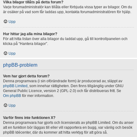
Vilka bilagor tillåts på detta forum?
Varje forumadministratör kan tillåta eller förbjuda vissa typer av bilagor. Om du
är osäker på vad som får laddas upp, kontakta forumadministratören för hjälp.
Upp
Hur hittar jag alla mina bilagor?
För att hitta listan över alla bilagor du laddat upp, gå till kontrollpanelen och
klicka på “Hantera bilagor”.
Upp
phpBB-problem
Vem har gjort detta forum?
Denna programvara (i sin oförändrade form) är producerad av, släppt av
phpBB Limited
, som innehar rättigheten. Den finns tillgänglig under GNU
General Public Licence, version 2 (GPL-2.0) och får distribueras fritt. Se
Om phpBB
för mer information.
Upp
Varför finns inte funktionen X?
Denna programvara har gjorts och licensierats av phpBB Limited. Om du anser
att en funktion bör läggas till eller vill rapportera en bugg, var vänlig och besök
phpBB Idécenter, där du kommer att hitta verktyg för att göra så.