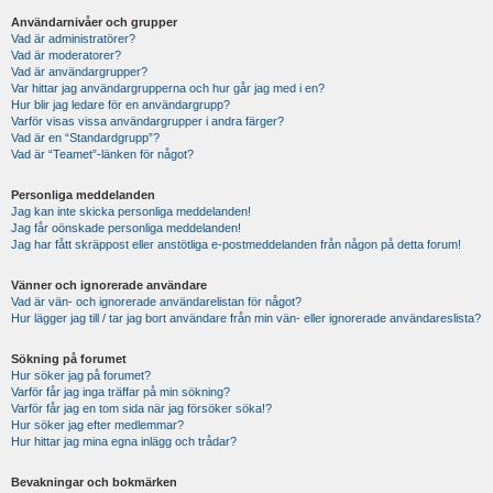
Användarnivåer och grupper
Vad är administratörer?
Vad är moderatorer?
Vad är användargrupper?
Var hittar jag användargrupperna och hur går jag med i en?
Hur blir jag ledare för en användargrupp?
Varför visas vissa användargrupper i andra färger?
Vad är en “Standardgrupp”?
Vad är “Teamet”-länken för något?
Personliga meddelanden
Jag kan inte skicka personliga meddelanden!
Jag får oönskade personliga meddelanden!
Jag har fått skräppost eller anstötliga e-postmeddelanden från någon på detta forum!
Vänner och ignorerade användare
Vad är vän- och ignorerade användarelistan för något?
Hur lägger jag till / tar jag bort användare från min vän- eller ignorerade användareslista?
Sökning på forumet
Hur söker jag på forumet?
Varför får jag inga träffar på min sökning?
Varför får jag en tom sida när jag försöker söka!?
Hur söker jag efter medlemmar?
Hur hittar jag mina egna inlägg och trådar?
Bevakningar och bokmärken