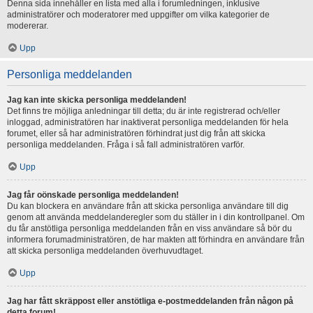
Denna sida innehåller en lista med alla i forumledningen, inklusive
administratörer och moderatorer med uppgifter om vilka kategorier de
modererar.
Upp
Personliga meddelanden
Jag kan inte skicka personliga meddelanden!
Det finns tre möjliga anledningar till detta; du är inte registrerad och/eller
inloggad, administratören har inaktiverat personliga meddelanden för hela
forumet, eller så har administratören förhindrat just dig från att skicka
personliga meddelanden. Fråga i så fall administratören varför.
Upp
Jag får oönskade personliga meddelanden!
Du kan blockera en användare från att skicka personliga användare till dig
genom att använda meddelanderegler som du ställer in i din kontrollpanel. Om
du får anstötliga personliga meddelanden från en viss användare så bör du
informera forumadministratören, de har makten att förhindra en användare från
att skicka personliga meddelanden överhuvudtaget.
Upp
Jag har fått skräppost eller anstötliga e-postmeddelanden från någon på
detta forum!