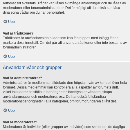
automatiskt avslutats. Trådar kan låsas av många anledningar och de låses av
moderatorer eller forumadministratörer. Det är möjligt att du också kan låsa
dina egna trådar om du har behörighet.
Upp
Vad är trådikoner?
Trådikoner är användarvalda bilder som kan förknippas med inlägg för att
markera dess innehåll. Om det går att använda trådikoner eller inte bestäms av
forumadministratören.
Upp
Användarnivåer och grupper
Vad är administratörer?
Administratörer är medlemmar tilldelade den högsta nivån av kontroll över hela
forumet. Dessa medlemmar kan kontrollera alla aspekter av forumets drift,
vilket inkluderar att ställa in behörigheter, bannlysa användare, skapa
användargrupper och moderatorer, osv. De har också fullständiga
moderationsbehörigheter i alla kategorier, om forumgrundaren tillåtit det.
Upp
Vad är moderatorer?
Moderatorer är individer (eller grupper av individer) som sköter om de dagliga