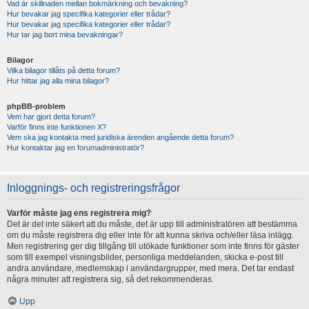
Vad är skillnaden mellan bokmärkning och bevakning?
Hur bevakar jag specifika kategorier eller trådar?
Hur bevakar jag specifika kategorier eller trådar?
Hur tar jag bort mina bevakningar?
Bilagor
Vilka bilagor tillåts på detta forum?
Hur hittar jag alla mina bilagor?
phpBB-problem
Vem har gjort detta forum?
Varför finns inte funktionen X?
Vem ska jag kontakta med juridiska ärenden angående detta forum?
Hur kontaktar jag en forumadministratör?
Inloggnings- och registreringsfrågor
Varför måste jag ens registrera mig?
Det är det inte säkert att du måste, det är upp till administratören att bestämma
om du måste registrera dig eller inte för att kunna skriva och/eller läsa inlägg.
Men registrering ger dig tillgång till utökade funktioner som inte finns för gäster
som till exempel visningsbilder, personliga meddelanden, skicka e-post till
andra användare, medlemskap i användargrupper, med mera. Det tar endast
några minuter att registrera sig, så det rekommenderas.
Upp