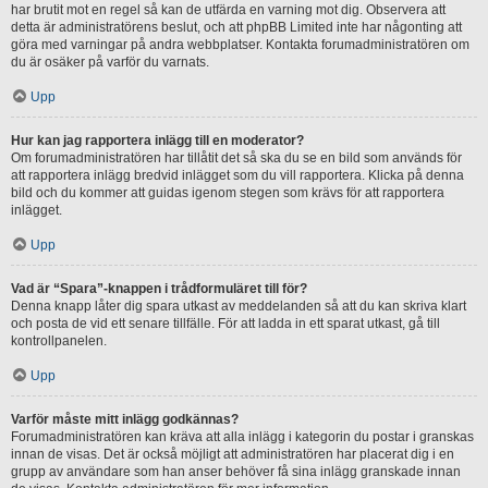
har brutit mot en regel så kan de utfärda en varning mot dig. Observera att
detta är administratörens beslut, och att phpBB Limited inte har någonting att
göra med varningar på andra webbplatser. Kontakta forumadministratören om
du är osäker på varför du varnats.
Upp
Hur kan jag rapportera inlägg till en moderator?
Om forumadministratören har tillåtit det så ska du se en bild som används för
att rapportera inlägg bredvid inlägget som du vill rapportera. Klicka på denna
bild och du kommer att guidas igenom stegen som krävs för att rapportera
inlägget.
Upp
Vad är “Spara”-knappen i trådformuläret till för?
Denna knapp låter dig spara utkast av meddelanden så att du kan skriva klart
och posta de vid ett senare tillfälle. För att ladda in ett sparat utkast, gå till
kontrollpanelen.
Upp
Varför måste mitt inlägg godkännas?
Forumadministratören kan kräva att alla inlägg i kategorin du postar i granskas
innan de visas. Det är också möjligt att administratören har placerat dig i en
grupp av användare som han anser behöver få sina inlägg granskade innan