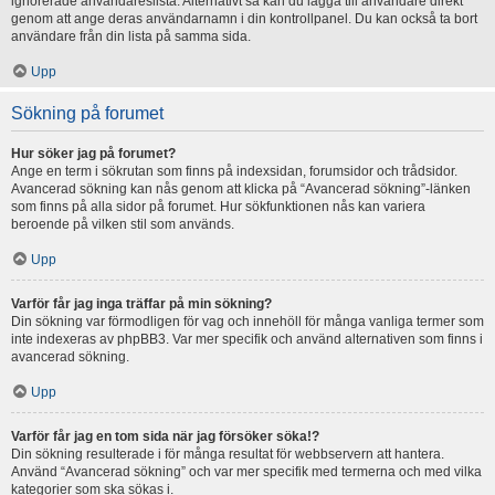
ignorerade användareslista. Alternativt så kan du lägga till användare direkt
genom att ange deras användarnamn i din kontrollpanel. Du kan också ta bort
användare från din lista på samma sida.
Upp
Sökning på forumet
Hur söker jag på forumet?
Ange en term i sökrutan som finns på indexsidan, forumsidor och trådsidor.
Avancerad sökning kan nås genom att klicka på “Avancerad sökning”-länken
som finns på alla sidor på forumet. Hur sökfunktionen nås kan variera
beroende på vilken stil som används.
Upp
Varför får jag inga träffar på min sökning?
Din sökning var förmodligen för vag och innehöll för många vanliga termer som
inte indexeras av phpBB3. Var mer specifik och använd alternativen som finns i
avancerad sökning.
Upp
Varför får jag en tom sida när jag försöker söka!?
Din sökning resulterade i för många resultat för webbservern att hantera.
Använd “Avancerad sökning” och var mer specifik med termerna och med vilka
kategorier som ska sökas i.