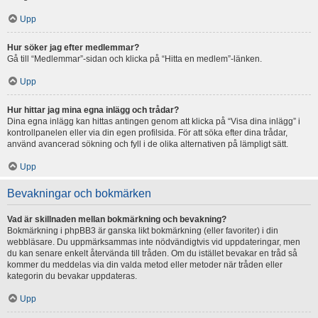
Upp
Hur söker jag efter medlemmar?
Gå till “Medlemmar”-sidan och klicka på “Hitta en medlem”-länken.
Upp
Hur hittar jag mina egna inlägg och trådar?
Dina egna inlägg kan hittas antingen genom att klicka på “Visa dina inlägg” i
kontrollpanelen eller via din egen profilsida. För att söka efter dina trådar,
använd avancerad sökning och fyll i de olika alternativen på lämpligt sätt.
Upp
Bevakningar och bokmärken
Vad är skillnaden mellan bokmärkning och bevakning?
Bokmärkning i phpBB3 är ganska likt bokmärkning (eller favoriter) i din
webbläsare. Du uppmärksammas inte nödvändigtvis vid uppdateringar, men
du kan senare enkelt återvända till tråden. Om du istället bevakar en tråd så
kommer du meddelas via din valda metod eller metoder när tråden eller
kategorin du bevakar uppdateras.
Upp