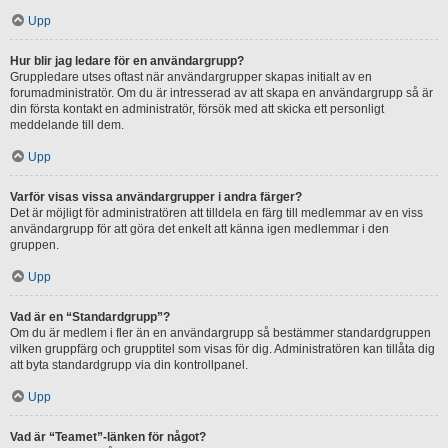
Upp
Hur blir jag ledare för en användargrupp?
Gruppledare utses oftast när användargrupper skapas initialt av en
forumadministratör. Om du är intresserad av att skapa en användargrupp så är
din första kontakt en administratör, försök med att skicka ett personligt
meddelande till dem.
Upp
Varför visas vissa användargrupper i andra färger?
Det är möjligt för administratören att tilldela en färg till medlemmar av en viss
användargrupp för att göra det enkelt att känna igen medlemmar i den
gruppen.
Upp
Vad är en “Standardgrupp”?
Om du är medlem i fler än en användargrupp så bestämmer standardgruppen
vilken gruppfärg och grupptitel som visas för dig. Administratören kan tillåta dig
att byta standardgrupp via din kontrollpanel.
Upp
Vad är “Teamet”-länken för något?