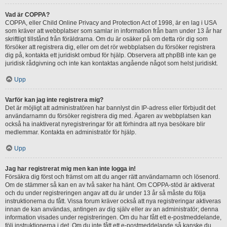
Vad är COPPA?
COPPA, eller Child Online Privacy and Protection Act of 1998, är en lag i USA
som kräver att webbplatser som samlar in information från barn under 13 år har
skriftligt tillstånd från föräldrarna. Om du är osäker på om detta rör dig som
försöker att registrera dig, eller om det rör webbplatsen du försöker registrera
dig på, kontakta ett juridiskt ombud för hjälp. Observera att phpBB inte kan ge
juridisk rådgivning och inte kan kontaktas angående något som helst juridiskt.
Upp
Varför kan jag inte registrera mig?
Det är möjligt att administratören har bannlyst din IP-adress eller förbjudit det
användarnamn du försöker registrera dig med. Ägaren av webbplatsen kan
också ha inaktiverat nyregistreringar för att förhindra att nya besökare blir
medlemmar. Kontakta en administratör för hjälp.
Upp
Jag har registrerat mig men kan inte logga in!
Försäkra dig först och främst om att du anger rätt användarnamn och lösenord.
Om de stämmer så kan en av två saker ha hänt. Om COPPA-stöd är aktiverat
och du under registreringen angav att du är under 13 år så måste du följa
instruktionerna du fått. Vissa forum kräver också att nya registreringar aktiveras
innan de kan användas, antingen av dig själv eller av an administratör; denna
information visades under registreringen. Om du har fått ett e-postmeddelande,
följ instruktionerna i det. Om du inte fått ett e-postmeddelande så kanske du