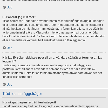
Upp
Hur ändrar jag min titel?
Titlar, som visas under ditt användarnamn, visar hur många inlägg du har gjort
eller identifierar speciella användare, t.ex. moderatorer eller administratörer. I
allmänhet kan du inte ändra namnet på några forumtitlar eftersom de ställs in
av forumadministratören. Missbruka inte forumet genom att posta i onödan
bara för att ändra din titel. De flesta forum tolererar inte detta och en moderator
eller administratör kommer helt enkelt att sänka ditt inläggsantal.
Upp
När jag försöker skicka e-post till en användare så kräver forumet att jag
loggar in?
Endast registrerade användare kan skicka e-post via det inbygga e-
postformuläret till andra användare och endast om det har aktiverats av
administratören. Detta för att förhindra att anonyma användare använder det
för att skicka skräppost.
Upp
Tråd- och inläggsfrågor
Hur skapar jag en ny tråd i en kategori?
För att skapa en ny tråd i en kategori, klicka på den relevanta knappen på