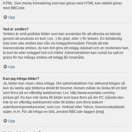
HTML. Den mesta formatering som kan göras med HTML kan istället göras
med BBCode.
Upp
Vad är smilies?
Smilies är små grafiska bilder som kan användas för att uttrycka en känsla
genom att använda en kod, t.ex. :) för glad, eller :( för ledsen. En fullständig
lista över alla smilies kan nås via inläggsformuläret. Försök att inte
överanvända smilies, de kan fort göra ett inlägg oläsbart och en moderator kan
ta bort de eller inlägget helt och hållet. Administratören kan också ha satt en
gräns för hur många smilies ett inlägg får innehålla.
Upp
Kan jag infoga bilder?
Ja, bilder kan visas i dina inlägg. Om administratören har aktiverat bilagor så
kan du ladda upp bilderna direkt till forumet. Annars måste du länka till en bild
som finns på en offentlig webbserver, t.ex. http://www.example.com/my-
picture.gif. Du kan inte länka till bilder som bara finns på din PC (såvida den
inte är en offentlig webbserver) eller till bilder som finns bakom
autentiseringsmekanismer, som t.ex. Hotmail eller Yahoo, lösenorsskyddade
sajter, m.m. För att infoga en bild, använd BBCode-taggen [img].
Upp