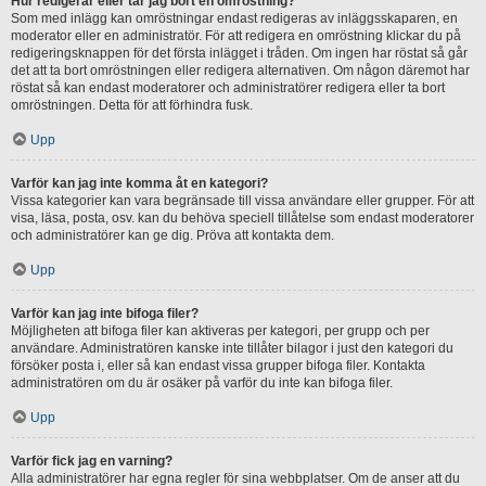
Hur redigerar eller tar jag bort en omröstning?
Som med inlägg kan omröstningar endast redigeras av inläggsskaparen, en
moderator eller en administratör. För att redigera en omröstning klickar du på
redigeringsknappen för det första inlägget i tråden. Om ingen har röstat så går
det att ta bort omröstningen eller redigera alternativen. Om någon däremot har
röstat så kan endast moderatorer och administratörer redigera eller ta bort
omröstningen. Detta för att förhindra fusk.
Upp
Varför kan jag inte komma åt en kategori?
Vissa kategorier kan vara begränsade till vissa användare eller grupper. För att
visa, läsa, posta, osv. kan du behöva speciell tillåtelse som endast moderatorer
och administratörer kan ge dig. Pröva att kontakta dem.
Upp
Varför kan jag inte bifoga filer?
Möjligheten att bifoga filer kan aktiveras per kategori, per grupp och per
användare. Administratören kanske inte tillåter bilagor i just den kategori du
försöker posta i, eller så kan endast vissa grupper bifoga filer. Kontakta
administratören om du är osäker på varför du inte kan bifoga filer.
Upp
Varför fick jag en varning?
Alla administratörer har egna regler för sina webbplatser. Om de anser att du