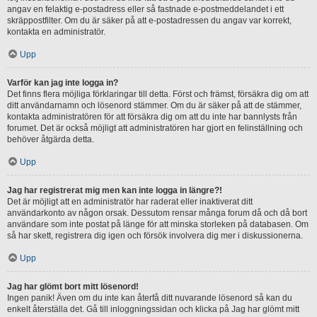
angav en felaktig e-postadress eller så fastnade e-postmeddelandet i ett
skräppostfilter. Om du är säker på att e-postadressen du angav var korrekt,
kontakta en administratör.
Upp
Varför kan jag inte logga in?
Det finns flera möjliga förklaringar till detta. Först och främst, försäkra dig om att
ditt användarnamn och lösenord stämmer. Om du är säker på att de stämmer,
kontakta administratören för att försäkra dig om att du inte har bannlysts från
forumet. Det är också möjligt att administratören har gjort en felinställning och
behöver åtgärda detta.
Upp
Jag har registrerat mig men kan inte logga in längre?!
Det är möjligt att en administratör har raderat eller inaktiverat ditt
användarkonto av någon orsak. Dessutom rensar många forum då och då bort
användare som inte postat på länge för att minska storleken på databasen. Om
så har skett, registrera dig igen och försök involvera dig mer i diskussionerna.
Upp
Jag har glömt bort mitt lösenord!
Ingen panik! Även om du inte kan återfå ditt nuvarande lösenord så kan du
enkelt återställa det. Gå till inloggningssidan och klicka på Jag har glömt mitt