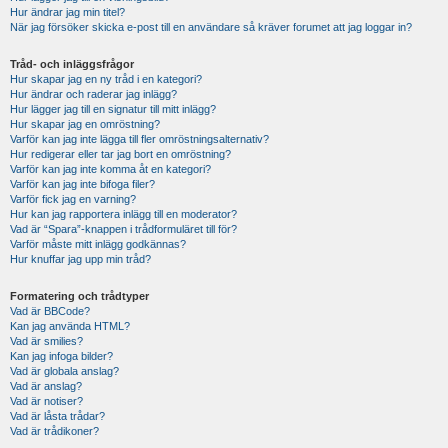
Hur ändrar jag min titel?
När jag försöker skicka e-post till en användare så kräver forumet att jag loggar in?
Tråd- och inläggsfrågor
Hur skapar jag en ny tråd i en kategori?
Hur ändrar och raderar jag inlägg?
Hur lägger jag till en signatur till mitt inlägg?
Hur skapar jag en omröstning?
Varför kan jag inte lägga till fler omröstningsalternativ?
Hur redigerar eller tar jag bort en omröstning?
Varför kan jag inte komma åt en kategori?
Varför kan jag inte bifoga filer?
Varför fick jag en varning?
Hur kan jag rapportera inlägg till en moderator?
Vad är “Spara”-knappen i trådformuläret till för?
Varför måste mitt inlägg godkännas?
Hur knuffar jag upp min tråd?
Formatering och trådtyper
Vad är BBCode?
Kan jag använda HTML?
Vad är smilies?
Kan jag infoga bilder?
Vad är globala anslag?
Vad är anslag?
Vad är notiser?
Vad är låsta trådar?
Vad är trådikoner?