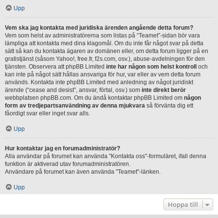
Upp
Vem ska jag kontakta med juridiska ärenden angående detta forum?
Vem som helst av administratörerna som listas på “Teamet”-sidan bör vara
lämpliga att kontakta med dina klagomål. Om du inte får något svar på detta
sätt så kan du kontakta ägaren av domänen eller, om detta forum ligger på en
gratistjänst (såsom Yahoo!, free.fr, f2s.com, osv.), abuse-avdelningen för den
tjänsten. Observera att phpBB Limited
inte har någon som helst kontroll
och
kan inte på något sätt hållas ansvariga för hur, var eller av vem detta forum
används. Kontakta inte phpBB Limited med anledning av något juridiskt
ärende (“cease and desist”, ansvar, förtal, osv.) som
inte direkt berör
webbplatsen phpBB.com. Om du ändå kontaktar phpBB Limited om
någon
form av tredjepartsanvändning av denna mjukvara
så förvänta dig ett
fåordigt svar eller inget svar alls.
Upp
Hur kontaktar jag en forumadministratör?
Alla användar på forumet kan använda "Kontakta oss"-formuläret, ifall denna
funktion är aktiverad utav forumadministratören.
Användare på forumet kan även använda "Teamet"-länken.
Upp
Hoppa till