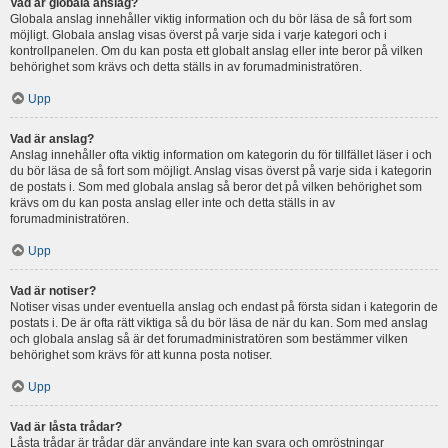
Vad är globala anslag?
Globala anslag innehåller viktig information och du bör läsa de så fort som
möjligt. Globala anslag visas överst på varje sida i varje kategori och i
kontrollpanelen. Om du kan posta ett globalt anslag eller inte beror på vilken
behörighet som krävs och detta ställs in av forumadministratören.
Upp
Vad är anslag?
Anslag innehåller ofta viktig information om kategorin du för tillfället läser i och
du bör läsa de så fort som möjligt. Anslag visas överst på varje sida i kategorin
de postats i. Som med globala anslag så beror det på vilken behörighet som
krävs om du kan posta anslag eller inte och detta ställs in av
forumadministratören.
Upp
Vad är notiser?
Notiser visas under eventuella anslag och endast på första sidan i kategorin de
postats i. De är ofta rätt viktiga så du bör läsa de när du kan. Som med anslag
och globala anslag så är det forumadministratören som bestämmer vilken
behörighet som krävs för att kunna posta notiser.
Upp
Vad är låsta trådar?
Låsta trådar är trådar där användare inte kan svara och omröstningar