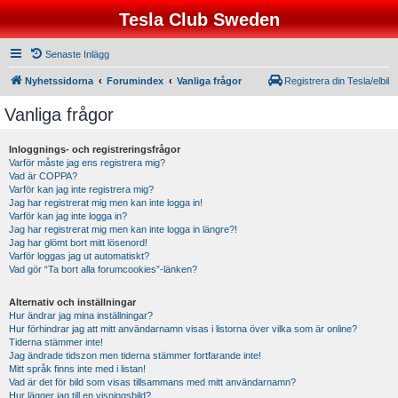
Tesla Club Sweden
Senaste Inlägg
Nyhetssidorna
Forumindex
Vanliga frågor
Registrera din Tesla/elbil
Vanliga frågor
Inloggnings- och registreringsfrågor
Varför måste jag ens registrera mig?
Vad är COPPA?
Varför kan jag inte registrera mig?
Jag har registrerat mig men kan inte logga in!
Varför kan jag inte logga in?
Jag har registrerat mig men kan inte logga in längre?!
Jag har glömt bort mitt lösenord!
Varför loggas jag ut automatiskt?
Vad gör “Ta bort alla forumcookies”-länken?
Alternativ och inställningar
Hur ändrar jag mina inställningar?
Hur förhindrar jag att mitt användarnamn visas i listorna över vilka som är online?
Tiderna stämmer inte!
Jag ändrade tidszon men tiderna stämmer fortfarande inte!
Mitt språk finns inte med i listan!
Vad är det för bild som visas tillsammans med mitt användarnamn?
Hur lägger jag till en visningsbild?