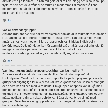
aktiviteterna på forumet. De kan redigera eller ta bort inlägg och låsa, låsa upp,
flytta, ta bort och dela trådar i de forum de modererar. I allmänhet så finns
moderatorerna där för att förhindra att användare kommer ifrån ämnet eller
postar anstötligt material.
Upp
Vad är användargrupper?
Användargrupper är grupper av medlemmar som delar in forumets medlemmar
i lätthanterliga sektioner som forumadministratörerna kan arbeta med. Varje
användar kan vara medlem i flera grupper och kan tilldelas individuella
behörigheter. Detta gör det enkelt för administratörer att ändra behörigheter för
många användare på samma gång, som till exempel att byta
moderationsbehörigheter eller ge användare tillgång till ett privat forum.
Upp
Var hittar jag användargrupperna och hur går jag med i en?
Du kan visa alla användargrupper via fliken “Användargrupper” i din
kontrollpanel. Om du vill gå med i en grupp, klicka på lämplig knapp. Inte alla
grupper är tillgängliga för alla, vissa kan kräva godkännande, vissa är stängda
och andra kan till och med vara dolda. Om gruppen är öppen kan du gå med i
den genom att klicka på lämplig knapp. Om gruppen kräver godkännande kan
du ansöka om medlemskap genom att klicka på lämplig knapp. Gruppledaren
måste godkänna din ansökan och de kan fråga dig varför du vill gå med i
gruppen. Besvära inte en gruppledare om de inte godkänner din ansökan, de
har sina anledningar.