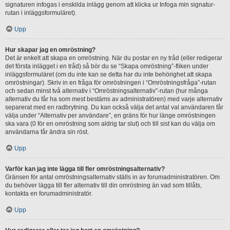
signaturen infogas i enskilda inlägg genom att klicka ur Infoga min signatur-
rutan i inläggsformuläret).
Upp
Hur skapar jag en omröstning?
Det är enkelt att skapa en omröstning. När du postar en ny tråd (eller redigerar
det första inlägget i en tråd) så bör du se “Skapa omröstning”-fliken under
inläggsformuläret (om du inte kan se detta har du inte behörighet att skapa
omröstningar). Skriv in en fråga för omröstningen i “Omröstningsfråga”-rutan
och sedan minst två alternativ i “Omröstningsalternativ”-rutan (hur många
alternativ du får ha som mest bestäms av administratören) med varje alternativ
separerat med en radbrytning. Du kan också välja det antal val användaren får
välja under “Alternativ per användare”, en gräns för hur länge omröstningen
ska vara (0 för en omröstning som aldrig tar slut) och till sist kan du välja om
användarna får ändra sin röst.
Upp
Varför kan jag inte lägga till fler omröstningsalternativ?
Gränsen för antal omröstningsalternativ ställs in av forumadministratören. Om
du behöver lägga till fler alternativ till din omröstning än vad som tillåts,
kontakta en forumadministratör.
Upp