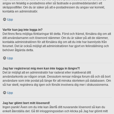
angav en felaktig e-postadress eller så fastnade e-postmeddelandet i ett
skräppostfilter. Om du är säker på att e-postadressen du angav var korrekt,
kontakta en administratör.
Upp
Varför kan jag inte logga in?
Det finns flera möjliga förklaringar till detta. Först och främst, försäkra dig om att
ditt användarnamn och lösenord stämmer. Om du är säker på att de stämmer,
kontakta administratören för att försäkra dig om att du inte har bannlysts från
forumet. Det är också möjligt att administratören har gjort en felinställning och
behöver åtgärda detta.
Upp
Jag har registrerat mig men kan inte logga in längre?!
Det är möjligt att en administratör har raderat eller inaktiverat ditt
användarkonto av någon orsak. Dessutom rensar många forum då och då bort
användare som inte postat på länge för att minska storleken på databasen. Om
så har skett, registrera dig igen och försök involvera dig mer i diskussionerna.
Upp
Jag har glömt bort mitt lösenord!
Ingen panik! Även om du inte kan återfå ditt nuvarande lösenord så kan du
enkelt återställa det. Gå till inloggningssidan och klicka på Jag har glömt mitt