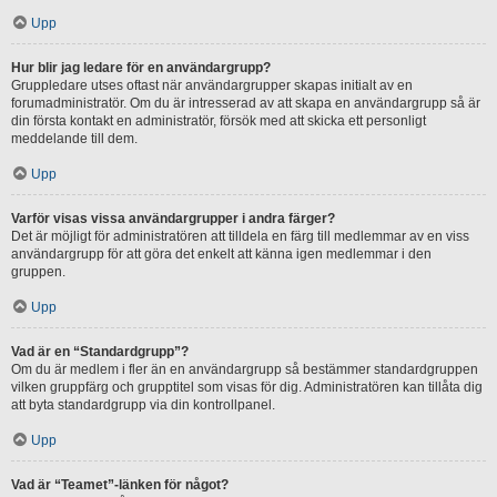
Upp
Hur blir jag ledare för en användargrupp?
Gruppledare utses oftast när användargrupper skapas initialt av en
forumadministratör. Om du är intresserad av att skapa en användargrupp så är
din första kontakt en administratör, försök med att skicka ett personligt
meddelande till dem.
Upp
Varför visas vissa användargrupper i andra färger?
Det är möjligt för administratören att tilldela en färg till medlemmar av en viss
användargrupp för att göra det enkelt att känna igen medlemmar i den
gruppen.
Upp
Vad är en “Standardgrupp”?
Om du är medlem i fler än en användargrupp så bestämmer standardgruppen
vilken gruppfärg och grupptitel som visas för dig. Administratören kan tillåta dig
att byta standardgrupp via din kontrollpanel.
Upp
Vad är “Teamet”-länken för något?