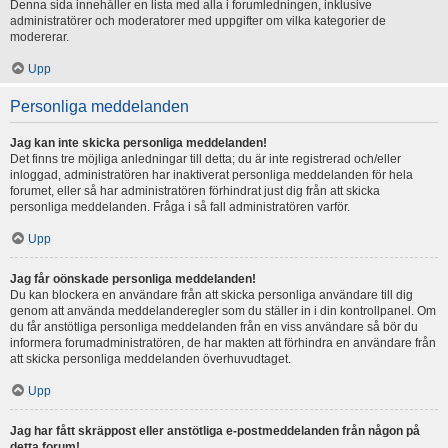
Denna sida innehåller en lista med alla i forumledningen, inklusive
administratörer och moderatorer med uppgifter om vilka kategorier de
modererar.
Upp
Personliga meddelanden
Jag kan inte skicka personliga meddelanden!
Det finns tre möjliga anledningar till detta; du är inte registrerad och/eller
inloggad, administratören har inaktiverat personliga meddelanden för hela
forumet, eller så har administratören förhindrat just dig från att skicka
personliga meddelanden. Fråga i så fall administratören varför.
Upp
Jag får oönskade personliga meddelanden!
Du kan blockera en användare från att skicka personliga användare till dig
genom att använda meddelanderegler som du ställer in i din kontrollpanel. Om
du får anstötliga personliga meddelanden från en viss användare så bör du
informera forumadministratören, de har makten att förhindra en användare från
att skicka personliga meddelanden överhuvudtaget.
Upp
Jag har fått skräppost eller anstötliga e-postmeddelanden från någon på
detta forum!