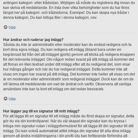
antingen kategori- eller trådsidan. Möjligen så måste du registrera dig innan du
kan skriva ett meddelande. En lista över vilka behörigheter som du har finns
längst ner på kategori- och trådsidorna. Exempel: Du kan skapa nya trådar i
denna kategori, Du kan bifoga filer i denna kategori, osv.
Upp
Hur ändrar och raderar jag inlägg?
Såvida du inte är administratör eller moderator kan du endast redigera och ta
bort dina egna inlägg. Du kan redigera ett inlägg (ibland bara under en
begränsad tid från det att inlägget gjorts) genom att klicka på redigera-knappen
för det relevanta inlägget. Om någon redan svarat på ditt inlägg så kommer det
att finnas en liten textrad under ditt inlägg efter att du redigerat det, som visar
hur många gånger och när du har redigerat inlägget. Detta kommer inte att
visas om ingen har svarat på ditt inlägg. Det kommer inte heller att visas om det
är en moderator eller administratör som redigerat inlägget. Dock kan de om de
vill lämna ett meddelande om vad de ändrat och varför. Observera att vanliga
användare inte kan ta bort ett inlägg om det redan besvarats.
Upp
Hur lägger jag till en signatur till mitt inlägg?
För att lägga till en signatur till ett inlägg måste du först skapa en signatur, detta
gör du via din kontrollpanel. När du väl skapat din signatur kan du kryssa i
Infoga min signatur-rutan i inläggsformuläret för att lägga till din signatur till ditt
inlägg. Du kan också automatiskt alltid infoga din signatur till alla dina inlägg
genom att ändra inställningarna i din profil (du kan fortfarande förhindra att