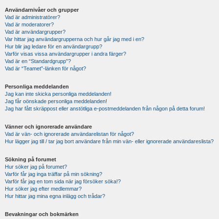
Användarnivåer och grupper
Vad är administratörer?
Vad är moderatorer?
Vad är användargrupper?
Var hittar jag användargrupperna och hur går jag med i en?
Hur blir jag ledare för en användargrupp?
Varför visas vissa användargrupper i andra färger?
Vad är en “Standardgrupp”?
Vad är “Teamet”-länken för något?
Personliga meddelanden
Jag kan inte skicka personliga meddelanden!
Jag får oönskade personliga meddelanden!
Jag har fått skräppost eller anstötliga e-postmeddelanden från någon på detta forum!
Vänner och ignorerade användare
Vad är vän- och ignorerade användarelistan för något?
Hur lägger jag till / tar jag bort användare från min vän- eller ignorerade användareslista?
Sökning på forumet
Hur söker jag på forumet?
Varför får jag inga träffar på min sökning?
Varför får jag en tom sida när jag försöker söka!?
Hur söker jag efter medlemmar?
Hur hittar jag mina egna inlägg och trådar?
Bevakningar och bokmärken