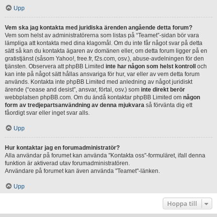
Upp
Vem ska jag kontakta med juridiska ärenden angående detta forum?
Vem som helst av administratörerna som listas på “Teamet”-sidan bör vara
lämpliga att kontakta med dina klagomål. Om du inte får något svar på detta
sätt så kan du kontakta ägaren av domänen eller, om detta forum ligger på en
gratistjänst (såsom Yahoo!, free.fr, f2s.com, osv.), abuse-avdelningen för den
tjänsten. Observera att phpBB Limited
inte har någon som helst kontroll
och
kan inte på något sätt hållas ansvariga för hur, var eller av vem detta forum
används. Kontakta inte phpBB Limited med anledning av något juridiskt
ärende (“cease and desist”, ansvar, förtal, osv.) som
inte direkt berör
webbplatsen phpBB.com. Om du ändå kontaktar phpBB Limited om
någon
form av tredjepartsanvändning av denna mjukvara
så förvänta dig ett
fåordigt svar eller inget svar alls.
Upp
Hur kontaktar jag en forumadministratör?
Alla användar på forumet kan använda "Kontakta oss"-formuläret, ifall denna
funktion är aktiverad utav forumadministratören.
Användare på forumet kan även använda "Teamet"-länken.
Upp
Hoppa till