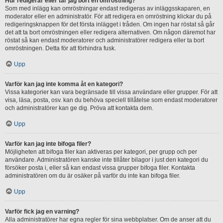
Hur redigerar eller tar jag bort en omröstning?
Som med inlägg kan omröstningar endast redigeras av inläggsskaparen, en
moderator eller en administratör. För att redigera en omröstning klickar du på
redigeringsknappen för det första inlägget i tråden. Om ingen har röstat så går
det att ta bort omröstningen eller redigera alternativen. Om någon däremot har
röstat så kan endast moderatorer och administratörer redigera eller ta bort
omröstningen. Detta för att förhindra fusk.
Upp
Varför kan jag inte komma åt en kategori?
Vissa kategorier kan vara begränsade till vissa användare eller grupper. För att
visa, läsa, posta, osv. kan du behöva speciell tillåtelse som endast moderatorer
och administratörer kan ge dig. Pröva att kontakta dem.
Upp
Varför kan jag inte bifoga filer?
Möjligheten att bifoga filer kan aktiveras per kategori, per grupp och per
användare. Administratören kanske inte tillåter bilagor i just den kategori du
försöker posta i, eller så kan endast vissa grupper bifoga filer. Kontakta
administratören om du är osäker på varför du inte kan bifoga filer.
Upp
Varför fick jag en varning?
Alla administratörer har egna regler för sina webbplatser. Om de anser att du