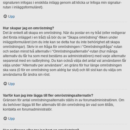
signaturen infogas i enskilda inlägg genom att klicka ur Infoga min signatur-
rutan i inläggsformuläret).
Upp
Hur skapar jag en omröstning?
Det är enkelt att skapa en omröstning. När du postar en ny tråd (eller redigerar
det första inlägget i en tråd) så bör du se “Skapa omröstning”-fliken under
inläggsformuläret (om du inte kan se detta har du inte behörighet att skapa
omröstningar). Skriv in en fråga för omröstningen i “Omröstningsfråga”-rutan
och sedan minst två alternativ i “Omröstningsalternativ”-rutan (hur många
alternativ du får ha som mest bestäms av administratören) med varje alternativ
separerat med en radbrytning. Du kan också välja det antal val användaren får
välja under “Alternativ per användare”, en gräns för hur länge omröstningen
ska vara (0 för en omröstning som aldrig tar slut) och till sist kan du välja om
användarna får ändra sin röst.
Upp
Varför kan jag inte lägga till fler omröstningsalternativ?
Gränsen för antal omröstningsalternativ ställs in av forumadministratören. Om
du behöver lägga till fler alternativ till din omröstning än vad som tillåts,
kontakta en forumadministratör.
Upp