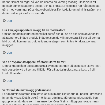
har brutit mot en regel så kan de utfärda en varning mot dig. Observera att
detta är administratörens beslut, och att phpBB Limited inte har någonting att
göra med varningar på andra webbplatser. Kontakta forumadministratören om
du är osäker på varför du varnats.
Upp
Hur kan jag rapportera inlägg till en moderator?
Om forumadministratören har tillåtit det så ska du se en bild som används för
att rapportera inlägg bredvid inlägget som du vill rapportera. Klicka på denna
bild och du kommer att guidas igenom stegen som krävs för att rapportera
inlägget.
Upp
Vad är “Spara”-knappen i trådformuläret till för?
Denna knapp låter dig spara utkast av meddelanden så att du kan skriva klart
och posta de vid ett senare tillfälle. För att ladda in ett sparat utkast, gå till
kontrollpanelen.
Upp
Varför måste mitt inlägg godkännas?
Forumadministratören kan kräva att alla inlägg i kategorin du postar i granskas
innan de visas. Det är också möjligt att administratören har placerat dig i en
grupp av användare som han anser behöver få sina inlägg granskade innan