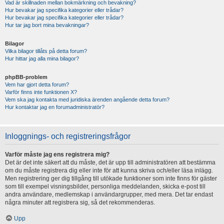
Vad är skillnaden mellan bokmärkning och bevakning?
Hur bevakar jag specifika kategorier eller trådar?
Hur bevakar jag specifika kategorier eller trådar?
Hur tar jag bort mina bevakningar?
Bilagor
Vilka bilagor tillåts på detta forum?
Hur hittar jag alla mina bilagor?
phpBB-problem
Vem har gjort detta forum?
Varför finns inte funktionen X?
Vem ska jag kontakta med juridiska ärenden angående detta forum?
Hur kontaktar jag en forumadministratör?
Inloggnings- och registreringsfrågor
Varför måste jag ens registrera mig?
Det är det inte säkert att du måste, det är upp till administratören att bestämma
om du måste registrera dig eller inte för att kunna skriva och/eller läsa inlägg.
Men registrering ger dig tillgång till utökade funktioner som inte finns för gäster
som till exempel visningsbilder, personliga meddelanden, skicka e-post till
andra användare, medlemskap i användargrupper, med mera. Det tar endast
några minuter att registrera sig, så det rekommenderas.
Upp