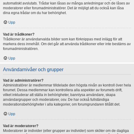
automatiskt avslutats. Trådar kan låsas av många anledningar och de låses av
moderatorer eller forumadministratörer. Det är möjligt att du också kan låsa
dina egna trådar om du har behörighet.
Upp
Vad är trådikoner?
Trådikoner är användarvalda bilder som kan förknippas med inlägg för att
markera dess innehåll. Om det går att använda trådikoner eller inte bestäms av
forumadministratören.
Upp
Användarnivåer och grupper
Vad är administratörer?
Administratörer är medlemmar tilldelade den högsta nivån av kontroll över hela
forumet. Dessa medlemmar kan kontrollera alla aspekter av forumets drift,
vilket inkluderar att ställa in behörigheter, bannlysa användare, skapa
användargrupper och moderatorer, osv. De har också fullständiga
moderationsbehörigheter i alla kategorier, om forumgrundaren tillåtit det.
Upp
Vad är moderatorer?
Moderatorer är individer (eller grupper av individer) som sköter om de dagliga