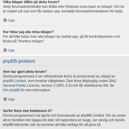
Vilka bilagor tillåts på detta forum?
Varje forumadministratör kan tillåta eller förbjuda vissa typer av bilagor. Om du
är osäker på vad som får laddas upp, kontakta forumadministratören för hjälp.
Upp
Hur hittar jag alla mina bilagor?
För att hitta listan över alla bilagor du laddat upp, gå till kontrollpanelen och
klicka på “Hantera bilagor”.
Upp
phpBB-problem
Vem har gjort detta forum?
Denna programvara (i sin oförändrade form) är producerad av, släppt av
phpBB Limited
, som innehar rättigheten. Den finns tillgänglig under GNU
General Public Licence, version 2 (GPL-2.0) och får distribueras fritt. Se
Om phpBB
för mer information.
Upp
Varför finns inte funktionen X?
Denna programvara har gjorts och licensierats av phpBB Limited. Om du anser
att en funktion bör läggas till eller vill rapportera en bugg, var vänlig och besök
phpBB Idécenter, där du kommer att hitta verktyg för att göra så.