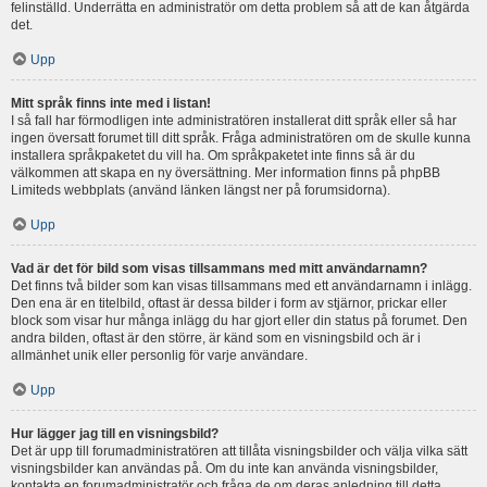
felinställd. Underrätta en administratör om detta problem så att de kan åtgärda
det.
Upp
Mitt språk finns inte med i listan!
I så fall har förmodligen inte administratören installerat ditt språk eller så har
ingen översatt forumet till ditt språk. Fråga administratören om de skulle kunna
installera språkpaketet du vill ha. Om språkpaketet inte finns så är du
välkommen att skapa en ny översättning. Mer information finns på phpBB
Limiteds webbplats (använd länken längst ner på forumsidorna).
Upp
Vad är det för bild som visas tillsammans med mitt användarnamn?
Det finns två bilder som kan visas tillsammans med ett användarnamn i inlägg.
Den ena är en titelbild, oftast är dessa bilder i form av stjärnor, prickar eller
block som visar hur många inlägg du har gjort eller din status på forumet. Den
andra bilden, oftast är den större, är känd som en visningsbild och är i
allmänhet unik eller personlig för varje användare.
Upp
Hur lägger jag till en visningsbild?
Det är upp till forumadministratören att tillåta visningsbilder och välja vilka sätt
visningsbilder kan användas på. Om du inte kan använda visningsbilder,
kontakta en forumadministratör och fråga de om deras anledning till detta.