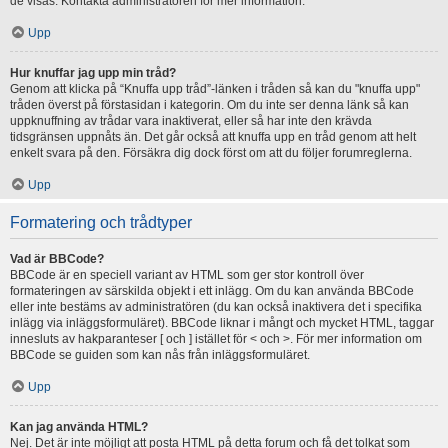
de visas. Kontakta administratören för mer information.
Upp
Hur knuffar jag upp min tråd?
Genom att klicka på “Knuffa upp tråd”-länken i tråden så kan du "knuffa upp"
tråden överst på förstasidan i kategorin. Om du inte ser denna länk så kan
uppknuffning av trådar vara inaktiverat, eller så har inte den krävda
tidsgränsen uppnåts än. Det går också att knuffa upp en tråd genom att helt
enkelt svara på den. Försäkra dig dock först om att du följer forumreglerna.
Upp
Formatering och trådtyper
Vad är BBCode?
BBCode är en speciell variant av HTML som ger stor kontroll över
formateringen av särskilda objekt i ett inlägg. Om du kan använda BBCode
eller inte bestäms av administratören (du kan också inaktivera det i specifika
inlägg via inläggsformuläret). BBCode liknar i mångt och mycket HTML, taggar
innesluts av hakparanteser [ och ] istället för < och >. För mer information om
BBCode se guiden som kan nås från inläggsformuläret.
Upp
Kan jag använda HTML?
Nej. Det är inte möjligt att posta HTML på detta forum och få det tolkat som