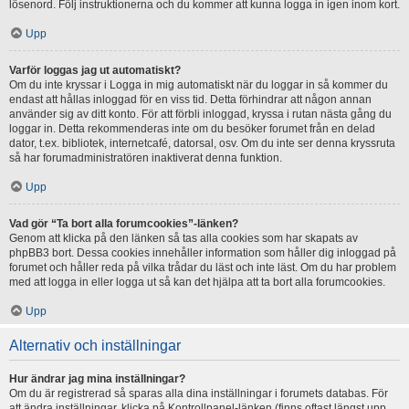
lösenord. Följ instruktionerna och du kommer att kunna logga in igen inom kort.
Upp
Varför loggas jag ut automatiskt?
Om du inte kryssar i Logga in mig automatiskt när du loggar in så kommer du
endast att hållas inloggad för en viss tid. Detta förhindrar att någon annan
använder sig av ditt konto. För att förbli inloggad, kryssa i rutan nästa gång du
loggar in. Detta rekommenderas inte om du besöker forumet från en delad
dator, t.ex. bibliotek, internetcafé, datorsal, osv. Om du inte ser denna kryssruta
så har forumadministratören inaktiverat denna funktion.
Upp
Vad gör “Ta bort alla forumcookies”-länken?
Genom att klicka på den länken så tas alla cookies som har skapats av
phpBB3 bort. Dessa cookies innehåller information som håller dig inloggad på
forumet och håller reda på vilka trådar du läst och inte läst. Om du har problem
med att logga in eller logga ut så kan det hjälpa att ta bort alla forumcookies.
Upp
Alternativ och inställningar
Hur ändrar jag mina inställningar?
Om du är registrerad så sparas alla dina inställningar i forumets databas. För
att ändra inställningar, klicka på Kontrollpanel-länken (finns oftast längst upp