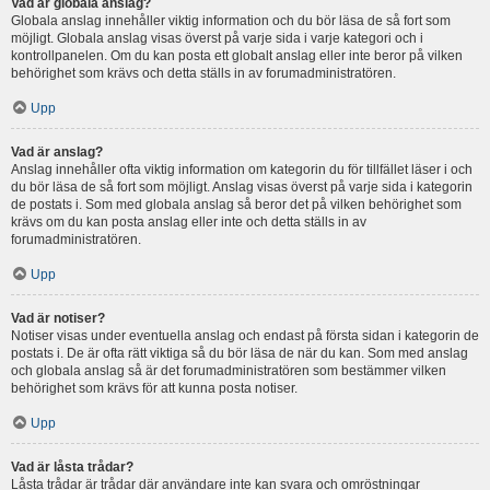
Vad är globala anslag?
Globala anslag innehåller viktig information och du bör läsa de så fort som
möjligt. Globala anslag visas överst på varje sida i varje kategori och i
kontrollpanelen. Om du kan posta ett globalt anslag eller inte beror på vilken
behörighet som krävs och detta ställs in av forumadministratören.
Upp
Vad är anslag?
Anslag innehåller ofta viktig information om kategorin du för tillfället läser i och
du bör läsa de så fort som möjligt. Anslag visas överst på varje sida i kategorin
de postats i. Som med globala anslag så beror det på vilken behörighet som
krävs om du kan posta anslag eller inte och detta ställs in av
forumadministratören.
Upp
Vad är notiser?
Notiser visas under eventuella anslag och endast på första sidan i kategorin de
postats i. De är ofta rätt viktiga så du bör läsa de när du kan. Som med anslag
och globala anslag så är det forumadministratören som bestämmer vilken
behörighet som krävs för att kunna posta notiser.
Upp
Vad är låsta trådar?
Låsta trådar är trådar där användare inte kan svara och omröstningar