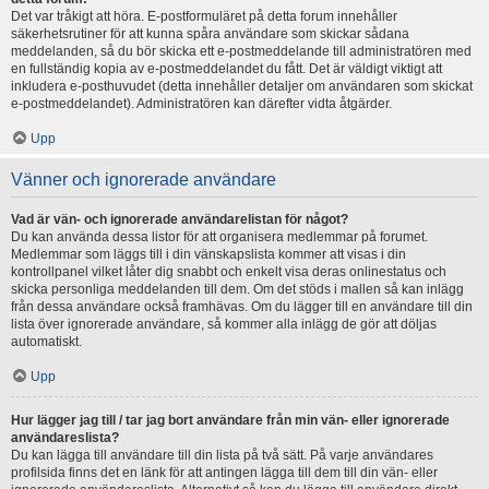
Det var tråkigt att höra. E-postformuläret på detta forum innehåller
säkerhetsrutiner för att kunna spåra användare som skickar sådana
meddelanden, så du bör skicka ett e-postmeddelande till administratören med
en fullständig kopia av e-postmeddelandet du fått. Det är väldigt viktigt att
inkludera e-posthuvudet (detta innehåller detaljer om användaren som skickat
e-postmeddelandet). Administratören kan därefter vidta åtgärder.
Upp
Vänner och ignorerade användare
Vad är vän- och ignorerade användarelistan för något?
Du kan använda dessa listor för att organisera medlemmar på forumet.
Medlemmar som läggs till i din vänskapslista kommer att visas i din
kontrollpanel vilket låter dig snabbt och enkelt visa deras onlinestatus och
skicka personliga meddelanden till dem. Om det stöds i mallen så kan inlägg
från dessa användare också framhävas. Om du lägger till en användare till din
lista över ignorerade användare, så kommer alla inlägg de gör att döljas
automatiskt.
Upp
Hur lägger jag till / tar jag bort användare från min vän- eller ignorerade
användareslista?
Du kan lägga till användare till din lista på två sätt. På varje användares
profilsida finns det en länk för att antingen lägga till dem till din vän- eller