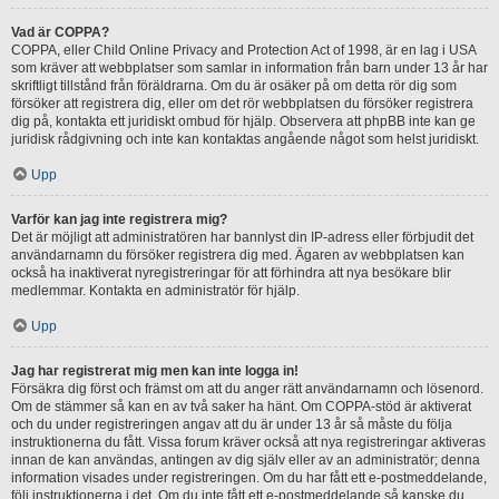
Vad är COPPA?
COPPA, eller Child Online Privacy and Protection Act of 1998, är en lag i USA
som kräver att webbplatser som samlar in information från barn under 13 år har
skriftligt tillstånd från föräldrarna. Om du är osäker på om detta rör dig som
försöker att registrera dig, eller om det rör webbplatsen du försöker registrera
dig på, kontakta ett juridiskt ombud för hjälp. Observera att phpBB inte kan ge
juridisk rådgivning och inte kan kontaktas angående något som helst juridiskt.
Upp
Varför kan jag inte registrera mig?
Det är möjligt att administratören har bannlyst din IP-adress eller förbjudit det
användarnamn du försöker registrera dig med. Ägaren av webbplatsen kan
också ha inaktiverat nyregistreringar för att förhindra att nya besökare blir
medlemmar. Kontakta en administratör för hjälp.
Upp
Jag har registrerat mig men kan inte logga in!
Försäkra dig först och främst om att du anger rätt användarnamn och lösenord.
Om de stämmer så kan en av två saker ha hänt. Om COPPA-stöd är aktiverat
och du under registreringen angav att du är under 13 år så måste du följa
instruktionerna du fått. Vissa forum kräver också att nya registreringar aktiveras
innan de kan användas, antingen av dig själv eller av an administratör; denna
information visades under registreringen. Om du har fått ett e-postmeddelande,
följ instruktionerna i det. Om du inte fått ett e-postmeddelande så kanske du