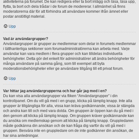
aktiviteterna på forumet. De kan redigera eller ta bort inlägg och låsa, låsa upp,
flytta, ta bort och dela trådar i de forum de modererar. I allmänhet så finns
moderatorerna där för att förhindra att användare kommer ifrån ämnet eller
postar anstötligt material.
Upp
Vad är användargrupper?
Användargrupper är grupper av medlemmar som delar in forumets medlemmar
i lätthanterliga sektioner som forumadministratörerna kan arbeta med. Varje
användar kan vara medlem i flera grupper och kan tilldelas individuella
behörigheter. Detta gör det enkelt för administratörer att ändra behörigheter för
många användare på samma gång, som till exempel att byta
moderationsbehörigheter eller ge användare tillgång till ett privat forum.
Upp
Var hittar jag användargrupperna och hur går jag med i en?
Du kan visa alla användargrupper via fliken “Användargrupper” i din
kontrollpanel. Om du vill gå med i en grupp, klicka på lämplig knapp. Inte alla
grupper är tillgängliga för alla, vissa kan kräva godkännande, vissa är stängda
och andra kan till och med vara dolda. Om gruppen är öppen kan du gå med i
den genom att klicka på lämplig knapp. Om gruppen kräver godkännande kan
du ansöka om medlemskap genom att klicka på lämplig knapp. Gruppledaren
måste godkänna din ansökan och de kan fråga dig varför du vill gå med i
gruppen. Besvära inte en gruppledare om de inte godkänner din ansökan, de
har sina anledningar.