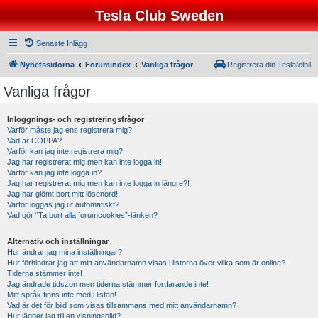
Tesla Club Sweden
Senaste Inlägg
Nyhetssidorna
Forumindex
Vanliga frågor
Registrera din Tesla/elbil
Vanliga frågor
Inloggnings- och registreringsfrågor
Varför måste jag ens registrera mig?
Vad är COPPA?
Varför kan jag inte registrera mig?
Jag har registrerat mig men kan inte logga in!
Varför kan jag inte logga in?
Jag har registrerat mig men kan inte logga in längre?!
Jag har glömt bort mitt lösenord!
Varför loggas jag ut automatiskt?
Vad gör “Ta bort alla forumcookies”-länken?
Alternativ och inställningar
Hur ändrar jag mina inställningar?
Hur förhindrar jag att mitt användarnamn visas i listorna över vilka som är online?
Tiderna stämmer inte!
Jag ändrade tidszon men tiderna stämmer fortfarande inte!
Mitt språk finns inte med i listan!
Vad är det för bild som visas tillsammans med mitt användarnamn?
Hur lägger jag till en visningsbild?