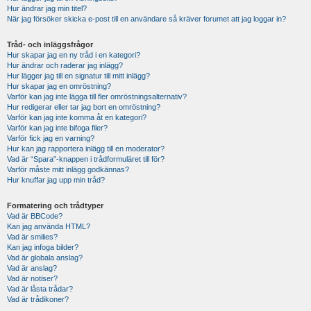
Hur ändrar jag min titel?
När jag försöker skicka e-post till en användare så kräver forumet att jag loggar in?
Tråd- och inläggsfrågor
Hur skapar jag en ny tråd i en kategori?
Hur ändrar och raderar jag inlägg?
Hur lägger jag till en signatur till mitt inlägg?
Hur skapar jag en omröstning?
Varför kan jag inte lägga till fler omröstningsalternativ?
Hur redigerar eller tar jag bort en omröstning?
Varför kan jag inte komma åt en kategori?
Varför kan jag inte bifoga filer?
Varför fick jag en varning?
Hur kan jag rapportera inlägg till en moderator?
Vad är “Spara”-knappen i trådformuläret till för?
Varför måste mitt inlägg godkännas?
Hur knuffar jag upp min tråd?
Formatering och trådtyper
Vad är BBCode?
Kan jag använda HTML?
Vad är smilies?
Kan jag infoga bilder?
Vad är globala anslag?
Vad är anslag?
Vad är notiser?
Vad är låsta trådar?
Vad är trådikoner?