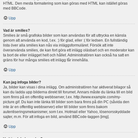
HTML. Den mesta formatering som kan göras med HTML kan istället göras
med BBCode.
Upp
Vad är smilies?
Smilies är små grafiska bilder som kan användas för att uttrycka en känsla
genom att använda en kod, t.ex. :) för glad, eller :( för ledsen. En fullständig
lista över alla smilies kan nås via inläggsformuläret. Försök att inte
överanvända smilies, de kan fort göra ett inlägg oläsbart och en moderator kan
ta bort de eller inlägget helt och hållet. Administratören kan också ha satt en
gräns för hur många smilies ett inlägg får innehålla.
Upp
Kan jag infoga bilder?
Ja, bilder kan visas i dina inlägg. Om administratören har aktiverat bilagor så
kan du ladda upp bilderna direkt till forumet. Annars måste du länka till en bild
som finns på en offentlig webbserver, t.ex. http://www.example.com/my-
picture.gif. Du kan inte länka till bilder som bara finns på din PC (såvida den
inte är en offentlig webbserver) eller till bilder som finns bakom
autentiseringsmekanismer, som t.ex. Hotmail eller Yahoo, lösenorsskyddade
sajter, m.m. För att infoga en bild, använd BBCode-taggen [img].
Upp