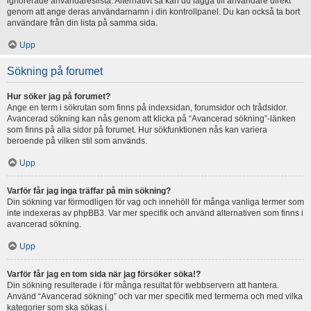
ignorerade användareslista. Alternativt så kan du lägga till användare direkt
genom att ange deras användarnamn i din kontrollpanel. Du kan också ta bort
användare från din lista på samma sida.
Upp
Sökning på forumet
Hur söker jag på forumet?
Ange en term i sökrutan som finns på indexsidan, forumsidor och trådsidor.
Avancerad sökning kan nås genom att klicka på “Avancerad sökning”-länken
som finns på alla sidor på forumet. Hur sökfunktionen nås kan variera
beroende på vilken stil som används.
Upp
Varför får jag inga träffar på min sökning?
Din sökning var förmodligen för vag och innehöll för många vanliga termer som
inte indexeras av phpBB3. Var mer specifik och använd alternativen som finns i
avancerad sökning.
Upp
Varför får jag en tom sida när jag försöker söka!?
Din sökning resulterade i för många resultat för webbservern att hantera.
Använd “Avancerad sökning” och var mer specifik med termerna och med vilka
kategorier som ska sökas i.