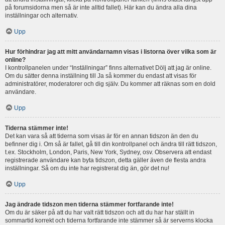
på forumsidorna men så är inte alltid fallet). Här kan du ändra alla dina
inställningar och alternativ.
Upp
Hur förhindrar jag att mitt användarnamn visas i listorna över vilka som är
online?
I kontrollpanelen under “Inställningar” finns alternativet Dölj att jag är online.
Om du sätter denna inställning till Ja så kommer du endast att visas för
administratörer, moderatorer och dig själv. Du kommer att räknas som en dold
användare.
Upp
Tiderna stämmer inte!
Det kan vara så att tiderna som visas är för en annan tidszon än den du
befinner dig i. Om så är fallet, gå till din kontrollpanel och ändra till rätt tidszon,
t.ex. Stockholm, London, Paris, New York, Sydney, osv. Observera att endast
registrerade användare kan byta tidszon, detta gäller även de flesta andra
inställningar. Så om du inte har registrerat dig än, gör det nu!
Upp
Jag ändrade tidszon men tiderna stämmer fortfarande inte!
Om du är säker på att du har valt rätt tidszon och att du har har ställt in
sommartid korrekt och tiderna fortfarande inte stämmer så är serverns klocka