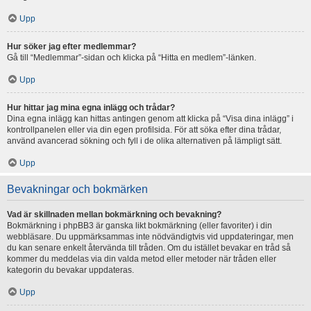
Upp
Hur söker jag efter medlemmar?
Gå till “Medlemmar”-sidan och klicka på “Hitta en medlem”-länken.
Upp
Hur hittar jag mina egna inlägg och trådar?
Dina egna inlägg kan hittas antingen genom att klicka på “Visa dina inlägg” i
kontrollpanelen eller via din egen profilsida. För att söka efter dina trådar,
använd avancerad sökning och fyll i de olika alternativen på lämpligt sätt.
Upp
Bevakningar och bokmärken
Vad är skillnaden mellan bokmärkning och bevakning?
Bokmärkning i phpBB3 är ganska likt bokmärkning (eller favoriter) i din
webbläsare. Du uppmärksammas inte nödvändigtvis vid uppdateringar, men
du kan senare enkelt återvända till tråden. Om du istället bevakar en tråd så
kommer du meddelas via din valda metod eller metoder när tråden eller
kategorin du bevakar uppdateras.
Upp