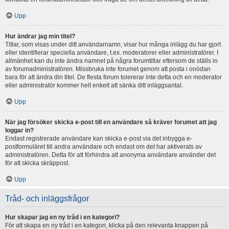
Upp
Hur ändrar jag min titel?
Titlar, som visas under ditt användarnamn, visar hur många inlägg du har gjort
eller identifierar speciella användare, t.ex. moderatorer eller administratörer. I
allmänhet kan du inte ändra namnet på några forumtitlar eftersom de ställs in
av forumadministratören. Missbruka inte forumet genom att posta i onödan
bara för att ändra din titel. De flesta forum tolererar inte detta och en moderator
eller administratör kommer helt enkelt att sänka ditt inläggsantal.
Upp
När jag försöker skicka e-post till en användare så kräver forumet att jag
loggar in?
Endast registrerade användare kan skicka e-post via det inbygga e-
postformuläret till andra användare och endast om det har aktiverats av
administratören. Detta för att förhindra att anonyma användare använder det
för att skicka skräppost.
Upp
Tråd- och inläggsfrågor
Hur skapar jag en ny tråd i en kategori?
För att skapa en ny tråd i en kategori, klicka på den relevanta knappen på