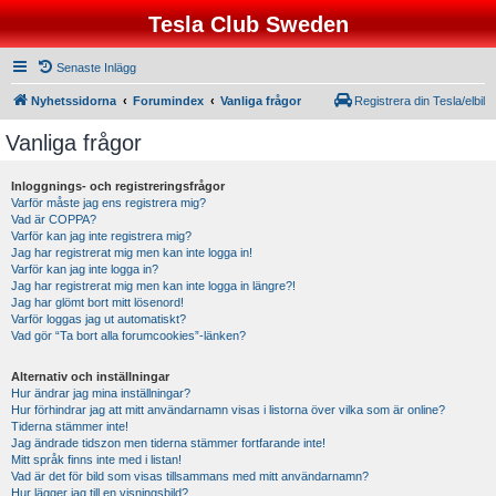
Tesla Club Sweden
Senaste Inlägg
Nyhetssidorna
Forumindex
Vanliga frågor
Registrera din Tesla/elbil
Vanliga frågor
Inloggnings- och registreringsfrågor
Varför måste jag ens registrera mig?
Vad är COPPA?
Varför kan jag inte registrera mig?
Jag har registrerat mig men kan inte logga in!
Varför kan jag inte logga in?
Jag har registrerat mig men kan inte logga in längre?!
Jag har glömt bort mitt lösenord!
Varför loggas jag ut automatiskt?
Vad gör “Ta bort alla forumcookies”-länken?
Alternativ och inställningar
Hur ändrar jag mina inställningar?
Hur förhindrar jag att mitt användarnamn visas i listorna över vilka som är online?
Tiderna stämmer inte!
Jag ändrade tidszon men tiderna stämmer fortfarande inte!
Mitt språk finns inte med i listan!
Vad är det för bild som visas tillsammans med mitt användarnamn?
Hur lägger jag till en visningsbild?