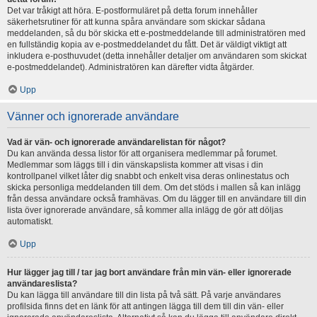
Det var tråkigt att höra. E-postformuläret på detta forum innehåller
säkerhetsrutiner för att kunna spåra användare som skickar sådana
meddelanden, så du bör skicka ett e-postmeddelande till administratören med
en fullständig kopia av e-postmeddelandet du fått. Det är väldigt viktigt att
inkludera e-posthuvudet (detta innehåller detaljer om användaren som skickat
e-postmeddelandet). Administratören kan därefter vidta åtgärder.
Upp
Vänner och ignorerade användare
Vad är vän- och ignorerade användarelistan för något?
Du kan använda dessa listor för att organisera medlemmar på forumet.
Medlemmar som läggs till i din vänskapslista kommer att visas i din
kontrollpanel vilket låter dig snabbt och enkelt visa deras onlinestatus och
skicka personliga meddelanden till dem. Om det stöds i mallen så kan inlägg
från dessa användare också framhävas. Om du lägger till en användare till din
lista över ignorerade användare, så kommer alla inlägg de gör att döljas
automatiskt.
Upp
Hur lägger jag till / tar jag bort användare från min vän- eller ignorerade
användareslista?
Du kan lägga till användare till din lista på två sätt. På varje användares
profilsida finns det en länk för att antingen lägga till dem till din vän- eller