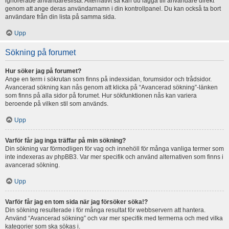
ignorerade användareslista. Alternativt så kan du lägga till användare direkt
genom att ange deras användarnamn i din kontrollpanel. Du kan också ta bort
användare från din lista på samma sida.
Upp
Sökning på forumet
Hur söker jag på forumet?
Ange en term i sökrutan som finns på indexsidan, forumsidor och trådsidor.
Avancerad sökning kan nås genom att klicka på “Avancerad sökning”-länken
som finns på alla sidor på forumet. Hur sökfunktionen nås kan variera
beroende på vilken stil som används.
Upp
Varför får jag inga träffar på min sökning?
Din sökning var förmodligen för vag och innehöll för många vanliga termer som
inte indexeras av phpBB3. Var mer specifik och använd alternativen som finns i
avancerad sökning.
Upp
Varför får jag en tom sida när jag försöker söka!?
Din sökning resulterade i för många resultat för webbservern att hantera.
Använd “Avancerad sökning” och var mer specifik med termerna och med vilka
kategorier som ska sökas i.