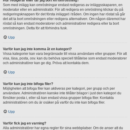
Hur redigerar eller tar jag bort en omröstning?
Som med inlägg kan omröstningar endast redigeras av inläggsskaparen, en
moderator eller en administratör. För att redigera en omröstning klickar du på
redigeringsknappen för det första inlägget i tråden. Om ingen har röstat så går
det att ta bort omröstningen eller redigera alternativen. Om någon däremot har
röstat så kan endast moderatorer och administratörer redigera eller ta bort
omröstningen. Detta för att förhindra fusk.
Upp
Varför kan jag inte komma åt en kategori?
Vissa kategorier kan vara begränsade till vissa användare eller grupper. För att
visa, läsa, posta, osv. kan du behöva speciell tillåtelse som endast moderatorer
och administratörer kan ge dig. Pröva att kontakta dem.
Upp
Varför kan jag inte bifoga filer?
Möjligheten att bifoga filer kan aktiveras per kategori, per grupp och per
användare. Administratören kanske inte tillåter bilagor i just den kategori du
försöker posta i, eller så kan endast vissa grupper bifoga filer. Kontakta
administratören om du är osäker på varför du inte kan bifoga filer.
Upp
Varför fick jag en varning?
Alla administratörer har egna regler för sina webbplatser. Om de anser att du