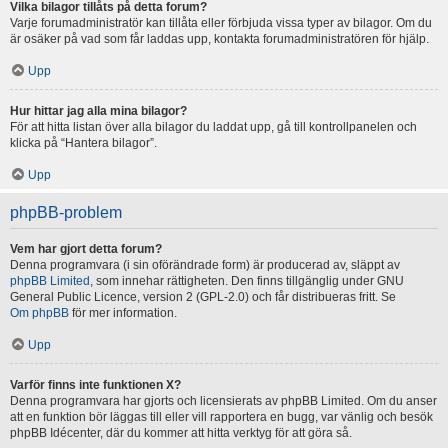
Vilka bilagor tillåts på detta forum?
Varje forumadministratör kan tillåta eller förbjuda vissa typer av bilagor. Om du
är osäker på vad som får laddas upp, kontakta forumadministratören för hjälp.
Upp
Hur hittar jag alla mina bilagor?
För att hitta listan över alla bilagor du laddat upp, gå till kontrollpanelen och
klicka på “Hantera bilagor”.
Upp
phpBB-problem
Vem har gjort detta forum?
Denna programvara (i sin oförändrade form) är producerad av, släppt av
phpBB Limited
, som innehar rättigheten. Den finns tillgänglig under GNU
General Public Licence, version 2 (GPL-2.0) och får distribueras fritt. Se
Om phpBB
för mer information.
Upp
Varför finns inte funktionen X?
Denna programvara har gjorts och licensierats av phpBB Limited. Om du anser
att en funktion bör läggas till eller vill rapportera en bugg, var vänlig och besök
phpBB Idécenter, där du kommer att hitta verktyg för att göra så.