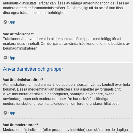
automatiskt avslutats. Trådar kan låsas av många anledningar och de låses av
moderatorer eller forumadministratörer. Det är möjligt att du också kan låsa
dina egna trådar om du har behörighet.
Upp
Vad är trådikoner?
Trådikoner är användarvalda bilder som kan förknippas med inlägg för att
markera dess innehåll. Om det går att använda trådikoner eller inte bestäms av
forumadministratören.
Upp
Användarnivåer och grupper
Vad är administratörer?
Administratörer är medlemmar tilldelade den högsta nivån av kontroll över hela
forumet. Dessa medlemmar kan kontrollera alla aspekter av forumets drift,
vilket inkluderar att ställa in behörigheter, bannlysa användare, skapa
användargrupper och moderatorer, osv. De har också fullständiga
moderationsbehörigheter i alla kategorier, om forumgrundaren tillåtit det.
Upp
Vad är moderatorer?
Moderatorer är individer (eller grupper av individer) som sköter om de dagliga