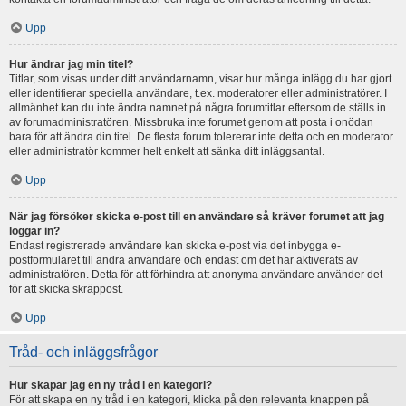
Upp
Hur ändrar jag min titel?
Titlar, som visas under ditt användarnamn, visar hur många inlägg du har gjort
eller identifierar speciella användare, t.ex. moderatorer eller administratörer. I
allmänhet kan du inte ändra namnet på några forumtitlar eftersom de ställs in
av forumadministratören. Missbruka inte forumet genom att posta i onödan
bara för att ändra din titel. De flesta forum tolererar inte detta och en moderator
eller administratör kommer helt enkelt att sänka ditt inläggsantal.
Upp
När jag försöker skicka e-post till en användare så kräver forumet att jag
loggar in?
Endast registrerade användare kan skicka e-post via det inbygga e-
postformuläret till andra användare och endast om det har aktiverats av
administratören. Detta för att förhindra att anonyma användare använder det
för att skicka skräppost.
Upp
Tråd- och inläggsfrågor
Hur skapar jag en ny tråd i en kategori?
För att skapa en ny tråd i en kategori, klicka på den relevanta knappen på