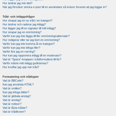
Hur ändrar jag min titel?
När jag försöker skicka e-post till en användare så kräver forumet att jag loggar in?
Tråd- och inläggsfrågor
Hur skapar jag en ny tråd i en kategori?
Hur ändrar och raderar jag inlägg?
Hur lägger jag till en signatur till mitt inlägg?
Hur skapar jag en omröstning?
Varför kan jag inte lägga till fler omröstningsalternativ?
Hur redigerar eller tar jag bort en omröstning?
Varför kan jag inte komma åt en kategori?
Varför kan jag inte bifoga filer?
Varför fick jag en varning?
Hur kan jag rapportera inlägg till en moderator?
Vad är “Spara”-knappen i trådformuläret till för?
Varför måste mitt inlägg godkännas?
Hur knuffar jag upp min tråd?
Formatering och trådtyper
Vad är BBCode?
Kan jag använda HTML?
Vad är smilies?
Kan jag infoga bilder?
Vad är globala anslag?
Vad är anslag?
Vad är notiser?
Vad är låsta trådar?
Vad är trådikoner?