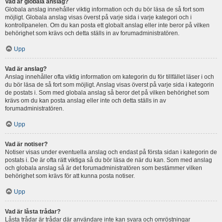
Vad är globala anslag?
Globala anslag innehåller viktig information och du bör läsa de så fort som
möjligt. Globala anslag visas överst på varje sida i varje kategori och i
kontrollpanelen. Om du kan posta ett globalt anslag eller inte beror på vilken
behörighet som krävs och detta ställs in av forumadministratören.
Upp
Vad är anslag?
Anslag innehåller ofta viktig information om kategorin du för tillfället läser i och
du bör läsa de så fort som möjligt. Anslag visas överst på varje sida i kategorin
de postats i. Som med globala anslag så beror det på vilken behörighet som
krävs om du kan posta anslag eller inte och detta ställs in av
forumadministratören.
Upp
Vad är notiser?
Notiser visas under eventuella anslag och endast på första sidan i kategorin de
postats i. De är ofta rätt viktiga så du bör läsa de när du kan. Som med anslag
och globala anslag så är det forumadministratören som bestämmer vilken
behörighet som krävs för att kunna posta notiser.
Upp
Vad är låsta trådar?
Låsta trådar är trådar där användare inte kan svara och omröstningar