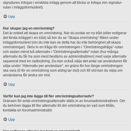
signaturen infogas i enskilda inlägg genom att klicka ur Infoga min signatur-
rutan i inläggsformuläret).
Upp
Hur skapar jag en omröstning?
Det är enkelt att skapa en omröstning. När du postar en ny tråd (eller redigerar
det första inlägget i en tråd) så bör du se “Skapa omröstning”-fliken under
inläggsformuläret (om du inte kan se detta har du inte behörighet att skapa
omröstningar). Skriv in en fråga för omröstningen i “Omröstningsfråga”-rutan
och sedan minst två alternativ i “Omröstningsalternativ”-rutan (hur många
alternativ du får ha som mest bestäms av administratören) med varje alternativ
separerat med en radbrytning. Du kan också välja det antal val användaren får
välja under “Alternativ per användare”, en gräns för hur länge omröstningen
ska vara (0 för en omröstning som aldrig tar slut) och till sist kan du välja om
användarna får ändra sin röst.
Upp
Varför kan jag inte lägga till fler omröstningsalternativ?
Gränsen för antal omröstningsalternativ ställs in av forumadministratören. Om
du behöver lägga till fler alternativ till din omröstning än vad som tillåts,
kontakta en forumadministratör.
Upp