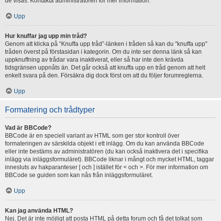
de visas. Kontakta administratören för mer information.
Upp
Hur knuffar jag upp min tråd?
Genom att klicka på “Knuffa upp tråd”-länken i tråden så kan du "knuffa upp"
tråden överst på förstasidan i kategorin. Om du inte ser denna länk så kan
uppknuffning av trådar vara inaktiverat, eller så har inte den krävda
tidsgränsen uppnåts än. Det går också att knuffa upp en tråd genom att helt
enkelt svara på den. Försäkra dig dock först om att du följer forumreglerna.
Upp
Formatering och trådtyper
Vad är BBCode?
BBCode är en speciell variant av HTML som ger stor kontroll över
formateringen av särskilda objekt i ett inlägg. Om du kan använda BBCode
eller inte bestäms av administratören (du kan också inaktivera det i specifika
inlägg via inläggsformuläret). BBCode liknar i mångt och mycket HTML, taggar
innesluts av hakparanteser [ och ] istället för < och >. För mer information om
BBCode se guiden som kan nås från inläggsformuläret.
Upp
Kan jag använda HTML?
Nej. Det är inte möjligt att posta HTML på detta forum och få det tolkat som