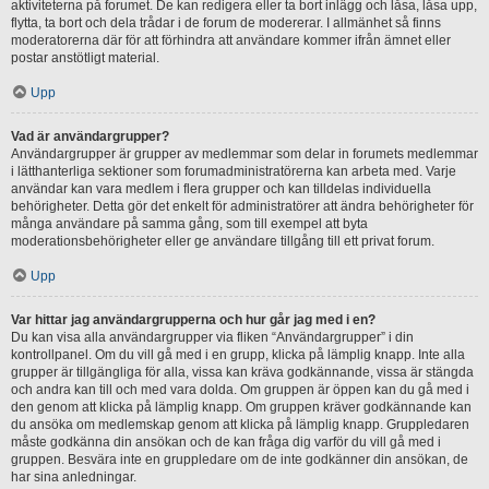
aktiviteterna på forumet. De kan redigera eller ta bort inlägg och låsa, låsa upp,
flytta, ta bort och dela trådar i de forum de modererar. I allmänhet så finns
moderatorerna där för att förhindra att användare kommer ifrån ämnet eller
postar anstötligt material.
Upp
Vad är användargrupper?
Användargrupper är grupper av medlemmar som delar in forumets medlemmar
i lätthanterliga sektioner som forumadministratörerna kan arbeta med. Varje
användar kan vara medlem i flera grupper och kan tilldelas individuella
behörigheter. Detta gör det enkelt för administratörer att ändra behörigheter för
många användare på samma gång, som till exempel att byta
moderationsbehörigheter eller ge användare tillgång till ett privat forum.
Upp
Var hittar jag användargrupperna och hur går jag med i en?
Du kan visa alla användargrupper via fliken “Användargrupper” i din
kontrollpanel. Om du vill gå med i en grupp, klicka på lämplig knapp. Inte alla
grupper är tillgängliga för alla, vissa kan kräva godkännande, vissa är stängda
och andra kan till och med vara dolda. Om gruppen är öppen kan du gå med i
den genom att klicka på lämplig knapp. Om gruppen kräver godkännande kan
du ansöka om medlemskap genom att klicka på lämplig knapp. Gruppledaren
måste godkänna din ansökan och de kan fråga dig varför du vill gå med i
gruppen. Besvära inte en gruppledare om de inte godkänner din ansökan, de
har sina anledningar.