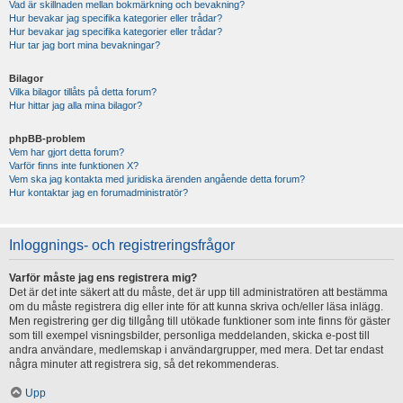
Vad är skillnaden mellan bokmärkning och bevakning?
Hur bevakar jag specifika kategorier eller trådar?
Hur bevakar jag specifika kategorier eller trådar?
Hur tar jag bort mina bevakningar?
Bilagor
Vilka bilagor tillåts på detta forum?
Hur hittar jag alla mina bilagor?
phpBB-problem
Vem har gjort detta forum?
Varför finns inte funktionen X?
Vem ska jag kontakta med juridiska ärenden angående detta forum?
Hur kontaktar jag en forumadministratör?
Inloggnings- och registreringsfrågor
Varför måste jag ens registrera mig?
Det är det inte säkert att du måste, det är upp till administratören att bestämma
om du måste registrera dig eller inte för att kunna skriva och/eller läsa inlägg.
Men registrering ger dig tillgång till utökade funktioner som inte finns för gäster
som till exempel visningsbilder, personliga meddelanden, skicka e-post till
andra användare, medlemskap i användargrupper, med mera. Det tar endast
några minuter att registrera sig, så det rekommenderas.
Upp