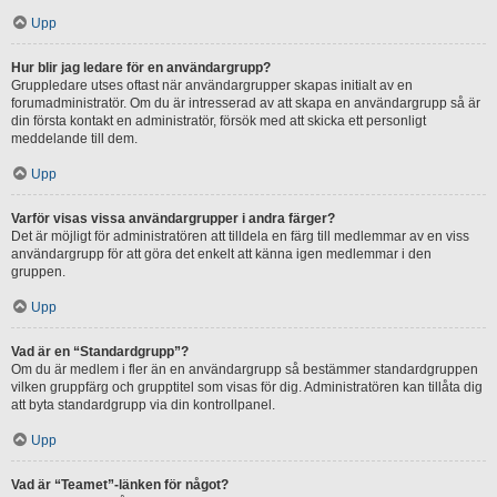
Upp
Hur blir jag ledare för en användargrupp?
Gruppledare utses oftast när användargrupper skapas initialt av en
forumadministratör. Om du är intresserad av att skapa en användargrupp så är
din första kontakt en administratör, försök med att skicka ett personligt
meddelande till dem.
Upp
Varför visas vissa användargrupper i andra färger?
Det är möjligt för administratören att tilldela en färg till medlemmar av en viss
användargrupp för att göra det enkelt att känna igen medlemmar i den
gruppen.
Upp
Vad är en “Standardgrupp”?
Om du är medlem i fler än en användargrupp så bestämmer standardgruppen
vilken gruppfärg och grupptitel som visas för dig. Administratören kan tillåta dig
att byta standardgrupp via din kontrollpanel.
Upp
Vad är “Teamet”-länken för något?