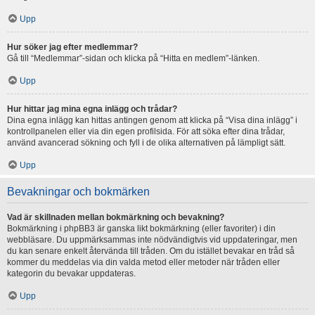
Upp
Hur söker jag efter medlemmar?
Gå till “Medlemmar”-sidan och klicka på “Hitta en medlem”-länken.
Upp
Hur hittar jag mina egna inlägg och trådar?
Dina egna inlägg kan hittas antingen genom att klicka på “Visa dina inlägg” i
kontrollpanelen eller via din egen profilsida. För att söka efter dina trådar,
använd avancerad sökning och fyll i de olika alternativen på lämpligt sätt.
Upp
Bevakningar och bokmärken
Vad är skillnaden mellan bokmärkning och bevakning?
Bokmärkning i phpBB3 är ganska likt bokmärkning (eller favoriter) i din
webbläsare. Du uppmärksammas inte nödvändigtvis vid uppdateringar, men
du kan senare enkelt återvända till tråden. Om du istället bevakar en tråd så
kommer du meddelas via din valda metod eller metoder när tråden eller
kategorin du bevakar uppdateras.
Upp