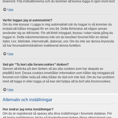
lösenord. Följ instruktionerna och du kommer att kunna logga in igen inom kort.
Upp
Varför loggas jag ut automatiskt?
Om du inte kryssar i Logga in mig automatiskt när du loggar in så kommer du
endast att hållas inloggad för en viss tid. Detta förhindrar att någon annan
använder sig av ditt konto. För att förbli inloggad, kryssa i rutan nästa gång du
loggar in. Detta rekommenderas inte om du besöker forumet från en delad
dator, t.ex. bibliotek, internetcafé, datorsal, osv. Om du inte ser denna kryssruta
så har forumadministratören inaktiverat denna funktion.
Upp
Vad gör “Ta bort alla forumcookies”-länken?
Genom att klicka på den länken så tas alla cookies som har skapats av
phpBB3 bort. Dessa cookies innehåller information som håller dig inloggad på
forumet och håller reda på vilka trådar du läst och inte läst. Om du har problem
med att logga in eller logga ut så kan det hjälpa att ta bort alla forumcookies.
Upp
Alternativ och inställningar
Hur ändrar jag mina inställningar?
Om du är registrerad så sparas alla dina inställningar i forumets databas. För
att ändra inställningar, klicka på Kontrollpanel-länken (finns oftast längst upp