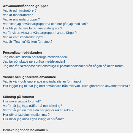
Användarnivåer och grupper
Vad är administratörer?
Vad är moderatorer?
Vad är användargrupper?
Var hittar jag användargrupperna och hur går jag med i en?
Hur blir jag ledare för en användargrupp?
Varför visas vissa användargrupper i andra färger?
Vad är en “Standardgrupp”?
Vad är “Teamet”-länken för något?
Personliga meddelanden
Jag kan inte skicka personliga meddelanden!
Jag får oönskade personliga meddelanden!
Jag har fått skräppost eller anstötliga e-postmeddelanden från någon på detta forum!
Vänner och ignorerade användare
Vad är vän- och ignorerade användarelistan för något?
Hur lägger jag till / tar jag bort användare från min vän- eller ignorerade användareslista?
Sökning på forumet
Hur söker jag på forumet?
Varför får jag inga träffar på min sökning?
Varför får jag en tom sida när jag försöker söka!?
Hur söker jag efter medlemmar?
Hur hittar jag mina egna inlägg och trådar?
Bevakningar och bokmärken