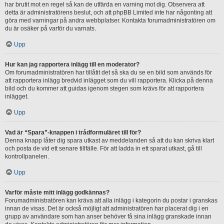
har brutit mot en regel så kan de utfärda en varning mot dig. Observera att
detta är administratörens beslut, och att phpBB Limited inte har någonting att
göra med varningar på andra webbplatser. Kontakta forumadministratören om
du är osäker på varför du varnats.
Upp
Hur kan jag rapportera inlägg till en moderator?
Om forumadministratören har tillåtit det så ska du se en bild som används för
att rapportera inlägg bredvid inlägget som du vill rapportera. Klicka på denna
bild och du kommer att guidas igenom stegen som krävs för att rapportera
inlägget.
Upp
Vad är “Spara”-knappen i trådformuläret till för?
Denna knapp låter dig spara utkast av meddelanden så att du kan skriva klart
och posta de vid ett senare tillfälle. För att ladda in ett sparat utkast, gå till
kontrollpanelen.
Upp
Varför måste mitt inlägg godkännas?
Forumadministratören kan kräva att alla inlägg i kategorin du postar i granskas
innan de visas. Det är också möjligt att administratören har placerat dig i en
grupp av användare som han anser behöver få sina inlägg granskade innan