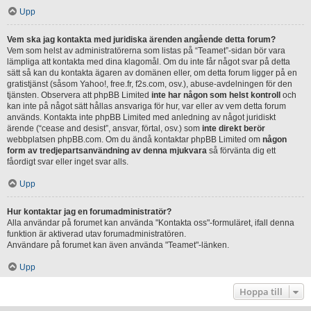
Upp
Vem ska jag kontakta med juridiska ärenden angående detta forum?
Vem som helst av administratörerna som listas på “Teamet”-sidan bör vara
lämpliga att kontakta med dina klagomål. Om du inte får något svar på detta
sätt så kan du kontakta ägaren av domänen eller, om detta forum ligger på en
gratistjänst (såsom Yahoo!, free.fr, f2s.com, osv.), abuse-avdelningen för den
tjänsten. Observera att phpBB Limited
inte har någon som helst kontroll
och
kan inte på något sätt hållas ansvariga för hur, var eller av vem detta forum
används. Kontakta inte phpBB Limited med anledning av något juridiskt
ärende (“cease and desist”, ansvar, förtal, osv.) som
inte direkt berör
webbplatsen phpBB.com. Om du ändå kontaktar phpBB Limited om
någon
form av tredjepartsanvändning av denna mjukvara
så förvänta dig ett
fåordigt svar eller inget svar alls.
Upp
Hur kontaktar jag en forumadministratör?
Alla användar på forumet kan använda "Kontakta oss"-formuläret, ifall denna
funktion är aktiverad utav forumadministratören.
Användare på forumet kan även använda "Teamet"-länken.
Upp
Hoppa till