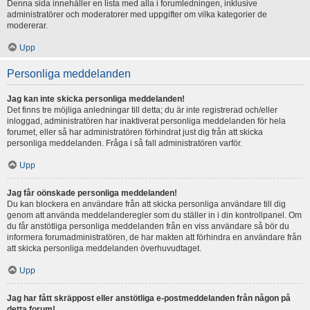
Denna sida innehåller en lista med alla i forumledningen, inklusive
administratörer och moderatorer med uppgifter om vilka kategorier de
modererar.
Upp
Personliga meddelanden
Jag kan inte skicka personliga meddelanden!
Det finns tre möjliga anledningar till detta; du är inte registrerad och/eller
inloggad, administratören har inaktiverat personliga meddelanden för hela
forumet, eller så har administratören förhindrat just dig från att skicka
personliga meddelanden. Fråga i så fall administratören varför.
Upp
Jag får oönskade personliga meddelanden!
Du kan blockera en användare från att skicka personliga användare till dig
genom att använda meddelanderegler som du ställer in i din kontrollpanel. Om
du får anstötliga personliga meddelanden från en viss användare så bör du
informera forumadministratören, de har makten att förhindra en användare från
att skicka personliga meddelanden överhuvudtaget.
Upp
Jag har fått skräppost eller anstötliga e-postmeddelanden från någon på
detta forum!