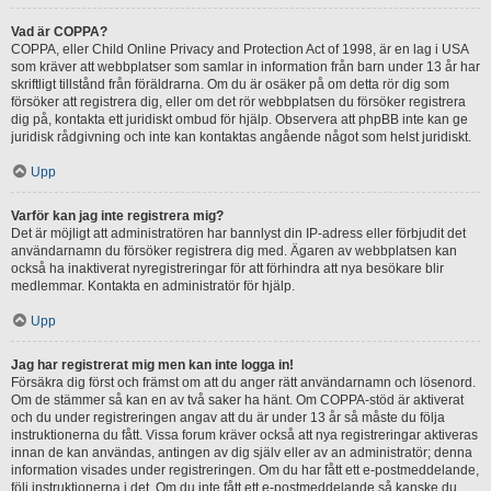
Vad är COPPA?
COPPA, eller Child Online Privacy and Protection Act of 1998, är en lag i USA
som kräver att webbplatser som samlar in information från barn under 13 år har
skriftligt tillstånd från föräldrarna. Om du är osäker på om detta rör dig som
försöker att registrera dig, eller om det rör webbplatsen du försöker registrera
dig på, kontakta ett juridiskt ombud för hjälp. Observera att phpBB inte kan ge
juridisk rådgivning och inte kan kontaktas angående något som helst juridiskt.
Upp
Varför kan jag inte registrera mig?
Det är möjligt att administratören har bannlyst din IP-adress eller förbjudit det
användarnamn du försöker registrera dig med. Ägaren av webbplatsen kan
också ha inaktiverat nyregistreringar för att förhindra att nya besökare blir
medlemmar. Kontakta en administratör för hjälp.
Upp
Jag har registrerat mig men kan inte logga in!
Försäkra dig först och främst om att du anger rätt användarnamn och lösenord.
Om de stämmer så kan en av två saker ha hänt. Om COPPA-stöd är aktiverat
och du under registreringen angav att du är under 13 år så måste du följa
instruktionerna du fått. Vissa forum kräver också att nya registreringar aktiveras
innan de kan användas, antingen av dig själv eller av an administratör; denna
information visades under registreringen. Om du har fått ett e-postmeddelande,
följ instruktionerna i det. Om du inte fått ett e-postmeddelande så kanske du