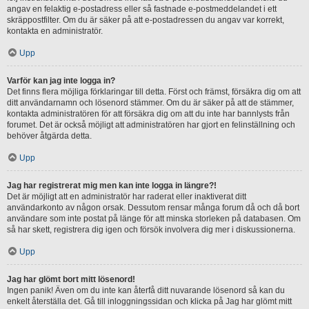
angav en felaktig e-postadress eller så fastnade e-postmeddelandet i ett
skräppostfilter. Om du är säker på att e-postadressen du angav var korrekt,
kontakta en administratör.
Upp
Varför kan jag inte logga in?
Det finns flera möjliga förklaringar till detta. Först och främst, försäkra dig om att
ditt användarnamn och lösenord stämmer. Om du är säker på att de stämmer,
kontakta administratören för att försäkra dig om att du inte har bannlysts från
forumet. Det är också möjligt att administratören har gjort en felinställning och
behöver åtgärda detta.
Upp
Jag har registrerat mig men kan inte logga in längre?!
Det är möjligt att en administratör har raderat eller inaktiverat ditt
användarkonto av någon orsak. Dessutom rensar många forum då och då bort
användare som inte postat på länge för att minska storleken på databasen. Om
så har skett, registrera dig igen och försök involvera dig mer i diskussionerna.
Upp
Jag har glömt bort mitt lösenord!
Ingen panik! Även om du inte kan återfå ditt nuvarande lösenord så kan du
enkelt återställa det. Gå till inloggningssidan och klicka på Jag har glömt mitt