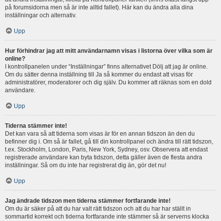
på forumsidorna men så är inte alltid fallet). Här kan du ändra alla dina
inställningar och alternativ.
Upp
Hur förhindrar jag att mitt användarnamn visas i listorna över vilka som är
online?
I kontrollpanelen under “Inställningar” finns alternativet Dölj att jag är online.
Om du sätter denna inställning till Ja så kommer du endast att visas för
administratörer, moderatorer och dig själv. Du kommer att räknas som en dold
användare.
Upp
Tiderna stämmer inte!
Det kan vara så att tiderna som visas är för en annan tidszon än den du
befinner dig i. Om så är fallet, gå till din kontrollpanel och ändra till rätt tidszon,
t.ex. Stockholm, London, Paris, New York, Sydney, osv. Observera att endast
registrerade användare kan byta tidszon, detta gäller även de flesta andra
inställningar. Så om du inte har registrerat dig än, gör det nu!
Upp
Jag ändrade tidszon men tiderna stämmer fortfarande inte!
Om du är säker på att du har valt rätt tidszon och att du har har ställt in
sommartid korrekt och tiderna fortfarande inte stämmer så är serverns klocka