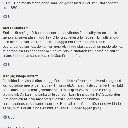
HTML. Den mesta formatering som kan göras med HTML kan istället göras
med BBCode.
Upp
Vad är smilies?
Smilies är små grafiska bilder som kan användas för att uttrycka en känsla
genom att använda en kod, t.ex. :) för glad, eller :( för ledsen. En fullständig
lista över alla smilies kan nås via inläggsformuläret. Försök att inte
överanvända smilies, de kan fort göra ett inlägg oläsbart och en moderator kan
ta bort de eller inlägget helt och hållet. Administratören kan också ha satt en
gräns för hur många smilies ett inlägg får innehålla.
Upp
Kan jag infoga bilder?
Ja, bilder kan visas i dina inlägg. Om administratören har aktiverat bilagor så
kan du ladda upp bilderna direkt till forumet. Annars måste du länka till en bild
som finns på en offentlig webbserver, t.ex. http://www.example.com/my-
picture.gif. Du kan inte länka till bilder som bara finns på din PC (såvida den
inte är en offentlig webbserver) eller till bilder som finns bakom
autentiseringsmekanismer, som t.ex. Hotmail eller Yahoo, lösenorsskyddade
sajter, m.m. För att infoga en bild, använd BBCode-taggen [img].
Upp