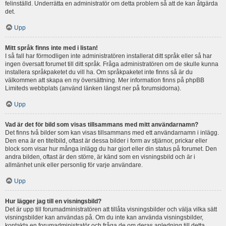
felinställd. Underrätta en administratör om detta problem så att de kan åtgärda
det.
Upp
Mitt språk finns inte med i listan!
I så fall har förmodligen inte administratören installerat ditt språk eller så har
ingen översatt forumet till ditt språk. Fråga administratören om de skulle kunna
installera språkpaketet du vill ha. Om språkpaketet inte finns så är du
välkommen att skapa en ny översättning. Mer information finns på phpBB
Limiteds webbplats (använd länken längst ner på forumsidorna).
Upp
Vad är det för bild som visas tillsammans med mitt användarnamn?
Det finns två bilder som kan visas tillsammans med ett användarnamn i inlägg.
Den ena är en titelbild, oftast är dessa bilder i form av stjärnor, prickar eller
block som visar hur många inlägg du har gjort eller din status på forumet. Den
andra bilden, oftast är den större, är känd som en visningsbild och är i
allmänhet unik eller personlig för varje användare.
Upp
Hur lägger jag till en visningsbild?
Det är upp till forumadministratören att tillåta visningsbilder och välja vilka sätt
visningsbilder kan användas på. Om du inte kan använda visningsbilder,
kontakta en forumadministratör och fråga de om deras anledning till detta.