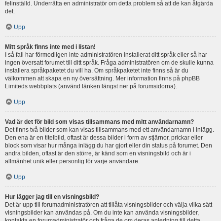
felinställd. Underrätta en administratör om detta problem så att de kan åtgärda
det.
Upp
Mitt språk finns inte med i listan!
I så fall har förmodligen inte administratören installerat ditt språk eller så har
ingen översatt forumet till ditt språk. Fråga administratören om de skulle kunna
installera språkpaketet du vill ha. Om språkpaketet inte finns så är du
välkommen att skapa en ny översättning. Mer information finns på phpBB
Limiteds webbplats (använd länken längst ner på forumsidorna).
Upp
Vad är det för bild som visas tillsammans med mitt användarnamn?
Det finns två bilder som kan visas tillsammans med ett användarnamn i inlägg.
Den ena är en titelbild, oftast är dessa bilder i form av stjärnor, prickar eller
block som visar hur många inlägg du har gjort eller din status på forumet. Den
andra bilden, oftast är den större, är känd som en visningsbild och är i
allmänhet unik eller personlig för varje användare.
Upp
Hur lägger jag till en visningsbild?
Det är upp till forumadministratören att tillåta visningsbilder och välja vilka sätt
visningsbilder kan användas på. Om du inte kan använda visningsbilder,
kontakta en forumadministratör och fråga de om deras anledning till detta.