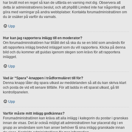
har brutit mot en regel så kan de utfärda en varning mot dig. Observera att
detta är administratörens beslut, och att phpBB Limited inte har någonting att
göra med varningar på andra webbplatser. Kontakta forumadministratören om
du är osäker på varför du varnats.
Upp
Hur kan jag rapportera inlägg till en moderator?
Om forumadministratören har tillåtit det så ska du se en bild som används för
att rapportera inlägg bredvid inlägget som du vill rapportera. Klicka på denna
bild och du kommer att guidas igenom stegen som krävs för att rapportera
inlägget.
Upp
Vad är “Spara”-knappen i trådformuläret till för?
Denna knapp låter dig spara utkast av meddelanden så att du kan skriva klart
och posta de vid ett senare tillfälle. För att ladda in ett sparat utkast, gå till
kontrollpanelen.
Upp
Varför måste mitt inlägg godkännas?
Forumadministratören kan kräva att alla inlägg i kategorin du postar i granskas
innan de visas. Det är också möjligt att administratören har placerat dig i en
grupp av användare som han anser behöver få sina inlägg granskade innan