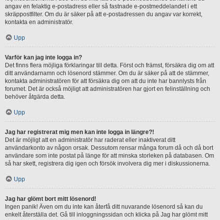
angav en felaktig e-postadress eller så fastnade e-postmeddelandet i ett
skräppostfilter. Om du är säker på att e-postadressen du angav var korrekt,
kontakta en administratör.
Upp
Varför kan jag inte logga in?
Det finns flera möjliga förklaringar till detta. Först och främst, försäkra dig om att
ditt användarnamn och lösenord stämmer. Om du är säker på att de stämmer,
kontakta administratören för att försäkra dig om att du inte har bannlysts från
forumet. Det är också möjligt att administratören har gjort en felinställning och
behöver åtgärda detta.
Upp
Jag har registrerat mig men kan inte logga in längre?!
Det är möjligt att en administratör har raderat eller inaktiverat ditt
användarkonto av någon orsak. Dessutom rensar många forum då och då bort
användare som inte postat på länge för att minska storleken på databasen. Om
så har skett, registrera dig igen och försök involvera dig mer i diskussionerna.
Upp
Jag har glömt bort mitt lösenord!
Ingen panik! Även om du inte kan återfå ditt nuvarande lösenord så kan du
enkelt återställa det. Gå till inloggningssidan och klicka på Jag har glömt mitt