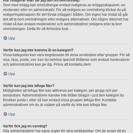
Hur redigerar eller tar jag bort en omröstning?
Som med inlägg kan omröstningar endast redigeras av inläggsskaparen, en
moderator eller en administratör. För att redigera en omröstning klickar du på
redigeringsknappen för det första inlägget i tråden. Om ingen har röstat så går
det att ta bort omröstningen eller redigera alternativen. Om någon däremot har
röstat så kan endast moderatorer och administratörer redigera eller ta bort
omröstningen. Detta för att förhindra fusk.
Upp
Varför kan jag inte komma åt en kategori?
Vissa kategorier kan vara begränsade till vissa användare eller grupper. För att
visa, läsa, posta, osv. kan du behöva speciell tillåtelse som endast moderatorer
och administratörer kan ge dig. Pröva att kontakta dem.
Upp
Varför kan jag inte bifoga filer?
Möjligheten att bifoga filer kan aktiveras per kategori, per grupp och per
användare. Administratören kanske inte tillåter bilagor i just den kategori du
försöker posta i, eller så kan endast vissa grupper bifoga filer. Kontakta
administratören om du är osäker på varför du inte kan bifoga filer.
Upp
Varför fick jag en varning?
Alla administratörer har egna regler för sina webbplatser. Om de anser att du