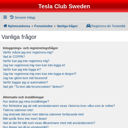
Tesla Club Sweden
Senaste Inlägg
Nyhetssidorna
Forumindex
Vanliga frågor
Registrera din Tesla/elbil
Vanliga frågor
Inloggnings- och registreringsfrågor
Varför måste jag ens registrera mig?
Vad är COPPA?
Varför kan jag inte registrera mig?
Jag har registrerat mig men kan inte logga in!
Varför kan jag inte logga in?
Jag har registrerat mig men kan inte logga in längre?!
Jag har glömt bort mitt lösenord!
Varför loggas jag ut automatiskt?
Vad gör “Ta bort alla forumcookies”-länken?
Alternativ och inställningar
Hur ändrar jag mina inställningar?
Hur förhindrar jag att mitt användarnamn visas i listorna över vilka som är online?
Tiderna stämmer inte!
Jag ändrade tidszon men tiderna stämmer fortfarande inte!
Mitt språk finns inte med i listan!
Vad är det för bild som visas tillsammans med mitt användarnamn?
Hur lägger jag till en visningsbild?