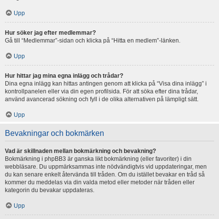
Upp
Hur söker jag efter medlemmar?
Gå till “Medlemmar”-sidan och klicka på “Hitta en medlem”-länken.
Upp
Hur hittar jag mina egna inlägg och trådar?
Dina egna inlägg kan hittas antingen genom att klicka på “Visa dina inlägg” i
kontrollpanelen eller via din egen profilsida. För att söka efter dina trådar,
använd avancerad sökning och fyll i de olika alternativen på lämpligt sätt.
Upp
Bevakningar och bokmärken
Vad är skillnaden mellan bokmärkning och bevakning?
Bokmärkning i phpBB3 är ganska likt bokmärkning (eller favoriter) i din
webbläsare. Du uppmärksammas inte nödvändigtvis vid uppdateringar, men
du kan senare enkelt återvända till tråden. Om du istället bevakar en tråd så
kommer du meddelas via din valda metod eller metoder när tråden eller
kategorin du bevakar uppdateras.
Upp