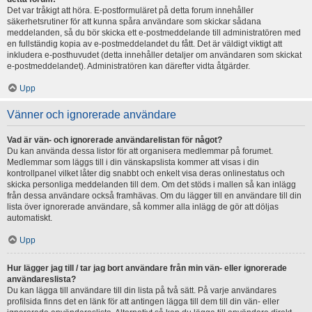
Det var tråkigt att höra. E-postformuläret på detta forum innehåller
säkerhetsrutiner för att kunna spåra användare som skickar sådana
meddelanden, så du bör skicka ett e-postmeddelande till administratören med
en fullständig kopia av e-postmeddelandet du fått. Det är väldigt viktigt att
inkludera e-posthuvudet (detta innehåller detaljer om användaren som skickat
e-postmeddelandet). Administratören kan därefter vidta åtgärder.
Upp
Vänner och ignorerade användare
Vad är vän- och ignorerade användarelistan för något?
Du kan använda dessa listor för att organisera medlemmar på forumet.
Medlemmar som läggs till i din vänskapslista kommer att visas i din
kontrollpanel vilket låter dig snabbt och enkelt visa deras onlinestatus och
skicka personliga meddelanden till dem. Om det stöds i mallen så kan inlägg
från dessa användare också framhävas. Om du lägger till en användare till din
lista över ignorerade användare, så kommer alla inlägg de gör att döljas
automatiskt.
Upp
Hur lägger jag till / tar jag bort användare från min vän- eller ignorerade
användareslista?
Du kan lägga till användare till din lista på två sätt. På varje användares
profilsida finns det en länk för att antingen lägga till dem till din vän- eller