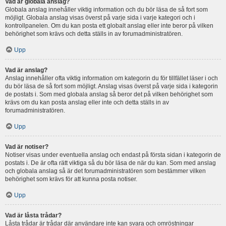
Vad är globala anslag?
Globala anslag innehåller viktig information och du bör läsa de så fort som
möjligt. Globala anslag visas överst på varje sida i varje kategori och i
kontrollpanelen. Om du kan posta ett globalt anslag eller inte beror på vilken
behörighet som krävs och detta ställs in av forumadministratören.
Upp
Vad är anslag?
Anslag innehåller ofta viktig information om kategorin du för tillfället läser i och
du bör läsa de så fort som möjligt. Anslag visas överst på varje sida i kategorin
de postats i. Som med globala anslag så beror det på vilken behörighet som
krävs om du kan posta anslag eller inte och detta ställs in av
forumadministratören.
Upp
Vad är notiser?
Notiser visas under eventuella anslag och endast på första sidan i kategorin de
postats i. De är ofta rätt viktiga så du bör läsa de när du kan. Som med anslag
och globala anslag så är det forumadministratören som bestämmer vilken
behörighet som krävs för att kunna posta notiser.
Upp
Vad är låsta trådar?
Låsta trådar är trådar där användare inte kan svara och omröstningar