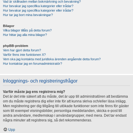
Vad är skillnaden mellan bokmärkning och bevakning?
Hur bevakar jag specifika kategorier eller trådar?
Hur bevakar jag specifika kategorier eller trådar?
Hur tar jag bort mina bevakningar?
Bilagor
Vilka bilagor tillåts på detta forum?
Hur hittar jag alla mina bilagor?
phpBB-problem
Vem har gjort detta forum?
Varför finns inte funktionen X?
Vem ska jag kontakta med juridiska ärenden angående detta forum?
Hur kontaktar jag en forumadministratör?
Inloggnings- och registreringsfrågor
Varför måste jag ens registrera mig?
Det är det inte säkert att du måste, det är upp till administratören att bestämma
om du måste registrera dig eller inte för att kunna skriva och/eller läsa inlägg.
Men registrering ger dig tillgång till utökade funktioner som inte finns för gäster
som till exempel visningsbilder, personliga meddelanden, skicka e-post till
andra användare, medlemskap i användargrupper, med mera. Det tar endast
några minuter att registrera sig, så det rekommenderas.
Upp