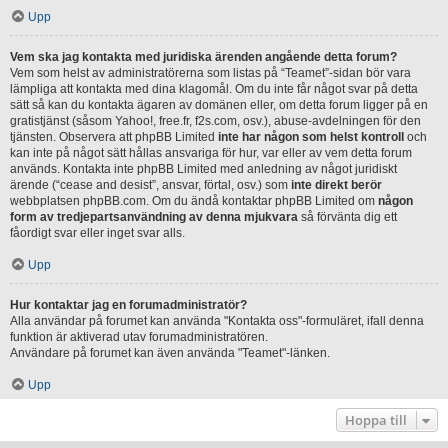
Upp
Vem ska jag kontakta med juridiska ärenden angående detta forum?
Vem som helst av administratörerna som listas på “Teamet”-sidan bör vara
lämpliga att kontakta med dina klagomål. Om du inte får något svar på detta
sätt så kan du kontakta ägaren av domänen eller, om detta forum ligger på en
gratistjänst (såsom Yahoo!, free.fr, f2s.com, osv.), abuse-avdelningen för den
tjänsten. Observera att phpBB Limited
inte har någon som helst kontroll
och
kan inte på något sätt hållas ansvariga för hur, var eller av vem detta forum
används. Kontakta inte phpBB Limited med anledning av något juridiskt
ärende (“cease and desist”, ansvar, förtal, osv.) som
inte direkt berör
webbplatsen phpBB.com. Om du ändå kontaktar phpBB Limited om
någon
form av tredjepartsanvändning av denna mjukvara
så förvänta dig ett
fåordigt svar eller inget svar alls.
Upp
Hur kontaktar jag en forumadministratör?
Alla användar på forumet kan använda "Kontakta oss"-formuläret, ifall denna
funktion är aktiverad utav forumadministratören.
Användare på forumet kan även använda "Teamet"-länken.
Upp
Hoppa till