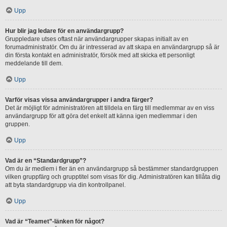
Upp
Hur blir jag ledare för en användargrupp?
Gruppledare utses oftast när användargrupper skapas initialt av en
forumadministratör. Om du är intresserad av att skapa en användargrupp så är
din första kontakt en administratör, försök med att skicka ett personligt
meddelande till dem.
Upp
Varför visas vissa användargrupper i andra färger?
Det är möjligt för administratören att tilldela en färg till medlemmar av en viss
användargrupp för att göra det enkelt att känna igen medlemmar i den
gruppen.
Upp
Vad är en “Standardgrupp”?
Om du är medlem i fler än en användargrupp så bestämmer standardgruppen
vilken gruppfärg och grupptitel som visas för dig. Administratören kan tillåta dig
att byta standardgrupp via din kontrollpanel.
Upp
Vad är “Teamet”-länken för något?