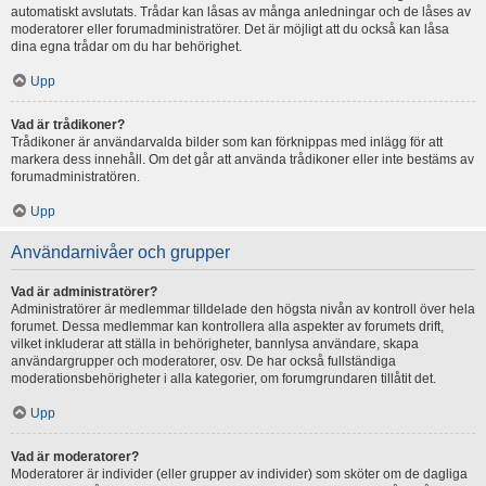
automatiskt avslutats. Trådar kan låsas av många anledningar och de låses av
moderatorer eller forumadministratörer. Det är möjligt att du också kan låsa
dina egna trådar om du har behörighet.
Upp
Vad är trådikoner?
Trådikoner är användarvalda bilder som kan förknippas med inlägg för att
markera dess innehåll. Om det går att använda trådikoner eller inte bestäms av
forumadministratören.
Upp
Användarnivåer och grupper
Vad är administratörer?
Administratörer är medlemmar tilldelade den högsta nivån av kontroll över hela
forumet. Dessa medlemmar kan kontrollera alla aspekter av forumets drift,
vilket inkluderar att ställa in behörigheter, bannlysa användare, skapa
användargrupper och moderatorer, osv. De har också fullständiga
moderationsbehörigheter i alla kategorier, om forumgrundaren tillåtit det.
Upp
Vad är moderatorer?
Moderatorer är individer (eller grupper av individer) som sköter om de dagliga