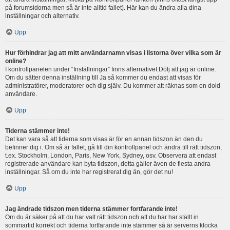
på forumsidorna men så är inte alltid fallet). Här kan du ändra alla dina
inställningar och alternativ.
Upp
Hur förhindrar jag att mitt användarnamn visas i listorna över vilka som är
online?
I kontrollpanelen under “Inställningar” finns alternativet Dölj att jag är online.
Om du sätter denna inställning till Ja så kommer du endast att visas för
administratörer, moderatorer och dig själv. Du kommer att räknas som en dold
användare.
Upp
Tiderna stämmer inte!
Det kan vara så att tiderna som visas är för en annan tidszon än den du
befinner dig i. Om så är fallet, gå till din kontrollpanel och ändra till rätt tidszon,
t.ex. Stockholm, London, Paris, New York, Sydney, osv. Observera att endast
registrerade användare kan byta tidszon, detta gäller även de flesta andra
inställningar. Så om du inte har registrerat dig än, gör det nu!
Upp
Jag ändrade tidszon men tiderna stämmer fortfarande inte!
Om du är säker på att du har valt rätt tidszon och att du har har ställt in
sommartid korrekt och tiderna fortfarande inte stämmer så är serverns klocka