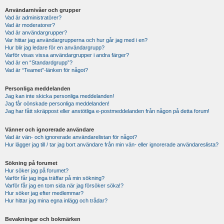
Användarnivåer och grupper
Vad är administratörer?
Vad är moderatorer?
Vad är användargrupper?
Var hittar jag användargrupperna och hur går jag med i en?
Hur blir jag ledare för en användargrupp?
Varför visas vissa användargrupper i andra färger?
Vad är en “Standardgrupp”?
Vad är “Teamet”-länken för något?
Personliga meddelanden
Jag kan inte skicka personliga meddelanden!
Jag får oönskade personliga meddelanden!
Jag har fått skräppost eller anstötliga e-postmeddelanden från någon på detta forum!
Vänner och ignorerade användare
Vad är vän- och ignorerade användarelistan för något?
Hur lägger jag till / tar jag bort användare från min vän- eller ignorerade användareslista?
Sökning på forumet
Hur söker jag på forumet?
Varför får jag inga träffar på min sökning?
Varför får jag en tom sida när jag försöker söka!?
Hur söker jag efter medlemmar?
Hur hittar jag mina egna inlägg och trådar?
Bevakningar och bokmärken