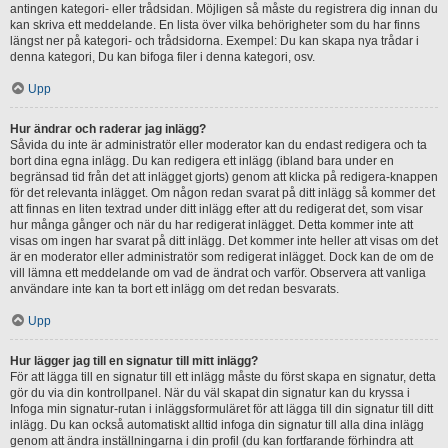
antingen kategori- eller trådsidan. Möjligen så måste du registrera dig innan du
kan skriva ett meddelande. En lista över vilka behörigheter som du har finns
längst ner på kategori- och trådsidorna. Exempel: Du kan skapa nya trådar i
denna kategori, Du kan bifoga filer i denna kategori, osv.
Upp
Hur ändrar och raderar jag inlägg?
Såvida du inte är administratör eller moderator kan du endast redigera och ta
bort dina egna inlägg. Du kan redigera ett inlägg (ibland bara under en
begränsad tid från det att inlägget gjorts) genom att klicka på redigera-knappen
för det relevanta inlägget. Om någon redan svarat på ditt inlägg så kommer det
att finnas en liten textrad under ditt inlägg efter att du redigerat det, som visar
hur många gånger och när du har redigerat inlägget. Detta kommer inte att
visas om ingen har svarat på ditt inlägg. Det kommer inte heller att visas om det
är en moderator eller administratör som redigerat inlägget. Dock kan de om de
vill lämna ett meddelande om vad de ändrat och varför. Observera att vanliga
användare inte kan ta bort ett inlägg om det redan besvarats.
Upp
Hur lägger jag till en signatur till mitt inlägg?
För att lägga till en signatur till ett inlägg måste du först skapa en signatur, detta
gör du via din kontrollpanel. När du väl skapat din signatur kan du kryssa i
Infoga min signatur-rutan i inläggsformuläret för att lägga till din signatur till ditt
inlägg. Du kan också automatiskt alltid infoga din signatur till alla dina inlägg
genom att ändra inställningarna i din profil (du kan fortfarande förhindra att