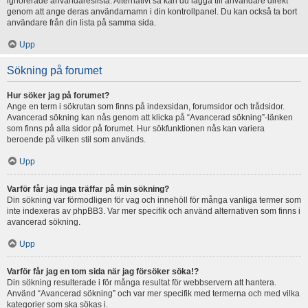
ignorerade användareslista. Alternativt så kan du lägga till användare direkt
genom att ange deras användarnamn i din kontrollpanel. Du kan också ta bort
användare från din lista på samma sida.
Upp
Sökning på forumet
Hur söker jag på forumet?
Ange en term i sökrutan som finns på indexsidan, forumsidor och trådsidor.
Avancerad sökning kan nås genom att klicka på “Avancerad sökning”-länken
som finns på alla sidor på forumet. Hur sökfunktionen nås kan variera
beroende på vilken stil som används.
Upp
Varför får jag inga träffar på min sökning?
Din sökning var förmodligen för vag och innehöll för många vanliga termer som
inte indexeras av phpBB3. Var mer specifik och använd alternativen som finns i
avancerad sökning.
Upp
Varför får jag en tom sida när jag försöker söka!?
Din sökning resulterade i för många resultat för webbservern att hantera.
Använd “Avancerad sökning” och var mer specifik med termerna och med vilka
kategorier som ska sökas i.