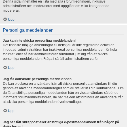
Denna sida innehåller en lista med alla i forumledningen, inklusive
administratörer och moderatorer med uppgifter om vilka kategorier de
modererar.
Upp
Personliga meddelanden
Jag kan inte skicka personliga meddelanden!
Det finns tre möjliga anledningar till detta; du är inte registrerad och/eller
inloggad, administratören har inaktiverat personliga meddelanden för hela
forumet, eller så har administratören förhindrat just dig från att skicka
personliga meddelanden. Fråga i så fall administratören varför.
Upp
Jag får oönskade personliga meddelanden!
Du kan blockera en användare från att skicka personliga användare till dig
genom att använda meddelanderegler som du ställer in i din kontrollpanel. Om
du får anstötliga personliga meddelanden från en viss användare så bör du
informera forumadministratören, de har makten att förhindra en användare från
att skicka personliga meddelanden överhuvudtaget.
Upp
Jag har fått skräppost eller anstötliga e-postmeddelanden från någon på
detta forum!