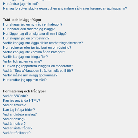
Hur ändrar jag min titel?
När jag försöker skicka e-post till en användare så kräver forumet att jag loggar in?
Tråd- och inläggsfrågor
Hur skapar jag en ny tråd i en kategori?
Hur ändrar och raderar jag inlägg?
Hur lägger jag till en signatur till mitt inlägg?
Hur skapar jag en omröstning?
Varför kan jag inte lägga till fler omröstningsalternativ?
Hur redigerar eller tar jag bort en omröstning?
Varför kan jag inte komma åt en kategori?
Varför kan jag inte bifoga filer?
Varför fick jag en varning?
Hur kan jag rapportera inlägg till en moderator?
Vad är “Spara”-knappen i trådformuläret till för?
Varför måste mitt inlägg godkännas?
Hur knuffar jag upp min tråd?
Formatering och trådtyper
Vad är BBCode?
Kan jag använda HTML?
Vad är smilies?
Kan jag infoga bilder?
Vad är globala anslag?
Vad är anslag?
Vad är notiser?
Vad är låsta trådar?
Vad är trådikoner?