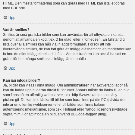
HTML. Den mesta formatering som kan göras med HTML kan istället göras
med BBCode.
Upp
Vad är smilies?
Smilies är små grafiska bilder som kan användas för att uttrycka en känsla
genom att använda en kod, t.ex. :) för glad, eller :( för ledsen. En fullständig
lista över alla smilies kan nås via inläggsformuläret. Försök att inte
överanvända smilies, de kan fort göra ett inlägg oläsbart och en moderator kan
ta bort de eller inlägget helt och hållet. Administratören kan också ha satt en
gräns för hur många smilies ett inlägg får innehålla.
Upp
Kan jag infoga bilder?
Ja, bilder kan visas i dina inlägg. Om administratören har aktiverat bilagor så
kan du ladda upp bilderna direkt till forumet. Annars måste du länka till en bild
som finns på en offentlig webbserver, t.ex. http://www.example.com/my-
picture.gif. Du kan inte länka till bilder som bara finns på din PC (såvida den
inte är en offentlig webbserver) eller till bilder som finns bakom
autentiseringsmekanismer, som t.ex. Hotmail eller Yahoo, lösenorsskyddade
sajter, m.m. För att infoga en bild, använd BBCode-taggen [img].
Upp