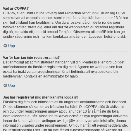
Vad är COPPA?
COPPA, eller Child Online Privacy and Protection Act of 1998, är en lag i USA
som kräver att webbplatser som samlar in information från barn under 13 år har
skriftligt tillstånd från föräldrarna. Om du är osäker på om detta rör dig som
försöker att registrera dig, eller om det rör webbplatsen du försöker registrera
dig på, kontakta ett juridiskt ombud för hjälp. Observera att phpBB inte kan ge
juridisk rådgivning och inte kan kontaktas angående något som helst juridiskt.
Upp
Varför kan jag inte registrera mig?
Det är möjligt att administratören har bannlyst din IP-adress eller förbjudit det
användarnamn du försöker registrera dig med. Ägaren av webbplatsen kan
också ha inaktiverat nyregistreringar för att förhindra att nya besökare blir
medlemmar. Kontakta en administratör för hjälp.
Upp
Jag har registrerat mig men kan inte logga in!
Försäkra dig först och främst om att du anger rätt användarnamn och lösenord.
Om de stämmer så kan en av två saker ha hänt. Om COPPA-stöd är aktiverat
och du under registreringen angav att du är under 13 år så måste du följa
instruktionerna du fått. Vissa forum kräver också att nya registreringar aktiveras
innan de kan användas, antingen av dig själv eller av an administratör; denna
information visades under registreringen. Om du har fått ett e-postmeddelande,
följ instruktionerna i det. Om du inte fått ett e-postmeddelande så kanske du