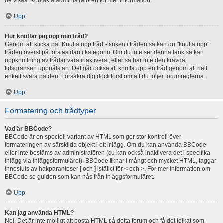
de visas. Kontakta administratören för mer information.
Upp
Hur knuffar jag upp min tråd?
Genom att klicka på “Knuffa upp tråd”-länken i tråden så kan du "knuffa upp"
tråden överst på förstasidan i kategorin. Om du inte ser denna länk så kan
uppknuffning av trådar vara inaktiverat, eller så har inte den krävda
tidsgränsen uppnåts än. Det går också att knuffa upp en tråd genom att helt
enkelt svara på den. Försäkra dig dock först om att du följer forumreglerna.
Upp
Formatering och trådtyper
Vad är BBCode?
BBCode är en speciell variant av HTML som ger stor kontroll över
formateringen av särskilda objekt i ett inlägg. Om du kan använda BBCode
eller inte bestäms av administratören (du kan också inaktivera det i specifika
inlägg via inläggsformuläret). BBCode liknar i mångt och mycket HTML, taggar
innesluts av hakparanteser [ och ] istället för < och >. För mer information om
BBCode se guiden som kan nås från inläggsformuläret.
Upp
Kan jag använda HTML?
Nej. Det är inte möjligt att posta HTML på detta forum och få det tolkat som