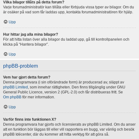
Vilka bilagor tillåts på detta forum?
Varje forumadministratör kan tillåta eller förbjuda vissa typer av bilagor. Om du
är osäker på vad som får laddas upp, kontakta forumadministratören för hjälp.
Upp
Hur hittar jag alla mina bilagor?
För att hitta listan över alla bilagor du laddat upp, gå till kontrollpanelen och
klicka på “Hantera bilagor”.
Upp
phpBB-problem
Vem har gjort detta forum?
Denna programvara (i sin oförändrade form) är producerad av, släppt av
phpBB Limited
, som innehar rättigheten. Den finns tillgänglig under GNU
General Public Licence, version 2 (GPL-2.0) och får distribueras fritt. Se
Om phpBB
för mer information.
Upp
Varför finns inte funktionen X?
Denna programvara har gjorts och licensierats av phpBB Limited. Om du anser
att en funktion bör läggas till eller vill rapportera en bugg, var vänlig och besök
phpBB Idécenter, där du kommer att hitta verktyg för att göra så.