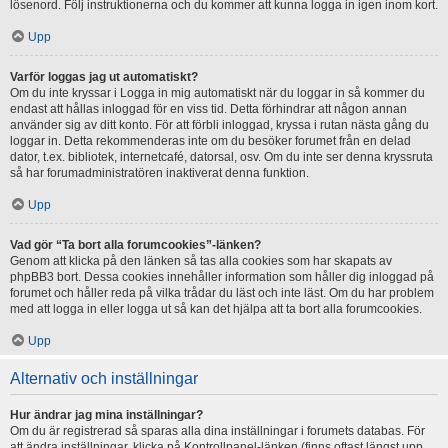
lösenord. Följ instruktionerna och du kommer att kunna logga in igen inom kort.
Upp
Varför loggas jag ut automatiskt?
Om du inte kryssar i Logga in mig automatiskt när du loggar in så kommer du
endast att hållas inloggad för en viss tid. Detta förhindrar att någon annan
använder sig av ditt konto. För att förbli inloggad, kryssa i rutan nästa gång du
loggar in. Detta rekommenderas inte om du besöker forumet från en delad
dator, t.ex. bibliotek, internetcafé, datorsal, osv. Om du inte ser denna kryssruta
så har forumadministratören inaktiverat denna funktion.
Upp
Vad gör “Ta bort alla forumcookies”-länken?
Genom att klicka på den länken så tas alla cookies som har skapats av
phpBB3 bort. Dessa cookies innehåller information som håller dig inloggad på
forumet och håller reda på vilka trådar du läst och inte läst. Om du har problem
med att logga in eller logga ut så kan det hjälpa att ta bort alla forumcookies.
Upp
Alternativ och inställningar
Hur ändrar jag mina inställningar?
Om du är registrerad så sparas alla dina inställningar i forumets databas. För
att ändra inställningar, klicka på Kontrollpanel-länken (finns oftast längst upp