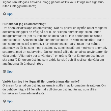
signaturen infogas i enskilda inlägg genom att klicka ur Infoga min signatur-
rutan i inläggsformuläret).
Upp
Hur skapar jag en omröstning?
Det är enkelt att skapa en omröstning. När du postar en ny tråd (eller redigerar
det första inlägget i en tråd) så bör du se “Skapa omröstning”-fliken under
inläggsformuläret (om du inte kan se detta har du inte behörighet att skapa
omröstningar). Skriv in en fråga för omröstningen i “Omröstningsfråga”-rutan
och sedan minst två alternativ i “Omröstningsalternativ”-rutan (hur många
alternativ du får ha som mest bestäms av administratören) med varje alternativ
separerat med en radbrytning. Du kan också välja det antal val användaren får
välja under “Alternativ per användare”, en gräns för hur länge omröstningen
ska vara (0 för en omröstning som aldrig tar slut) och till sist kan du välja om
användarna får ändra sin röst.
Upp
Varför kan jag inte lägga till fler omröstningsalternativ?
Gränsen för antal omröstningsalternativ ställs in av forumadministratören. Om
du behöver lägga till fler alternativ till din omröstning än vad som tillåts,
kontakta en forumadministratör.
Upp