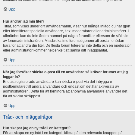
Upp
Hur ändrar jag min titel?
Titlar, som visas under ditt användarnamn, visar hur många inlägg du har gjort
eller identifierar speciella användare, t.ex. moderatorer eller administratörer. I
allmänhet kan du inte ändra namnet på några forumtitlar eftersom de ställs in
av forumadministratören. Missbruka inte forumet genom att posta i onödan
bara för att ändra din titel. De flesta forum tolererar inte detta och en moderator
eller administratör kommer helt enkelt att sänka ditt inläggsantal.
Upp
När jag försöker skicka e-post till en användare så kräver forumet att jag
loggar in?
Endast registrerade användare kan skicka e-post via det inbygga e-
postformuläret till andra användare och endast om det har aktiverats av
administratören. Detta för att förhindra att anonyma användare använder det
för att skicka skräppost.
Upp
Tråd- och inläggsfrågor
Hur skapar jag en ny tråd i en kategori?
För att skapa en ny tråd i en kategori, klicka på den relevanta knappen på