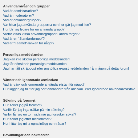
Användarnivåer och grupper
Vad är administratörer?
Vad är moderatorer?
Vad är användargrupper?
Var hittar jag användargrupperna och hur går jag med i en?
Hur blir jag ledare för en användargrupp?
Varför visas vissa användargrupper i andra färger?
Vad är en “Standardgrupp”?
Vad är “Teamet”-länken för något?
Personliga meddelanden
Jag kan inte skicka personliga meddelanden!
Jag får oönskade personliga meddelanden!
Jag har fått skräppost eller anstötliga e-postmeddelanden från någon på detta forum!
Vänner och ignorerade användare
Vad är vän- och ignorerade användarelistan för något?
Hur lägger jag till / tar jag bort användare från min vän- eller ignorerade användareslista?
Sökning på forumet
Hur söker jag på forumet?
Varför får jag inga träffar på min sökning?
Varför får jag en tom sida när jag försöker söka!?
Hur söker jag efter medlemmar?
Hur hittar jag mina egna inlägg och trådar?
Bevakningar och bokmärken