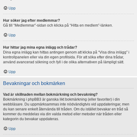
Upp
Hur söker jag efter medlemmar?
Gå till “Medlemmar”-sidan och klicka på “Hitta en medlem”-länken.
Upp
Hur hittar jag mina egna inlägg och trådar?
Dina egna inlägg kan hittas antingen genom att klicka på “Visa dina inlägg” i
kontrollpanelen eller via din egen profilsida. För att söka efter dina trådar,
använd avancerad sökning och fyll i de olika alternativen på lämpligt sätt.
Upp
Bevakningar och bokmärken
Vad är skillnaden mellan bokmärkning och bevakning?
Bokmärkning i phpBB3 är ganska likt bokmärkning (eller favoriter) i din
webbläsare. Du uppmärksammas inte nödvändigtvis vid uppdateringar, men
du kan senare enkelt återvända till tråden. Om du istället bevakar en tråd så
kommer du meddelas via din valda metod eller metoder när tråden eller
kategorin du bevakar uppdateras.
Upp