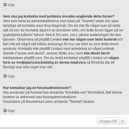
Upp
Vem ska jag kontakta med juridiska ärenden angående detta forum?
Vem som helst av administratörerna som listas på “Teamet”-sidan bör vara
lämpliga att kontakta med dina klagomål. Om du inte får något svar på detta
sätt så kan du kontakta ägaren av domänen eller, om detta forum ligger på en
gratistjänst (såsom Yahoo!, free.fr, f2s.com, osv.), abuse-avdelningen för den
tjänsten. Observera att phpBB Limited
inte har någon som helst kontroll
och
kan inte på något sätt hållas ansvariga för hur, var eller av vem detta forum
används. Kontakta inte phpBB Limited med anledning av något juridiskt
ärende (“cease and desist”, ansvar, förtal, osv.) som
inte direkt berör
webbplatsen phpBB.com. Om du ändå kontaktar phpBB Limited om
någon
form av tredjepartsanvändning av denna mjukvara
så förvänta dig ett
fåordigt svar eller inget svar alls.
Upp
Hur kontaktar jag en forumadministratör?
Alla användar på forumet kan använda "Kontakta oss"-formuläret, ifall denna
funktion är aktiverad utav forumadministratören.
Användare på forumet kan även använda "Teamet"-länken.
Upp
Hoppa till