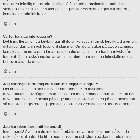
angav en felaktig e-postadress eller så fastnade e-postmeddelandet i ett
skräppostfilter. Om du är säker på att e-postadressen du angav var korrekt,
kontakta en administratör.
Upp
Varför kan jag inte logga in?
Det finns flera möjliga förklaringar till detta. Först och främst, försäkra dig om att
ditt användarnamn och lösenord stämmer. Om du är säker på att de stämmer,
kontakta administratören för att försäkra dig om att du inte har bannlysts från
forumet. Det är också möjligt att administratören har gjort en felinställning och
behöver åtgärda detta.
Upp
Jag har registrerat mig men kan inte logga in längre?!
Det är möjligt att en administratör har raderat eller inaktiverat ditt
användarkonto av någon orsak. Dessutom rensar många forum då och då bort
användare som inte postat på länge för att minska storleken på databasen. Om
så har skett, registrera dig igen och försök involvera dig mer i diskussionerna.
Upp
Jag har glömt bort mitt lösenord!
Ingen panik! Även om du inte kan återfå ditt nuvarande lösenord så kan du
enkelt återställa det. Gå till inloggningssidan och klicka på Jag har glömt mitt