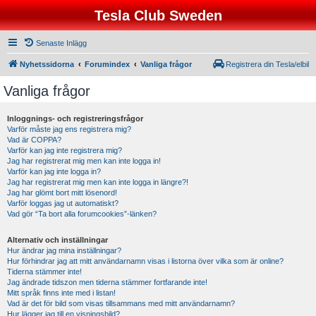
Tesla Club Sweden
Senaste Inlägg
Nyhetssidorna
Forumindex
Vanliga frågor
Registrera din Tesla/elbil
Vanliga frågor
Inloggnings- och registreringsfrågor
Varför måste jag ens registrera mig?
Vad är COPPA?
Varför kan jag inte registrera mig?
Jag har registrerat mig men kan inte logga in!
Varför kan jag inte logga in?
Jag har registrerat mig men kan inte logga in längre?!
Jag har glömt bort mitt lösenord!
Varför loggas jag ut automatiskt?
Vad gör “Ta bort alla forumcookies”-länken?
Alternativ och inställningar
Hur ändrar jag mina inställningar?
Hur förhindrar jag att mitt användarnamn visas i listorna över vilka som är online?
Tiderna stämmer inte!
Jag ändrade tidszon men tiderna stämmer fortfarande inte!
Mitt språk finns inte med i listan!
Vad är det för bild som visas tillsammans med mitt användarnamn?
Hur lägger jag till en visningsbild?