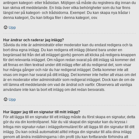
antingen kategori- eller trådsidan. Möjligen så måste du registrera dig innan du
kan skriva ett meddelande. En lista över vilka behörigheter som du har finns
längst ner på kategori- och trådsidorna. Exempel: Du kan skapa nya trådar i
denna kategori, Du kan bifoga filer i denna kategori, osv.
Upp
Hur ändrar och raderar jag inlägg?
Såvida du inte är administratör eller moderator kan du endast redigera och ta
bort dina egna inlägg. Du kan redigera ett inlägg (ibland bara under en
begränsad tid från det att inlägget gjorts) genom att klicka på redigera-knappen
för det relevanta inlägget. Om någon redan svarat på ditt inlägg så kommer det
att finnas en liten textrad under ditt inlägg efter att du redigerat det, som visar
hur många gånger och när du har redigerat inlägget. Detta kommer inte att
visas om ingen har svarat på ditt inlägg. Det kommer inte heller att visas om det
är en moderator eller administratör som redigerat inlägget. Dock kan de om de
vill lämna ett meddelande om vad de ändrat och varför. Observera att vanliga
användare inte kan ta bort ett inlägg om det redan besvarats.
Upp
Hur lägger jag till en signatur till mitt inlägg?
För att lägga till en signatur till ett inlägg måste du först skapa en signatur, detta
gör du via din kontrollpanel. När du väl skapat din signatur kan du kryssa i
Infoga min signatur-rutan i inläggsformuläret för att lägga till din signatur till ditt
inlägg. Du kan också automatiskt alltid infoga din signatur till alla dina inlägg
genom att ändra inställningarna i din profil (du kan fortfarande förhindra att