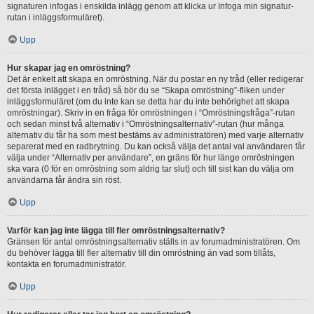
signaturen infogas i enskilda inlägg genom att klicka ur Infoga min signatur-
rutan i inläggsformuläret).
Upp
Hur skapar jag en omröstning?
Det är enkelt att skapa en omröstning. När du postar en ny tråd (eller redigerar
det första inlägget i en tråd) så bör du se “Skapa omröstning”-fliken under
inläggsformuläret (om du inte kan se detta har du inte behörighet att skapa
omröstningar). Skriv in en fråga för omröstningen i “Omröstningsfråga”-rutan
och sedan minst två alternativ i “Omröstningsalternativ”-rutan (hur många
alternativ du får ha som mest bestäms av administratören) med varje alternativ
separerat med en radbrytning. Du kan också välja det antal val användaren får
välja under “Alternativ per användare”, en gräns för hur länge omröstningen
ska vara (0 för en omröstning som aldrig tar slut) och till sist kan du välja om
användarna får ändra sin röst.
Upp
Varför kan jag inte lägga till fler omröstningsalternativ?
Gränsen för antal omröstningsalternativ ställs in av forumadministratören. Om
du behöver lägga till fler alternativ till din omröstning än vad som tillåts,
kontakta en forumadministratör.
Upp