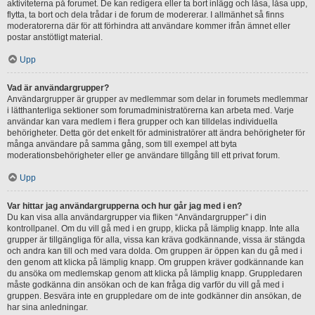
aktiviteterna på forumet. De kan redigera eller ta bort inlägg och låsa, låsa upp,
flytta, ta bort och dela trådar i de forum de modererar. I allmänhet så finns
moderatorerna där för att förhindra att användare kommer ifrån ämnet eller
postar anstötligt material.
Upp
Vad är användargrupper?
Användargrupper är grupper av medlemmar som delar in forumets medlemmar
i lätthanterliga sektioner som forumadministratörerna kan arbeta med. Varje
användar kan vara medlem i flera grupper och kan tilldelas individuella
behörigheter. Detta gör det enkelt för administratörer att ändra behörigheter för
många användare på samma gång, som till exempel att byta
moderationsbehörigheter eller ge användare tillgång till ett privat forum.
Upp
Var hittar jag användargrupperna och hur går jag med i en?
Du kan visa alla användargrupper via fliken “Användargrupper” i din
kontrollpanel. Om du vill gå med i en grupp, klicka på lämplig knapp. Inte alla
grupper är tillgängliga för alla, vissa kan kräva godkännande, vissa är stängda
och andra kan till och med vara dolda. Om gruppen är öppen kan du gå med i
den genom att klicka på lämplig knapp. Om gruppen kräver godkännande kan
du ansöka om medlemskap genom att klicka på lämplig knapp. Gruppledaren
måste godkänna din ansökan och de kan fråga dig varför du vill gå med i
gruppen. Besvära inte en gruppledare om de inte godkänner din ansökan, de
har sina anledningar.