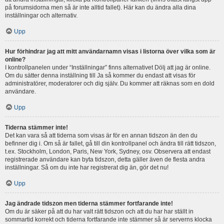
på forumsidorna men så är inte alltid fallet). Här kan du ändra alla dina
inställningar och alternativ.
Upp
Hur förhindrar jag att mitt användarnamn visas i listorna över vilka som är
online?
I kontrollpanelen under “Inställningar” finns alternativet Dölj att jag är online.
Om du sätter denna inställning till Ja så kommer du endast att visas för
administratörer, moderatorer och dig själv. Du kommer att räknas som en dold
användare.
Upp
Tiderna stämmer inte!
Det kan vara så att tiderna som visas är för en annan tidszon än den du
befinner dig i. Om så är fallet, gå till din kontrollpanel och ändra till rätt tidszon,
t.ex. Stockholm, London, Paris, New York, Sydney, osv. Observera att endast
registrerade användare kan byta tidszon, detta gäller även de flesta andra
inställningar. Så om du inte har registrerat dig än, gör det nu!
Upp
Jag ändrade tidszon men tiderna stämmer fortfarande inte!
Om du är säker på att du har valt rätt tidszon och att du har har ställt in
sommartid korrekt och tiderna fortfarande inte stämmer så är serverns klocka