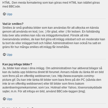
HTML. Den mesta formatering som kan göras med HTML kan istället göras
med BBCode.
Upp
Vad är smilies?
Smilies är små grafiska bilder som kan användas för att uttrycka en känsla
genom att använda en kod, t.ex. :) för glad, eller :( för ledsen. En fullständig
lista över alla smilies kan nås via inläggsformuläret. Försök att inte
överanvända smilies, de kan fort göra ett inlägg oläsbart och en moderator kan
ta bort de eller inlägget helt och hållet. Administratören kan också ha satt en
gräns för hur många smilies ett inlägg får innehålla.
Upp
Kan jag infoga bilder?
Ja, bilder kan visas i dina inlägg. Om administratören har aktiverat bilagor så
kan du ladda upp bilderna direkt till forumet. Annars måste du länka till en bild
som finns på en offentlig webbserver, t.ex. http://www.example.com/my-
picture.gif. Du kan inte länka till bilder som bara finns på din PC (såvida den
inte är en offentlig webbserver) eller till bilder som finns bakom
autentiseringsmekanismer, som t.ex. Hotmail eller Yahoo, lösenorsskyddade
sajter, m.m. För att infoga en bild, använd BBCode-taggen [img].
Upp