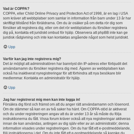
Vad är COPPA?
COPPA, eller Child Online Privacy and Protection Act of 1998, är en lag i USA
som kräver att webbplatser som samlar in information från barn under 13 år har
skriftligt tillstånd från föräldrarna. Om du är osäker på om detta rör dig som
försöker att registrera dig, eller om det rör webbplatsen du försöker registrera
dig på, kontakta ett juridiskt ombud för hjälp. Observera att phpBB inte kan ge
juridisk rådgivning och inte kan kontaktas angående något som helst juridiskt.
Upp
Varför kan jag inte registrera mig?
Det är möjligt att administratören har bannlyst din IP-adress eller förbjudit det
användarnamn du försöker registrera dig med. Ägaren av webbplatsen kan
också ha inaktiverat nyregistreringar för att förhindra att nya besökare blir
medlemmar. Kontakta en administratör för hjälp.
Upp
Jag har registrerat mig men kan inte logga in!
Försäkra dig först och främst om att du anger rätt användarnamn och lösenord.
Om de stämmer så kan en av två saker ha hänt. Om COPPA-stöd är aktiverat
och du under registreringen angav att du är under 13 år så måste du följa
instruktionerna du fått. Vissa forum kräver också att nya registreringar aktiveras
innan de kan användas, antingen av dig själv eller av an administratör; denna
information visades under registreringen. Om du har fått ett e-postmeddelande,
följ instruktionerna i det. Om du inte fått ett e-postmeddelande så kanske du