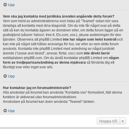
Upp
Vem ska jag kontakta med juridiska ärenden angående detta forum?
Vem som helst av administratörerna som listas på “Teamet”-sidan bör vara
lämpliga att kontakta med dina klagomål. Om du inte får något svar på detta
sätt så kan du kontakta ägaren av domänen eller, om detta forum ligger på en
gratistjänst (såsom Yahoo!, free.fr, f2s.com, osv.), abuse-avdelningen för den
tjänsten. Observera att phpBB Limited
inte har någon som helst kontroll
och
kan inte på något sätt hållas ansvariga för hur, var eller av vem detta forum
används. Kontakta inte phpBB Limited med anledning av något juridiskt
ärende (“cease and desist”, ansvar, förtal, osv.) som
inte direkt berör
webbplatsen phpBB.com. Om du ändå kontaktar phpBB Limited om
någon
form av tredjepartsanvändning av denna mjukvara
så förvänta dig ett
fåordigt svar eller inget svar alls.
Upp
Hur kontaktar jag en forumadministratör?
Alla användar på forumet kan använda "Kontakta oss"-formuläret, ifall denna
funktion är aktiverad utav forumadministratören.
Användare på forumet kan även använda "Teamet"-länken.
Upp
Hoppa till