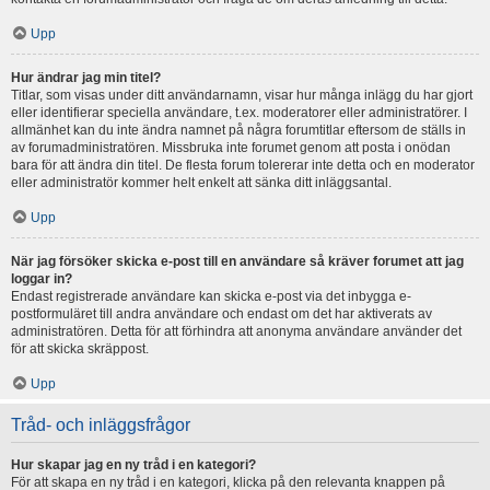
Upp
Hur ändrar jag min titel?
Titlar, som visas under ditt användarnamn, visar hur många inlägg du har gjort
eller identifierar speciella användare, t.ex. moderatorer eller administratörer. I
allmänhet kan du inte ändra namnet på några forumtitlar eftersom de ställs in
av forumadministratören. Missbruka inte forumet genom att posta i onödan
bara för att ändra din titel. De flesta forum tolererar inte detta och en moderator
eller administratör kommer helt enkelt att sänka ditt inläggsantal.
Upp
När jag försöker skicka e-post till en användare så kräver forumet att jag
loggar in?
Endast registrerade användare kan skicka e-post via det inbygga e-
postformuläret till andra användare och endast om det har aktiverats av
administratören. Detta för att förhindra att anonyma användare använder det
för att skicka skräppost.
Upp
Tråd- och inläggsfrågor
Hur skapar jag en ny tråd i en kategori?
För att skapa en ny tråd i en kategori, klicka på den relevanta knappen på