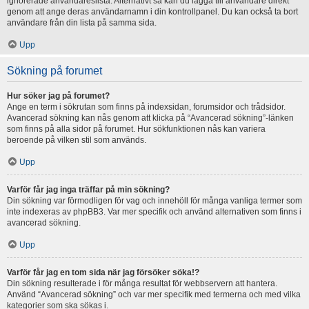
ignorerade användareslista. Alternativt så kan du lägga till användare direkt
genom att ange deras användarnamn i din kontrollpanel. Du kan också ta bort
användare från din lista på samma sida.
Upp
Sökning på forumet
Hur söker jag på forumet?
Ange en term i sökrutan som finns på indexsidan, forumsidor och trådsidor.
Avancerad sökning kan nås genom att klicka på “Avancerad sökning”-länken
som finns på alla sidor på forumet. Hur sökfunktionen nås kan variera
beroende på vilken stil som används.
Upp
Varför får jag inga träffar på min sökning?
Din sökning var förmodligen för vag och innehöll för många vanliga termer som
inte indexeras av phpBB3. Var mer specifik och använd alternativen som finns i
avancerad sökning.
Upp
Varför får jag en tom sida när jag försöker söka!?
Din sökning resulterade i för många resultat för webbservern att hantera.
Använd “Avancerad sökning” och var mer specifik med termerna och med vilka
kategorier som ska sökas i.