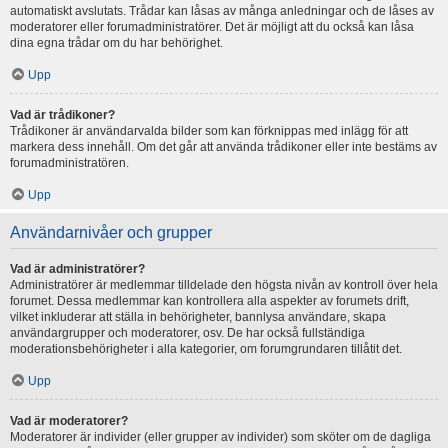
automatiskt avslutats. Trådar kan låsas av många anledningar och de låses av
moderatorer eller forumadministratörer. Det är möjligt att du också kan låsa
dina egna trådar om du har behörighet.
Upp
Vad är trådikoner?
Trådikoner är användarvalda bilder som kan förknippas med inlägg för att
markera dess innehåll. Om det går att använda trådikoner eller inte bestäms av
forumadministratören.
Upp
Användarnivåer och grupper
Vad är administratörer?
Administratörer är medlemmar tilldelade den högsta nivån av kontroll över hela
forumet. Dessa medlemmar kan kontrollera alla aspekter av forumets drift,
vilket inkluderar att ställa in behörigheter, bannlysa användare, skapa
användargrupper och moderatorer, osv. De har också fullständiga
moderationsbehörigheter i alla kategorier, om forumgrundaren tillåtit det.
Upp
Vad är moderatorer?
Moderatorer är individer (eller grupper av individer) som sköter om de dagliga