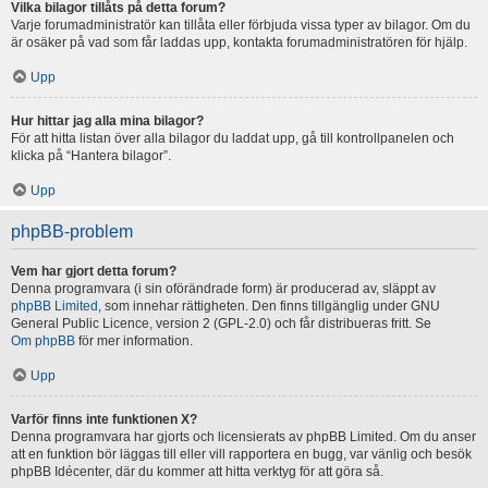
Vilka bilagor tillåts på detta forum?
Varje forumadministratör kan tillåta eller förbjuda vissa typer av bilagor. Om du
är osäker på vad som får laddas upp, kontakta forumadministratören för hjälp.
Upp
Hur hittar jag alla mina bilagor?
För att hitta listan över alla bilagor du laddat upp, gå till kontrollpanelen och
klicka på “Hantera bilagor”.
Upp
phpBB-problem
Vem har gjort detta forum?
Denna programvara (i sin oförändrade form) är producerad av, släppt av
phpBB Limited
, som innehar rättigheten. Den finns tillgänglig under GNU
General Public Licence, version 2 (GPL-2.0) och får distribueras fritt. Se
Om phpBB
för mer information.
Upp
Varför finns inte funktionen X?
Denna programvara har gjorts och licensierats av phpBB Limited. Om du anser
att en funktion bör läggas till eller vill rapportera en bugg, var vänlig och besök
phpBB Idécenter, där du kommer att hitta verktyg för att göra så.