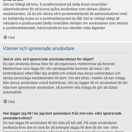
Det var tråkigt att höra. E-postformuläret på detta forum innehåller
säkerhetsrutiner för att kunna spåra användare som skickar sådana
meddelanden, så du bör skicka ett e-postmeddelande till administratören med
en fullständig kopia av e-postmeddelandet du fått. Det är väldigt viktigt att
inkludera e-posthuvudet (detta innehåller detaljer om användaren som skickat
e-postmeddelandet). Administratören kan därefter vidta åtgärder.
Upp
Vänner och ignorerade användare
Vad är vän- och ignorerade användarelistan för något?
Du kan använda dessa listor för att organisera medlemmar på forumet.
Medlemmar som läggs till i din vänskapslista kommer att visas i din
kontrollpanel vilket låter dig snabbt och enkelt visa deras onlinestatus och
skicka personliga meddelanden till dem. Om det stöds i mallen så kan inlägg
från dessa användare också framhävas. Om du lägger till en användare till din
lista över ignorerade användare, så kommer alla inlägg de gör att döljas
automatiskt.
Upp
Hur lägger jag till / tar jag bort användare från min vän- eller ignorerade
användareslista?
Du kan lägga till användare till din lista på två sätt. På varje användares
profilsida finns det en länk för att antingen lägga till dem till din vän- eller