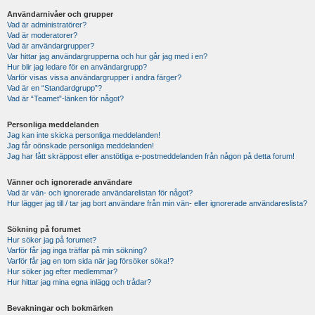
Användarnivåer och grupper
Vad är administratörer?
Vad är moderatorer?
Vad är användargrupper?
Var hittar jag användargrupperna och hur går jag med i en?
Hur blir jag ledare för en användargrupp?
Varför visas vissa användargrupper i andra färger?
Vad är en “Standardgrupp”?
Vad är “Teamet”-länken för något?
Personliga meddelanden
Jag kan inte skicka personliga meddelanden!
Jag får oönskade personliga meddelanden!
Jag har fått skräppost eller anstötliga e-postmeddelanden från någon på detta forum!
Vänner och ignorerade användare
Vad är vän- och ignorerade användarelistan för något?
Hur lägger jag till / tar jag bort användare från min vän- eller ignorerade användareslista?
Sökning på forumet
Hur söker jag på forumet?
Varför får jag inga träffar på min sökning?
Varför får jag en tom sida när jag försöker söka!?
Hur söker jag efter medlemmar?
Hur hittar jag mina egna inlägg och trådar?
Bevakningar och bokmärken