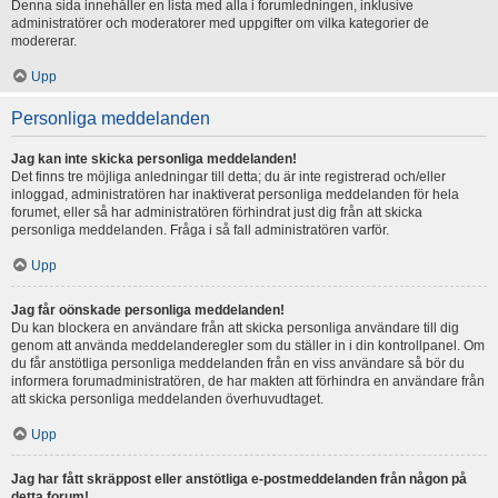
Denna sida innehåller en lista med alla i forumledningen, inklusive
administratörer och moderatorer med uppgifter om vilka kategorier de
modererar.
Upp
Personliga meddelanden
Jag kan inte skicka personliga meddelanden!
Det finns tre möjliga anledningar till detta; du är inte registrerad och/eller
inloggad, administratören har inaktiverat personliga meddelanden för hela
forumet, eller så har administratören förhindrat just dig från att skicka
personliga meddelanden. Fråga i så fall administratören varför.
Upp
Jag får oönskade personliga meddelanden!
Du kan blockera en användare från att skicka personliga användare till dig
genom att använda meddelanderegler som du ställer in i din kontrollpanel. Om
du får anstötliga personliga meddelanden från en viss användare så bör du
informera forumadministratören, de har makten att förhindra en användare från
att skicka personliga meddelanden överhuvudtaget.
Upp
Jag har fått skräppost eller anstötliga e-postmeddelanden från någon på
detta forum!