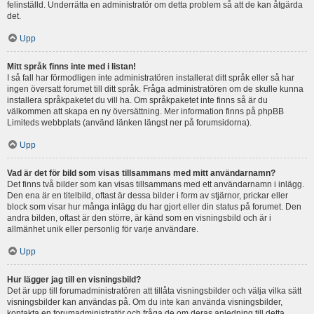
felinställd. Underrätta en administratör om detta problem så att de kan åtgärda
det.
Upp
Mitt språk finns inte med i listan!
I så fall har förmodligen inte administratören installerat ditt språk eller så har
ingen översatt forumet till ditt språk. Fråga administratören om de skulle kunna
installera språkpaketet du vill ha. Om språkpaketet inte finns så är du
välkommen att skapa en ny översättning. Mer information finns på phpBB
Limiteds webbplats (använd länken längst ner på forumsidorna).
Upp
Vad är det för bild som visas tillsammans med mitt användarnamn?
Det finns två bilder som kan visas tillsammans med ett användarnamn i inlägg.
Den ena är en titelbild, oftast är dessa bilder i form av stjärnor, prickar eller
block som visar hur många inlägg du har gjort eller din status på forumet. Den
andra bilden, oftast är den större, är känd som en visningsbild och är i
allmänhet unik eller personlig för varje användare.
Upp
Hur lägger jag till en visningsbild?
Det är upp till forumadministratören att tillåta visningsbilder och välja vilka sätt
visningsbilder kan användas på. Om du inte kan använda visningsbilder,
kontakta en forumadministratör och fråga de om deras anledning till detta.