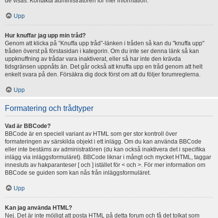
de visas. Kontakta administratören för mer information.
Upp
Hur knuffar jag upp min tråd?
Genom att klicka på “Knuffa upp tråd”-länken i tråden så kan du "knuffa upp"
tråden överst på förstasidan i kategorin. Om du inte ser denna länk så kan
uppknuffning av trådar vara inaktiverat, eller så har inte den krävda
tidsgränsen uppnåts än. Det går också att knuffa upp en tråd genom att helt
enkelt svara på den. Försäkra dig dock först om att du följer forumreglerna.
Upp
Formatering och trådtyper
Vad är BBCode?
BBCode är en speciell variant av HTML som ger stor kontroll över
formateringen av särskilda objekt i ett inlägg. Om du kan använda BBCode
eller inte bestäms av administratören (du kan också inaktivera det i specifika
inlägg via inläggsformuläret). BBCode liknar i mångt och mycket HTML, taggar
innesluts av hakparanteser [ och ] istället för < och >. För mer information om
BBCode se guiden som kan nås från inläggsformuläret.
Upp
Kan jag använda HTML?
Nej. Det är inte möjligt att posta HTML på detta forum och få det tolkat som