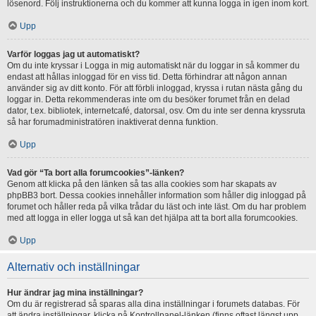
lösenord. Följ instruktionerna och du kommer att kunna logga in igen inom kort.
Upp
Varför loggas jag ut automatiskt?
Om du inte kryssar i Logga in mig automatiskt när du loggar in så kommer du
endast att hållas inloggad för en viss tid. Detta förhindrar att någon annan
använder sig av ditt konto. För att förbli inloggad, kryssa i rutan nästa gång du
loggar in. Detta rekommenderas inte om du besöker forumet från en delad
dator, t.ex. bibliotek, internetcafé, datorsal, osv. Om du inte ser denna kryssruta
så har forumadministratören inaktiverat denna funktion.
Upp
Vad gör “Ta bort alla forumcookies”-länken?
Genom att klicka på den länken så tas alla cookies som har skapats av
phpBB3 bort. Dessa cookies innehåller information som håller dig inloggad på
forumet och håller reda på vilka trådar du läst och inte läst. Om du har problem
med att logga in eller logga ut så kan det hjälpa att ta bort alla forumcookies.
Upp
Alternativ och inställningar
Hur ändrar jag mina inställningar?
Om du är registrerad så sparas alla dina inställningar i forumets databas. För
att ändra inställningar, klicka på Kontrollpanel-länken (finns oftast längst upp