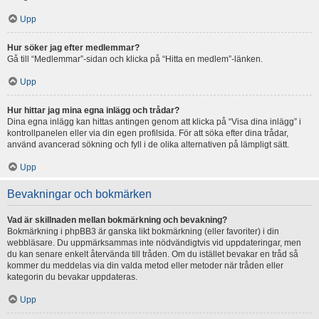
Upp
Hur söker jag efter medlemmar?
Gå till “Medlemmar”-sidan och klicka på “Hitta en medlem”-länken.
Upp
Hur hittar jag mina egna inlägg och trådar?
Dina egna inlägg kan hittas antingen genom att klicka på “Visa dina inlägg” i
kontrollpanelen eller via din egen profilsida. För att söka efter dina trådar,
använd avancerad sökning och fyll i de olika alternativen på lämpligt sätt.
Upp
Bevakningar och bokmärken
Vad är skillnaden mellan bokmärkning och bevakning?
Bokmärkning i phpBB3 är ganska likt bokmärkning (eller favoriter) i din
webbläsare. Du uppmärksammas inte nödvändigtvis vid uppdateringar, men
du kan senare enkelt återvända till tråden. Om du istället bevakar en tråd så
kommer du meddelas via din valda metod eller metoder när tråden eller
kategorin du bevakar uppdateras.
Upp