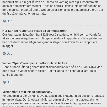
har brutit mot en regel så kan de utfärda en varning mot dig. Observera att
detta är administratörens beslut, och att phpBB Limited inte har någonting att
göra med varningar på andra webbplatser. Kontakta forumadministratören om
du är osäker på varför du varnats.
Upp
Hur kan jag rapportera inlägg till en moderator?
Om forumadministratören har tillåtit det så ska du se en bild som används för
att rapportera inlägg bredvid inlägget som du vill rapportera. Klicka på denna
bild och du kommer att guidas igenom stegen som krävs för att rapportera
inlägget.
Upp
Vad är “Spara”-knappen i trådformuläret till för?
Denna knapp låter dig spara utkast av meddelanden så att du kan skriva klart
och posta de vid ett senare tillfälle. För att ladda in ett sparat utkast, gå till
kontrollpanelen.
Upp
Varför måste mitt inlägg godkännas?
Forumadministratören kan kräva att alla inlägg i kategorin du postar i granskas
innan de visas. Det är också möjligt att administratören har placerat dig i en
grupp av användare som han anser behöver få sina inlägg granskade innan