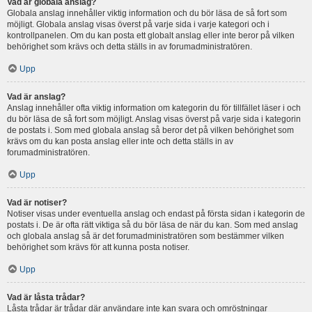
Vad är globala anslag?
Globala anslag innehåller viktig information och du bör läsa de så fort som
möjligt. Globala anslag visas överst på varje sida i varje kategori och i
kontrollpanelen. Om du kan posta ett globalt anslag eller inte beror på vilken
behörighet som krävs och detta ställs in av forumadministratören.
Upp
Vad är anslag?
Anslag innehåller ofta viktig information om kategorin du för tillfället läser i och
du bör läsa de så fort som möjligt. Anslag visas överst på varje sida i kategorin
de postats i. Som med globala anslag så beror det på vilken behörighet som
krävs om du kan posta anslag eller inte och detta ställs in av
forumadministratören.
Upp
Vad är notiser?
Notiser visas under eventuella anslag och endast på första sidan i kategorin de
postats i. De är ofta rätt viktiga så du bör läsa de när du kan. Som med anslag
och globala anslag så är det forumadministratören som bestämmer vilken
behörighet som krävs för att kunna posta notiser.
Upp
Vad är låsta trådar?
Låsta trådar är trådar där användare inte kan svara och omröstningar