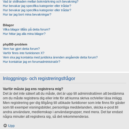
Vad är skillnaden mellan bokmärkning och bevakning?
Hur bevakar jag specifika kategorier eller trådar?
Hur bevakar jag specifika kategorier eller trådar?
Hur tar jag bort mina bevakningar?
Bilagor
Vilka bilagor tillåts på detta forum?
Hur hittar jag alla mina bilagor?
phpBB-problem
Vem har gjort detta forum?
Varför finns inte funktionen X?
Vem ska jag kontakta med juridiska ärenden angående detta forum?
Hur kontaktar jag en forumadministratör?
Inloggnings- och registreringsfrågor
Varför måste jag ens registrera mig?
Det är det inte säkert att du måste, det är upp till administratören att bestämma
om du måste registrera dig eller inte för att kunna skriva och/eller läsa inlägg.
Men registrering ger dig tillgång till utökade funktioner som inte finns för gäster
som till exempel visningsbilder, personliga meddelanden, skicka e-post till
andra användare, medlemskap i användargrupper, med mera. Det tar endast
några minuter att registrera sig, så det rekommenderas.
Upp