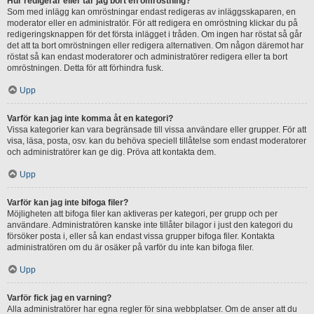
Hur redigerar eller tar jag bort en omröstning?
Som med inlägg kan omröstningar endast redigeras av inläggsskaparen, en
moderator eller en administratör. För att redigera en omröstning klickar du på
redigeringsknappen för det första inlägget i tråden. Om ingen har röstat så går
det att ta bort omröstningen eller redigera alternativen. Om någon däremot har
röstat så kan endast moderatorer och administratörer redigera eller ta bort
omröstningen. Detta för att förhindra fusk.
Upp
Varför kan jag inte komma åt en kategori?
Vissa kategorier kan vara begränsade till vissa användare eller grupper. För att
visa, läsa, posta, osv. kan du behöva speciell tillåtelse som endast moderatorer
och administratörer kan ge dig. Pröva att kontakta dem.
Upp
Varför kan jag inte bifoga filer?
Möjligheten att bifoga filer kan aktiveras per kategori, per grupp och per
användare. Administratören kanske inte tillåter bilagor i just den kategori du
försöker posta i, eller så kan endast vissa grupper bifoga filer. Kontakta
administratören om du är osäker på varför du inte kan bifoga filer.
Upp
Varför fick jag en varning?
Alla administratörer har egna regler för sina webbplatser. Om de anser att du