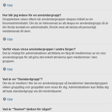
Upp
Hur blir jag ledare för en användargrupp?
Gruppledare utses oftast när användargrupper skapas initialt av en
forumadministratör. Om du är intresserad av att skapa en användargrupp så är
din första kontakt en administratör, försök med att skicka ett personligt
meddelande till dem.
Upp
Varför visas vissa användargrupper i andra färger?
Det är möjligt för administratören att tilldela en färg till medlemmar av en viss
användargrupp för att göra det enkelt att känna igen medlemmar i den
gruppen.
Upp
Vad är en “Standardgrupp”?
Om du är medlem i fler än en användargrupp så bestämmer standardgruppen
vilken gruppfärg och grupptitel som visas för dig. Administratören kan tillåta dig
att byta standardgrupp via din kontrollpanel.
Upp
Vad är “Teamet”-länken för något?