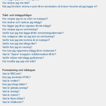
Hur ändrar jag min titel?
När jag försöker skicka e-post till en användare så kräver forumet att jag loggar in?
Tråd- och inläggsfrågor
Hur skapar jag en ny tråd i en kategori?
Hur ändrar och raderar jag inlägg?
Hur lägger jag till en signatur till mitt inlägg?
Hur skapar jag en omröstning?
Varför kan jag inte lägga till fler omröstningsalternativ?
Hur redigerar eller tar jag bort en omröstning?
Varför kan jag inte komma åt en kategori?
Varför kan jag inte bifoga filer?
Varför fick jag en varning?
Hur kan jag rapportera inlägg till en moderator?
Vad är “Spara”-knappen i trådformuläret till för?
Varför måste mitt inlägg godkännas?
Hur knuffar jag upp min tråd?
Formatering och trådtyper
Vad är BBCode?
Kan jag använda HTML?
Vad är smilies?
Kan jag infoga bilder?
Vad är globala anslag?
Vad är anslag?
Vad är notiser?
Vad är låsta trådar?
Vad är trådikoner?