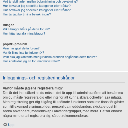
Vad är skillnaden mellan bokmärkning och bevakning?
Hur bevakar jag specifika kategorier eller trådar?
Hur bevakar jag specifika kategorier eller trådar?
Hur tar jag bort mina bevakningar?
Bilagor
Vilka bilagor tillåts på detta forum?
Hur hittar jag alla mina bilagor?
phpBB-problem
Vem har gjort detta forum?
Varför finns inte funktionen X?
Vem ska jag kontakta med juridiska ärenden angående detta forum?
Hur kontaktar jag en forumadministratör?
Inloggnings- och registreringsfrågor
Varför måste jag ens registrera mig?
Det är det inte säkert att du måste, det är upp till administratören att bestämma
om du måste registrera dig eller inte för att kunna skriva och/eller läsa inlägg.
Men registrering ger dig tillgång till utökade funktioner som inte finns för gäster
som till exempel visningsbilder, personliga meddelanden, skicka e-post till
andra användare, medlemskap i användargrupper, med mera. Det tar endast
några minuter att registrera sig, så det rekommenderas.
Upp