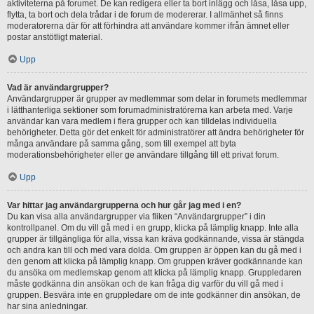
aktiviteterna på forumet. De kan redigera eller ta bort inlägg och låsa, låsa upp,
flytta, ta bort och dela trådar i de forum de modererar. I allmänhet så finns
moderatorerna där för att förhindra att användare kommer ifrån ämnet eller
postar anstötligt material.
Upp
Vad är användargrupper?
Användargrupper är grupper av medlemmar som delar in forumets medlemmar
i lätthanterliga sektioner som forumadministratörerna kan arbeta med. Varje
användar kan vara medlem i flera grupper och kan tilldelas individuella
behörigheter. Detta gör det enkelt för administratörer att ändra behörigheter för
många användare på samma gång, som till exempel att byta
moderationsbehörigheter eller ge användare tillgång till ett privat forum.
Upp
Var hittar jag användargrupperna och hur går jag med i en?
Du kan visa alla användargrupper via fliken “Användargrupper” i din
kontrollpanel. Om du vill gå med i en grupp, klicka på lämplig knapp. Inte alla
grupper är tillgängliga för alla, vissa kan kräva godkännande, vissa är stängda
och andra kan till och med vara dolda. Om gruppen är öppen kan du gå med i
den genom att klicka på lämplig knapp. Om gruppen kräver godkännande kan
du ansöka om medlemskap genom att klicka på lämplig knapp. Gruppledaren
måste godkänna din ansökan och de kan fråga dig varför du vill gå med i
gruppen. Besvära inte en gruppledare om de inte godkänner din ansökan, de
har sina anledningar.