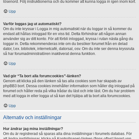
lösenord. Följ instruktionerna och du kommer att kunna logga in igen inom kort.
Upp
Varför loggas jag ut automatiskt?
Om du inte kryssar i Logga in mig automatiskt när du loggar in så kommer du
endast att hållas inloggad för en viss tid. Detta förhindrar att någon annan
använder sig av ditt konto. För att förbli inloggad, kryssa i rutan nästa gång du
loggar in. Detta rekommenderas inte om du besöker forumet från en delad
dator, t.ex. bibliotek, internetcafé, datorsal, osv. Om du inte ser denna kryssruta
så har forumadministratören inaktiverat denna funktion.
Upp
Vad gör “Ta bort alla forumcookies”-länken?
Genom att klicka på den länken så tas alla cookies som har skapats av
phpBB3 bort. Dessa cookies innehåller information som håller dig inloggad på
forumet och håller reda på vilka trådar du läst och inte läst. Om du har problem
med att logga in eller logga ut så kan det hjälpa att ta bort alla forumcookies.
Upp
Alternativ och inställningar
Hur ändrar jag mina inställningar?
Om du är registrerad så sparas alla dina inställningar i forumets databas. För
att ändra inställningar, klicka på Kontrollpanel-länken (finns oftast längst upp