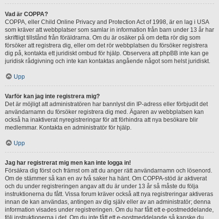
Vad är COPPA?
COPPA, eller Child Online Privacy and Protection Act of 1998, är en lag i USA
som kräver att webbplatser som samlar in information från barn under 13 år har
skriftligt tillstånd från föräldrarna. Om du är osäker på om detta rör dig som
försöker att registrera dig, eller om det rör webbplatsen du försöker registrera
dig på, kontakta ett juridiskt ombud för hjälp. Observera att phpBB inte kan ge
juridisk rådgivning och inte kan kontaktas angående något som helst juridiskt.
Upp
Varför kan jag inte registrera mig?
Det är möjligt att administratören har bannlyst din IP-adress eller förbjudit det
användarnamn du försöker registrera dig med. Ägaren av webbplatsen kan
också ha inaktiverat nyregistreringar för att förhindra att nya besökare blir
medlemmar. Kontakta en administratör för hjälp.
Upp
Jag har registrerat mig men kan inte logga in!
Försäkra dig först och främst om att du anger rätt användarnamn och lösenord.
Om de stämmer så kan en av två saker ha hänt. Om COPPA-stöd är aktiverat
och du under registreringen angav att du är under 13 år så måste du följa
instruktionerna du fått. Vissa forum kräver också att nya registreringar aktiveras
innan de kan användas, antingen av dig själv eller av an administratör; denna
information visades under registreringen. Om du har fått ett e-postmeddelande,
följ instruktionerna i det. Om du inte fått ett e-postmeddelande så kanske du