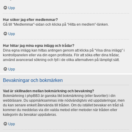
Upp
Hur söker jag efter medlemmar?
Gå till “Medlemmar”-sidan och klicka på “Hitta en medlem”-länken.
Upp
Hur hittar jag mina egna inlägg och trådar?
Dina egna inlägg kan hittas antingen genom att klicka på “Visa dina inlägg” i
kontrollpanelen eller via din egen profilsida. För att söka efter dina trådar,
använd avancerad sökning och fyll i de olika alternativen på lämpligt sätt.
Upp
Bevakningar och bokmärken
Vad är skillnaden mellan bokmärkning och bevakning?
Bokmärkning i phpBB3 är ganska likt bokmärkning (eller favoriter) i din
webbläsare. Du uppmärksammas inte nödvändigtvis vid uppdateringar, men
du kan senare enkelt återvända till tråden. Om du istället bevakar en tråd så
kommer du meddelas via din valda metod eller metoder när tråden eller
kategorin du bevakar uppdateras.
Upp