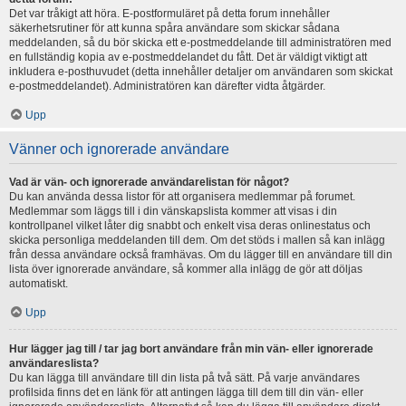
Det var tråkigt att höra. E-postformuläret på detta forum innehåller
säkerhetsrutiner för att kunna spåra användare som skickar sådana
meddelanden, så du bör skicka ett e-postmeddelande till administratören med
en fullständig kopia av e-postmeddelandet du fått. Det är väldigt viktigt att
inkludera e-posthuvudet (detta innehåller detaljer om användaren som skickat
e-postmeddelandet). Administratören kan därefter vidta åtgärder.
Upp
Vänner och ignorerade användare
Vad är vän- och ignorerade användarelistan för något?
Du kan använda dessa listor för att organisera medlemmar på forumet.
Medlemmar som läggs till i din vänskapslista kommer att visas i din
kontrollpanel vilket låter dig snabbt och enkelt visa deras onlinestatus och
skicka personliga meddelanden till dem. Om det stöds i mallen så kan inlägg
från dessa användare också framhävas. Om du lägger till en användare till din
lista över ignorerade användare, så kommer alla inlägg de gör att döljas
automatiskt.
Upp
Hur lägger jag till / tar jag bort användare från min vän- eller ignorerade
användareslista?
Du kan lägga till användare till din lista på två sätt. På varje användares
profilsida finns det en länk för att antingen lägga till dem till din vän- eller