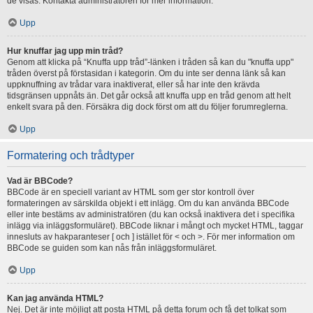
de visas. Kontakta administratören för mer information.
Upp
Hur knuffar jag upp min tråd?
Genom att klicka på “Knuffa upp tråd”-länken i tråden så kan du "knuffa upp"
tråden överst på förstasidan i kategorin. Om du inte ser denna länk så kan
uppknuffning av trådar vara inaktiverat, eller så har inte den krävda
tidsgränsen uppnåts än. Det går också att knuffa upp en tråd genom att helt
enkelt svara på den. Försäkra dig dock först om att du följer forumreglerna.
Upp
Formatering och trådtyper
Vad är BBCode?
BBCode är en speciell variant av HTML som ger stor kontroll över
formateringen av särskilda objekt i ett inlägg. Om du kan använda BBCode
eller inte bestäms av administratören (du kan också inaktivera det i specifika
inlägg via inläggsformuläret). BBCode liknar i mångt och mycket HTML, taggar
innesluts av hakparanteser [ och ] istället för < och >. För mer information om
BBCode se guiden som kan nås från inläggsformuläret.
Upp
Kan jag använda HTML?
Nej. Det är inte möjligt att posta HTML på detta forum och få det tolkat som