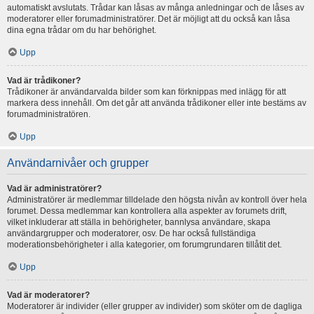
automatiskt avslutats. Trådar kan låsas av många anledningar och de låses av
moderatorer eller forumadministratörer. Det är möjligt att du också kan låsa
dina egna trådar om du har behörighet.
Upp
Vad är trådikoner?
Trådikoner är användarvalda bilder som kan förknippas med inlägg för att
markera dess innehåll. Om det går att använda trådikoner eller inte bestäms av
forumadministratören.
Upp
Användarnivåer och grupper
Vad är administratörer?
Administratörer är medlemmar tilldelade den högsta nivån av kontroll över hela
forumet. Dessa medlemmar kan kontrollera alla aspekter av forumets drift,
vilket inkluderar att ställa in behörigheter, bannlysa användare, skapa
användargrupper och moderatorer, osv. De har också fullständiga
moderationsbehörigheter i alla kategorier, om forumgrundaren tillåtit det.
Upp
Vad är moderatorer?
Moderatorer är individer (eller grupper av individer) som sköter om de dagliga