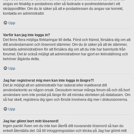
angav en felaktig e-postadress eller så fastnade e-postmeddelandet i ett
skräppostfilter. Om du är säker på att e-postadressen du angav var korrekt,
kontakta en administratör.
Upp
Varför kan jag inte logga in?
Det finns flera möjliga förklaringar till detta. Först och främst, försäkra dig om att
ditt användarnamn och lösenord stämmer. Om du är säker på att de stämmer,
kontakta administratören för att försäkra dig om att du inte har bannlysts från
forumet. Det är också möjligt att administratören har gjort en felinställning och
behöver åtgärda detta.
Upp
Jag har registrerat mig men kan inte logga in längre?!
Det är möjligt att en administratör har raderat eller inaktiverat ditt
användarkonto av någon orsak. Dessutom rensar många forum då och då bort
användare som inte postat på länge för att minska storleken på databasen. Om
så har skett, registrera dig igen och försök involvera dig mer i diskussionerna.
Upp
Jag har glömt bort mitt lösenord!
Ingen panik! Även om du inte kan återfå ditt nuvarande lösenord så kan du
enkelt återställa det. Gå till inloggningssidan och klicka på Jag har glömt mitt