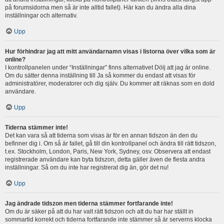
på forumsidorna men så är inte alltid fallet). Här kan du ändra alla dina
inställningar och alternativ.
Upp
Hur förhindrar jag att mitt användarnamn visas i listorna över vilka som är
online?
I kontrollpanelen under “Inställningar” finns alternativet Dölj att jag är online.
Om du sätter denna inställning till Ja så kommer du endast att visas för
administratörer, moderatorer och dig själv. Du kommer att räknas som en dold
användare.
Upp
Tiderna stämmer inte!
Det kan vara så att tiderna som visas är för en annan tidszon än den du
befinner dig i. Om så är fallet, gå till din kontrollpanel och ändra till rätt tidszon,
t.ex. Stockholm, London, Paris, New York, Sydney, osv. Observera att endast
registrerade användare kan byta tidszon, detta gäller även de flesta andra
inställningar. Så om du inte har registrerat dig än, gör det nu!
Upp
Jag ändrade tidszon men tiderna stämmer fortfarande inte!
Om du är säker på att du har valt rätt tidszon och att du har har ställt in
sommartid korrekt och tiderna fortfarande inte stämmer så är serverns klocka