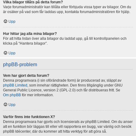
Vilka bilagor tillåts på detta forum?
Varje forumadministratör kan tillåta eller förbjuda vissa typer av bilagor. Om du
är osäker på vad som får laddas upp, kontakta forumadministratören för hjälp.
Upp
Hur hittar jag alla mina bilagor?
För att hitta listan över alla bilagor du laddat upp, gå till kontrollpanelen och
klicka på “Hantera bilagor”.
Upp
phpBB-problem
Vem har gjort detta forum?
Denna programvara (i sin oförändrade form) är producerad av, släppt av
phpBB Limited
, som innehar rättigheten. Den finns tillgänglig under GNU
General Public Licence, version 2 (GPL-2.0) och får distribueras fritt. Se
Om phpBB
för mer information.
Upp
Varför finns inte funktionen X?
Denna programvara har gjorts och licensierats av phpBB Limited. Om du anser
att en funktion bör läggas till eller vill rapportera en bugg, var vänlig och besök
phpBB Idécenter, där du kommer att hitta verktyg för att göra så.