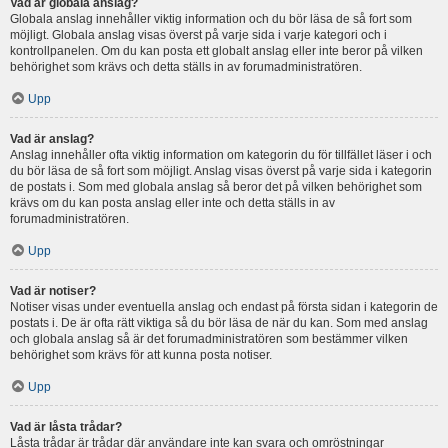
Vad är globala anslag?
Globala anslag innehåller viktig information och du bör läsa de så fort som
möjligt. Globala anslag visas överst på varje sida i varje kategori och i
kontrollpanelen. Om du kan posta ett globalt anslag eller inte beror på vilken
behörighet som krävs och detta ställs in av forumadministratören.
Upp
Vad är anslag?
Anslag innehåller ofta viktig information om kategorin du för tillfället läser i och
du bör läsa de så fort som möjligt. Anslag visas överst på varje sida i kategorin
de postats i. Som med globala anslag så beror det på vilken behörighet som
krävs om du kan posta anslag eller inte och detta ställs in av
forumadministratören.
Upp
Vad är notiser?
Notiser visas under eventuella anslag och endast på första sidan i kategorin de
postats i. De är ofta rätt viktiga så du bör läsa de när du kan. Som med anslag
och globala anslag så är det forumadministratören som bestämmer vilken
behörighet som krävs för att kunna posta notiser.
Upp
Vad är låsta trådar?
Låsta trådar är trådar där användare inte kan svara och omröstningar