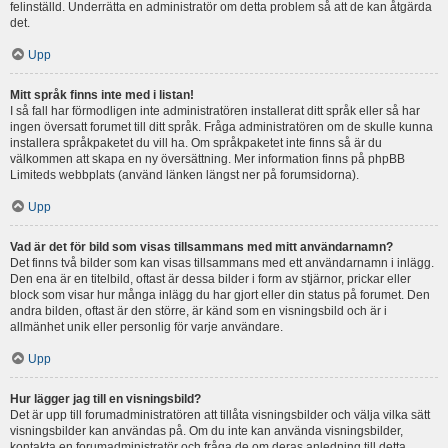
felinställd. Underrätta en administratör om detta problem så att de kan åtgärda
det.
Upp
Mitt språk finns inte med i listan!
I så fall har förmodligen inte administratören installerat ditt språk eller så har
ingen översatt forumet till ditt språk. Fråga administratören om de skulle kunna
installera språkpaketet du vill ha. Om språkpaketet inte finns så är du
välkommen att skapa en ny översättning. Mer information finns på phpBB
Limiteds webbplats (använd länken längst ner på forumsidorna).
Upp
Vad är det för bild som visas tillsammans med mitt användarnamn?
Det finns två bilder som kan visas tillsammans med ett användarnamn i inlägg.
Den ena är en titelbild, oftast är dessa bilder i form av stjärnor, prickar eller
block som visar hur många inlägg du har gjort eller din status på forumet. Den
andra bilden, oftast är den större, är känd som en visningsbild och är i
allmänhet unik eller personlig för varje användare.
Upp
Hur lägger jag till en visningsbild?
Det är upp till forumadministratören att tillåta visningsbilder och välja vilka sätt
visningsbilder kan användas på. Om du inte kan använda visningsbilder,
kontakta en forumadministratör och fråga de om deras anledning till detta.