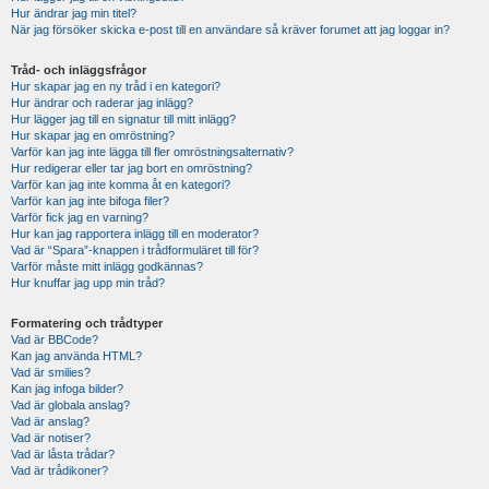
Hur ändrar jag min titel?
När jag försöker skicka e-post till en användare så kräver forumet att jag loggar in?
Tråd- och inläggsfrågor
Hur skapar jag en ny tråd i en kategori?
Hur ändrar och raderar jag inlägg?
Hur lägger jag till en signatur till mitt inlägg?
Hur skapar jag en omröstning?
Varför kan jag inte lägga till fler omröstningsalternativ?
Hur redigerar eller tar jag bort en omröstning?
Varför kan jag inte komma åt en kategori?
Varför kan jag inte bifoga filer?
Varför fick jag en varning?
Hur kan jag rapportera inlägg till en moderator?
Vad är “Spara”-knappen i trådformuläret till för?
Varför måste mitt inlägg godkännas?
Hur knuffar jag upp min tråd?
Formatering och trådtyper
Vad är BBCode?
Kan jag använda HTML?
Vad är smilies?
Kan jag infoga bilder?
Vad är globala anslag?
Vad är anslag?
Vad är notiser?
Vad är låsta trådar?
Vad är trådikoner?