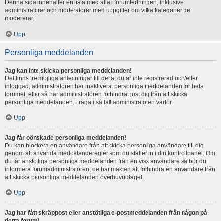
Denna sida innehåller en lista med alla i forumledningen, inklusive
administratörer och moderatorer med uppgifter om vilka kategorier de
modererar.
Upp
Personliga meddelanden
Jag kan inte skicka personliga meddelanden!
Det finns tre möjliga anledningar till detta; du är inte registrerad och/eller
inloggad, administratören har inaktiverat personliga meddelanden för hela
forumet, eller så har administratören förhindrat just dig från att skicka
personliga meddelanden. Fråga i så fall administratören varför.
Upp
Jag får oönskade personliga meddelanden!
Du kan blockera en användare från att skicka personliga användare till dig
genom att använda meddelanderegler som du ställer in i din kontrollpanel. Om
du får anstötliga personliga meddelanden från en viss användare så bör du
informera forumadministratören, de har makten att förhindra en användare från
att skicka personliga meddelanden överhuvudtaget.
Upp
Jag har fått skräppost eller anstötliga e-postmeddelanden från någon på
detta forum!