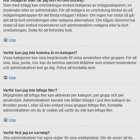
Hur redigerar eller tar jag bort en omröstning?
Som med inlägg kan omröstningar endast redigeras av inläggsskaparen, en
moderator eller en administratör. För att redigera en omröstning klickar du på
redigeringsknappen för det första inlägget i tråden. Om ingen har röstat så går
det att ta bort omröstningen eller redigera alternativen. Om någon däremot har
röstat så kan endast moderatorer och administratörer redigera eller ta bort
omröstningen. Detta för att förhindra fusk.
Upp
Varför kan jag inte komma åt en kategori?
Vissa kategorier kan vara begränsade till vissa användare eller grupper. För att
visa, läsa, posta, osv. kan du behöva speciell tillåtelse som endast moderatorer
och administratörer kan ge dig. Pröva att kontakta dem.
Upp
Varför kan jag inte bifoga filer?
Möjligheten att bifoga filer kan aktiveras per kategori, per grupp och per
användare. Administratören kanske inte tillåter bilagor i just den kategori du
försöker posta i, eller så kan endast vissa grupper bifoga filer. Kontakta
administratören om du är osäker på varför du inte kan bifoga filer.
Upp
Varför fick jag en varning?
Alla administratörer har egna regler för sina webbplatser. Om de anser att du