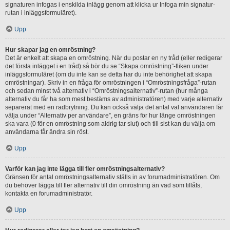
signaturen infogas i enskilda inlägg genom att klicka ur Infoga min signatur-
rutan i inläggsformuläret).
Upp
Hur skapar jag en omröstning?
Det är enkelt att skapa en omröstning. När du postar en ny tråd (eller redigerar
det första inlägget i en tråd) så bör du se “Skapa omröstning”-fliken under
inläggsformuläret (om du inte kan se detta har du inte behörighet att skapa
omröstningar). Skriv in en fråga för omröstningen i “Omröstningsfråga”-rutan
och sedan minst två alternativ i “Omröstningsalternativ”-rutan (hur många
alternativ du får ha som mest bestäms av administratören) med varje alternativ
separerat med en radbrytning. Du kan också välja det antal val användaren får
välja under “Alternativ per användare”, en gräns för hur länge omröstningen
ska vara (0 för en omröstning som aldrig tar slut) och till sist kan du välja om
användarna får ändra sin röst.
Upp
Varför kan jag inte lägga till fler omröstningsalternativ?
Gränsen för antal omröstningsalternativ ställs in av forumadministratören. Om
du behöver lägga till fler alternativ till din omröstning än vad som tillåts,
kontakta en forumadministratör.
Upp