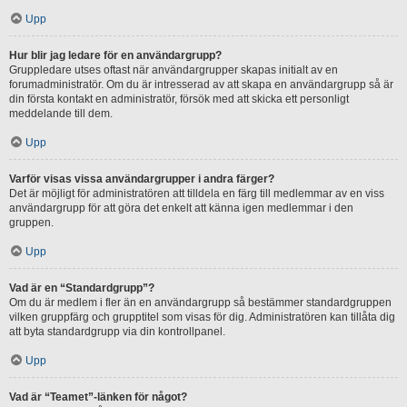
Upp
Hur blir jag ledare för en användargrupp?
Gruppledare utses oftast när användargrupper skapas initialt av en
forumadministratör. Om du är intresserad av att skapa en användargrupp så är
din första kontakt en administratör, försök med att skicka ett personligt
meddelande till dem.
Upp
Varför visas vissa användargrupper i andra färger?
Det är möjligt för administratören att tilldela en färg till medlemmar av en viss
användargrupp för att göra det enkelt att känna igen medlemmar i den
gruppen.
Upp
Vad är en “Standardgrupp”?
Om du är medlem i fler än en användargrupp så bestämmer standardgruppen
vilken gruppfärg och grupptitel som visas för dig. Administratören kan tillåta dig
att byta standardgrupp via din kontrollpanel.
Upp
Vad är “Teamet”-länken för något?