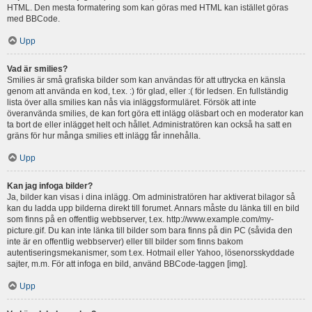
HTML. Den mesta formatering som kan göras med HTML kan istället göras
med BBCode.
Upp
Vad är smilies?
Smilies är små grafiska bilder som kan användas för att uttrycka en känsla
genom att använda en kod, t.ex. :) för glad, eller :( för ledsen. En fullständig
lista över alla smilies kan nås via inläggsformuläret. Försök att inte
överanvända smilies, de kan fort göra ett inlägg oläsbart och en moderator kan
ta bort de eller inlägget helt och hållet. Administratören kan också ha satt en
gräns för hur många smilies ett inlägg får innehålla.
Upp
Kan jag infoga bilder?
Ja, bilder kan visas i dina inlägg. Om administratören har aktiverat bilagor så
kan du ladda upp bilderna direkt till forumet. Annars måste du länka till en bild
som finns på en offentlig webbserver, t.ex. http://www.example.com/my-
picture.gif. Du kan inte länka till bilder som bara finns på din PC (såvida den
inte är en offentlig webbserver) eller till bilder som finns bakom
autentiseringsmekanismer, som t.ex. Hotmail eller Yahoo, lösenorsskyddade
sajter, m.m. För att infoga en bild, använd BBCode-taggen [img].
Upp