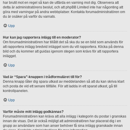
har brutit mot en regel så kan de utfärda en varning mot dig. Observera att
detta är administratörens beslut, och att phpBB Limited inte har någonting att
göra med varningar på andra webbplatser. Kontakta forumadministratören om
du är osäker på varför du varnats.
Upp
Hur kan jag rapportera inlägg till en moderator?
Om forumadministratören har tillåtit det så ska du se en bild som används för
att rapportera inlägg bredvid inlägget som du vill rapportera. Klicka på denna
bild och du kommer att guidas igenom stegen som krävs för att rapportera
inlägget.
Upp
Vad är “Spara”-knappen i trådformuläret till för?
Denna knapp låter dig spara utkast av meddelanden så att du kan skriva klart
och posta de vid ett senare tillfälle. För att ladda in ett sparat utkast, gå till
kontrollpanelen.
Upp
Varför måste mitt inlägg godkännas?
Forumadministratören kan kräva att alla inlägg i kategorin du postar i granskas
innan de visas. Det är också möjligt att administratören har placerat dig i en
grupp av användare som han anser behöver få sina inlägg granskade innan