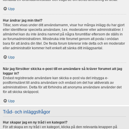
Upp
Hur ändrar jag min titel?
Titlar, som visas under ditt användarnamn, visar hur många inlägg du har gjort
eller identifierar speciella användare, t.ex. moderatorer eller administratörer. I
allmänhet kan du inte ändra namnet på några forumtitlar eftersom de ställs in
av forumadministratören. Missbruka inte forumet genom att posta i onödan
bara för att ändra din titel. De flesta forum tolererar inte detta och en moderator
eller administratör kommer helt enkelt att sänka ditt inläggsantal.
Upp
När jag försöker skicka e-post till en användare så kräver forumet att jag
loggar in?
Endast registrerade användare kan skicka e-post via det inbygga e-
postformuläret till andra användare och endast om det har aktiverats av
administratören. Detta för att förhindra att anonyma användare använder det
för att skicka skräppost.
Upp
Tråd- och inläggsfrågor
Hur skapar jag en ny tråd i en kategori?
För att skapa en ny tråd i en kategori, klicka på den relevanta knappen på