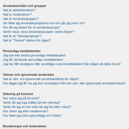
Användarnivåer och grupper
Vad är administratörer?
Vad är moderatorer?
Vad är användargrupper?
Var hittar jag användargrupperna och hur går jag med i en?
Hur blir jag ledare för en användargrupp?
Varför visas vissa användargrupper i andra färger?
Vad är en “Standardgrupp”?
Vad är “Teamet”-länken för något?
Personliga meddelanden
Jag kan inte skicka personliga meddelanden!
Jag får oönskade personliga meddelanden!
Jag har fått skräppost eller anstötliga e-postmeddelanden från någon på detta forum!
Vänner och ignorerade användare
Vad är vän- och ignorerade användarelistan för något?
Hur lägger jag till / tar jag bort användare från min vän- eller ignorerade användareslista?
Sökning på forumet
Hur söker jag på forumet?
Varför får jag inga träffar på min sökning?
Varför får jag en tom sida när jag försöker söka!?
Hur söker jag efter medlemmar?
Hur hittar jag mina egna inlägg och trådar?
Bevakningar och bokmärken