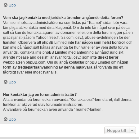
Upp
Vem ska jag kontakta med juridiska ärenden angående detta forum?
Vem som helst av administratörerna som listas på “Teamet”-sidan bör vara
lämpliga att kontakta med dina klagomål. Om du inte får något svar på detta
sätt så kan du kontakta ägaren av domänen eller, om detta forum ligger på en
gratistjänst (såsom Yahoo!, free.fr, f2s.com, osv.), abuse-avdelningen för den
tjänsten. Observera att phpBB Limited
inte har någon som helst kontroll
och
kan inte på något sätt hållas ansvariga för hur, var eller av vem detta forum
används. Kontakta inte phpBB Limited med anledning av något juridiskt
ärende (“cease and desist”, ansvar, förtal, osv.) som
inte direkt berör
webbplatsen phpBB.com. Om du ändå kontaktar phpBB Limited om
någon
form av tredjepartsanvändning av denna mjukvara
så förvänta dig ett
fåordigt svar eller inget svar alls.
Upp
Hur kontaktar jag en forumadministratör?
Alla användar på forumet kan använda "Kontakta oss"-formuläret, ifall denna
funktion är aktiverad utav forumadministratören.
Användare på forumet kan även använda "Teamet"-länken.
Upp
Hoppa till