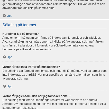
ignorerade användareslista. Alternativt så kan du lägga till användare direkt
genom att ange deras användarnamn i din kontrollpanel. Du kan också ta bort
användare från din lista på samma sida.
Upp
Sökning på forumet
Hur söker jag på forumet?
Ange en term i sökrutan som finns på indexsidan, forumsidor och trådsidor.
Avancerad sökning kan nås genom att klicka på “Avancerad sökning”-länken
som finns på alla sidor på forumet. Hur sökfunktionen nås kan variera
beroende på vilken stil som används.
Upp
Varför får jag inga träffar på min sökning?
Din sökning var förmodligen för vag och innehöll för många vanliga termer som
inte indexeras av phpBB3. Var mer specifik och använd alternativen som finns i
avancerad sökning.
Upp
Varför får jag en tom sida när jag försöker söka!?
Din sökning resulterade i för många resultat för webbservern att hantera.
Använd “Avancerad sökning” och var mer specifik med termerna och med vilka
kategorier som ska sökas i.