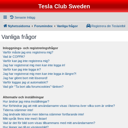
Tesla Club Sweden
Senaste Inlägg
Nyhetssidorna
Forumindex
Vanliga frågor
Registrera din Tesla/elbil
Vanliga frågor
Inloggnings- och registreringsfrågor
Varför måste jag ens registrera mig?
Vad är COPPA?
Varför kan jag inte registrera mig?
Jag har registrerat mig men kan inte logga in!
Varför kan jag inte logga in?
Jag har registrerat mig men kan inte logga in längre?!
Jag har glömt bort mitt lösenord!
Varför loggas jag ut automatiskt?
Vad gör “Ta bort alla forumcookies”-länken?
Alternativ och inställningar
Hur ändrar jag mina inställningar?
Hur förhindrar jag att mitt användarnamn visas i listorna över vilka som är online?
Tiderna stämmer inte!
Jag ändrade tidszon men tiderna stämmer fortfarande inte!
Mitt språk finns inte med i listan!
Vad är det för bild som visas tillsammans med mitt användarnamn?
Hur lägger jag till en visningsbild?