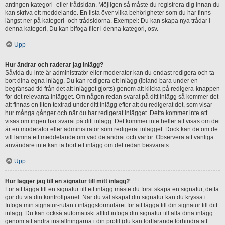
antingen kategori- eller trådsidan. Möjligen så måste du registrera dig innan du
kan skriva ett meddelande. En lista över vilka behörigheter som du har finns
längst ner på kategori- och trådsidorna. Exempel: Du kan skapa nya trådar i
denna kategori, Du kan bifoga filer i denna kategori, osv.
Upp
Hur ändrar och raderar jag inlägg?
Såvida du inte är administratör eller moderator kan du endast redigera och ta
bort dina egna inlägg. Du kan redigera ett inlägg (ibland bara under en
begränsad tid från det att inlägget gjorts) genom att klicka på redigera-knappen
för det relevanta inlägget. Om någon redan svarat på ditt inlägg så kommer det
att finnas en liten textrad under ditt inlägg efter att du redigerat det, som visar
hur många gånger och när du har redigerat inlägget. Detta kommer inte att
visas om ingen har svarat på ditt inlägg. Det kommer inte heller att visas om det
är en moderator eller administratör som redigerat inlägget. Dock kan de om de
vill lämna ett meddelande om vad de ändrat och varför. Observera att vanliga
användare inte kan ta bort ett inlägg om det redan besvarats.
Upp
Hur lägger jag till en signatur till mitt inlägg?
För att lägga till en signatur till ett inlägg måste du först skapa en signatur, detta
gör du via din kontrollpanel. När du väl skapat din signatur kan du kryssa i
Infoga min signatur-rutan i inläggsformuläret för att lägga till din signatur till ditt
inlägg. Du kan också automatiskt alltid infoga din signatur till alla dina inlägg
genom att ändra inställningarna i din profil (du kan fortfarande förhindra att