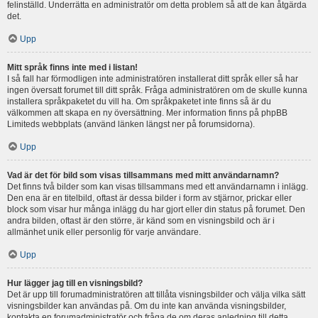
felinställd. Underrätta en administratör om detta problem så att de kan åtgärda
det.
Upp
Mitt språk finns inte med i listan!
I så fall har förmodligen inte administratören installerat ditt språk eller så har
ingen översatt forumet till ditt språk. Fråga administratören om de skulle kunna
installera språkpaketet du vill ha. Om språkpaketet inte finns så är du
välkommen att skapa en ny översättning. Mer information finns på phpBB
Limiteds webbplats (använd länken längst ner på forumsidorna).
Upp
Vad är det för bild som visas tillsammans med mitt användarnamn?
Det finns två bilder som kan visas tillsammans med ett användarnamn i inlägg.
Den ena är en titelbild, oftast är dessa bilder i form av stjärnor, prickar eller
block som visar hur många inlägg du har gjort eller din status på forumet. Den
andra bilden, oftast är den större, är känd som en visningsbild och är i
allmänhet unik eller personlig för varje användare.
Upp
Hur lägger jag till en visningsbild?
Det är upp till forumadministratören att tillåta visningsbilder och välja vilka sätt
visningsbilder kan användas på. Om du inte kan använda visningsbilder,
kontakta en forumadministratör och fråga de om deras anledning till detta.