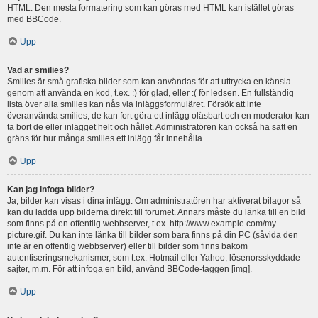
HTML. Den mesta formatering som kan göras med HTML kan istället göras
med BBCode.
Upp
Vad är smilies?
Smilies är små grafiska bilder som kan användas för att uttrycka en känsla
genom att använda en kod, t.ex. :) för glad, eller :( för ledsen. En fullständig
lista över alla smilies kan nås via inläggsformuläret. Försök att inte
överanvända smilies, de kan fort göra ett inlägg oläsbart och en moderator kan
ta bort de eller inlägget helt och hållet. Administratören kan också ha satt en
gräns för hur många smilies ett inlägg får innehålla.
Upp
Kan jag infoga bilder?
Ja, bilder kan visas i dina inlägg. Om administratören har aktiverat bilagor så
kan du ladda upp bilderna direkt till forumet. Annars måste du länka till en bild
som finns på en offentlig webbserver, t.ex. http://www.example.com/my-
picture.gif. Du kan inte länka till bilder som bara finns på din PC (såvida den
inte är en offentlig webbserver) eller till bilder som finns bakom
autentiseringsmekanismer, som t.ex. Hotmail eller Yahoo, lösenorsskyddade
sajter, m.m. För att infoga en bild, använd BBCode-taggen [img].
Upp