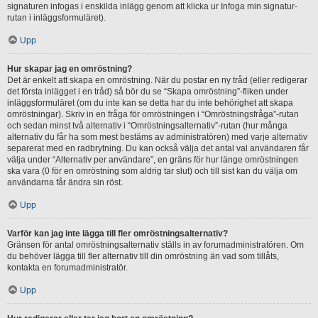
signaturen infogas i enskilda inlägg genom att klicka ur Infoga min signatur-
rutan i inläggsformuläret).
Upp
Hur skapar jag en omröstning?
Det är enkelt att skapa en omröstning. När du postar en ny tråd (eller redigerar
det första inlägget i en tråd) så bör du se “Skapa omröstning”-fliken under
inläggsformuläret (om du inte kan se detta har du inte behörighet att skapa
omröstningar). Skriv in en fråga för omröstningen i “Omröstningsfråga”-rutan
och sedan minst två alternativ i “Omröstningsalternativ”-rutan (hur många
alternativ du får ha som mest bestäms av administratören) med varje alternativ
separerat med en radbrytning. Du kan också välja det antal val användaren får
välja under “Alternativ per användare”, en gräns för hur länge omröstningen
ska vara (0 för en omröstning som aldrig tar slut) och till sist kan du välja om
användarna får ändra sin röst.
Upp
Varför kan jag inte lägga till fler omröstningsalternativ?
Gränsen för antal omröstningsalternativ ställs in av forumadministratören. Om
du behöver lägga till fler alternativ till din omröstning än vad som tillåts,
kontakta en forumadministratör.
Upp