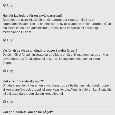
Upp
Hur blir jag ledare för en användargrupp?
Gruppledare utses oftast när användargrupper skapas initialt av en
forumadministratör. Om du är intresserad av att skapa en användargrupp så är
din första kontakt en administratör, försök med att skicka ett personligt
meddelande till dem.
Upp
Varför visas vissa användargrupper i andra färger?
Det är möjligt för administratören att tilldela en färg till medlemmar av en viss
användargrupp för att göra det enkelt att känna igen medlemmar i den
gruppen.
Upp
Vad är en “Standardgrupp”?
Om du är medlem i fler än en användargrupp så bestämmer standardgruppen
vilken gruppfärg och grupptitel som visas för dig. Administratören kan tillåta dig
att byta standardgrupp via din kontrollpanel.
Upp
Vad är “Teamet”-länken för något?