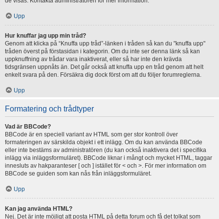
de visas. Kontakta administratören för mer information.
Upp
Hur knuffar jag upp min tråd?
Genom att klicka på “Knuffa upp tråd”-länken i tråden så kan du "knuffa upp"
tråden överst på förstasidan i kategorin. Om du inte ser denna länk så kan
uppknuffning av trådar vara inaktiverat, eller så har inte den krävda
tidsgränsen uppnåts än. Det går också att knuffa upp en tråd genom att helt
enkelt svara på den. Försäkra dig dock först om att du följer forumreglerna.
Upp
Formatering och trådtyper
Vad är BBCode?
BBCode är en speciell variant av HTML som ger stor kontroll över
formateringen av särskilda objekt i ett inlägg. Om du kan använda BBCode
eller inte bestäms av administratören (du kan också inaktivera det i specifika
inlägg via inläggsformuläret). BBCode liknar i mångt och mycket HTML, taggar
innesluts av hakparanteser [ och ] istället för < och >. För mer information om
BBCode se guiden som kan nås från inläggsformuläret.
Upp
Kan jag använda HTML?
Nej. Det är inte möjligt att posta HTML på detta forum och få det tolkat som