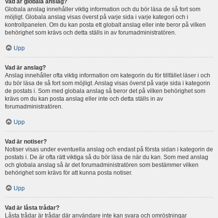
Vad är globala anslag?
Globala anslag innehåller viktig information och du bör läsa de så fort som
möjligt. Globala anslag visas överst på varje sida i varje kategori och i
kontrollpanelen. Om du kan posta ett globalt anslag eller inte beror på vilken
behörighet som krävs och detta ställs in av forumadministratören.
Upp
Vad är anslag?
Anslag innehåller ofta viktig information om kategorin du för tillfället läser i och
du bör läsa de så fort som möjligt. Anslag visas överst på varje sida i kategorin
de postats i. Som med globala anslag så beror det på vilken behörighet som
krävs om du kan posta anslag eller inte och detta ställs in av
forumadministratören.
Upp
Vad är notiser?
Notiser visas under eventuella anslag och endast på första sidan i kategorin de
postats i. De är ofta rätt viktiga så du bör läsa de när du kan. Som med anslag
och globala anslag så är det forumadministratören som bestämmer vilken
behörighet som krävs för att kunna posta notiser.
Upp
Vad är låsta trådar?
Låsta trådar är trådar där användare inte kan svara och omröstningar