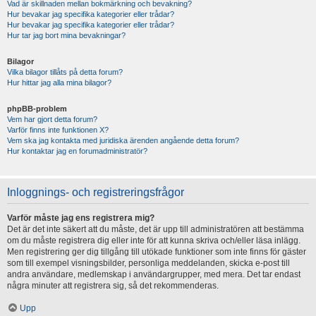
Vad är skillnaden mellan bokmärkning och bevakning?
Hur bevakar jag specifika kategorier eller trådar?
Hur bevakar jag specifika kategorier eller trådar?
Hur tar jag bort mina bevakningar?
Bilagor
Vilka bilagor tillåts på detta forum?
Hur hittar jag alla mina bilagor?
phpBB-problem
Vem har gjort detta forum?
Varför finns inte funktionen X?
Vem ska jag kontakta med juridiska ärenden angående detta forum?
Hur kontaktar jag en forumadministratör?
Inloggnings- och registreringsfrågor
Varför måste jag ens registrera mig?
Det är det inte säkert att du måste, det är upp till administratören att bestämma
om du måste registrera dig eller inte för att kunna skriva och/eller läsa inlägg.
Men registrering ger dig tillgång till utökade funktioner som inte finns för gäster
som till exempel visningsbilder, personliga meddelanden, skicka e-post till
andra användare, medlemskap i användargrupper, med mera. Det tar endast
några minuter att registrera sig, så det rekommenderas.
Upp