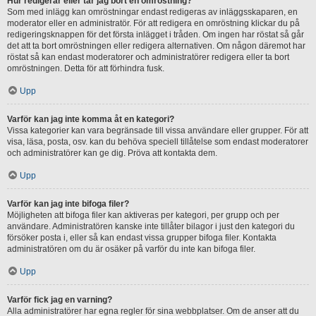
Hur redigerar eller tar jag bort en omröstning?
Som med inlägg kan omröstningar endast redigeras av inläggsskaparen, en
moderator eller en administratör. För att redigera en omröstning klickar du på
redigeringsknappen för det första inlägget i tråden. Om ingen har röstat så går
det att ta bort omröstningen eller redigera alternativen. Om någon däremot har
röstat så kan endast moderatorer och administratörer redigera eller ta bort
omröstningen. Detta för att förhindra fusk.
Upp
Varför kan jag inte komma åt en kategori?
Vissa kategorier kan vara begränsade till vissa användare eller grupper. För att
visa, läsa, posta, osv. kan du behöva speciell tillåtelse som endast moderatorer
och administratörer kan ge dig. Pröva att kontakta dem.
Upp
Varför kan jag inte bifoga filer?
Möjligheten att bifoga filer kan aktiveras per kategori, per grupp och per
användare. Administratören kanske inte tillåter bilagor i just den kategori du
försöker posta i, eller så kan endast vissa grupper bifoga filer. Kontakta
administratören om du är osäker på varför du inte kan bifoga filer.
Upp
Varför fick jag en varning?
Alla administratörer har egna regler för sina webbplatser. Om de anser att du