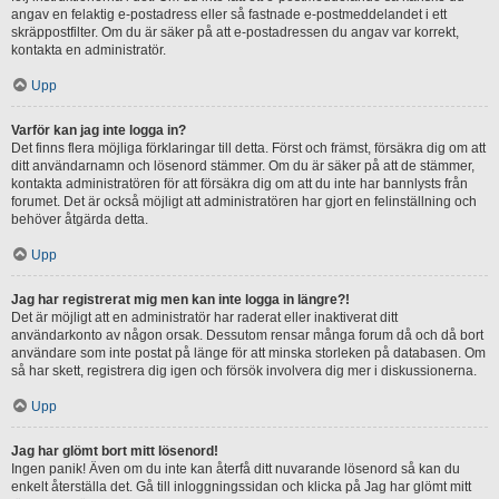
angav en felaktig e-postadress eller så fastnade e-postmeddelandet i ett
skräppostfilter. Om du är säker på att e-postadressen du angav var korrekt,
kontakta en administratör.
Upp
Varför kan jag inte logga in?
Det finns flera möjliga förklaringar till detta. Först och främst, försäkra dig om att
ditt användarnamn och lösenord stämmer. Om du är säker på att de stämmer,
kontakta administratören för att försäkra dig om att du inte har bannlysts från
forumet. Det är också möjligt att administratören har gjort en felinställning och
behöver åtgärda detta.
Upp
Jag har registrerat mig men kan inte logga in längre?!
Det är möjligt att en administratör har raderat eller inaktiverat ditt
användarkonto av någon orsak. Dessutom rensar många forum då och då bort
användare som inte postat på länge för att minska storleken på databasen. Om
så har skett, registrera dig igen och försök involvera dig mer i diskussionerna.
Upp
Jag har glömt bort mitt lösenord!
Ingen panik! Även om du inte kan återfå ditt nuvarande lösenord så kan du
enkelt återställa det. Gå till inloggningssidan och klicka på Jag har glömt mitt