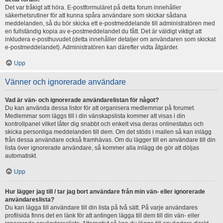
Det var tråkigt att höra. E-postformuläret på detta forum innehåller
säkerhetsrutiner för att kunna spåra användare som skickar sådana
meddelanden, så du bör skicka ett e-postmeddelande till administratören med
en fullständig kopia av e-postmeddelandet du fått. Det är väldigt viktigt att
inkludera e-posthuvudet (detta innehåller detaljer om användaren som skickat
e-postmeddelandet). Administratören kan därefter vidta åtgärder.
Upp
Vänner och ignorerade användare
Vad är vän- och ignorerade användarelistan för något?
Du kan använda dessa listor för att organisera medlemmar på forumet.
Medlemmar som läggs till i din vänskapslista kommer att visas i din
kontrollpanel vilket låter dig snabbt och enkelt visa deras onlinestatus och
skicka personliga meddelanden till dem. Om det stöds i mallen så kan inlägg
från dessa användare också framhävas. Om du lägger till en användare till din
lista över ignorerade användare, så kommer alla inlägg de gör att döljas
automatiskt.
Upp
Hur lägger jag till / tar jag bort användare från min vän- eller ignorerade
användareslista?
Du kan lägga till användare till din lista på två sätt. På varje användares
profilsida finns det en länk för att antingen lägga till dem till din vän- eller