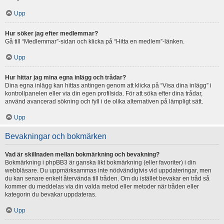
Upp
Hur söker jag efter medlemmar?
Gå till “Medlemmar”-sidan och klicka på “Hitta en medlem”-länken.
Upp
Hur hittar jag mina egna inlägg och trådar?
Dina egna inlägg kan hittas antingen genom att klicka på “Visa dina inlägg” i
kontrollpanelen eller via din egen profilsida. För att söka efter dina trådar,
använd avancerad sökning och fyll i de olika alternativen på lämpligt sätt.
Upp
Bevakningar och bokmärken
Vad är skillnaden mellan bokmärkning och bevakning?
Bokmärkning i phpBB3 är ganska likt bokmärkning (eller favoriter) i din
webbläsare. Du uppmärksammas inte nödvändigtvis vid uppdateringar, men
du kan senare enkelt återvända till tråden. Om du istället bevakar en tråd så
kommer du meddelas via din valda metod eller metoder när tråden eller
kategorin du bevakar uppdateras.
Upp