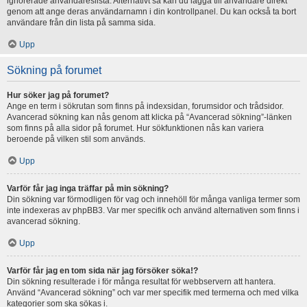
ignorerade användareslista. Alternativt så kan du lägga till användare direkt
genom att ange deras användarnamn i din kontrollpanel. Du kan också ta bort
användare från din lista på samma sida.
Upp
Sökning på forumet
Hur söker jag på forumet?
Ange en term i sökrutan som finns på indexsidan, forumsidor och trådsidor.
Avancerad sökning kan nås genom att klicka på “Avancerad sökning”-länken
som finns på alla sidor på forumet. Hur sökfunktionen nås kan variera
beroende på vilken stil som används.
Upp
Varför får jag inga träffar på min sökning?
Din sökning var förmodligen för vag och innehöll för många vanliga termer som
inte indexeras av phpBB3. Var mer specifik och använd alternativen som finns i
avancerad sökning.
Upp
Varför får jag en tom sida när jag försöker söka!?
Din sökning resulterade i för många resultat för webbservern att hantera.
Använd “Avancerad sökning” och var mer specifik med termerna och med vilka
kategorier som ska sökas i.