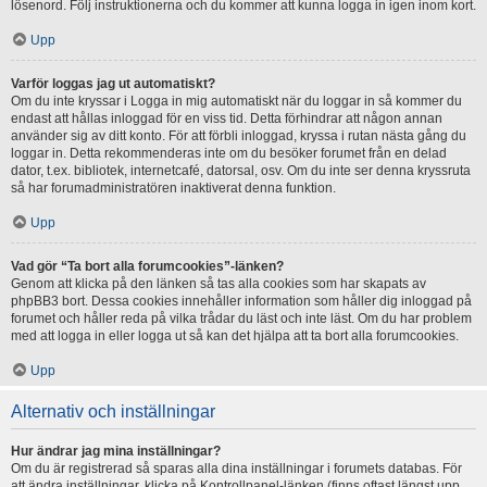
lösenord. Följ instruktionerna och du kommer att kunna logga in igen inom kort.
Upp
Varför loggas jag ut automatiskt?
Om du inte kryssar i Logga in mig automatiskt när du loggar in så kommer du
endast att hållas inloggad för en viss tid. Detta förhindrar att någon annan
använder sig av ditt konto. För att förbli inloggad, kryssa i rutan nästa gång du
loggar in. Detta rekommenderas inte om du besöker forumet från en delad
dator, t.ex. bibliotek, internetcafé, datorsal, osv. Om du inte ser denna kryssruta
så har forumadministratören inaktiverat denna funktion.
Upp
Vad gör “Ta bort alla forumcookies”-länken?
Genom att klicka på den länken så tas alla cookies som har skapats av
phpBB3 bort. Dessa cookies innehåller information som håller dig inloggad på
forumet och håller reda på vilka trådar du läst och inte läst. Om du har problem
med att logga in eller logga ut så kan det hjälpa att ta bort alla forumcookies.
Upp
Alternativ och inställningar
Hur ändrar jag mina inställningar?
Om du är registrerad så sparas alla dina inställningar i forumets databas. För
att ändra inställningar, klicka på Kontrollpanel-länken (finns oftast längst upp