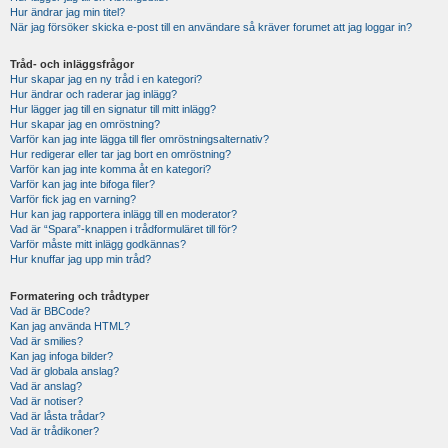
Hur ändrar jag min titel?
När jag försöker skicka e-post till en användare så kräver forumet att jag loggar in?
Tråd- och inläggsfrågor
Hur skapar jag en ny tråd i en kategori?
Hur ändrar och raderar jag inlägg?
Hur lägger jag till en signatur till mitt inlägg?
Hur skapar jag en omröstning?
Varför kan jag inte lägga till fler omröstningsalternativ?
Hur redigerar eller tar jag bort en omröstning?
Varför kan jag inte komma åt en kategori?
Varför kan jag inte bifoga filer?
Varför fick jag en varning?
Hur kan jag rapportera inlägg till en moderator?
Vad är “Spara”-knappen i trådformuläret till för?
Varför måste mitt inlägg godkännas?
Hur knuffar jag upp min tråd?
Formatering och trådtyper
Vad är BBCode?
Kan jag använda HTML?
Vad är smilies?
Kan jag infoga bilder?
Vad är globala anslag?
Vad är anslag?
Vad är notiser?
Vad är låsta trådar?
Vad är trådikoner?