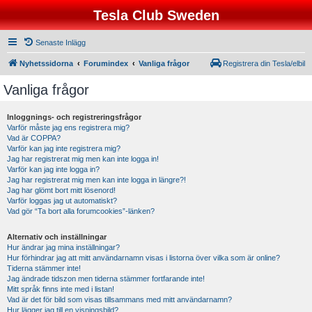
Tesla Club Sweden
Senaste Inlägg
Nyhetssidorna
Forumindex
Vanliga frågor
Registrera din Tesla/elbil
Vanliga frågor
Inloggnings- och registreringsfrågor
Varför måste jag ens registrera mig?
Vad är COPPA?
Varför kan jag inte registrera mig?
Jag har registrerat mig men kan inte logga in!
Varför kan jag inte logga in?
Jag har registrerat mig men kan inte logga in längre?!
Jag har glömt bort mitt lösenord!
Varför loggas jag ut automatiskt?
Vad gör “Ta bort alla forumcookies”-länken?
Alternativ och inställningar
Hur ändrar jag mina inställningar?
Hur förhindrar jag att mitt användarnamn visas i listorna över vilka som är online?
Tiderna stämmer inte!
Jag ändrade tidszon men tiderna stämmer fortfarande inte!
Mitt språk finns inte med i listan!
Vad är det för bild som visas tillsammans med mitt användarnamn?
Hur lägger jag till en visningsbild?