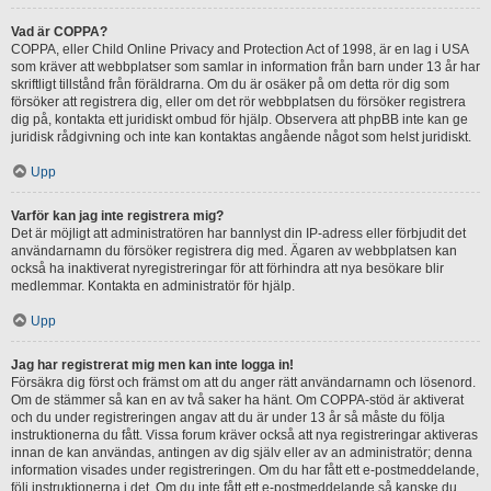
Vad är COPPA?
COPPA, eller Child Online Privacy and Protection Act of 1998, är en lag i USA
som kräver att webbplatser som samlar in information från barn under 13 år har
skriftligt tillstånd från föräldrarna. Om du är osäker på om detta rör dig som
försöker att registrera dig, eller om det rör webbplatsen du försöker registrera
dig på, kontakta ett juridiskt ombud för hjälp. Observera att phpBB inte kan ge
juridisk rådgivning och inte kan kontaktas angående något som helst juridiskt.
Upp
Varför kan jag inte registrera mig?
Det är möjligt att administratören har bannlyst din IP-adress eller förbjudit det
användarnamn du försöker registrera dig med. Ägaren av webbplatsen kan
också ha inaktiverat nyregistreringar för att förhindra att nya besökare blir
medlemmar. Kontakta en administratör för hjälp.
Upp
Jag har registrerat mig men kan inte logga in!
Försäkra dig först och främst om att du anger rätt användarnamn och lösenord.
Om de stämmer så kan en av två saker ha hänt. Om COPPA-stöd är aktiverat
och du under registreringen angav att du är under 13 år så måste du följa
instruktionerna du fått. Vissa forum kräver också att nya registreringar aktiveras
innan de kan användas, antingen av dig själv eller av an administratör; denna
information visades under registreringen. Om du har fått ett e-postmeddelande,
följ instruktionerna i det. Om du inte fått ett e-postmeddelande så kanske du