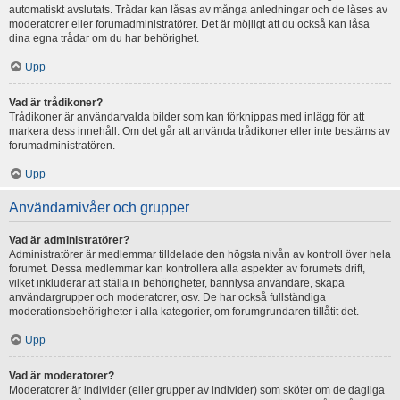
automatiskt avslutats. Trådar kan låsas av många anledningar och de låses av
moderatorer eller forumadministratörer. Det är möjligt att du också kan låsa
dina egna trådar om du har behörighet.
Upp
Vad är trådikoner?
Trådikoner är användarvalda bilder som kan förknippas med inlägg för att
markera dess innehåll. Om det går att använda trådikoner eller inte bestäms av
forumadministratören.
Upp
Användarnivåer och grupper
Vad är administratörer?
Administratörer är medlemmar tilldelade den högsta nivån av kontroll över hela
forumet. Dessa medlemmar kan kontrollera alla aspekter av forumets drift,
vilket inkluderar att ställa in behörigheter, bannlysa användare, skapa
användargrupper och moderatorer, osv. De har också fullständiga
moderationsbehörigheter i alla kategorier, om forumgrundaren tillåtit det.
Upp
Vad är moderatorer?
Moderatorer är individer (eller grupper av individer) som sköter om de dagliga