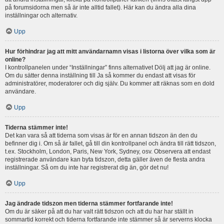
på forumsidorna men så är inte alltid fallet). Här kan du ändra alla dina
inställningar och alternativ.
Upp
Hur förhindrar jag att mitt användarnamn visas i listorna över vilka som är
online?
I kontrollpanelen under “Inställningar” finns alternativet Dölj att jag är online.
Om du sätter denna inställning till Ja så kommer du endast att visas för
administratörer, moderatorer och dig själv. Du kommer att räknas som en dold
användare.
Upp
Tiderna stämmer inte!
Det kan vara så att tiderna som visas är för en annan tidszon än den du
befinner dig i. Om så är fallet, gå till din kontrollpanel och ändra till rätt tidszon,
t.ex. Stockholm, London, Paris, New York, Sydney, osv. Observera att endast
registrerade användare kan byta tidszon, detta gäller även de flesta andra
inställningar. Så om du inte har registrerat dig än, gör det nu!
Upp
Jag ändrade tidszon men tiderna stämmer fortfarande inte!
Om du är säker på att du har valt rätt tidszon och att du har har ställt in
sommartid korrekt och tiderna fortfarande inte stämmer så är serverns klocka