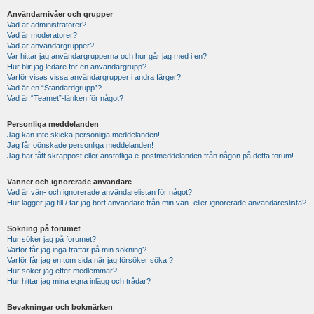
Användarnivåer och grupper
Vad är administratörer?
Vad är moderatorer?
Vad är användargrupper?
Var hittar jag användargrupperna och hur går jag med i en?
Hur blir jag ledare för en användargrupp?
Varför visas vissa användargrupper i andra färger?
Vad är en “Standardgrupp”?
Vad är “Teamet”-länken för något?
Personliga meddelanden
Jag kan inte skicka personliga meddelanden!
Jag får oönskade personliga meddelanden!
Jag har fått skräppost eller anstötliga e-postmeddelanden från någon på detta forum!
Vänner och ignorerade användare
Vad är vän- och ignorerade användarelistan för något?
Hur lägger jag till / tar jag bort användare från min vän- eller ignorerade användareslista?
Sökning på forumet
Hur söker jag på forumet?
Varför får jag inga träffar på min sökning?
Varför får jag en tom sida när jag försöker söka!?
Hur söker jag efter medlemmar?
Hur hittar jag mina egna inlägg och trådar?
Bevakningar och bokmärken