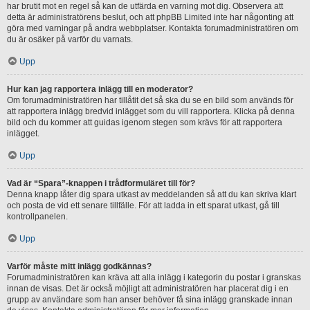
har brutit mot en regel så kan de utfärda en varning mot dig. Observera att
detta är administratörens beslut, och att phpBB Limited inte har någonting att
göra med varningar på andra webbplatser. Kontakta forumadministratören om
du är osäker på varför du varnats.
Upp
Hur kan jag rapportera inlägg till en moderator?
Om forumadministratören har tillåtit det så ska du se en bild som används för
att rapportera inlägg bredvid inlägget som du vill rapportera. Klicka på denna
bild och du kommer att guidas igenom stegen som krävs för att rapportera
inlägget.
Upp
Vad är “Spara”-knappen i trådformuläret till för?
Denna knapp låter dig spara utkast av meddelanden så att du kan skriva klart
och posta de vid ett senare tillfälle. För att ladda in ett sparat utkast, gå till
kontrollpanelen.
Upp
Varför måste mitt inlägg godkännas?
Forumadministratören kan kräva att alla inlägg i kategorin du postar i granskas
innan de visas. Det är också möjligt att administratören har placerat dig i en
grupp av användare som han anser behöver få sina inlägg granskade innan