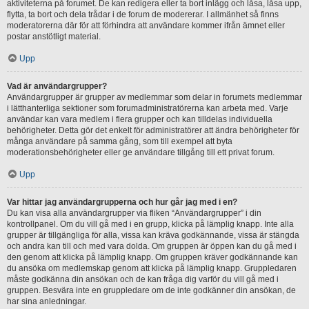
aktiviteterna på forumet. De kan redigera eller ta bort inlägg och låsa, låsa upp,
flytta, ta bort och dela trådar i de forum de modererar. I allmänhet så finns
moderatorerna där för att förhindra att användare kommer ifrån ämnet eller
postar anstötligt material.
Upp
Vad är användargrupper?
Användargrupper är grupper av medlemmar som delar in forumets medlemmar
i lätthanterliga sektioner som forumadministratörerna kan arbeta med. Varje
användar kan vara medlem i flera grupper och kan tilldelas individuella
behörigheter. Detta gör det enkelt för administratörer att ändra behörigheter för
många användare på samma gång, som till exempel att byta
moderationsbehörigheter eller ge användare tillgång till ett privat forum.
Upp
Var hittar jag användargrupperna och hur går jag med i en?
Du kan visa alla användargrupper via fliken “Användargrupper” i din
kontrollpanel. Om du vill gå med i en grupp, klicka på lämplig knapp. Inte alla
grupper är tillgängliga för alla, vissa kan kräva godkännande, vissa är stängda
och andra kan till och med vara dolda. Om gruppen är öppen kan du gå med i
den genom att klicka på lämplig knapp. Om gruppen kräver godkännande kan
du ansöka om medlemskap genom att klicka på lämplig knapp. Gruppledaren
måste godkänna din ansökan och de kan fråga dig varför du vill gå med i
gruppen. Besvära inte en gruppledare om de inte godkänner din ansökan, de
har sina anledningar.