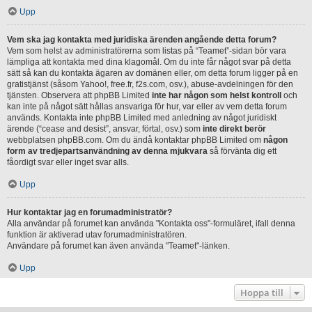
Upp
Vem ska jag kontakta med juridiska ärenden angående detta forum?
Vem som helst av administratörerna som listas på “Teamet”-sidan bör vara
lämpliga att kontakta med dina klagomål. Om du inte får något svar på detta
sätt så kan du kontakta ägaren av domänen eller, om detta forum ligger på en
gratistjänst (såsom Yahoo!, free.fr, f2s.com, osv.), abuse-avdelningen för den
tjänsten. Observera att phpBB Limited
inte har någon som helst kontroll
och
kan inte på något sätt hållas ansvariga för hur, var eller av vem detta forum
används. Kontakta inte phpBB Limited med anledning av något juridiskt
ärende (“cease and desist”, ansvar, förtal, osv.) som
inte direkt berör
webbplatsen phpBB.com. Om du ändå kontaktar phpBB Limited om
någon
form av tredjepartsanvändning av denna mjukvara
så förvänta dig ett
fåordigt svar eller inget svar alls.
Upp
Hur kontaktar jag en forumadministratör?
Alla användar på forumet kan använda "Kontakta oss"-formuläret, ifall denna
funktion är aktiverad utav forumadministratören.
Användare på forumet kan även använda "Teamet"-länken.
Upp
Hoppa till