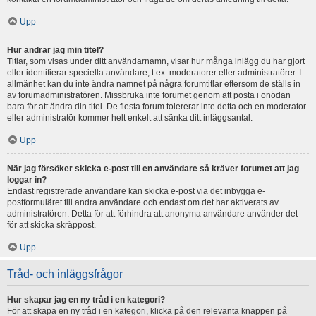
Upp
Hur ändrar jag min titel?
Titlar, som visas under ditt användarnamn, visar hur många inlägg du har gjort
eller identifierar speciella användare, t.ex. moderatorer eller administratörer. I
allmänhet kan du inte ändra namnet på några forumtitlar eftersom de ställs in
av forumadministratören. Missbruka inte forumet genom att posta i onödan
bara för att ändra din titel. De flesta forum tolererar inte detta och en moderator
eller administratör kommer helt enkelt att sänka ditt inläggsantal.
Upp
När jag försöker skicka e-post till en användare så kräver forumet att jag
loggar in?
Endast registrerade användare kan skicka e-post via det inbygga e-
postformuläret till andra användare och endast om det har aktiverats av
administratören. Detta för att förhindra att anonyma användare använder det
för att skicka skräppost.
Upp
Tråd- och inläggsfrågor
Hur skapar jag en ny tråd i en kategori?
För att skapa en ny tråd i en kategori, klicka på den relevanta knappen på