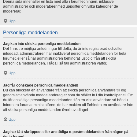
Denna sida innehåller en lista med alla i forumledningen, inklusive
administratörer och moderatorer med uppgifter om vilka kategorier de
modererar.
Upp
Personliga meddelanden
Jag kan inte skicka personliga meddelanden!
Det finns tre möjliga anledningar till detta; du är inte registrerad och/eller
inloggad, administratören har inaktiverat personliga meddelanden för hela
forumet, eller så har administratören förhindrat just dig från att skicka
personliga meddelanden. Fråga i så fall administratören varför.
Upp
Jag får oönskade personliga meddelanden!
Du kan blockera en användare från att skicka personliga användare till dig
genom att använda meddelanderegler som du ställer in i din kontrollpanel. Om
du får anstötliga personliga meddelanden från en viss användare så bör du
informera forumadministratören, de har makten att förhindra en användare från
att skicka personliga meddelanden överhuvudtaget.
Upp
Jag har fått skräppost eller anstötliga e-postmeddelanden från någon på
detta forum!