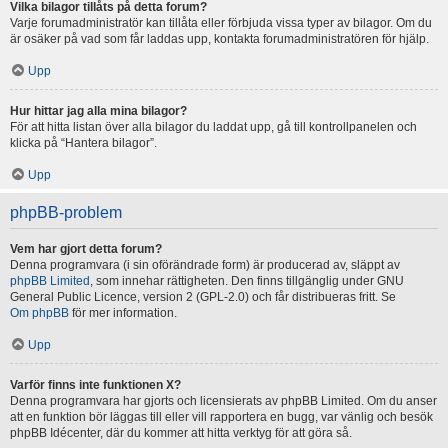
Vilka bilagor tillåts på detta forum?
Varje forumadministratör kan tillåta eller förbjuda vissa typer av bilagor. Om du
är osäker på vad som får laddas upp, kontakta forumadministratören för hjälp.
Upp
Hur hittar jag alla mina bilagor?
För att hitta listan över alla bilagor du laddat upp, gå till kontrollpanelen och
klicka på “Hantera bilagor”.
Upp
phpBB-problem
Vem har gjort detta forum?
Denna programvara (i sin oförändrade form) är producerad av, släppt av
phpBB Limited
, som innehar rättigheten. Den finns tillgänglig under GNU
General Public Licence, version 2 (GPL-2.0) och får distribueras fritt. Se
Om phpBB
för mer information.
Upp
Varför finns inte funktionen X?
Denna programvara har gjorts och licensierats av phpBB Limited. Om du anser
att en funktion bör läggas till eller vill rapportera en bugg, var vänlig och besök
phpBB Idécenter, där du kommer att hitta verktyg för att göra så.