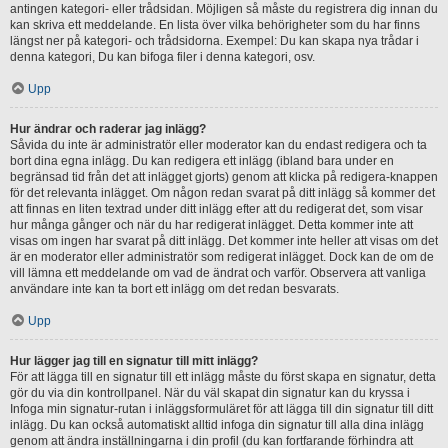
antingen kategori- eller trådsidan. Möjligen så måste du registrera dig innan du
kan skriva ett meddelande. En lista över vilka behörigheter som du har finns
längst ner på kategori- och trådsidorna. Exempel: Du kan skapa nya trådar i
denna kategori, Du kan bifoga filer i denna kategori, osv.
Upp
Hur ändrar och raderar jag inlägg?
Såvida du inte är administratör eller moderator kan du endast redigera och ta
bort dina egna inlägg. Du kan redigera ett inlägg (ibland bara under en
begränsad tid från det att inlägget gjorts) genom att klicka på redigera-knappen
för det relevanta inlägget. Om någon redan svarat på ditt inlägg så kommer det
att finnas en liten textrad under ditt inlägg efter att du redigerat det, som visar
hur många gånger och när du har redigerat inlägget. Detta kommer inte att
visas om ingen har svarat på ditt inlägg. Det kommer inte heller att visas om det
är en moderator eller administratör som redigerat inlägget. Dock kan de om de
vill lämna ett meddelande om vad de ändrat och varför. Observera att vanliga
användare inte kan ta bort ett inlägg om det redan besvarats.
Upp
Hur lägger jag till en signatur till mitt inlägg?
För att lägga till en signatur till ett inlägg måste du först skapa en signatur, detta
gör du via din kontrollpanel. När du väl skapat din signatur kan du kryssa i
Infoga min signatur-rutan i inläggsformuläret för att lägga till din signatur till ditt
inlägg. Du kan också automatiskt alltid infoga din signatur till alla dina inlägg
genom att ändra inställningarna i din profil (du kan fortfarande förhindra att