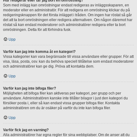
Hur redigerar eller tar jag bort en omröstning?
Som med inlägg kan omröstningar endast redigeras av inläggsskaparen, en
moderator eller en administratör. För att redigera en omröstning klickar du på
redigeringsknappen för det första inlägget i tråden. Om ingen har röstat så går
det att ta bort omröstningen eller redigera alternativen. Om någon däremot har
röstat så kan endast moderatorer och administratörer redigera eller ta bort
omröstningen. Detta för att förhindra fusk.
Upp
Varför kan jag inte komma åt en kategori?
Vissa kategorier kan vara begränsade till vissa användare eller grupper. För att
visa, läsa, posta, osv. kan du behöva speciell tillåtelse som endast moderatorer
och administratörer kan ge dig. Pröva att kontakta dem.
Upp
Varför kan jag inte bifoga filer?
Möjligheten att bifoga filer kan aktiveras per kategori, per grupp och per
användare. Administratören kanske inte tillåter bilagor i just den kategori du
försöker posta i, eller så kan endast vissa grupper bifoga filer. Kontakta
administratören om du är osäker på varför du inte kan bifoga filer.
Upp
Varför fick jag en varning?
Alla administratörer har egna regler för sina webbplatser. Om de anser att du