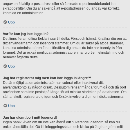
angav en felaktig e-postadress eller så fastnade e-postmeddelandet i ett
skräppostfilter. Om du är säker på att e-postadressen du angav var korrekt,
kontakta en administratör.
Upp
Varför kan jag inte logga in?
Det finns flera möjliga förklaringar till detta. Först och främst, försäkra dig om att
ditt användarnamn och lösenord stämmer. Om du är säker på att de stämmer,
kontakta administratören för att försäkra dig om att du inte har bannlysts från
forumet. Det är också möjligt att administratören har gjort en felinställning och
behöver åtgärda detta.
Upp
Jag har registrerat mig men kan inte logga in längre?!
Det är möjligt att en administratör har raderat eller inaktiverat ditt
användarkonto av någon orsak. Dessutom rensar många forum då och då bort
användare som inte postat på länge för att minska storleken på databasen. Om
så har skett, registrera dig igen och försök involvera dig mer i diskussionerna.
Upp
Jag har glömt bort mitt lösenord!
Ingen panik! Även om du inte kan återfå ditt nuvarande lösenord så kan du
enkelt återställa det. Gå till inloggningssidan och klicka på Jag har glömt mitt