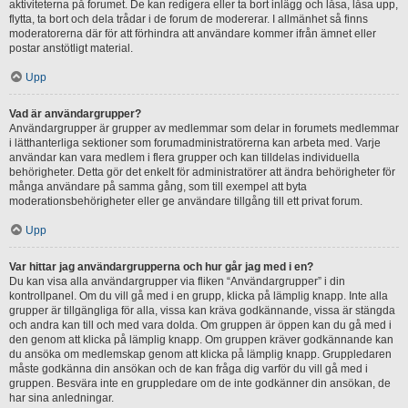
aktiviteterna på forumet. De kan redigera eller ta bort inlägg och låsa, låsa upp,
flytta, ta bort och dela trådar i de forum de modererar. I allmänhet så finns
moderatorerna där för att förhindra att användare kommer ifrån ämnet eller
postar anstötligt material.
Upp
Vad är användargrupper?
Användargrupper är grupper av medlemmar som delar in forumets medlemmar
i lätthanterliga sektioner som forumadministratörerna kan arbeta med. Varje
användar kan vara medlem i flera grupper och kan tilldelas individuella
behörigheter. Detta gör det enkelt för administratörer att ändra behörigheter för
många användare på samma gång, som till exempel att byta
moderationsbehörigheter eller ge användare tillgång till ett privat forum.
Upp
Var hittar jag användargrupperna och hur går jag med i en?
Du kan visa alla användargrupper via fliken “Användargrupper” i din
kontrollpanel. Om du vill gå med i en grupp, klicka på lämplig knapp. Inte alla
grupper är tillgängliga för alla, vissa kan kräva godkännande, vissa är stängda
och andra kan till och med vara dolda. Om gruppen är öppen kan du gå med i
den genom att klicka på lämplig knapp. Om gruppen kräver godkännande kan
du ansöka om medlemskap genom att klicka på lämplig knapp. Gruppledaren
måste godkänna din ansökan och de kan fråga dig varför du vill gå med i
gruppen. Besvära inte en gruppledare om de inte godkänner din ansökan, de
har sina anledningar.