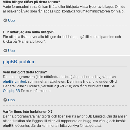
Vilka bilagor tillåts på detta forum?
Varje forumadministratör kan tillåta eller förbjuda vissa typer av bilagor. Om du
är osäker på vad som får laddas upp, kontakta forumadministratören för hjälp.
Upp
Hur hittar jag alla mina bilagor?
För att hitta listan över alla bilagor du laddat upp, gå till kontrollpanelen och
klicka på “Hantera bilagor”.
Upp
phpBB-problem
Vem har gjort detta forum?
Denna programvara (i sin oförändrade form) är producerad av, släppt av
phpBB Limited
, som innehar rättigheten. Den finns tillgänglig under GNU
General Public Licence, version 2 (GPL-2.0) och får distribueras fritt. Se
Om phpBB
för mer information.
Upp
Varför finns inte funktionen X?
Denna programvara har gjorts och licensierats av phpBB Limited. Om du anser
att en funktion bör läggas till eller vill rapportera en bugg, var vänlig och besök
phpBB Idécenter, där du kommer att hitta verktyg för att göra så.