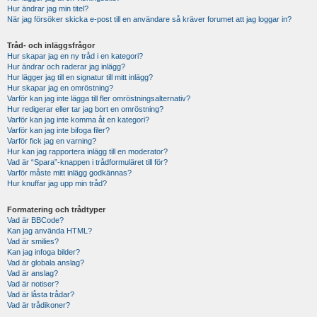
Hur ändrar jag min titel?
När jag försöker skicka e-post till en användare så kräver forumet att jag loggar in?
Tråd- och inläggsfrågor
Hur skapar jag en ny tråd i en kategori?
Hur ändrar och raderar jag inlägg?
Hur lägger jag till en signatur till mitt inlägg?
Hur skapar jag en omröstning?
Varför kan jag inte lägga till fler omröstningsalternativ?
Hur redigerar eller tar jag bort en omröstning?
Varför kan jag inte komma åt en kategori?
Varför kan jag inte bifoga filer?
Varför fick jag en varning?
Hur kan jag rapportera inlägg till en moderator?
Vad är “Spara”-knappen i trådformuläret till för?
Varför måste mitt inlägg godkännas?
Hur knuffar jag upp min tråd?
Formatering och trådtyper
Vad är BBCode?
Kan jag använda HTML?
Vad är smilies?
Kan jag infoga bilder?
Vad är globala anslag?
Vad är anslag?
Vad är notiser?
Vad är låsta trådar?
Vad är trådikoner?