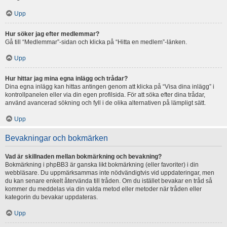
Upp
Hur söker jag efter medlemmar?
Gå till “Medlemmar”-sidan och klicka på “Hitta en medlem”-länken.
Upp
Hur hittar jag mina egna inlägg och trådar?
Dina egna inlägg kan hittas antingen genom att klicka på “Visa dina inlägg” i
kontrollpanelen eller via din egen profilsida. För att söka efter dina trådar,
använd avancerad sökning och fyll i de olika alternativen på lämpligt sätt.
Upp
Bevakningar och bokmärken
Vad är skillnaden mellan bokmärkning och bevakning?
Bokmärkning i phpBB3 är ganska likt bokmärkning (eller favoriter) i din
webbläsare. Du uppmärksammas inte nödvändigtvis vid uppdateringar, men
du kan senare enkelt återvända till tråden. Om du istället bevakar en tråd så
kommer du meddelas via din valda metod eller metoder när tråden eller
kategorin du bevakar uppdateras.
Upp