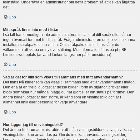
felinställd. Underrätta en administratör om detta problem så att de kan åtgärda
det.
Upp
Mitt språk finns inte med i listan!
I så fall har förmodligen inte administratören installerat ditt språk eller så har
ingen översatt forumet till ditt språk. Fråga administratören om de skulle kunna
installera språkpaketet du vill ha. Om språkpaketet inte finns så är du
välkommen att skapa en ny översättning. Mer information finns på phpBB
Limiteds webbplats (använd länken längst ner på forumsidorna).
Upp
Vad är det för bild som visas tillsammans med mitt användarnamn?
Det finns två bilder som kan visas tillsammans med ett användarnamn i inlägg.
Den ena är en titelbild, oftast är dessa bilder i form av stjärnor, prickar eller
block som visar hur många inlägg du har gjort eller din status på forumet. Den
andra bilden, oftast är den större, är känd som en visningsbild och är i
allmänhet unik eller personlig för varje användare.
Upp
Hur lägger jag till en visningsbild?
Det är upp till forumadministratören att tillåta visningsbilder och välja vilka sätt
visningsbilder kan användas på. Om du inte kan använda visningsbilder,
kontakta en forumadministratör och fråga de om deras anledning till detta.