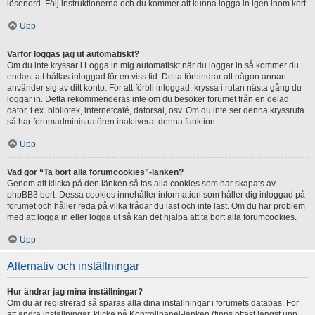
lösenord. Följ instruktionerna och du kommer att kunna logga in igen inom kort.
Upp
Varför loggas jag ut automatiskt?
Om du inte kryssar i Logga in mig automatiskt när du loggar in så kommer du
endast att hållas inloggad för en viss tid. Detta förhindrar att någon annan
använder sig av ditt konto. För att förbli inloggad, kryssa i rutan nästa gång du
loggar in. Detta rekommenderas inte om du besöker forumet från en delad
dator, t.ex. bibliotek, internetcafé, datorsal, osv. Om du inte ser denna kryssruta
så har forumadministratören inaktiverat denna funktion.
Upp
Vad gör “Ta bort alla forumcookies”-länken?
Genom att klicka på den länken så tas alla cookies som har skapats av
phpBB3 bort. Dessa cookies innehåller information som håller dig inloggad på
forumet och håller reda på vilka trådar du läst och inte läst. Om du har problem
med att logga in eller logga ut så kan det hjälpa att ta bort alla forumcookies.
Upp
Alternativ och inställningar
Hur ändrar jag mina inställningar?
Om du är registrerad så sparas alla dina inställningar i forumets databas. För
att ändra inställningar, klicka på Kontrollpanel-länken (finns oftast längst upp