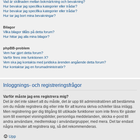
Vad är skillnaden mellan bokmärkning och bevakning?
Hur bevakar jag specifika kategorier eller trådar?
Hur bevakar jag specifika kategorier eller trådar?
Hur tar jag bort mina bevakningar?
Bilagor
Vilka bilagor tillåts på detta forum?
Hur hittar jag alla mina bilagor?
phpBB-problem
Vem har gjort detta forum?
Varför finns inte funktionen X?
Vem ska jag kontakta med juridiska ärenden angående detta forum?
Hur kontaktar jag en forumadministratör?
Inloggnings- och registreringsfrågor
Varför måste jag ens registrera mig?
Det är det inte säkert att du måste, det är upp till administratören att bestämma
om du måste registrera dig eller inte för att kunna skriva och/eller läsa inlägg.
Men registrering ger dig tillgång till utökade funktioner som inte finns för gäster
som till exempel visningsbilder, personliga meddelanden, skicka e-post till
andra användare, medlemskap i användargrupper, med mera. Det tar endast
några minuter att registrera sig, så det rekommenderas.
Upp