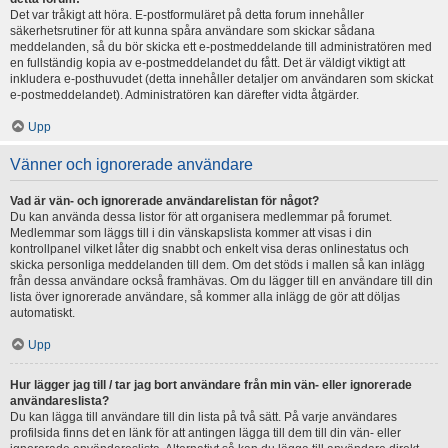
Det var tråkigt att höra. E-postformuläret på detta forum innehåller
säkerhetsrutiner för att kunna spåra användare som skickar sådana
meddelanden, så du bör skicka ett e-postmeddelande till administratören med
en fullständig kopia av e-postmeddelandet du fått. Det är väldigt viktigt att
inkludera e-posthuvudet (detta innehåller detaljer om användaren som skickat
e-postmeddelandet). Administratören kan därefter vidta åtgärder.
Upp
Vänner och ignorerade användare
Vad är vän- och ignorerade användarelistan för något?
Du kan använda dessa listor för att organisera medlemmar på forumet.
Medlemmar som läggs till i din vänskapslista kommer att visas i din
kontrollpanel vilket låter dig snabbt och enkelt visa deras onlinestatus och
skicka personliga meddelanden till dem. Om det stöds i mallen så kan inlägg
från dessa användare också framhävas. Om du lägger till en användare till din
lista över ignorerade användare, så kommer alla inlägg de gör att döljas
automatiskt.
Upp
Hur lägger jag till / tar jag bort användare från min vän- eller ignorerade
användareslista?
Du kan lägga till användare till din lista på två sätt. På varje användares
profilsida finns det en länk för att antingen lägga till dem till din vän- eller