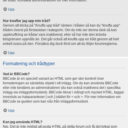
de visas. Kontakta administratören för mer information.
Upp
Hur knuffar jag upp min tråd?
Genom att klicka på “Knuffa upp tråd”-länken i tråden så kan du "knuffa upp"
tråden överst på förstasidan i kategorin. Om du inte ser denna länk så kan
uppknuffning av trådar vara inaktiverat, eller så har inte den krävda
tidsgränsen uppnåts än. Det går också att knuffa upp en tråd genom att helt
enkelt svara på den. Försäkra dig dock först om att du följer forumreglerna.
Upp
Formatering och trådtyper
Vad är BBCode?
BBCode är en speciell variant av HTML som ger stor kontroll över
formateringen av särskilda objekt i ett inlägg. Om du kan använda BBCode
eller inte bestäms av administratören (du kan också inaktivera det i specifika
inlägg via inläggsformuläret). BBCode liknar i mångt och mycket HTML, taggar
innesluts av hakparanteser [ och ] istället för < och >. För mer information om
BBCode se guiden som kan nås från inläggsformuläret.
Upp
Kan jag använda HTML?
Nej. Det är inte möjligt att posta HTML på detta forum och få det tolkat som