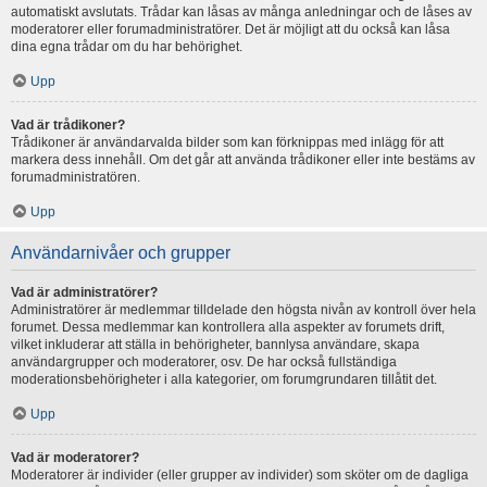
automatiskt avslutats. Trådar kan låsas av många anledningar och de låses av
moderatorer eller forumadministratörer. Det är möjligt att du också kan låsa
dina egna trådar om du har behörighet.
Upp
Vad är trådikoner?
Trådikoner är användarvalda bilder som kan förknippas med inlägg för att
markera dess innehåll. Om det går att använda trådikoner eller inte bestäms av
forumadministratören.
Upp
Användarnivåer och grupper
Vad är administratörer?
Administratörer är medlemmar tilldelade den högsta nivån av kontroll över hela
forumet. Dessa medlemmar kan kontrollera alla aspekter av forumets drift,
vilket inkluderar att ställa in behörigheter, bannlysa användare, skapa
användargrupper och moderatorer, osv. De har också fullständiga
moderationsbehörigheter i alla kategorier, om forumgrundaren tillåtit det.
Upp
Vad är moderatorer?
Moderatorer är individer (eller grupper av individer) som sköter om de dagliga