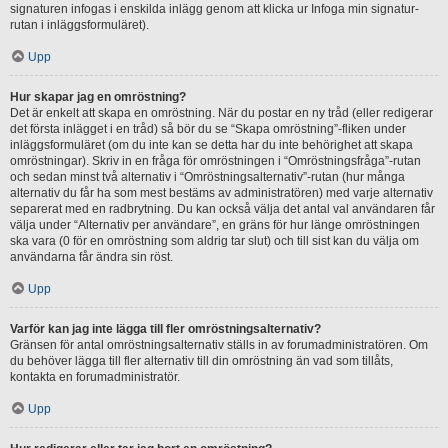
signaturen infogas i enskilda inlägg genom att klicka ur Infoga min signatur-
rutan i inläggsformuläret).
Upp
Hur skapar jag en omröstning?
Det är enkelt att skapa en omröstning. När du postar en ny tråd (eller redigerar
det första inlägget i en tråd) så bör du se “Skapa omröstning”-fliken under
inläggsformuläret (om du inte kan se detta har du inte behörighet att skapa
omröstningar). Skriv in en fråga för omröstningen i “Omröstningsfråga”-rutan
och sedan minst två alternativ i “Omröstningsalternativ”-rutan (hur många
alternativ du får ha som mest bestäms av administratören) med varje alternativ
separerat med en radbrytning. Du kan också välja det antal val användaren får
välja under “Alternativ per användare”, en gräns för hur länge omröstningen
ska vara (0 för en omröstning som aldrig tar slut) och till sist kan du välja om
användarna får ändra sin röst.
Upp
Varför kan jag inte lägga till fler omröstningsalternativ?
Gränsen för antal omröstningsalternativ ställs in av forumadministratören. Om
du behöver lägga till fler alternativ till din omröstning än vad som tillåts,
kontakta en forumadministratör.
Upp