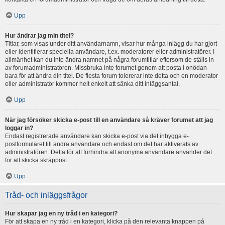
Upp
Hur ändrar jag min titel?
Titlar, som visas under ditt användarnamn, visar hur många inlägg du har gjort
eller identifierar speciella användare, t.ex. moderatorer eller administratörer. I
allmänhet kan du inte ändra namnet på några forumtitlar eftersom de ställs in
av forumadministratören. Missbruka inte forumet genom att posta i onödan
bara för att ändra din titel. De flesta forum tolererar inte detta och en moderator
eller administratör kommer helt enkelt att sänka ditt inläggsantal.
Upp
När jag försöker skicka e-post till en användare så kräver forumet att jag
loggar in?
Endast registrerade användare kan skicka e-post via det inbygga e-
postformuläret till andra användare och endast om det har aktiverats av
administratören. Detta för att förhindra att anonyma användare använder det
för att skicka skräppost.
Upp
Tråd- och inläggsfrågor
Hur skapar jag en ny tråd i en kategori?
För att skapa en ny tråd i en kategori, klicka på den relevanta knappen på