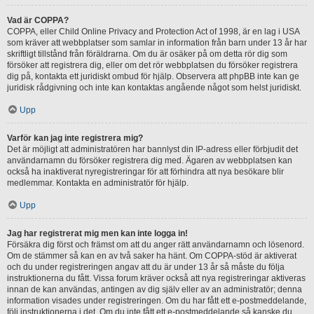
Vad är COPPA?
COPPA, eller Child Online Privacy and Protection Act of 1998, är en lag i USA
som kräver att webbplatser som samlar in information från barn under 13 år har
skriftligt tillstånd från föräldrarna. Om du är osäker på om detta rör dig som
försöker att registrera dig, eller om det rör webbplatsen du försöker registrera
dig på, kontakta ett juridiskt ombud för hjälp. Observera att phpBB inte kan ge
juridisk rådgivning och inte kan kontaktas angående något som helst juridiskt.
Upp
Varför kan jag inte registrera mig?
Det är möjligt att administratören har bannlyst din IP-adress eller förbjudit det
användarnamn du försöker registrera dig med. Ägaren av webbplatsen kan
också ha inaktiverat nyregistreringar för att förhindra att nya besökare blir
medlemmar. Kontakta en administratör för hjälp.
Upp
Jag har registrerat mig men kan inte logga in!
Försäkra dig först och främst om att du anger rätt användarnamn och lösenord.
Om de stämmer så kan en av två saker ha hänt. Om COPPA-stöd är aktiverat
och du under registreringen angav att du är under 13 år så måste du följa
instruktionerna du fått. Vissa forum kräver också att nya registreringar aktiveras
innan de kan användas, antingen av dig själv eller av an administratör; denna
information visades under registreringen. Om du har fått ett e-postmeddelande,
följ instruktionerna i det. Om du inte fått ett e-postmeddelande så kanske du