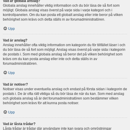
Vad är globala anslag?
Globala anslag innehåller viktig information och du bör läsa de så fort som
möjligt. Globala anslag visas överst på varje sida i varje kategori och i
kontrollpanelen. Om du kan posta ett globalt anslag eller inte beror på vilken
behörighet som krävs och detta ställs in av forumadministratören.
Upp
Vad är anslag?
Anslag innehåller ofta viktig information om kategorin du för tillfället läser i och
du bör läsa de så fort som möjligt. Anslag visas överst på varje sida i kategorin
de postats i. Som med globala anslag så beror det på vilken behörighet som
krävs om du kan posta anslag eller inte och detta ställs in av
forumadministratören.
Upp
Vad är notiser?
Notiser visas under eventuella anslag och endast på första sidan i kategorin de
postats i. De är ofta rätt viktiga så du bör läsa de när du kan. Som med anslag
och globala anslag så är det forumadministratören som bestämmer vilken
behörighet som krävs för att kunna posta notiser.
Upp
Vad är låsta trådar?
Låsta trådar är trådar där användare inte kan svara och omröstningar