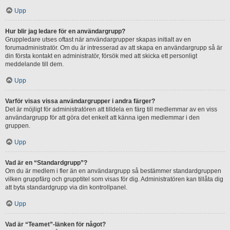
Upp
Hur blir jag ledare för en användargrupp?
Gruppledare utses oftast när användargrupper skapas initialt av en
forumadministratör. Om du är intresserad av att skapa en användargrupp så är
din första kontakt en administratör, försök med att skicka ett personligt
meddelande till dem.
Upp
Varför visas vissa användargrupper i andra färger?
Det är möjligt för administratören att tilldela en färg till medlemmar av en viss
användargrupp för att göra det enkelt att känna igen medlemmar i den
gruppen.
Upp
Vad är en “Standardgrupp”?
Om du är medlem i fler än en användargrupp så bestämmer standardgruppen
vilken gruppfärg och grupptitel som visas för dig. Administratören kan tillåta dig
att byta standardgrupp via din kontrollpanel.
Upp
Vad är “Teamet”-länken för något?