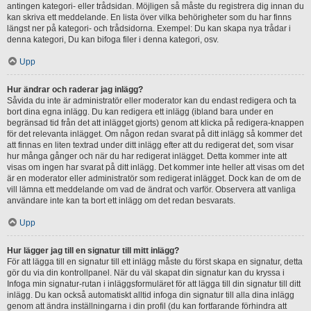
antingen kategori- eller trådsidan. Möjligen så måste du registrera dig innan du
kan skriva ett meddelande. En lista över vilka behörigheter som du har finns
längst ner på kategori- och trådsidorna. Exempel: Du kan skapa nya trådar i
denna kategori, Du kan bifoga filer i denna kategori, osv.
Upp
Hur ändrar och raderar jag inlägg?
Såvida du inte är administratör eller moderator kan du endast redigera och ta
bort dina egna inlägg. Du kan redigera ett inlägg (ibland bara under en
begränsad tid från det att inlägget gjorts) genom att klicka på redigera-knappen
för det relevanta inlägget. Om någon redan svarat på ditt inlägg så kommer det
att finnas en liten textrad under ditt inlägg efter att du redigerat det, som visar
hur många gånger och när du har redigerat inlägget. Detta kommer inte att
visas om ingen har svarat på ditt inlägg. Det kommer inte heller att visas om det
är en moderator eller administratör som redigerat inlägget. Dock kan de om de
vill lämna ett meddelande om vad de ändrat och varför. Observera att vanliga
användare inte kan ta bort ett inlägg om det redan besvarats.
Upp
Hur lägger jag till en signatur till mitt inlägg?
För att lägga till en signatur till ett inlägg måste du först skapa en signatur, detta
gör du via din kontrollpanel. När du väl skapat din signatur kan du kryssa i
Infoga min signatur-rutan i inläggsformuläret för att lägga till din signatur till ditt
inlägg. Du kan också automatiskt alltid infoga din signatur till alla dina inlägg
genom att ändra inställningarna i din profil (du kan fortfarande förhindra att