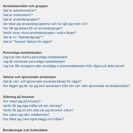
Användarnivåer och grupper
Vad är administratörer?
Vad är moderatorer?
Vad är användargrupper?
Var hittar jag användargrupperna och hur går jag med i en?
Hur blir jag ledare för en användargrupp?
Varför visas vissa användargrupper i andra färger?
Vad är en “Standardgrupp”?
Vad är “Teamet”-länken för något?
Personliga meddelanden
Jag kan inte skicka personliga meddelanden!
Jag får oönskade personliga meddelanden!
Jag har fått skräppost eller anstötliga e-postmeddelanden från någon på detta forum!
Vänner och ignorerade användare
Vad är vän- och ignorerade användarelistan för något?
Hur lägger jag till / tar jag bort användare från min vän- eller ignorerade användareslista?
Sökning på forumet
Hur söker jag på forumet?
Varför får jag inga träffar på min sökning?
Varför får jag en tom sida när jag försöker söka!?
Hur söker jag efter medlemmar?
Hur hittar jag mina egna inlägg och trådar?
Bevakningar och bokmärken