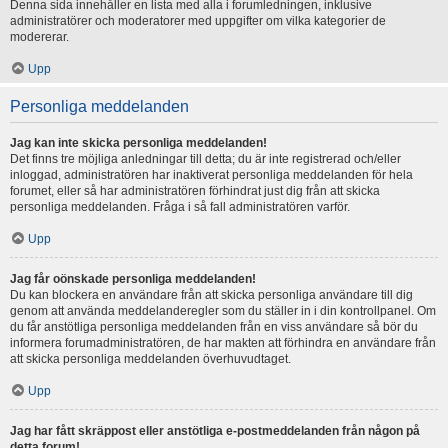
Denna sida innehåller en lista med alla i forumledningen, inklusive
administratörer och moderatorer med uppgifter om vilka kategorier de
modererar.
Upp
Personliga meddelanden
Jag kan inte skicka personliga meddelanden!
Det finns tre möjliga anledningar till detta; du är inte registrerad och/eller
inloggad, administratören har inaktiverat personliga meddelanden för hela
forumet, eller så har administratören förhindrat just dig från att skicka
personliga meddelanden. Fråga i så fall administratören varför.
Upp
Jag får oönskade personliga meddelanden!
Du kan blockera en användare från att skicka personliga användare till dig
genom att använda meddelanderegler som du ställer in i din kontrollpanel. Om
du får anstötliga personliga meddelanden från en viss användare så bör du
informera forumadministratören, de har makten att förhindra en användare från
att skicka personliga meddelanden överhuvudtaget.
Upp
Jag har fått skräppost eller anstötliga e-postmeddelanden från någon på
detta forum!