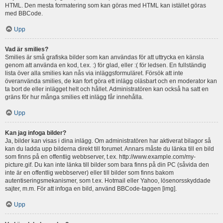
HTML. Den mesta formatering som kan göras med HTML kan istället göras
med BBCode.
Upp
Vad är smilies?
Smilies är små grafiska bilder som kan användas för att uttrycka en känsla
genom att använda en kod, t.ex. :) för glad, eller :( för ledsen. En fullständig
lista över alla smilies kan nås via inläggsformuläret. Försök att inte
överanvända smilies, de kan fort göra ett inlägg oläsbart och en moderator kan
ta bort de eller inlägget helt och hållet. Administratören kan också ha satt en
gräns för hur många smilies ett inlägg får innehålla.
Upp
Kan jag infoga bilder?
Ja, bilder kan visas i dina inlägg. Om administratören har aktiverat bilagor så
kan du ladda upp bilderna direkt till forumet. Annars måste du länka till en bild
som finns på en offentlig webbserver, t.ex. http://www.example.com/my-
picture.gif. Du kan inte länka till bilder som bara finns på din PC (såvida den
inte är en offentlig webbserver) eller till bilder som finns bakom
autentiseringsmekanismer, som t.ex. Hotmail eller Yahoo, lösenorsskyddade
sajter, m.m. För att infoga en bild, använd BBCode-taggen [img].
Upp