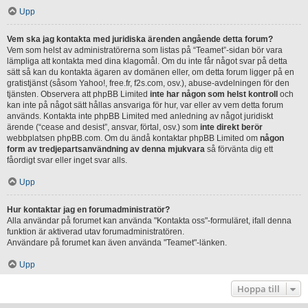
Upp
Vem ska jag kontakta med juridiska ärenden angående detta forum?
Vem som helst av administratörerna som listas på “Teamet”-sidan bör vara
lämpliga att kontakta med dina klagomål. Om du inte får något svar på detta
sätt så kan du kontakta ägaren av domänen eller, om detta forum ligger på en
gratistjänst (såsom Yahoo!, free.fr, f2s.com, osv.), abuse-avdelningen för den
tjänsten. Observera att phpBB Limited
inte har någon som helst kontroll
och
kan inte på något sätt hållas ansvariga för hur, var eller av vem detta forum
används. Kontakta inte phpBB Limited med anledning av något juridiskt
ärende (“cease and desist”, ansvar, förtal, osv.) som
inte direkt berör
webbplatsen phpBB.com. Om du ändå kontaktar phpBB Limited om
någon
form av tredjepartsanvändning av denna mjukvara
så förvänta dig ett
fåordigt svar eller inget svar alls.
Upp
Hur kontaktar jag en forumadministratör?
Alla användar på forumet kan använda "Kontakta oss"-formuläret, ifall denna
funktion är aktiverad utav forumadministratören.
Användare på forumet kan även använda "Teamet"-länken.
Upp
Hoppa till