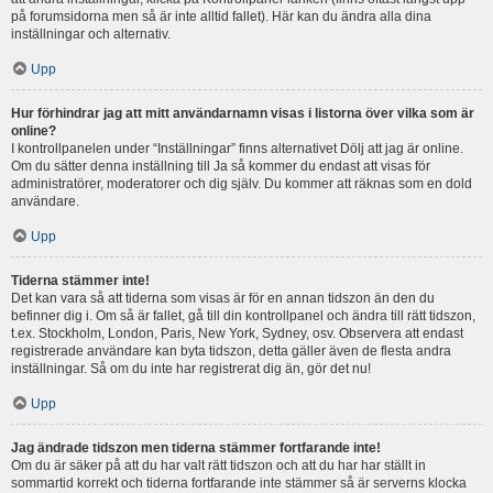
på forumsidorna men så är inte alltid fallet). Här kan du ändra alla dina
inställningar och alternativ.
Upp
Hur förhindrar jag att mitt användarnamn visas i listorna över vilka som är
online?
I kontrollpanelen under “Inställningar” finns alternativet Dölj att jag är online.
Om du sätter denna inställning till Ja så kommer du endast att visas för
administratörer, moderatorer och dig själv. Du kommer att räknas som en dold
användare.
Upp
Tiderna stämmer inte!
Det kan vara så att tiderna som visas är för en annan tidszon än den du
befinner dig i. Om så är fallet, gå till din kontrollpanel och ändra till rätt tidszon,
t.ex. Stockholm, London, Paris, New York, Sydney, osv. Observera att endast
registrerade användare kan byta tidszon, detta gäller även de flesta andra
inställningar. Så om du inte har registrerat dig än, gör det nu!
Upp
Jag ändrade tidszon men tiderna stämmer fortfarande inte!
Om du är säker på att du har valt rätt tidszon och att du har har ställt in
sommartid korrekt och tiderna fortfarande inte stämmer så är serverns klocka