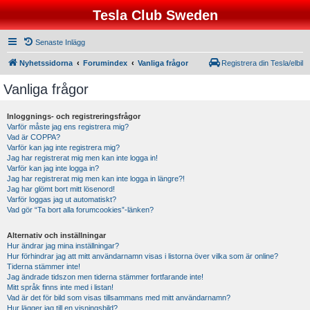
Tesla Club Sweden
Senaste Inlägg
Nyhetssidorna
Forumindex
Vanliga frågor
Registrera din Tesla/elbil
Vanliga frågor
Inloggnings- och registreringsfrågor
Varför måste jag ens registrera mig?
Vad är COPPA?
Varför kan jag inte registrera mig?
Jag har registrerat mig men kan inte logga in!
Varför kan jag inte logga in?
Jag har registrerat mig men kan inte logga in längre?!
Jag har glömt bort mitt lösenord!
Varför loggas jag ut automatiskt?
Vad gör “Ta bort alla forumcookies”-länken?
Alternativ och inställningar
Hur ändrar jag mina inställningar?
Hur förhindrar jag att mitt användarnamn visas i listorna över vilka som är online?
Tiderna stämmer inte!
Jag ändrade tidszon men tiderna stämmer fortfarande inte!
Mitt språk finns inte med i listan!
Vad är det för bild som visas tillsammans med mitt användarnamn?
Hur lägger jag till en visningsbild?