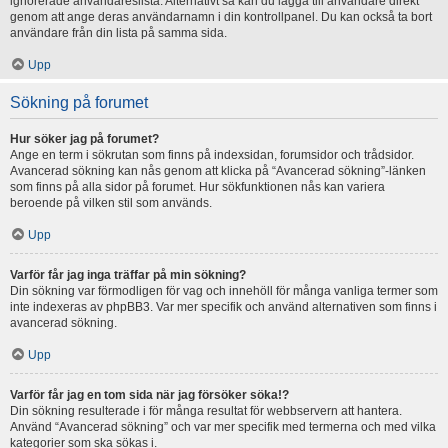
ignorerade användareslista. Alternativt så kan du lägga till användare direkt
genom att ange deras användarnamn i din kontrollpanel. Du kan också ta bort
användare från din lista på samma sida.
Upp
Sökning på forumet
Hur söker jag på forumet?
Ange en term i sökrutan som finns på indexsidan, forumsidor och trådsidor.
Avancerad sökning kan nås genom att klicka på “Avancerad sökning”-länken
som finns på alla sidor på forumet. Hur sökfunktionen nås kan variera
beroende på vilken stil som används.
Upp
Varför får jag inga träffar på min sökning?
Din sökning var förmodligen för vag och innehöll för många vanliga termer som
inte indexeras av phpBB3. Var mer specifik och använd alternativen som finns i
avancerad sökning.
Upp
Varför får jag en tom sida när jag försöker söka!?
Din sökning resulterade i för många resultat för webbservern att hantera.
Använd “Avancerad sökning” och var mer specifik med termerna och med vilka
kategorier som ska sökas i.