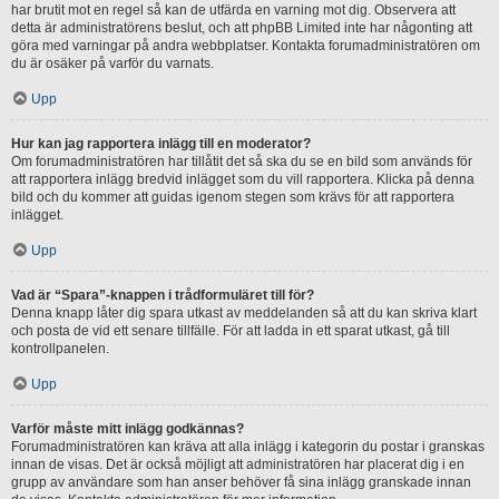
har brutit mot en regel så kan de utfärda en varning mot dig. Observera att
detta är administratörens beslut, och att phpBB Limited inte har någonting att
göra med varningar på andra webbplatser. Kontakta forumadministratören om
du är osäker på varför du varnats.
Upp
Hur kan jag rapportera inlägg till en moderator?
Om forumadministratören har tillåtit det så ska du se en bild som används för
att rapportera inlägg bredvid inlägget som du vill rapportera. Klicka på denna
bild och du kommer att guidas igenom stegen som krävs för att rapportera
inlägget.
Upp
Vad är “Spara”-knappen i trådformuläret till för?
Denna knapp låter dig spara utkast av meddelanden så att du kan skriva klart
och posta de vid ett senare tillfälle. För att ladda in ett sparat utkast, gå till
kontrollpanelen.
Upp
Varför måste mitt inlägg godkännas?
Forumadministratören kan kräva att alla inlägg i kategorin du postar i granskas
innan de visas. Det är också möjligt att administratören har placerat dig i en
grupp av användare som han anser behöver få sina inlägg granskade innan