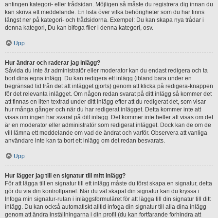
antingen kategori- eller trådsidan. Möjligen så måste du registrera dig innan du
kan skriva ett meddelande. En lista över vilka behörigheter som du har finns
längst ner på kategori- och trådsidorna. Exempel: Du kan skapa nya trådar i
denna kategori, Du kan bifoga filer i denna kategori, osv.
Upp
Hur ändrar och raderar jag inlägg?
Såvida du inte är administratör eller moderator kan du endast redigera och ta
bort dina egna inlägg. Du kan redigera ett inlägg (ibland bara under en
begränsad tid från det att inlägget gjorts) genom att klicka på redigera-knappen
för det relevanta inlägget. Om någon redan svarat på ditt inlägg så kommer det
att finnas en liten textrad under ditt inlägg efter att du redigerat det, som visar
hur många gånger och när du har redigerat inlägget. Detta kommer inte att
visas om ingen har svarat på ditt inlägg. Det kommer inte heller att visas om det
är en moderator eller administratör som redigerat inlägget. Dock kan de om de
vill lämna ett meddelande om vad de ändrat och varför. Observera att vanliga
användare inte kan ta bort ett inlägg om det redan besvarats.
Upp
Hur lägger jag till en signatur till mitt inlägg?
För att lägga till en signatur till ett inlägg måste du först skapa en signatur, detta
gör du via din kontrollpanel. När du väl skapat din signatur kan du kryssa i
Infoga min signatur-rutan i inläggsformuläret för att lägga till din signatur till ditt
inlägg. Du kan också automatiskt alltid infoga din signatur till alla dina inlägg
genom att ändra inställningarna i din profil (du kan fortfarande förhindra att