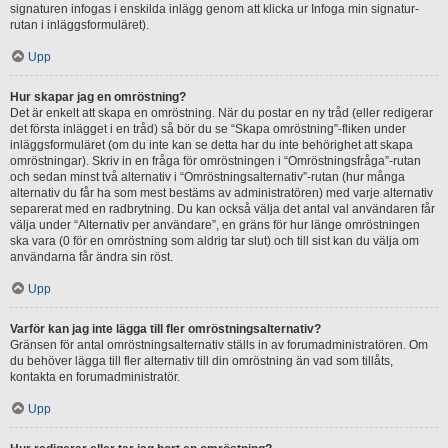
signaturen infogas i enskilda inlägg genom att klicka ur Infoga min signatur-
rutan i inläggsformuläret).
Upp
Hur skapar jag en omröstning?
Det är enkelt att skapa en omröstning. När du postar en ny tråd (eller redigerar
det första inlägget i en tråd) så bör du se “Skapa omröstning”-fliken under
inläggsformuläret (om du inte kan se detta har du inte behörighet att skapa
omröstningar). Skriv in en fråga för omröstningen i “Omröstningsfråga”-rutan
och sedan minst två alternativ i “Omröstningsalternativ”-rutan (hur många
alternativ du får ha som mest bestäms av administratören) med varje alternativ
separerat med en radbrytning. Du kan också välja det antal val användaren får
välja under “Alternativ per användare”, en gräns för hur länge omröstningen
ska vara (0 för en omröstning som aldrig tar slut) och till sist kan du välja om
användarna får ändra sin röst.
Upp
Varför kan jag inte lägga till fler omröstningsalternativ?
Gränsen för antal omröstningsalternativ ställs in av forumadministratören. Om
du behöver lägga till fler alternativ till din omröstning än vad som tillåts,
kontakta en forumadministratör.
Upp