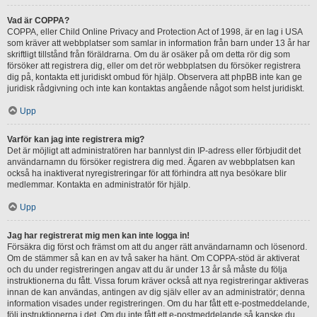
Vad är COPPA?
COPPA, eller Child Online Privacy and Protection Act of 1998, är en lag i USA
som kräver att webbplatser som samlar in information från barn under 13 år har
skriftligt tillstånd från föräldrarna. Om du är osäker på om detta rör dig som
försöker att registrera dig, eller om det rör webbplatsen du försöker registrera
dig på, kontakta ett juridiskt ombud för hjälp. Observera att phpBB inte kan ge
juridisk rådgivning och inte kan kontaktas angående något som helst juridiskt.
Upp
Varför kan jag inte registrera mig?
Det är möjligt att administratören har bannlyst din IP-adress eller förbjudit det
användarnamn du försöker registrera dig med. Ägaren av webbplatsen kan
också ha inaktiverat nyregistreringar för att förhindra att nya besökare blir
medlemmar. Kontakta en administratör för hjälp.
Upp
Jag har registrerat mig men kan inte logga in!
Försäkra dig först och främst om att du anger rätt användarnamn och lösenord.
Om de stämmer så kan en av två saker ha hänt. Om COPPA-stöd är aktiverat
och du under registreringen angav att du är under 13 år så måste du följa
instruktionerna du fått. Vissa forum kräver också att nya registreringar aktiveras
innan de kan användas, antingen av dig själv eller av an administratör; denna
information visades under registreringen. Om du har fått ett e-postmeddelande,
följ instruktionerna i det. Om du inte fått ett e-postmeddelande så kanske du