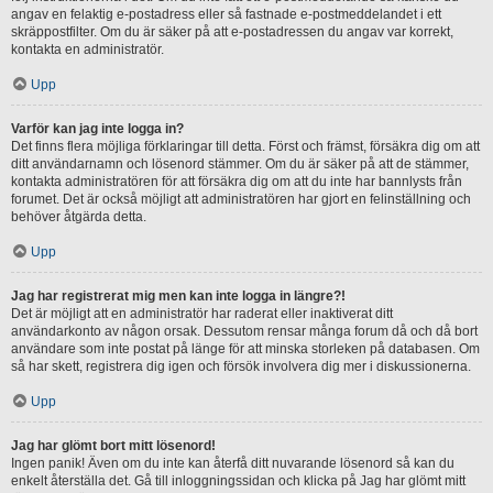
angav en felaktig e-postadress eller så fastnade e-postmeddelandet i ett
skräppostfilter. Om du är säker på att e-postadressen du angav var korrekt,
kontakta en administratör.
Upp
Varför kan jag inte logga in?
Det finns flera möjliga förklaringar till detta. Först och främst, försäkra dig om att
ditt användarnamn och lösenord stämmer. Om du är säker på att de stämmer,
kontakta administratören för att försäkra dig om att du inte har bannlysts från
forumet. Det är också möjligt att administratören har gjort en felinställning och
behöver åtgärda detta.
Upp
Jag har registrerat mig men kan inte logga in längre?!
Det är möjligt att en administratör har raderat eller inaktiverat ditt
användarkonto av någon orsak. Dessutom rensar många forum då och då bort
användare som inte postat på länge för att minska storleken på databasen. Om
så har skett, registrera dig igen och försök involvera dig mer i diskussionerna.
Upp
Jag har glömt bort mitt lösenord!
Ingen panik! Även om du inte kan återfå ditt nuvarande lösenord så kan du
enkelt återställa det. Gå till inloggningssidan och klicka på Jag har glömt mitt