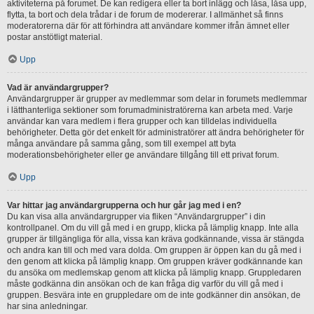
aktiviteterna på forumet. De kan redigera eller ta bort inlägg och låsa, låsa upp,
flytta, ta bort och dela trådar i de forum de modererar. I allmänhet så finns
moderatorerna där för att förhindra att användare kommer ifrån ämnet eller
postar anstötligt material.
Upp
Vad är användargrupper?
Användargrupper är grupper av medlemmar som delar in forumets medlemmar
i lätthanterliga sektioner som forumadministratörerna kan arbeta med. Varje
användar kan vara medlem i flera grupper och kan tilldelas individuella
behörigheter. Detta gör det enkelt för administratörer att ändra behörigheter för
många användare på samma gång, som till exempel att byta
moderationsbehörigheter eller ge användare tillgång till ett privat forum.
Upp
Var hittar jag användargrupperna och hur går jag med i en?
Du kan visa alla användargrupper via fliken “Användargrupper” i din
kontrollpanel. Om du vill gå med i en grupp, klicka på lämplig knapp. Inte alla
grupper är tillgängliga för alla, vissa kan kräva godkännande, vissa är stängda
och andra kan till och med vara dolda. Om gruppen är öppen kan du gå med i
den genom att klicka på lämplig knapp. Om gruppen kräver godkännande kan
du ansöka om medlemskap genom att klicka på lämplig knapp. Gruppledaren
måste godkänna din ansökan och de kan fråga dig varför du vill gå med i
gruppen. Besvära inte en gruppledare om de inte godkänner din ansökan, de
har sina anledningar.