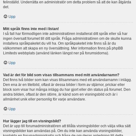
felinställd. Underrätta en administratör om detta problem så att de kan åtgärda
det.
Upp
Mitt språk finns inte med i listan!
I så fall har förmodligen inte administratören installerat ditt språk eller så har
ingen översatt forumet till ditt språk. Fråga administratören om de skulle kunna
installera språkpaketet du vill ha. Om språkpaketet inte finns så är du
välkommen att skapa en ny översättning. Mer information finns på phpBB
Limiteds webbplats (använd länken längst ner på forumsidorna).
Upp
Vad är det för bild som visas tillsammans med mitt användarnamn?
Det finns två bilder som kan visas tillsammans med ett användarnamn i inlägg.
Den ena är en titelbild, oftast är dessa bilder i form av stjärnor, prickar eller
block som visar hur många inlägg du har gjort eller din status på forumet. Den
andra bilden, oftast är den större, är känd som en visningsbild och är i
allmänhet unik eller personlig för varje användare.
Upp
Hur lägger jag till en visningsbild?
Det är upp till forumadministratören att tillåta visningsbilder och välja vilka sätt
visningsbilder kan användas på. Om du inte kan använda visningsbilder,
kontakta en forumadministratör och fråga de om deras anledning till detta.