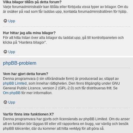
Vilka bilagor tillåts på detta forum?
Varje forumadministratör kan tillåta eller förbjuda vissa typer av bilagor. Om du
är osäker på vad som får laddas upp, kontakta forumadministratören för hjälp.
Upp
Hur hittar jag alla mina bilagor?
För att hitta listan över alla bilagor du laddat upp, gå till kontrollpanelen och
klicka på “Hantera bilagor”.
Upp
phpBB-problem
Vem har gjort detta forum?
Denna programvara (i sin oförändrade form) är producerad av, släppt av
phpBB Limited
, som innehar rättigheten. Den finns tillgänglig under GNU
General Public Licence, version 2 (GPL-2.0) och får distribueras fritt. Se
Om phpBB
för mer information.
Upp
Varför finns inte funktionen X?
Denna programvara har gjorts och licensierats av phpBB Limited. Om du anser
att en funktion bör läggas till eller vill rapportera en bugg, var vänlig och besök
phpBB Idécenter, där du kommer att hitta verktyg för att göra så.