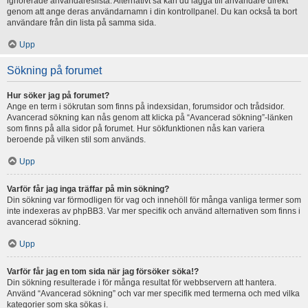
ignorerade användareslista. Alternativt så kan du lägga till användare direkt
genom att ange deras användarnamn i din kontrollpanel. Du kan också ta bort
användare från din lista på samma sida.
Upp
Sökning på forumet
Hur söker jag på forumet?
Ange en term i sökrutan som finns på indexsidan, forumsidor och trådsidor.
Avancerad sökning kan nås genom att klicka på “Avancerad sökning”-länken
som finns på alla sidor på forumet. Hur sökfunktionen nås kan variera
beroende på vilken stil som används.
Upp
Varför får jag inga träffar på min sökning?
Din sökning var förmodligen för vag och innehöll för många vanliga termer som
inte indexeras av phpBB3. Var mer specifik och använd alternativen som finns i
avancerad sökning.
Upp
Varför får jag en tom sida när jag försöker söka!?
Din sökning resulterade i för många resultat för webbservern att hantera.
Använd “Avancerad sökning” och var mer specifik med termerna och med vilka
kategorier som ska sökas i.