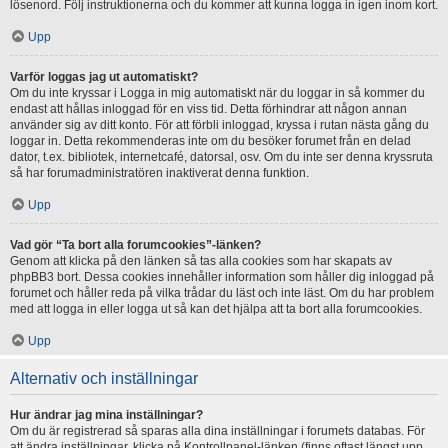
lösenord. Följ instruktionerna och du kommer att kunna logga in igen inom kort.
Upp
Varför loggas jag ut automatiskt?
Om du inte kryssar i Logga in mig automatiskt när du loggar in så kommer du
endast att hållas inloggad för en viss tid. Detta förhindrar att någon annan
använder sig av ditt konto. För att förbli inloggad, kryssa i rutan nästa gång du
loggar in. Detta rekommenderas inte om du besöker forumet från en delad
dator, t.ex. bibliotek, internetcafé, datorsal, osv. Om du inte ser denna kryssruta
så har forumadministratören inaktiverat denna funktion.
Upp
Vad gör “Ta bort alla forumcookies”-länken?
Genom att klicka på den länken så tas alla cookies som har skapats av
phpBB3 bort. Dessa cookies innehåller information som håller dig inloggad på
forumet och håller reda på vilka trådar du läst och inte läst. Om du har problem
med att logga in eller logga ut så kan det hjälpa att ta bort alla forumcookies.
Upp
Alternativ och inställningar
Hur ändrar jag mina inställningar?
Om du är registrerad så sparas alla dina inställningar i forumets databas. För
att ändra inställningar, klicka på Kontrollpanel-länken (finns oftast längst upp