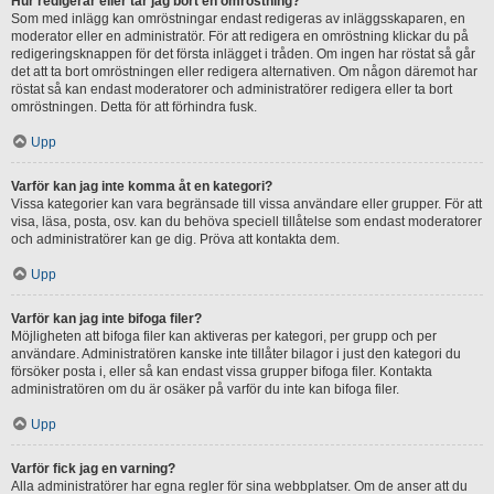
Hur redigerar eller tar jag bort en omröstning?
Som med inlägg kan omröstningar endast redigeras av inläggsskaparen, en
moderator eller en administratör. För att redigera en omröstning klickar du på
redigeringsknappen för det första inlägget i tråden. Om ingen har röstat så går
det att ta bort omröstningen eller redigera alternativen. Om någon däremot har
röstat så kan endast moderatorer och administratörer redigera eller ta bort
omröstningen. Detta för att förhindra fusk.
Upp
Varför kan jag inte komma åt en kategori?
Vissa kategorier kan vara begränsade till vissa användare eller grupper. För att
visa, läsa, posta, osv. kan du behöva speciell tillåtelse som endast moderatorer
och administratörer kan ge dig. Pröva att kontakta dem.
Upp
Varför kan jag inte bifoga filer?
Möjligheten att bifoga filer kan aktiveras per kategori, per grupp och per
användare. Administratören kanske inte tillåter bilagor i just den kategori du
försöker posta i, eller så kan endast vissa grupper bifoga filer. Kontakta
administratören om du är osäker på varför du inte kan bifoga filer.
Upp
Varför fick jag en varning?
Alla administratörer har egna regler för sina webbplatser. Om de anser att du