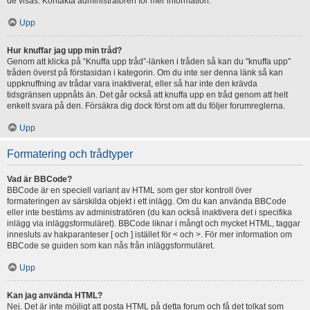
de visas. Kontakta administratören för mer information.
Upp
Hur knuffar jag upp min tråd?
Genom att klicka på “Knuffa upp tråd”-länken i tråden så kan du "knuffa upp"
tråden överst på förstasidan i kategorin. Om du inte ser denna länk så kan
uppknuffning av trådar vara inaktiverat, eller så har inte den krävda
tidsgränsen uppnåts än. Det går också att knuffa upp en tråd genom att helt
enkelt svara på den. Försäkra dig dock först om att du följer forumreglerna.
Upp
Formatering och trådtyper
Vad är BBCode?
BBCode är en speciell variant av HTML som ger stor kontroll över
formateringen av särskilda objekt i ett inlägg. Om du kan använda BBCode
eller inte bestäms av administratören (du kan också inaktivera det i specifika
inlägg via inläggsformuläret). BBCode liknar i mångt och mycket HTML, taggar
innesluts av hakparanteser [ och ] istället för < och >. För mer information om
BBCode se guiden som kan nås från inläggsformuläret.
Upp
Kan jag använda HTML?
Nej. Det är inte möjligt att posta HTML på detta forum och få det tolkat som