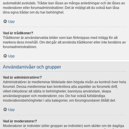
automatiskt avslutats. Trådar kan låsas av många anledningar och de låses av
moderatorer eller forumadministratörer. Det är möjligt att du också kan låsa
dina egna trådar om du har behörighet.
Upp
Vad är trådikoner?
Trådikoner är användarvalda bilder som kan förknippas med inlägg för att
markera dess innehåll. Om det går att använda trådikoner eller inte bestäms av
forumadministratören.
Upp
Användarnivåer och grupper
Vad är administratörer?
Administratörer är medlemmar tilldelade den högsta nivån av kontroll över hela
forumet. Dessa medlemmar kan kontrollera alla aspekter av forumets drift,
vilket inkluderar att ställa in behörigheter, bannlysa användare, skapa
användargrupper och moderatorer, osv. De har också fullständiga
moderationsbehörigheter i alla kategorier, om forumgrundaren tillåtit det.
Upp
Vad är moderatorer?
Moderatorer är individer (eller grupper av individer) som sköter om de dagliga