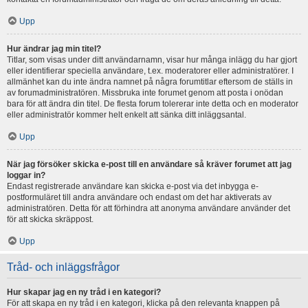
Upp
Hur ändrar jag min titel?
Titlar, som visas under ditt användarnamn, visar hur många inlägg du har gjort
eller identifierar speciella användare, t.ex. moderatorer eller administratörer. I
allmänhet kan du inte ändra namnet på några forumtitlar eftersom de ställs in
av forumadministratören. Missbruka inte forumet genom att posta i onödan
bara för att ändra din titel. De flesta forum tolererar inte detta och en moderator
eller administratör kommer helt enkelt att sänka ditt inläggsantal.
Upp
När jag försöker skicka e-post till en användare så kräver forumet att jag
loggar in?
Endast registrerade användare kan skicka e-post via det inbygga e-
postformuläret till andra användare och endast om det har aktiverats av
administratören. Detta för att förhindra att anonyma användare använder det
för att skicka skräppost.
Upp
Tråd- och inläggsfrågor
Hur skapar jag en ny tråd i en kategori?
För att skapa en ny tråd i en kategori, klicka på den relevanta knappen på