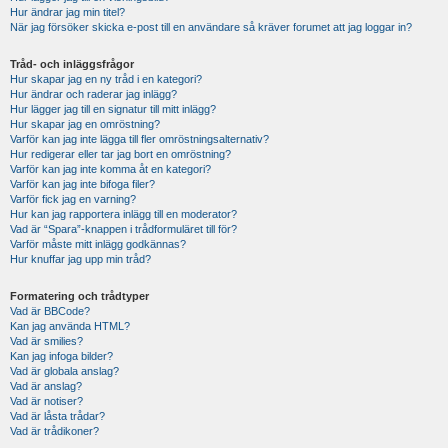
Hur ändrar jag min titel?
När jag försöker skicka e-post till en användare så kräver forumet att jag loggar in?
Tråd- och inläggsfrågor
Hur skapar jag en ny tråd i en kategori?
Hur ändrar och raderar jag inlägg?
Hur lägger jag till en signatur till mitt inlägg?
Hur skapar jag en omröstning?
Varför kan jag inte lägga till fler omröstningsalternativ?
Hur redigerar eller tar jag bort en omröstning?
Varför kan jag inte komma åt en kategori?
Varför kan jag inte bifoga filer?
Varför fick jag en varning?
Hur kan jag rapportera inlägg till en moderator?
Vad är “Spara”-knappen i trådformuläret till för?
Varför måste mitt inlägg godkännas?
Hur knuffar jag upp min tråd?
Formatering och trådtyper
Vad är BBCode?
Kan jag använda HTML?
Vad är smilies?
Kan jag infoga bilder?
Vad är globala anslag?
Vad är anslag?
Vad är notiser?
Vad är låsta trådar?
Vad är trådikoner?