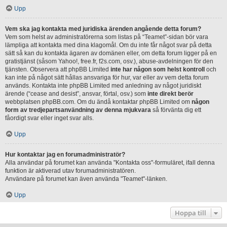
Upp
Vem ska jag kontakta med juridiska ärenden angående detta forum?
Vem som helst av administratörerna som listas på “Teamet”-sidan bör vara
lämpliga att kontakta med dina klagomål. Om du inte får något svar på detta
sätt så kan du kontakta ägaren av domänen eller, om detta forum ligger på en
gratistjänst (såsom Yahoo!, free.fr, f2s.com, osv.), abuse-avdelningen för den
tjänsten. Observera att phpBB Limited
inte har någon som helst kontroll
och
kan inte på något sätt hållas ansvariga för hur, var eller av vem detta forum
används. Kontakta inte phpBB Limited med anledning av något juridiskt
ärende (“cease and desist”, ansvar, förtal, osv.) som
inte direkt berör
webbplatsen phpBB.com. Om du ändå kontaktar phpBB Limited om
någon
form av tredjepartsanvändning av denna mjukvara
så förvänta dig ett
fåordigt svar eller inget svar alls.
Upp
Hur kontaktar jag en forumadministratör?
Alla användar på forumet kan använda "Kontakta oss"-formuläret, ifall denna
funktion är aktiverad utav forumadministratören.
Användare på forumet kan även använda "Teamet"-länken.
Upp
Hoppa till