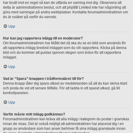
har brutit mot en regel så kan de utfärda en varning mot dig. Observera att
detta är administratörens beslut, och att phpBB Limited inte har någonting att
göra med varningar på andra webbplatser. Kontakta forumadministratören om
du är osäker på varför du varnats.
Upp
Hur kan jag rapportera inlägg till en moderator?
Om forumadministratören har tillåtit det så ska du se en bild som används för
att rapportera inlägg bredvid inlägget som du vill rapportera. Klicka på denna
bild och du kommer att guidas igenom stegen som krävs för att rapportera
inlägget.
Upp
Vad är “Spara”-knappen i trådformuläret till för?
Denna knapp låter dig spara utkast av meddelanden så att du kan skriva klart
och posta de vid ett senare tillfälle. För att ladda in ett sparat utkast, gå till
kontrollpanelen.
Upp
Varför måste mitt inlägg godkännas?
Forumadministratören kan kräva att alla inlägg i kategorin du postar i granskas
innan de visas. Det är också möjligt att administratören har placerat dig i en
grupp av användare som han anser behöver få sina inlägg granskade innan