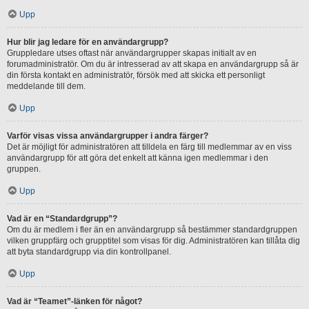
Upp
Hur blir jag ledare för en användargrupp?
Gruppledare utses oftast när användargrupper skapas initialt av en
forumadministratör. Om du är intresserad av att skapa en användargrupp så är
din första kontakt en administratör, försök med att skicka ett personligt
meddelande till dem.
Upp
Varför visas vissa användargrupper i andra färger?
Det är möjligt för administratören att tilldela en färg till medlemmar av en viss
användargrupp för att göra det enkelt att känna igen medlemmar i den
gruppen.
Upp
Vad är en “Standardgrupp”?
Om du är medlem i fler än en användargrupp så bestämmer standardgruppen
vilken gruppfärg och grupptitel som visas för dig. Administratören kan tillåta dig
att byta standardgrupp via din kontrollpanel.
Upp
Vad är “Teamet”-länken för något?