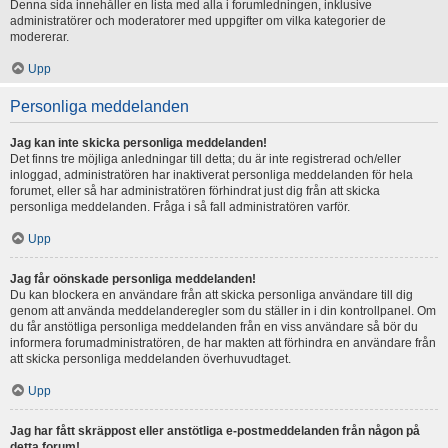
Denna sida innehåller en lista med alla i forumledningen, inklusive
administratörer och moderatorer med uppgifter om vilka kategorier de
modererar.
Upp
Personliga meddelanden
Jag kan inte skicka personliga meddelanden!
Det finns tre möjliga anledningar till detta; du är inte registrerad och/eller
inloggad, administratören har inaktiverat personliga meddelanden för hela
forumet, eller så har administratören förhindrat just dig från att skicka
personliga meddelanden. Fråga i så fall administratören varför.
Upp
Jag får oönskade personliga meddelanden!
Du kan blockera en användare från att skicka personliga användare till dig
genom att använda meddelanderegler som du ställer in i din kontrollpanel. Om
du får anstötliga personliga meddelanden från en viss användare så bör du
informera forumadministratören, de har makten att förhindra en användare från
att skicka personliga meddelanden överhuvudtaget.
Upp
Jag har fått skräppost eller anstötliga e-postmeddelanden från någon på
detta forum!