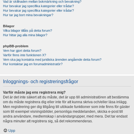
Vad är skillnaden mellan bokmärkning och bevakning?
Hur bevakar jag specifika kategorier eller trådar?
Hur bevakar jag specifika kategorier eller trådar?
Hur tar jag bort mina bevakningar?
Bilagor
Vilka bilagor tillåts på detta forum?
Hur hittar jag alla mina bilagor?
phpBB-problem
Vem har gjort detta forum?
Varför finns inte funktionen X?
Vem ska jag kontakta med juridiska ärenden angående detta forum?
Hur kontaktar jag en forumadministratör?
Inloggnings- och registreringsfrågor
Varför måste jag ens registrera mig?
Det är det inte säkert att du måste, det är upp till administratören att bestämma
om du måste registrera dig eller inte för att kunna skriva och/eller läsa inlägg.
Men registrering ger dig tillgång till utökade funktioner som inte finns för gäster
som till exempel visningsbilder, personliga meddelanden, skicka e-post till
andra användare, medlemskap i användargrupper, med mera. Det tar endast
några minuter att registrera sig, så det rekommenderas.
Upp