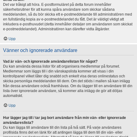
Det var tråkigt att höra. E-postformuläret på detta forum innehåller
säkerhetsrutiner för att kunna spåra användare som skickar sådana
meddelanden, så du bör skicka ett e-postmeddelande till administratören med
en fullständig kopia av e-postmeddelandet du fått. Det är väldigt viktigt att
inkludera e-posthuvudet (detta innehåller detaljer om användaren som skickat
e-postmeddelandet). Administratören kan därefter vidta åtgärder.
Upp
Vänner och ignorerade användare
Vad är vän- och ignorerade användarelistan för något?
Du kan använda dessa listor för att organisera medlemmar på forumet.
Medlemmar som läggs till i din vänskapslista kommer att visas i din
kontrollpanel vilket låter dig snabbt och enkelt visa deras onlinestatus och
skicka personliga meddelanden till dem. Om det stöds i mallen så kan inlägg
från dessa användare också framhävas. Om du lägger till en användare till din
lista över ignorerade användare, så kommer alla inlägg de gör att döljas
automatiskt.
Upp
Hur lägger jag till / tar jag bort användare från min vän- eller ignorerade
användareslista?
Du kan lägga till användare till din lista på två sätt. På varje användares
profilsida finns det en länk för att antingen lägga till dem till din vän- eller