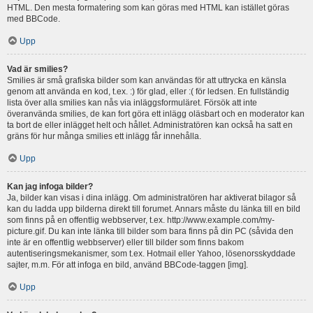
HTML. Den mesta formatering som kan göras med HTML kan istället göras
med BBCode.
Upp
Vad är smilies?
Smilies är små grafiska bilder som kan användas för att uttrycka en känsla
genom att använda en kod, t.ex. :) för glad, eller :( för ledsen. En fullständig
lista över alla smilies kan nås via inläggsformuläret. Försök att inte
överanvända smilies, de kan fort göra ett inlägg oläsbart och en moderator kan
ta bort de eller inlägget helt och hållet. Administratören kan också ha satt en
gräns för hur många smilies ett inlägg får innehålla.
Upp
Kan jag infoga bilder?
Ja, bilder kan visas i dina inlägg. Om administratören har aktiverat bilagor så
kan du ladda upp bilderna direkt till forumet. Annars måste du länka till en bild
som finns på en offentlig webbserver, t.ex. http://www.example.com/my-
picture.gif. Du kan inte länka till bilder som bara finns på din PC (såvida den
inte är en offentlig webbserver) eller till bilder som finns bakom
autentiseringsmekanismer, som t.ex. Hotmail eller Yahoo, lösenorsskyddade
sajter, m.m. För att infoga en bild, använd BBCode-taggen [img].
Upp