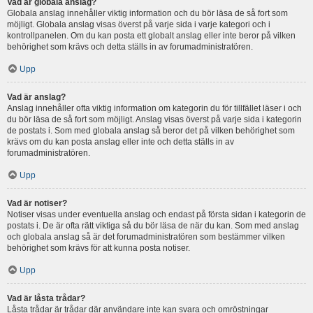
Vad är globala anslag?
Globala anslag innehåller viktig information och du bör läsa de så fort som
möjligt. Globala anslag visas överst på varje sida i varje kategori och i
kontrollpanelen. Om du kan posta ett globalt anslag eller inte beror på vilken
behörighet som krävs och detta ställs in av forumadministratören.
Upp
Vad är anslag?
Anslag innehåller ofta viktig information om kategorin du för tillfället läser i och
du bör läsa de så fort som möjligt. Anslag visas överst på varje sida i kategorin
de postats i. Som med globala anslag så beror det på vilken behörighet som
krävs om du kan posta anslag eller inte och detta ställs in av
forumadministratören.
Upp
Vad är notiser?
Notiser visas under eventuella anslag och endast på första sidan i kategorin de
postats i. De är ofta rätt viktiga så du bör läsa de när du kan. Som med anslag
och globala anslag så är det forumadministratören som bestämmer vilken
behörighet som krävs för att kunna posta notiser.
Upp
Vad är låsta trådar?
Låsta trådar är trådar där användare inte kan svara och omröstningar