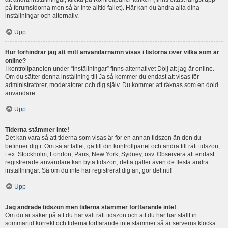
på forumsidorna men så är inte alltid fallet). Här kan du ändra alla dina
inställningar och alternativ.
Upp
Hur förhindrar jag att mitt användarnamn visas i listorna över vilka som är
online?
I kontrollpanelen under “Inställningar” finns alternativet Dölj att jag är online.
Om du sätter denna inställning till Ja så kommer du endast att visas för
administratörer, moderatorer och dig själv. Du kommer att räknas som en dold
användare.
Upp
Tiderna stämmer inte!
Det kan vara så att tiderna som visas är för en annan tidszon än den du
befinner dig i. Om så är fallet, gå till din kontrollpanel och ändra till rätt tidszon,
t.ex. Stockholm, London, Paris, New York, Sydney, osv. Observera att endast
registrerade användare kan byta tidszon, detta gäller även de flesta andra
inställningar. Så om du inte har registrerat dig än, gör det nu!
Upp
Jag ändrade tidszon men tiderna stämmer fortfarande inte!
Om du är säker på att du har valt rätt tidszon och att du har har ställt in
sommartid korrekt och tiderna fortfarande inte stämmer så är serverns klocka