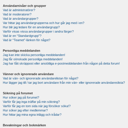
Användarnivåer och grupper
Vad är administratörer?
Vad är moderatorer?
Vad är användargrupper?
Var hittar jag användargrupperna och hur går jag med i en?
Hur blir jag ledare för en användargrupp?
Varför visas vissa användargrupper i andra färger?
Vad är en “Standardgrupp”?
Vad är “Teamet”-länken för något?
Personliga meddelanden
Jag kan inte skicka personliga meddelanden!
Jag får oönskade personliga meddelanden!
Jag har fått skräppost eller anstötliga e-postmeddelanden från någon på detta forum!
Vänner och ignorerade användare
Vad är vän- och ignorerade användarelistan för något?
Hur lägger jag till / tar jag bort användare från min vän- eller ignorerade användareslista?
Sökning på forumet
Hur söker jag på forumet?
Varför får jag inga träffar på min sökning?
Varför får jag en tom sida när jag försöker söka!?
Hur söker jag efter medlemmar?
Hur hittar jag mina egna inlägg och trådar?
Bevakningar och bokmärken