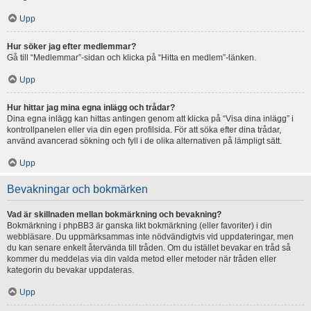
Upp
Hur söker jag efter medlemmar?
Gå till “Medlemmar”-sidan och klicka på “Hitta en medlem”-länken.
Upp
Hur hittar jag mina egna inlägg och trådar?
Dina egna inlägg kan hittas antingen genom att klicka på “Visa dina inlägg” i
kontrollpanelen eller via din egen profilsida. För att söka efter dina trådar,
använd avancerad sökning och fyll i de olika alternativen på lämpligt sätt.
Upp
Bevakningar och bokmärken
Vad är skillnaden mellan bokmärkning och bevakning?
Bokmärkning i phpBB3 är ganska likt bokmärkning (eller favoriter) i din
webbläsare. Du uppmärksammas inte nödvändigtvis vid uppdateringar, men
du kan senare enkelt återvända till tråden. Om du istället bevakar en tråd så
kommer du meddelas via din valda metod eller metoder när tråden eller
kategorin du bevakar uppdateras.
Upp