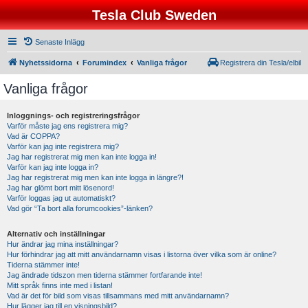
Tesla Club Sweden
Senaste Inlägg
Nyhetssidorna
Forumindex
Vanliga frågor
Registrera din Tesla/elbil
Vanliga frågor
Inloggnings- och registreringsfrågor
Varför måste jag ens registrera mig?
Vad är COPPA?
Varför kan jag inte registrera mig?
Jag har registrerat mig men kan inte logga in!
Varför kan jag inte logga in?
Jag har registrerat mig men kan inte logga in längre?!
Jag har glömt bort mitt lösenord!
Varför loggas jag ut automatiskt?
Vad gör “Ta bort alla forumcookies”-länken?
Alternativ och inställningar
Hur ändrar jag mina inställningar?
Hur förhindrar jag att mitt användarnamn visas i listorna över vilka som är online?
Tiderna stämmer inte!
Jag ändrade tidszon men tiderna stämmer fortfarande inte!
Mitt språk finns inte med i listan!
Vad är det för bild som visas tillsammans med mitt användarnamn?
Hur lägger jag till en visningsbild?