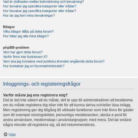
Vad är skillnaden mellan bokmärkning och bevakning?
Hur bevakar jag specifika kategorier eller trådar?
Hur bevakar jag specifika kategorier eller trådar?
Hur tar jag bort mina bevakningar?
Bilagor
Vilka bilagor tillåts på detta forum?
Hur hittar jag alla mina bilagor?
phpBB-problem
Vem har gjort detta forum?
Varför finns inte funktionen X?
Vem ska jag kontakta med juridiska ärenden angående detta forum?
Hur kontaktar jag en forumadministratör?
Inloggnings- och registreringsfrågor
Varför måste jag ens registrera mig?
Det är det inte säkert att du måste, det är upp till administratören att bestämma
om du måste registrera dig eller inte för att kunna skriva och/eller läsa inlägg.
Men registrering ger dig tillgång till utökade funktioner som inte finns för gäster
som till exempel visningsbilder, personliga meddelanden, skicka e-post till
andra användare, medlemskap i användargrupper, med mera. Det tar endast
några minuter att registrera sig, så det rekommenderas.
Upp