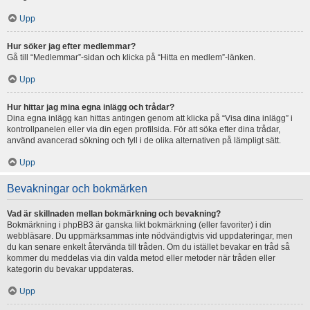
Upp
Hur söker jag efter medlemmar?
Gå till “Medlemmar”-sidan och klicka på “Hitta en medlem”-länken.
Upp
Hur hittar jag mina egna inlägg och trådar?
Dina egna inlägg kan hittas antingen genom att klicka på “Visa dina inlägg” i
kontrollpanelen eller via din egen profilsida. För att söka efter dina trådar,
använd avancerad sökning och fyll i de olika alternativen på lämpligt sätt.
Upp
Bevakningar och bokmärken
Vad är skillnaden mellan bokmärkning och bevakning?
Bokmärkning i phpBB3 är ganska likt bokmärkning (eller favoriter) i din
webbläsare. Du uppmärksammas inte nödvändigtvis vid uppdateringar, men
du kan senare enkelt återvända till tråden. Om du istället bevakar en tråd så
kommer du meddelas via din valda metod eller metoder när tråden eller
kategorin du bevakar uppdateras.
Upp