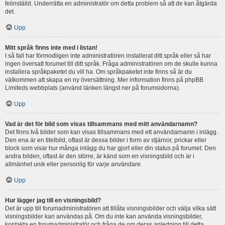
felinställd. Underrätta en administratör om detta problem så att de kan åtgärda
det.
Upp
Mitt språk finns inte med i listan!
I så fall har förmodligen inte administratören installerat ditt språk eller så har
ingen översatt forumet till ditt språk. Fråga administratören om de skulle kunna
installera språkpaketet du vill ha. Om språkpaketet inte finns så är du
välkommen att skapa en ny översättning. Mer information finns på phpBB
Limiteds webbplats (använd länken längst ner på forumsidorna).
Upp
Vad är det för bild som visas tillsammans med mitt användarnamn?
Det finns två bilder som kan visas tillsammans med ett användarnamn i inlägg.
Den ena är en titelbild, oftast är dessa bilder i form av stjärnor, prickar eller
block som visar hur många inlägg du har gjort eller din status på forumet. Den
andra bilden, oftast är den större, är känd som en visningsbild och är i
allmänhet unik eller personlig för varje användare.
Upp
Hur lägger jag till en visningsbild?
Det är upp till forumadministratören att tillåta visningsbilder och välja vilka sätt
visningsbilder kan användas på. Om du inte kan använda visningsbilder,
kontakta en forumadministratör och fråga de om deras anledning till detta.