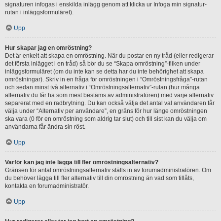
signaturen infogas i enskilda inlägg genom att klicka ur Infoga min signatur-
rutan i inläggsformuläret).
Upp
Hur skapar jag en omröstning?
Det är enkelt att skapa en omröstning. När du postar en ny tråd (eller redigerar
det första inlägget i en tråd) så bör du se “Skapa omröstning”-fliken under
inläggsformuläret (om du inte kan se detta har du inte behörighet att skapa
omröstningar). Skriv in en fråga för omröstningen i “Omröstningsfråga”-rutan
och sedan minst två alternativ i “Omröstningsalternativ”-rutan (hur många
alternativ du får ha som mest bestäms av administratören) med varje alternativ
separerat med en radbrytning. Du kan också välja det antal val användaren får
välja under “Alternativ per användare”, en gräns för hur länge omröstningen
ska vara (0 för en omröstning som aldrig tar slut) och till sist kan du välja om
användarna får ändra sin röst.
Upp
Varför kan jag inte lägga till fler omröstningsalternativ?
Gränsen för antal omröstningsalternativ ställs in av forumadministratören. Om
du behöver lägga till fler alternativ till din omröstning än vad som tillåts,
kontakta en forumadministratör.
Upp