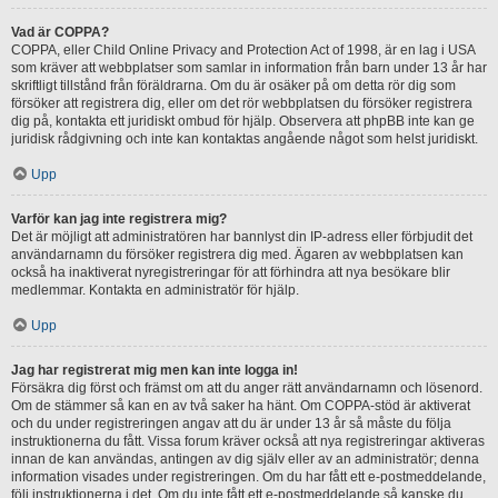
Vad är COPPA?
COPPA, eller Child Online Privacy and Protection Act of 1998, är en lag i USA
som kräver att webbplatser som samlar in information från barn under 13 år har
skriftligt tillstånd från föräldrarna. Om du är osäker på om detta rör dig som
försöker att registrera dig, eller om det rör webbplatsen du försöker registrera
dig på, kontakta ett juridiskt ombud för hjälp. Observera att phpBB inte kan ge
juridisk rådgivning och inte kan kontaktas angående något som helst juridiskt.
Upp
Varför kan jag inte registrera mig?
Det är möjligt att administratören har bannlyst din IP-adress eller förbjudit det
användarnamn du försöker registrera dig med. Ägaren av webbplatsen kan
också ha inaktiverat nyregistreringar för att förhindra att nya besökare blir
medlemmar. Kontakta en administratör för hjälp.
Upp
Jag har registrerat mig men kan inte logga in!
Försäkra dig först och främst om att du anger rätt användarnamn och lösenord.
Om de stämmer så kan en av två saker ha hänt. Om COPPA-stöd är aktiverat
och du under registreringen angav att du är under 13 år så måste du följa
instruktionerna du fått. Vissa forum kräver också att nya registreringar aktiveras
innan de kan användas, antingen av dig själv eller av an administratör; denna
information visades under registreringen. Om du har fått ett e-postmeddelande,
följ instruktionerna i det. Om du inte fått ett e-postmeddelande så kanske du