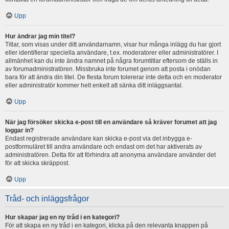
Upp
Hur ändrar jag min titel?
Titlar, som visas under ditt användarnamn, visar hur många inlägg du har gjort
eller identifierar speciella användare, t.ex. moderatorer eller administratörer. I
allmänhet kan du inte ändra namnet på några forumtitlar eftersom de ställs in
av forumadministratören. Missbruka inte forumet genom att posta i onödan
bara för att ändra din titel. De flesta forum tolererar inte detta och en moderator
eller administratör kommer helt enkelt att sänka ditt inläggsantal.
Upp
När jag försöker skicka e-post till en användare så kräver forumet att jag
loggar in?
Endast registrerade användare kan skicka e-post via det inbygga e-
postformuläret till andra användare och endast om det har aktiverats av
administratören. Detta för att förhindra att anonyma användare använder det
för att skicka skräppost.
Upp
Tråd- och inläggsfrågor
Hur skapar jag en ny tråd i en kategori?
För att skapa en ny tråd i en kategori, klicka på den relevanta knappen på