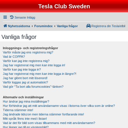
Tesla Club Sweden
Senaste Inlägg
Nyhetssidorna
Forumindex
Vanliga frågor
Registrera din Tesla/elbil
Vanliga frågor
Inloggnings- och registreringsfrågor
Varför måste jag ens registrera mig?
Vad är COPPA?
Varför kan jag inte registrera mig?
Jag har registrerat mig men kan inte logga in!
Varför kan jag inte logga in?
Jag har registrerat mig men kan inte logga in längre?!
Jag har glömt bort mitt lösenord!
Varför loggas jag ut automatiskt?
Vad gör “Ta bort alla forumcookies”-länken?
Alternativ och inställningar
Hur ändrar jag mina inställningar?
Hur förhindrar jag att mitt användarnamn visas i listorna över vilka som är online?
Tiderna stämmer inte!
Jag ändrade tidszon men tiderna stämmer fortfarande inte!
Mitt språk finns inte med i listan!
Vad är det för bild som visas tillsammans med mitt användarnamn?
Hur lägger jag till en visningsbild?