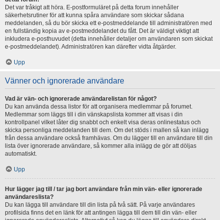
Det var tråkigt att höra. E-postformuläret på detta forum innehåller
säkerhetsrutiner för att kunna spåra användare som skickar sådana
meddelanden, så du bör skicka ett e-postmeddelande till administratören med
en fullständig kopia av e-postmeddelandet du fått. Det är väldigt viktigt att
inkludera e-posthuvudet (detta innehåller detaljer om användaren som skickat
e-postmeddelandet). Administratören kan därefter vidta åtgärder.
Upp
Vänner och ignorerade användare
Vad är vän- och ignorerade användarelistan för något?
Du kan använda dessa listor för att organisera medlemmar på forumet.
Medlemmar som läggs till i din vänskapslista kommer att visas i din
kontrollpanel vilket låter dig snabbt och enkelt visa deras onlinestatus och
skicka personliga meddelanden till dem. Om det stöds i mallen så kan inlägg
från dessa användare också framhävas. Om du lägger till en användare till din
lista över ignorerade användare, så kommer alla inlägg de gör att döljas
automatiskt.
Upp
Hur lägger jag till / tar jag bort användare från min vän- eller ignorerade
användareslista?
Du kan lägga till användare till din lista på två sätt. På varje användares
profilsida finns det en länk för att antingen lägga till dem till din vän- eller