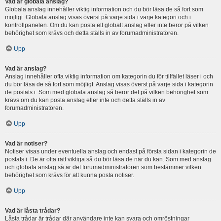
Vad är globala anslag?
Globala anslag innehåller viktig information och du bör läsa de så fort som
möjligt. Globala anslag visas överst på varje sida i varje kategori och i
kontrollpanelen. Om du kan posta ett globalt anslag eller inte beror på vilken
behörighet som krävs och detta ställs in av forumadministratören.
Upp
Vad är anslag?
Anslag innehåller ofta viktig information om kategorin du för tillfället läser i och
du bör läsa de så fort som möjligt. Anslag visas överst på varje sida i kategorin
de postats i. Som med globala anslag så beror det på vilken behörighet som
krävs om du kan posta anslag eller inte och detta ställs in av
forumadministratören.
Upp
Vad är notiser?
Notiser visas under eventuella anslag och endast på första sidan i kategorin de
postats i. De är ofta rätt viktiga så du bör läsa de när du kan. Som med anslag
och globala anslag så är det forumadministratören som bestämmer vilken
behörighet som krävs för att kunna posta notiser.
Upp
Vad är låsta trådar?
Låsta trådar är trådar där användare inte kan svara och omröstningar