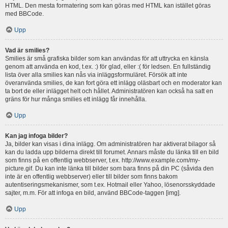
HTML. Den mesta formatering som kan göras med HTML kan istället göras
med BBCode.
Upp
Vad är smilies?
Smilies är små grafiska bilder som kan användas för att uttrycka en känsla
genom att använda en kod, t.ex. :) för glad, eller :( för ledsen. En fullständig
lista över alla smilies kan nås via inläggsformuläret. Försök att inte
överanvända smilies, de kan fort göra ett inlägg oläsbart och en moderator kan
ta bort de eller inlägget helt och hållet. Administratören kan också ha satt en
gräns för hur många smilies ett inlägg får innehålla.
Upp
Kan jag infoga bilder?
Ja, bilder kan visas i dina inlägg. Om administratören har aktiverat bilagor så
kan du ladda upp bilderna direkt till forumet. Annars måste du länka till en bild
som finns på en offentlig webbserver, t.ex. http://www.example.com/my-
picture.gif. Du kan inte länka till bilder som bara finns på din PC (såvida den
inte är en offentlig webbserver) eller till bilder som finns bakom
autentiseringsmekanismer, som t.ex. Hotmail eller Yahoo, lösenorsskyddade
sajter, m.m. För att infoga en bild, använd BBCode-taggen [img].
Upp