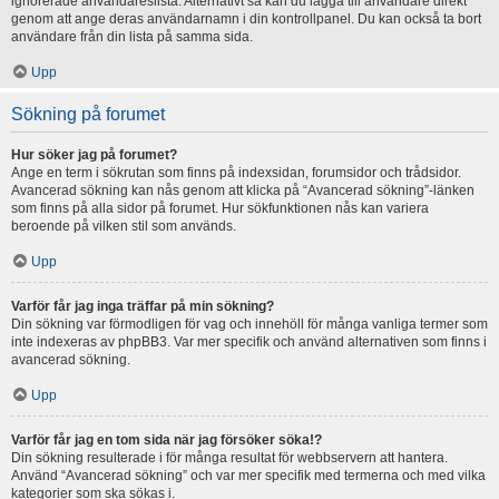
ignorerade användareslista. Alternativt så kan du lägga till användare direkt
genom att ange deras användarnamn i din kontrollpanel. Du kan också ta bort
användare från din lista på samma sida.
Upp
Sökning på forumet
Hur söker jag på forumet?
Ange en term i sökrutan som finns på indexsidan, forumsidor och trådsidor.
Avancerad sökning kan nås genom att klicka på “Avancerad sökning”-länken
som finns på alla sidor på forumet. Hur sökfunktionen nås kan variera
beroende på vilken stil som används.
Upp
Varför får jag inga träffar på min sökning?
Din sökning var förmodligen för vag och innehöll för många vanliga termer som
inte indexeras av phpBB3. Var mer specifik och använd alternativen som finns i
avancerad sökning.
Upp
Varför får jag en tom sida när jag försöker söka!?
Din sökning resulterade i för många resultat för webbservern att hantera.
Använd “Avancerad sökning” och var mer specifik med termerna och med vilka
kategorier som ska sökas i.