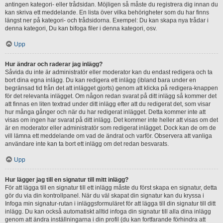
antingen kategori- eller trådsidan. Möjligen så måste du registrera dig innan du
kan skriva ett meddelande. En lista över vilka behörigheter som du har finns
längst ner på kategori- och trådsidorna. Exempel: Du kan skapa nya trådar i
denna kategori, Du kan bifoga filer i denna kategori, osv.
Upp
Hur ändrar och raderar jag inlägg?
Såvida du inte är administratör eller moderator kan du endast redigera och ta
bort dina egna inlägg. Du kan redigera ett inlägg (ibland bara under en
begränsad tid från det att inlägget gjorts) genom att klicka på redigera-knappen
för det relevanta inlägget. Om någon redan svarat på ditt inlägg så kommer det
att finnas en liten textrad under ditt inlägg efter att du redigerat det, som visar
hur många gånger och när du har redigerat inlägget. Detta kommer inte att
visas om ingen har svarat på ditt inlägg. Det kommer inte heller att visas om det
är en moderator eller administratör som redigerat inlägget. Dock kan de om de
vill lämna ett meddelande om vad de ändrat och varför. Observera att vanliga
användare inte kan ta bort ett inlägg om det redan besvarats.
Upp
Hur lägger jag till en signatur till mitt inlägg?
För att lägga till en signatur till ett inlägg måste du först skapa en signatur, detta
gör du via din kontrollpanel. När du väl skapat din signatur kan du kryssa i
Infoga min signatur-rutan i inläggsformuläret för att lägga till din signatur till ditt
inlägg. Du kan också automatiskt alltid infoga din signatur till alla dina inlägg
genom att ändra inställningarna i din profil (du kan fortfarande förhindra att