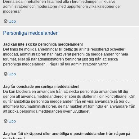
Denna sida innehåller en lista med alla i forumledningen, inklusive
administratörer och moderatorer med uppgifter om vilka kategorier de
modererar.
Upp
Personliga meddelanden
Jag kan inte skicka personliga meddelanden!
Det finns tre möjliga anledningar till detta; du är inte registrerad och/eller
inloggad, administratören har inaktiverat personliga meddelanden för hela
forumet, eller så har administratören förhindrat just dig från att skicka
personliga meddelanden. Fråga i så fall administratören varför.
Upp
Jag får oönskade personliga meddelanden!
Du kan blockera en användare från att skicka personliga användare till dig
genom att använda meddelanderegler som du ställer in i din kontrollpanel. Om
du får anstötliga personliga meddelanden från en viss användare så bör du
informera forumadministratören, de har makten att förhindra en användare från
att skicka personliga meddelanden överhuvudtaget.
Upp
Jag har fått skräppost eller anstötliga e-postmeddelanden från någon på
detta forum!