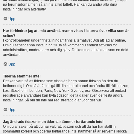
på forumsidorna men så är inte alltid fallet). Här kan du ändra alla dina
inställningar och alternativ.
Upp
Hur förhindrar jag att mitt användarnamn visas i listorna över vilka som är
online?
I kontrollpanelen under “Inställningar” finns alternativet Dölj att jag är online.
Om du sätter denna inställning till Ja så kommer du endast att visas för
administratörer, moderatorer och dig själv. Du kommer att räknas som en dold
användare.
Upp
Tiderna stämmer inte!
Det kan vara så att tiderna som visas är för en annan tidszon än den du
befinner dig i. Om så är fallet, gå till din kontrollpanel och ändra till rätt tidszon,
t.ex. Stockholm, London, Paris, New York, Sydney, osv. Observera att endast
registrerade användare kan byta tidszon, detta gäller även de flesta andra
inställningar. Så om du inte har registrerat dig än, gör det nu!
Upp
Jag ändrade tidszon men tiderna stämmer fortfarande inte!
Om du är säker på att du har valt rätt tidszon och att du har har ställt in
sommartid korrekt och tiderna fortfarande inte stämmer så är serverns klocka