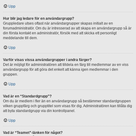
Upp
Hur blir jag ledare för en användargrupp?
Gruppledare utses oftast när användargrupper skapas initialt av en
forumadministratör. Om du är intresserad av att skapa en användargrupp så är
din första kontakt en administratör, försök med att skicka ett personligt
meddelande till dem.
Upp
Varför visas vissa användargrupper i andra färger?
Det är möjligt för administratören att tilldela en färg till medlemmar av en viss
användargrupp för att göra det enkelt att känna igen medlemmar i den
gruppen.
Upp
Vad är en “Standardgrupp”?
Om du är medlem i fler än en användargrupp så bestämmer standardgruppen
vilken gruppfärg och grupptitel som visas för dig. Administratören kan tillåta dig
att byta standardgrupp via din kontrollpanel.
Upp
Vad är “Teamet”-länken för något?