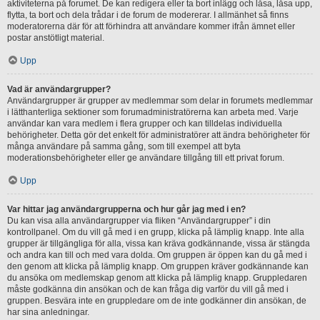
aktiviteterna på forumet. De kan redigera eller ta bort inlägg och låsa, låsa upp,
flytta, ta bort och dela trådar i de forum de modererar. I allmänhet så finns
moderatorerna där för att förhindra att användare kommer ifrån ämnet eller
postar anstötligt material.
Upp
Vad är användargrupper?
Användargrupper är grupper av medlemmar som delar in forumets medlemmar
i lätthanterliga sektioner som forumadministratörerna kan arbeta med. Varje
användar kan vara medlem i flera grupper och kan tilldelas individuella
behörigheter. Detta gör det enkelt för administratörer att ändra behörigheter för
många användare på samma gång, som till exempel att byta
moderationsbehörigheter eller ge användare tillgång till ett privat forum.
Upp
Var hittar jag användargrupperna och hur går jag med i en?
Du kan visa alla användargrupper via fliken “Användargrupper” i din
kontrollpanel. Om du vill gå med i en grupp, klicka på lämplig knapp. Inte alla
grupper är tillgängliga för alla, vissa kan kräva godkännande, vissa är stängda
och andra kan till och med vara dolda. Om gruppen är öppen kan du gå med i
den genom att klicka på lämplig knapp. Om gruppen kräver godkännande kan
du ansöka om medlemskap genom att klicka på lämplig knapp. Gruppledaren
måste godkänna din ansökan och de kan fråga dig varför du vill gå med i
gruppen. Besvära inte en gruppledare om de inte godkänner din ansökan, de
har sina anledningar.