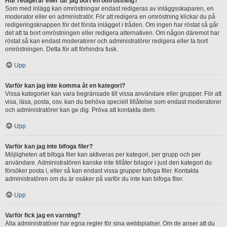
Hur redigerar eller tar jag bort en omröstning?
Som med inlägg kan omröstningar endast redigeras av inläggsskaparen, en
moderator eller en administratör. För att redigera en omröstning klickar du på
redigeringsknappen för det första inlägget i tråden. Om ingen har röstat så går
det att ta bort omröstningen eller redigera alternativen. Om någon däremot har
röstat så kan endast moderatorer och administratörer redigera eller ta bort
omröstningen. Detta för att förhindra fusk.
Upp
Varför kan jag inte komma åt en kategori?
Vissa kategorier kan vara begränsade till vissa användare eller grupper. För att
visa, läsa, posta, osv. kan du behöva speciell tillåtelse som endast moderatorer
och administratörer kan ge dig. Pröva att kontakta dem.
Upp
Varför kan jag inte bifoga filer?
Möjligheten att bifoga filer kan aktiveras per kategori, per grupp och per
användare. Administratören kanske inte tillåter bilagor i just den kategori du
försöker posta i, eller så kan endast vissa grupper bifoga filer. Kontakta
administratören om du är osäker på varför du inte kan bifoga filer.
Upp
Varför fick jag en varning?
Alla administratörer har egna regler för sina webbplatser. Om de anser att du