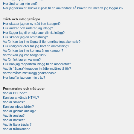
Hur ändrar jag min titel?
När jag försöker skicka e-post till en användare så kräver forumet att jag loggar in?
Tråd- och inläggsfrågor
Hur skapar jag en ny tråd i en kategori?
Hur ändrar och raderar jag inlägg?
Hur lägger jag till en signatur till mitt inlägg?
Hur skapar jag en omröstning?
Varför kan jag inte lägga till fler omröstningsalternativ?
Hur redigerar eller tar jag bort en omröstning?
Varför kan jag inte komma åt en kategori?
Varför kan jag inte bifoga filer?
Varför fick jag en varning?
Hur kan jag rapportera inlägg till en moderator?
Vad är “Spara”-knappen i trådformuläret till för?
Varför måste mitt inlägg godkännas?
Hur knuffar jag upp min tråd?
Formatering och trådtyper
Vad är BBCode?
Kan jag använda HTML?
Vad är smilies?
Kan jag infoga bilder?
Vad är globala anslag?
Vad är anslag?
Vad är notiser?
Vad är låsta trådar?
Vad är trådikoner?