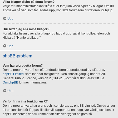
Vilka bilagor tillåts på detta forum?
Varje forumadministratör kan tillåta eller förbjuda vissa typer av bilagor. Om du
är osäker på vad som får laddas upp, kontakta forumadministratören för hjälp.
Upp
Hur hittar jag alla mina bilagor?
För att hitta listan över alla bilagor du laddat upp, gå till kontrollpanelen och
klicka på “Hantera bilagor”.
Upp
phpBB-problem
Vem har gjort detta forum?
Denna programvara (i sin oförändrade form) är producerad av, släppt av
phpBB Limited
, som innehar rättigheten. Den finns tillgänglig under GNU
General Public Licence, version 2 (GPL-2.0) och får distribueras fritt. Se
Om phpBB
för mer information.
Upp
Varför finns inte funktionen X?
Denna programvara har gjorts och licensierats av phpBB Limited. Om du anser
att en funktion bör läggas till eller vill rapportera en bugg, var vänlig och besök
phpBB Idécenter, där du kommer att hitta verktyg för att göra så.