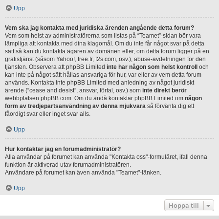
Upp
Vem ska jag kontakta med juridiska ärenden angående detta forum?
Vem som helst av administratörerna som listas på “Teamet”-sidan bör vara
lämpliga att kontakta med dina klagomål. Om du inte får något svar på detta
sätt så kan du kontakta ägaren av domänen eller, om detta forum ligger på en
gratistjänst (såsom Yahoo!, free.fr, f2s.com, osv.), abuse-avdelningen för den
tjänsten. Observera att phpBB Limited
inte har någon som helst kontroll
och
kan inte på något sätt hållas ansvariga för hur, var eller av vem detta forum
används. Kontakta inte phpBB Limited med anledning av något juridiskt
ärende (“cease and desist”, ansvar, förtal, osv.) som
inte direkt berör
webbplatsen phpBB.com. Om du ändå kontaktar phpBB Limited om
någon
form av tredjepartsanvändning av denna mjukvara
så förvänta dig ett
fåordigt svar eller inget svar alls.
Upp
Hur kontaktar jag en forumadministratör?
Alla användar på forumet kan använda "Kontakta oss"-formuläret, ifall denna
funktion är aktiverad utav forumadministratören.
Användare på forumet kan även använda "Teamet"-länken.
Upp
Hoppa till