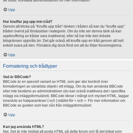
de visas. Kontakta administratören för mer information.
Upp
Hur knuffar jag upp min tråd?
Genom att klicka på “Knuffa upp tråd”-länken i tråden så kan du "knuffa upp"
tråden överst på förstasidan i kategorin. Om du inte ser denna länk så kan
uppknuffning av trådar vara inaktiverat, eller så har inte den krävda
tidsgränsen uppnåts än. Det går också att knuffa upp en tråd genom att helt
enkelt svara på den. Försäkra dig dock först om att du följer forumreglerna.
Upp
Formatering och trådtyper
Vad är BBCode?
BBCode är en speciell variant av HTML som ger stor kontroll över
formateringen av särskilda objekt i ett inlägg. Om du kan använda BBCode
eller inte bestäms av administratören (du kan också inaktivera det i specifika
inlägg via inläggsformuläret). BBCode liknar i mångt och mycket HTML, taggar
innesluts av hakparanteser [ och ] istället för < och >. För mer information om
BBCode se guiden som kan nås från inläggsformuläret.
Upp
Kan jag använda HTML?
Nej. Det är inte möjligt att posta HTML på detta forum och få det tolkat som