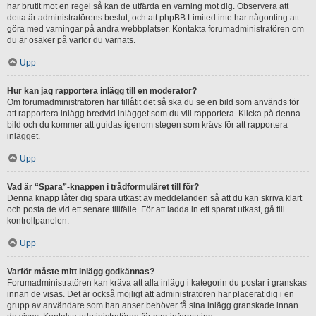
har brutit mot en regel så kan de utfärda en varning mot dig. Observera att
detta är administratörens beslut, och att phpBB Limited inte har någonting att
göra med varningar på andra webbplatser. Kontakta forumadministratören om
du är osäker på varför du varnats.
Upp
Hur kan jag rapportera inlägg till en moderator?
Om forumadministratören har tillåtit det så ska du se en bild som används för
att rapportera inlägg bredvid inlägget som du vill rapportera. Klicka på denna
bild och du kommer att guidas igenom stegen som krävs för att rapportera
inlägget.
Upp
Vad är “Spara”-knappen i trådformuläret till för?
Denna knapp låter dig spara utkast av meddelanden så att du kan skriva klart
och posta de vid ett senare tillfälle. För att ladda in ett sparat utkast, gå till
kontrollpanelen.
Upp
Varför måste mitt inlägg godkännas?
Forumadministratören kan kräva att alla inlägg i kategorin du postar i granskas
innan de visas. Det är också möjligt att administratören har placerat dig i en
grupp av användare som han anser behöver få sina inlägg granskade innan