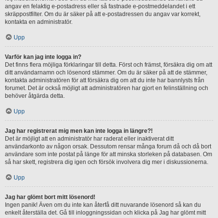
angav en felaktig e-postadress eller så fastnade e-postmeddelandet i ett
skräppostfilter. Om du är säker på att e-postadressen du angav var korrekt,
kontakta en administratör.
Upp
Varför kan jag inte logga in?
Det finns flera möjliga förklaringar till detta. Först och främst, försäkra dig om att
ditt användarnamn och lösenord stämmer. Om du är säker på att de stämmer,
kontakta administratören för att försäkra dig om att du inte har bannlysts från
forumet. Det är också möjligt att administratören har gjort en felinställning och
behöver åtgärda detta.
Upp
Jag har registrerat mig men kan inte logga in längre?!
Det är möjligt att en administratör har raderat eller inaktiverat ditt
användarkonto av någon orsak. Dessutom rensar många forum då och då bort
användare som inte postat på länge för att minska storleken på databasen. Om
så har skett, registrera dig igen och försök involvera dig mer i diskussionerna.
Upp
Jag har glömt bort mitt lösenord!
Ingen panik! Även om du inte kan återfå ditt nuvarande lösenord så kan du
enkelt återställa det. Gå till inloggningssidan och klicka på Jag har glömt mitt