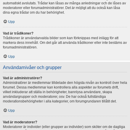
automatiskt avslutats. Trådar kan låsas av många anledningar och de låses av
moderatorer eller forumadministratörer. Det är möjligt att du också kan låsa
dina egna trådar om du har behörighet.
Upp
Vad är trådikoner?
Trådikoner är användarvalda bilder som kan förknippas med inlägg för att
markera dess innehåll. Om det går att använda trådikoner eller inte bestäms av
forumadministratören.
Upp
Användarnivåer och grupper
Vad är administratörer?
Administratörer är medlemmar tilldelade den högsta nivån av kontroll över hela
forumet. Dessa medlemmar kan kontrollera alla aspekter av forumets drift,
vilket inkluderar att ställa in behörigheter, bannlysa användare, skapa
användargrupper och moderatorer, osv. De har också fullständiga
moderationsbehörigheter i alla kategorier, om forumgrundaren tillåtit det.
Upp
Vad är moderatorer?
Moderatorer är individer (eller grupper av individer) som sköter om de dagliga