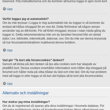
lösenord. Följ instruktionerna och du kommer att kunna logga in igen inom kort.
Upp
Varför loggas jag ut automatiskt?
Om du inte kryssar i Logga in mig automatiskt när du loggar in så kommer du
endast att hållas inloggad för en viss tid. Detta förhindrar att någon annan
använder sig av ditt konto. För att förbli inloggad, kryssa i rutan nästa gång du
loggar in. Detta rekommenderas inte om du besöker forumet från en delad
dator, t.ex. bibliotek, internetcafé, datorsal, osv. Om du inte ser denna kryssruta
så har forumadministratören inaktiverat denna funktion.
Upp
Vad gör “Ta bort alla forumcookies”-länken?
Genom att klicka på den länken så tas alla cookies som har skapats av
phpBB3 bort. Dessa cookies innehåller information som håller dig inloggad på
forumet och håller reda på vilka trådar du läst och inte läst. Om du har problem
med att logga in eller logga ut så kan det hjälpa att ta bort alla forumcookies.
Upp
Alternativ och inställningar
Hur ändrar jag mina inställningar?
Om du är registrerad så sparas alla dina inställningar i forumets databas. För
att ändra inställningar, klicka på Kontrollpanel-länken (finns oftast längst upp