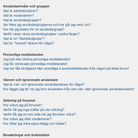
Användarnivåer och grupper
Vad är administratörer?
Vad är moderatorer?
Vad är användargrupper?
Var hittar jag användargrupperna och hur går jag med i en?
Hur blir jag ledare för en användargrupp?
Varför visas vissa användargrupper i andra färger?
Vad är en “Standardgrupp”?
Vad är “Teamet”-länken för något?
Personliga meddelanden
Jag kan inte skicka personliga meddelanden!
Jag får oönskade personliga meddelanden!
Jag har fått skräppost eller anstötliga e-postmeddelanden från någon på detta forum!
Vänner och ignorerade användare
Vad är vän- och ignorerade användarelistan för något?
Hur lägger jag till / tar jag bort användare från min vän- eller ignorerade användareslista?
Sökning på forumet
Hur söker jag på forumet?
Varför får jag inga träffar på min sökning?
Varför får jag en tom sida när jag försöker söka!?
Hur söker jag efter medlemmar?
Hur hittar jag mina egna inlägg och trådar?
Bevakningar och bokmärken