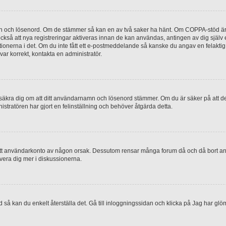
mn och lösenord. Om de stämmer så kan en av två saker ha hänt. Om COPPA-stöd är 
 också att nya registreringar aktiveras innan de kan användas, antingen av dig själv
uktionerna i det. Om du inte fått ett e-postmeddelande så kanske du angav en felakti
ar korrekt, kontakta en administratör.
, försäkra dig om att ditt användarnamn och lösenord stämmer. Om du är säker på att d
nistratören har gjort en felinställning och behöver åtgärda detta.
at ditt användarkonto av någon orsak. Dessutom rensar många forum då och då bort a
lvera dig mer i diskussionerna.
 så kan du enkelt återställa det. Gå till inloggningssidan och klicka på Jag har glö