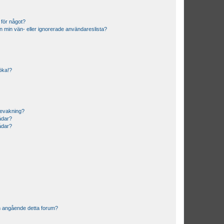
 för något?
från min vän- eller ignorerade användareslista?
söka!?
bevakning?
rådar?
rådar?
n angående detta forum?