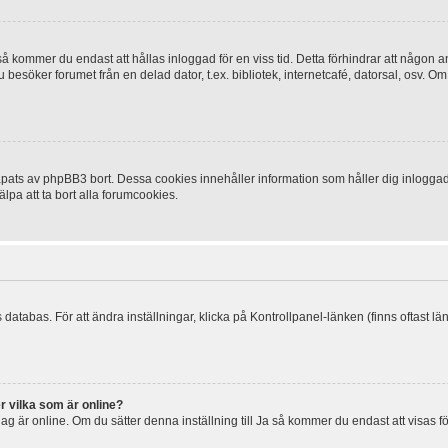
 kommer du endast att hållas inloggad för en viss tid. Detta förhindrar att någon ann
esöker forumet från en delad dator, t.ex. bibliotek, internetcafé, datorsal, osv. O
ats av phpBB3 bort. Dessa cookies innehåller information som håller dig inloggad på
lpa att ta bort alla forumcookies.
 databas. För att ändra inställningar, klicka på Kontrollpanel-länken (finns oftast lä
r vilka som är online?
tt jag är online. Om du sätter denna inställning till Ja så kommer du endast att visas 