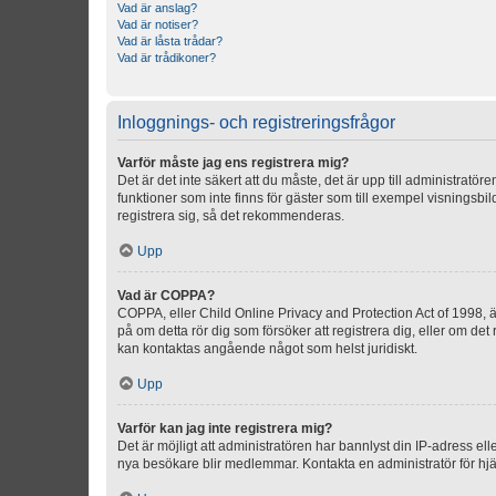
Vad är anslag?
Vad är notiser?
Vad är låsta trådar?
Vad är trådikoner?
Inloggnings- och registreringsfrågor
Varför måste jag ens registrera mig?
Det är det inte säkert att du måste, det är upp till administratör
funktioner som inte finns för gäster som till exempel visnings
registrera sig, så det rekommenderas.
Upp
Vad är COPPA?
COPPA, eller Child Online Privacy and Protection Act of 1998, är
på om detta rör dig som försöker att registrera dig, eller om det
kan kontaktas angående något som helst juridiskt.
Upp
Varför kan jag inte registrera mig?
Det är möjligt att administratören har bannlyst din IP-adress el
nya besökare blir medlemmar. Kontakta en administratör för hjä