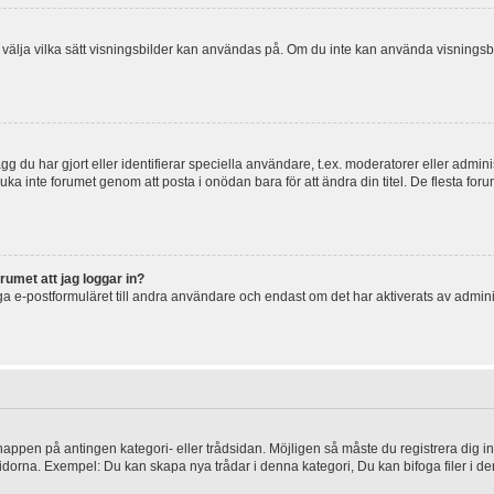
 och välja vilka sätt visningsbilder kan användas på. Om du inte kan använda visning
g du har gjort eller identifierar speciella användare, t.ex. moderatorer eller admin
uka inte forumet genom att posta i onödan bara för att ändra din titel. De flesta foru
rumet att jag loggar in?
a e-postformuläret till andra användare och endast om det har aktiverats av admini
knappen på antingen kategori- eller trådsidan. Möjligen så måste du registrera dig i
idorna. Exempel: Du kan skapa nya trådar i denna kategori, Du kan bifoga filer i de