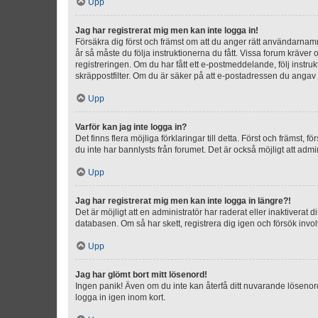
Upp
Jag har registrerat mig men kan inte logga in!
Försäkra dig först och främst om att du anger rätt användarna
år så måste du följa instruktionerna du fått. Vissa forum kräver
registreringen. Om du har fått ett e-postmeddelande, följ instr
skräppostfilter. Om du är säker på att e-postadressen du angav v
Upp
Varför kan jag inte logga in?
Det finns flera möjliga förklaringar till detta. Först och främst
du inte har bannlysts från forumet. Det är också möjligt att admi
Upp
Jag har registrerat mig men kan inte logga in längre?!
Det är möjligt att en administratör har raderat eller inaktiver
databasen. Om så har skett, registrera dig igen och försök invo
Upp
Jag har glömt bort mitt lösenord!
Ingen panik! Även om du inte kan återfå ditt nuvarande lösenord
logga in igen inom kort.