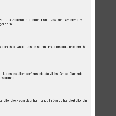
idszon, t.ex. Stockholm, London, Paris, New York, Sydney, osv.
gör det nu!
ka felinställd. Underrätta en administratör om detta problem så
kulle kunna installera språkpaketet du vill ha. Om språkpaketet
umsidorna).
kar eller block som visar hur många inlägg du har gjort eller din