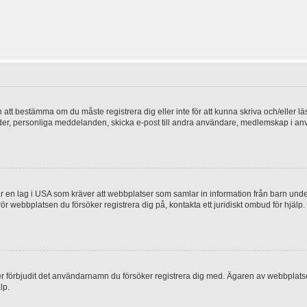
en att bestämma om du måste registrera dig eller inte för att kunna skriva och/eller lä
bilder, personliga meddelanden, skicka e-post till andra användare, medlemskap i a
 en lag i USA som kräver att webbplatser som samlar in information från barn under 1
 rör webbplatsen du försöker registrera dig på, kontakta ett juridiskt ombud för hjäl
ler förbjudit det användarnamn du försöker registrera dig med. Ägaren av webbplatsen
lp.