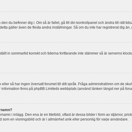
en du befinner dig i. Om så är fallet, gå till din kontrollpanel och ändra till rätt t
tta gäller även de flesta andra inställningar. Så om du inte har registrerat dig än, 
 ställt in sommartid korrekt och tiderna fortfarande inte stämmer så är serverns kloc
råk eller så har ingen översatt forumet till ditt språk. Fråga administratören om de s
er information finns på phpBB Limiteds webbplats (använd länken längst ner på for
arnamn?
mn i inlägg. Den ena är en titelbild, oftast är dessa bilder i form av stjärnor, pric
nd som en visningsbild och är i allmänhet unik eller personlig för varje användare.