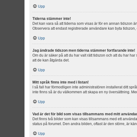
Upp
Tiderna stämmer inte!
Det kan vara så att tiderna som visas är för en annan tidszon än d
Observera att endast registrerade användare kan byta tidszon, de
Upp
Jag ändrade tidszon men tiderna stämmer fortfarande inte!
Om du är säker på att du har valt rätt tidszon och att du har har
att de kan åtgärda det.
Upp
Mitt språk finns inte med i listan!
I så fall har förmodligen inte administratören installerat ditt sp
inte finns så är du välkommen att skapa en ny översättning. M
Upp
Vad är det för bild som visas tillsammans med mitt använd
Det finns två bilder som kan visas tillsammans med ett användarna
status på forumet. Den andra bilden, oftast är den större, är kä
Upp