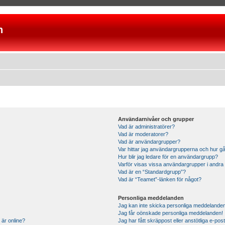
n
Användarnivåer och grupper
Vad är administratörer?
Vad är moderatorer?
Vad är användargrupper?
Var hittar jag användargrupperna och hur gå
Hur blir jag ledare för en användargrupp?
Varför visas vissa användargrupper i andra
Vad är en “Standardgrupp”?
Vad är “Teamet”-länken för något?
Personliga meddelanden
Jag kan inte skicka personliga meddelande
Jag får oönskade personliga meddelanden!
 är online?
Jag har fått skräppost eller anstötliga e-p