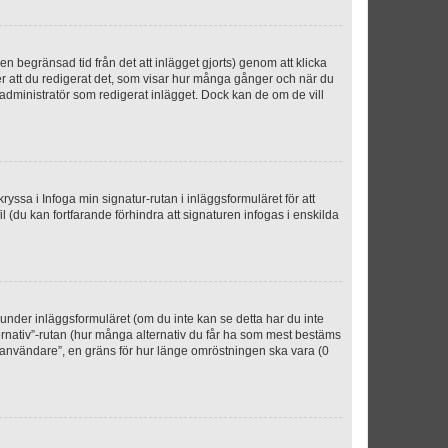
n begränsad tid från det att inlägget gjorts) genom att klicka
ter att du redigerat det, som visar hur många gånger och när du
r administratör som redigerat inlägget. Dock kan de om de vill
kryssa i Infoga min signatur-rutan i inläggsformuläret för att
ofil (du kan fortfarande förhindra att signaturen infogas i enskilda
n under inläggsformuläret (om du inte kan se detta har du inte
ternativ”-rutan (hur många alternativ du får ha som mest bestäms
r användare”, en gräns för hur länge omröstningen ska vara (0