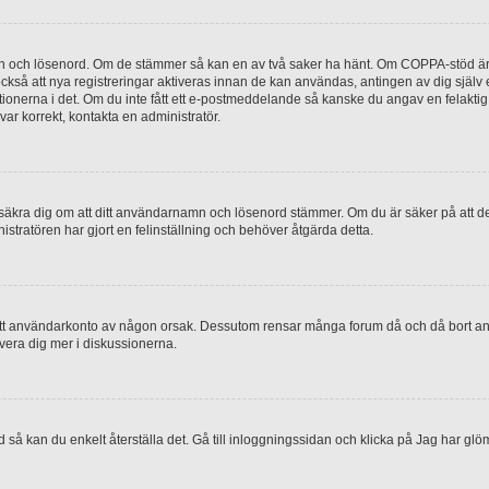
mn och lösenord. Om de stämmer så kan en av två saker ha hänt. Om COPPA-stöd är 
 också att nya registreringar aktiveras innan de kan användas, antingen av dig själv
uktionerna i det. Om du inte fått ett e-postmeddelande så kanske du angav en felakti
ar korrekt, kontakta en administratör.
, försäkra dig om att ditt användarnamn och lösenord stämmer. Om du är säker på att d
nistratören har gjort en felinställning och behöver åtgärda detta.
at ditt användarkonto av någon orsak. Dessutom rensar många forum då och då bort a
lvera dig mer i diskussionerna.
 så kan du enkelt återställa det. Gå till inloggningssidan och klicka på Jag har glö