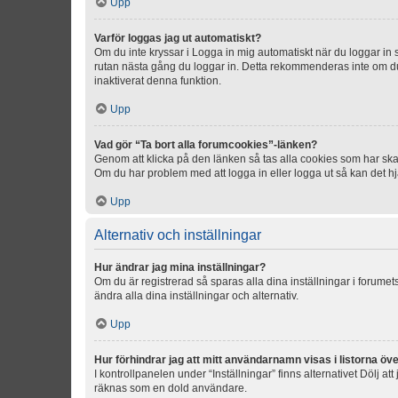
Upp
Varför loggas jag ut automatiskt?
Om du inte kryssar i Logga in mig automatiskt när du loggar in så
rutan nästa gång du loggar in. Detta rekommenderas inte om du b
inaktiverat denna funktion.
Upp
Vad gör “Ta bort alla forumcookies”-länken?
Genom att klicka på den länken så tas alla cookies som har skap
Om du har problem med att logga in eller logga ut så kan det hjä
Upp
Alternativ och inställningar
Hur ändrar jag mina inställningar?
Om du är registrerad så sparas alla dina inställningar i forumets
ändra alla dina inställningar och alternativ.
Upp
Hur förhindrar jag att mitt användarnamn visas i listorna öve
I kontrollpanelen under “Inställningar” finns alternativet Dölj a
räknas som en dold användare.