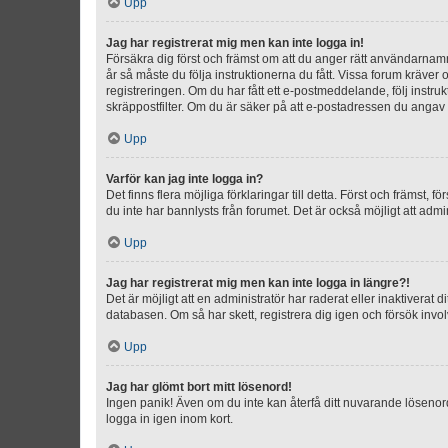
Upp
Jag har registrerat mig men kan inte logga in!
Försäkra dig först och främst om att du anger rätt användarna
år så måste du följa instruktionerna du fått. Vissa forum kräver
registreringen. Om du har fått ett e-postmeddelande, följ instr
skräppostfilter. Om du är säker på att e-postadressen du angav v
Upp
Varför kan jag inte logga in?
Det finns flera möjliga förklaringar till detta. Först och främst
du inte har bannlysts från forumet. Det är också möjligt att admi
Upp
Jag har registrerat mig men kan inte logga in längre?!
Det är möjligt att en administratör har raderat eller inaktiver
databasen. Om så har skett, registrera dig igen och försök invo
Upp
Jag har glömt bort mitt lösenord!
Ingen panik! Även om du inte kan återfå ditt nuvarande lösenord
logga in igen inom kort.