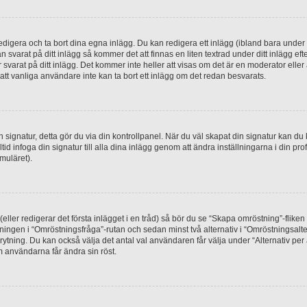
digera och ta bort dina egna inlägg. Du kan redigera ett inlägg (ibland bara under e
svarat på ditt inlägg så kommer det att finnas en liten textrad under ditt inlägg ef
 svarat på ditt inlägg. Det kommer inte heller att visas om det är en moderator elle
t vanliga användare inte kan ta bort ett inlägg om det redan besvarats.
 en signatur, detta gör du via din kontrollpanel. När du väl skapat din signatur kan du 
alltid infoga din signatur till alla dina inlägg genom att ändra inställningarna i din pr
muläret).
(eller redigerar det första inlägget i en tråd) så bör du se “Skapa omröstning”-flike
tningen i “Omröstningsfråga”-rutan och sedan minst två alternativ i “Omröstningsal
rytning. Du kan också välja det antal val användaren får välja under “Alternativ pe
om användarna får ändra sin röst.