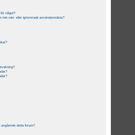
 för något?
från min vän- eller ignorerade användareslista?
söka!?
bevakning?
rådar?
rådar?
n angående detta forum?