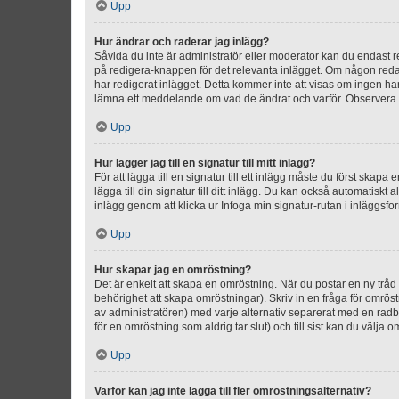
Upp
Hur ändrar och raderar jag inlägg?
Såvida du inte är administratör eller moderator kan du endast re
på redigera-knappen för det relevanta inlägget. Om någon redan 
har redigerat inlägget. Detta kommer inte att visas om ingen har
lämna ett meddelande om vad de ändrat och varför. Observera at
Upp
Hur lägger jag till en signatur till mitt inlägg?
För att lägga till en signatur till ett inlägg måste du först skapa
lägga till din signatur till ditt inlägg. Du kan också automatiskt 
inlägg genom att klicka ur Infoga min signatur-rutan i inläggsfor
Upp
Hur skapar jag en omröstning?
Det är enkelt att skapa en omröstning. När du postar en ny tråd 
behörighet att skapa omröstningar). Skriv in en fråga för omrös
av administratören) med varje alternativ separerat med en radb
för en omröstning som aldrig tar slut) och till sist kan du välja 
Upp
Varför kan jag inte lägga till fler omröstningsalternativ?