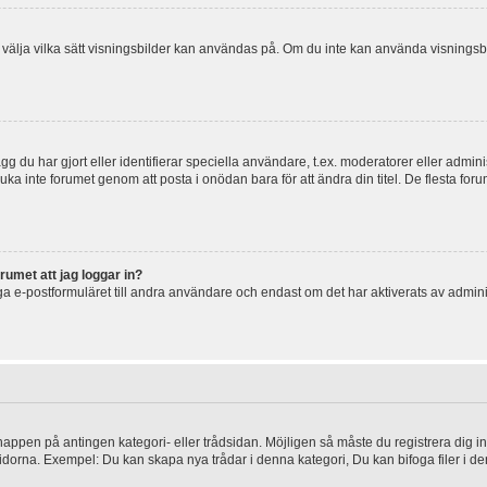
 och välja vilka sätt visningsbilder kan användas på. Om du inte kan använda visning
g du har gjort eller identifierar speciella användare, t.ex. moderatorer eller admin
uka inte forumet genom att posta i onödan bara för att ändra din titel. De flesta foru
rumet att jag loggar in?
a e-postformuläret till andra användare och endast om det har aktiverats av admini
knappen på antingen kategori- eller trådsidan. Möjligen så måste du registrera dig i
idorna. Exempel: Du kan skapa nya trådar i denna kategori, Du kan bifoga filer i de