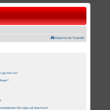
Registrera din Tesla/elbil
r jag med i en?
 färger?
n!
ostmeddelanden från någon på detta forum!