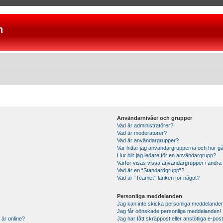
n
Användarnivåer och grupper
Vad är administratörer?
Vad är moderatorer?
Vad är användargrupper?
Var hittar jag användargrupperna och hur gå
Hur blir jag ledare för en användargrupp?
Varför visas vissa användargrupper i andra
Vad är en “Standardgrupp”?
Vad är “Teamet”-länken för något?
Personliga meddelanden
Jag kan inte skicka personliga meddelande
Jag får oönskade personliga meddelanden!
 är online?
Jag har fått skräppost eller anstötliga e-p