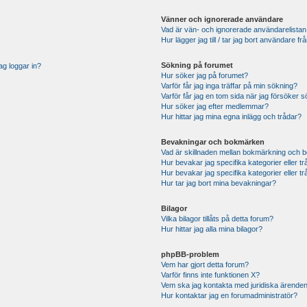
Vänner och ignorerade användare
Vad är vän- och ignorerade användarelistan
Hur lägger jag till / tar jag bort användare 
Sökning på forumet
ag loggar in?
Hur söker jag på forumet?
Varför får jag inga träffar på min sökning?
Varför får jag en tom sida när jag försöker 
Hur söker jag efter medlemmar?
Hur hittar jag mina egna inlägg och trådar?
Bevakningar och bokmärken
Vad är skillnaden mellan bokmärkning och 
Hur bevakar jag specifika kategorier eller t
Hur bevakar jag specifika kategorier eller t
Hur tar jag bort mina bevakningar?
Bilagor
Vilka bilagor tillåts på detta forum?
Hur hittar jag alla mina bilagor?
phpBB-problem
Vem har gjort detta forum?
Varför finns inte funktionen X?
Vem ska jag kontakta med juridiska ärende
Hur kontaktar jag en forumadministratör?