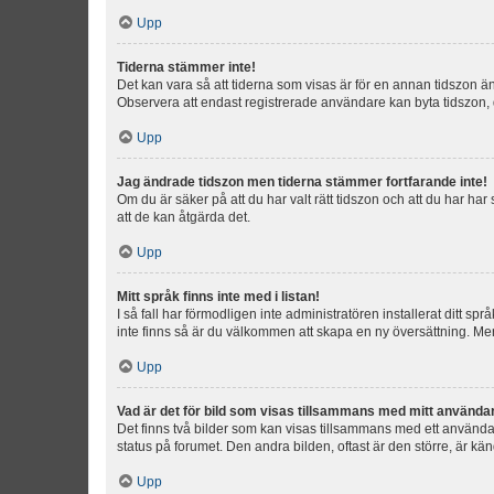
Upp
Tiderna stämmer inte!
Det kan vara så att tiderna som visas är för en annan tidszon än d
Observera att endast registrerade användare kan byta tidszon, de
Upp
Jag ändrade tidszon men tiderna stämmer fortfarande inte!
Om du är säker på att du har valt rätt tidszon och att du har har
att de kan åtgärda det.
Upp
Mitt språk finns inte med i listan!
I så fall har förmodligen inte administratören installerat ditt sp
inte finns så är du välkommen att skapa en ny översättning. M
Upp
Vad är det för bild som visas tillsammans med mitt använd
Det finns två bilder som kan visas tillsammans med ett användarna
status på forumet. Den andra bilden, oftast är den större, är kä
Upp