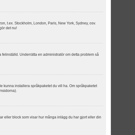
idszon, t.ex. Stockholm, London, Paris, New York, Sydney, osv.
gör det nu!
ka felinställd. Underrätta en administratör om detta problem så
kulle kunna installera språkpaketet du vill ha. Om språkpaketet
umsidorna).
kar eller block som visar hur många inlägg du har gjort eller din