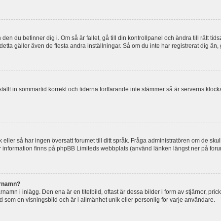
en du befinner dig i. Om så är fallet, gå till din kontrollpanel och ändra till rätt t
tta gäller även de flesta andra inställningar. Så om du inte har registrerat dig än, 
 ställt in sommartid korrekt och tiderna fortfarande inte stämmer så är serverns kloc
råk eller så har ingen översatt forumet till ditt språk. Fråga administratören om de s
er information finns på phpBB Limiteds webbplats (använd länken längst ner på for
arnamn?
mn i inlägg. Den ena är en titelbild, oftast är dessa bilder i form av stjärnor, pric
nd som en visningsbild och är i allmänhet unik eller personlig för varje användare.