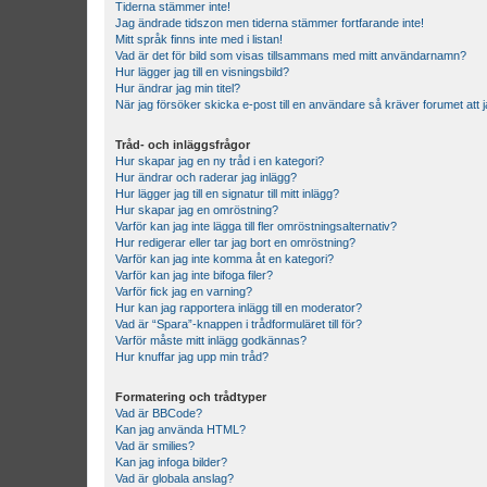
Tiderna stämmer inte!
Jag ändrade tidszon men tiderna stämmer fortfarande inte!
Mitt språk finns inte med i listan!
Vad är det för bild som visas tillsammans med mitt användarnamn?
Hur lägger jag till en visningsbild?
Hur ändrar jag min titel?
När jag försöker skicka e-post till en användare så kräver forumet att j
Tråd- och inläggsfrågor
Hur skapar jag en ny tråd i en kategori?
Hur ändrar och raderar jag inlägg?
Hur lägger jag till en signatur till mitt inlägg?
Hur skapar jag en omröstning?
Varför kan jag inte lägga till fler omröstningsalternativ?
Hur redigerar eller tar jag bort en omröstning?
Varför kan jag inte komma åt en kategori?
Varför kan jag inte bifoga filer?
Varför fick jag en varning?
Hur kan jag rapportera inlägg till en moderator?
Vad är “Spara”-knappen i trådformuläret till för?
Varför måste mitt inlägg godkännas?
Hur knuffar jag upp min tråd?
Formatering och trådtyper
Vad är BBCode?
Kan jag använda HTML?
Vad är smilies?
Kan jag infoga bilder?
Vad är globala anslag?