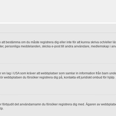
en att bestämma om du måste registrera dig eller inte för att kunna skriva och/eller lä
bilder, personliga meddelanden, skicka e-post till andra användare, medlemskap i a
 en lag i USA som kräver att webbplatser som samlar in information från barn under 1
 rör webbplatsen du försöker registrera dig på, kontakta ett juridiskt ombud för hjäl
ler förbjudit det användarnamn du försöker registrera dig med. Ägaren av webbplatsen
lp.