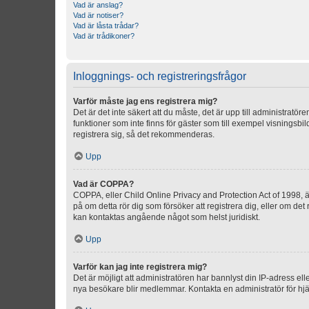
Vad är anslag?
Vad är notiser?
Vad är låsta trådar?
Vad är trådikoner?
Inloggnings- och registreringsfrågor
Varför måste jag ens registrera mig?
Det är det inte säkert att du måste, det är upp till administratör
funktioner som inte finns för gäster som till exempel visnings
registrera sig, så det rekommenderas.
Upp
Vad är COPPA?
COPPA, eller Child Online Privacy and Protection Act of 1998, är
på om detta rör dig som försöker att registrera dig, eller om det
kan kontaktas angående något som helst juridiskt.
Upp
Varför kan jag inte registrera mig?
Det är möjligt att administratören har bannlyst din IP-adress el
nya besökare blir medlemmar. Kontakta en administratör för hjä