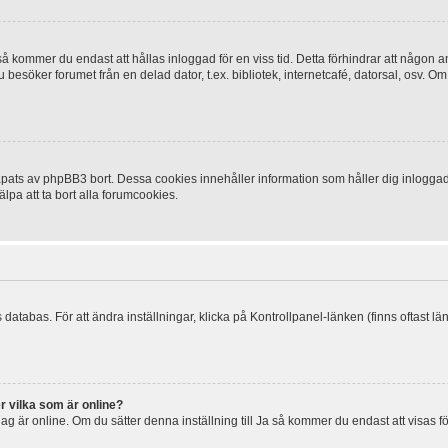
 kommer du endast att hållas inloggad för en viss tid. Detta förhindrar att någon ann
esöker forumet från en delad dator, t.ex. bibliotek, internetcafé, datorsal, osv. O
ats av phpBB3 bort. Dessa cookies innehåller information som håller dig inloggad på
lpa att ta bort alla forumcookies.
 databas. För att ändra inställningar, klicka på Kontrollpanel-länken (finns oftast lä
r vilka som är online?
tt jag är online. Om du sätter denna inställning till Ja så kommer du endast att visas 