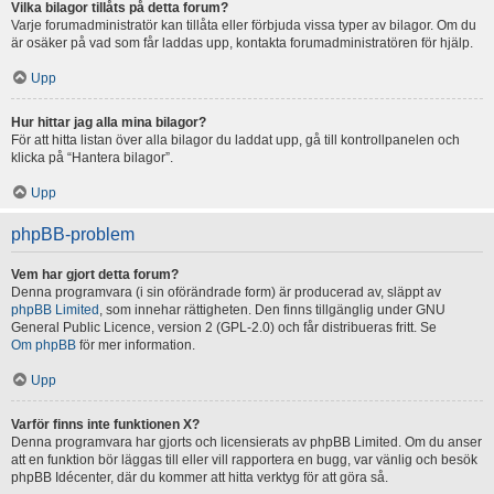
Vilka bilagor tillåts på detta forum?
Varje forumadministratör kan tillåta eller förbjuda vissa typer av bilagor. Om du
är osäker på vad som får laddas upp, kontakta forumadministratören för hjälp.
Upp
Hur hittar jag alla mina bilagor?
För att hitta listan över alla bilagor du laddat upp, gå till kontrollpanelen och
klicka på “Hantera bilagor”.
Upp
phpBB-problem
Vem har gjort detta forum?
Denna programvara (i sin oförändrade form) är producerad av, släppt av
phpBB Limited
, som innehar rättigheten. Den finns tillgänglig under GNU
General Public Licence, version 2 (GPL-2.0) och får distribueras fritt. Se
Om phpBB
för mer information.
Upp
Varför finns inte funktionen X?
Denna programvara har gjorts och licensierats av phpBB Limited. Om du anser
att en funktion bör läggas till eller vill rapportera en bugg, var vänlig och besök
phpBB Idécenter, där du kommer att hitta verktyg för att göra så.