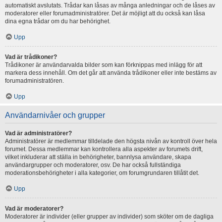
automatiskt avslutats. Trådar kan låsas av många anledningar och de låses av
moderatorer eller forumadministratörer. Det är möjligt att du också kan låsa
dina egna trådar om du har behörighet.
Upp
Vad är trådikoner?
Trådikoner är användarvalda bilder som kan förknippas med inlägg för att
markera dess innehåll. Om det går att använda trådikoner eller inte bestäms av
forumadministratören.
Upp
Användarnivåer och grupper
Vad är administratörer?
Administratörer är medlemmar tilldelade den högsta nivån av kontroll över hela
forumet. Dessa medlemmar kan kontrollera alla aspekter av forumets drift,
vilket inkluderar att ställa in behörigheter, bannlysa användare, skapa
användargrupper och moderatorer, osv. De har också fullständiga
moderationsbehörigheter i alla kategorier, om forumgrundaren tillåtit det.
Upp
Vad är moderatorer?
Moderatorer är individer (eller grupper av individer) som sköter om de dagliga