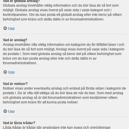
Vad är globala anslag?
Globala anslag innehåller viktig information och du bör läsa de så fort som
möjligt. Globala anslag visas överst på varje sida i varje kategori och i
kontrollpanelen. Om du kan posta ett globalt anslag eller inte beror på vilken
behörighet som krävs och detta ställs in av forumadministratören.
Upp
Vad är anslag?
Anslag innehåller ofta viktig information om kategorin du för tillfället läser i och
du bör läsa de så fort som möjligt. Anslag visas överst på varje sida i kategorin
de postats i. Som med globala anslag så beror det på vilken behörighet som
krävs om du kan posta anslag eller inte och detta ställs in av
forumadministratören.
Upp
Vad är notiser?
Notiser visas under eventuella anslag och endast på första sidan i kategorin de
postats i. De är ofta rätt viktiga så du bör läsa de när du kan. Som med anslag
och globala anslag så är det forumadministratören som bestämmer vilken
behörighet som krävs för att kunna posta notiser.
Upp
Vad är låsta trådar?
Låsta trådar är trådar där användare inte kan svara och omröstningar