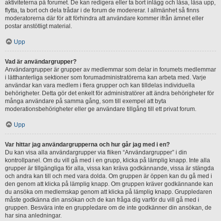
aktiviteterna på forumet. De kan redigera eller ta bort inlägg och låsa, låsa upp,
flytta, ta bort och dela trådar i de forum de modererar. I allmänhet så finns
moderatorerna där för att förhindra att användare kommer ifrån ämnet eller
postar anstötligt material.
Upp
Vad är användargrupper?
Användargrupper är grupper av medlemmar som delar in forumets medlemmar
i lätthanterliga sektioner som forumadministratörerna kan arbeta med. Varje
användar kan vara medlem i flera grupper och kan tilldelas individuella
behörigheter. Detta gör det enkelt för administratörer att ändra behörigheter för
många användare på samma gång, som till exempel att byta
moderationsbehörigheter eller ge användare tillgång till ett privat forum.
Upp
Var hittar jag användargrupperna och hur går jag med i en?
Du kan visa alla användargrupper via fliken “Användargrupper” i din
kontrollpanel. Om du vill gå med i en grupp, klicka på lämplig knapp. Inte alla
grupper är tillgängliga för alla, vissa kan kräva godkännande, vissa är stängda
och andra kan till och med vara dolda. Om gruppen är öppen kan du gå med i
den genom att klicka på lämplig knapp. Om gruppen kräver godkännande kan
du ansöka om medlemskap genom att klicka på lämplig knapp. Gruppledaren
måste godkänna din ansökan och de kan fråga dig varför du vill gå med i
gruppen. Besvära inte en gruppledare om de inte godkänner din ansökan, de
har sina anledningar.