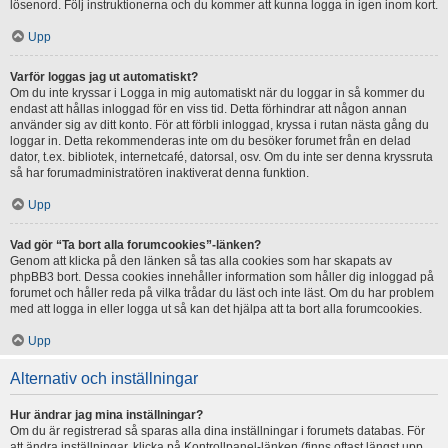
lösenord. Följ instruktionerna och du kommer att kunna logga in igen inom kort.
Upp
Varför loggas jag ut automatiskt?
Om du inte kryssar i Logga in mig automatiskt när du loggar in så kommer du
endast att hållas inloggad för en viss tid. Detta förhindrar att någon annan
använder sig av ditt konto. För att förbli inloggad, kryssa i rutan nästa gång du
loggar in. Detta rekommenderas inte om du besöker forumet från en delad
dator, t.ex. bibliotek, internetcafé, datorsal, osv. Om du inte ser denna kryssruta
så har forumadministratören inaktiverat denna funktion.
Upp
Vad gör “Ta bort alla forumcookies”-länken?
Genom att klicka på den länken så tas alla cookies som har skapats av
phpBB3 bort. Dessa cookies innehåller information som håller dig inloggad på
forumet och håller reda på vilka trådar du läst och inte läst. Om du har problem
med att logga in eller logga ut så kan det hjälpa att ta bort alla forumcookies.
Upp
Alternativ och inställningar
Hur ändrar jag mina inställningar?
Om du är registrerad så sparas alla dina inställningar i forumets databas. För
att ändra inställningar, klicka på Kontrollpanel-länken (finns oftast längst upp