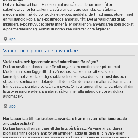
Det var tråkigt att höra. E-postformuläret på detta forum innehåller
säkerhetsrutiner för att kunna spåra användare som skickar sådana
meddelanden, så du bör skicka ett e-postmeddelande till administratören med
en fullständig kopia av e-postmeddelandet du fått. Det är väldigt viktigt att
inkludera e-posthuvudet (detta innehåller detaljer om användaren som skickat
e-postmeddelandet). Administratören kan därefter vidta åtgärder.
Upp
Vänner och ignorerade användare
Vad är vän- och ignorerade användarelistan för något?
Du kan använda dessa listor för att organisera medlemmar på forumet.
Medlemmar som läggs till i din vänskapslista kommer att visas i din
kontrollpanel vilket låter dig snabbt och enkelt visa deras onlinestatus och
skicka personliga meddelanden till dem. Om det stöds i mallen så kan inlägg
från dessa användare också framhävas. Om du lägger till en användare till din
lista över ignorerade användare, så kommer alla inlägg de gör att döljas
automatiskt.
Upp
Hur lägger jag till / tar jag bort användare från min vän- eller ignorerade
användareslista?
Du kan lägga till användare till din lista på två sätt. På varje användares
profilsida finns det en länk för att antingen lägga till dem till din vän- eller