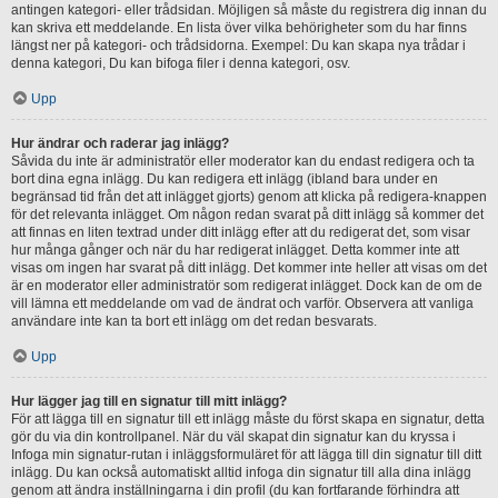
antingen kategori- eller trådsidan. Möjligen så måste du registrera dig innan du
kan skriva ett meddelande. En lista över vilka behörigheter som du har finns
längst ner på kategori- och trådsidorna. Exempel: Du kan skapa nya trådar i
denna kategori, Du kan bifoga filer i denna kategori, osv.
Upp
Hur ändrar och raderar jag inlägg?
Såvida du inte är administratör eller moderator kan du endast redigera och ta
bort dina egna inlägg. Du kan redigera ett inlägg (ibland bara under en
begränsad tid från det att inlägget gjorts) genom att klicka på redigera-knappen
för det relevanta inlägget. Om någon redan svarat på ditt inlägg så kommer det
att finnas en liten textrad under ditt inlägg efter att du redigerat det, som visar
hur många gånger och när du har redigerat inlägget. Detta kommer inte att
visas om ingen har svarat på ditt inlägg. Det kommer inte heller att visas om det
är en moderator eller administratör som redigerat inlägget. Dock kan de om de
vill lämna ett meddelande om vad de ändrat och varför. Observera att vanliga
användare inte kan ta bort ett inlägg om det redan besvarats.
Upp
Hur lägger jag till en signatur till mitt inlägg?
För att lägga till en signatur till ett inlägg måste du först skapa en signatur, detta
gör du via din kontrollpanel. När du väl skapat din signatur kan du kryssa i
Infoga min signatur-rutan i inläggsformuläret för att lägga till din signatur till ditt
inlägg. Du kan också automatiskt alltid infoga din signatur till alla dina inlägg
genom att ändra inställningarna i din profil (du kan fortfarande förhindra att