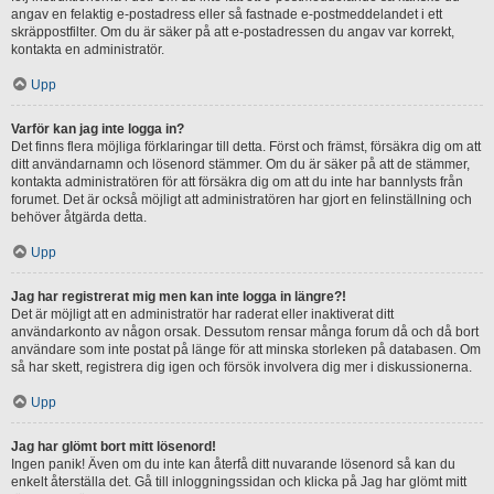
angav en felaktig e-postadress eller så fastnade e-postmeddelandet i ett
skräppostfilter. Om du är säker på att e-postadressen du angav var korrekt,
kontakta en administratör.
Upp
Varför kan jag inte logga in?
Det finns flera möjliga förklaringar till detta. Först och främst, försäkra dig om att
ditt användarnamn och lösenord stämmer. Om du är säker på att de stämmer,
kontakta administratören för att försäkra dig om att du inte har bannlysts från
forumet. Det är också möjligt att administratören har gjort en felinställning och
behöver åtgärda detta.
Upp
Jag har registrerat mig men kan inte logga in längre?!
Det är möjligt att en administratör har raderat eller inaktiverat ditt
användarkonto av någon orsak. Dessutom rensar många forum då och då bort
användare som inte postat på länge för att minska storleken på databasen. Om
så har skett, registrera dig igen och försök involvera dig mer i diskussionerna.
Upp
Jag har glömt bort mitt lösenord!
Ingen panik! Även om du inte kan återfå ditt nuvarande lösenord så kan du
enkelt återställa det. Gå till inloggningssidan och klicka på Jag har glömt mitt