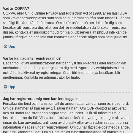
Vad är COPPA?
COPPA, eller Child Online Privacy and Protection Act of 1998, är en lag i USA
som kräver att webbplatser som samlar in information från barn under 13 år har
skriftligt tillstånd från föräldrarna. Om du är osäker på om detta rör dig som
försöker att registrera dig, eller om det rör webbplatsen du försöker registrera
dig på, kontakta ett juridiskt ombud för hjälp. Observera att phpBB inte kan ge
juridisk rådgivning och inte kan kontaktas angående något som helst juridiskt.
Upp
Varför kan jag inte registrera mig?
Det är möjligt att administratören har bannlyst din IP-adress eller förbjudit det
användarnamn du försöker registrera dig med. Ägaren av webbplatsen kan
också ha inaktiverat nyregistreringar för att förhindra att nya besökare blir
medlemmar. Kontakta en administratör för hjälp.
Upp
Jag har registrerat mig men kan inte logga in!
Försäkra dig först och främst om att du anger rätt användarnamn och lösenord.
Om de stämmer så kan en av två saker ha hänt. Om COPPA-stöd är aktiverat
och du under registreringen angav att du är under 13 år så måste du följa
instruktionerna du fått. Vissa forum kräver också att nya registreringar aktiveras
innan de kan användas, antingen av dig själv eller av an administratör; denna
information visades under registreringen. Om du har fått ett e-postmeddelande,
följ instruktionerna i det. Om du inte fått ett e-postmeddelande så kanske du