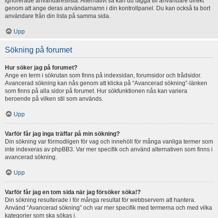
ignorerade användareslista. Alternativt så kan du lägga till användare direkt
genom att ange deras användarnamn i din kontrollpanel. Du kan också ta bort
användare från din lista på samma sida.
Upp
Sökning på forumet
Hur söker jag på forumet?
Ange en term i sökrutan som finns på indexsidan, forumsidor och trådsidor.
Avancerad sökning kan nås genom att klicka på “Avancerad sökning”-länken
som finns på alla sidor på forumet. Hur sökfunktionen nås kan variera
beroende på vilken stil som används.
Upp
Varför får jag inga träffar på min sökning?
Din sökning var förmodligen för vag och innehöll för många vanliga termer som
inte indexeras av phpBB3. Var mer specifik och använd alternativen som finns i
avancerad sökning.
Upp
Varför får jag en tom sida när jag försöker söka!?
Din sökning resulterade i för många resultat för webbservern att hantera.
Använd “Avancerad sökning” och var mer specifik med termerna och med vilka
kategorier som ska sökas i.