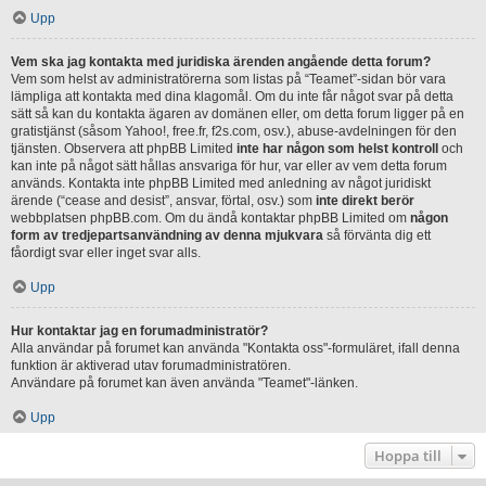
Upp
Vem ska jag kontakta med juridiska ärenden angående detta forum?
Vem som helst av administratörerna som listas på “Teamet”-sidan bör vara
lämpliga att kontakta med dina klagomål. Om du inte får något svar på detta
sätt så kan du kontakta ägaren av domänen eller, om detta forum ligger på en
gratistjänst (såsom Yahoo!, free.fr, f2s.com, osv.), abuse-avdelningen för den
tjänsten. Observera att phpBB Limited
inte har någon som helst kontroll
och
kan inte på något sätt hållas ansvariga för hur, var eller av vem detta forum
används. Kontakta inte phpBB Limited med anledning av något juridiskt
ärende (“cease and desist”, ansvar, förtal, osv.) som
inte direkt berör
webbplatsen phpBB.com. Om du ändå kontaktar phpBB Limited om
någon
form av tredjepartsanvändning av denna mjukvara
så förvänta dig ett
fåordigt svar eller inget svar alls.
Upp
Hur kontaktar jag en forumadministratör?
Alla användar på forumet kan använda "Kontakta oss"-formuläret, ifall denna
funktion är aktiverad utav forumadministratören.
Användare på forumet kan även använda "Teamet"-länken.
Upp
Hoppa till