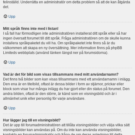
felinställd. Underrätta en administratör om detta problem så att de kan åtgärda
det.
Upp
Mitt språk finns inte med i listan!
I så fall har förmodligen inte administratören installerat ditt språk eller så har
ingen översatt forumet till ditt språk. Fråga administratören om de skulle kunna
installera språkpaketet du vill ha. Om språkpaketet inte finns så är du
välkommen att skapa en ny översättning. Mer information finns på phpBB
Limiteds webbplats (använd länken längst ner på forumsidorna).
Upp
Vad är det för bild som visas tillsammans med mitt användarnamn?
Det finns två bilder som kan visas tillsammans med ett användarnamn i inlägg.
Den ena är en titelbild, oftast är dessa bilder i form av stjärnor, prickar eller
block som visar hur många inlägg du har gjort eller din status på forumet. Den
andra bilden, oftast är den större, är känd som en visningsbild och är i
allmänhet unik eller personlig för varje användare.
Upp
Hur lägger jag till en visningsbild?
Det är upp till forumadministratören att tillåta visningsbilder och välja vilka sätt
visningsbilder kan användas på. Om du inte kan använda visningsbilder,
kontakta en forumadministratör och fråga de om deras anledning till detta.