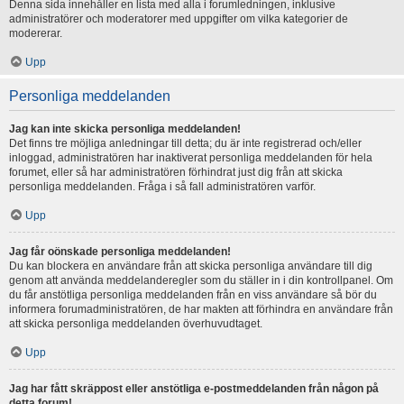
Denna sida innehåller en lista med alla i forumledningen, inklusive
administratörer och moderatorer med uppgifter om vilka kategorier de
modererar.
Upp
Personliga meddelanden
Jag kan inte skicka personliga meddelanden!
Det finns tre möjliga anledningar till detta; du är inte registrerad och/eller
inloggad, administratören har inaktiverat personliga meddelanden för hela
forumet, eller så har administratören förhindrat just dig från att skicka
personliga meddelanden. Fråga i så fall administratören varför.
Upp
Jag får oönskade personliga meddelanden!
Du kan blockera en användare från att skicka personliga användare till dig
genom att använda meddelanderegler som du ställer in i din kontrollpanel. Om
du får anstötliga personliga meddelanden från en viss användare så bör du
informera forumadministratören, de har makten att förhindra en användare från
att skicka personliga meddelanden överhuvudtaget.
Upp
Jag har fått skräppost eller anstötliga e-postmeddelanden från någon på
detta forum!