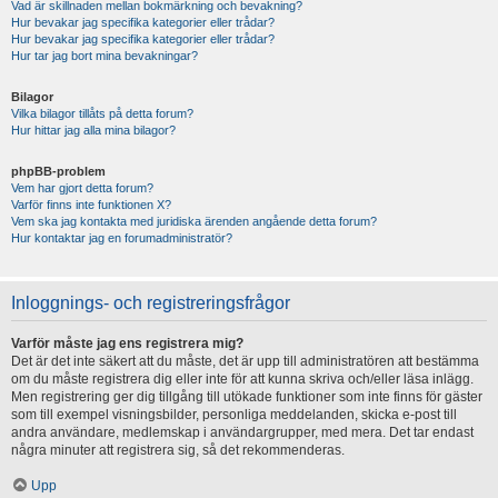
Vad är skillnaden mellan bokmärkning och bevakning?
Hur bevakar jag specifika kategorier eller trådar?
Hur bevakar jag specifika kategorier eller trådar?
Hur tar jag bort mina bevakningar?
Bilagor
Vilka bilagor tillåts på detta forum?
Hur hittar jag alla mina bilagor?
phpBB-problem
Vem har gjort detta forum?
Varför finns inte funktionen X?
Vem ska jag kontakta med juridiska ärenden angående detta forum?
Hur kontaktar jag en forumadministratör?
Inloggnings- och registreringsfrågor
Varför måste jag ens registrera mig?
Det är det inte säkert att du måste, det är upp till administratören att bestämma
om du måste registrera dig eller inte för att kunna skriva och/eller läsa inlägg.
Men registrering ger dig tillgång till utökade funktioner som inte finns för gäster
som till exempel visningsbilder, personliga meddelanden, skicka e-post till
andra användare, medlemskap i användargrupper, med mera. Det tar endast
några minuter att registrera sig, så det rekommenderas.
Upp