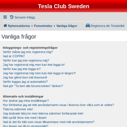
Tesla Club Sweden
Senaste Inlägg
Nyhetssidorna
Forumindex
Vanliga frågor
Registrera din Tesla/elbil
Vanliga frågor
Inloggnings- och registreringsfrågor
Varför måste jag ens registrera mig?
Vad är COPPA?
Varför kan jag inte registrera mig?
Jag har registrerat mig men kan inte logga in!
Varför kan jag inte logga in?
Jag har registrerat mig men kan inte logga in längre?!
Jag har glömt bort mitt lösenord!
Varför loggas jag ut automatiskt?
Vad gör “Ta bort alla forumcookies”-länken?
Alternativ och inställningar
Hur ändrar jag mina inställningar?
Hur förhindrar jag att mitt användarnamn visas i listorna över vilka som är online?
Tiderna stämmer inte!
Jag ändrade tidszon men tiderna stämmer fortfarande inte!
Mitt språk finns inte med i listan!
Vad är det för bild som visas tillsammans med mitt användarnamn?
Hur lägger jag till en visningsbild?