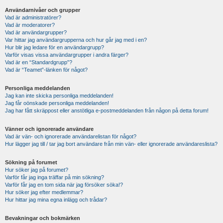
Användarnivåer och grupper
Vad är administratörer?
Vad är moderatorer?
Vad är användargrupper?
Var hittar jag användargrupperna och hur går jag med i en?
Hur blir jag ledare för en användargrupp?
Varför visas vissa användargrupper i andra färger?
Vad är en “Standardgrupp”?
Vad är “Teamet”-länken för något?
Personliga meddelanden
Jag kan inte skicka personliga meddelanden!
Jag får oönskade personliga meddelanden!
Jag har fått skräppost eller anstötliga e-postmeddelanden från någon på detta forum!
Vänner och ignorerade användare
Vad är vän- och ignorerade användarelistan för något?
Hur lägger jag till / tar jag bort användare från min vän- eller ignorerade användareslista?
Sökning på forumet
Hur söker jag på forumet?
Varför får jag inga träffar på min sökning?
Varför får jag en tom sida när jag försöker söka!?
Hur söker jag efter medlemmar?
Hur hittar jag mina egna inlägg och trådar?
Bevakningar och bokmärken