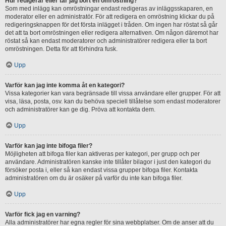
Hur redigerar eller tar jag bort en omröstning?
Som med inlägg kan omröstningar endast redigeras av inläggsskaparen, en
moderator eller en administratör. För att redigera en omröstning klickar du på
redigeringsknappen för det första inlägget i tråden. Om ingen har röstat så går
det att ta bort omröstningen eller redigera alternativen. Om någon däremot har
röstat så kan endast moderatorer och administratörer redigera eller ta bort
omröstningen. Detta för att förhindra fusk.
Upp
Varför kan jag inte komma åt en kategori?
Vissa kategorier kan vara begränsade till vissa användare eller grupper. För att
visa, läsa, posta, osv. kan du behöva speciell tillåtelse som endast moderatorer
och administratörer kan ge dig. Pröva att kontakta dem.
Upp
Varför kan jag inte bifoga filer?
Möjligheten att bifoga filer kan aktiveras per kategori, per grupp och per
användare. Administratören kanske inte tillåter bilagor i just den kategori du
försöker posta i, eller så kan endast vissa grupper bifoga filer. Kontakta
administratören om du är osäker på varför du inte kan bifoga filer.
Upp
Varför fick jag en varning?
Alla administratörer har egna regler för sina webbplatser. Om de anser att du