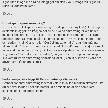
signaturen infogas i enskilda inlägg genom att klicka ur Infoga min signatur-
rutan i inläggsformuläret).
Upp
Hur skapar jag en omröstning?
Det är enkelt att skapa en omröstning. När du postar en ny tråd (eller redigerar
det första inlägget i en tråd) så bör du se “Skapa omröstning”-fliken under
inläggsformuläret (om du inte kan se detta har du inte behörighet att skapa
omröstningar). Skriv in en fråga för omröstningen i “Omröstningsfråga”-rutan
och sedan minst två alternativ i “Omröstningsalternativ”-rutan (hur många
alternativ du får ha som mest bestäms av administratören) med varje alternativ
separerat med en radbrytning. Du kan också välja det antal val användaren får
välja under “Alternativ per användare”, en gräns för hur länge omröstningen
ska vara (0 för en omröstning som aldrig tar slut) och till sist kan du välja om
användarna får ändra sin röst.
Upp
Varför kan jag inte lägga till fler omröstningsalternativ?
Gränsen för antal omröstningsalternativ ställs in av forumadministratören. Om
du behöver lägga till fler alternativ till din omröstning än vad som tillåts,
kontakta en forumadministratör.
Upp