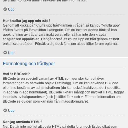
de visas. Kontakta administratören för mer information.
Upp
Hur knuffar jag upp min tråd?
Genom att klicka på “Knuffa upp tråd”-länken i tråden så kan du "knuffa upp"
tråden överst på förstasidan i kategorin. Om du inte ser denna länk så kan
uppknuffning av trådar vara inaktiverat, eller så har inte den krävda
tidsgränsen uppnåts än. Det går också att knuffa upp en tråd genom att helt
enkelt svara på den. Försäkra dig dock först om att du följer forumreglerna.
Upp
Formatering och trådtyper
Vad är BBCode?
BBCode är en speciell variant av HTML som ger stor kontroll över
formateringen av särskilda objekt i ett inlägg. Om du kan använda BBCode
eller inte bestäms av administratören (du kan också inaktivera det i specifika
inlägg via inläggsformuläret). BBCode liknar i mångt och mycket HTML, taggar
innesluts av hakparanteser [ och ] istället för < och >. För mer information om
BBCode se guiden som kan nås från inläggsformuläret.
Upp
Kan jag använda HTML?
Nej. Det är inte möjligt att posta HTML på detta forum och få det tolkat som