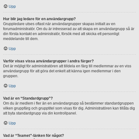
Upp
Hur blir jag ledare för en användargrupp?
Gruppledare utses oftast när användargrupper skapas initialt av en
forumadministratör. Om du är intresserad av att skapa en användargrupp så är
din första kontakt en administratör, försök med att skicka ett personligt
meddelande till dem.
Upp
Varför visas vissa användargrupper i andra färger?
Det är möjligt för administratören att tilldela en färg till medlemmar av en viss
användargrupp för att göra det enkelt att känna igen medlemmar i den
gruppen.
Upp
Vad är en “Standardgrupp”?
Om du är medlem i fler än en användargrupp så bestämmer standardgruppen
vilken gruppfärg och grupptitel som visas för dig. Administratören kan tillåta dig
att byta standardgrupp via din kontrollpanel.
Upp
Vad är “Teamet”-länken för något?