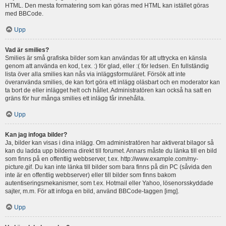
HTML. Den mesta formatering som kan göras med HTML kan istället göras
med BBCode.
Upp
Vad är smilies?
Smilies är små grafiska bilder som kan användas för att uttrycka en känsla
genom att använda en kod, t.ex. :) för glad, eller :( för ledsen. En fullständig
lista över alla smilies kan nås via inläggsformuläret. Försök att inte
överanvända smilies, de kan fort göra ett inlägg oläsbart och en moderator kan
ta bort de eller inlägget helt och hållet. Administratören kan också ha satt en
gräns för hur många smilies ett inlägg får innehålla.
Upp
Kan jag infoga bilder?
Ja, bilder kan visas i dina inlägg. Om administratören har aktiverat bilagor så
kan du ladda upp bilderna direkt till forumet. Annars måste du länka till en bild
som finns på en offentlig webbserver, t.ex. http://www.example.com/my-
picture.gif. Du kan inte länka till bilder som bara finns på din PC (såvida den
inte är en offentlig webbserver) eller till bilder som finns bakom
autentiseringsmekanismer, som t.ex. Hotmail eller Yahoo, lösenorsskyddade
sajter, m.m. För att infoga en bild, använd BBCode-taggen [img].
Upp