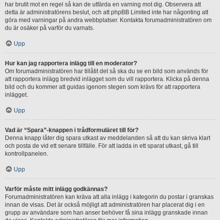
har brutit mot en regel så kan de utfärda en varning mot dig. Observera att
detta är administratörens beslut, och att phpBB Limited inte har någonting att
göra med varningar på andra webbplatser. Kontakta forumadministratören om
du är osäker på varför du varnats.
Upp
Hur kan jag rapportera inlägg till en moderator?
Om forumadministratören har tillåtit det så ska du se en bild som används för
att rapportera inlägg bredvid inlägget som du vill rapportera. Klicka på denna
bild och du kommer att guidas igenom stegen som krävs för att rapportera
inlägget.
Upp
Vad är “Spara”-knappen i trådformuläret till för?
Denna knapp låter dig spara utkast av meddelanden så att du kan skriva klart
och posta de vid ett senare tillfälle. För att ladda in ett sparat utkast, gå till
kontrollpanelen.
Upp
Varför måste mitt inlägg godkännas?
Forumadministratören kan kräva att alla inlägg i kategorin du postar i granskas
innan de visas. Det är också möjligt att administratören har placerat dig i en
grupp av användare som han anser behöver få sina inlägg granskade innan