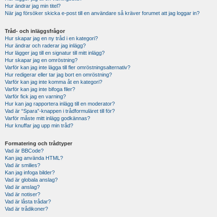
Hur ändrar jag min titel?
När jag försöker skicka e-post till en användare så kräver forumet att jag loggar in?
Tråd- och inläggsfrågor
Hur skapar jag en ny tråd i en kategori?
Hur ändrar och raderar jag inlägg?
Hur lägger jag till en signatur till mitt inlägg?
Hur skapar jag en omröstning?
Varför kan jag inte lägga till fler omröstningsalternativ?
Hur redigerar eller tar jag bort en omröstning?
Varför kan jag inte komma åt en kategori?
Varför kan jag inte bifoga filer?
Varför fick jag en varning?
Hur kan jag rapportera inlägg till en moderator?
Vad är “Spara”-knappen i trådformuläret till för?
Varför måste mitt inlägg godkännas?
Hur knuffar jag upp min tråd?
Formatering och trådtyper
Vad är BBCode?
Kan jag använda HTML?
Vad är smilies?
Kan jag infoga bilder?
Vad är globala anslag?
Vad är anslag?
Vad är notiser?
Vad är låsta trådar?
Vad är trådikoner?