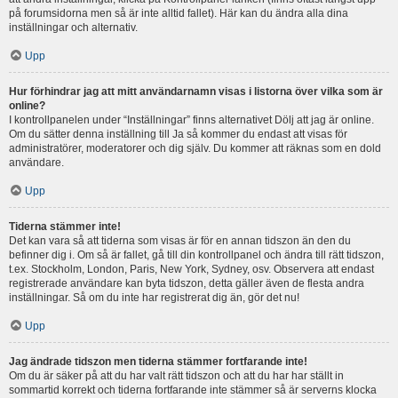
på forumsidorna men så är inte alltid fallet). Här kan du ändra alla dina
inställningar och alternativ.
Upp
Hur förhindrar jag att mitt användarnamn visas i listorna över vilka som är
online?
I kontrollpanelen under “Inställningar” finns alternativet Dölj att jag är online.
Om du sätter denna inställning till Ja så kommer du endast att visas för
administratörer, moderatorer och dig själv. Du kommer att räknas som en dold
användare.
Upp
Tiderna stämmer inte!
Det kan vara så att tiderna som visas är för en annan tidszon än den du
befinner dig i. Om så är fallet, gå till din kontrollpanel och ändra till rätt tidszon,
t.ex. Stockholm, London, Paris, New York, Sydney, osv. Observera att endast
registrerade användare kan byta tidszon, detta gäller även de flesta andra
inställningar. Så om du inte har registrerat dig än, gör det nu!
Upp
Jag ändrade tidszon men tiderna stämmer fortfarande inte!
Om du är säker på att du har valt rätt tidszon och att du har har ställt in
sommartid korrekt och tiderna fortfarande inte stämmer så är serverns klocka