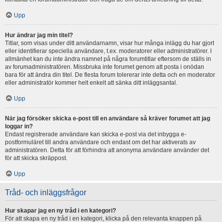
Upp
Hur ändrar jag min titel?
Titlar, som visas under ditt användarnamn, visar hur många inlägg du har gjort
eller identifierar speciella användare, t.ex. moderatorer eller administratörer. I
allmänhet kan du inte ändra namnet på några forumtitlar eftersom de ställs in
av forumadministratören. Missbruka inte forumet genom att posta i onödan
bara för att ändra din titel. De flesta forum tolererar inte detta och en moderator
eller administratör kommer helt enkelt att sänka ditt inläggsantal.
Upp
När jag försöker skicka e-post till en användare så kräver forumet att jag
loggar in?
Endast registrerade användare kan skicka e-post via det inbygga e-
postformuläret till andra användare och endast om det har aktiverats av
administratören. Detta för att förhindra att anonyma användare använder det
för att skicka skräppost.
Upp
Tråd- och inläggsfrågor
Hur skapar jag en ny tråd i en kategori?
För att skapa en ny tråd i en kategori, klicka på den relevanta knappen på