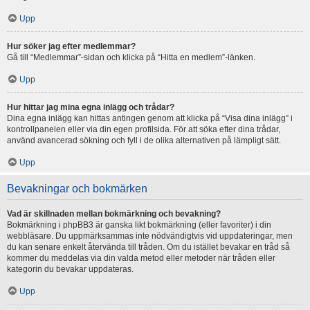
Upp
Hur söker jag efter medlemmar?
Gå till “Medlemmar”-sidan och klicka på “Hitta en medlem”-länken.
Upp
Hur hittar jag mina egna inlägg och trådar?
Dina egna inlägg kan hittas antingen genom att klicka på “Visa dina inlägg” i
kontrollpanelen eller via din egen profilsida. För att söka efter dina trådar,
använd avancerad sökning och fyll i de olika alternativen på lämpligt sätt.
Upp
Bevakningar och bokmärken
Vad är skillnaden mellan bokmärkning och bevakning?
Bokmärkning i phpBB3 är ganska likt bokmärkning (eller favoriter) i din
webbläsare. Du uppmärksammas inte nödvändigtvis vid uppdateringar, men
du kan senare enkelt återvända till tråden. Om du istället bevakar en tråd så
kommer du meddelas via din valda metod eller metoder när tråden eller
kategorin du bevakar uppdateras.
Upp