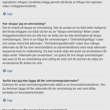
signaturen infogas i enskilda inlägg genom att klicka ur Infoga min signatur-
rutan i inläggsformuläret).
Upp
Hur skapar jag en omröstning?
Det är enkelt att skapa en omröstning. När du postar en ny tråd (eller redigerar
det första inlägget i en tråd) så bör du se “Skapa omröstning”-fliken under
inläggsformuläret (om du inte kan se detta har du inte behörighet att skapa
omröstningar). Skriv in en fråga för omröstningen i “Omröstningsfråga”-rutan
och sedan minst två alternativ i “Omröstningsalternativ”-rutan (hur många
alternativ du får ha som mest bestäms av administratören) med varje alternativ
separerat med en radbrytning. Du kan också välja det antal val användaren får
välja under “Alternativ per användare”, en gräns för hur länge omröstningen
ska vara (0 för en omröstning som aldrig tar slut) och till sist kan du välja om
användarna får ändra sin röst.
Upp
Varför kan jag inte lägga till fler omröstningsalternativ?
Gränsen för antal omröstningsalternativ ställs in av forumadministratören. Om
du behöver lägga till fler alternativ till din omröstning än vad som tillåts,
kontakta en forumadministratör.
Upp