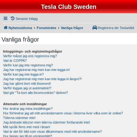
Tesla Club Sweden
Senaste Inlägg
Nyhetssidorna
Forumindex
Vanliga frågor
Registrera din Tesla/elbil
Vanliga frågor
Inloggnings- och registreringsfrågor
Varför måste jag ens registrera mig?
Vad är COPPA?
Varför kan jag inte registrera mig?
Jag har registrerat mig men kan inte logga in!
Varför kan jag inte logga in?
Jag har registrerat mig men kan inte logga in längre?!
Jag har glömt bort mitt lösenord!
Varför loggas jag ut automatiskt?
Vad gör “Ta bort alla forumcookies”-länken?
Alternativ och inställningar
Hur ändrar jag mina inställningar?
Hur förhindrar jag att mitt användarnamn visas i listorna över vilka som är online?
Tiderna stämmer inte!
Jag ändrade tidszon men tiderna stämmer fortfarande inte!
Mitt språk finns inte med i listan!
Vad är det för bild som visas tillsammans med mitt användarnamn?
Hur lägger jag till en visningsbild?