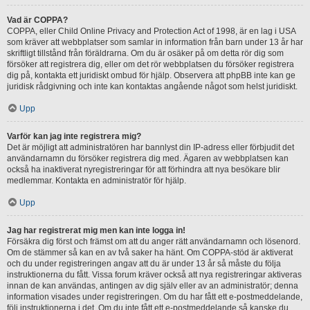
Vad är COPPA?
COPPA, eller Child Online Privacy and Protection Act of 1998, är en lag i USA
som kräver att webbplatser som samlar in information från barn under 13 år har
skriftligt tillstånd från föräldrarna. Om du är osäker på om detta rör dig som
försöker att registrera dig, eller om det rör webbplatsen du försöker registrera
dig på, kontakta ett juridiskt ombud för hjälp. Observera att phpBB inte kan ge
juridisk rådgivning och inte kan kontaktas angående något som helst juridiskt.
Upp
Varför kan jag inte registrera mig?
Det är möjligt att administratören har bannlyst din IP-adress eller förbjudit det
användarnamn du försöker registrera dig med. Ägaren av webbplatsen kan
också ha inaktiverat nyregistreringar för att förhindra att nya besökare blir
medlemmar. Kontakta en administratör för hjälp.
Upp
Jag har registrerat mig men kan inte logga in!
Försäkra dig först och främst om att du anger rätt användarnamn och lösenord.
Om de stämmer så kan en av två saker ha hänt. Om COPPA-stöd är aktiverat
och du under registreringen angav att du är under 13 år så måste du följa
instruktionerna du fått. Vissa forum kräver också att nya registreringar aktiveras
innan de kan användas, antingen av dig själv eller av an administratör; denna
information visades under registreringen. Om du har fått ett e-postmeddelande,
följ instruktionerna i det. Om du inte fått ett e-postmeddelande så kanske du