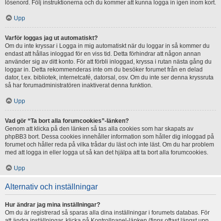
lösenord. Följ instruktionerna och du kommer att kunna logga in igen inom kort.
Upp
Varför loggas jag ut automatiskt?
Om du inte kryssar i Logga in mig automatiskt när du loggar in så kommer du
endast att hållas inloggad för en viss tid. Detta förhindrar att någon annan
använder sig av ditt konto. För att förbli inloggad, kryssa i rutan nästa gång du
loggar in. Detta rekommenderas inte om du besöker forumet från en delad
dator, t.ex. bibliotek, internetcafé, datorsal, osv. Om du inte ser denna kryssruta
så har forumadministratören inaktiverat denna funktion.
Upp
Vad gör “Ta bort alla forumcookies”-länken?
Genom att klicka på den länken så tas alla cookies som har skapats av
phpBB3 bort. Dessa cookies innehåller information som håller dig inloggad på
forumet och håller reda på vilka trådar du läst och inte läst. Om du har problem
med att logga in eller logga ut så kan det hjälpa att ta bort alla forumcookies.
Upp
Alternativ och inställningar
Hur ändrar jag mina inställningar?
Om du är registrerad så sparas alla dina inställningar i forumets databas. För
att ändra inställningar, klicka på Kontrollpanel-länken (finns oftast längst upp