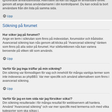
ignorerade användareslista. Alternativt så kan du lägga till användare direkt
genom att ange deras användarnamn i din kontrollpanel. Du kan också ta bort
användare från din lista på samma sida.
Upp
Sökning på forumet
Hur söker jag på forumet?
Ange en term i sökrutan som finns på indexsidan, forumsidor och trådsidor.
Avancerad sökning kan nås genom att klicka på “Avancerad sökning”-länken
som finns på alla sidor på forumet. Hur sökfunktionen nås kan variera
beroende på vilken stil som används.
Upp
Varför får jag inga träffar på min sökning?
Din sökning var förmodligen för vag och innehöll för många vanliga termer som
inte indexeras av phpBB3. Var mer specifik och använd alternativen som finns i
avancerad sökning.
Upp
Varför får jag en tom sida när jag försöker söka!?
Din sökning resulterade i för många resultat för webbservern att hantera.
Använd “Avancerad sökning” och var mer specifik med termerna och med vilka
kategorier som ska sökas i.