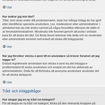
Upp
Hur ändrar jag min titel?
Titlar, som visas under ditt användarnamn, visar hur många inlägg du har gjort
eller identifierar speciella användare, t.ex. moderatorer eller administratörer. I
allmänhet kan du inte ändra namnet på några forumtitlar eftersom de ställs in
av forumadministratören. Missbruka inte forumet genom att posta i onödan
bara för att ändra din titel. De flesta forum tolererar inte detta och en moderator
eller administratör kommer helt enkelt att sänka ditt inläggsantal.
Upp
När jag försöker skicka e-post till en användare så kräver forumet att jag
loggar in?
Endast registrerade användare kan skicka e-post via det inbygga e-
postformuläret till andra användare och endast om det har aktiverats av
administratören. Detta för att förhindra att anonyma användare använder det
för att skicka skräppost.
Upp
Tråd- och inläggsfrågor
Hur skapar jag en ny tråd i en kategori?
För att skapa en ny tråd i en kategori, klicka på den relevanta knappen på