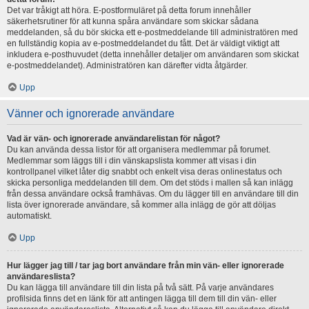
Det var tråkigt att höra. E-postformuläret på detta forum innehåller
säkerhetsrutiner för att kunna spåra användare som skickar sådana
meddelanden, så du bör skicka ett e-postmeddelande till administratören med
en fullständig kopia av e-postmeddelandet du fått. Det är väldigt viktigt att
inkludera e-posthuvudet (detta innehåller detaljer om användaren som skickat
e-postmeddelandet). Administratören kan därefter vidta åtgärder.
Upp
Vänner och ignorerade användare
Vad är vän- och ignorerade användarelistan för något?
Du kan använda dessa listor för att organisera medlemmar på forumet.
Medlemmar som läggs till i din vänskapslista kommer att visas i din
kontrollpanel vilket låter dig snabbt och enkelt visa deras onlinestatus och
skicka personliga meddelanden till dem. Om det stöds i mallen så kan inlägg
från dessa användare också framhävas. Om du lägger till en användare till din
lista över ignorerade användare, så kommer alla inlägg de gör att döljas
automatiskt.
Upp
Hur lägger jag till / tar jag bort användare från min vän- eller ignorerade
användareslista?
Du kan lägga till användare till din lista på två sätt. På varje användares
profilsida finns det en länk för att antingen lägga till dem till din vän- eller