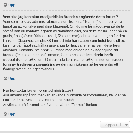
Upp
Vem ska jag kontakta med juridiska ärenden angående detta forum?
Vem som helst av administratörerna som listas på “Teamet”-sidan bör vara
lämpliga att kontakta med dina klagomål. Om du inte får något svar på detta
sätt så kan du kontakta ägaren av domänen eller, om detta forum ligger på en
gratistjänst (såsom Yahoo!, free.fr, f2s.com, osv.), abuse-avdelningen för den
tjänsten. Observera att phpBB Limited
inte har någon som helst kontroll
och
kan inte på något sätt hållas ansvariga för hur, var eller av vem detta forum
används. Kontakta inte phpBB Limited med anledning av något juridiskt
ärende (“cease and desist”, ansvar, förtal, osv.) som
inte direkt berör
webbplatsen phpBB.com. Om du ändå kontaktar phpBB Limited om
någon
form av tredjepartsanvändning av denna mjukvara
så förvänta dig ett
fåordigt svar eller inget svar alls.
Upp
Hur kontaktar jag en forumadministratör?
Alla användar på forumet kan använda "Kontakta oss"-formuläret, ifall denna
funktion är aktiverad utav forumadministratören.
Användare på forumet kan även använda "Teamet"-länken.
Upp
Hoppa till