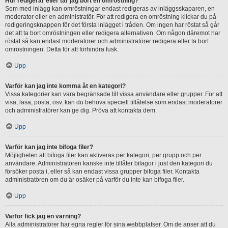
Hur redigerar eller tar jag bort en omröstning?
Som med inlägg kan omröstningar endast redigeras av inläggsskaparen, en
moderator eller en administratör. För att redigera en omröstning klickar du på
redigeringsknappen för det första inlägget i tråden. Om ingen har röstat så går
det att ta bort omröstningen eller redigera alternativen. Om någon däremot har
röstat så kan endast moderatorer och administratörer redigera eller ta bort
omröstningen. Detta för att förhindra fusk.
Upp
Varför kan jag inte komma åt en kategori?
Vissa kategorier kan vara begränsade till vissa användare eller grupper. För att
visa, läsa, posta, osv. kan du behöva speciell tillåtelse som endast moderatorer
och administratörer kan ge dig. Pröva att kontakta dem.
Upp
Varför kan jag inte bifoga filer?
Möjligheten att bifoga filer kan aktiveras per kategori, per grupp och per
användare. Administratören kanske inte tillåter bilagor i just den kategori du
försöker posta i, eller så kan endast vissa grupper bifoga filer. Kontakta
administratören om du är osäker på varför du inte kan bifoga filer.
Upp
Varför fick jag en varning?
Alla administratörer har egna regler för sina webbplatser. Om de anser att du