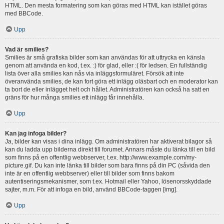
HTML. Den mesta formatering som kan göras med HTML kan istället göras
med BBCode.
Upp
Vad är smilies?
Smilies är små grafiska bilder som kan användas för att uttrycka en känsla
genom att använda en kod, t.ex. :) för glad, eller :( för ledsen. En fullständig
lista över alla smilies kan nås via inläggsformuläret. Försök att inte
överanvända smilies, de kan fort göra ett inlägg oläsbart och en moderator kan
ta bort de eller inlägget helt och hållet. Administratören kan också ha satt en
gräns för hur många smilies ett inlägg får innehålla.
Upp
Kan jag infoga bilder?
Ja, bilder kan visas i dina inlägg. Om administratören har aktiverat bilagor så
kan du ladda upp bilderna direkt till forumet. Annars måste du länka till en bild
som finns på en offentlig webbserver, t.ex. http://www.example.com/my-
picture.gif. Du kan inte länka till bilder som bara finns på din PC (såvida den
inte är en offentlig webbserver) eller till bilder som finns bakom
autentiseringsmekanismer, som t.ex. Hotmail eller Yahoo, lösenorsskyddade
sajter, m.m. För att infoga en bild, använd BBCode-taggen [img].
Upp