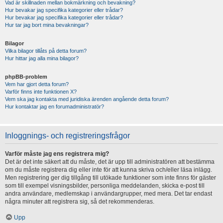
Vad är skillnaden mellan bokmärkning och bevakning?
Hur bevakar jag specifika kategorier eller trådar?
Hur bevakar jag specifika kategorier eller trådar?
Hur tar jag bort mina bevakningar?
Bilagor
Vilka bilagor tillåts på detta forum?
Hur hittar jag alla mina bilagor?
phpBB-problem
Vem har gjort detta forum?
Varför finns inte funktionen X?
Vem ska jag kontakta med juridiska ärenden angående detta forum?
Hur kontaktar jag en forumadministratör?
Inloggnings- och registreringsfrågor
Varför måste jag ens registrera mig?
Det är det inte säkert att du måste, det är upp till administratören att bestämma
om du måste registrera dig eller inte för att kunna skriva och/eller läsa inlägg.
Men registrering ger dig tillgång till utökade funktioner som inte finns för gäster
som till exempel visningsbilder, personliga meddelanden, skicka e-post till
andra användare, medlemskap i användargrupper, med mera. Det tar endast
några minuter att registrera sig, så det rekommenderas.
Upp