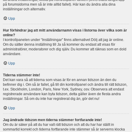
på forumsidorna men så är inte alltid fallet). Här kan du ändra alla dina
inställningar och alternativ.
Upp
Hur förhindrar jag att mitt användarnamn visas i listorna över vilka som är
online?
I kontrollpanelen under “Inställningar” finns alternativet Dölj att jag är online.
Om du sätter denna inställning till Ja så kommer du endast att visas för
administratörer, moderatorer och dig själv. Du kommer att räknas som en dold
användare.
Upp
Tiderna stämmer inte!
Det kan vara så att tiderna som visas är för en annan tidszon än den du
befinner dig i. Om så är fallet, gå till din kontrollpanel och ändra till rätt tidszon,
t.ex. Stockholm, London, Paris, New York, Sydney, osv. Observera att endast
registrerade användare kan byta tidszon, detta gäller även de flesta andra
inställningar. Så om du inte har registrerat dig än, gör det nu!
Upp
Jag ändrade tidszon men tiderna stämmer fortfarande inte!
Om du är säker på att du har valt rätt tidszon och att du har har ställt in
sommartid korrekt och tiderna fortfarande inte stämmer så är serverns klocka