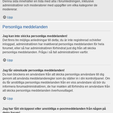
Denna sida innehåller en lista med alla i forumledningen, inklusive
administratörer och moderatorer med uppgifter om vilka kategorier de
modererar.
Upp
Personliga meddelanden
Jag kan inte skicka personliga meddelanden!
Det finns tre möjliga anledningar till detta; du är inte registrerad och/eller
inloggad, administratören har inaktiverat personliga meddelanden för hela
forumet, eller så har administratören förhindrat just dig från att skicka
personliga meddelanden. Fråga i så fall administratören varför.
Upp
Jag får oönskade personliga meddelanden!
Du kan blockera en användare från att skicka personliga användare till dig
genom att använda meddelanderegler som du ställer in i din kontrollpanel. Om
du får anstötliga personliga meddelanden från en viss användare så bör du
informera forumadministratören, de har makten att förhindra en användare från
att skicka personliga meddelanden överhuvudtaget.
Upp
Jag har fått skräppost eller anstötliga e-postmeddelanden från någon på
detta forum!