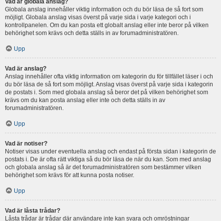
Vad är globala anslag?
Globala anslag innehåller viktig information och du bör läsa de så fort som
möjligt. Globala anslag visas överst på varje sida i varje kategori och i
kontrollpanelen. Om du kan posta ett globalt anslag eller inte beror på vilken
behörighet som krävs och detta ställs in av forumadministratören.
Upp
Vad är anslag?
Anslag innehåller ofta viktig information om kategorin du för tillfället läser i och
du bör läsa de så fort som möjligt. Anslag visas överst på varje sida i kategorin
de postats i. Som med globala anslag så beror det på vilken behörighet som
krävs om du kan posta anslag eller inte och detta ställs in av
forumadministratören.
Upp
Vad är notiser?
Notiser visas under eventuella anslag och endast på första sidan i kategorin de
postats i. De är ofta rätt viktiga så du bör läsa de när du kan. Som med anslag
och globala anslag så är det forumadministratören som bestämmer vilken
behörighet som krävs för att kunna posta notiser.
Upp
Vad är låsta trådar?
Låsta trådar är trådar där användare inte kan svara och omröstningar