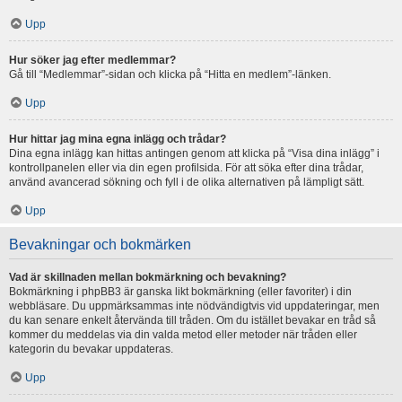
Upp
Hur söker jag efter medlemmar?
Gå till “Medlemmar”-sidan och klicka på “Hitta en medlem”-länken.
Upp
Hur hittar jag mina egna inlägg och trådar?
Dina egna inlägg kan hittas antingen genom att klicka på “Visa dina inlägg” i
kontrollpanelen eller via din egen profilsida. För att söka efter dina trådar,
använd avancerad sökning och fyll i de olika alternativen på lämpligt sätt.
Upp
Bevakningar och bokmärken
Vad är skillnaden mellan bokmärkning och bevakning?
Bokmärkning i phpBB3 är ganska likt bokmärkning (eller favoriter) i din
webbläsare. Du uppmärksammas inte nödvändigtvis vid uppdateringar, men
du kan senare enkelt återvända till tråden. Om du istället bevakar en tråd så
kommer du meddelas via din valda metod eller metoder när tråden eller
kategorin du bevakar uppdateras.
Upp