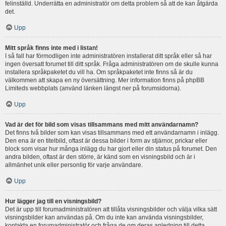
felinställd. Underrätta en administratör om detta problem så att de kan åtgärda
det.
Upp
Mitt språk finns inte med i listan!
I så fall har förmodligen inte administratören installerat ditt språk eller så har
ingen översatt forumet till ditt språk. Fråga administratören om de skulle kunna
installera språkpaketet du vill ha. Om språkpaketet inte finns så är du
välkommen att skapa en ny översättning. Mer information finns på phpBB
Limiteds webbplats (använd länken längst ner på forumsidorna).
Upp
Vad är det för bild som visas tillsammans med mitt användarnamn?
Det finns två bilder som kan visas tillsammans med ett användarnamn i inlägg.
Den ena är en titelbild, oftast är dessa bilder i form av stjärnor, prickar eller
block som visar hur många inlägg du har gjort eller din status på forumet. Den
andra bilden, oftast är den större, är känd som en visningsbild och är i
allmänhet unik eller personlig för varje användare.
Upp
Hur lägger jag till en visningsbild?
Det är upp till forumadministratören att tillåta visningsbilder och välja vilka sätt
visningsbilder kan användas på. Om du inte kan använda visningsbilder,
kontakta en forumadministratör och fråga de om deras anledning till detta.