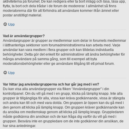
aktiviteterna på forumet. De kan redigera eller ta bort inlägg och låsa, låsa upp,
flytta, ta bort och dela trådar i de forum de modererar. I allmänhet så finns
moderatorerna där för att förhindra att användare kommer ifrån ämnet eller
postar anstötligt material.
Upp
Vad är användargrupper?
Användargrupper är grupper av medlemmar som delar in forumets medlemmar
i lätthanterliga sektioner som forumadministratörerna kan arbeta med. Varje
användar kan vara medlem i flera grupper och kan tilldelas individuella
behörigheter. Detta gör det enkelt för administratörer att ändra behörigheter för
många användare på samma gång, som till exempel att byta
moderationsbehörigheter eller ge användare tillgång till ett privat forum.
Upp
Var hittar jag användargrupperna och hur går jag med i en?
Du kan visa alla användargrupper via fliken “Användargrupper” i din
kontrollpanel. Om du vill gå med i en grupp, klicka på lämplig knapp. Inte alla
grupper är tillgängliga för alla, vissa kan kräva godkännande, vissa är stängda
och andra kan till och med vara dolda. Om gruppen är öppen kan du gå med i
den genom att klicka på lämplig knapp. Om gruppen kräver godkännande kan
du ansöka om medlemskap genom att klicka på lämplig knapp. Gruppledaren
måste godkänna din ansökan och de kan fråga dig varför du vill gå med i
gruppen. Besvära inte en gruppledare om de inte godkänner din ansökan, de
har sina anledningar.