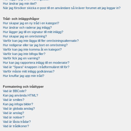
Hur ändrar jag min titel?
När jag försöker skicka e-post till en användare så kräver forumet att jag loggar in?
Tråd- och inläggsfrågor
Hur skapar jag en ny tråd i en kategori?
Hur ändrar och raderar jag inlägg?
Hur lägger jag till en signatur till mitt inlägg?
Hur skapar jag en omröstning?
Varför kan jag inte lägga till fler omröstningsalternativ?
Hur redigerar eller tar jag bort en omröstning?
Varför kan jag inte komma åt en kategori?
Varför kan jag inte bifoga filer?
Varför fick jag en varning?
Hur kan jag rapportera inlägg till en moderator?
Vad är “Spara”-knappen i trådformuläret till för?
Varför måste mitt inlägg godkännas?
Hur knuffar jag upp min tråd?
Formatering och trådtyper
Vad är BBCode?
Kan jag använda HTML?
Vad är smilies?
Kan jag infoga bilder?
Vad är globala anslag?
Vad är anslag?
Vad är notiser?
Vad är låsta trådar?
Vad är trådikoner?