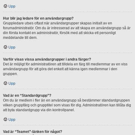
Upp
Hur blir jag ledare för en användargrupp?
Gruppledare utses oftast när användargrupper skapas initialt av en
forumadministratör. Om du är intresserad av att skapa en användargrupp så är
din första kontakt en administratör, försök med att skicka ett personligt
meddelande till dem.
Upp
Varför visas vissa användargrupper i andra färger?
Det är möjligt för administratören att tilldela en färg till medlemmar av en viss
användargrupp för att göra det enkelt att känna igen medlemmar i den
gruppen.
Upp
Vad är en “Standardgrupp”?
Om du är medlem i fler än en användargrupp så bestämmer standardgruppen
vilken gruppfärg och grupptitel som visas för dig. Administratören kan tillåta dig
att byta standardgrupp via din kontrollpanel.
Upp
Vad är “Teamet”-länken för något?