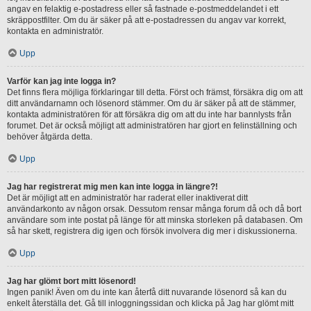
angav en felaktig e-postadress eller så fastnade e-postmeddelandet i ett
skräppostfilter. Om du är säker på att e-postadressen du angav var korrekt,
kontakta en administratör.
Upp
Varför kan jag inte logga in?
Det finns flera möjliga förklaringar till detta. Först och främst, försäkra dig om att
ditt användarnamn och lösenord stämmer. Om du är säker på att de stämmer,
kontakta administratören för att försäkra dig om att du inte har bannlysts från
forumet. Det är också möjligt att administratören har gjort en felinställning och
behöver åtgärda detta.
Upp
Jag har registrerat mig men kan inte logga in längre?!
Det är möjligt att en administratör har raderat eller inaktiverat ditt
användarkonto av någon orsak. Dessutom rensar många forum då och då bort
användare som inte postat på länge för att minska storleken på databasen. Om
så har skett, registrera dig igen och försök involvera dig mer i diskussionerna.
Upp
Jag har glömt bort mitt lösenord!
Ingen panik! Även om du inte kan återfå ditt nuvarande lösenord så kan du
enkelt återställa det. Gå till inloggningssidan och klicka på Jag har glömt mitt