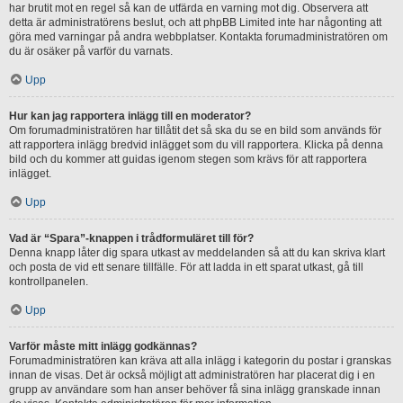
har brutit mot en regel så kan de utfärda en varning mot dig. Observera att
detta är administratörens beslut, och att phpBB Limited inte har någonting att
göra med varningar på andra webbplatser. Kontakta forumadministratören om
du är osäker på varför du varnats.
Upp
Hur kan jag rapportera inlägg till en moderator?
Om forumadministratören har tillåtit det så ska du se en bild som används för
att rapportera inlägg bredvid inlägget som du vill rapportera. Klicka på denna
bild och du kommer att guidas igenom stegen som krävs för att rapportera
inlägget.
Upp
Vad är “Spara”-knappen i trådformuläret till för?
Denna knapp låter dig spara utkast av meddelanden så att du kan skriva klart
och posta de vid ett senare tillfälle. För att ladda in ett sparat utkast, gå till
kontrollpanelen.
Upp
Varför måste mitt inlägg godkännas?
Forumadministratören kan kräva att alla inlägg i kategorin du postar i granskas
innan de visas. Det är också möjligt att administratören har placerat dig i en
grupp av användare som han anser behöver få sina inlägg granskade innan