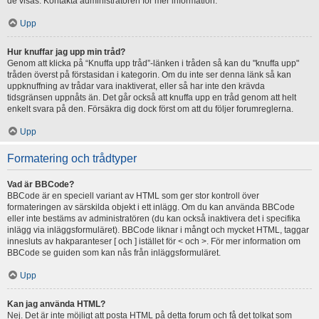
de visas. Kontakta administratören för mer information.
Upp
Hur knuffar jag upp min tråd?
Genom att klicka på “Knuffa upp tråd”-länken i tråden så kan du "knuffa upp"
tråden överst på förstasidan i kategorin. Om du inte ser denna länk så kan
uppknuffning av trådar vara inaktiverat, eller så har inte den krävda
tidsgränsen uppnåts än. Det går också att knuffa upp en tråd genom att helt
enkelt svara på den. Försäkra dig dock först om att du följer forumreglerna.
Upp
Formatering och trådtyper
Vad är BBCode?
BBCode är en speciell variant av HTML som ger stor kontroll över
formateringen av särskilda objekt i ett inlägg. Om du kan använda BBCode
eller inte bestäms av administratören (du kan också inaktivera det i specifika
inlägg via inläggsformuläret). BBCode liknar i mångt och mycket HTML, taggar
innesluts av hakparanteser [ och ] istället för < och >. För mer information om
BBCode se guiden som kan nås från inläggsformuläret.
Upp
Kan jag använda HTML?
Nej. Det är inte möjligt att posta HTML på detta forum och få det tolkat som