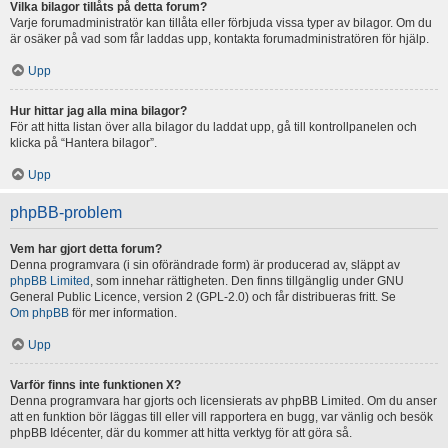
Vilka bilagor tillåts på detta forum?
Varje forumadministratör kan tillåta eller förbjuda vissa typer av bilagor. Om du
är osäker på vad som får laddas upp, kontakta forumadministratören för hjälp.
Upp
Hur hittar jag alla mina bilagor?
För att hitta listan över alla bilagor du laddat upp, gå till kontrollpanelen och
klicka på “Hantera bilagor”.
Upp
phpBB-problem
Vem har gjort detta forum?
Denna programvara (i sin oförändrade form) är producerad av, släppt av
phpBB Limited
, som innehar rättigheten. Den finns tillgänglig under GNU
General Public Licence, version 2 (GPL-2.0) och får distribueras fritt. Se
Om phpBB
för mer information.
Upp
Varför finns inte funktionen X?
Denna programvara har gjorts och licensierats av phpBB Limited. Om du anser
att en funktion bör läggas till eller vill rapportera en bugg, var vänlig och besök
phpBB Idécenter, där du kommer att hitta verktyg för att göra så.