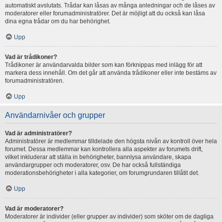
automatiskt avslutats. Trådar kan låsas av många anledningar och de låses av
moderatorer eller forumadministratörer. Det är möjligt att du också kan låsa
dina egna trådar om du har behörighet.
Upp
Vad är trådikoner?
Trådikoner är användarvalda bilder som kan förknippas med inlägg för att
markera dess innehåll. Om det går att använda trådikoner eller inte bestäms av
forumadministratören.
Upp
Användarnivåer och grupper
Vad är administratörer?
Administratörer är medlemmar tilldelade den högsta nivån av kontroll över hela
forumet. Dessa medlemmar kan kontrollera alla aspekter av forumets drift,
vilket inkluderar att ställa in behörigheter, bannlysa användare, skapa
användargrupper och moderatorer, osv. De har också fullständiga
moderationsbehörigheter i alla kategorier, om forumgrundaren tillåtit det.
Upp
Vad är moderatorer?
Moderatorer är individer (eller grupper av individer) som sköter om de dagliga