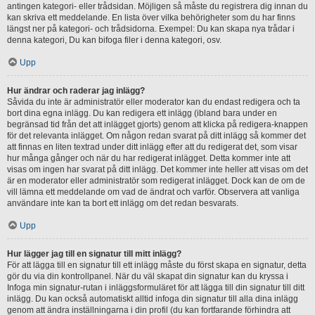
antingen kategori- eller trådsidan. Möjligen så måste du registrera dig innan du
kan skriva ett meddelande. En lista över vilka behörigheter som du har finns
längst ner på kategori- och trådsidorna. Exempel: Du kan skapa nya trådar i
denna kategori, Du kan bifoga filer i denna kategori, osv.
Upp
Hur ändrar och raderar jag inlägg?
Såvida du inte är administratör eller moderator kan du endast redigera och ta
bort dina egna inlägg. Du kan redigera ett inlägg (ibland bara under en
begränsad tid från det att inlägget gjorts) genom att klicka på redigera-knappen
för det relevanta inlägget. Om någon redan svarat på ditt inlägg så kommer det
att finnas en liten textrad under ditt inlägg efter att du redigerat det, som visar
hur många gånger och när du har redigerat inlägget. Detta kommer inte att
visas om ingen har svarat på ditt inlägg. Det kommer inte heller att visas om det
är en moderator eller administratör som redigerat inlägget. Dock kan de om de
vill lämna ett meddelande om vad de ändrat och varför. Observera att vanliga
användare inte kan ta bort ett inlägg om det redan besvarats.
Upp
Hur lägger jag till en signatur till mitt inlägg?
För att lägga till en signatur till ett inlägg måste du först skapa en signatur, detta
gör du via din kontrollpanel. När du väl skapat din signatur kan du kryssa i
Infoga min signatur-rutan i inläggsformuläret för att lägga till din signatur till ditt
inlägg. Du kan också automatiskt alltid infoga din signatur till alla dina inlägg
genom att ändra inställningarna i din profil (du kan fortfarande förhindra att