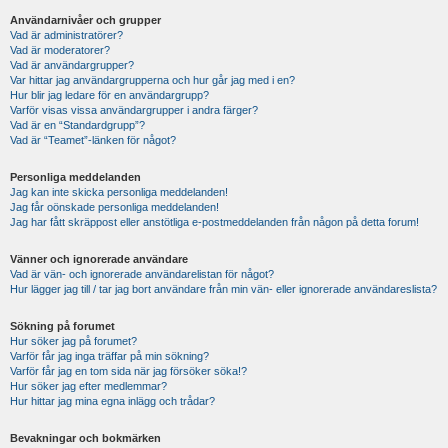
Användarnivåer och grupper
Vad är administratörer?
Vad är moderatorer?
Vad är användargrupper?
Var hittar jag användargrupperna och hur går jag med i en?
Hur blir jag ledare för en användargrupp?
Varför visas vissa användargrupper i andra färger?
Vad är en “Standardgrupp”?
Vad är “Teamet”-länken för något?
Personliga meddelanden
Jag kan inte skicka personliga meddelanden!
Jag får oönskade personliga meddelanden!
Jag har fått skräppost eller anstötliga e-postmeddelanden från någon på detta forum!
Vänner och ignorerade användare
Vad är vän- och ignorerade användarelistan för något?
Hur lägger jag till / tar jag bort användare från min vän- eller ignorerade användareslista?
Sökning på forumet
Hur söker jag på forumet?
Varför får jag inga träffar på min sökning?
Varför får jag en tom sida när jag försöker söka!?
Hur söker jag efter medlemmar?
Hur hittar jag mina egna inlägg och trådar?
Bevakningar och bokmärken