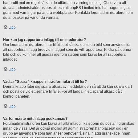
har brutit mot en regel så kan de utfärda en varning mot dig. Observera att
detta är administratörens beslut, och att phpBB Limited inte har någonting att
göra med varningar på andra webbplatser. Kontakta forumadministratören om
du är osäker på varför du varnats.
Upp
Hur kan jag rapportera inlägg till en moderator?
Om forumadministratören har tillåtit det så ska du se en bild som används för
att rapportera inlägg bredvid inlägget som du vill rapportera. Klicka på denna
bild och du kommer att guidas igenom stegen som krävs för att rapportera
inlägget.
Upp
Vad är “Spara”-knappen i trådformuläret till för?
Denna knapp låter dig spara utkast av meddelanden så att du kan skriva klart
och posta de vid ett senare tillfälle. För att ladda in ett sparat utkast, gå till
kontrollpanelen.
Upp
Varför måste mitt inlägg godkännas?
Forumadministratören kan kräva att alla inlägg i kategorin du postar i granskas
innan de visas. Det är också möjligt att administratören har placerat dig i en
grupp av användare som han anser behöver få sina inlägg granskade innan