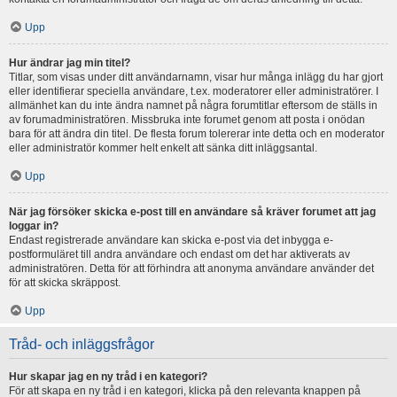
Upp
Hur ändrar jag min titel?
Titlar, som visas under ditt användarnamn, visar hur många inlägg du har gjort
eller identifierar speciella användare, t.ex. moderatorer eller administratörer. I
allmänhet kan du inte ändra namnet på några forumtitlar eftersom de ställs in
av forumadministratören. Missbruka inte forumet genom att posta i onödan
bara för att ändra din titel. De flesta forum tolererar inte detta och en moderator
eller administratör kommer helt enkelt att sänka ditt inläggsantal.
Upp
När jag försöker skicka e-post till en användare så kräver forumet att jag
loggar in?
Endast registrerade användare kan skicka e-post via det inbygga e-
postformuläret till andra användare och endast om det har aktiverats av
administratören. Detta för att förhindra att anonyma användare använder det
för att skicka skräppost.
Upp
Tråd- och inläggsfrågor
Hur skapar jag en ny tråd i en kategori?
För att skapa en ny tråd i en kategori, klicka på den relevanta knappen på