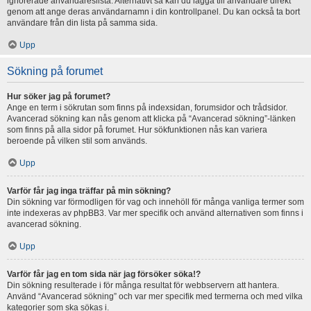
ignorerade användareslista. Alternativt så kan du lägga till användare direkt
genom att ange deras användarnamn i din kontrollpanel. Du kan också ta bort
användare från din lista på samma sida.
Upp
Sökning på forumet
Hur söker jag på forumet?
Ange en term i sökrutan som finns på indexsidan, forumsidor och trådsidor.
Avancerad sökning kan nås genom att klicka på “Avancerad sökning”-länken
som finns på alla sidor på forumet. Hur sökfunktionen nås kan variera
beroende på vilken stil som används.
Upp
Varför får jag inga träffar på min sökning?
Din sökning var förmodligen för vag och innehöll för många vanliga termer som
inte indexeras av phpBB3. Var mer specifik och använd alternativen som finns i
avancerad sökning.
Upp
Varför får jag en tom sida när jag försöker söka!?
Din sökning resulterade i för många resultat för webbservern att hantera.
Använd “Avancerad sökning” och var mer specifik med termerna och med vilka
kategorier som ska sökas i.