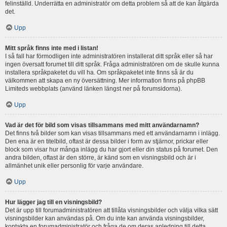
felinställd. Underrätta en administratör om detta problem så att de kan åtgärda
det.
Upp
Mitt språk finns inte med i listan!
I så fall har förmodligen inte administratören installerat ditt språk eller så har
ingen översatt forumet till ditt språk. Fråga administratören om de skulle kunna
installera språkpaketet du vill ha. Om språkpaketet inte finns så är du
välkommen att skapa en ny översättning. Mer information finns på phpBB
Limiteds webbplats (använd länken längst ner på forumsidorna).
Upp
Vad är det för bild som visas tillsammans med mitt användarnamn?
Det finns två bilder som kan visas tillsammans med ett användarnamn i inlägg.
Den ena är en titelbild, oftast är dessa bilder i form av stjärnor, prickar eller
block som visar hur många inlägg du har gjort eller din status på forumet. Den
andra bilden, oftast är den större, är känd som en visningsbild och är i
allmänhet unik eller personlig för varje användare.
Upp
Hur lägger jag till en visningsbild?
Det är upp till forumadministratören att tillåta visningsbilder och välja vilka sätt
visningsbilder kan användas på. Om du inte kan använda visningsbilder,
kontakta en forumadministratör och fråga de om deras anledning till detta.