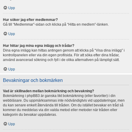
Upp
Hur söker jag efter medlemmar?
Gå till “Medlemmar”-sidan och klicka på “Hitta en medlem”-länken.
Upp
Hur hittar jag mina egna inlägg och trådar?
Dina egna inlägg kan hittas antingen genom att klicka på “Visa dina inlägg” i
kontrollpanelen eller via din egen profilsida. För att söka efter dina trådar,
använd avancerad sökning och fyll i de olika alternativen på lämpligt sätt.
Upp
Bevakningar och bokmärken
Vad är skillnaden mellan bokmärkning och bevakning?
Bokmärkning i phpBB3 är ganska likt bokmärkning (eller favoriter) i din
webbläsare. Du uppmärksammas inte nödvändigtvis vid uppdateringar, men
du kan senare enkelt återvända till tråden. Om du istället bevakar en tråd så
kommer du meddelas via din valda metod eller metoder när tråden eller
kategorin du bevakar uppdateras.
Upp