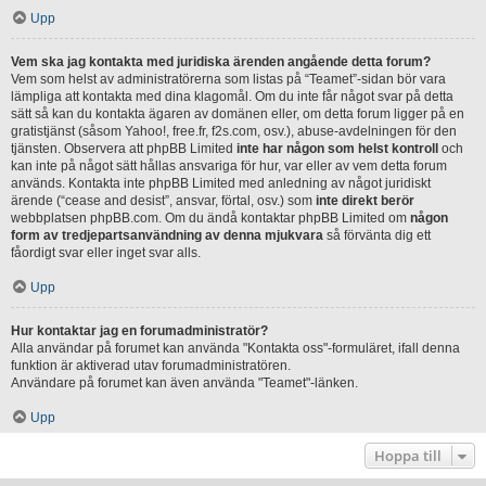
Upp
Vem ska jag kontakta med juridiska ärenden angående detta forum?
Vem som helst av administratörerna som listas på “Teamet”-sidan bör vara
lämpliga att kontakta med dina klagomål. Om du inte får något svar på detta
sätt så kan du kontakta ägaren av domänen eller, om detta forum ligger på en
gratistjänst (såsom Yahoo!, free.fr, f2s.com, osv.), abuse-avdelningen för den
tjänsten. Observera att phpBB Limited
inte har någon som helst kontroll
och
kan inte på något sätt hållas ansvariga för hur, var eller av vem detta forum
används. Kontakta inte phpBB Limited med anledning av något juridiskt
ärende (“cease and desist”, ansvar, förtal, osv.) som
inte direkt berör
webbplatsen phpBB.com. Om du ändå kontaktar phpBB Limited om
någon
form av tredjepartsanvändning av denna mjukvara
så förvänta dig ett
fåordigt svar eller inget svar alls.
Upp
Hur kontaktar jag en forumadministratör?
Alla användar på forumet kan använda "Kontakta oss"-formuläret, ifall denna
funktion är aktiverad utav forumadministratören.
Användare på forumet kan även använda "Teamet"-länken.
Upp
Hoppa till