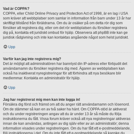
Vad är COPPA?
COPPA, eller Child Online Privacy and Protection Act of 1998, är en lag i USA
som kräver att webbplatser som samlar in information från barn under 13 år har
skriftligt tillstånd från föräldrarna. Om du är osäker på om detta rör dig som
försöker att registrera dig, eller om det rör webbplatsen du försöker registrera
dig på, kontakta ett juridiskt ombud för hjälp. Observera att phpBB inte kan ge
juridisk rådgivning och inte kan kontaktas angående något som helst juridiskt.
Upp
Varför kan jag inte registrera mig?
Det är möjligt att administratören har bannlyst din IP-adress eller förbjudit det
användarnamn du försöker registrera dig med. Ägaren av webbplatsen kan
också ha inaktiverat nyregistreringar för att förhindra att nya besökare blir
medlemmar. Kontakta en administratör för hjälp.
Upp
Jag har registrerat mig men kan inte logga in!
Försäkra dig först och främst om att du anger rätt användarnamn och lösenord.
Om de stämmer så kan en av två saker ha hänt. Om COPPA-stöd är aktiverat
och du under registreringen angav att du är under 13 år så måste du följa
instruktionerna du fått. Vissa forum kräver också att nya registreringar aktiveras
innan de kan användas, antingen av dig själv eller av an administratör; denna
information visades under registreringen. Om du har fått ett e-postmeddelande,
följ instruktionerna i det. Om du inte fått ett e-postmeddelande så kanske du