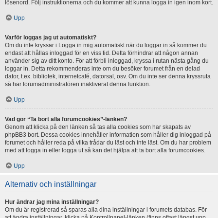
lösenord. Följ instruktionerna och du kommer att kunna logga in igen inom kort.
Upp
Varför loggas jag ut automatiskt?
Om du inte kryssar i Logga in mig automatiskt när du loggar in så kommer du
endast att hållas inloggad för en viss tid. Detta förhindrar att någon annan
använder sig av ditt konto. För att förbli inloggad, kryssa i rutan nästa gång du
loggar in. Detta rekommenderas inte om du besöker forumet från en delad
dator, t.ex. bibliotek, internetcafé, datorsal, osv. Om du inte ser denna kryssruta
så har forumadministratören inaktiverat denna funktion.
Upp
Vad gör “Ta bort alla forumcookies”-länken?
Genom att klicka på den länken så tas alla cookies som har skapats av
phpBB3 bort. Dessa cookies innehåller information som håller dig inloggad på
forumet och håller reda på vilka trådar du läst och inte läst. Om du har problem
med att logga in eller logga ut så kan det hjälpa att ta bort alla forumcookies.
Upp
Alternativ och inställningar
Hur ändrar jag mina inställningar?
Om du är registrerad så sparas alla dina inställningar i forumets databas. För
att ändra inställningar, klicka på Kontrollpanel-länken (finns oftast längst upp