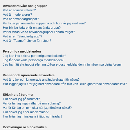
Användarnivåer och grupper
Vad är administratörer?
Vad är moderatorer?
Vad är användargrupper?
Var hittar jag användargrupperna och hur går jag med i en?
Hur blir jag ledare för en användargrupp?
Varför visas vissa användargrupper i andra färger?
Vad är en “Standardgrupp”?
Vad är “Teamet”-länken för något?
Personliga meddelanden
Jag kan inte skicka personliga meddelanden!
Jag får oönskade personliga meddelanden!
Jag har fått skräppost eller anstötliga e-postmeddelanden från någon på detta forum!
Vänner och ignorerade användare
Vad är vän- och ignorerade användarelistan för något?
Hur lägger jag till / tar jag bort användare från min vän- eller ignorerade användareslista?
Sökning på forumet
Hur söker jag på forumet?
Varför får jag inga träffar på min sökning?
Varför får jag en tom sida när jag försöker söka!?
Hur söker jag efter medlemmar?
Hur hittar jag mina egna inlägg och trådar?
Bevakningar och bokmärken