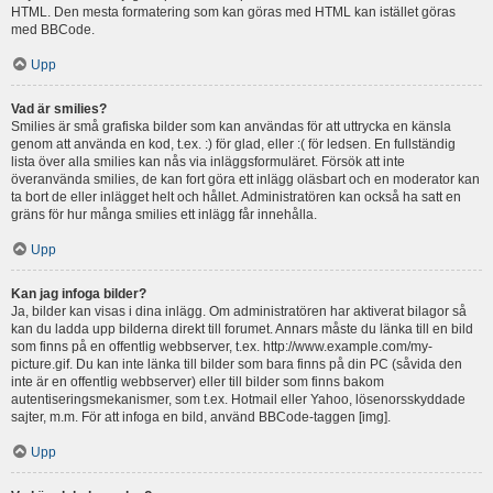
HTML. Den mesta formatering som kan göras med HTML kan istället göras
med BBCode.
Upp
Vad är smilies?
Smilies är små grafiska bilder som kan användas för att uttrycka en känsla
genom att använda en kod, t.ex. :) för glad, eller :( för ledsen. En fullständig
lista över alla smilies kan nås via inläggsformuläret. Försök att inte
överanvända smilies, de kan fort göra ett inlägg oläsbart och en moderator kan
ta bort de eller inlägget helt och hållet. Administratören kan också ha satt en
gräns för hur många smilies ett inlägg får innehålla.
Upp
Kan jag infoga bilder?
Ja, bilder kan visas i dina inlägg. Om administratören har aktiverat bilagor så
kan du ladda upp bilderna direkt till forumet. Annars måste du länka till en bild
som finns på en offentlig webbserver, t.ex. http://www.example.com/my-
picture.gif. Du kan inte länka till bilder som bara finns på din PC (såvida den
inte är en offentlig webbserver) eller till bilder som finns bakom
autentiseringsmekanismer, som t.ex. Hotmail eller Yahoo, lösenorsskyddade
sajter, m.m. För att infoga en bild, använd BBCode-taggen [img].
Upp