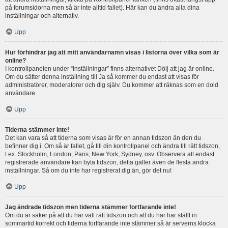
på forumsidorna men så är inte alltid fallet). Här kan du ändra alla dina
inställningar och alternativ.
Upp
Hur förhindrar jag att mitt användarnamn visas i listorna över vilka som är
online?
I kontrollpanelen under “Inställningar” finns alternativet Dölj att jag är online.
Om du sätter denna inställning till Ja så kommer du endast att visas för
administratörer, moderatorer och dig själv. Du kommer att räknas som en dold
användare.
Upp
Tiderna stämmer inte!
Det kan vara så att tiderna som visas är för en annan tidszon än den du
befinner dig i. Om så är fallet, gå till din kontrollpanel och ändra till rätt tidszon,
t.ex. Stockholm, London, Paris, New York, Sydney, osv. Observera att endast
registrerade användare kan byta tidszon, detta gäller även de flesta andra
inställningar. Så om du inte har registrerat dig än, gör det nu!
Upp
Jag ändrade tidszon men tiderna stämmer fortfarande inte!
Om du är säker på att du har valt rätt tidszon och att du har har ställt in
sommartid korrekt och tiderna fortfarande inte stämmer så är serverns klocka