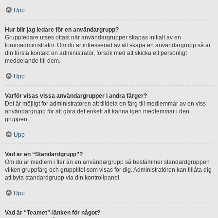
Upp
Hur blir jag ledare för en användargrupp?
Gruppledare utses oftast när användargrupper skapas initialt av en
forumadministratör. Om du är intresserad av att skapa en användargrupp så är
din första kontakt en administratör, försök med att skicka ett personligt
meddelande till dem.
Upp
Varför visas vissa användargrupper i andra färger?
Det är möjligt för administratören att tilldela en färg till medlemmar av en viss
användargrupp för att göra det enkelt att känna igen medlemmar i den
gruppen.
Upp
Vad är en “Standardgrupp”?
Om du är medlem i fler än en användargrupp så bestämmer standardgruppen
vilken gruppfärg och grupptitel som visas för dig. Administratören kan tillåta dig
att byta standardgrupp via din kontrollpanel.
Upp
Vad är “Teamet”-länken för något?