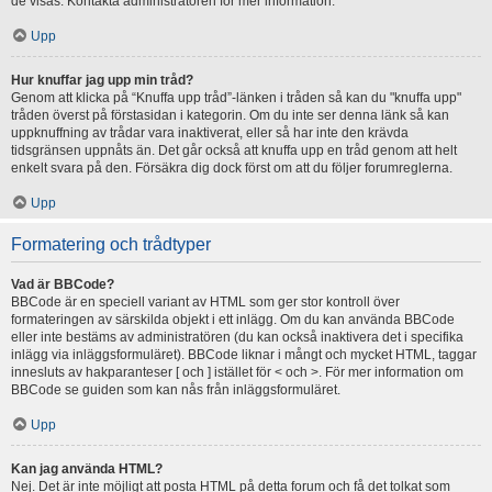
de visas. Kontakta administratören för mer information.
Upp
Hur knuffar jag upp min tråd?
Genom att klicka på “Knuffa upp tråd”-länken i tråden så kan du "knuffa upp"
tråden överst på förstasidan i kategorin. Om du inte ser denna länk så kan
uppknuffning av trådar vara inaktiverat, eller så har inte den krävda
tidsgränsen uppnåts än. Det går också att knuffa upp en tråd genom att helt
enkelt svara på den. Försäkra dig dock först om att du följer forumreglerna.
Upp
Formatering och trådtyper
Vad är BBCode?
BBCode är en speciell variant av HTML som ger stor kontroll över
formateringen av särskilda objekt i ett inlägg. Om du kan använda BBCode
eller inte bestäms av administratören (du kan också inaktivera det i specifika
inlägg via inläggsformuläret). BBCode liknar i mångt och mycket HTML, taggar
innesluts av hakparanteser [ och ] istället för < och >. För mer information om
BBCode se guiden som kan nås från inläggsformuläret.
Upp
Kan jag använda HTML?
Nej. Det är inte möjligt att posta HTML på detta forum och få det tolkat som