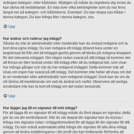
antingen kategori- eller trådsidan. Möjligen så måste du registrera dig innan du
kan skriva ett meddelande. En lista över vilka behörigheter som du har finns
längst ner på kategori- och trådsidorna. Exempel: Du kan skapa nya trådar i
denna kategori, Du kan bifoga filer i denna kategori, osv.
Upp
Hur ändrar och raderar jag inlägg?
Såvida du inte är administratör eller moderator kan du endast redigera och ta
bort dina egna inlägg. Du kan redigera ett inlägg (ibland bara under en
begränsad tid från det att inlägget gjorts) genom att klicka på redigera-knappen
för det relevanta inlägget. Om någon redan svarat på ditt inlägg så kommer det
att finnas en liten textrad under ditt inlägg efter att du redigerat det, som visar
hur många gånger och när du har redigerat inlägget. Detta kommer inte att
visas om ingen har svarat på ditt inlägg. Det kommer inte heller att visas om det
är en moderator eller administratör som redigerat inlägget. Dock kan de om de
vill lämna ett meddelande om vad de ändrat och varför. Observera att vanliga
användare inte kan ta bort ett inlägg om det redan besvarats.
Upp
Hur lägger jag till en signatur till mitt inlägg?
För att lägga till en signatur till ett inlägg måste du först skapa en signatur, detta
gör du via din kontrollpanel. När du väl skapat din signatur kan du kryssa i
Infoga min signatur-rutan i inläggsformuläret för att lägga till din signatur till ditt
inlägg. Du kan också automatiskt alltid infoga din signatur till alla dina inlägg
genom att ändra inställningarna i din profil (du kan fortfarande förhindra att