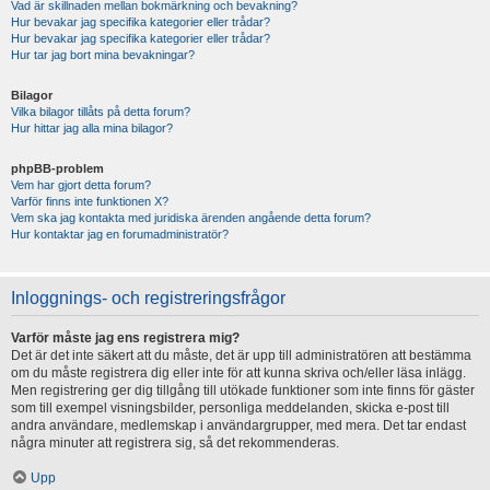
Vad är skillnaden mellan bokmärkning och bevakning?
Hur bevakar jag specifika kategorier eller trådar?
Hur bevakar jag specifika kategorier eller trådar?
Hur tar jag bort mina bevakningar?
Bilagor
Vilka bilagor tillåts på detta forum?
Hur hittar jag alla mina bilagor?
phpBB-problem
Vem har gjort detta forum?
Varför finns inte funktionen X?
Vem ska jag kontakta med juridiska ärenden angående detta forum?
Hur kontaktar jag en forumadministratör?
Inloggnings- och registreringsfrågor
Varför måste jag ens registrera mig?
Det är det inte säkert att du måste, det är upp till administratören att bestämma
om du måste registrera dig eller inte för att kunna skriva och/eller läsa inlägg.
Men registrering ger dig tillgång till utökade funktioner som inte finns för gäster
som till exempel visningsbilder, personliga meddelanden, skicka e-post till
andra användare, medlemskap i användargrupper, med mera. Det tar endast
några minuter att registrera sig, så det rekommenderas.
Upp