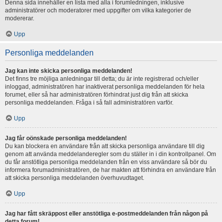
Denna sida innehåller en lista med alla i forumledningen, inklusive
administratörer och moderatorer med uppgifter om vilka kategorier de
modererar.
Upp
Personliga meddelanden
Jag kan inte skicka personliga meddelanden!
Det finns tre möjliga anledningar till detta; du är inte registrerad och/eller
inloggad, administratören har inaktiverat personliga meddelanden för hela
forumet, eller så har administratören förhindrat just dig från att skicka
personliga meddelanden. Fråga i så fall administratören varför.
Upp
Jag får oönskade personliga meddelanden!
Du kan blockera en användare från att skicka personliga användare till dig
genom att använda meddelanderegler som du ställer in i din kontrollpanel. Om
du får anstötliga personliga meddelanden från en viss användare så bör du
informera forumadministratören, de har makten att förhindra en användare från
att skicka personliga meddelanden överhuvudtaget.
Upp
Jag har fått skräppost eller anstötliga e-postmeddelanden från någon på
detta forum!