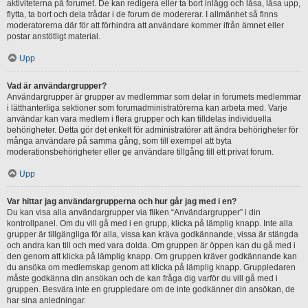
aktiviteterna på forumet. De kan redigera eller ta bort inlägg och låsa, låsa upp,
flytta, ta bort och dela trådar i de forum de modererar. I allmänhet så finns
moderatorerna där för att förhindra att användare kommer ifrån ämnet eller
postar anstötligt material.
Upp
Vad är användargrupper?
Användargrupper är grupper av medlemmar som delar in forumets medlemmar
i lätthanterliga sektioner som forumadministratörerna kan arbeta med. Varje
användar kan vara medlem i flera grupper och kan tilldelas individuella
behörigheter. Detta gör det enkelt för administratörer att ändra behörigheter för
många användare på samma gång, som till exempel att byta
moderationsbehörigheter eller ge användare tillgång till ett privat forum.
Upp
Var hittar jag användargrupperna och hur går jag med i en?
Du kan visa alla användargrupper via fliken “Användargrupper” i din
kontrollpanel. Om du vill gå med i en grupp, klicka på lämplig knapp. Inte alla
grupper är tillgängliga för alla, vissa kan kräva godkännande, vissa är stängda
och andra kan till och med vara dolda. Om gruppen är öppen kan du gå med i
den genom att klicka på lämplig knapp. Om gruppen kräver godkännande kan
du ansöka om medlemskap genom att klicka på lämplig knapp. Gruppledaren
måste godkänna din ansökan och de kan fråga dig varför du vill gå med i
gruppen. Besvära inte en gruppledare om de inte godkänner din ansökan, de
har sina anledningar.