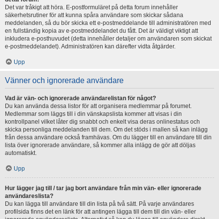
Det var tråkigt att höra. E-postformuläret på detta forum innehåller
säkerhetsrutiner för att kunna spåra användare som skickar sådana
meddelanden, så du bör skicka ett e-postmeddelande till administratören med
en fullständig kopia av e-postmeddelandet du fått. Det är väldigt viktigt att
inkludera e-posthuvudet (detta innehåller detaljer om användaren som skickat
e-postmeddelandet). Administratören kan därefter vidta åtgärder.
Upp
Vänner och ignorerade användare
Vad är vän- och ignorerade användarelistan för något?
Du kan använda dessa listor för att organisera medlemmar på forumet.
Medlemmar som läggs till i din vänskapslista kommer att visas i din
kontrollpanel vilket låter dig snabbt och enkelt visa deras onlinestatus och
skicka personliga meddelanden till dem. Om det stöds i mallen så kan inlägg
från dessa användare också framhävas. Om du lägger till en användare till din
lista över ignorerade användare, så kommer alla inlägg de gör att döljas
automatiskt.
Upp
Hur lägger jag till / tar jag bort användare från min vän- eller ignorerade
användareslista?
Du kan lägga till användare till din lista på två sätt. På varje användares
profilsida finns det en länk för att antingen lägga till dem till din vän- eller