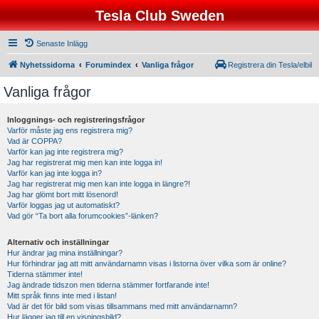
Tesla Club Sweden
Senaste Inlägg
Nyhetssidorna
Forumindex
Vanliga frågor
Registrera din Tesla/elbil
Vanliga frågor
Inloggnings- och registreringsfrågor
Varför måste jag ens registrera mig?
Vad är COPPA?
Varför kan jag inte registrera mig?
Jag har registrerat mig men kan inte logga in!
Varför kan jag inte logga in?
Jag har registrerat mig men kan inte logga in längre?!
Jag har glömt bort mitt lösenord!
Varför loggas jag ut automatiskt?
Vad gör “Ta bort alla forumcookies”-länken?
Alternativ och inställningar
Hur ändrar jag mina inställningar?
Hur förhindrar jag att mitt användarnamn visas i listorna över vilka som är online?
Tiderna stämmer inte!
Jag ändrade tidszon men tiderna stämmer fortfarande inte!
Mitt språk finns inte med i listan!
Vad är det för bild som visas tillsammans med mitt användarnamn?
Hur lägger jag till en visningsbild?