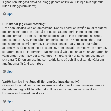
signaturen infogas i enskilda inlägg genom att klicka ur Infoga min signatur-
rutan i inläggsformuläret).
Upp
Hur skapar jag en omröstning?
Det är enkelt att skapa en omröstning. När du postar en ny tråd (eller redigerar
det första inlägget i en tråd) så bör du se “Skapa omröstning”-fliken under
inläggsformuläret (om du inte kan se detta har du inte behörighet att skapa
omröstningar). Skriv in en fråga för omröstningen i “Omröstningsfråga”-rutan
och sedan minst två alternativ i “Omröstningsalternativ”-rutan (hur många
alternativ du får ha som mest bestäms av administratören) med varje alternativ
separerat med en radbrytning. Du kan också välja det antal val användaren får
välja under “Alternativ per användare”, en gräns för hur länge omröstningen
ska vara (0 för en omröstning som aldrig tar slut) och till sist kan du välja om
användarna får ändra sin röst.
Upp
Varför kan jag inte lägga till fler omröstningsalternativ?
Gränsen för antal omröstningsalternativ ställs in av forumadministratören. Om
du behöver lägga till fler alternativ till din omröstning än vad som tillåts,
kontakta en forumadministratör.
Upp