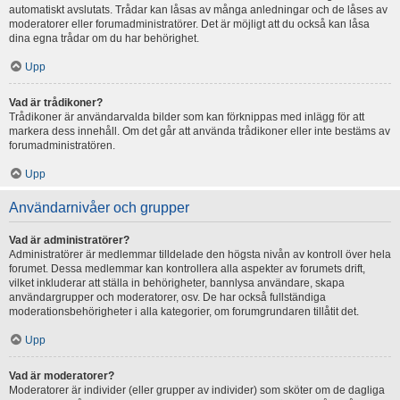
automatiskt avslutats. Trådar kan låsas av många anledningar och de låses av
moderatorer eller forumadministratörer. Det är möjligt att du också kan låsa
dina egna trådar om du har behörighet.
Upp
Vad är trådikoner?
Trådikoner är användarvalda bilder som kan förknippas med inlägg för att
markera dess innehåll. Om det går att använda trådikoner eller inte bestäms av
forumadministratören.
Upp
Användarnivåer och grupper
Vad är administratörer?
Administratörer är medlemmar tilldelade den högsta nivån av kontroll över hela
forumet. Dessa medlemmar kan kontrollera alla aspekter av forumets drift,
vilket inkluderar att ställa in behörigheter, bannlysa användare, skapa
användargrupper och moderatorer, osv. De har också fullständiga
moderationsbehörigheter i alla kategorier, om forumgrundaren tillåtit det.
Upp
Vad är moderatorer?
Moderatorer är individer (eller grupper av individer) som sköter om de dagliga