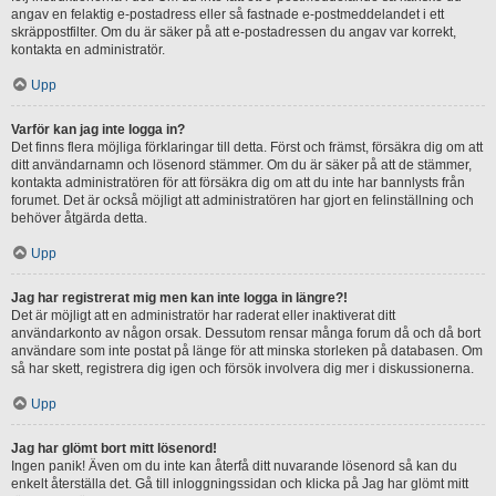
angav en felaktig e-postadress eller så fastnade e-postmeddelandet i ett
skräppostfilter. Om du är säker på att e-postadressen du angav var korrekt,
kontakta en administratör.
Upp
Varför kan jag inte logga in?
Det finns flera möjliga förklaringar till detta. Först och främst, försäkra dig om att
ditt användarnamn och lösenord stämmer. Om du är säker på att de stämmer,
kontakta administratören för att försäkra dig om att du inte har bannlysts från
forumet. Det är också möjligt att administratören har gjort en felinställning och
behöver åtgärda detta.
Upp
Jag har registrerat mig men kan inte logga in längre?!
Det är möjligt att en administratör har raderat eller inaktiverat ditt
användarkonto av någon orsak. Dessutom rensar många forum då och då bort
användare som inte postat på länge för att minska storleken på databasen. Om
så har skett, registrera dig igen och försök involvera dig mer i diskussionerna.
Upp
Jag har glömt bort mitt lösenord!
Ingen panik! Även om du inte kan återfå ditt nuvarande lösenord så kan du
enkelt återställa det. Gå till inloggningssidan och klicka på Jag har glömt mitt