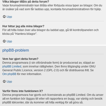
Vilka bilagor tillåts på detta forum?
Varje forumadministratör kan tillåta eller förbjuda vissa typer av bilagor. Om du
är osäker på vad som får laddas upp, kontakta forumadministratören för hjälp.
Upp
Hur hittar jag alla mina bilagor?
För att hitta listan över alla bilagor du laddat upp, gå till kontrollpanelen och
klicka på “Hantera bilagor”.
Upp
phpBB-problem
Vem har gjort detta forum?
Denna programvara (i sin oförändrade form) är producerad av, släppt av
phpBB Limited
, som innehar rättigheten. Den finns tillgänglig under GNU
General Public Licence, version 2 (GPL-2.0) och får distribueras fritt. Se
Om phpBB
för mer information.
Upp
Varför finns inte funktionen X?
Denna programvara har gjorts och licensierats av phpBB Limited. Om du anser
att en funktion bör läggas till eller vill rapportera en bugg, var vänlig och besök
phpBB Idécenter, där du kommer att hitta verktyg för att göra så.