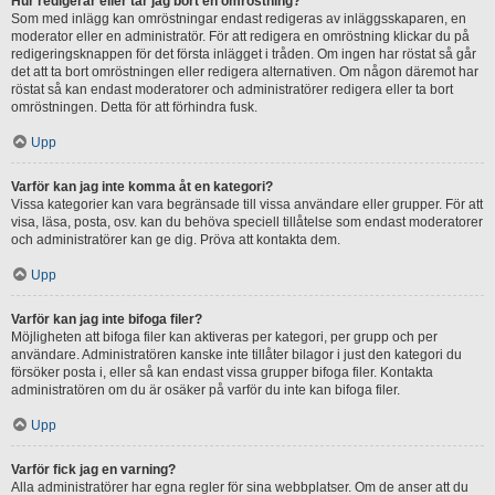
Hur redigerar eller tar jag bort en omröstning?
Som med inlägg kan omröstningar endast redigeras av inläggsskaparen, en
moderator eller en administratör. För att redigera en omröstning klickar du på
redigeringsknappen för det första inlägget i tråden. Om ingen har röstat så går
det att ta bort omröstningen eller redigera alternativen. Om någon däremot har
röstat så kan endast moderatorer och administratörer redigera eller ta bort
omröstningen. Detta för att förhindra fusk.
Upp
Varför kan jag inte komma åt en kategori?
Vissa kategorier kan vara begränsade till vissa användare eller grupper. För att
visa, läsa, posta, osv. kan du behöva speciell tillåtelse som endast moderatorer
och administratörer kan ge dig. Pröva att kontakta dem.
Upp
Varför kan jag inte bifoga filer?
Möjligheten att bifoga filer kan aktiveras per kategori, per grupp och per
användare. Administratören kanske inte tillåter bilagor i just den kategori du
försöker posta i, eller så kan endast vissa grupper bifoga filer. Kontakta
administratören om du är osäker på varför du inte kan bifoga filer.
Upp
Varför fick jag en varning?
Alla administratörer har egna regler för sina webbplatser. Om de anser att du