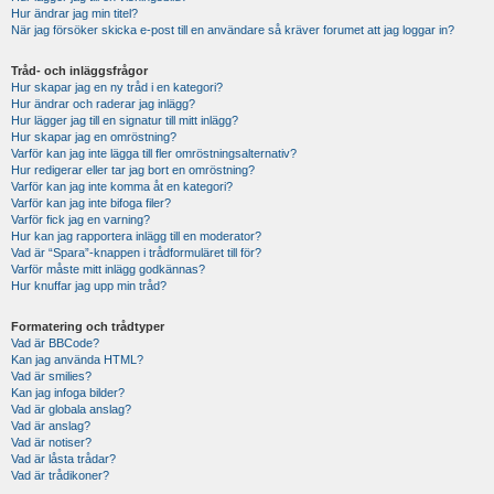
Hur ändrar jag min titel?
När jag försöker skicka e-post till en användare så kräver forumet att jag loggar in?
Tråd- och inläggsfrågor
Hur skapar jag en ny tråd i en kategori?
Hur ändrar och raderar jag inlägg?
Hur lägger jag till en signatur till mitt inlägg?
Hur skapar jag en omröstning?
Varför kan jag inte lägga till fler omröstningsalternativ?
Hur redigerar eller tar jag bort en omröstning?
Varför kan jag inte komma åt en kategori?
Varför kan jag inte bifoga filer?
Varför fick jag en varning?
Hur kan jag rapportera inlägg till en moderator?
Vad är “Spara”-knappen i trådformuläret till för?
Varför måste mitt inlägg godkännas?
Hur knuffar jag upp min tråd?
Formatering och trådtyper
Vad är BBCode?
Kan jag använda HTML?
Vad är smilies?
Kan jag infoga bilder?
Vad är globala anslag?
Vad är anslag?
Vad är notiser?
Vad är låsta trådar?
Vad är trådikoner?