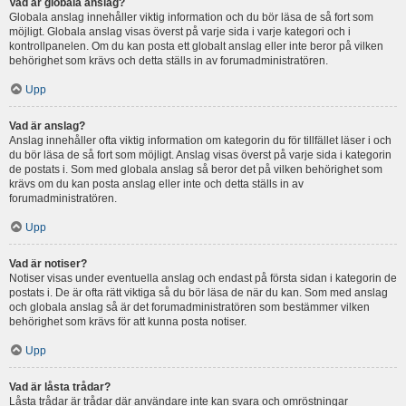
Vad är globala anslag?
Globala anslag innehåller viktig information och du bör läsa de så fort som
möjligt. Globala anslag visas överst på varje sida i varje kategori och i
kontrollpanelen. Om du kan posta ett globalt anslag eller inte beror på vilken
behörighet som krävs och detta ställs in av forumadministratören.
Upp
Vad är anslag?
Anslag innehåller ofta viktig information om kategorin du för tillfället läser i och
du bör läsa de så fort som möjligt. Anslag visas överst på varje sida i kategorin
de postats i. Som med globala anslag så beror det på vilken behörighet som
krävs om du kan posta anslag eller inte och detta ställs in av
forumadministratören.
Upp
Vad är notiser?
Notiser visas under eventuella anslag och endast på första sidan i kategorin de
postats i. De är ofta rätt viktiga så du bör läsa de när du kan. Som med anslag
och globala anslag så är det forumadministratören som bestämmer vilken
behörighet som krävs för att kunna posta notiser.
Upp
Vad är låsta trådar?
Låsta trådar är trådar där användare inte kan svara och omröstningar