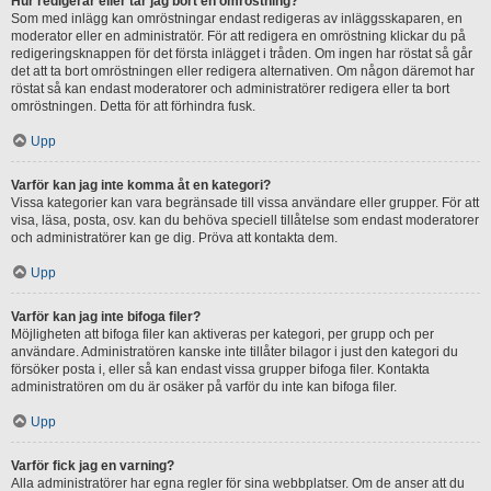
Hur redigerar eller tar jag bort en omröstning?
Som med inlägg kan omröstningar endast redigeras av inläggsskaparen, en
moderator eller en administratör. För att redigera en omröstning klickar du på
redigeringsknappen för det första inlägget i tråden. Om ingen har röstat så går
det att ta bort omröstningen eller redigera alternativen. Om någon däremot har
röstat så kan endast moderatorer och administratörer redigera eller ta bort
omröstningen. Detta för att förhindra fusk.
Upp
Varför kan jag inte komma åt en kategori?
Vissa kategorier kan vara begränsade till vissa användare eller grupper. För att
visa, läsa, posta, osv. kan du behöva speciell tillåtelse som endast moderatorer
och administratörer kan ge dig. Pröva att kontakta dem.
Upp
Varför kan jag inte bifoga filer?
Möjligheten att bifoga filer kan aktiveras per kategori, per grupp och per
användare. Administratören kanske inte tillåter bilagor i just den kategori du
försöker posta i, eller så kan endast vissa grupper bifoga filer. Kontakta
administratören om du är osäker på varför du inte kan bifoga filer.
Upp
Varför fick jag en varning?
Alla administratörer har egna regler för sina webbplatser. Om de anser att du