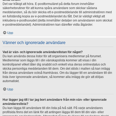
Det var tråkigt att höra. E-postformuläret på detta forum innehåller
säkerhetsrutiner för att kunna spåra användare som skickar sådana
meddelanden, så du bör skicka ett e-postmeddelande till administratören med
en fullständig kopia av e-postmeddelandet du fått. Det är väldigt viktigt att
inkludera e-posthuvudet (detta innehåller detaljer om användaren som skickat
e-postmeddelandet). Administratören kan därefter vidta åtgärder.
Upp
Vänner och ignorerade användare
Vad är vän- och ignorerade användarelistan för något?
Du kan använda dessa listor för att organisera medlemmar på forumet.
Medlemmar som läggs till i din vänskapslista kommer att visas i din
kontrollpanel vilket låter dig snabbt och enkelt visa deras onlinestatus och
skicka personliga meddelanden till dem. Om det stöds i mallen så kan inlägg
från dessa användare också framhävas. Om du lägger till en användare till din
lista över ignorerade användare, så kommer alla inlägg de gör att döljas
automatiskt.
Upp
Hur lägger jag till / tar jag bort användare från min vän- eller ignorerade
användareslista?
Du kan lägga till användare till din lista på två sätt. På varje användares
profilsida finns det en länk för att antingen lägga till dem till din vän- eller