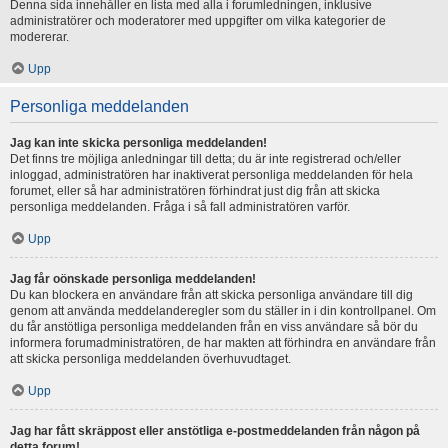
Denna sida innehåller en lista med alla i forumledningen, inklusive
administratörer och moderatorer med uppgifter om vilka kategorier de
modererar.
Upp
Personliga meddelanden
Jag kan inte skicka personliga meddelanden!
Det finns tre möjliga anledningar till detta; du är inte registrerad och/eller
inloggad, administratören har inaktiverat personliga meddelanden för hela
forumet, eller så har administratören förhindrat just dig från att skicka
personliga meddelanden. Fråga i så fall administratören varför.
Upp
Jag får oönskade personliga meddelanden!
Du kan blockera en användare från att skicka personliga användare till dig
genom att använda meddelanderegler som du ställer in i din kontrollpanel. Om
du får anstötliga personliga meddelanden från en viss användare så bör du
informera forumadministratören, de har makten att förhindra en användare från
att skicka personliga meddelanden överhuvudtaget.
Upp
Jag har fått skräppost eller anstötliga e-postmeddelanden från någon på
detta forum!