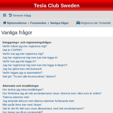
Tesla Club Sweden
Senaste Inlägg
Nyhetssidorna
Forumindex
Vanliga frågor
Registrera din Tesla/elbil
Vanliga frågor
Inloggnings- och registreringsfrågor
Varför måste jag ens registrera mig?
Vad är COPPA?
Varför kan jag inte registrera mig?
Jag har registrerat mig men kan inte logga in!
Varför kan jag inte logga in?
Jag har registrerat mig men kan inte logga in längre?!
Jag har glömt bort mitt lösenord!
Varför loggas jag ut automatiskt?
Vad gör “Ta bort alla forumcookies”-länken?
Alternativ och inställningar
Hur ändrar jag mina inställningar?
Hur förhindrar jag att mitt användarnamn visas i listorna över vilka som är online?
Tiderna stämmer inte!
Jag ändrade tidszon men tiderna stämmer fortfarande inte!
Mitt språk finns inte med i listan!
Vad är det för bild som visas tillsammans med mitt användarnamn?
Hur lägger jag till en visningsbild?