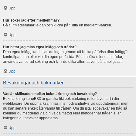
Upp
Hur söker jag efter medlemmar?
Gå till “Medlemmar”-sidan och klicka på “Hitta en medlem”-länken.
Upp
Hur hittar jag mina egna inlägg och trådar?
Dina egna inlägg kan hittas antingen genom att klicka på “Visa dina inlägg” i
kontrollpanelen eller via din egen profilsida. För att söka efter dina trådar,
använd avancerad sökning och fyll i de olika alternativen på lämpligt sätt.
Upp
Bevakningar och bokmärken
Vad är skillnaden mellan bokmärkning och bevakning?
Bokmärkning i phpBB3 är ganska likt bokmärkning (eller favoriter) i din
webbläsare. Du uppmärksammas inte nödvändigtvis vid uppdateringar, men
du kan senare enkelt återvända till tråden. Om du istället bevakar en tråd så
kommer du meddelas via din valda metod eller metoder när tråden eller
kategorin du bevakar uppdateras.
Upp