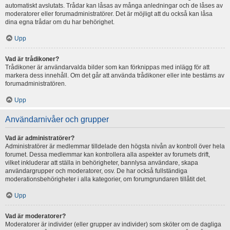
automatiskt avslutats. Trådar kan låsas av många anledningar och de låses av
moderatorer eller forumadministratörer. Det är möjligt att du också kan låsa
dina egna trådar om du har behörighet.
Upp
Vad är trådikoner?
Trådikoner är användarvalda bilder som kan förknippas med inlägg för att
markera dess innehåll. Om det går att använda trådikoner eller inte bestäms av
forumadministratören.
Upp
Användarnivåer och grupper
Vad är administratörer?
Administratörer är medlemmar tilldelade den högsta nivån av kontroll över hela
forumet. Dessa medlemmar kan kontrollera alla aspekter av forumets drift,
vilket inkluderar att ställa in behörigheter, bannlysa användare, skapa
användargrupper och moderatorer, osv. De har också fullständiga
moderationsbehörigheter i alla kategorier, om forumgrundaren tillåtit det.
Upp
Vad är moderatorer?
Moderatorer är individer (eller grupper av individer) som sköter om de dagliga