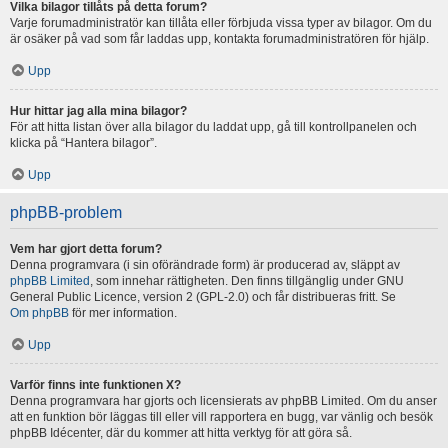
Vilka bilagor tillåts på detta forum?
Varje forumadministratör kan tillåta eller förbjuda vissa typer av bilagor. Om du
är osäker på vad som får laddas upp, kontakta forumadministratören för hjälp.
Upp
Hur hittar jag alla mina bilagor?
För att hitta listan över alla bilagor du laddat upp, gå till kontrollpanelen och
klicka på “Hantera bilagor”.
Upp
phpBB-problem
Vem har gjort detta forum?
Denna programvara (i sin oförändrade form) är producerad av, släppt av
phpBB Limited
, som innehar rättigheten. Den finns tillgänglig under GNU
General Public Licence, version 2 (GPL-2.0) och får distribueras fritt. Se
Om phpBB
för mer information.
Upp
Varför finns inte funktionen X?
Denna programvara har gjorts och licensierats av phpBB Limited. Om du anser
att en funktion bör läggas till eller vill rapportera en bugg, var vänlig och besök
phpBB Idécenter, där du kommer att hitta verktyg för att göra så.