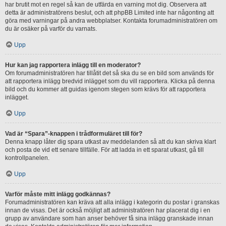
har brutit mot en regel så kan de utfärda en varning mot dig. Observera att
detta är administratörens beslut, och att phpBB Limited inte har någonting att
göra med varningar på andra webbplatser. Kontakta forumadministratören om
du är osäker på varför du varnats.
Upp
Hur kan jag rapportera inlägg till en moderator?
Om forumadministratören har tillåtit det så ska du se en bild som används för
att rapportera inlägg bredvid inlägget som du vill rapportera. Klicka på denna
bild och du kommer att guidas igenom stegen som krävs för att rapportera
inlägget.
Upp
Vad är “Spara”-knappen i trådformuläret till för?
Denna knapp låter dig spara utkast av meddelanden så att du kan skriva klart
och posta de vid ett senare tillfälle. För att ladda in ett sparat utkast, gå till
kontrollpanelen.
Upp
Varför måste mitt inlägg godkännas?
Forumadministratören kan kräva att alla inlägg i kategorin du postar i granskas
innan de visas. Det är också möjligt att administratören har placerat dig i en
grupp av användare som han anser behöver få sina inlägg granskade innan