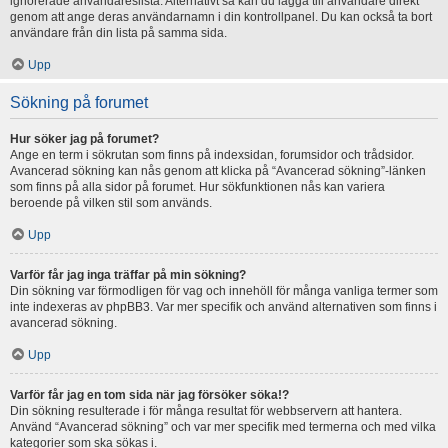
ignorerade användareslista. Alternativt så kan du lägga till användare direkt
genom att ange deras användarnamn i din kontrollpanel. Du kan också ta bort
användare från din lista på samma sida.
Upp
Sökning på forumet
Hur söker jag på forumet?
Ange en term i sökrutan som finns på indexsidan, forumsidor och trådsidor.
Avancerad sökning kan nås genom att klicka på “Avancerad sökning”-länken
som finns på alla sidor på forumet. Hur sökfunktionen nås kan variera
beroende på vilken stil som används.
Upp
Varför får jag inga träffar på min sökning?
Din sökning var förmodligen för vag och innehöll för många vanliga termer som
inte indexeras av phpBB3. Var mer specifik och använd alternativen som finns i
avancerad sökning.
Upp
Varför får jag en tom sida när jag försöker söka!?
Din sökning resulterade i för många resultat för webbservern att hantera.
Använd “Avancerad sökning” och var mer specifik med termerna och med vilka
kategorier som ska sökas i.