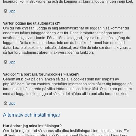
lösenord. Följ instruktionerna och du kommer att kunna logga in igen inom kort.
Upp
Varför loggas jag ut automatiskt?
Om du inte kryssar i Logga in mig automatiskt när du loggar in så kommer du
endast att hållas inloggad för en viss tid. Detta förhindrar att någon annan
använder sig av ditt konto. För att förbli inloggad, kryssa i rutan nästa gång du
loggar in. Detta rekommenderas inte om du besöker forumet från en delad
dator, t.ex. bibliotek, internetcafé, datorsal, osv. Om du inte ser denna kryssruta
så har forumadministratören inaktiverat denna funktion.
Upp
Vad gör “Ta bort alla forumcookies”-länken?
Genom att klicka på den länken så tas alla cookies som har skapats av
phpBB3 bort. Dessa cookies innehåller information som håller dig inloggad på
forumet och håller reda på vilka trådar du läst och inte läst. Om du har problem
med att logga in eller logga ut så kan det hjälpa att ta bort alla forumcookies.
Upp
Alternativ och inställningar
Hur ändrar jag mina inställningar?
Om du är registrerad så sparas alla dina inställningar i forumets databas. För
att ändra inställningar, klicka på Kontrollpanel-länken (finns oftast längst upp