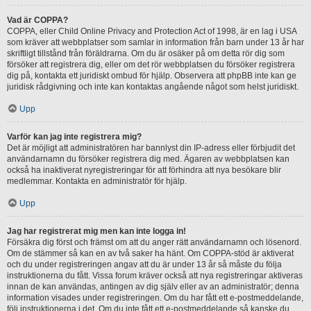
Vad är COPPA?
COPPA, eller Child Online Privacy and Protection Act of 1998, är en lag i USA
som kräver att webbplatser som samlar in information från barn under 13 år har
skriftligt tillstånd från föräldrarna. Om du är osäker på om detta rör dig som
försöker att registrera dig, eller om det rör webbplatsen du försöker registrera
dig på, kontakta ett juridiskt ombud för hjälp. Observera att phpBB inte kan ge
juridisk rådgivning och inte kan kontaktas angående något som helst juridiskt.
Upp
Varför kan jag inte registrera mig?
Det är möjligt att administratören har bannlyst din IP-adress eller förbjudit det
användarnamn du försöker registrera dig med. Ägaren av webbplatsen kan
också ha inaktiverat nyregistreringar för att förhindra att nya besökare blir
medlemmar. Kontakta en administratör för hjälp.
Upp
Jag har registrerat mig men kan inte logga in!
Försäkra dig först och främst om att du anger rätt användarnamn och lösenord.
Om de stämmer så kan en av två saker ha hänt. Om COPPA-stöd är aktiverat
och du under registreringen angav att du är under 13 år så måste du följa
instruktionerna du fått. Vissa forum kräver också att nya registreringar aktiveras
innan de kan användas, antingen av dig själv eller av an administratör; denna
information visades under registreringen. Om du har fått ett e-postmeddelande,
följ instruktionerna i det. Om du inte fått ett e-postmeddelande så kanske du