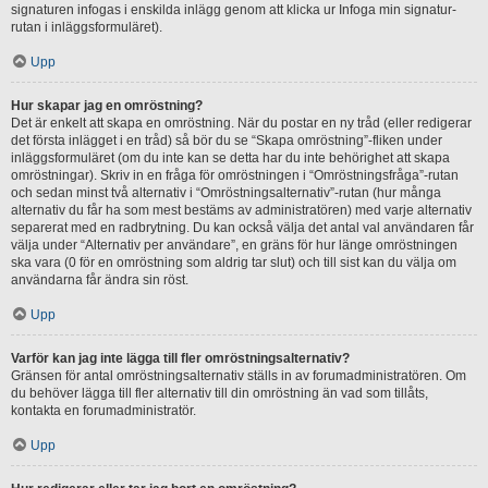
signaturen infogas i enskilda inlägg genom att klicka ur Infoga min signatur-
rutan i inläggsformuläret).
Upp
Hur skapar jag en omröstning?
Det är enkelt att skapa en omröstning. När du postar en ny tråd (eller redigerar
det första inlägget i en tråd) så bör du se “Skapa omröstning”-fliken under
inläggsformuläret (om du inte kan se detta har du inte behörighet att skapa
omröstningar). Skriv in en fråga för omröstningen i “Omröstningsfråga”-rutan
och sedan minst två alternativ i “Omröstningsalternativ”-rutan (hur många
alternativ du får ha som mest bestäms av administratören) med varje alternativ
separerat med en radbrytning. Du kan också välja det antal val användaren får
välja under “Alternativ per användare”, en gräns för hur länge omröstningen
ska vara (0 för en omröstning som aldrig tar slut) och till sist kan du välja om
användarna får ändra sin röst.
Upp
Varför kan jag inte lägga till fler omröstningsalternativ?
Gränsen för antal omröstningsalternativ ställs in av forumadministratören. Om
du behöver lägga till fler alternativ till din omröstning än vad som tillåts,
kontakta en forumadministratör.
Upp