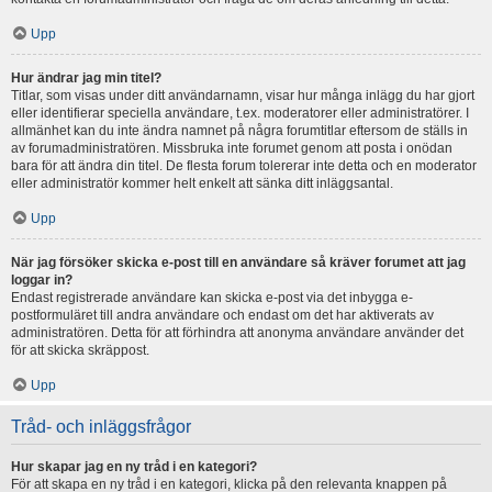
Upp
Hur ändrar jag min titel?
Titlar, som visas under ditt användarnamn, visar hur många inlägg du har gjort
eller identifierar speciella användare, t.ex. moderatorer eller administratörer. I
allmänhet kan du inte ändra namnet på några forumtitlar eftersom de ställs in
av forumadministratören. Missbruka inte forumet genom att posta i onödan
bara för att ändra din titel. De flesta forum tolererar inte detta och en moderator
eller administratör kommer helt enkelt att sänka ditt inläggsantal.
Upp
När jag försöker skicka e-post till en användare så kräver forumet att jag
loggar in?
Endast registrerade användare kan skicka e-post via det inbygga e-
postformuläret till andra användare och endast om det har aktiverats av
administratören. Detta för att förhindra att anonyma användare använder det
för att skicka skräppost.
Upp
Tråd- och inläggsfrågor
Hur skapar jag en ny tråd i en kategori?
För att skapa en ny tråd i en kategori, klicka på den relevanta knappen på