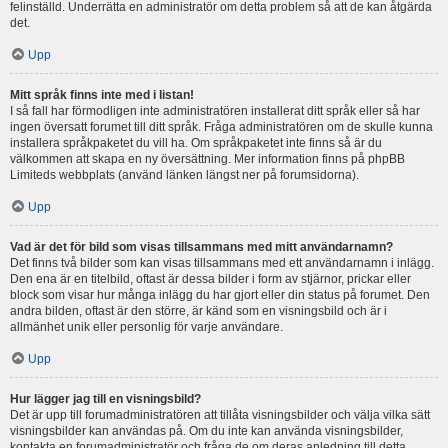
felinställd. Underrätta en administratör om detta problem så att de kan åtgärda
det.
Upp
Mitt språk finns inte med i listan!
I så fall har förmodligen inte administratören installerat ditt språk eller så har
ingen översatt forumet till ditt språk. Fråga administratören om de skulle kunna
installera språkpaketet du vill ha. Om språkpaketet inte finns så är du
välkommen att skapa en ny översättning. Mer information finns på phpBB
Limiteds webbplats (använd länken längst ner på forumsidorna).
Upp
Vad är det för bild som visas tillsammans med mitt användarnamn?
Det finns två bilder som kan visas tillsammans med ett användarnamn i inlägg.
Den ena är en titelbild, oftast är dessa bilder i form av stjärnor, prickar eller
block som visar hur många inlägg du har gjort eller din status på forumet. Den
andra bilden, oftast är den större, är känd som en visningsbild och är i
allmänhet unik eller personlig för varje användare.
Upp
Hur lägger jag till en visningsbild?
Det är upp till forumadministratören att tillåta visningsbilder och välja vilka sätt
visningsbilder kan användas på. Om du inte kan använda visningsbilder,
kontakta en forumadministratör och fråga de om deras anledning till detta.