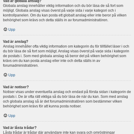
Vad är globala anslag?
Globala anslag innehåller viktig information och du bör läsa de så fort som
möjligt. Globala anslag visas överst på varje sida i varje kategori och i
kontrollpanelen. Om du kan posta ett globalt anslag eller inte beror på vilken
behörighet som krävs och detta ställs in av forumadministratören.
Upp
Vad är anslag?
Anslag innehåller ofta viktig information om kategorin du för tillfället läser i och
du bör läsa de så fort som möjligt. Anslag visas överst på varje sida i kategorin
de postats i. Som med globala anslag så beror det på vilken behörighet som
krävs om du kan posta anslag eller inte och detta ställs in av
forumadministratören.
Upp
Vad är notiser?
Notiser visas under eventuella anslag och endast på första sidan i kategorin de
postats i. De är ofta rätt viktiga så du bör läsa de när du kan. Som med anslag
och globala anslag så är det forumadministratören som bestämmer vilken
behörighet som krävs för att kunna posta notiser.
Upp
Vad är låsta trådar?
Låsta trådar är trådar där användare inte kan svara och omröstningar