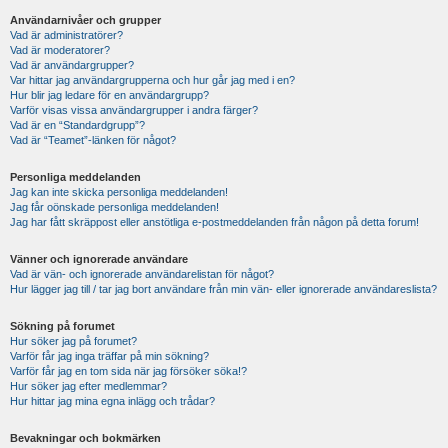
Användarnivåer och grupper
Vad är administratörer?
Vad är moderatorer?
Vad är användargrupper?
Var hittar jag användargrupperna och hur går jag med i en?
Hur blir jag ledare för en användargrupp?
Varför visas vissa användargrupper i andra färger?
Vad är en “Standardgrupp”?
Vad är “Teamet”-länken för något?
Personliga meddelanden
Jag kan inte skicka personliga meddelanden!
Jag får oönskade personliga meddelanden!
Jag har fått skräppost eller anstötliga e-postmeddelanden från någon på detta forum!
Vänner och ignorerade användare
Vad är vän- och ignorerade användarelistan för något?
Hur lägger jag till / tar jag bort användare från min vän- eller ignorerade användareslista?
Sökning på forumet
Hur söker jag på forumet?
Varför får jag inga träffar på min sökning?
Varför får jag en tom sida när jag försöker söka!?
Hur söker jag efter medlemmar?
Hur hittar jag mina egna inlägg och trådar?
Bevakningar och bokmärken