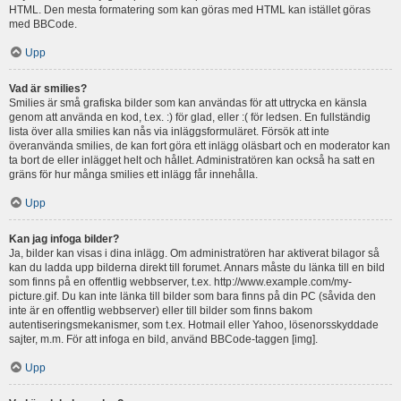
HTML. Den mesta formatering som kan göras med HTML kan istället göras
med BBCode.
Upp
Vad är smilies?
Smilies är små grafiska bilder som kan användas för att uttrycka en känsla
genom att använda en kod, t.ex. :) för glad, eller :( för ledsen. En fullständig
lista över alla smilies kan nås via inläggsformuläret. Försök att inte
överanvända smilies, de kan fort göra ett inlägg oläsbart och en moderator kan
ta bort de eller inlägget helt och hållet. Administratören kan också ha satt en
gräns för hur många smilies ett inlägg får innehålla.
Upp
Kan jag infoga bilder?
Ja, bilder kan visas i dina inlägg. Om administratören har aktiverat bilagor så
kan du ladda upp bilderna direkt till forumet. Annars måste du länka till en bild
som finns på en offentlig webbserver, t.ex. http://www.example.com/my-
picture.gif. Du kan inte länka till bilder som bara finns på din PC (såvida den
inte är en offentlig webbserver) eller till bilder som finns bakom
autentiseringsmekanismer, som t.ex. Hotmail eller Yahoo, lösenorsskyddade
sajter, m.m. För att infoga en bild, använd BBCode-taggen [img].
Upp