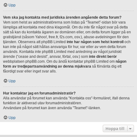
Upp
Vem ska jag kontakta med juridiska ärenden angående detta forum?
Vem som helst av administratörerna som listas på “Teamet”-sidan bör vara
lämpliga att kontakta med dina klagomål. Om du inte får något svar på detta
sätt så kan du kontakta ägaren av domänen eller, om detta forum ligger på en
gratistjänst (såsom Yahoo!, free.fr, f2s.com, osv.), abuse-avdelningen för den
tjänsten. Observera att phpBB Limited
inte har någon som helst kontroll
och
kan inte på något sätt hållas ansvariga för hur, var eller av vem detta forum
används. Kontakta inte phpBB Limited med anledning av något juridiskt
ärende (“cease and desist”, ansvar, förtal, osv.) som
inte direkt berör
webbplatsen phpBB.com. Om du ändå kontaktar phpBB Limited om
någon
form av tredjepartsanvändning av denna mjukvara
så förvänta dig ett
fåordigt svar eller inget svar alls.
Upp
Hur kontaktar jag en forumadministratör?
Alla användar på forumet kan använda "Kontakta oss"-formuläret, ifall denna
funktion är aktiverad utav forumadministratören.
Användare på forumet kan även använda "Teamet"-länken.
Upp
Hoppa till