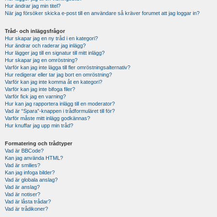
Hur ändrar jag min titel?
När jag försöker skicka e-post till en användare så kräver forumet att jag loggar in?
Tråd- och inläggsfrågor
Hur skapar jag en ny tråd i en kategori?
Hur ändrar och raderar jag inlägg?
Hur lägger jag till en signatur till mitt inlägg?
Hur skapar jag en omröstning?
Varför kan jag inte lägga till fler omröstningsalternativ?
Hur redigerar eller tar jag bort en omröstning?
Varför kan jag inte komma åt en kategori?
Varför kan jag inte bifoga filer?
Varför fick jag en varning?
Hur kan jag rapportera inlägg till en moderator?
Vad är “Spara”-knappen i trådformuläret till för?
Varför måste mitt inlägg godkännas?
Hur knuffar jag upp min tråd?
Formatering och trådtyper
Vad är BBCode?
Kan jag använda HTML?
Vad är smilies?
Kan jag infoga bilder?
Vad är globala anslag?
Vad är anslag?
Vad är notiser?
Vad är låsta trådar?
Vad är trådikoner?