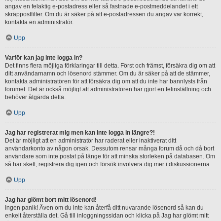
angav en felaktig e-postadress eller så fastnade e-postmeddelandet i ett
skräppostfilter. Om du är säker på att e-postadressen du angav var korrekt,
kontakta en administratör.
Upp
Varför kan jag inte logga in?
Det finns flera möjliga förklaringar till detta. Först och främst, försäkra dig om att
ditt användarnamn och lösenord stämmer. Om du är säker på att de stämmer,
kontakta administratören för att försäkra dig om att du inte har bannlysts från
forumet. Det är också möjligt att administratören har gjort en felinställning och
behöver åtgärda detta.
Upp
Jag har registrerat mig men kan inte logga in längre?!
Det är möjligt att en administratör har raderat eller inaktiverat ditt
användarkonto av någon orsak. Dessutom rensar många forum då och då bort
användare som inte postat på länge för att minska storleken på databasen. Om
så har skett, registrera dig igen och försök involvera dig mer i diskussionerna.
Upp
Jag har glömt bort mitt lösenord!
Ingen panik! Även om du inte kan återfå ditt nuvarande lösenord så kan du
enkelt återställa det. Gå till inloggningssidan och klicka på Jag har glömt mitt