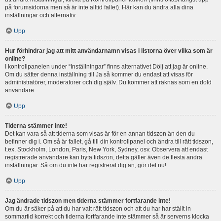
på forumsidorna men så är inte alltid fallet). Här kan du ändra alla dina
inställningar och alternativ.
Upp
Hur förhindrar jag att mitt användarnamn visas i listorna över vilka som är
online?
I kontrollpanelen under “Inställningar” finns alternativet Dölj att jag är online.
Om du sätter denna inställning till Ja så kommer du endast att visas för
administratörer, moderatorer och dig själv. Du kommer att räknas som en dold
användare.
Upp
Tiderna stämmer inte!
Det kan vara så att tiderna som visas är för en annan tidszon än den du
befinner dig i. Om så är fallet, gå till din kontrollpanel och ändra till rätt tidszon,
t.ex. Stockholm, London, Paris, New York, Sydney, osv. Observera att endast
registrerade användare kan byta tidszon, detta gäller även de flesta andra
inställningar. Så om du inte har registrerat dig än, gör det nu!
Upp
Jag ändrade tidszon men tiderna stämmer fortfarande inte!
Om du är säker på att du har valt rätt tidszon och att du har har ställt in
sommartid korrekt och tiderna fortfarande inte stämmer så är serverns klocka