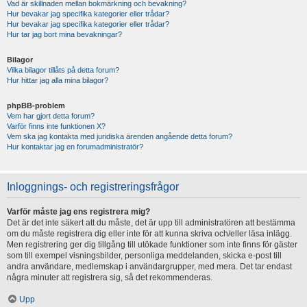
Vad är skillnaden mellan bokmärkning och bevakning?
Hur bevakar jag specifika kategorier eller trådar?
Hur bevakar jag specifika kategorier eller trådar?
Hur tar jag bort mina bevakningar?
Bilagor
Vilka bilagor tillåts på detta forum?
Hur hittar jag alla mina bilagor?
phpBB-problem
Vem har gjort detta forum?
Varför finns inte funktionen X?
Vem ska jag kontakta med juridiska ärenden angående detta forum?
Hur kontaktar jag en forumadministratör?
Inloggnings- och registreringsfrågor
Varför måste jag ens registrera mig?
Det är det inte säkert att du måste, det är upp till administratören att bestämma
om du måste registrera dig eller inte för att kunna skriva och/eller läsa inlägg.
Men registrering ger dig tillgång till utökade funktioner som inte finns för gäster
som till exempel visningsbilder, personliga meddelanden, skicka e-post till
andra användare, medlemskap i användargrupper, med mera. Det tar endast
några minuter att registrera sig, så det rekommenderas.
Upp