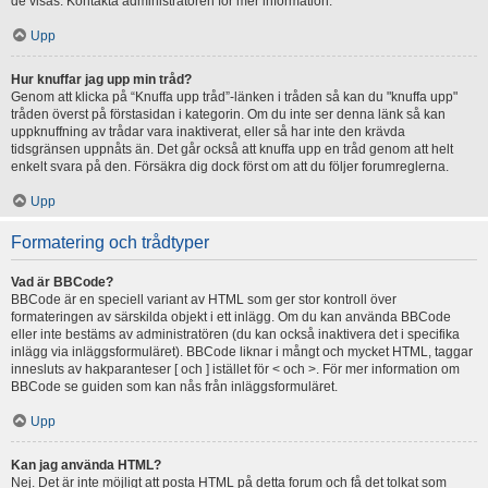
de visas. Kontakta administratören för mer information.
Upp
Hur knuffar jag upp min tråd?
Genom att klicka på “Knuffa upp tråd”-länken i tråden så kan du "knuffa upp"
tråden överst på förstasidan i kategorin. Om du inte ser denna länk så kan
uppknuffning av trådar vara inaktiverat, eller så har inte den krävda
tidsgränsen uppnåts än. Det går också att knuffa upp en tråd genom att helt
enkelt svara på den. Försäkra dig dock först om att du följer forumreglerna.
Upp
Formatering och trådtyper
Vad är BBCode?
BBCode är en speciell variant av HTML som ger stor kontroll över
formateringen av särskilda objekt i ett inlägg. Om du kan använda BBCode
eller inte bestäms av administratören (du kan också inaktivera det i specifika
inlägg via inläggsformuläret). BBCode liknar i mångt och mycket HTML, taggar
innesluts av hakparanteser [ och ] istället för < och >. För mer information om
BBCode se guiden som kan nås från inläggsformuläret.
Upp
Kan jag använda HTML?
Nej. Det är inte möjligt att posta HTML på detta forum och få det tolkat som