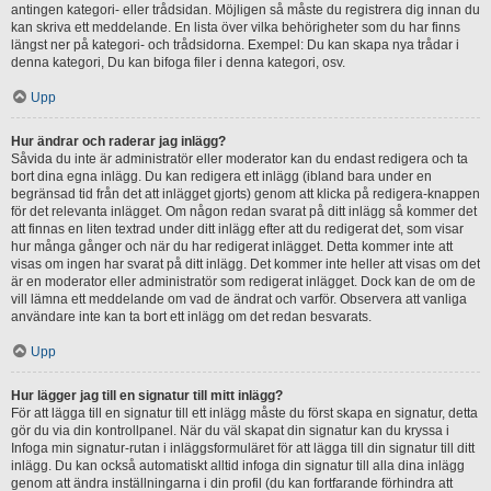
antingen kategori- eller trådsidan. Möjligen så måste du registrera dig innan du
kan skriva ett meddelande. En lista över vilka behörigheter som du har finns
längst ner på kategori- och trådsidorna. Exempel: Du kan skapa nya trådar i
denna kategori, Du kan bifoga filer i denna kategori, osv.
Upp
Hur ändrar och raderar jag inlägg?
Såvida du inte är administratör eller moderator kan du endast redigera och ta
bort dina egna inlägg. Du kan redigera ett inlägg (ibland bara under en
begränsad tid från det att inlägget gjorts) genom att klicka på redigera-knappen
för det relevanta inlägget. Om någon redan svarat på ditt inlägg så kommer det
att finnas en liten textrad under ditt inlägg efter att du redigerat det, som visar
hur många gånger och när du har redigerat inlägget. Detta kommer inte att
visas om ingen har svarat på ditt inlägg. Det kommer inte heller att visas om det
är en moderator eller administratör som redigerat inlägget. Dock kan de om de
vill lämna ett meddelande om vad de ändrat och varför. Observera att vanliga
användare inte kan ta bort ett inlägg om det redan besvarats.
Upp
Hur lägger jag till en signatur till mitt inlägg?
För att lägga till en signatur till ett inlägg måste du först skapa en signatur, detta
gör du via din kontrollpanel. När du väl skapat din signatur kan du kryssa i
Infoga min signatur-rutan i inläggsformuläret för att lägga till din signatur till ditt
inlägg. Du kan också automatiskt alltid infoga din signatur till alla dina inlägg
genom att ändra inställningarna i din profil (du kan fortfarande förhindra att