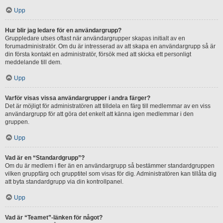
Upp
Hur blir jag ledare för en användargrupp?
Gruppledare utses oftast när användargrupper skapas initialt av en
forumadministratör. Om du är intresserad av att skapa en användargrupp så är
din första kontakt en administratör, försök med att skicka ett personligt
meddelande till dem.
Upp
Varför visas vissa användargrupper i andra färger?
Det är möjligt för administratören att tilldela en färg till medlemmar av en viss
användargrupp för att göra det enkelt att känna igen medlemmar i den
gruppen.
Upp
Vad är en “Standardgrupp”?
Om du är medlem i fler än en användargrupp så bestämmer standardgruppen
vilken gruppfärg och grupptitel som visas för dig. Administratören kan tillåta dig
att byta standardgrupp via din kontrollpanel.
Upp
Vad är “Teamet”-länken för något?