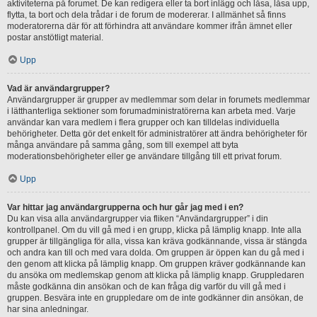
aktiviteterna på forumet. De kan redigera eller ta bort inlägg och låsa, låsa upp,
flytta, ta bort och dela trådar i de forum de modererar. I allmänhet så finns
moderatorerna där för att förhindra att användare kommer ifrån ämnet eller
postar anstötligt material.
Upp
Vad är användargrupper?
Användargrupper är grupper av medlemmar som delar in forumets medlemmar
i lätthanterliga sektioner som forumadministratörerna kan arbeta med. Varje
användar kan vara medlem i flera grupper och kan tilldelas individuella
behörigheter. Detta gör det enkelt för administratörer att ändra behörigheter för
många användare på samma gång, som till exempel att byta
moderationsbehörigheter eller ge användare tillgång till ett privat forum.
Upp
Var hittar jag användargrupperna och hur går jag med i en?
Du kan visa alla användargrupper via fliken “Användargrupper” i din
kontrollpanel. Om du vill gå med i en grupp, klicka på lämplig knapp. Inte alla
grupper är tillgängliga för alla, vissa kan kräva godkännande, vissa är stängda
och andra kan till och med vara dolda. Om gruppen är öppen kan du gå med i
den genom att klicka på lämplig knapp. Om gruppen kräver godkännande kan
du ansöka om medlemskap genom att klicka på lämplig knapp. Gruppledaren
måste godkänna din ansökan och de kan fråga dig varför du vill gå med i
gruppen. Besvära inte en gruppledare om de inte godkänner din ansökan, de
har sina anledningar.