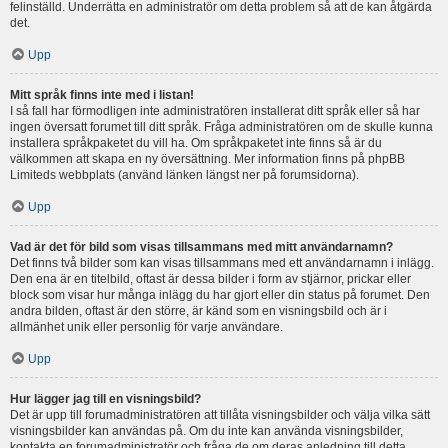
felinställd. Underrätta en administratör om detta problem så att de kan åtgärda
det.
Upp
Mitt språk finns inte med i listan!
I så fall har förmodligen inte administratören installerat ditt språk eller så har
ingen översatt forumet till ditt språk. Fråga administratören om de skulle kunna
installera språkpaketet du vill ha. Om språkpaketet inte finns så är du
välkommen att skapa en ny översättning. Mer information finns på phpBB
Limiteds webbplats (använd länken längst ner på forumsidorna).
Upp
Vad är det för bild som visas tillsammans med mitt användarnamn?
Det finns två bilder som kan visas tillsammans med ett användarnamn i inlägg.
Den ena är en titelbild, oftast är dessa bilder i form av stjärnor, prickar eller
block som visar hur många inlägg du har gjort eller din status på forumet. Den
andra bilden, oftast är den större, är känd som en visningsbild och är i
allmänhet unik eller personlig för varje användare.
Upp
Hur lägger jag till en visningsbild?
Det är upp till forumadministratören att tillåta visningsbilder och välja vilka sätt
visningsbilder kan användas på. Om du inte kan använda visningsbilder,
kontakta en forumadministratör och fråga de om deras anledning till detta.