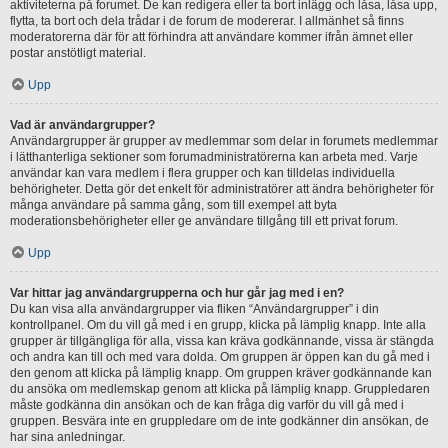
aktiviteterna på forumet. De kan redigera eller ta bort inlägg och låsa, låsa upp,
flytta, ta bort och dela trådar i de forum de modererar. I allmänhet så finns
moderatorerna där för att förhindra att användare kommer ifrån ämnet eller
postar anstötligt material.
Upp
Vad är användargrupper?
Användargrupper är grupper av medlemmar som delar in forumets medlemmar
i lätthanterliga sektioner som forumadministratörerna kan arbeta med. Varje
användar kan vara medlem i flera grupper och kan tilldelas individuella
behörigheter. Detta gör det enkelt för administratörer att ändra behörigheter för
många användare på samma gång, som till exempel att byta
moderationsbehörigheter eller ge användare tillgång till ett privat forum.
Upp
Var hittar jag användargrupperna och hur går jag med i en?
Du kan visa alla användargrupper via fliken “Användargrupper” i din
kontrollpanel. Om du vill gå med i en grupp, klicka på lämplig knapp. Inte alla
grupper är tillgängliga för alla, vissa kan kräva godkännande, vissa är stängda
och andra kan till och med vara dolda. Om gruppen är öppen kan du gå med i
den genom att klicka på lämplig knapp. Om gruppen kräver godkännande kan
du ansöka om medlemskap genom att klicka på lämplig knapp. Gruppledaren
måste godkänna din ansökan och de kan fråga dig varför du vill gå med i
gruppen. Besvära inte en gruppledare om de inte godkänner din ansökan, de
har sina anledningar.