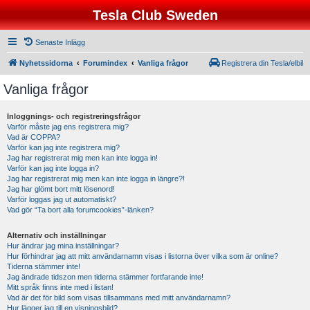
Tesla Club Sweden
Senaste Inlägg
Nyhetssidorna
Forumindex
Vanliga frågor
Registrera din Tesla/elbil
Vanliga frågor
Inloggnings- och registreringsfrågor
Varför måste jag ens registrera mig?
Vad är COPPA?
Varför kan jag inte registrera mig?
Jag har registrerat mig men kan inte logga in!
Varför kan jag inte logga in?
Jag har registrerat mig men kan inte logga in längre?!
Jag har glömt bort mitt lösenord!
Varför loggas jag ut automatiskt?
Vad gör “Ta bort alla forumcookies”-länken?
Alternativ och inställningar
Hur ändrar jag mina inställningar?
Hur förhindrar jag att mitt användarnamn visas i listorna över vilka som är online?
Tiderna stämmer inte!
Jag ändrade tidszon men tiderna stämmer fortfarande inte!
Mitt språk finns inte med i listan!
Vad är det för bild som visas tillsammans med mitt användarnamn?
Hur lägger jag till en visningsbild?