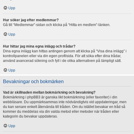
Upp
Hur söker jag efter medlemmar?
Gå till “Medlemmar”-sidan och klicka på “Hitta en medlem”-länken.
Upp
Hur hittar jag mina egna inlägg och trådar?
Dina egna inlägg kan hittas antingen genom att klicka på “Visa dina inlägg” i
kontrollpanelen eller via din egen profilsida. För att söka efter dina trådar,
använd avancerad sökning och fyll i de olika alternativen på lämpligt sätt.
Upp
Bevakningar och bokmärken
Vad är skillnaden mellan bokmärkning och bevakning?
Bokmärkning i phpBB3 är ganska likt bokmärkning (eller favoriter) i din
webbläsare. Du uppmärksammas inte nödvändigtvis vid uppdateringar, men
du kan senare enkelt återvända till tråden. Om du istället bevakar en tråd så
kommer du meddelas via din valda metod eller metoder när tråden eller
kategorin du bevakar uppdateras.
Upp