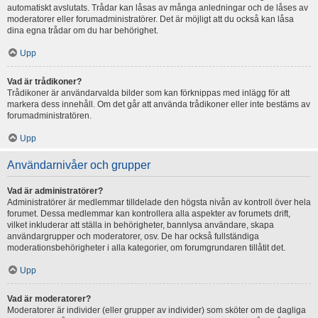
automatiskt avslutats. Trådar kan låsas av många anledningar och de låses av
moderatorer eller forumadministratörer. Det är möjligt att du också kan låsa
dina egna trådar om du har behörighet.
Upp
Vad är trådikoner?
Trådikoner är användarvalda bilder som kan förknippas med inlägg för att
markera dess innehåll. Om det går att använda trådikoner eller inte bestäms av
forumadministratören.
Upp
Användarnivåer och grupper
Vad är administratörer?
Administratörer är medlemmar tilldelade den högsta nivån av kontroll över hela
forumet. Dessa medlemmar kan kontrollera alla aspekter av forumets drift,
vilket inkluderar att ställa in behörigheter, bannlysa användare, skapa
användargrupper och moderatorer, osv. De har också fullständiga
moderationsbehörigheter i alla kategorier, om forumgrundaren tillåtit det.
Upp
Vad är moderatorer?
Moderatorer är individer (eller grupper av individer) som sköter om de dagliga