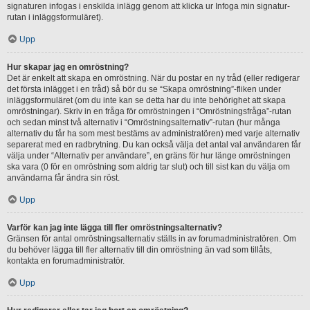
signaturen infogas i enskilda inlägg genom att klicka ur Infoga min signatur-
rutan i inläggsformuläret).
Upp
Hur skapar jag en omröstning?
Det är enkelt att skapa en omröstning. När du postar en ny tråd (eller redigerar
det första inlägget i en tråd) så bör du se “Skapa omröstning”-fliken under
inläggsformuläret (om du inte kan se detta har du inte behörighet att skapa
omröstningar). Skriv in en fråga för omröstningen i “Omröstningsfråga”-rutan
och sedan minst två alternativ i “Omröstningsalternativ”-rutan (hur många
alternativ du får ha som mest bestäms av administratören) med varje alternativ
separerat med en radbrytning. Du kan också välja det antal val användaren får
välja under “Alternativ per användare”, en gräns för hur länge omröstningen
ska vara (0 för en omröstning som aldrig tar slut) och till sist kan du välja om
användarna får ändra sin röst.
Upp
Varför kan jag inte lägga till fler omröstningsalternativ?
Gränsen för antal omröstningsalternativ ställs in av forumadministratören. Om
du behöver lägga till fler alternativ till din omröstning än vad som tillåts,
kontakta en forumadministratör.
Upp