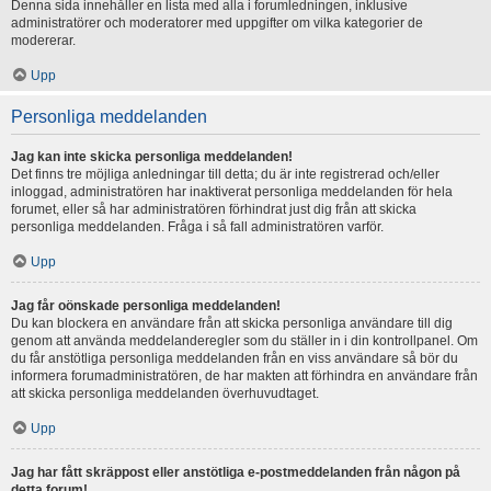
Denna sida innehåller en lista med alla i forumledningen, inklusive
administratörer och moderatorer med uppgifter om vilka kategorier de
modererar.
Upp
Personliga meddelanden
Jag kan inte skicka personliga meddelanden!
Det finns tre möjliga anledningar till detta; du är inte registrerad och/eller
inloggad, administratören har inaktiverat personliga meddelanden för hela
forumet, eller så har administratören förhindrat just dig från att skicka
personliga meddelanden. Fråga i så fall administratören varför.
Upp
Jag får oönskade personliga meddelanden!
Du kan blockera en användare från att skicka personliga användare till dig
genom att använda meddelanderegler som du ställer in i din kontrollpanel. Om
du får anstötliga personliga meddelanden från en viss användare så bör du
informera forumadministratören, de har makten att förhindra en användare från
att skicka personliga meddelanden överhuvudtaget.
Upp
Jag har fått skräppost eller anstötliga e-postmeddelanden från någon på
detta forum!