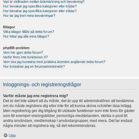
Vad är skillnaden mellan bokmärkning och bevakning?
Hur bevakar jag specifika kategorier eller trådar?
Hur bevakar jag specifika kategorier eller trådar?
Hur tar jag bort mina bevakningar?
Bilagor
Vilka bilagor tillåts på detta forum?
Hur hittar jag alla mina bilagor?
phpBB-problem
Vem har gjort detta forum?
Varför finns inte funktionen X?
Vem ska jag kontakta med juridiska ärenden angående detta forum?
Hur kontaktar jag en forumadministratör?
Inloggnings- och registreringsfrågor
Varför måste jag ens registrera mig?
Det är det inte säkert att du måste, det är upp till administratören att bestämma
om du måste registrera dig eller inte för att kunna skriva och/eller läsa inlägg.
Men registrering ger dig tillgång till utökade funktioner som inte finns för gäster
som till exempel visningsbilder, personliga meddelanden, skicka e-post till
andra användare, medlemskap i användargrupper, med mera. Det tar endast
några minuter att registrera sig, så det rekommenderas.
Upp