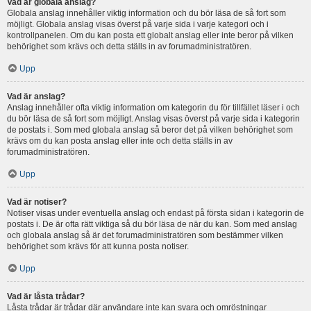
Vad är globala anslag?
Globala anslag innehåller viktig information och du bör läsa de så fort som
möjligt. Globala anslag visas överst på varje sida i varje kategori och i
kontrollpanelen. Om du kan posta ett globalt anslag eller inte beror på vilken
behörighet som krävs och detta ställs in av forumadministratören.
Upp
Vad är anslag?
Anslag innehåller ofta viktig information om kategorin du för tillfället läser i och
du bör läsa de så fort som möjligt. Anslag visas överst på varje sida i kategorin
de postats i. Som med globala anslag så beror det på vilken behörighet som
krävs om du kan posta anslag eller inte och detta ställs in av
forumadministratören.
Upp
Vad är notiser?
Notiser visas under eventuella anslag och endast på första sidan i kategorin de
postats i. De är ofta rätt viktiga så du bör läsa de när du kan. Som med anslag
och globala anslag så är det forumadministratören som bestämmer vilken
behörighet som krävs för att kunna posta notiser.
Upp
Vad är låsta trådar?
Låsta trådar är trådar där användare inte kan svara och omröstningar