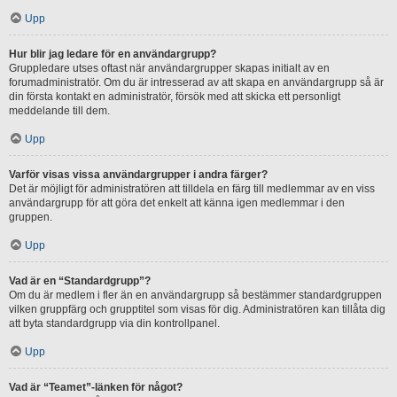
Upp
Hur blir jag ledare för en användargrupp?
Gruppledare utses oftast när användargrupper skapas initialt av en
forumadministratör. Om du är intresserad av att skapa en användargrupp så är
din första kontakt en administratör, försök med att skicka ett personligt
meddelande till dem.
Upp
Varför visas vissa användargrupper i andra färger?
Det är möjligt för administratören att tilldela en färg till medlemmar av en viss
användargrupp för att göra det enkelt att känna igen medlemmar i den
gruppen.
Upp
Vad är en “Standardgrupp”?
Om du är medlem i fler än en användargrupp så bestämmer standardgruppen
vilken gruppfärg och grupptitel som visas för dig. Administratören kan tillåta dig
att byta standardgrupp via din kontrollpanel.
Upp
Vad är “Teamet”-länken för något?