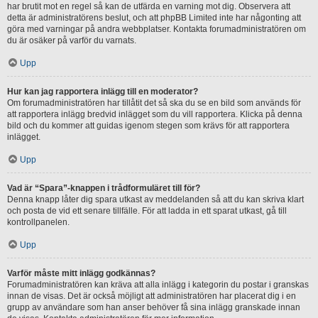
har brutit mot en regel så kan de utfärda en varning mot dig. Observera att
detta är administratörens beslut, och att phpBB Limited inte har någonting att
göra med varningar på andra webbplatser. Kontakta forumadministratören om
du är osäker på varför du varnats.
Upp
Hur kan jag rapportera inlägg till en moderator?
Om forumadministratören har tillåtit det så ska du se en bild som används för
att rapportera inlägg bredvid inlägget som du vill rapportera. Klicka på denna
bild och du kommer att guidas igenom stegen som krävs för att rapportera
inlägget.
Upp
Vad är “Spara”-knappen i trådformuläret till för?
Denna knapp låter dig spara utkast av meddelanden så att du kan skriva klart
och posta de vid ett senare tillfälle. För att ladda in ett sparat utkast, gå till
kontrollpanelen.
Upp
Varför måste mitt inlägg godkännas?
Forumadministratören kan kräva att alla inlägg i kategorin du postar i granskas
innan de visas. Det är också möjligt att administratören har placerat dig i en
grupp av användare som han anser behöver få sina inlägg granskade innan