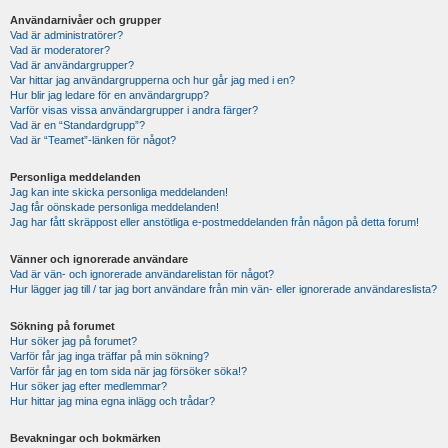
Användarnivåer och grupper
Vad är administratörer?
Vad är moderatorer?
Vad är användargrupper?
Var hittar jag användargrupperna och hur går jag med i en?
Hur blir jag ledare för en användargrupp?
Varför visas vissa användargrupper i andra färger?
Vad är en “Standardgrupp”?
Vad är “Teamet”-länken för något?
Personliga meddelanden
Jag kan inte skicka personliga meddelanden!
Jag får oönskade personliga meddelanden!
Jag har fått skräppost eller anstötliga e-postmeddelanden från någon på detta forum!
Vänner och ignorerade användare
Vad är vän- och ignorerade användarelistan för något?
Hur lägger jag till / tar jag bort användare från min vän- eller ignorerade användareslista?
Sökning på forumet
Hur söker jag på forumet?
Varför får jag inga träffar på min sökning?
Varför får jag en tom sida när jag försöker söka!?
Hur söker jag efter medlemmar?
Hur hittar jag mina egna inlägg och trådar?
Bevakningar och bokmärken