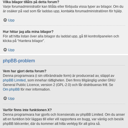
Vilka bilagor tillåts på detta forum?
Varje forumadministratör kan tillåta eller förbjuda vissa typer av bilagor. Om du
är osäker på vad som får laddas upp, kontakta forumadministratören för hjälp.
Upp
Hur hittar jag alla mina bilagor?
För att hitta listan över alla bilagor du laddat upp, gå till kontrollpanelen och
klicka på “Hantera bilagor”.
Upp
phpBB-problem
Vem har gjort detta forum?
Denna programvara (i sin oförändrade form) är producerad av, släppt av
phpBB Limited
, som innehar rättigheten. Den finns tillgänglig under GNU
General Public Licence, version 2 (GPL-2.0) och får distribueras fritt. Se
Om phpBB
för mer information.
Upp
Varför finns inte funktionen X?
Denna programvara har gjorts och licensierats av phpBB Limited. Om du anser
att en funktion bör läggas till eller vill rapportera en bugg, var vänlig och besök
phpBB Idécenter, där du kommer att hitta verktyg för att göra så.