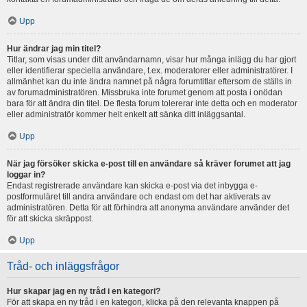
Upp
Hur ändrar jag min titel?
Titlar, som visas under ditt användarnamn, visar hur många inlägg du har gjort
eller identifierar speciella användare, t.ex. moderatorer eller administratörer. I
allmänhet kan du inte ändra namnet på några forumtitlar eftersom de ställs in
av forumadministratören. Missbruka inte forumet genom att posta i onödan
bara för att ändra din titel. De flesta forum tolererar inte detta och en moderator
eller administratör kommer helt enkelt att sänka ditt inläggsantal.
Upp
När jag försöker skicka e-post till en användare så kräver forumet att jag
loggar in?
Endast registrerade användare kan skicka e-post via det inbygga e-
postformuläret till andra användare och endast om det har aktiverats av
administratören. Detta för att förhindra att anonyma användare använder det
för att skicka skräppost.
Upp
Tråd- och inläggsfrågor
Hur skapar jag en ny tråd i en kategori?
För att skapa en ny tråd i en kategori, klicka på den relevanta knappen på