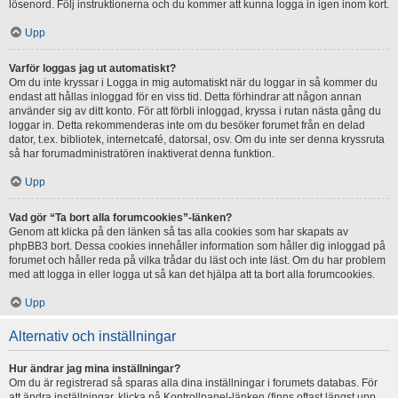
lösenord. Följ instruktionerna och du kommer att kunna logga in igen inom kort.
Upp
Varför loggas jag ut automatiskt?
Om du inte kryssar i Logga in mig automatiskt när du loggar in så kommer du
endast att hållas inloggad för en viss tid. Detta förhindrar att någon annan
använder sig av ditt konto. För att förbli inloggad, kryssa i rutan nästa gång du
loggar in. Detta rekommenderas inte om du besöker forumet från en delad
dator, t.ex. bibliotek, internetcafé, datorsal, osv. Om du inte ser denna kryssruta
så har forumadministratören inaktiverat denna funktion.
Upp
Vad gör “Ta bort alla forumcookies”-länken?
Genom att klicka på den länken så tas alla cookies som har skapats av
phpBB3 bort. Dessa cookies innehåller information som håller dig inloggad på
forumet och håller reda på vilka trådar du läst och inte läst. Om du har problem
med att logga in eller logga ut så kan det hjälpa att ta bort alla forumcookies.
Upp
Alternativ och inställningar
Hur ändrar jag mina inställningar?
Om du är registrerad så sparas alla dina inställningar i forumets databas. För
att ändra inställningar, klicka på Kontrollpanel-länken (finns oftast längst upp