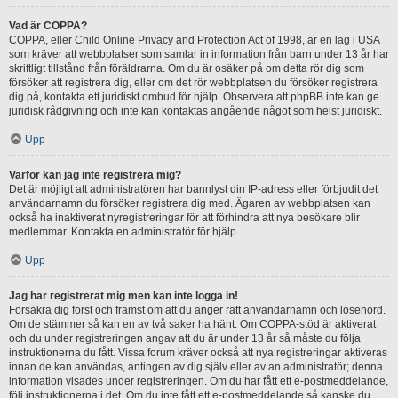
Vad är COPPA?
COPPA, eller Child Online Privacy and Protection Act of 1998, är en lag i USA
som kräver att webbplatser som samlar in information från barn under 13 år har
skriftligt tillstånd från föräldrarna. Om du är osäker på om detta rör dig som
försöker att registrera dig, eller om det rör webbplatsen du försöker registrera
dig på, kontakta ett juridiskt ombud för hjälp. Observera att phpBB inte kan ge
juridisk rådgivning och inte kan kontaktas angående något som helst juridiskt.
Upp
Varför kan jag inte registrera mig?
Det är möjligt att administratören har bannlyst din IP-adress eller förbjudit det
användarnamn du försöker registrera dig med. Ägaren av webbplatsen kan
också ha inaktiverat nyregistreringar för att förhindra att nya besökare blir
medlemmar. Kontakta en administratör för hjälp.
Upp
Jag har registrerat mig men kan inte logga in!
Försäkra dig först och främst om att du anger rätt användarnamn och lösenord.
Om de stämmer så kan en av två saker ha hänt. Om COPPA-stöd är aktiverat
och du under registreringen angav att du är under 13 år så måste du följa
instruktionerna du fått. Vissa forum kräver också att nya registreringar aktiveras
innan de kan användas, antingen av dig själv eller av an administratör; denna
information visades under registreringen. Om du har fått ett e-postmeddelande,
följ instruktionerna i det. Om du inte fått ett e-postmeddelande så kanske du