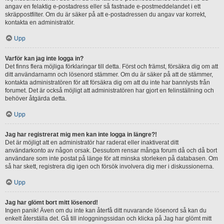
angav en felaktig e-postadress eller så fastnade e-postmeddelandet i ett
skräppostfilter. Om du är säker på att e-postadressen du angav var korrekt,
kontakta en administratör.
Upp
Varför kan jag inte logga in?
Det finns flera möjliga förklaringar till detta. Först och främst, försäkra dig om att
ditt användarnamn och lösenord stämmer. Om du är säker på att de stämmer,
kontakta administratören för att försäkra dig om att du inte har bannlysts från
forumet. Det är också möjligt att administratören har gjort en felinställning och
behöver åtgärda detta.
Upp
Jag har registrerat mig men kan inte logga in längre?!
Det är möjligt att en administratör har raderat eller inaktiverat ditt
användarkonto av någon orsak. Dessutom rensar många forum då och då bort
användare som inte postat på länge för att minska storleken på databasen. Om
så har skett, registrera dig igen och försök involvera dig mer i diskussionerna.
Upp
Jag har glömt bort mitt lösenord!
Ingen panik! Även om du inte kan återfå ditt nuvarande lösenord så kan du
enkelt återställa det. Gå till inloggningssidan och klicka på Jag har glömt mitt