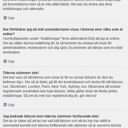
på forumsidorna men så är inte alltid fallet). Här kan du ändra alla dina
inställningar och alternativ.
Upp
Hur förhindrar jag att mitt användarnamn visas i listorna över vilka som är
online?
I kontrollpanelen under “Inställningar” finns alternativet Dölj att jag är online.
Om du sätter denna inställning till Ja så kommer du endast att visas för
administratörer, moderatorer och dig själv. Du kommer att räknas som en dold
användare.
Upp
Tiderna stämmer inte!
Det kan vara så att tiderna som visas är för en annan tidszon än den du
befinner dig i. Om så är fallet, gå till din kontrollpanel och ändra till rätt tidszon,
t.ex. Stockholm, London, Paris, New York, Sydney, osv. Observera att endast
registrerade användare kan byta tidszon, detta gäller även de flesta andra
inställningar. Så om du inte har registrerat dig än, gör det nu!
Upp
Jag ändrade tidszon men tiderna stämmer fortfarande inte!
Om du är säker på att du har valt rätt tidszon och att du har har ställt in
sommartid korrekt och tiderna fortfarande inte stämmer så är serverns klocka