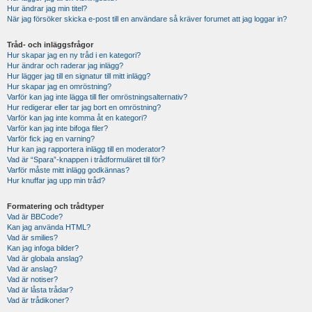
Hur ändrar jag min titel?
När jag försöker skicka e-post till en användare så kräver forumet att jag loggar in?
Tråd- och inläggsfrågor
Hur skapar jag en ny tråd i en kategori?
Hur ändrar och raderar jag inlägg?
Hur lägger jag till en signatur till mitt inlägg?
Hur skapar jag en omröstning?
Varför kan jag inte lägga till fler omröstningsalternativ?
Hur redigerar eller tar jag bort en omröstning?
Varför kan jag inte komma åt en kategori?
Varför kan jag inte bifoga filer?
Varför fick jag en varning?
Hur kan jag rapportera inlägg till en moderator?
Vad är “Spara”-knappen i trådformuläret till för?
Varför måste mitt inlägg godkännas?
Hur knuffar jag upp min tråd?
Formatering och trådtyper
Vad är BBCode?
Kan jag använda HTML?
Vad är smilies?
Kan jag infoga bilder?
Vad är globala anslag?
Vad är anslag?
Vad är notiser?
Vad är låsta trådar?
Vad är trådikoner?