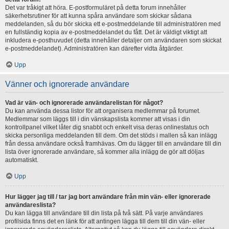
Det var tråkigt att höra. E-postformuläret på detta forum innehåller
säkerhetsrutiner för att kunna spåra användare som skickar sådana
meddelanden, så du bör skicka ett e-postmeddelande till administratören med
en fullständig kopia av e-postmeddelandet du fått. Det är väldigt viktigt att
inkludera e-posthuvudet (detta innehåller detaljer om användaren som skickat
e-postmeddelandet). Administratören kan därefter vidta åtgärder.
Upp
Vänner och ignorerade användare
Vad är vän- och ignorerade användarelistan för något?
Du kan använda dessa listor för att organisera medlemmar på forumet.
Medlemmar som läggs till i din vänskapslista kommer att visas i din
kontrollpanel vilket låter dig snabbt och enkelt visa deras onlinestatus och
skicka personliga meddelanden till dem. Om det stöds i mallen så kan inlägg
från dessa användare också framhävas. Om du lägger till en användare till din
lista över ignorerade användare, så kommer alla inlägg de gör att döljas
automatiskt.
Upp
Hur lägger jag till / tar jag bort användare från min vän- eller ignorerade
användareslista?
Du kan lägga till användare till din lista på två sätt. På varje användares
profilsida finns det en länk för att antingen lägga till dem till din vän- eller