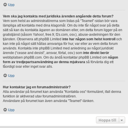
Upp
Vem ska jag kontakta med juridiska ärenden angående detta forum?
Vem som helst av administratörerna som listas på “Teamet”-sidan bör vara
lämpliga att kontakta med dina klagomål. Om du inte får något svar på detta
sätt så kan du kontakta ägaren av domänen eller, om detta forum ligger på en
gratistjänst (såsom Yahoo!, free.fr, f2s.com, osv.), abuse-avdelningen för den
tjänsten. Observera att phpBB Limited
inte har någon som helst kontroll
och
kan inte på något sätt hållas ansvariga för hur, var eller av vem detta forum
används. Kontakta inte phpBB Limited med anledning av något juridiskt
ärende (“cease and desist”, ansvar, förtal, osv.) som
inte direkt berör
webbplatsen phpBB.com. Om du ändå kontaktar phpBB Limited om
någon
form av tredjepartsanvändning av denna mjukvara
så förvänta dig ett
fåordigt svar eller inget svar alls.
Upp
Hur kontaktar jag en forumadministratör?
Alla användar på forumet kan använda "Kontakta oss"-formuläret, ifall denna
funktion är aktiverad utav forumadministratören.
Användare på forumet kan även använda "Teamet"-länken.
Upp
Hoppa till