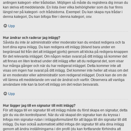
antingen kategori- eller trådsidan. Möjligen så måste du registrera dig innan du
kan skriva ett meddelande. En lista över vilka behörigheter som du har finns
längst ner på kategori- och trådsidorna. Exempel: Du kan skapa nya trådar i
denna kategori, Du kan bifoga filer i denna kategori, osv.
Upp
Hur ändrar och raderar jag inlägg?
Såvida du inte är administratör eller moderator kan du endast redigera och ta
bort dina egna inlägg. Du kan redigera ett inlägg (ibland bara under en
begränsad tid från det att inlägget gjorts) genom att klicka på redigera-knappen
för det relevanta inlägget. Om någon redan svarat på ditt inlägg så kommer det
att finnas en liten textrad under ditt inlägg efter att du redigerat det, som visar
hur många gånger och när du har redigerat inlägget. Detta kommer inte att
visas om ingen har svarat på ditt inlägg. Det kommer inte heller att visas om det
är en moderator eller administratör som redigerat inlägget. Dock kan de om de
vill lämna ett meddelande om vad de ändrat och varför. Observera att vanliga
användare inte kan ta bort ett inlägg om det redan besvarats.
Upp
Hur lägger jag till en signatur till mitt inlägg?
För att lägga till en signatur till ett inlägg måste du först skapa en signatur, detta
gör du via din kontrollpanel. När du väl skapat din signatur kan du kryssa i
Infoga min signatur-rutan i inläggsformuläret för att lägga till din signatur till ditt
inlägg. Du kan också automatiskt alltid infoga din signatur till alla dina inlägg
genom att ändra inställningarna i din profil (du kan fortfarande förhindra att