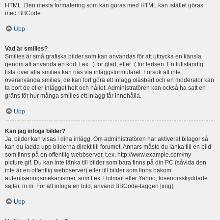
HTML. Den mesta formatering som kan göras med HTML kan istället göras
med BBCode.
Upp
Vad är smilies?
Smilies är små grafiska bilder som kan användas för att uttrycka en känsla
genom att använda en kod, t.ex. :) för glad, eller :( för ledsen. En fullständig
lista över alla smilies kan nås via inläggsformuläret. Försök att inte
överanvända smilies, de kan fort göra ett inlägg oläsbart och en moderator kan
ta bort de eller inlägget helt och hållet. Administratören kan också ha satt en
gräns för hur många smilies ett inlägg får innehålla.
Upp
Kan jag infoga bilder?
Ja, bilder kan visas i dina inlägg. Om administratören har aktiverat bilagor så
kan du ladda upp bilderna direkt till forumet. Annars måste du länka till en bild
som finns på en offentlig webbserver, t.ex. http://www.example.com/my-
picture.gif. Du kan inte länka till bilder som bara finns på din PC (såvida den
inte är en offentlig webbserver) eller till bilder som finns bakom
autentiseringsmekanismer, som t.ex. Hotmail eller Yahoo, lösenorsskyddade
sajter, m.m. För att infoga en bild, använd BBCode-taggen [img].
Upp