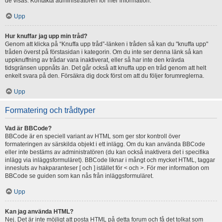
de visas. Kontakta administratören för mer information.
Upp
Hur knuffar jag upp min tråd?
Genom att klicka på “Knuffa upp tråd”-länken i tråden så kan du "knuffa upp"
tråden överst på förstasidan i kategorin. Om du inte ser denna länk så kan
uppknuffning av trådar vara inaktiverat, eller så har inte den krävda
tidsgränsen uppnåts än. Det går också att knuffa upp en tråd genom att helt
enkelt svara på den. Försäkra dig dock först om att du följer forumreglerna.
Upp
Formatering och trådtyper
Vad är BBCode?
BBCode är en speciell variant av HTML som ger stor kontroll över
formateringen av särskilda objekt i ett inlägg. Om du kan använda BBCode
eller inte bestäms av administratören (du kan också inaktivera det i specifika
inlägg via inläggsformuläret). BBCode liknar i mångt och mycket HTML, taggar
innesluts av hakparanteser [ och ] istället för < och >. För mer information om
BBCode se guiden som kan nås från inläggsformuläret.
Upp
Kan jag använda HTML?
Nej. Det är inte möjligt att posta HTML på detta forum och få det tolkat som