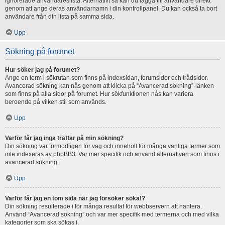
ignorerade användareslista. Alternativt så kan du lägga till användare direkt
genom att ange deras användarnamn i din kontrollpanel. Du kan också ta bort
användare från din lista på samma sida.
Upp
Sökning på forumet
Hur söker jag på forumet?
Ange en term i sökrutan som finns på indexsidan, forumsidor och trådsidor.
Avancerad sökning kan nås genom att klicka på “Avancerad sökning”-länken
som finns på alla sidor på forumet. Hur sökfunktionen nås kan variera
beroende på vilken stil som används.
Upp
Varför får jag inga träffar på min sökning?
Din sökning var förmodligen för vag och innehöll för många vanliga termer som
inte indexeras av phpBB3. Var mer specifik och använd alternativen som finns i
avancerad sökning.
Upp
Varför får jag en tom sida när jag försöker söka!?
Din sökning resulterade i för många resultat för webbservern att hantera.
Använd “Avancerad sökning” och var mer specifik med termerna och med vilka
kategorier som ska sökas i.