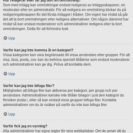
Hur redigerar eller tar jag bort en omröstning?
Som med inlägg kan omröstningar endast redigeras av inläggsskaparen, en
moderator eller en administratör. För att redigera en omröstning klickar du på
redigeringsknappen för det första inlägget i tråden. Om ingen har röstat så går
det att ta bort omröstningen eller redigera alternativen. Om någon däremot har
röstat så kan endast moderatorer och administratörer redigera eller ta bort
omröstningen. Detta för att förhindra fusk.
Upp
Varför kan jag inte komma åt en kategori?
Vissa kategorier kan vara begränsade till vissa användare eller grupper. För att
visa, läsa, posta, osv. kan du behöva speciell tillåtelse som endast moderatorer
och administratörer kan ge dig. Pröva att kontakta dem.
Upp
Varför kan jag inte bifoga filer?
Möjligheten att bifoga filer kan aktiveras per kategori, per grupp och per
användare. Administratören kanske inte tillåter bilagor i just den kategori du
försöker posta i, eller så kan endast vissa grupper bifoga filer. Kontakta
administratören om du är osäker på varför du inte kan bifoga filer.
Upp
Varför fick jag en varning?
Alla administratörer har egna regler för sina webbplatser. Om de anser att du