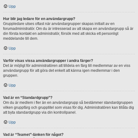
Upp
Hur blir jag ledare för en användargrupp?
Gruppledare utses oftast när användargrupper skapas initialt av en
forumadministratör. Om du är intresserad av att skapa en användargrupp så är
din första kontakt en administratör, försök med att skicka ett personligt
meddelande till dem.
Upp
Varför visas vissa användargrupper i andra färger?
Det är möjligt för administratören att tilldela en färg till medlemmar av en viss
användargrupp för att göra det enkelt att känna igen medlemmar i den
gruppen.
Upp
Vad är en “Standardgrupp”?
Om du är medlem i fler än en användargrupp så bestämmer standardgruppen
vilken gruppfärg och grupptitel som visas för dig. Administratören kan tillåta dig
att byta standardgrupp via din kontrollpanel.
Upp
Vad är “Teamet”-länken för något?