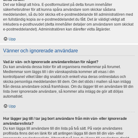
Det var tråkigt att höra. E-postformuläret på detta forum innehåller
säkerhetsrutiner för att kunna spåra användare som skickar sådana
meddelanden, så du bör skicka ett e-postmeddelande till administratören med
en fullständig kopia av e-postmeddelandet du fått. Det är väldigt viktigt att
inkludera e-posthuvudet (detta innehåller detaljer om användaren som skickat
e-postmeddelandet). Administratören kan därefter vidta åtgärder.
Upp
Vänner och ignorerade användare
Vad är vän- och ignorerade användarelistan för något?
Du kan använda dessa listor för att organisera medlemmar på forumet.
Medlemmar som läggs till i din vänskapslista kommer att visas i din
kontrollpanel vilket låter dig snabbt och enkelt visa deras onlinestatus och
skicka personliga meddelanden till dem. Om det stöds i mallen så kan inlägg
från dessa användare också framhävas. Om du lägger till en användare till din
lista över ignorerade användare, så kommer alla inlägg de gör att döljas
automatiskt.
Upp
Hur lägger jag till / tar jag bort användare från min vän- eller ignorerade
användareslista?
Du kan lägga till användare till din lista på två sätt. På varje användares
profilsida finns det en länk för att antingen lägga till dem till din vän- eller