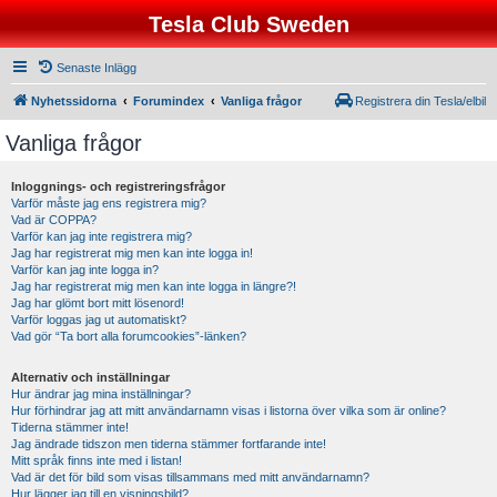
Tesla Club Sweden
Senaste Inlägg
Nyhetssidorna
Forumindex
Vanliga frågor
Registrera din Tesla/elbil
Vanliga frågor
Inloggnings- och registreringsfrågor
Varför måste jag ens registrera mig?
Vad är COPPA?
Varför kan jag inte registrera mig?
Jag har registrerat mig men kan inte logga in!
Varför kan jag inte logga in?
Jag har registrerat mig men kan inte logga in längre?!
Jag har glömt bort mitt lösenord!
Varför loggas jag ut automatiskt?
Vad gör “Ta bort alla forumcookies”-länken?
Alternativ och inställningar
Hur ändrar jag mina inställningar?
Hur förhindrar jag att mitt användarnamn visas i listorna över vilka som är online?
Tiderna stämmer inte!
Jag ändrade tidszon men tiderna stämmer fortfarande inte!
Mitt språk finns inte med i listan!
Vad är det för bild som visas tillsammans med mitt användarnamn?
Hur lägger jag till en visningsbild?