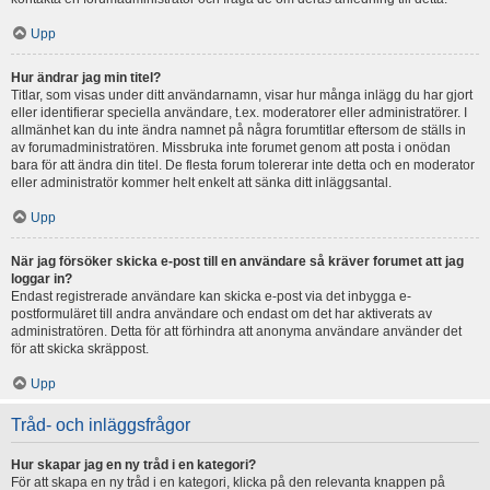
Upp
Hur ändrar jag min titel?
Titlar, som visas under ditt användarnamn, visar hur många inlägg du har gjort
eller identifierar speciella användare, t.ex. moderatorer eller administratörer. I
allmänhet kan du inte ändra namnet på några forumtitlar eftersom de ställs in
av forumadministratören. Missbruka inte forumet genom att posta i onödan
bara för att ändra din titel. De flesta forum tolererar inte detta och en moderator
eller administratör kommer helt enkelt att sänka ditt inläggsantal.
Upp
När jag försöker skicka e-post till en användare så kräver forumet att jag
loggar in?
Endast registrerade användare kan skicka e-post via det inbygga e-
postformuläret till andra användare och endast om det har aktiverats av
administratören. Detta för att förhindra att anonyma användare använder det
för att skicka skräppost.
Upp
Tråd- och inläggsfrågor
Hur skapar jag en ny tråd i en kategori?
För att skapa en ny tråd i en kategori, klicka på den relevanta knappen på