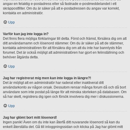
angav en felaktig e-postadress eller så fastnade e-postmeddelandet i ett
skräppostfilter. Om du är säker på att e-postadressen du angav var korrekt,
kontakta en administratör.
Upp
Varför kan jag inte logga in?
Det finns flera möjliga förklaringar till detta. Först och främst, försäkra dig om att
ditt användarnamn och lösenord stämmer. Om du är säker på att de stämmer,
kontakta administratören för att försäkra dig om att du inte har bannlysts från
forumet. Det är också möjligt att administratören har gjort en felinställning och
behöver åtgärda detta.
Upp
Jag har registrerat mig men kan inte logga in längre?!
Det är möjligt att en administratör har raderat eller inaktiverat ditt
användarkonto av någon orsak. Dessutom rensar många forum då och då bort
användare som inte postat på länge för att minska storleken på databasen. Om
så har skett, registrera dig igen och försök involvera dig mer i diskussionerna.
Upp
Jag har glömt bort mitt lösenord!
Ingen panik! Även om du inte kan återfå ditt nuvarande lösenord så kan du
enkelt återställa det. Gå till inloggningssidan och klicka på Jag har glömt mitt