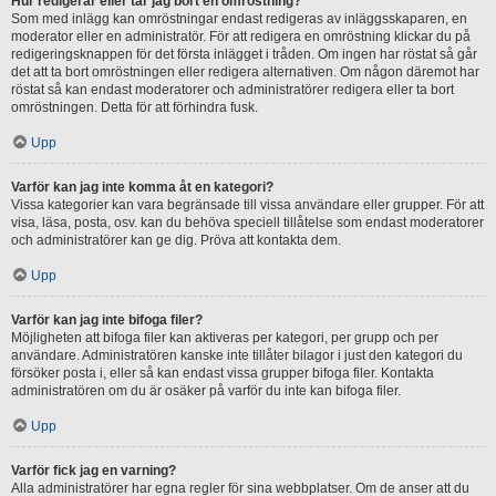
Hur redigerar eller tar jag bort en omröstning?
Som med inlägg kan omröstningar endast redigeras av inläggsskaparen, en
moderator eller en administratör. För att redigera en omröstning klickar du på
redigeringsknappen för det första inlägget i tråden. Om ingen har röstat så går
det att ta bort omröstningen eller redigera alternativen. Om någon däremot har
röstat så kan endast moderatorer och administratörer redigera eller ta bort
omröstningen. Detta för att förhindra fusk.
Upp
Varför kan jag inte komma åt en kategori?
Vissa kategorier kan vara begränsade till vissa användare eller grupper. För att
visa, läsa, posta, osv. kan du behöva speciell tillåtelse som endast moderatorer
och administratörer kan ge dig. Pröva att kontakta dem.
Upp
Varför kan jag inte bifoga filer?
Möjligheten att bifoga filer kan aktiveras per kategori, per grupp och per
användare. Administratören kanske inte tillåter bilagor i just den kategori du
försöker posta i, eller så kan endast vissa grupper bifoga filer. Kontakta
administratören om du är osäker på varför du inte kan bifoga filer.
Upp
Varför fick jag en varning?
Alla administratörer har egna regler för sina webbplatser. Om de anser att du