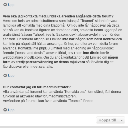
Upp
Vem ska jag kontakta med juridiska ärenden angående detta forum?
Vem som helst av administratörerna som listas på “Teamet”-sidan bör vara
lämpliga att kontakta med dina klagomål. Om du inte får något svar på detta
sätt så kan du kontakta ägaren av domänen eller, om detta forum ligger på en
gratistjänst (såsom Yahoo!, free.fr, f2s.com, osv.), abuse-avdelningen för den
tjänsten. Observera att phpBB Limited
inte har någon som helst kontroll
och
kan inte på något sätt hållas ansvariga för hur, var eller av vem detta forum
används. Kontakta inte phpBB Limited med anledning av något juridiskt
ärende (“cease and desist”, ansvar, förtal, osv.) som
inte direkt berör
webbplatsen phpBB.com. Om du ändå kontaktar phpBB Limited om
någon
form av tredjepartsanvändning av denna mjukvara
så förvänta dig ett
fåordigt svar eller inget svar alls.
Upp
Hur kontaktar jag en forumadministratör?
Alla användar på forumet kan använda "Kontakta oss"-formuläret, ifall denna
funktion är aktiverad utav forumadministratören.
Användare på forumet kan även använda "Teamet"-länken.
Upp
Hoppa till