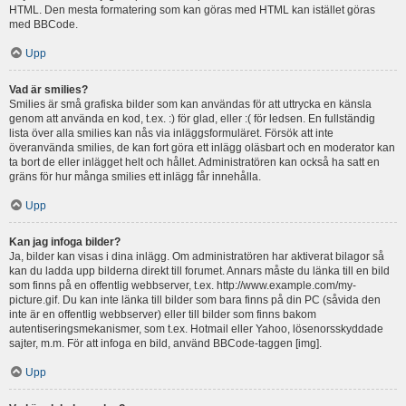
HTML. Den mesta formatering som kan göras med HTML kan istället göras
med BBCode.
Upp
Vad är smilies?
Smilies är små grafiska bilder som kan användas för att uttrycka en känsla
genom att använda en kod, t.ex. :) för glad, eller :( för ledsen. En fullständig
lista över alla smilies kan nås via inläggsformuläret. Försök att inte
överanvända smilies, de kan fort göra ett inlägg oläsbart och en moderator kan
ta bort de eller inlägget helt och hållet. Administratören kan också ha satt en
gräns för hur många smilies ett inlägg får innehålla.
Upp
Kan jag infoga bilder?
Ja, bilder kan visas i dina inlägg. Om administratören har aktiverat bilagor så
kan du ladda upp bilderna direkt till forumet. Annars måste du länka till en bild
som finns på en offentlig webbserver, t.ex. http://www.example.com/my-
picture.gif. Du kan inte länka till bilder som bara finns på din PC (såvida den
inte är en offentlig webbserver) eller till bilder som finns bakom
autentiseringsmekanismer, som t.ex. Hotmail eller Yahoo, lösenorsskyddade
sajter, m.m. För att infoga en bild, använd BBCode-taggen [img].
Upp