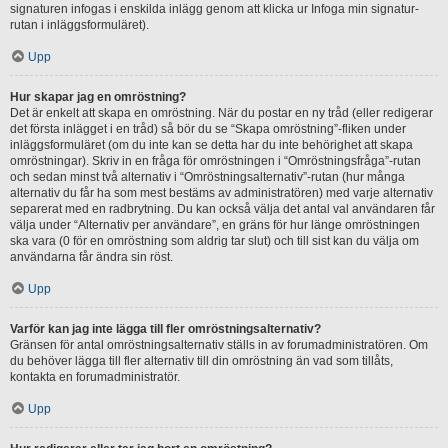
signaturen infogas i enskilda inlägg genom att klicka ur Infoga min signatur-
rutan i inläggsformuläret).
Upp
Hur skapar jag en omröstning?
Det är enkelt att skapa en omröstning. När du postar en ny tråd (eller redigerar
det första inlägget i en tråd) så bör du se “Skapa omröstning”-fliken under
inläggsformuläret (om du inte kan se detta har du inte behörighet att skapa
omröstningar). Skriv in en fråga för omröstningen i “Omröstningsfråga”-rutan
och sedan minst två alternativ i “Omröstningsalternativ”-rutan (hur många
alternativ du får ha som mest bestäms av administratören) med varje alternativ
separerat med en radbrytning. Du kan också välja det antal val användaren får
välja under “Alternativ per användare”, en gräns för hur länge omröstningen
ska vara (0 för en omröstning som aldrig tar slut) och till sist kan du välja om
användarna får ändra sin röst.
Upp
Varför kan jag inte lägga till fler omröstningsalternativ?
Gränsen för antal omröstningsalternativ ställs in av forumadministratören. Om
du behöver lägga till fler alternativ till din omröstning än vad som tillåts,
kontakta en forumadministratör.
Upp