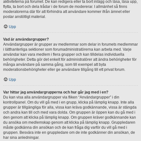
aktiviteterna på forumet. De kan redigera eller ta bort inlägg och låsa, låsa upp,
flytta, ta bort och dela trådar i de forum de modererar. I allmänhet så finns
moderatorerna där för att förhindra att användare kommer ifrån ämnet eller
postar anstötligt material.
Upp
Vad är användargrupper?
Användargrupper är grupper av medlemmar som delar in forumets medlemmar
i lätthanterliga sektioner som forumadministratörerna kan arbeta med. Varje
användar kan vara medlem i flera grupper och kan tilldelas individuella
behörigheter. Detta gör det enkelt för administratörer att ändra behörigheter för
många användare på samma gång, som till exempel att byta
moderationsbehörigheter eller ge användare tillgång till ett privat forum.
Upp
Var hittar jag användargrupperna och hur går jag med i en?
Du kan visa alla användargrupper via fliken “Användargrupper” i din
kontrollpanel. Om du vill gå med i en grupp, klicka på lämplig knapp. Inte alla
grupper är tillgängliga för alla, vissa kan kräva godkännande, vissa är stängda
och andra kan till och med vara dolda. Om gruppen är öppen kan du gå med i
den genom att klicka på lämplig knapp. Om gruppen kräver godkännande kan
du ansöka om medlemskap genom att klicka på lämplig knapp. Gruppledaren
måste godkänna din ansökan och de kan fråga dig varför du vill gå med i
gruppen. Besvära inte en gruppledare om de inte godkänner din ansökan, de
har sina anledningar.