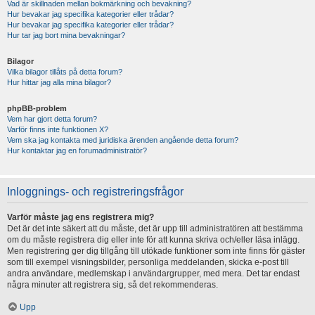
Vad är skillnaden mellan bokmärkning och bevakning?
Hur bevakar jag specifika kategorier eller trådar?
Hur bevakar jag specifika kategorier eller trådar?
Hur tar jag bort mina bevakningar?
Bilagor
Vilka bilagor tillåts på detta forum?
Hur hittar jag alla mina bilagor?
phpBB-problem
Vem har gjort detta forum?
Varför finns inte funktionen X?
Vem ska jag kontakta med juridiska ärenden angående detta forum?
Hur kontaktar jag en forumadministratör?
Inloggnings- och registreringsfrågor
Varför måste jag ens registrera mig?
Det är det inte säkert att du måste, det är upp till administratören att bestämma
om du måste registrera dig eller inte för att kunna skriva och/eller läsa inlägg.
Men registrering ger dig tillgång till utökade funktioner som inte finns för gäster
som till exempel visningsbilder, personliga meddelanden, skicka e-post till
andra användare, medlemskap i användargrupper, med mera. Det tar endast
några minuter att registrera sig, så det rekommenderas.
Upp