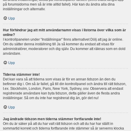
på forumsidorna men så är inte alltid fallet). Här kan du ändra alla dina
inställningar och alternativ.
Upp
Hur förhindrar jag att mitt användarnamn visas i listorna över vilka som är
online?
I kontrollpanelen under “Inställningar” finns alternativet Dölj att jag är online.
Om du sätter denna inställning till Ja så kommer du endast att visas för
administratörer, moderatorer och dig själv. Du kommer att räknas som en dold
användare.
Upp
Tiderna stämmer inte!
Det kan vara så att tiderna som visas är för en annan tidszon än den du
befinner dig i. Om så är fallet, gå till din kontrollpanel och ändra till rätt tidszon,
t.ex. Stockholm, London, Paris, New York, Sydney, osv. Observera att endast
registrerade användare kan byta tidszon, detta gäller även de flesta andra
inställningar. Så om du inte har registrerat dig än, gör det nu!
Upp
Jag ändrade tidszon men tiderna stämmer fortfarande inte!
Om du är säker på att du har valt rätt tidszon och att du har har ställt in
sommartid korrekt och tiderna fortfarande inte stämmer så är serverns klocka