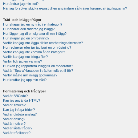
Hur ändrar jag min titel?
När jag försöker skicka e-post till en användare så kräver forumet att jag loggar in?
Tråd- och inläggsfrågor
Hur skapar jag en ny tråd i en kategori?
Hur ändrar och raderar jag inlägg?
Hur lägger jag till en signatur till mitt inlägg?
Hur skapar jag en omröstning?
Varför kan jag inte lägga till fler omröstningsalternativ?
Hur redigerar eller tar jag bort en omröstning?
Varför kan jag inte komma åt en kategori?
Varför kan jag inte bifoga filer?
Varför fick jag en varning?
Hur kan jag rapportera inlägg till en moderator?
Vad är “Spara”-knappen i trådformuläret till för?
Varför måste mitt inlägg godkännas?
Hur knuffar jag upp min tråd?
Formatering och trådtyper
Vad är BBCode?
Kan jag använda HTML?
Vad är smilies?
Kan jag infoga bilder?
Vad är globala anslag?
Vad är anslag?
Vad är notiser?
Vad är låsta trådar?
Vad är trådikoner?