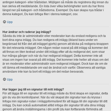
antingen kategori- eller trådsidan. Möjligen så måste du registrera dig innan du
kan skriva ett meddelande. En lista över vilka behörigheter som du har finns
längst ner på kategori- och trådsidorna. Exempel: Du kan skapa nya trådar i
denna kategori, Du kan bifoga filer i denna kategori, osv.
Upp
Hur ändrar och raderar jag inlägg?
Såvida du inte är administratör eller moderator kan du endast redigera och ta
bort dina egna inlägg. Du kan redigera ett inlägg (ibland bara under en
begränsad tid från det att inlägget gjorts) genom att klicka på redigera-knappen
för det relevanta inlägget. Om någon redan svarat på ditt inlägg så kommer det
att finnas en liten textrad under ditt inlägg efter att du redigerat det, som visar
hur många gånger och när du har redigerat inlägget. Detta kommer inte att
visas om ingen har svarat på ditt inlägg. Det kommer inte heller att visas om det
är en moderator eller administratör som redigerat inlägget. Dock kan de om de
vill lämna ett meddelande om vad de ändrat och varför. Observera att vanliga
användare inte kan ta bort ett inlägg om det redan besvarats.
Upp
Hur lägger jag till en signatur till mitt inlägg?
För att lägga till en signatur till ett inlägg måste du först skapa en signatur, detta
gör du via din kontrollpanel. När du väl skapat din signatur kan du kryssa i
Infoga min signatur-rutan i inläggsformuläret för att lägga till din signatur till ditt
inlägg. Du kan också automatiskt alltid infoga din signatur till alla dina inlägg
genom att ändra inställningarna i din profil (du kan fortfarande förhindra att