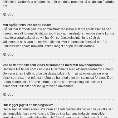
felinställd. Underrätta en administratör om detta problem så att de kan åtgärda
det.
Upp
Mitt språk finns inte med i listan!
I så fall har förmodligen inte administratören installerat ditt språk eller så har
ingen översatt forumet till ditt språk. Fråga administratören om de skulle kunna
installera språkpaketet du vill ha. Om språkpaketet inte finns så är du
välkommen att skapa en ny översättning. Mer information finns på phpBB
Limiteds webbplats (använd länken längst ner på forumsidorna).
Upp
Vad är det för bild som visas tillsammans med mitt användarnamn?
Det finns två bilder som kan visas tillsammans med ett användarnamn i inlägg.
Den ena är en titelbild, oftast är dessa bilder i form av stjärnor, prickar eller
block som visar hur många inlägg du har gjort eller din status på forumet. Den
andra bilden, oftast är den större, är känd som en visningsbild och är i
allmänhet unik eller personlig för varje användare.
Upp
Hur lägger jag till en visningsbild?
Det är upp till forumadministratören att tillåta visningsbilder och välja vilka sätt
visningsbilder kan användas på. Om du inte kan använda visningsbilder,
kontakta en forumadministratör och fråga de om deras anledning till detta.