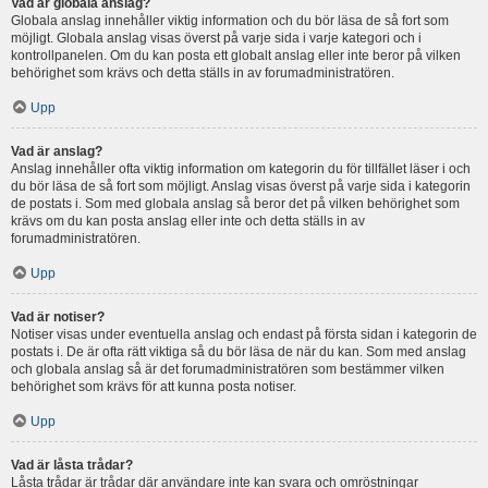
Vad är globala anslag?
Globala anslag innehåller viktig information och du bör läsa de så fort som
möjligt. Globala anslag visas överst på varje sida i varje kategori och i
kontrollpanelen. Om du kan posta ett globalt anslag eller inte beror på vilken
behörighet som krävs och detta ställs in av forumadministratören.
Upp
Vad är anslag?
Anslag innehåller ofta viktig information om kategorin du för tillfället läser i och
du bör läsa de så fort som möjligt. Anslag visas överst på varje sida i kategorin
de postats i. Som med globala anslag så beror det på vilken behörighet som
krävs om du kan posta anslag eller inte och detta ställs in av
forumadministratören.
Upp
Vad är notiser?
Notiser visas under eventuella anslag och endast på första sidan i kategorin de
postats i. De är ofta rätt viktiga så du bör läsa de när du kan. Som med anslag
och globala anslag så är det forumadministratören som bestämmer vilken
behörighet som krävs för att kunna posta notiser.
Upp
Vad är låsta trådar?
Låsta trådar är trådar där användare inte kan svara och omröstningar