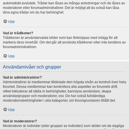
automatiskt avslutats. Trådar kan låsas av många anledningar och de låses av
moderatorer eller forumadministratörer. Det är möjligt att du också kan låsa
dina egna trådar om du har behörighet.
Upp
Vad är trådikoner?
Trådikoner är användarvalda bilder som kan förknippas med inlägg för att
markera dess innehåll. Om det går att använda trådikoner eller inte bestäms av
forumadministratören.
Upp
Användarnivåer och grupper
Vad är administratörer?
Administratörer är medlemmar tilldelade den högsta nivån av kontroll över hela
forumet. Dessa medlemmar kan kontrollera alla aspekter av forumets drift,
vilket inkluderar att ställa in behörigheter, bannlysa användare, skapa
användargrupper och moderatorer, osv. De har också fullständiga
moderationsbehörigheter i alla kategorier, om forumgrundaren tillåtit det.
Upp
Vad är moderatorer?
Moderatorer är individer (eller grupper av individer) som sköter om de dagliga