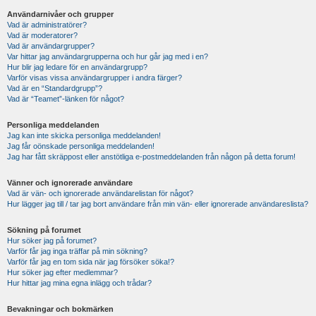
Användarnivåer och grupper
Vad är administratörer?
Vad är moderatorer?
Vad är användargrupper?
Var hittar jag användargrupperna och hur går jag med i en?
Hur blir jag ledare för en användargrupp?
Varför visas vissa användargrupper i andra färger?
Vad är en “Standardgrupp”?
Vad är “Teamet”-länken för något?
Personliga meddelanden
Jag kan inte skicka personliga meddelanden!
Jag får oönskade personliga meddelanden!
Jag har fått skräppost eller anstötliga e-postmeddelanden från någon på detta forum!
Vänner och ignorerade användare
Vad är vän- och ignorerade användarelistan för något?
Hur lägger jag till / tar jag bort användare från min vän- eller ignorerade användareslista?
Sökning på forumet
Hur söker jag på forumet?
Varför får jag inga träffar på min sökning?
Varför får jag en tom sida när jag försöker söka!?
Hur söker jag efter medlemmar?
Hur hittar jag mina egna inlägg och trådar?
Bevakningar och bokmärken