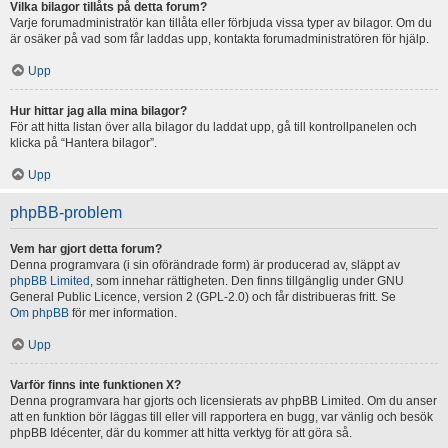
Vilka bilagor tillåts på detta forum?
Varje forumadministratör kan tillåta eller förbjuda vissa typer av bilagor. Om du
är osäker på vad som får laddas upp, kontakta forumadministratören för hjälp.
Upp
Hur hittar jag alla mina bilagor?
För att hitta listan över alla bilagor du laddat upp, gå till kontrollpanelen och
klicka på “Hantera bilagor”.
Upp
phpBB-problem
Vem har gjort detta forum?
Denna programvara (i sin oförändrade form) är producerad av, släppt av
phpBB Limited
, som innehar rättigheten. Den finns tillgänglig under GNU
General Public Licence, version 2 (GPL-2.0) och får distribueras fritt. Se
Om phpBB
för mer information.
Upp
Varför finns inte funktionen X?
Denna programvara har gjorts och licensierats av phpBB Limited. Om du anser
att en funktion bör läggas till eller vill rapportera en bugg, var vänlig och besök
phpBB Idécenter, där du kommer att hitta verktyg för att göra så.