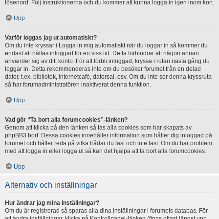
lösenord. Följ instruktionerna och du kommer att kunna logga in igen inom kort.
Upp
Varför loggas jag ut automatiskt?
Om du inte kryssar i Logga in mig automatiskt när du loggar in så kommer du
endast att hållas inloggad för en viss tid. Detta förhindrar att någon annan
använder sig av ditt konto. För att förbli inloggad, kryssa i rutan nästa gång du
loggar in. Detta rekommenderas inte om du besöker forumet från en delad
dator, t.ex. bibliotek, internetcafé, datorsal, osv. Om du inte ser denna kryssruta
så har forumadministratören inaktiverat denna funktion.
Upp
Vad gör “Ta bort alla forumcookies”-länken?
Genom att klicka på den länken så tas alla cookies som har skapats av
phpBB3 bort. Dessa cookies innehåller information som håller dig inloggad på
forumet och håller reda på vilka trådar du läst och inte läst. Om du har problem
med att logga in eller logga ut så kan det hjälpa att ta bort alla forumcookies.
Upp
Alternativ och inställningar
Hur ändrar jag mina inställningar?
Om du är registrerad så sparas alla dina inställningar i forumets databas. För
att ändra inställningar, klicka på Kontrollpanel-länken (finns oftast längst upp