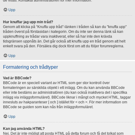
de visas. Kontakta administratören för mer information.
Upp
Hur knuffar jag upp min tråd?
Genom att klicka på “Knuffa upp tråd”-länken i tråden så kan du "knuffa upp"
tråden överst på förstasidan i kategorin. Om du inte ser denna länk så kan
uppknuffning av trådar vara inaktiverat, eller så har inte den krävda
tidsgränsen uppnåts än. Det går också att knuffa upp en tråd genom att helt
enkelt svara på den. Försäkra dig dock först om att du följer forumreglerna.
Upp
Formatering och trådtyper
Vad är BBCode?
BBCode är en speciell variant av HTML som ger stor kontroll över
formateringen av särskilda objekt i ett inlägg. Om du kan använda BBCode
eller inte bestäms av administratören (du kan också inaktivera det i specifika
inlägg via inläggsformuläret). BBCode liknar i mångt och mycket HTML, taggar
innesluts av hakparanteser [ och ] istället för < och >. För mer information om
BBCode se guiden som kan nås från inläggsformuläret.
Upp
Kan jag använda HTML?
Nej. Det är inte möjligt att posta HTML på detta forum och få det tolkat som