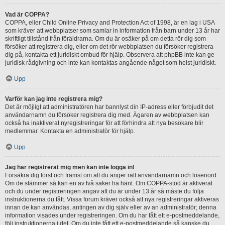
Vad är COPPA?
COPPA, eller Child Online Privacy and Protection Act of 1998, är en lag i USA
som kräver att webbplatser som samlar in information från barn under 13 år har
skriftligt tillstånd från föräldrarna. Om du är osäker på om detta rör dig som
försöker att registrera dig, eller om det rör webbplatsen du försöker registrera
dig på, kontakta ett juridiskt ombud för hjälp. Observera att phpBB inte kan ge
juridisk rådgivning och inte kan kontaktas angående något som helst juridiskt.
Upp
Varför kan jag inte registrera mig?
Det är möjligt att administratören har bannlyst din IP-adress eller förbjudit det
användarnamn du försöker registrera dig med. Ägaren av webbplatsen kan
också ha inaktiverat nyregistreringar för att förhindra att nya besökare blir
medlemmar. Kontakta en administratör för hjälp.
Upp
Jag har registrerat mig men kan inte logga in!
Försäkra dig först och främst om att du anger rätt användarnamn och lösenord.
Om de stämmer så kan en av två saker ha hänt. Om COPPA-stöd är aktiverat
och du under registreringen angav att du är under 13 år så måste du följa
instruktionerna du fått. Vissa forum kräver också att nya registreringar aktiveras
innan de kan användas, antingen av dig själv eller av an administratör; denna
information visades under registreringen. Om du har fått ett e-postmeddelande,
följ instruktionerna i det. Om du inte fått ett e-postmeddelande så kanske du