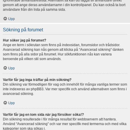
ignorerade användareslista. Alternativt så kan du lägga till användare direkt
genom att ange deras användarnamn i din kontrollpanel. Du kan också ta bort
användare från din lista på samma sida.
Upp
Sökning på forumet
Hur söker jag på forumet?
Ange en term i sökrutan som finns på indexsidan, forumsidor och trådsidor.
Avancerad sökning kan nås genom att klicka på “Avancerad sökning”-länken
som finns på alla sidor på forumet. Hur sökfunktionen nås kan variera
beroende på vilken stil som används.
Upp
Varför får jag inga träffar på min sökning?
Din sökning var förmodligen för vag och innehöll för många vanliga termer som
inte indexeras av phpBB3. Var mer specifik och använd alternativen som finns i
avancerad sökning.
Upp
Varför får jag en tom sida när jag försöker söka!?
Din sökning resulterade i för många resultat för webbservern att hantera.
Använd “Avancerad sökning” och var mer specifik med termerna och med vilka
kategorier som ska sökas i.