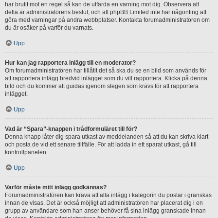
har brutit mot en regel så kan de utfärda en varning mot dig. Observera att
detta är administratörens beslut, och att phpBB Limited inte har någonting att
göra med varningar på andra webbplatser. Kontakta forumadministratören om
du är osäker på varför du varnats.
Upp
Hur kan jag rapportera inlägg till en moderator?
Om forumadministratören har tillåtit det så ska du se en bild som används för
att rapportera inlägg bredvid inlägget som du vill rapportera. Klicka på denna
bild och du kommer att guidas igenom stegen som krävs för att rapportera
inlägget.
Upp
Vad är “Spara”-knappen i trådformuläret till för?
Denna knapp låter dig spara utkast av meddelanden så att du kan skriva klart
och posta de vid ett senare tillfälle. För att ladda in ett sparat utkast, gå till
kontrollpanelen.
Upp
Varför måste mitt inlägg godkännas?
Forumadministratören kan kräva att alla inlägg i kategorin du postar i granskas
innan de visas. Det är också möjligt att administratören har placerat dig i en
grupp av användare som han anser behöver få sina inlägg granskade innan