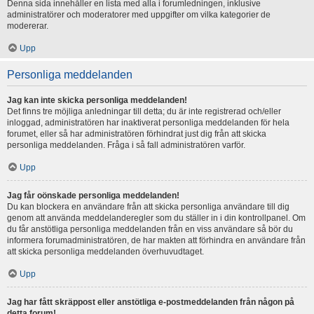
Denna sida innehåller en lista med alla i forumledningen, inklusive
administratörer och moderatorer med uppgifter om vilka kategorier de
modererar.
Upp
Personliga meddelanden
Jag kan inte skicka personliga meddelanden!
Det finns tre möjliga anledningar till detta; du är inte registrerad och/eller
inloggad, administratören har inaktiverat personliga meddelanden för hela
forumet, eller så har administratören förhindrat just dig från att skicka
personliga meddelanden. Fråga i så fall administratören varför.
Upp
Jag får oönskade personliga meddelanden!
Du kan blockera en användare från att skicka personliga användare till dig
genom att använda meddelanderegler som du ställer in i din kontrollpanel. Om
du får anstötliga personliga meddelanden från en viss användare så bör du
informera forumadministratören, de har makten att förhindra en användare från
att skicka personliga meddelanden överhuvudtaget.
Upp
Jag har fått skräppost eller anstötliga e-postmeddelanden från någon på
detta forum!