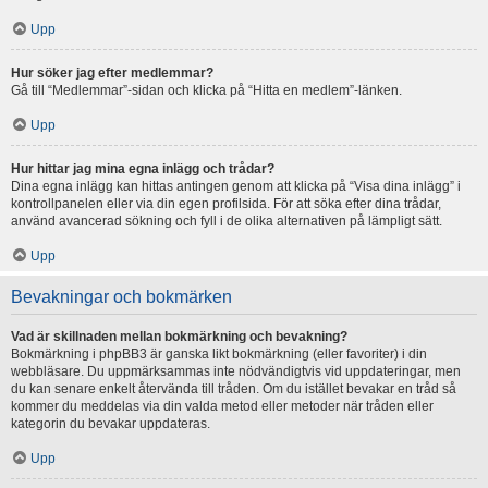
Upp
Hur söker jag efter medlemmar?
Gå till “Medlemmar”-sidan och klicka på “Hitta en medlem”-länken.
Upp
Hur hittar jag mina egna inlägg och trådar?
Dina egna inlägg kan hittas antingen genom att klicka på “Visa dina inlägg” i
kontrollpanelen eller via din egen profilsida. För att söka efter dina trådar,
använd avancerad sökning och fyll i de olika alternativen på lämpligt sätt.
Upp
Bevakningar och bokmärken
Vad är skillnaden mellan bokmärkning och bevakning?
Bokmärkning i phpBB3 är ganska likt bokmärkning (eller favoriter) i din
webbläsare. Du uppmärksammas inte nödvändigtvis vid uppdateringar, men
du kan senare enkelt återvända till tråden. Om du istället bevakar en tråd så
kommer du meddelas via din valda metod eller metoder när tråden eller
kategorin du bevakar uppdateras.
Upp