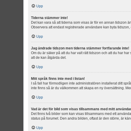
Upp
Tiderna stämmer inte!
Det kan vara så att tiderna som visas är för en annan tidszon än d
Observera att endast registrerade användare kan byta tidszon, de
Upp
Jag ändrade tidszon men tiderna stämmer fortfarande inte!
Om du är säker på att du har valt rätt tidszon och att du har har
att de kan åtgärda det.
Upp
Mitt språk finns inte med i listan!
I så fall har förmodligen inte administratören installerat ditt sp
inte finns så är du välkommen att skapa en ny översättning. M
Upp
Vad är det för bild som visas tillsammans med mitt använd
Det finns två bilder som kan visas tillsammans med ett användarna
status på forumet. Den andra bilden, oftast är den större, är kä
Upp