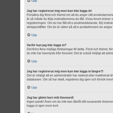
Upp
Jag har registrerat mig men kan inte logga in!
Försäkra dig först och främst om att du anger rätt användarna
år så måste du följa instruktionerna du fått. Vissa forum kräver
registreringen. Om du har fått ett e-postmeddelande, följ instr
skräppostfilter. Om du är säker på att e-postadressen du angav v
Upp
Varför kan jag inte logga in?
Det finns flera möjliga förklaringar till detta. Först och främst
du inte har bannlysts från forumet. Det är också möjligt att admi
Upp
Jag har registrerat mig men kan inte logga in längre?!
Det är möjligt att en administratör har raderat eller inaktiver
databasen. Om så har skett, registrera dig igen och försök invo
Upp
Jag har glömt bort mitt lösenord!
Ingen panik! Även om du inte kan återfå ditt nuvarande lösenord
logga in igen inom kort.