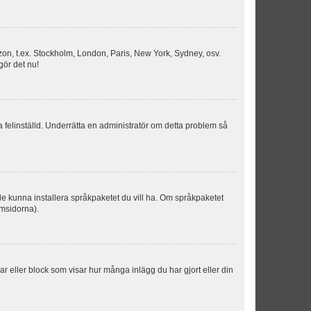
idszon, t.ex. Stockholm, London, Paris, New York, Sydney, osv.
gör det nu!
ka felinställd. Underrätta en administratör om detta problem så
kulle kunna installera språkpaketet du vill ha. Om språkpaketet
umsidorna).
kar eller block som visar hur många inlägg du har gjort eller din