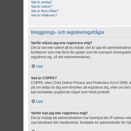
Vad är anslag?
Vad är notiser?
Vad är låsta trådar?
Vad är trådikoner?
Inloggnings- och registreringsfrågor
Varför måste jag ens registrera mig?
Det är det inte säkert att du måste, det är upp till administratör
funktioner som inte finns för gäster som till exempel visnings
registrera sig, så det rekommenderas.
Upp
Vad är COPPA?
COPPA, eller Child Online Privacy and Protection Act of 1998, är
på om detta rör dig som försöker att registrera dig, eller om det
kan kontaktas angående något som helst juridiskt.
Upp
Varför kan jag inte registrera mig?
Det är möjligt att administratören har bannlyst din IP-adress el
nya besökare blir medlemmar. Kontakta en administratör för hjä