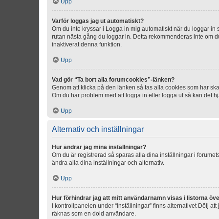
Upp
Varför loggas jag ut automatiskt?
Om du inte kryssar i Logga in mig automatiskt när du loggar in så
rutan nästa gång du loggar in. Detta rekommenderas inte om du b
inaktiverat denna funktion.
Upp
Vad gör “Ta bort alla forumcookies”-länken?
Genom att klicka på den länken så tas alla cookies som har skap
Om du har problem med att logga in eller logga ut så kan det hjä
Upp
Alternativ och inställningar
Hur ändrar jag mina inställningar?
Om du är registrerad så sparas alla dina inställningar i forumets
ändra alla dina inställningar och alternativ.
Upp
Hur förhindrar jag att mitt användarnamn visas i listorna öve
I kontrollpanelen under “Inställningar” finns alternativet Dölj a
räknas som en dold användare.