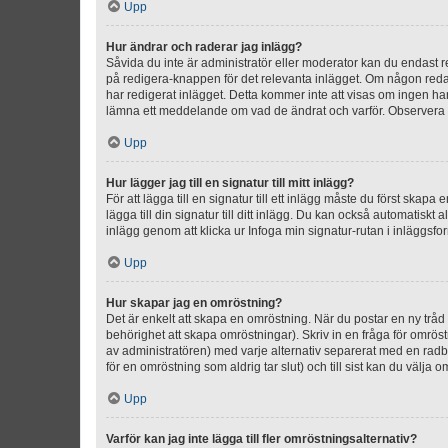
Upp
Hur ändrar och raderar jag inlägg?
Såvida du inte är administratör eller moderator kan du endast re
på redigera-knappen för det relevanta inlägget. Om någon redan 
har redigerat inlägget. Detta kommer inte att visas om ingen har
lämna ett meddelande om vad de ändrat och varför. Observera at
Upp
Hur lägger jag till en signatur till mitt inlägg?
För att lägga till en signatur till ett inlägg måste du först skapa
lägga till din signatur till ditt inlägg. Du kan också automatiskt 
inlägg genom att klicka ur Infoga min signatur-rutan i inläggsfor
Upp
Hur skapar jag en omröstning?
Det är enkelt att skapa en omröstning. När du postar en ny tråd 
behörighet att skapa omröstningar). Skriv in en fråga för omrös
av administratören) med varje alternativ separerat med en radb
för en omröstning som aldrig tar slut) och till sist kan du välja 
Upp
Varför kan jag inte lägga till fler omröstningsalternativ?