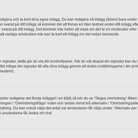
digera och ta bort dina egna inlägg. Du kan redigera ett inlägg (ibland bara under e
svarat på ditt inlägg så kommer det att finnas en liten textrad under ditt inlägg ef
 svarat på ditt inlägg. Det kommer inte heller att visas om det är en moderator elle
t vanliga användare inte kan ta bort ett inlägg om det redan besvarats.
 en signatur, detta gör du via din kontrollpanel. När du väl skapat din signatur kan du 
alltid infoga din signatur till alla dina inlägg genom att ändra inställningarna i din pr
muläret).
(eller redigerar det första inlägget i en tråd) så bör du se “Skapa omröstning”-flike
tningen i “Omröstningsfråga”-rutan och sedan minst två alternativ i “Omröstningsal
rytning. Du kan också välja det antal val användaren får välja under “Alternativ pe
om användarna får ändra sin röst.