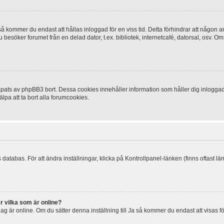
 kommer du endast att hållas inloggad för en viss tid. Detta förhindrar att någon ann
esöker forumet från en delad dator, t.ex. bibliotek, internetcafé, datorsal, osv. O
ats av phpBB3 bort. Dessa cookies innehåller information som håller dig inloggad på
lpa att ta bort alla forumcookies.
 databas. För att ändra inställningar, klicka på Kontrollpanel-länken (finns oftast lä
r vilka som är online?
tt jag är online. Om du sätter denna inställning till Ja så kommer du endast att visas 