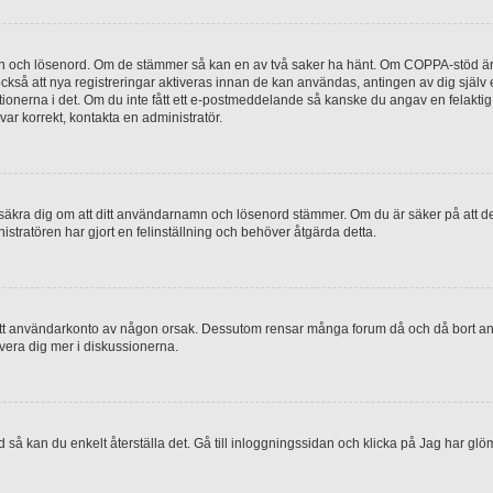
mn och lösenord. Om de stämmer så kan en av två saker ha hänt. Om COPPA-stöd är 
 också att nya registreringar aktiveras innan de kan användas, antingen av dig själv
uktionerna i det. Om du inte fått ett e-postmeddelande så kanske du angav en felakti
ar korrekt, kontakta en administratör.
, försäkra dig om att ditt användarnamn och lösenord stämmer. Om du är säker på att d
nistratören har gjort en felinställning och behöver åtgärda detta.
at ditt användarkonto av någon orsak. Dessutom rensar många forum då och då bort a
lvera dig mer i diskussionerna.
 så kan du enkelt återställa det. Gå till inloggningssidan och klicka på Jag har glö