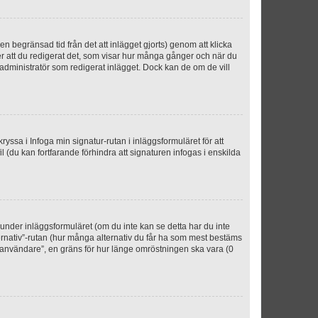
n begränsad tid från det att inlägget gjorts) genom att klicka
ter att du redigerat det, som visar hur många gånger och när du
r administratör som redigerat inlägget. Dock kan de om de vill
kryssa i Infoga min signatur-rutan i inläggsformuläret för att
ofil (du kan fortfarande förhindra att signaturen infogas i enskilda
n under inläggsformuläret (om du inte kan se detta har du inte
ternativ”-rutan (hur många alternativ du får ha som mest bestäms
r användare”, en gräns för hur länge omröstningen ska vara (0