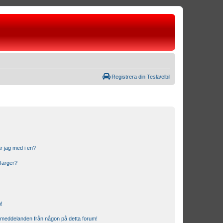
Registrera din Tesla/elbil
r jag med i en?
 färger?
n!
ostmeddelanden från någon på detta forum!