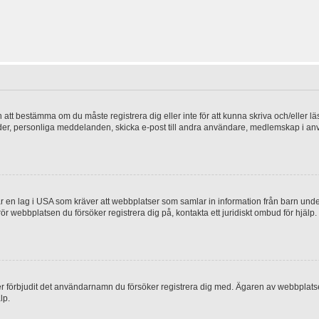
en att bestämma om du måste registrera dig eller inte för att kunna skriva och/eller lä
bilder, personliga meddelanden, skicka e-post till andra användare, medlemskap i a
 en lag i USA som kräver att webbplatser som samlar in information från barn under 1
 rör webbplatsen du försöker registrera dig på, kontakta ett juridiskt ombud för hjäl
ler förbjudit det användarnamn du försöker registrera dig med. Ägaren av webbplatsen
lp.