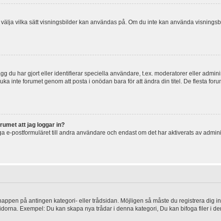
 och välja vilka sätt visningsbilder kan användas på. Om du inte kan använda visning
g du har gjort eller identifierar speciella användare, t.ex. moderatorer eller admin
uka inte forumet genom att posta i onödan bara för att ändra din titel. De flesta foru
rumet att jag loggar in?
a e-postformuläret till andra användare och endast om det har aktiverats av admini
knappen på antingen kategori- eller trådsidan. Möjligen så måste du registrera dig i
idorna. Exempel: Du kan skapa nya trådar i denna kategori, Du kan bifoga filer i de