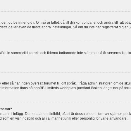
en du befinner dig i. Om så är fallet, gå till din kontrollpanel och ändra till rätt t
tta gäller även de flesta andra inställningar. Så om du inte har registrerat dig än, 
 ställt in sommartid korrekt och tiderna fortfarande inte stämmer så är serverns kloc
råk eller så har ingen översatt forumet till ditt språk. Fråga administratören om de s
er information finns på phpBB Limiteds webbplats (använd länken längst ner på for
arnamn?
mn i inlägg. Den ena är en titelbild, oftast är dessa bilder i form av stjärnor, pric
nd som en visningsbild och är i allmänhet unik eller personlig för varje användare.