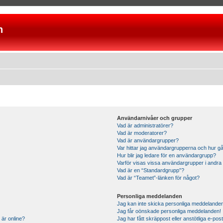
n
Användarnivåer och grupper
Vad är administratörer?
Vad är moderatorer?
Vad är användargrupper?
Var hittar jag användargrupperna och hur gå
Hur blir jag ledare för en användargrupp?
Varför visas vissa användargrupper i andra
Vad är en “Standardgrupp”?
Vad är “Teamet”-länken för något?
Personliga meddelanden
Jag kan inte skicka personliga meddelande
Jag får oönskade personliga meddelanden!
 är online?
Jag har fått skräppost eller anstötliga e-p