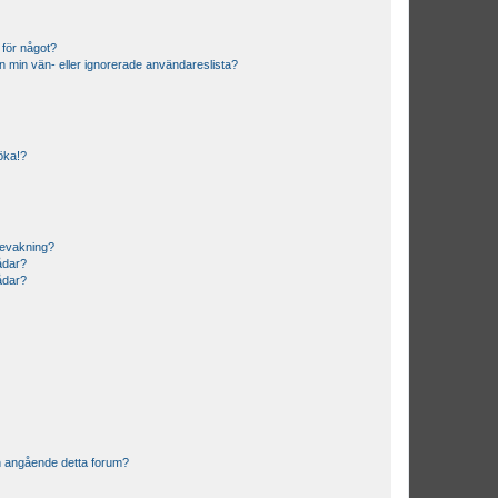
 för något?
från min vän- eller ignorerade användareslista?
söka!?
bevakning?
rådar?
rådar?
n angående detta forum?