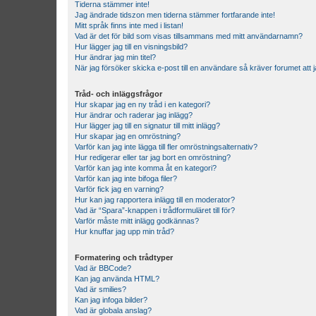
Tiderna stämmer inte!
Jag ändrade tidszon men tiderna stämmer fortfarande inte!
Mitt språk finns inte med i listan!
Vad är det för bild som visas tillsammans med mitt användarnamn?
Hur lägger jag till en visningsbild?
Hur ändrar jag min titel?
När jag försöker skicka e-post till en användare så kräver forumet att j
Tråd- och inläggsfrågor
Hur skapar jag en ny tråd i en kategori?
Hur ändrar och raderar jag inlägg?
Hur lägger jag till en signatur till mitt inlägg?
Hur skapar jag en omröstning?
Varför kan jag inte lägga till fler omröstningsalternativ?
Hur redigerar eller tar jag bort en omröstning?
Varför kan jag inte komma åt en kategori?
Varför kan jag inte bifoga filer?
Varför fick jag en varning?
Hur kan jag rapportera inlägg till en moderator?
Vad är “Spara”-knappen i trådformuläret till för?
Varför måste mitt inlägg godkännas?
Hur knuffar jag upp min tråd?
Formatering och trådtyper
Vad är BBCode?
Kan jag använda HTML?
Vad är smilies?
Kan jag infoga bilder?
Vad är globala anslag?