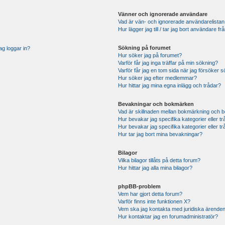
Vänner och ignorerade användare
Vad är vän- och ignorerade användarelistan
Hur lägger jag till / tar jag bort användare 
Sökning på forumet
ag loggar in?
Hur söker jag på forumet?
Varför får jag inga träffar på min sökning?
Varför får jag en tom sida när jag försöker 
Hur söker jag efter medlemmar?
Hur hittar jag mina egna inlägg och trådar?
Bevakningar och bokmärken
Vad är skillnaden mellan bokmärkning och 
Hur bevakar jag specifika kategorier eller t
Hur bevakar jag specifika kategorier eller t
Hur tar jag bort mina bevakningar?
Bilagor
Vilka bilagor tillåts på detta forum?
Hur hittar jag alla mina bilagor?
phpBB-problem
Vem har gjort detta forum?
Varför finns inte funktionen X?
Vem ska jag kontakta med juridiska ärende
Hur kontaktar jag en forumadministratör?