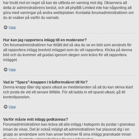
har brutit mot en regel så kan de utfärda en varning mot dig. Observera att
detta är administratörens beslut, och att phpBB Limited inte har någonting att
göra med varningar på andra webbplatser. Kontakta forumadministratören om
du är osäker på varför du varnats.
Upp
Hur kan jag rapportera inlägg till en moderator?
Om forumadministratören har tillåtit det så ska du se en bild som används för
att rapportera inlägg bredvid inlägget som du vill rapportera. Klicka på denna
bild och du kommer att guidas igenom stegen som krävs för att rapportera
inlägget.
Upp
Vad är “Spara”-knappen i trådformuläret till för?
Denna knapp låter dig spara utkast av meddelanden så att du kan skriva klart
och posta de vid ett senare tillfälle. För att ladda in ett sparat utkast, gå till
kontrollpanelen.
Upp
Varför måste mitt inlägg godkännas?
Forumadministratören kan kräva att alla inlägg i kategorin du postar i granskas
innan de visas. Det är också möjligt att administratören har placerat dig i en
grupp av användare som han anser behöver få sina inlägg granskade innan