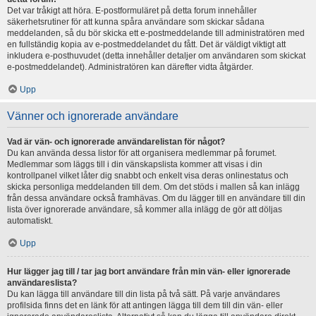
Det var tråkigt att höra. E-postformuläret på detta forum innehåller
säkerhetsrutiner för att kunna spåra användare som skickar sådana
meddelanden, så du bör skicka ett e-postmeddelande till administratören med
en fullständig kopia av e-postmeddelandet du fått. Det är väldigt viktigt att
inkludera e-posthuvudet (detta innehåller detaljer om användaren som skickat
e-postmeddelandet). Administratören kan därefter vidta åtgärder.
Upp
Vänner och ignorerade användare
Vad är vän- och ignorerade användarelistan för något?
Du kan använda dessa listor för att organisera medlemmar på forumet.
Medlemmar som läggs till i din vänskapslista kommer att visas i din
kontrollpanel vilket låter dig snabbt och enkelt visa deras onlinestatus och
skicka personliga meddelanden till dem. Om det stöds i mallen så kan inlägg
från dessa användare också framhävas. Om du lägger till en användare till din
lista över ignorerade användare, så kommer alla inlägg de gör att döljas
automatiskt.
Upp
Hur lägger jag till / tar jag bort användare från min vän- eller ignorerade
användareslista?
Du kan lägga till användare till din lista på två sätt. På varje användares
profilsida finns det en länk för att antingen lägga till dem till din vän- eller