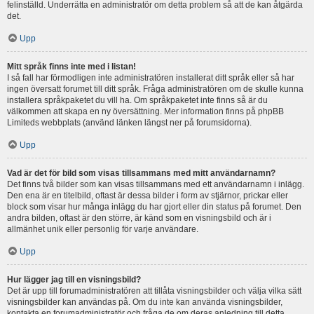
felinställd. Underrätta en administratör om detta problem så att de kan åtgärda
det.
Upp
Mitt språk finns inte med i listan!
I så fall har förmodligen inte administratören installerat ditt språk eller så har
ingen översatt forumet till ditt språk. Fråga administratören om de skulle kunna
installera språkpaketet du vill ha. Om språkpaketet inte finns så är du
välkommen att skapa en ny översättning. Mer information finns på phpBB
Limiteds webbplats (använd länken längst ner på forumsidorna).
Upp
Vad är det för bild som visas tillsammans med mitt användarnamn?
Det finns två bilder som kan visas tillsammans med ett användarnamn i inlägg.
Den ena är en titelbild, oftast är dessa bilder i form av stjärnor, prickar eller
block som visar hur många inlägg du har gjort eller din status på forumet. Den
andra bilden, oftast är den större, är känd som en visningsbild och är i
allmänhet unik eller personlig för varje användare.
Upp
Hur lägger jag till en visningsbild?
Det är upp till forumadministratören att tillåta visningsbilder och välja vilka sätt
visningsbilder kan användas på. Om du inte kan använda visningsbilder,
kontakta en forumadministratör och fråga de om deras anledning till detta.