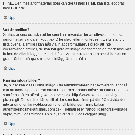
HTML. Den mesta formatering som kan göras med HTML kan istället göras
med BBCode.
Upp
Vad är smilies?
Smilies är små grafiska bilder som kan användas för att uttrycka en känsla
genom att använda en kod, t.ex. :) för glad, eller :( för ledsen. En fullständig
lista över alla smilies kan nås via inläggsformuläret. Försök att inte
överanvända smilies, de kan fort göra ett inlägg oläsbart och en moderator kan
ta bort de eller inlägget helt och hållet. Administratören kan också ha satt en
gräns för hur många smilies ett inlägg får innehålla.
Upp
Kan jag infoga bilder?
Ja, bilder kan visas i dina inlägg. Om administratören har aktiverat bilagor så
kan du ladda upp bilderna direkt till forumet. Annars måste du länka till en bild
som finns på en offentlig webbserver, t.ex. http://www.example.com/my-
picture.gif. Du kan inte länka till bilder som bara finns på din PC (såvida den
inte är en offentlig webbserver) eller till bilder som finns bakom
autentiseringsmekanismer, som t.ex. Hotmail eller Yahoo, lösenorsskyddade
sajter, m.m. För att infoga en bild, använd BBCode-taggen [img].
Upp