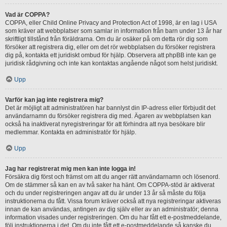
Vad är COPPA?
COPPA, eller Child Online Privacy and Protection Act of 1998, är en lag i USA
som kräver att webbplatser som samlar in information från barn under 13 år har
skriftligt tillstånd från föräldrarna. Om du är osäker på om detta rör dig som
försöker att registrera dig, eller om det rör webbplatsen du försöker registrera
dig på, kontakta ett juridiskt ombud för hjälp. Observera att phpBB inte kan ge
juridisk rådgivning och inte kan kontaktas angående något som helst juridiskt.
Upp
Varför kan jag inte registrera mig?
Det är möjligt att administratören har bannlyst din IP-adress eller förbjudit det
användarnamn du försöker registrera dig med. Ägaren av webbplatsen kan
också ha inaktiverat nyregistreringar för att förhindra att nya besökare blir
medlemmar. Kontakta en administratör för hjälp.
Upp
Jag har registrerat mig men kan inte logga in!
Försäkra dig först och främst om att du anger rätt användarnamn och lösenord.
Om de stämmer så kan en av två saker ha hänt. Om COPPA-stöd är aktiverat
och du under registreringen angav att du är under 13 år så måste du följa
instruktionerna du fått. Vissa forum kräver också att nya registreringar aktiveras
innan de kan användas, antingen av dig själv eller av an administratör; denna
information visades under registreringen. Om du har fått ett e-postmeddelande,
följ instruktionerna i det. Om du inte fått ett e-postmeddelande så kanske du