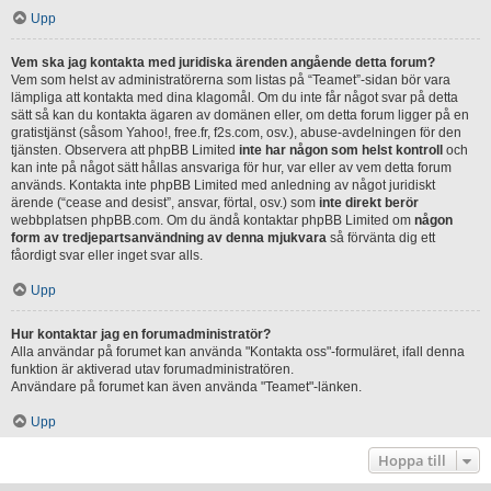
Upp
Vem ska jag kontakta med juridiska ärenden angående detta forum?
Vem som helst av administratörerna som listas på “Teamet”-sidan bör vara
lämpliga att kontakta med dina klagomål. Om du inte får något svar på detta
sätt så kan du kontakta ägaren av domänen eller, om detta forum ligger på en
gratistjänst (såsom Yahoo!, free.fr, f2s.com, osv.), abuse-avdelningen för den
tjänsten. Observera att phpBB Limited
inte har någon som helst kontroll
och
kan inte på något sätt hållas ansvariga för hur, var eller av vem detta forum
används. Kontakta inte phpBB Limited med anledning av något juridiskt
ärende (“cease and desist”, ansvar, förtal, osv.) som
inte direkt berör
webbplatsen phpBB.com. Om du ändå kontaktar phpBB Limited om
någon
form av tredjepartsanvändning av denna mjukvara
så förvänta dig ett
fåordigt svar eller inget svar alls.
Upp
Hur kontaktar jag en forumadministratör?
Alla användar på forumet kan använda "Kontakta oss"-formuläret, ifall denna
funktion är aktiverad utav forumadministratören.
Användare på forumet kan även använda "Teamet"-länken.
Upp
Hoppa till