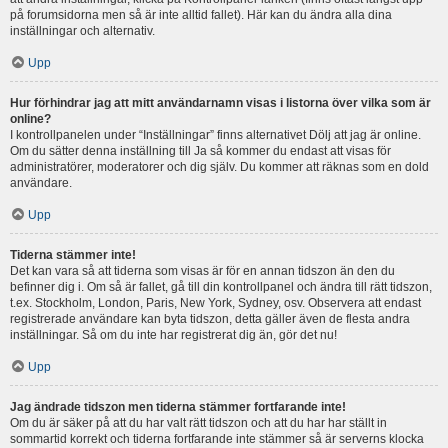
på forumsidorna men så är inte alltid fallet). Här kan du ändra alla dina
inställningar och alternativ.
Upp
Hur förhindrar jag att mitt användarnamn visas i listorna över vilka som är
online?
I kontrollpanelen under “Inställningar” finns alternativet Dölj att jag är online.
Om du sätter denna inställning till Ja så kommer du endast att visas för
administratörer, moderatorer och dig själv. Du kommer att räknas som en dold
användare.
Upp
Tiderna stämmer inte!
Det kan vara så att tiderna som visas är för en annan tidszon än den du
befinner dig i. Om så är fallet, gå till din kontrollpanel och ändra till rätt tidszon,
t.ex. Stockholm, London, Paris, New York, Sydney, osv. Observera att endast
registrerade användare kan byta tidszon, detta gäller även de flesta andra
inställningar. Så om du inte har registrerat dig än, gör det nu!
Upp
Jag ändrade tidszon men tiderna stämmer fortfarande inte!
Om du är säker på att du har valt rätt tidszon och att du har har ställt in
sommartid korrekt och tiderna fortfarande inte stämmer så är serverns klocka