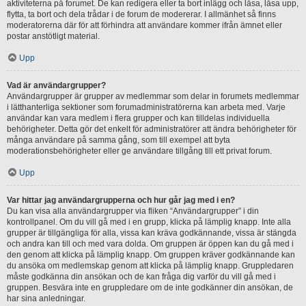
aktiviteterna på forumet. De kan redigera eller ta bort inlägg och låsa, låsa upp,
flytta, ta bort och dela trådar i de forum de modererar. I allmänhet så finns
moderatorerna där för att förhindra att användare kommer ifrån ämnet eller
postar anstötligt material.
Upp
Vad är användargrupper?
Användargrupper är grupper av medlemmar som delar in forumets medlemmar
i lätthanterliga sektioner som forumadministratörerna kan arbeta med. Varje
användar kan vara medlem i flera grupper och kan tilldelas individuella
behörigheter. Detta gör det enkelt för administratörer att ändra behörigheter för
många användare på samma gång, som till exempel att byta
moderationsbehörigheter eller ge användare tillgång till ett privat forum.
Upp
Var hittar jag användargrupperna och hur går jag med i en?
Du kan visa alla användargrupper via fliken “Användargrupper” i din
kontrollpanel. Om du vill gå med i en grupp, klicka på lämplig knapp. Inte alla
grupper är tillgängliga för alla, vissa kan kräva godkännande, vissa är stängda
och andra kan till och med vara dolda. Om gruppen är öppen kan du gå med i
den genom att klicka på lämplig knapp. Om gruppen kräver godkännande kan
du ansöka om medlemskap genom att klicka på lämplig knapp. Gruppledaren
måste godkänna din ansökan och de kan fråga dig varför du vill gå med i
gruppen. Besvära inte en gruppledare om de inte godkänner din ansökan, de
har sina anledningar.