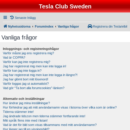
Tesla Club Sweden
Senaste Inlägg
Nyhetssidorna
Forumindex
Vanliga frågor
Registrera din Tesla/elbil
Vanliga frågor
Inloggnings- och registreringsfrågor
Varför måste jag ens registrera mig?
Vad är COPPA?
Varför kan jag inte registrera mig?
Jag har registrerat mig men kan inte logga in!
Varför kan jag inte logga in?
Jag har registrerat mig men kan inte logga in längre?!
Jag har glömt bort mitt lösenord!
Varför loggas jag ut automatiskt?
Vad gör “Ta bort alla forumcookies”-länken?
Alternativ och inställningar
Hur ändrar jag mina inställningar?
Hur förhindrar jag att mitt användarnamn visas i listorna över vilka som är online?
Tiderna stämmer inte!
Jag ändrade tidszon men tiderna stämmer fortfarande inte!
Mitt språk finns inte med i listan!
Vad är det för bild som visas tillsammans med mitt användarnamn?
Hur lägger jag till en visningsbild?