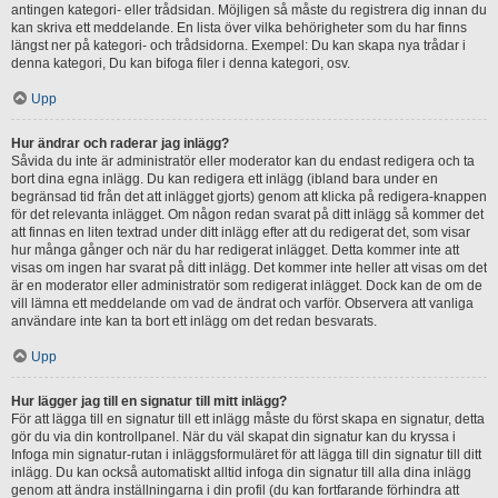
antingen kategori- eller trådsidan. Möjligen så måste du registrera dig innan du
kan skriva ett meddelande. En lista över vilka behörigheter som du har finns
längst ner på kategori- och trådsidorna. Exempel: Du kan skapa nya trådar i
denna kategori, Du kan bifoga filer i denna kategori, osv.
Upp
Hur ändrar och raderar jag inlägg?
Såvida du inte är administratör eller moderator kan du endast redigera och ta
bort dina egna inlägg. Du kan redigera ett inlägg (ibland bara under en
begränsad tid från det att inlägget gjorts) genom att klicka på redigera-knappen
för det relevanta inlägget. Om någon redan svarat på ditt inlägg så kommer det
att finnas en liten textrad under ditt inlägg efter att du redigerat det, som visar
hur många gånger och när du har redigerat inlägget. Detta kommer inte att
visas om ingen har svarat på ditt inlägg. Det kommer inte heller att visas om det
är en moderator eller administratör som redigerat inlägget. Dock kan de om de
vill lämna ett meddelande om vad de ändrat och varför. Observera att vanliga
användare inte kan ta bort ett inlägg om det redan besvarats.
Upp
Hur lägger jag till en signatur till mitt inlägg?
För att lägga till en signatur till ett inlägg måste du först skapa en signatur, detta
gör du via din kontrollpanel. När du väl skapat din signatur kan du kryssa i
Infoga min signatur-rutan i inläggsformuläret för att lägga till din signatur till ditt
inlägg. Du kan också automatiskt alltid infoga din signatur till alla dina inlägg
genom att ändra inställningarna i din profil (du kan fortfarande förhindra att