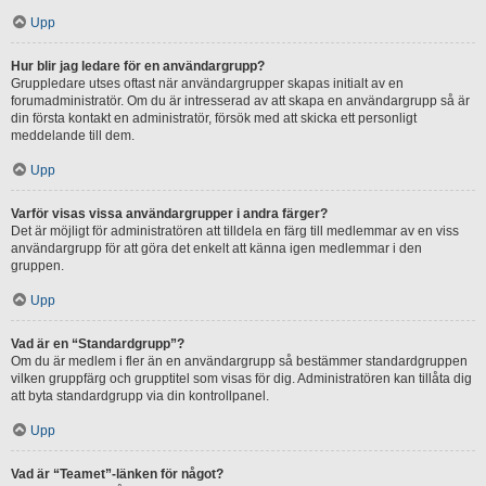
Upp
Hur blir jag ledare för en användargrupp?
Gruppledare utses oftast när användargrupper skapas initialt av en
forumadministratör. Om du är intresserad av att skapa en användargrupp så är
din första kontakt en administratör, försök med att skicka ett personligt
meddelande till dem.
Upp
Varför visas vissa användargrupper i andra färger?
Det är möjligt för administratören att tilldela en färg till medlemmar av en viss
användargrupp för att göra det enkelt att känna igen medlemmar i den
gruppen.
Upp
Vad är en “Standardgrupp”?
Om du är medlem i fler än en användargrupp så bestämmer standardgruppen
vilken gruppfärg och grupptitel som visas för dig. Administratören kan tillåta dig
att byta standardgrupp via din kontrollpanel.
Upp
Vad är “Teamet”-länken för något?