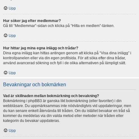
Upp
Hur söker jag efter medlemmar?
Gå till “Medlemmar”-sidan och klicka på “Hitta en medlem”-länken.
Upp
Hur hittar jag mina egna inlägg och trådar?
Dina egna inlägg kan hittas antingen genom att klicka på “Visa dina inlägg” i
kontrollpanelen eller via din egen profilsida. För att söka efter dina trådar,
använd avancerad sökning och fyll i de olika alternativen på lämpligt sätt.
Upp
Bevakningar och bokmärken
Vad är skillnaden mellan bokmärkning och bevakning?
Bokmärkning i phpBB3 är ganska likt bokmärkning (eller favoriter) i din
webbläsare. Du uppmärksammas inte nödvändigtvis vid uppdateringar, men
du kan senare enkelt återvända till tråden. Om du istället bevakar en tråd så
kommer du meddelas via din valda metod eller metoder när tråden eller
kategorin du bevakar uppdateras.
Upp