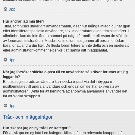
Upp
Hur ändrar jag min titel?
Titlar, som visas under ditt användarnamn, visar hur många inlägg du har gjort
eller identifierar speciella användare, t.ex. moderatorer eller administratörer. I
allmänhet kan du inte ändra namnet på några forumtitlar eftersom de ställs in
av forumadministratören. Missbruka inte forumet genom att posta i onödan
bara för att ändra din titel. De flesta forum tolererar inte detta och en moderator
eller administratör kommer helt enkelt att sänka ditt inläggsantal.
Upp
När jag försöker skicka e-post till en användare så kräver forumet att jag
loggar in?
Endast registrerade användare kan skicka e-post via det inbygga e-
postformuläret till andra användare och endast om det har aktiverats av
administratören. Detta för att förhindra att anonyma användare använder det
för att skicka skräppost.
Upp
Tråd- och inläggsfrågor
Hur skapar jag en ny tråd i en kategori?
För att skapa en ny tråd i en kategori, klicka på den relevanta knappen på