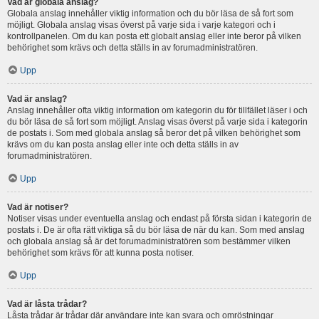
Vad är globala anslag?
Globala anslag innehåller viktig information och du bör läsa de så fort som
möjligt. Globala anslag visas överst på varje sida i varje kategori och i
kontrollpanelen. Om du kan posta ett globalt anslag eller inte beror på vilken
behörighet som krävs och detta ställs in av forumadministratören.
Upp
Vad är anslag?
Anslag innehåller ofta viktig information om kategorin du för tillfället läser i och
du bör läsa de så fort som möjligt. Anslag visas överst på varje sida i kategorin
de postats i. Som med globala anslag så beror det på vilken behörighet som
krävs om du kan posta anslag eller inte och detta ställs in av
forumadministratören.
Upp
Vad är notiser?
Notiser visas under eventuella anslag och endast på första sidan i kategorin de
postats i. De är ofta rätt viktiga så du bör läsa de när du kan. Som med anslag
och globala anslag så är det forumadministratören som bestämmer vilken
behörighet som krävs för att kunna posta notiser.
Upp
Vad är låsta trådar?
Låsta trådar är trådar där användare inte kan svara och omröstningar