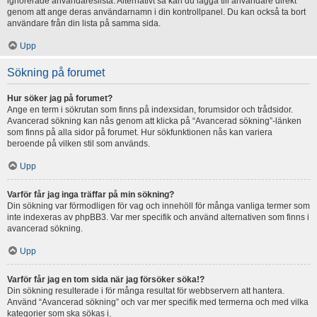
ignorerade användareslista. Alternativt så kan du lägga till användare direkt
genom att ange deras användarnamn i din kontrollpanel. Du kan också ta bort
användare från din lista på samma sida.
Upp
Sökning på forumet
Hur söker jag på forumet?
Ange en term i sökrutan som finns på indexsidan, forumsidor och trådsidor.
Avancerad sökning kan nås genom att klicka på “Avancerad sökning”-länken
som finns på alla sidor på forumet. Hur sökfunktionen nås kan variera
beroende på vilken stil som används.
Upp
Varför får jag inga träffar på min sökning?
Din sökning var förmodligen för vag och innehöll för många vanliga termer som
inte indexeras av phpBB3. Var mer specifik och använd alternativen som finns i
avancerad sökning.
Upp
Varför får jag en tom sida när jag försöker söka!?
Din sökning resulterade i för många resultat för webbservern att hantera.
Använd “Avancerad sökning” och var mer specifik med termerna och med vilka
kategorier som ska sökas i.