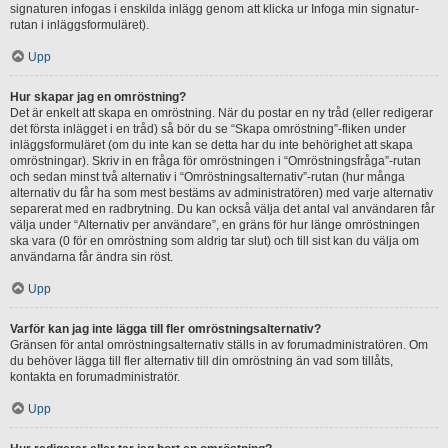
signaturen infogas i enskilda inlägg genom att klicka ur Infoga min signatur-
rutan i inläggsformuläret).
Upp
Hur skapar jag en omröstning?
Det är enkelt att skapa en omröstning. När du postar en ny tråd (eller redigerar
det första inlägget i en tråd) så bör du se “Skapa omröstning”-fliken under
inläggsformuläret (om du inte kan se detta har du inte behörighet att skapa
omröstningar). Skriv in en fråga för omröstningen i “Omröstningsfråga”-rutan
och sedan minst två alternativ i “Omröstningsalternativ”-rutan (hur många
alternativ du får ha som mest bestäms av administratören) med varje alternativ
separerat med en radbrytning. Du kan också välja det antal val användaren får
välja under “Alternativ per användare”, en gräns för hur länge omröstningen
ska vara (0 för en omröstning som aldrig tar slut) och till sist kan du välja om
användarna får ändra sin röst.
Upp
Varför kan jag inte lägga till fler omröstningsalternativ?
Gränsen för antal omröstningsalternativ ställs in av forumadministratören. Om
du behöver lägga till fler alternativ till din omröstning än vad som tillåts,
kontakta en forumadministratör.
Upp