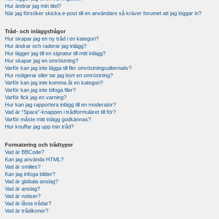
Hur ändrar jag min titel?
När jag försöker skicka e-post till en användare så kräver forumet att jag loggar in?
Tråd- och inläggsfrågor
Hur skapar jag en ny tråd i en kategori?
Hur ändrar och raderar jag inlägg?
Hur lägger jag till en signatur till mitt inlägg?
Hur skapar jag en omröstning?
Varför kan jag inte lägga till fler omröstningsalternativ?
Hur redigerar eller tar jag bort en omröstning?
Varför kan jag inte komma åt en kategori?
Varför kan jag inte bifoga filer?
Varför fick jag en varning?
Hur kan jag rapportera inlägg till en moderator?
Vad är “Spara”-knappen i trådformuläret till för?
Varför måste mitt inlägg godkännas?
Hur knuffar jag upp min tråd?
Formatering och trådtyper
Vad är BBCode?
Kan jag använda HTML?
Vad är smilies?
Kan jag infoga bilder?
Vad är globala anslag?
Vad är anslag?
Vad är notiser?
Vad är låsta trådar?
Vad är trådikoner?