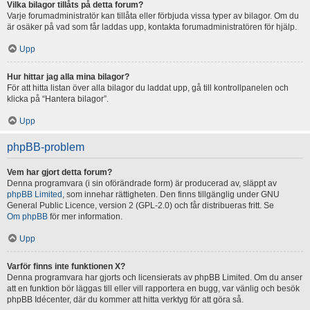
Vilka bilagor tillåts på detta forum?
Varje forumadministratör kan tillåta eller förbjuda vissa typer av bilagor. Om du
är osäker på vad som får laddas upp, kontakta forumadministratören för hjälp.
Upp
Hur hittar jag alla mina bilagor?
För att hitta listan över alla bilagor du laddat upp, gå till kontrollpanelen och
klicka på “Hantera bilagor”.
Upp
phpBB-problem
Vem har gjort detta forum?
Denna programvara (i sin oförändrade form) är producerad av, släppt av
phpBB Limited
, som innehar rättigheten. Den finns tillgänglig under GNU
General Public Licence, version 2 (GPL-2.0) och får distribueras fritt. Se
Om phpBB
för mer information.
Upp
Varför finns inte funktionen X?
Denna programvara har gjorts och licensierats av phpBB Limited. Om du anser
att en funktion bör läggas till eller vill rapportera en bugg, var vänlig och besök
phpBB Idécenter, där du kommer att hitta verktyg för att göra så.