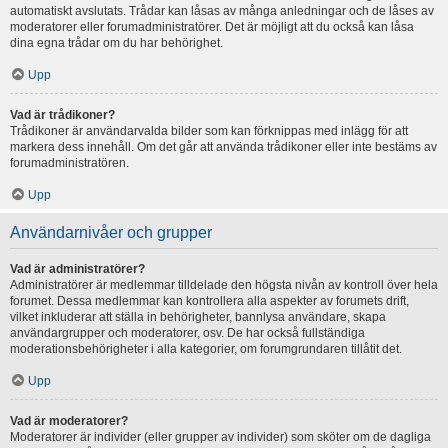
automatiskt avslutats. Trådar kan låsas av många anledningar och de låses av
moderatorer eller forumadministratörer. Det är möjligt att du också kan låsa
dina egna trådar om du har behörighet.
Upp
Vad är trådikoner?
Trådikoner är användarvalda bilder som kan förknippas med inlägg för att
markera dess innehåll. Om det går att använda trådikoner eller inte bestäms av
forumadministratören.
Upp
Användarnivåer och grupper
Vad är administratörer?
Administratörer är medlemmar tilldelade den högsta nivån av kontroll över hela
forumet. Dessa medlemmar kan kontrollera alla aspekter av forumets drift,
vilket inkluderar att ställa in behörigheter, bannlysa användare, skapa
användargrupper och moderatorer, osv. De har också fullständiga
moderationsbehörigheter i alla kategorier, om forumgrundaren tillåtit det.
Upp
Vad är moderatorer?
Moderatorer är individer (eller grupper av individer) som sköter om de dagliga