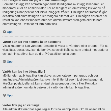
Hur redigerar eller tar jag bort en omröstning?
Som med inlägg kan omröstningar endast redigeras av inläggsskaparen, en
moderator eller en administratör. För att redigera en omröstning klickar du på
redigeringsknappen för det första inlägget i tråden. Om ingen har röstat så går
det att ta bort omröstningen eller redigera alternativen. Om någon däremot har
röstat så kan endast moderatorer och administratörer redigera eller ta bort
omröstningen. Detta för att förhindra fusk.
Upp
Varför kan jag inte komma åt en kategori?
Vissa kategorier kan vara begränsade till vissa användare eller grupper. För att
visa, läsa, posta, osv. kan du behöva speciell tillåtelse som endast moderatorer
och administratörer kan ge dig. Pröva att kontakta dem.
Upp
Varför kan jag inte bifoga filer?
Möjligheten att bifoga filer kan aktiveras per kategori, per grupp och per
användare. Administratören kanske inte tillåter bilagor i just den kategori du
försöker posta i, eller så kan endast vissa grupper bifoga filer. Kontakta
administratören om du är osäker på varför du inte kan bifoga filer.
Upp
Varför fick jag en varning?
Alla administratörer har egna regler för sina webbplatser. Om de anser att du