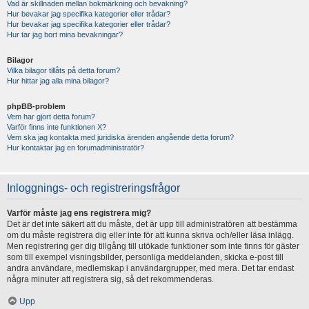
Vad är skillnaden mellan bokmärkning och bevakning?
Hur bevakar jag specifika kategorier eller trådar?
Hur bevakar jag specifika kategorier eller trådar?
Hur tar jag bort mina bevakningar?
Bilagor
Vilka bilagor tillåts på detta forum?
Hur hittar jag alla mina bilagor?
phpBB-problem
Vem har gjort detta forum?
Varför finns inte funktionen X?
Vem ska jag kontakta med juridiska ärenden angående detta forum?
Hur kontaktar jag en forumadministratör?
Inloggnings- och registreringsfrågor
Varför måste jag ens registrera mig?
Det är det inte säkert att du måste, det är upp till administratören att bestämma
om du måste registrera dig eller inte för att kunna skriva och/eller läsa inlägg.
Men registrering ger dig tillgång till utökade funktioner som inte finns för gäster
som till exempel visningsbilder, personliga meddelanden, skicka e-post till
andra användare, medlemskap i användargrupper, med mera. Det tar endast
några minuter att registrera sig, så det rekommenderas.
Upp