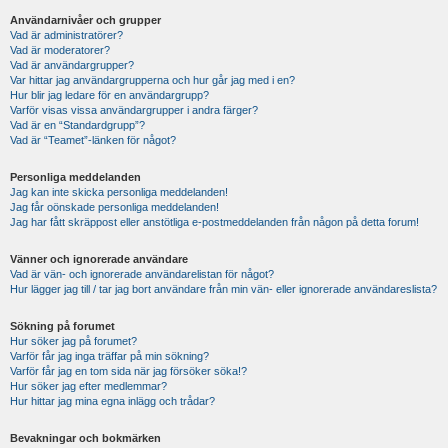
Användarnivåer och grupper
Vad är administratörer?
Vad är moderatorer?
Vad är användargrupper?
Var hittar jag användargrupperna och hur går jag med i en?
Hur blir jag ledare för en användargrupp?
Varför visas vissa användargrupper i andra färger?
Vad är en “Standardgrupp”?
Vad är “Teamet”-länken för något?
Personliga meddelanden
Jag kan inte skicka personliga meddelanden!
Jag får oönskade personliga meddelanden!
Jag har fått skräppost eller anstötliga e-postmeddelanden från någon på detta forum!
Vänner och ignorerade användare
Vad är vän- och ignorerade användarelistan för något?
Hur lägger jag till / tar jag bort användare från min vän- eller ignorerade användareslista?
Sökning på forumet
Hur söker jag på forumet?
Varför får jag inga träffar på min sökning?
Varför får jag en tom sida när jag försöker söka!?
Hur söker jag efter medlemmar?
Hur hittar jag mina egna inlägg och trådar?
Bevakningar och bokmärken