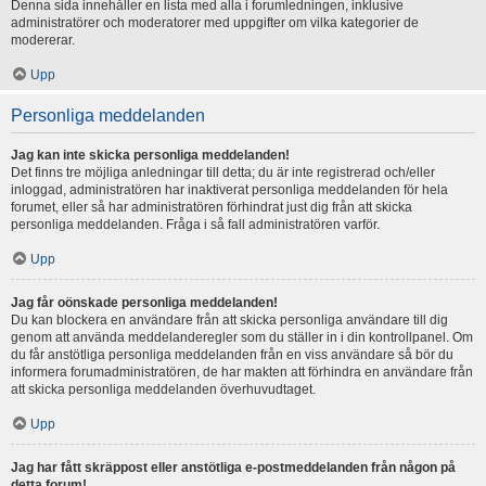
Denna sida innehåller en lista med alla i forumledningen, inklusive
administratörer och moderatorer med uppgifter om vilka kategorier de
modererar.
Upp
Personliga meddelanden
Jag kan inte skicka personliga meddelanden!
Det finns tre möjliga anledningar till detta; du är inte registrerad och/eller
inloggad, administratören har inaktiverat personliga meddelanden för hela
forumet, eller så har administratören förhindrat just dig från att skicka
personliga meddelanden. Fråga i så fall administratören varför.
Upp
Jag får oönskade personliga meddelanden!
Du kan blockera en användare från att skicka personliga användare till dig
genom att använda meddelanderegler som du ställer in i din kontrollpanel. Om
du får anstötliga personliga meddelanden från en viss användare så bör du
informera forumadministratören, de har makten att förhindra en användare från
att skicka personliga meddelanden överhuvudtaget.
Upp
Jag har fått skräppost eller anstötliga e-postmeddelanden från någon på
detta forum!