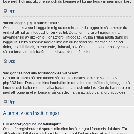
lösenord. Följ instruktionerna och du kommer att kunna logga in igen inom kort.
Upp
Varför loggas jag ut automatiskt?
Om du inte kryssar i Logga in mig automatiskt när du loggar in så kommer du
endast att hållas inloggad för en viss tid. Detta förhindrar att någon annan
använder sig av ditt konto. För att förbli inloggad, kryssa i rutan nästa gång du
loggar in. Detta rekommenderas inte om du besöker forumet från en delad
dator, t.ex. bibliotek, internetcafé, datorsal, osv. Om du inte ser denna kryssruta
så har forumadministratören inaktiverat denna funktion.
Upp
Vad gör “Ta bort alla forumcookies”-länken?
Genom att klicka på den länken så tas alla cookies som har skapats av
phpBB3 bort. Dessa cookies innehåller information som håller dig inloggad på
forumet och håller reda på vilka trådar du läst och inte läst. Om du har problem
med att logga in eller logga ut så kan det hjälpa att ta bort alla forumcookies.
Upp
Alternativ och inställningar
Hur ändrar jag mina inställningar?
Om du är registrerad så sparas alla dina inställningar i forumets databas. För
att ändra inställningar, klicka på Kontrollpanel-länken (finns oftast längst upp