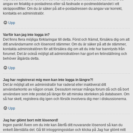
angav en felaktig e-postadress eller så fastnade e-postmeddelandet i ett
skräppostfilter. Om du är säker på att e-postadressen du angav var korrekt,
kontakta en administratör.
Upp
Varför kan jag inte logga in?
Det finns flera möjliga förklaringar till detta. Först och främst, försäkra dig om att
ditt användarnamn och lösenord stämmer. Om du är säker på att de stämmer,
kontakta administratören för att försäkra dig om att du inte har bannlysts från
forumet. Det är också möjligt att administratören har gjort en felinställning och
behöver åtgärda detta.
Upp
Jag har registrerat mig men kan inte logga in längre?!
Det är möjligt att en administratör har raderat eller inaktiverat ditt
användarkonto av någon orsak. Dessutom rensar många forum då och då bort
användare som inte postat på länge för att minska storleken på databasen. Om
så har skett, registrera dig igen och försök involvera dig mer i diskussionerna.
Upp
Jag har glömt bort mitt lösenord!
Ingen panik! Även om du inte kan återfå ditt nuvarande lösenord så kan du
enkelt återställa det. Gå till inloggningssidan och klicka på Jag har glömt mitt