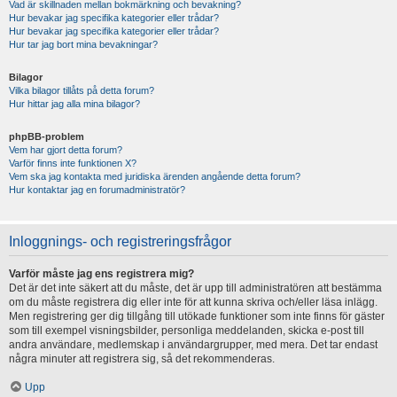
Vad är skillnaden mellan bokmärkning och bevakning?
Hur bevakar jag specifika kategorier eller trådar?
Hur bevakar jag specifika kategorier eller trådar?
Hur tar jag bort mina bevakningar?
Bilagor
Vilka bilagor tillåts på detta forum?
Hur hittar jag alla mina bilagor?
phpBB-problem
Vem har gjort detta forum?
Varför finns inte funktionen X?
Vem ska jag kontakta med juridiska ärenden angående detta forum?
Hur kontaktar jag en forumadministratör?
Inloggnings- och registreringsfrågor
Varför måste jag ens registrera mig?
Det är det inte säkert att du måste, det är upp till administratören att bestämma
om du måste registrera dig eller inte för att kunna skriva och/eller läsa inlägg.
Men registrering ger dig tillgång till utökade funktioner som inte finns för gäster
som till exempel visningsbilder, personliga meddelanden, skicka e-post till
andra användare, medlemskap i användargrupper, med mera. Det tar endast
några minuter att registrera sig, så det rekommenderas.
Upp