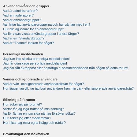
Användarnivåer och grupper
Vad är administratörer?
Vad är moderatorer?
Vad är användargrupper?
Var hittar jag användargrupperna och hur går jag med i en?
Hur blir jag ledare för en användargrupp?
Varför visas vissa användargrupper i andra färger?
Vad är en “Standardgrupp”?
Vad är “Teamet”-länken för något?
Personliga meddelanden
Jag kan inte skicka personliga meddelanden!
Jag får oönskade personliga meddelanden!
Jag har fått skräppost eller anstötliga e-postmeddelanden från någon på detta forum!
Vänner och ignorerade användare
Vad är vän- och ignorerade användarelistan för något?
Hur lägger jag till / tar jag bort användare från min vän- eller ignorerade användareslista?
Sökning på forumet
Hur söker jag på forumet?
Varför får jag inga träffar på min sökning?
Varför får jag en tom sida när jag försöker söka!?
Hur söker jag efter medlemmar?
Hur hittar jag mina egna inlägg och trådar?
Bevakningar och bokmärken