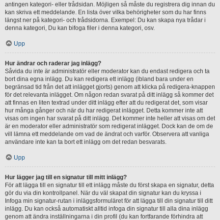
antingen kategori- eller trådsidan. Möjligen så måste du registrera dig innan du
kan skriva ett meddelande. En lista över vilka behörigheter som du har finns
längst ner på kategori- och trådsidorna. Exempel: Du kan skapa nya trådar i
denna kategori, Du kan bifoga filer i denna kategori, osv.
Upp
Hur ändrar och raderar jag inlägg?
Såvida du inte är administratör eller moderator kan du endast redigera och ta
bort dina egna inlägg. Du kan redigera ett inlägg (ibland bara under en
begränsad tid från det att inlägget gjorts) genom att klicka på redigera-knappen
för det relevanta inlägget. Om någon redan svarat på ditt inlägg så kommer det
att finnas en liten textrad under ditt inlägg efter att du redigerat det, som visar
hur många gånger och när du har redigerat inlägget. Detta kommer inte att
visas om ingen har svarat på ditt inlägg. Det kommer inte heller att visas om det
är en moderator eller administratör som redigerat inlägget. Dock kan de om de
vill lämna ett meddelande om vad de ändrat och varför. Observera att vanliga
användare inte kan ta bort ett inlägg om det redan besvarats.
Upp
Hur lägger jag till en signatur till mitt inlägg?
För att lägga till en signatur till ett inlägg måste du först skapa en signatur, detta
gör du via din kontrollpanel. När du väl skapat din signatur kan du kryssa i
Infoga min signatur-rutan i inläggsformuläret för att lägga till din signatur till ditt
inlägg. Du kan också automatiskt alltid infoga din signatur till alla dina inlägg
genom att ändra inställningarna i din profil (du kan fortfarande förhindra att