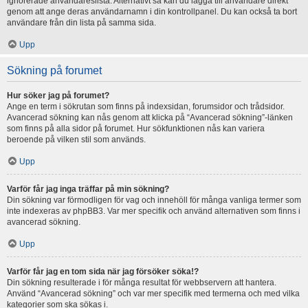
ignorerade användareslista. Alternativt så kan du lägga till användare direkt
genom att ange deras användarnamn i din kontrollpanel. Du kan också ta bort
användare från din lista på samma sida.
Upp
Sökning på forumet
Hur söker jag på forumet?
Ange en term i sökrutan som finns på indexsidan, forumsidor och trådsidor.
Avancerad sökning kan nås genom att klicka på “Avancerad sökning”-länken
som finns på alla sidor på forumet. Hur sökfunktionen nås kan variera
beroende på vilken stil som används.
Upp
Varför får jag inga träffar på min sökning?
Din sökning var förmodligen för vag och innehöll för många vanliga termer som
inte indexeras av phpBB3. Var mer specifik och använd alternativen som finns i
avancerad sökning.
Upp
Varför får jag en tom sida när jag försöker söka!?
Din sökning resulterade i för många resultat för webbservern att hantera.
Använd “Avancerad sökning” och var mer specifik med termerna och med vilka
kategorier som ska sökas i.