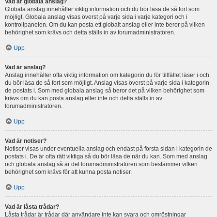
Vad är globala anslag?
Globala anslag innehåller viktig information och du bör läsa de så fort som
möjligt. Globala anslag visas överst på varje sida i varje kategori och i
kontrollpanelen. Om du kan posta ett globalt anslag eller inte beror på vilken
behörighet som krävs och detta ställs in av forumadministratören.
Upp
Vad är anslag?
Anslag innehåller ofta viktig information om kategorin du för tillfället läser i och
du bör läsa de så fort som möjligt. Anslag visas överst på varje sida i kategorin
de postats i. Som med globala anslag så beror det på vilken behörighet som
krävs om du kan posta anslag eller inte och detta ställs in av
forumadministratören.
Upp
Vad är notiser?
Notiser visas under eventuella anslag och endast på första sidan i kategorin de
postats i. De är ofta rätt viktiga så du bör läsa de när du kan. Som med anslag
och globala anslag så är det forumadministratören som bestämmer vilken
behörighet som krävs för att kunna posta notiser.
Upp
Vad är låsta trådar?
Låsta trådar är trådar där användare inte kan svara och omröstningar