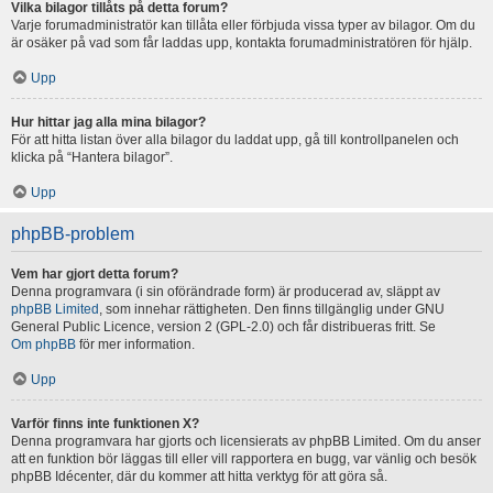
Vilka bilagor tillåts på detta forum?
Varje forumadministratör kan tillåta eller förbjuda vissa typer av bilagor. Om du
är osäker på vad som får laddas upp, kontakta forumadministratören för hjälp.
Upp
Hur hittar jag alla mina bilagor?
För att hitta listan över alla bilagor du laddat upp, gå till kontrollpanelen och
klicka på “Hantera bilagor”.
Upp
phpBB-problem
Vem har gjort detta forum?
Denna programvara (i sin oförändrade form) är producerad av, släppt av
phpBB Limited
, som innehar rättigheten. Den finns tillgänglig under GNU
General Public Licence, version 2 (GPL-2.0) och får distribueras fritt. Se
Om phpBB
för mer information.
Upp
Varför finns inte funktionen X?
Denna programvara har gjorts och licensierats av phpBB Limited. Om du anser
att en funktion bör läggas till eller vill rapportera en bugg, var vänlig och besök
phpBB Idécenter, där du kommer att hitta verktyg för att göra så.