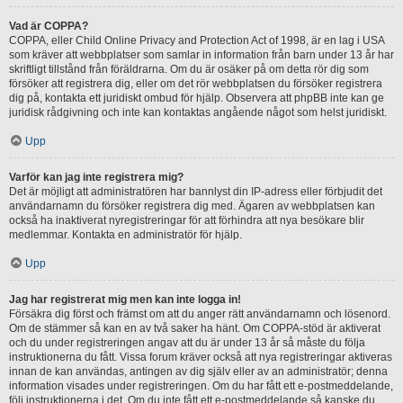
Vad är COPPA?
COPPA, eller Child Online Privacy and Protection Act of 1998, är en lag i USA
som kräver att webbplatser som samlar in information från barn under 13 år har
skriftligt tillstånd från föräldrarna. Om du är osäker på om detta rör dig som
försöker att registrera dig, eller om det rör webbplatsen du försöker registrera
dig på, kontakta ett juridiskt ombud för hjälp. Observera att phpBB inte kan ge
juridisk rådgivning och inte kan kontaktas angående något som helst juridiskt.
Upp
Varför kan jag inte registrera mig?
Det är möjligt att administratören har bannlyst din IP-adress eller förbjudit det
användarnamn du försöker registrera dig med. Ägaren av webbplatsen kan
också ha inaktiverat nyregistreringar för att förhindra att nya besökare blir
medlemmar. Kontakta en administratör för hjälp.
Upp
Jag har registrerat mig men kan inte logga in!
Försäkra dig först och främst om att du anger rätt användarnamn och lösenord.
Om de stämmer så kan en av två saker ha hänt. Om COPPA-stöd är aktiverat
och du under registreringen angav att du är under 13 år så måste du följa
instruktionerna du fått. Vissa forum kräver också att nya registreringar aktiveras
innan de kan användas, antingen av dig själv eller av an administratör; denna
information visades under registreringen. Om du har fått ett e-postmeddelande,
följ instruktionerna i det. Om du inte fått ett e-postmeddelande så kanske du