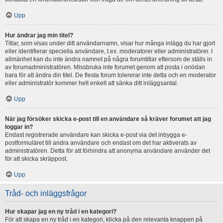
Upp
Hur ändrar jag min titel?
Titlar, som visas under ditt användarnamn, visar hur många inlägg du har gjort
eller identifierar speciella användare, t.ex. moderatorer eller administratörer. I
allmänhet kan du inte ändra namnet på några forumtitlar eftersom de ställs in
av forumadministratören. Missbruka inte forumet genom att posta i onödan
bara för att ändra din titel. De flesta forum tolererar inte detta och en moderator
eller administratör kommer helt enkelt att sänka ditt inläggsantal.
Upp
När jag försöker skicka e-post till en användare så kräver forumet att jag
loggar in?
Endast registrerade användare kan skicka e-post via det inbygga e-
postformuläret till andra användare och endast om det har aktiverats av
administratören. Detta för att förhindra att anonyma användare använder det
för att skicka skräppost.
Upp
Tråd- och inläggsfrågor
Hur skapar jag en ny tråd i en kategori?
För att skapa en ny tråd i en kategori, klicka på den relevanta knappen på