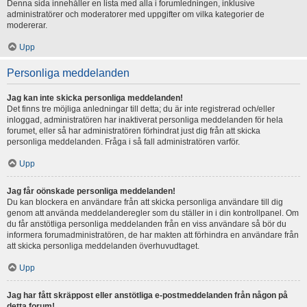
Denna sida innehåller en lista med alla i forumledningen, inklusive
administratörer och moderatorer med uppgifter om vilka kategorier de
modererar.
Upp
Personliga meddelanden
Jag kan inte skicka personliga meddelanden!
Det finns tre möjliga anledningar till detta; du är inte registrerad och/eller
inloggad, administratören har inaktiverat personliga meddelanden för hela
forumet, eller så har administratören förhindrat just dig från att skicka
personliga meddelanden. Fråga i så fall administratören varför.
Upp
Jag får oönskade personliga meddelanden!
Du kan blockera en användare från att skicka personliga användare till dig
genom att använda meddelanderegler som du ställer in i din kontrollpanel. Om
du får anstötliga personliga meddelanden från en viss användare så bör du
informera forumadministratören, de har makten att förhindra en användare från
att skicka personliga meddelanden överhuvudtaget.
Upp
Jag har fått skräppost eller anstötliga e-postmeddelanden från någon på
detta forum!