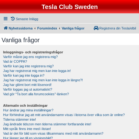
Tesla Club Sweden
Senaste Inlägg
Nyhetssidorna
Forumindex
Vanliga frågor
Registrera din Tesla/elbil
Vanliga frågor
Inloggnings- och registreringsfrågor
Varför måste jag ens registrera mig?
Vad är COPPA?
Varför kan jag inte registrera mig?
Jag har registrerat mig men kan inte logga in!
Varför kan jag inte logga in?
Jag har registrerat mig men kan inte logga in längre?!
Jag har glömt bort mitt lösenord!
Varför loggas jag ut automatiskt?
Vad gör “Ta bort alla forumcookies”-länken?
Alternativ och inställningar
Hur ändrar jag mina inställningar?
Hur förhindrar jag att mitt användarnamn visas i listorna över vilka som är online?
Tiderna stämmer inte!
Jag ändrade tidszon men tiderna stämmer fortfarande inte!
Mitt språk finns inte med i listan!
Vad är det för bild som visas tillsammans med mitt användarnamn?
Hur lägger jag till en visningsbild?