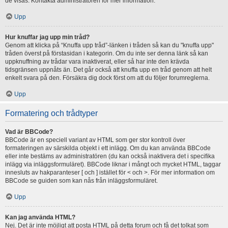
de visas. Kontakta administratören för mer information.
Upp
Hur knuffar jag upp min tråd?
Genom att klicka på “Knuffa upp tråd”-länken i tråden så kan du "knuffa upp"
tråden överst på förstasidan i kategorin. Om du inte ser denna länk så kan
uppknuffning av trådar vara inaktiverat, eller så har inte den krävda
tidsgränsen uppnåts än. Det går också att knuffa upp en tråd genom att helt
enkelt svara på den. Försäkra dig dock först om att du följer forumreglerna.
Upp
Formatering och trådtyper
Vad är BBCode?
BBCode är en speciell variant av HTML som ger stor kontroll över
formateringen av särskilda objekt i ett inlägg. Om du kan använda BBCode
eller inte bestäms av administratören (du kan också inaktivera det i specifika
inlägg via inläggsformuläret). BBCode liknar i mångt och mycket HTML, taggar
innesluts av hakparanteser [ och ] istället för < och >. För mer information om
BBCode se guiden som kan nås från inläggsformuläret.
Upp
Kan jag använda HTML?
Nej. Det är inte möjligt att posta HTML på detta forum och få det tolkat som