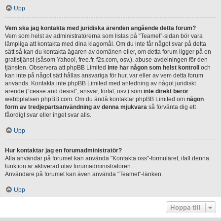
Upp
Vem ska jag kontakta med juridiska ärenden angående detta forum?
Vem som helst av administratörerna som listas på “Teamet”-sidan bör vara
lämpliga att kontakta med dina klagomål. Om du inte får något svar på detta
sätt så kan du kontakta ägaren av domänen eller, om detta forum ligger på en
gratistjänst (såsom Yahoo!, free.fr, f2s.com, osv.), abuse-avdelningen för den
tjänsten. Observera att phpBB Limited
inte har någon som helst kontroll
och
kan inte på något sätt hållas ansvariga för hur, var eller av vem detta forum
används. Kontakta inte phpBB Limited med anledning av något juridiskt
ärende (“cease and desist”, ansvar, förtal, osv.) som
inte direkt berör
webbplatsen phpBB.com. Om du ändå kontaktar phpBB Limited om
någon
form av tredjepartsanvändning av denna mjukvara
så förvänta dig ett
fåordigt svar eller inget svar alls.
Upp
Hur kontaktar jag en forumadministratör?
Alla användar på forumet kan använda "Kontakta oss"-formuläret, ifall denna
funktion är aktiverad utav forumadministratören.
Användare på forumet kan även använda "Teamet"-länken.
Upp
Hoppa till