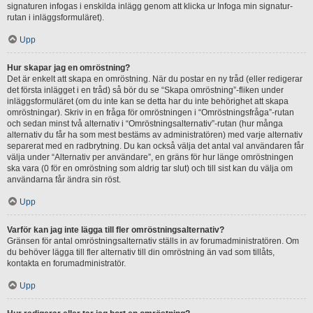
signaturen infogas i enskilda inlägg genom att klicka ur Infoga min signatur-
rutan i inläggsformuläret).
Upp
Hur skapar jag en omröstning?
Det är enkelt att skapa en omröstning. När du postar en ny tråd (eller redigerar
det första inlägget i en tråd) så bör du se “Skapa omröstning”-fliken under
inläggsformuläret (om du inte kan se detta har du inte behörighet att skapa
omröstningar). Skriv in en fråga för omröstningen i “Omröstningsfråga”-rutan
och sedan minst två alternativ i “Omröstningsalternativ”-rutan (hur många
alternativ du får ha som mest bestäms av administratören) med varje alternativ
separerat med en radbrytning. Du kan också välja det antal val användaren får
välja under “Alternativ per användare”, en gräns för hur länge omröstningen
ska vara (0 för en omröstning som aldrig tar slut) och till sist kan du välja om
användarna får ändra sin röst.
Upp
Varför kan jag inte lägga till fler omröstningsalternativ?
Gränsen för antal omröstningsalternativ ställs in av forumadministratören. Om
du behöver lägga till fler alternativ till din omröstning än vad som tillåts,
kontakta en forumadministratör.
Upp