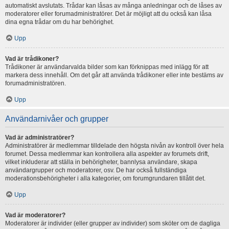
automatiskt avslutats. Trådar kan låsas av många anledningar och de låses av
moderatorer eller forumadministratörer. Det är möjligt att du också kan låsa
dina egna trådar om du har behörighet.
Upp
Vad är trådikoner?
Trådikoner är användarvalda bilder som kan förknippas med inlägg för att
markera dess innehåll. Om det går att använda trådikoner eller inte bestäms av
forumadministratören.
Upp
Användarnivåer och grupper
Vad är administratörer?
Administratörer är medlemmar tilldelade den högsta nivån av kontroll över hela
forumet. Dessa medlemmar kan kontrollera alla aspekter av forumets drift,
vilket inkluderar att ställa in behörigheter, bannlysa användare, skapa
användargrupper och moderatorer, osv. De har också fullständiga
moderationsbehörigheter i alla kategorier, om forumgrundaren tillåtit det.
Upp
Vad är moderatorer?
Moderatorer är individer (eller grupper av individer) som sköter om de dagliga