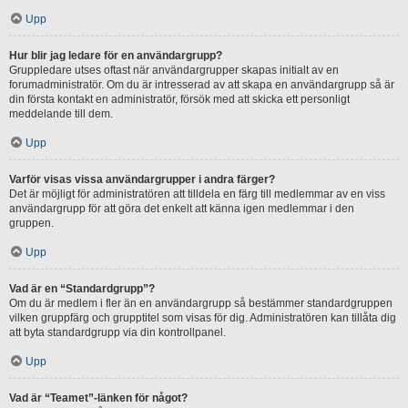
Upp
Hur blir jag ledare för en användargrupp?
Gruppledare utses oftast när användargrupper skapas initialt av en
forumadministratör. Om du är intresserad av att skapa en användargrupp så är
din första kontakt en administratör, försök med att skicka ett personligt
meddelande till dem.
Upp
Varför visas vissa användargrupper i andra färger?
Det är möjligt för administratören att tilldela en färg till medlemmar av en viss
användargrupp för att göra det enkelt att känna igen medlemmar i den
gruppen.
Upp
Vad är en “Standardgrupp”?
Om du är medlem i fler än en användargrupp så bestämmer standardgruppen
vilken gruppfärg och grupptitel som visas för dig. Administratören kan tillåta dig
att byta standardgrupp via din kontrollpanel.
Upp
Vad är “Teamet”-länken för något?