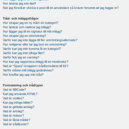
Hur ändrar jag min titel?
När jag försöker skicka e-post till en användare så kräver forumet att jag loggar in?
Tråd- och inläggsfrågor
Hur skapar jag en ny tråd i en kategori?
Hur ändrar och raderar jag inlägg?
Hur lägger jag till en signatur till mitt inlägg?
Hur skapar jag en omröstning?
Varför kan jag inte lägga till fler omröstningsalternativ?
Hur redigerar eller tar jag bort en omröstning?
Varför kan jag inte komma åt en kategori?
Varför kan jag inte bifoga filer?
Varför fick jag en varning?
Hur kan jag rapportera inlägg till en moderator?
Vad är “Spara”-knappen i trådformuläret till för?
Varför måste mitt inlägg godkännas?
Hur knuffar jag upp min tråd?
Formatering och trådtyper
Vad är BBCode?
Kan jag använda HTML?
Vad är smilies?
Kan jag infoga bilder?
Vad är globala anslag?
Vad är anslag?
Vad är notiser?
Vad är låsta trådar?
Vad är trådikoner?