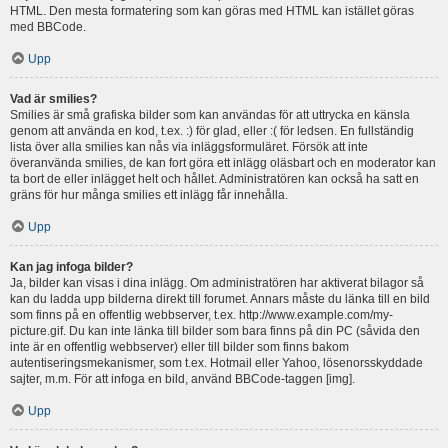
HTML. Den mesta formatering som kan göras med HTML kan istället göras
med BBCode.
Upp
Vad är smilies?
Smilies är små grafiska bilder som kan användas för att uttrycka en känsla
genom att använda en kod, t.ex. :) för glad, eller :( för ledsen. En fullständig
lista över alla smilies kan nås via inläggsformuläret. Försök att inte
överanvända smilies, de kan fort göra ett inlägg oläsbart och en moderator kan
ta bort de eller inlägget helt och hållet. Administratören kan också ha satt en
gräns för hur många smilies ett inlägg får innehålla.
Upp
Kan jag infoga bilder?
Ja, bilder kan visas i dina inlägg. Om administratören har aktiverat bilagor så
kan du ladda upp bilderna direkt till forumet. Annars måste du länka till en bild
som finns på en offentlig webbserver, t.ex. http://www.example.com/my-
picture.gif. Du kan inte länka till bilder som bara finns på din PC (såvida den
inte är en offentlig webbserver) eller till bilder som finns bakom
autentiseringsmekanismer, som t.ex. Hotmail eller Yahoo, lösenorsskyddade
sajter, m.m. För att infoga en bild, använd BBCode-taggen [img].
Upp