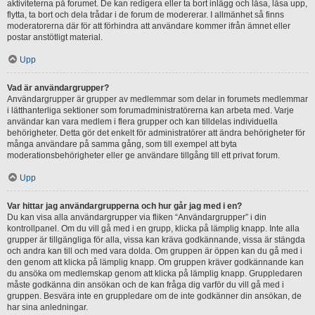
aktiviteterna på forumet. De kan redigera eller ta bort inlägg och låsa, låsa upp,
flytta, ta bort och dela trådar i de forum de modererar. I allmänhet så finns
moderatorerna där för att förhindra att användare kommer ifrån ämnet eller
postar anstötligt material.
Upp
Vad är användargrupper?
Användargrupper är grupper av medlemmar som delar in forumets medlemmar
i lätthanterliga sektioner som forumadministratörerna kan arbeta med. Varje
användar kan vara medlem i flera grupper och kan tilldelas individuella
behörigheter. Detta gör det enkelt för administratörer att ändra behörigheter för
många användare på samma gång, som till exempel att byta
moderationsbehörigheter eller ge användare tillgång till ett privat forum.
Upp
Var hittar jag användargrupperna och hur går jag med i en?
Du kan visa alla användargrupper via fliken “Användargrupper” i din
kontrollpanel. Om du vill gå med i en grupp, klicka på lämplig knapp. Inte alla
grupper är tillgängliga för alla, vissa kan kräva godkännande, vissa är stängda
och andra kan till och med vara dolda. Om gruppen är öppen kan du gå med i
den genom att klicka på lämplig knapp. Om gruppen kräver godkännande kan
du ansöka om medlemskap genom att klicka på lämplig knapp. Gruppledaren
måste godkänna din ansökan och de kan fråga dig varför du vill gå med i
gruppen. Besvära inte en gruppledare om de inte godkänner din ansökan, de
har sina anledningar.