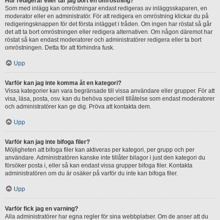
Hur redigerar eller tar jag bort en omröstning?
Som med inlägg kan omröstningar endast redigeras av inläggsskaparen, en
moderator eller en administratör. För att redigera en omröstning klickar du på
redigeringsknappen för det första inlägget i tråden. Om ingen har röstat så går
det att ta bort omröstningen eller redigera alternativen. Om någon däremot har
röstat så kan endast moderatorer och administratörer redigera eller ta bort
omröstningen. Detta för att förhindra fusk.
Upp
Varför kan jag inte komma åt en kategori?
Vissa kategorier kan vara begränsade till vissa användare eller grupper. För att
visa, läsa, posta, osv. kan du behöva speciell tillåtelse som endast moderatorer
och administratörer kan ge dig. Pröva att kontakta dem.
Upp
Varför kan jag inte bifoga filer?
Möjligheten att bifoga filer kan aktiveras per kategori, per grupp och per
användare. Administratören kanske inte tillåter bilagor i just den kategori du
försöker posta i, eller så kan endast vissa grupper bifoga filer. Kontakta
administratören om du är osäker på varför du inte kan bifoga filer.
Upp
Varför fick jag en varning?
Alla administratörer har egna regler för sina webbplatser. Om de anser att du