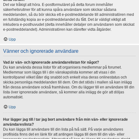
Det var tråkigt att höra. E-postformuläret på detta forum innehåller
säkerhetsrutiner för att kunna spåra användare som skickar sådana
meddelanden, så du bör skicka ett e-postmeddelande till administratören med
en fullständig kopia av e-postmeddelandet du fått. Det är väldigt viktigt att
inkludera e-posthuvudet (detta innehåller detaljer om användaren som skickat
e-postmeddelandet). Administratören kan därefter vidta åtgärder.
Upp
Vänner och ignorerade användare
Vad är vän- och ignorerade användarelistan för något?
Du kan använda dessa listor för att organisera medlemmar på forumet.
Medlemmar som läggs till i din vänskapslista kommer att visas i din
kontrollpanel vilket låter dig snabbt och enkelt visa deras onlinestatus och
skicka personliga meddelanden till dem. Om det stöds i mallen så kan inlägg
från dessa användare också framhävas. Om du lägger till en användare till din
lista över ignorerade användare, så kommer alla inlägg de gör att döljas
automatiskt.
Upp
Hur lägger jag till / tar jag bort användare från min vän- eller ignorerade
användareslista?
Du kan lägga till användare till din lista på två sätt. På varje användares
profilsida finns det en länk för att antingen lägga till dem till din vän- eller