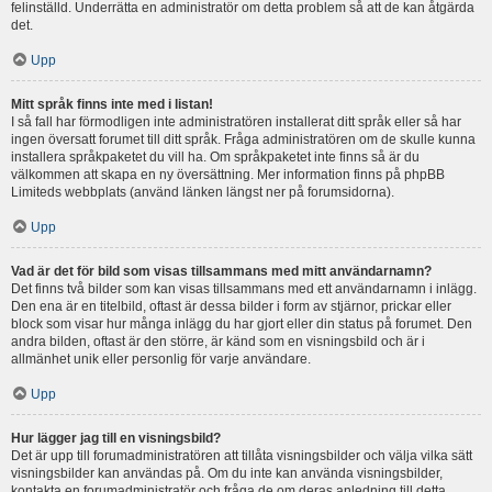
felinställd. Underrätta en administratör om detta problem så att de kan åtgärda
det.
Upp
Mitt språk finns inte med i listan!
I så fall har förmodligen inte administratören installerat ditt språk eller så har
ingen översatt forumet till ditt språk. Fråga administratören om de skulle kunna
installera språkpaketet du vill ha. Om språkpaketet inte finns så är du
välkommen att skapa en ny översättning. Mer information finns på phpBB
Limiteds webbplats (använd länken längst ner på forumsidorna).
Upp
Vad är det för bild som visas tillsammans med mitt användarnamn?
Det finns två bilder som kan visas tillsammans med ett användarnamn i inlägg.
Den ena är en titelbild, oftast är dessa bilder i form av stjärnor, prickar eller
block som visar hur många inlägg du har gjort eller din status på forumet. Den
andra bilden, oftast är den större, är känd som en visningsbild och är i
allmänhet unik eller personlig för varje användare.
Upp
Hur lägger jag till en visningsbild?
Det är upp till forumadministratören att tillåta visningsbilder och välja vilka sätt
visningsbilder kan användas på. Om du inte kan använda visningsbilder,
kontakta en forumadministratör och fråga de om deras anledning till detta.