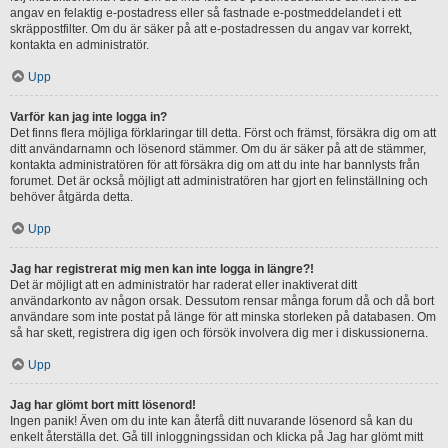
angav en felaktig e-postadress eller så fastnade e-postmeddelandet i ett
skräppostfilter. Om du är säker på att e-postadressen du angav var korrekt,
kontakta en administratör.
Upp
Varför kan jag inte logga in?
Det finns flera möjliga förklaringar till detta. Först och främst, försäkra dig om att
ditt användarnamn och lösenord stämmer. Om du är säker på att de stämmer,
kontakta administratören för att försäkra dig om att du inte har bannlysts från
forumet. Det är också möjligt att administratören har gjort en felinställning och
behöver åtgärda detta.
Upp
Jag har registrerat mig men kan inte logga in längre?!
Det är möjligt att en administratör har raderat eller inaktiverat ditt
användarkonto av någon orsak. Dessutom rensar många forum då och då bort
användare som inte postat på länge för att minska storleken på databasen. Om
så har skett, registrera dig igen och försök involvera dig mer i diskussionerna.
Upp
Jag har glömt bort mitt lösenord!
Ingen panik! Även om du inte kan återfå ditt nuvarande lösenord så kan du
enkelt återställa det. Gå till inloggningssidan och klicka på Jag har glömt mitt