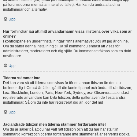
på forumsidorna men så är inte alltid fallet). Här kan du ändra alla dina
inställningar och alternativ.
Upp
Hur förhindrar jag att mitt användarnamn visas i listorna över vilka som är
online?
I kontrollpanelen under “Inställningar” finns alternativet Dölj att jag är online.
Om du sätter denna inställning till Ja så kommer du endast att visas för
administratörer, moderatorer och dig själv. Du kommer att räknas som en dold
användare.
Upp
Tiderna stämmer inte!
Det kan vara så att tiderna som visas är för en annan tidszon än den du
befinner dig i. Om så är fallet, gå till din kontrollpanel och ändra till rätt tidszon,
t.ex. Stockholm, London, Paris, New York, Sydney, osv. Observera att endast
registrerade användare kan byta tidszon, detta gäller även de flesta andra
inställningar. Så om du inte har registrerat dig än, gör det nu!
Upp
Jag ändrade tidszon men tiderna stämmer fortfarande inte!
Om du är säker på att du har valt rätt tidszon och att du har har ställt in
sommartid korrekt och tiderna fortfarande inte stämmer så är serverns klocka