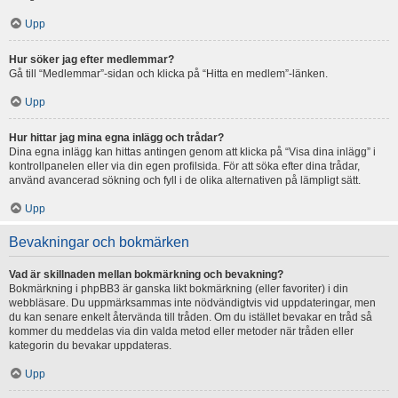
Upp
Hur söker jag efter medlemmar?
Gå till “Medlemmar”-sidan och klicka på “Hitta en medlem”-länken.
Upp
Hur hittar jag mina egna inlägg och trådar?
Dina egna inlägg kan hittas antingen genom att klicka på “Visa dina inlägg” i
kontrollpanelen eller via din egen profilsida. För att söka efter dina trådar,
använd avancerad sökning och fyll i de olika alternativen på lämpligt sätt.
Upp
Bevakningar och bokmärken
Vad är skillnaden mellan bokmärkning och bevakning?
Bokmärkning i phpBB3 är ganska likt bokmärkning (eller favoriter) i din
webbläsare. Du uppmärksammas inte nödvändigtvis vid uppdateringar, men
du kan senare enkelt återvända till tråden. Om du istället bevakar en tråd så
kommer du meddelas via din valda metod eller metoder när tråden eller
kategorin du bevakar uppdateras.
Upp