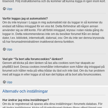
lösenord. Följ instruktionerna och du kommer att kunna logga in igen inom kort.
Upp
Varför loggas jag ut automatiskt?
Om du inte kryssar i Logga in mig automatiskt när du loggar in så kommer du
endast att hållas inloggad för en viss tid. Detta förhindrar att någon annan
använder sig av ditt konto. För att förbli inloggad, kryssa i rutan nästa gång du
loggar in. Detta rekommenderas inte om du besöker forumet från en delad
dator, t.ex. bibliotek, internetcafé, datorsal, osv. Om du inte ser denna kryssruta
så har forumadministratören inaktiverat denna funktion.
Upp
Vad gör “Ta bort alla forumcookies”-länken?
Genom att klicka på den länken så tas alla cookies som har skapats av
phpBB3 bort. Dessa cookies innehåller information som håller dig inloggad på
forumet och håller reda på vilka trådar du läst och inte läst. Om du har problem
med att logga in eller logga ut så kan det hjälpa att ta bort alla forumcookies.
Upp
Alternativ och inställningar
Hur ändrar jag mina inställningar?
Om du är registrerad så sparas alla dina inställningar i forumets databas. För
att ändra inställningar, klicka på Kontrollpanel-länken (finns oftast längst upp