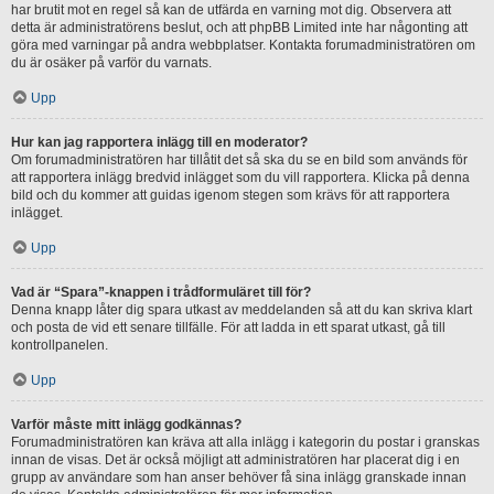
har brutit mot en regel så kan de utfärda en varning mot dig. Observera att
detta är administratörens beslut, och att phpBB Limited inte har någonting att
göra med varningar på andra webbplatser. Kontakta forumadministratören om
du är osäker på varför du varnats.
Upp
Hur kan jag rapportera inlägg till en moderator?
Om forumadministratören har tillåtit det så ska du se en bild som används för
att rapportera inlägg bredvid inlägget som du vill rapportera. Klicka på denna
bild och du kommer att guidas igenom stegen som krävs för att rapportera
inlägget.
Upp
Vad är “Spara”-knappen i trådformuläret till för?
Denna knapp låter dig spara utkast av meddelanden så att du kan skriva klart
och posta de vid ett senare tillfälle. För att ladda in ett sparat utkast, gå till
kontrollpanelen.
Upp
Varför måste mitt inlägg godkännas?
Forumadministratören kan kräva att alla inlägg i kategorin du postar i granskas
innan de visas. Det är också möjligt att administratören har placerat dig i en
grupp av användare som han anser behöver få sina inlägg granskade innan