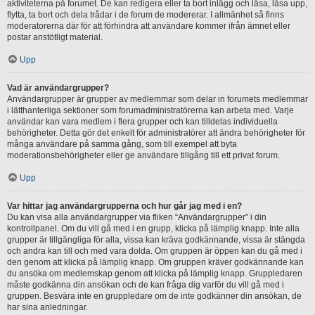
aktiviteterna på forumet. De kan redigera eller ta bort inlägg och låsa, låsa upp,
flytta, ta bort och dela trådar i de forum de modererar. I allmänhet så finns
moderatorerna där för att förhindra att användare kommer ifrån ämnet eller
postar anstötligt material.
Upp
Vad är användargrupper?
Användargrupper är grupper av medlemmar som delar in forumets medlemmar
i lätthanterliga sektioner som forumadministratörerna kan arbeta med. Varje
användar kan vara medlem i flera grupper och kan tilldelas individuella
behörigheter. Detta gör det enkelt för administratörer att ändra behörigheter för
många användare på samma gång, som till exempel att byta
moderationsbehörigheter eller ge användare tillgång till ett privat forum.
Upp
Var hittar jag användargrupperna och hur går jag med i en?
Du kan visa alla användargrupper via fliken “Användargrupper” i din
kontrollpanel. Om du vill gå med i en grupp, klicka på lämplig knapp. Inte alla
grupper är tillgängliga för alla, vissa kan kräva godkännande, vissa är stängda
och andra kan till och med vara dolda. Om gruppen är öppen kan du gå med i
den genom att klicka på lämplig knapp. Om gruppen kräver godkännande kan
du ansöka om medlemskap genom att klicka på lämplig knapp. Gruppledaren
måste godkänna din ansökan och de kan fråga dig varför du vill gå med i
gruppen. Besvära inte en gruppledare om de inte godkänner din ansökan, de
har sina anledningar.