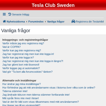
Tesla Club Sweden
Senaste Inlägg
Nyhetssidorna
Forumindex
Vanliga frågor
Registrera din Tesla/elbil
Vanliga frågor
Inloggnings- och registreringsfrågor
Varför måste jag ens registrera mig?
Vad är COPPA?
Varför kan jag inte registrera mig?
Jag har registrerat mig men kan inte logga in!
Varför kan jag inte logga in?
Jag har registrerat mig men kan inte logga in längre?!
Jag har glömt bort mitt lösenord!
Varför loggas jag ut automatiskt?
Vad gör “Ta bort alla forumcookies”-länken?
Alternativ och inställningar
Hur ändrar jag mina inställningar?
Hur förhindrar jag att mitt användarnamn visas i listorna över vilka som är online?
Tiderna stämmer inte!
Jag ändrade tidszon men tiderna stämmer fortfarande inte!
Mitt språk finns inte med i listan!
Vad är det för bild som visas tillsammans med mitt användarnamn?
Hur lägger jag till en visningsbild?