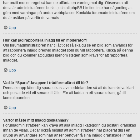
har brutit mot en regel så kan de utfärda en varning mot dig. Observera att
detta är administratörens beslut, och att phpBB Limited inte har någonting att
göra med varningar på andra webbplatser. Kontakta forumadministratören om
du är osäker på varför du varnats.
Upp
Hur kan jag rapportera inlägg till en moderator?
Om forumadministratören har tillåtit det så ska du se en bild som används för
att rapportera inlägg bredvid inlägget som du vill rapportera. Klicka på denna
bild och du kommer att guidas igenom stegen som krävs för att rapportera
inlägget.
Upp
Vad är “Spara”-knappen i trådformuläret till för?
Denna knapp låter dig spara utkast av meddelanden så att du kan skriva klart
och posta de vid ett senare tillfälle. För att ladda in ett sparat utkast, gå till
kontrollpanelen.
Upp
Varför måste mitt inlägg godkännas?
Forumadministratören kan kräva att alla inlägg i kategorin du postar i granskas
innan de visas. Det är också möjligt att administratören har placerat dig i en
grupp av användare som han anser behöver få sina inlägg granskade innan