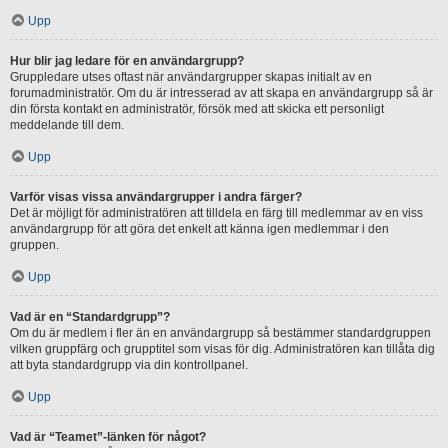
Upp
Hur blir jag ledare för en användargrupp?
Gruppledare utses oftast när användargrupper skapas initialt av en
forumadministratör. Om du är intresserad av att skapa en användargrupp så är
din första kontakt en administratör, försök med att skicka ett personligt
meddelande till dem.
Upp
Varför visas vissa användargrupper i andra färger?
Det är möjligt för administratören att tilldela en färg till medlemmar av en viss
användargrupp för att göra det enkelt att känna igen medlemmar i den
gruppen.
Upp
Vad är en “Standardgrupp”?
Om du är medlem i fler än en användargrupp så bestämmer standardgruppen
vilken gruppfärg och grupptitel som visas för dig. Administratören kan tillåta dig
att byta standardgrupp via din kontrollpanel.
Upp
Vad är “Teamet”-länken för något?