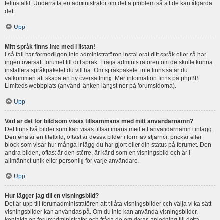
felinställd. Underrätta en administratör om detta problem så att de kan åtgärda
det.
Upp
Mitt språk finns inte med i listan!
I så fall har förmodligen inte administratören installerat ditt språk eller så har
ingen översatt forumet till ditt språk. Fråga administratören om de skulle kunna
installera språkpaketet du vill ha. Om språkpaketet inte finns så är du
välkommen att skapa en ny översättning. Mer information finns på phpBB
Limiteds webbplats (använd länken längst ner på forumsidorna).
Upp
Vad är det för bild som visas tillsammans med mitt användarnamn?
Det finns två bilder som kan visas tillsammans med ett användarnamn i inlägg.
Den ena är en titelbild, oftast är dessa bilder i form av stjärnor, prickar eller
block som visar hur många inlägg du har gjort eller din status på forumet. Den
andra bilden, oftast är den större, är känd som en visningsbild och är i
allmänhet unik eller personlig för varje användare.
Upp
Hur lägger jag till en visningsbild?
Det är upp till forumadministratören att tillåta visningsbilder och välja vilka sätt
visningsbilder kan användas på. Om du inte kan använda visningsbilder,
kontakta en forumadministratör och fråga de om deras anledning till detta.