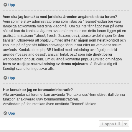
Upp
Vem ska jag kontakta med juridiska ärenden angående detta forum?
Vem som helst av administratörerna som listas på “Teamet”-sidan bör vara
lämpliga att kontakta med dina klagomål. Om du inte får något svar på detta
sätt så kan du kontakta ägaren av domänen eller, om detta forum ligger på en
gratistjänst (såsom Yahoo!, free.fr, f2s.com, osv.), abuse-avdelningen för den
tjänsten. Observera att phpBB Limited
inte har någon som helst kontroll
och
kan inte på något sätt hållas ansvariga för hur, var eller av vem detta forum
används. Kontakta inte phpBB Limited med anledning av något juridiskt
ärende (“cease and desist”, ansvar, förtal, osv.) som
inte direkt berör
webbplatsen phpBB.com. Om du ändå kontaktar phpBB Limited om
någon
form av tredjepartsanvändning av denna mjukvara
så förvänta dig ett
fåordigt svar eller inget svar alls.
Upp
Hur kontaktar jag en forumadministratör?
Alla användar på forumet kan använda "Kontakta oss"-formuläret, ifall denna
funktion är aktiverad utav forumadministratören.
Användare på forumet kan även använda "Teamet"-länken.
Upp
Hoppa till