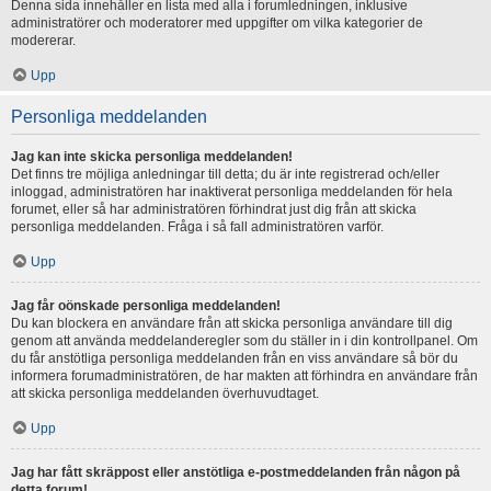
Denna sida innehåller en lista med alla i forumledningen, inklusive
administratörer och moderatorer med uppgifter om vilka kategorier de
modererar.
Upp
Personliga meddelanden
Jag kan inte skicka personliga meddelanden!
Det finns tre möjliga anledningar till detta; du är inte registrerad och/eller
inloggad, administratören har inaktiverat personliga meddelanden för hela
forumet, eller så har administratören förhindrat just dig från att skicka
personliga meddelanden. Fråga i så fall administratören varför.
Upp
Jag får oönskade personliga meddelanden!
Du kan blockera en användare från att skicka personliga användare till dig
genom att använda meddelanderegler som du ställer in i din kontrollpanel. Om
du får anstötliga personliga meddelanden från en viss användare så bör du
informera forumadministratören, de har makten att förhindra en användare från
att skicka personliga meddelanden överhuvudtaget.
Upp
Jag har fått skräppost eller anstötliga e-postmeddelanden från någon på
detta forum!