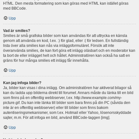
HTML. Den mesta formatering som kan göras med HTML kan istället göras
med BBCode.
Upp
Vad är smilies?
Smilies är små grafiska bilder som kan användas för att uttrycka en känsla
genom att använda en kod, t.ex. :) för glad, eller :( för ledsen. En fullständig
lista över alla smilies kan nås via inläggsformuläret. Försök att inte
överanvända smilies, de kan fort göra ett inlägg oläsbart och en moderator kan
ta bort de eller inlägget helt och hållet. Administratören kan också ha satt en
gräns för hur många smilies ett inlägg får innehålla.
Upp
Kan jag infoga bilder?
Ja, bilder kan visas i dina inlägg. Om administratören har aktiverat bilagor så
kan du ladda upp bilderna direkt till forumet. Annars måste du länka till en bild
som finns på en offentlig webbserver, t.ex. http://www.example.com/my-
picture.gif. Du kan inte länka till bilder som bara finns på din PC (såvida den
inte är en offentlig webbserver) eller till bilder som finns bakom
autentiseringsmekanismer, som t.ex. Hotmail eller Yahoo, lösenorsskyddade
sajter, m.m. För att infoga en bild, använd BBCode-taggen [img].
Upp