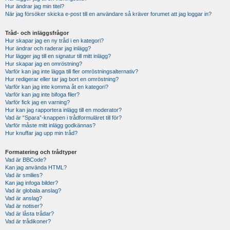
Hur ändrar jag min titel?
När jag försöker skicka e-post till en användare så kräver forumet att jag loggar in?
Tråd- och inläggsfrågor
Hur skapar jag en ny tråd i en kategori?
Hur ändrar och raderar jag inlägg?
Hur lägger jag till en signatur till mitt inlägg?
Hur skapar jag en omröstning?
Varför kan jag inte lägga till fler omröstningsalternativ?
Hur redigerar eller tar jag bort en omröstning?
Varför kan jag inte komma åt en kategori?
Varför kan jag inte bifoga filer?
Varför fick jag en varning?
Hur kan jag rapportera inlägg till en moderator?
Vad är “Spara”-knappen i trådformuläret till för?
Varför måste mitt inlägg godkännas?
Hur knuffar jag upp min tråd?
Formatering och trådtyper
Vad är BBCode?
Kan jag använda HTML?
Vad är smilies?
Kan jag infoga bilder?
Vad är globala anslag?
Vad är anslag?
Vad är notiser?
Vad är låsta trådar?
Vad är trådikoner?