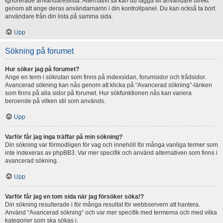
ignorerade användareslista. Alternativt så kan du lägga till användare direkt
genom att ange deras användarnamn i din kontrollpanel. Du kan också ta bort
användare från din lista på samma sida.
Upp
Sökning på forumet
Hur söker jag på forumet?
Ange en term i sökrutan som finns på indexsidan, forumsidor och trådsidor.
Avancerad sökning kan nås genom att klicka på “Avancerad sökning”-länken
som finns på alla sidor på forumet. Hur sökfunktionen nås kan variera
beroende på vilken stil som används.
Upp
Varför får jag inga träffar på min sökning?
Din sökning var förmodligen för vag och innehöll för många vanliga termer som
inte indexeras av phpBB3. Var mer specifik och använd alternativen som finns i
avancerad sökning.
Upp
Varför får jag en tom sida när jag försöker söka!?
Din sökning resulterade i för många resultat för webbservern att hantera.
Använd “Avancerad sökning” och var mer specifik med termerna och med vilka
kategorier som ska sökas i.