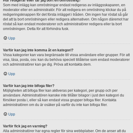
Hur redigerar eller tar jag bort en omröstning?
Som med inlägg kan omröstningar endast redigeras av inläggsskaparen, en
moderator eller en administratör. För att redigera en omröstning klickar du på
redigeringsknappen för det första inlägget i tråden. Om ingen har röstat så går
det att ta bort omröstningen eller redigera alternativen. Om någon däremot har
röstat så kan endast moderatorer och administratörer redigera eller ta bort
omröstningen. Detta för att förhindra fusk.
Upp
Varför kan jag inte komma åt en kategori?
Vissa kategorier kan vara begränsade till vissa användare eller grupper. För att
visa, läsa, posta, osv. kan du behöva speciell tillåtelse som endast moderatorer
och administratörer kan ge dig. Pröva att kontakta dem.
Upp
Varför kan jag inte bifoga filer?
Möjligheten att bifoga filer kan aktiveras per kategori, per grupp och per
användare. Administratören kanske inte tillåter bilagor i just den kategori du
försöker posta i, eller så kan endast vissa grupper bifoga filer. Kontakta
administratören om du är osäker på varför du inte kan bifoga filer.
Upp
Varför fick jag en varning?
Alla administratörer har egna regler för sina webbplatser. Om de anser att du