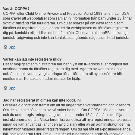
Vad är COPPA?
COPPA, eller Child Online Privacy and Protection Act of 1998, är en lag i USA
som kräver att webbplatser som samlar in information från barn under 13 år har
skriftligt tillstånd från föräldrarna. Om du är osäker på om detta rör dig som
försöker att registrera dig, eller om det rör webbplatsen du försöker registrera
dig på, kontakta ett juridiskt ombud för hjälp. Observera att phpBB inte kan ge
juridisk rådgivning och inte kan kontaktas angående något som helst juridiskt.
Upp
Varför kan jag inte registrera mig?
Det är möjligt att administratören har bannlyst din IP-adress eller förbjudit det
användarnamn du försöker registrera dig med. Ägaren av webbplatsen kan
också ha inaktiverat nyregistreringar för att förhindra att nya besökare blir
medlemmar. Kontakta en administratör för hjälp.
Upp
Jag har registrerat mig men kan inte logga in!
Försäkra dig först och främst om att du anger rätt användarnamn och lösenord.
Om de stämmer så kan en av två saker ha hänt. Om COPPA-stöd är aktiverat
och du under registreringen angav att du är under 13 år så måste du följa
instruktionerna du fått. Vissa forum kräver också att nya registreringar aktiveras
innan de kan användas, antingen av dig själv eller av an administratör; denna
information visades under registreringen. Om du har fått ett e-postmeddelande,
följ instruktionerna i det. Om du inte fått ett e-postmeddelande så kanske du