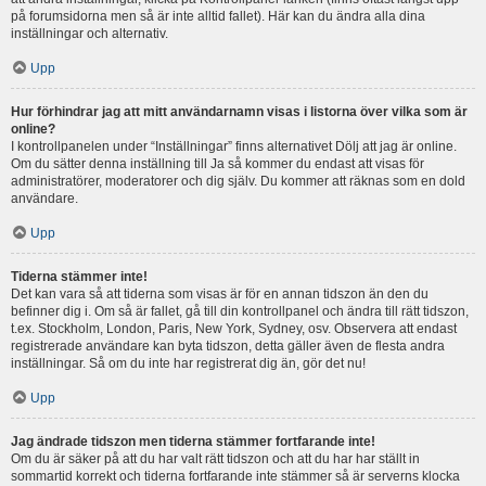
på forumsidorna men så är inte alltid fallet). Här kan du ändra alla dina
inställningar och alternativ.
Upp
Hur förhindrar jag att mitt användarnamn visas i listorna över vilka som är
online?
I kontrollpanelen under “Inställningar” finns alternativet Dölj att jag är online.
Om du sätter denna inställning till Ja så kommer du endast att visas för
administratörer, moderatorer och dig själv. Du kommer att räknas som en dold
användare.
Upp
Tiderna stämmer inte!
Det kan vara så att tiderna som visas är för en annan tidszon än den du
befinner dig i. Om så är fallet, gå till din kontrollpanel och ändra till rätt tidszon,
t.ex. Stockholm, London, Paris, New York, Sydney, osv. Observera att endast
registrerade användare kan byta tidszon, detta gäller även de flesta andra
inställningar. Så om du inte har registrerat dig än, gör det nu!
Upp
Jag ändrade tidszon men tiderna stämmer fortfarande inte!
Om du är säker på att du har valt rätt tidszon och att du har har ställt in
sommartid korrekt och tiderna fortfarande inte stämmer så är serverns klocka