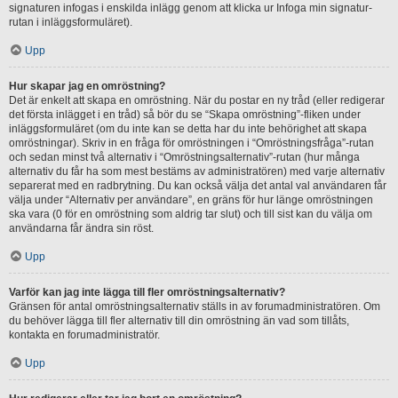
signaturen infogas i enskilda inlägg genom att klicka ur Infoga min signatur-
rutan i inläggsformuläret).
Upp
Hur skapar jag en omröstning?
Det är enkelt att skapa en omröstning. När du postar en ny tråd (eller redigerar
det första inlägget i en tråd) så bör du se “Skapa omröstning”-fliken under
inläggsformuläret (om du inte kan se detta har du inte behörighet att skapa
omröstningar). Skriv in en fråga för omröstningen i “Omröstningsfråga”-rutan
och sedan minst två alternativ i “Omröstningsalternativ”-rutan (hur många
alternativ du får ha som mest bestäms av administratören) med varje alternativ
separerat med en radbrytning. Du kan också välja det antal val användaren får
välja under “Alternativ per användare”, en gräns för hur länge omröstningen
ska vara (0 för en omröstning som aldrig tar slut) och till sist kan du välja om
användarna får ändra sin röst.
Upp
Varför kan jag inte lägga till fler omröstningsalternativ?
Gränsen för antal omröstningsalternativ ställs in av forumadministratören. Om
du behöver lägga till fler alternativ till din omröstning än vad som tillåts,
kontakta en forumadministratör.
Upp