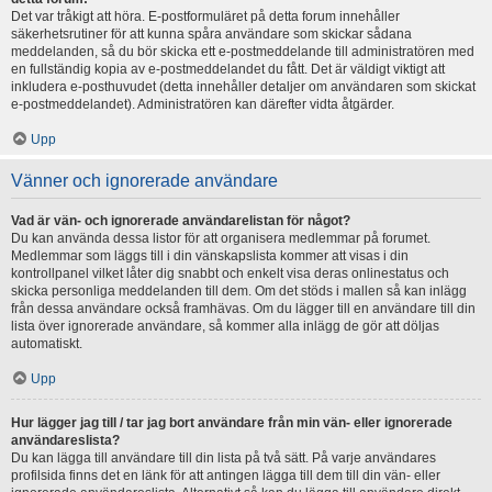
Det var tråkigt att höra. E-postformuläret på detta forum innehåller
säkerhetsrutiner för att kunna spåra användare som skickar sådana
meddelanden, så du bör skicka ett e-postmeddelande till administratören med
en fullständig kopia av e-postmeddelandet du fått. Det är väldigt viktigt att
inkludera e-posthuvudet (detta innehåller detaljer om användaren som skickat
e-postmeddelandet). Administratören kan därefter vidta åtgärder.
Upp
Vänner och ignorerade användare
Vad är vän- och ignorerade användarelistan för något?
Du kan använda dessa listor för att organisera medlemmar på forumet.
Medlemmar som läggs till i din vänskapslista kommer att visas i din
kontrollpanel vilket låter dig snabbt och enkelt visa deras onlinestatus och
skicka personliga meddelanden till dem. Om det stöds i mallen så kan inlägg
från dessa användare också framhävas. Om du lägger till en användare till din
lista över ignorerade användare, så kommer alla inlägg de gör att döljas
automatiskt.
Upp
Hur lägger jag till / tar jag bort användare från min vän- eller ignorerade
användareslista?
Du kan lägga till användare till din lista på två sätt. På varje användares
profilsida finns det en länk för att antingen lägga till dem till din vän- eller