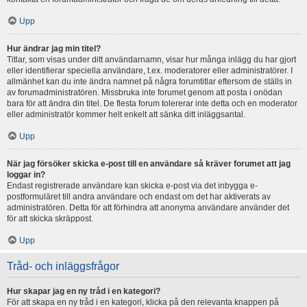
Upp
Hur ändrar jag min titel?
Titlar, som visas under ditt användarnamn, visar hur många inlägg du har gjort
eller identifierar speciella användare, t.ex. moderatorer eller administratörer. I
allmänhet kan du inte ändra namnet på några forumtitlar eftersom de ställs in
av forumadministratören. Missbruka inte forumet genom att posta i onödan
bara för att ändra din titel. De flesta forum tolererar inte detta och en moderator
eller administratör kommer helt enkelt att sänka ditt inläggsantal.
Upp
När jag försöker skicka e-post till en användare så kräver forumet att jag
loggar in?
Endast registrerade användare kan skicka e-post via det inbygga e-
postformuläret till andra användare och endast om det har aktiverats av
administratören. Detta för att förhindra att anonyma användare använder det
för att skicka skräppost.
Upp
Tråd- och inläggsfrågor
Hur skapar jag en ny tråd i en kategori?
För att skapa en ny tråd i en kategori, klicka på den relevanta knappen på