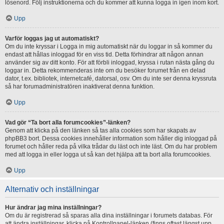
lösenord. Följ instruktionerna och du kommer att kunna logga in igen inom kort.
Upp
Varför loggas jag ut automatiskt?
Om du inte kryssar i Logga in mig automatiskt när du loggar in så kommer du
endast att hållas inloggad för en viss tid. Detta förhindrar att någon annan
använder sig av ditt konto. För att förbli inloggad, kryssa i rutan nästa gång du
loggar in. Detta rekommenderas inte om du besöker forumet från en delad
dator, t.ex. bibliotek, internetcafé, datorsal, osv. Om du inte ser denna kryssruta
så har forumadministratören inaktiverat denna funktion.
Upp
Vad gör “Ta bort alla forumcookies”-länken?
Genom att klicka på den länken så tas alla cookies som har skapats av
phpBB3 bort. Dessa cookies innehåller information som håller dig inloggad på
forumet och håller reda på vilka trådar du läst och inte läst. Om du har problem
med att logga in eller logga ut så kan det hjälpa att ta bort alla forumcookies.
Upp
Alternativ och inställningar
Hur ändrar jag mina inställningar?
Om du är registrerad så sparas alla dina inställningar i forumets databas. För
att ändra inställningar, klicka på Kontrollpanel-länken (finns oftast längst upp