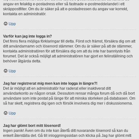
angav en felaktig e-postadress eller så fastnade e-postmeddelandet i ett
skräppostfilter. Om du är säker på att e-postadressen du angav var korrekt,
kontakta en administratör.
Upp
Varför kan jag inte logga in?
Det finns flera möjliga förklaringar till detta. Först och främst, försäkra dig om att
ditt användarnamn och lösenord stämmer. Om du är säker på att de stämmer,
kontakta administratören för att försäkra dig om att du inte har bannlysts från
forumet. Det är också möjligt att administratören har gjort en felinställning och
behöver åtgärda detta.
Upp
Jag har registrerat mig men kan inte logga in längre?!
Det är möjligt att en administratör har raderat eller inaktiverat ditt
användarkonto av någon orsak. Dessutom rensar många forum då och då bort
användare som inte postat på länge för att minska storleken på databasen. Om
så har skett, registrera dig igen och försök involvera dig mer i diskussionerna.
Upp
Jag har glömt bort mitt lösenord!
Ingen panik! Även om du inte kan återfå ditt nuvarande lösenord så kan du
enkelt återställa det. Gå till inloggningssidan och klicka på Jag har glömt mitt