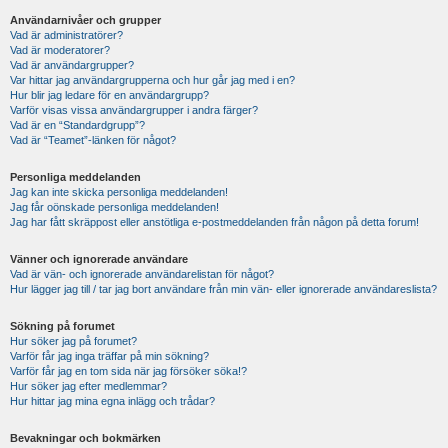
Användarnivåer och grupper
Vad är administratörer?
Vad är moderatorer?
Vad är användargrupper?
Var hittar jag användargrupperna och hur går jag med i en?
Hur blir jag ledare för en användargrupp?
Varför visas vissa användargrupper i andra färger?
Vad är en “Standardgrupp”?
Vad är “Teamet”-länken för något?
Personliga meddelanden
Jag kan inte skicka personliga meddelanden!
Jag får oönskade personliga meddelanden!
Jag har fått skräppost eller anstötliga e-postmeddelanden från någon på detta forum!
Vänner och ignorerade användare
Vad är vän- och ignorerade användarelistan för något?
Hur lägger jag till / tar jag bort användare från min vän- eller ignorerade användareslista?
Sökning på forumet
Hur söker jag på forumet?
Varför får jag inga träffar på min sökning?
Varför får jag en tom sida när jag försöker söka!?
Hur söker jag efter medlemmar?
Hur hittar jag mina egna inlägg och trådar?
Bevakningar och bokmärken