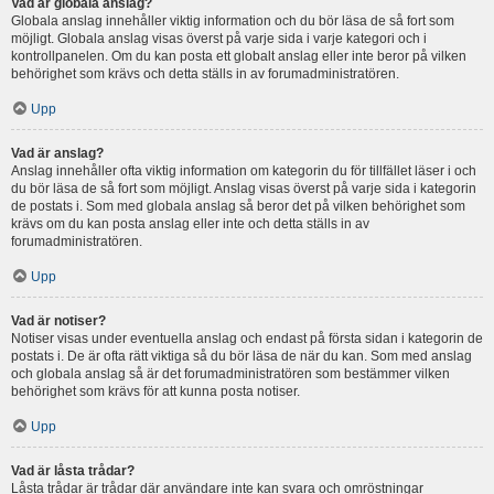
Vad är globala anslag?
Globala anslag innehåller viktig information och du bör läsa de så fort som
möjligt. Globala anslag visas överst på varje sida i varje kategori och i
kontrollpanelen. Om du kan posta ett globalt anslag eller inte beror på vilken
behörighet som krävs och detta ställs in av forumadministratören.
Upp
Vad är anslag?
Anslag innehåller ofta viktig information om kategorin du för tillfället läser i och
du bör läsa de så fort som möjligt. Anslag visas överst på varje sida i kategorin
de postats i. Som med globala anslag så beror det på vilken behörighet som
krävs om du kan posta anslag eller inte och detta ställs in av
forumadministratören.
Upp
Vad är notiser?
Notiser visas under eventuella anslag och endast på första sidan i kategorin de
postats i. De är ofta rätt viktiga så du bör läsa de när du kan. Som med anslag
och globala anslag så är det forumadministratören som bestämmer vilken
behörighet som krävs för att kunna posta notiser.
Upp
Vad är låsta trådar?
Låsta trådar är trådar där användare inte kan svara och omröstningar