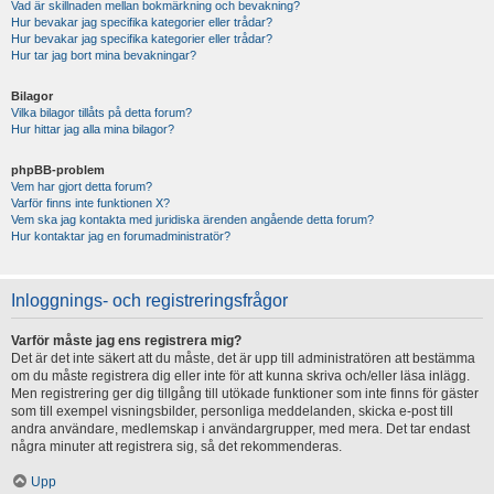
Vad är skillnaden mellan bokmärkning och bevakning?
Hur bevakar jag specifika kategorier eller trådar?
Hur bevakar jag specifika kategorier eller trådar?
Hur tar jag bort mina bevakningar?
Bilagor
Vilka bilagor tillåts på detta forum?
Hur hittar jag alla mina bilagor?
phpBB-problem
Vem har gjort detta forum?
Varför finns inte funktionen X?
Vem ska jag kontakta med juridiska ärenden angående detta forum?
Hur kontaktar jag en forumadministratör?
Inloggnings- och registreringsfrågor
Varför måste jag ens registrera mig?
Det är det inte säkert att du måste, det är upp till administratören att bestämma
om du måste registrera dig eller inte för att kunna skriva och/eller läsa inlägg.
Men registrering ger dig tillgång till utökade funktioner som inte finns för gäster
som till exempel visningsbilder, personliga meddelanden, skicka e-post till
andra användare, medlemskap i användargrupper, med mera. Det tar endast
några minuter att registrera sig, så det rekommenderas.
Upp