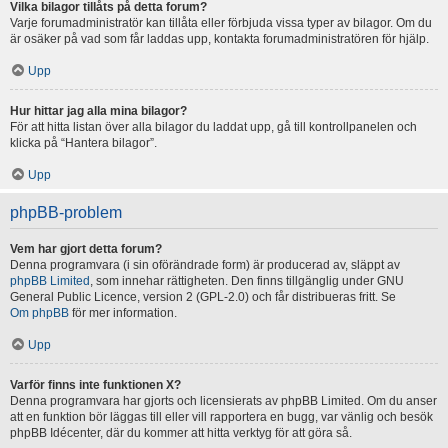
Vilka bilagor tillåts på detta forum?
Varje forumadministratör kan tillåta eller förbjuda vissa typer av bilagor. Om du
är osäker på vad som får laddas upp, kontakta forumadministratören för hjälp.
Upp
Hur hittar jag alla mina bilagor?
För att hitta listan över alla bilagor du laddat upp, gå till kontrollpanelen och
klicka på “Hantera bilagor”.
Upp
phpBB-problem
Vem har gjort detta forum?
Denna programvara (i sin oförändrade form) är producerad av, släppt av
phpBB Limited
, som innehar rättigheten. Den finns tillgänglig under GNU
General Public Licence, version 2 (GPL-2.0) och får distribueras fritt. Se
Om phpBB
för mer information.
Upp
Varför finns inte funktionen X?
Denna programvara har gjorts och licensierats av phpBB Limited. Om du anser
att en funktion bör läggas till eller vill rapportera en bugg, var vänlig och besök
phpBB Idécenter, där du kommer att hitta verktyg för att göra så.