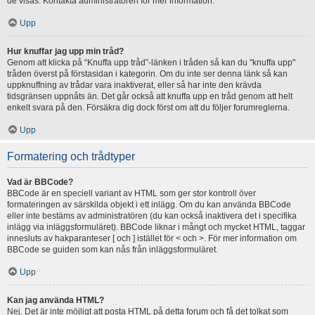
de visas. Kontakta administratören för mer information.
Upp
Hur knuffar jag upp min tråd?
Genom att klicka på “Knuffa upp tråd”-länken i tråden så kan du "knuffa upp"
tråden överst på förstasidan i kategorin. Om du inte ser denna länk så kan
uppknuffning av trådar vara inaktiverat, eller så har inte den krävda
tidsgränsen uppnåts än. Det går också att knuffa upp en tråd genom att helt
enkelt svara på den. Försäkra dig dock först om att du följer forumreglerna.
Upp
Formatering och trådtyper
Vad är BBCode?
BBCode är en speciell variant av HTML som ger stor kontroll över
formateringen av särskilda objekt i ett inlägg. Om du kan använda BBCode
eller inte bestäms av administratören (du kan också inaktivera det i specifika
inlägg via inläggsformuläret). BBCode liknar i mångt och mycket HTML, taggar
innesluts av hakparanteser [ och ] istället för < och >. För mer information om
BBCode se guiden som kan nås från inläggsformuläret.
Upp
Kan jag använda HTML?
Nej. Det är inte möjligt att posta HTML på detta forum och få det tolkat som