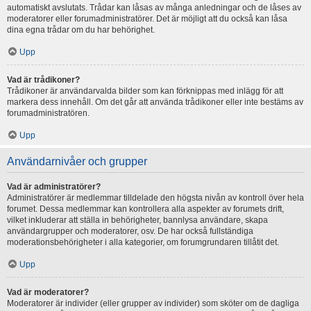
automatiskt avslutats. Trådar kan låsas av många anledningar och de låses av
moderatorer eller forumadministratörer. Det är möjligt att du också kan låsa
dina egna trådar om du har behörighet.
Upp
Vad är trådikoner?
Trådikoner är användarvalda bilder som kan förknippas med inlägg för att
markera dess innehåll. Om det går att använda trådikoner eller inte bestäms av
forumadministratören.
Upp
Användarnivåer och grupper
Vad är administratörer?
Administratörer är medlemmar tilldelade den högsta nivån av kontroll över hela
forumet. Dessa medlemmar kan kontrollera alla aspekter av forumets drift,
vilket inkluderar att ställa in behörigheter, bannlysa användare, skapa
användargrupper och moderatorer, osv. De har också fullständiga
moderationsbehörigheter i alla kategorier, om forumgrundaren tillåtit det.
Upp
Vad är moderatorer?
Moderatorer är individer (eller grupper av individer) som sköter om de dagliga