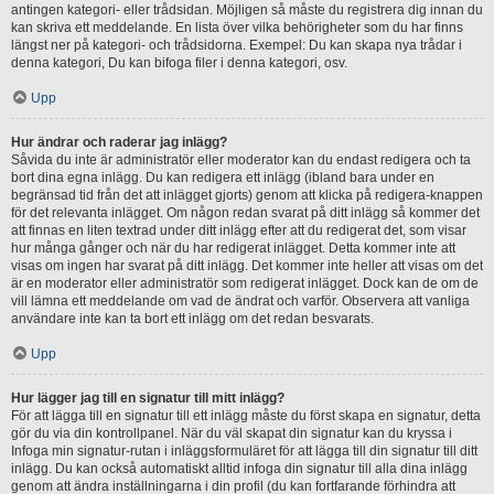
antingen kategori- eller trådsidan. Möjligen så måste du registrera dig innan du
kan skriva ett meddelande. En lista över vilka behörigheter som du har finns
längst ner på kategori- och trådsidorna. Exempel: Du kan skapa nya trådar i
denna kategori, Du kan bifoga filer i denna kategori, osv.
Upp
Hur ändrar och raderar jag inlägg?
Såvida du inte är administratör eller moderator kan du endast redigera och ta
bort dina egna inlägg. Du kan redigera ett inlägg (ibland bara under en
begränsad tid från det att inlägget gjorts) genom att klicka på redigera-knappen
för det relevanta inlägget. Om någon redan svarat på ditt inlägg så kommer det
att finnas en liten textrad under ditt inlägg efter att du redigerat det, som visar
hur många gånger och när du har redigerat inlägget. Detta kommer inte att
visas om ingen har svarat på ditt inlägg. Det kommer inte heller att visas om det
är en moderator eller administratör som redigerat inlägget. Dock kan de om de
vill lämna ett meddelande om vad de ändrat och varför. Observera att vanliga
användare inte kan ta bort ett inlägg om det redan besvarats.
Upp
Hur lägger jag till en signatur till mitt inlägg?
För att lägga till en signatur till ett inlägg måste du först skapa en signatur, detta
gör du via din kontrollpanel. När du väl skapat din signatur kan du kryssa i
Infoga min signatur-rutan i inläggsformuläret för att lägga till din signatur till ditt
inlägg. Du kan också automatiskt alltid infoga din signatur till alla dina inlägg
genom att ändra inställningarna i din profil (du kan fortfarande förhindra att