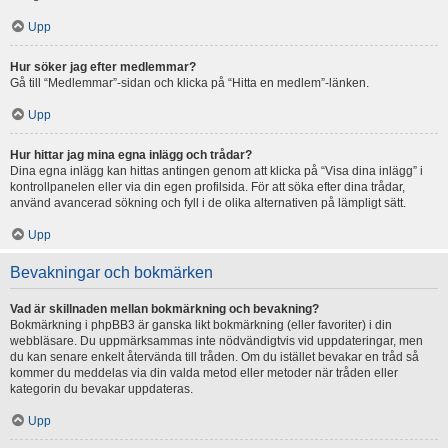
Upp
Hur söker jag efter medlemmar?
Gå till “Medlemmar”-sidan och klicka på “Hitta en medlem”-länken.
Upp
Hur hittar jag mina egna inlägg och trådar?
Dina egna inlägg kan hittas antingen genom att klicka på “Visa dina inlägg” i
kontrollpanelen eller via din egen profilsida. För att söka efter dina trådar,
använd avancerad sökning och fyll i de olika alternativen på lämpligt sätt.
Upp
Bevakningar och bokmärken
Vad är skillnaden mellan bokmärkning och bevakning?
Bokmärkning i phpBB3 är ganska likt bokmärkning (eller favoriter) i din
webbläsare. Du uppmärksammas inte nödvändigtvis vid uppdateringar, men
du kan senare enkelt återvända till tråden. Om du istället bevakar en tråd så
kommer du meddelas via din valda metod eller metoder när tråden eller
kategorin du bevakar uppdateras.
Upp