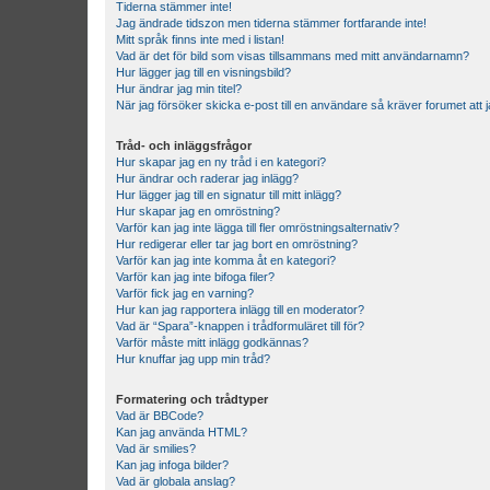
Tiderna stämmer inte!
Jag ändrade tidszon men tiderna stämmer fortfarande inte!
Mitt språk finns inte med i listan!
Vad är det för bild som visas tillsammans med mitt användarnamn?
Hur lägger jag till en visningsbild?
Hur ändrar jag min titel?
När jag försöker skicka e-post till en användare så kräver forumet att j
Tråd- och inläggsfrågor
Hur skapar jag en ny tråd i en kategori?
Hur ändrar och raderar jag inlägg?
Hur lägger jag till en signatur till mitt inlägg?
Hur skapar jag en omröstning?
Varför kan jag inte lägga till fler omröstningsalternativ?
Hur redigerar eller tar jag bort en omröstning?
Varför kan jag inte komma åt en kategori?
Varför kan jag inte bifoga filer?
Varför fick jag en varning?
Hur kan jag rapportera inlägg till en moderator?
Vad är “Spara”-knappen i trådformuläret till för?
Varför måste mitt inlägg godkännas?
Hur knuffar jag upp min tråd?
Formatering och trådtyper
Vad är BBCode?
Kan jag använda HTML?
Vad är smilies?
Kan jag infoga bilder?
Vad är globala anslag?