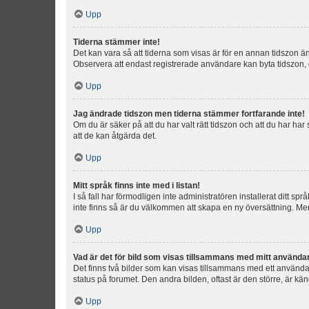
Upp
Tiderna stämmer inte!
Det kan vara så att tiderna som visas är för en annan tidszon än d
Observera att endast registrerade användare kan byta tidszon, de
Upp
Jag ändrade tidszon men tiderna stämmer fortfarande inte!
Om du är säker på att du har valt rätt tidszon och att du har har
att de kan åtgärda det.
Upp
Mitt språk finns inte med i listan!
I så fall har förmodligen inte administratören installerat ditt sp
inte finns så är du välkommen att skapa en ny översättning. M
Upp
Vad är det för bild som visas tillsammans med mitt använd
Det finns två bilder som kan visas tillsammans med ett användarna
status på forumet. Den andra bilden, oftast är den större, är kä
Upp