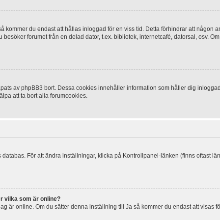
 kommer du endast att hållas inloggad för en viss tid. Detta förhindrar att någon ann
esöker forumet från en delad dator, t.ex. bibliotek, internetcafé, datorsal, osv. O
ats av phpBB3 bort. Dessa cookies innehåller information som håller dig inloggad på
lpa att ta bort alla forumcookies.
 databas. För att ändra inställningar, klicka på Kontrollpanel-länken (finns oftast lä
r vilka som är online?
tt jag är online. Om du sätter denna inställning till Ja så kommer du endast att visas 