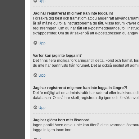
Upp
Jag har registrerat mig men kan inte logga in!
Försäkra dig först och främst om att du anger rätt användarna
år så måste du följa instruktionerna du fått. Vissa forum kräver
registreringen. Om du har fått ett e-postmeddelande, följ instr
skräppostfilter. Om du är säker på att e-postadressen du angav v
Upp
Varför kan jag inte logga in?
Det finns flera möjliga förklaringar till detta. Först och främst
du inte har bannlysts från forumet. Det är också möjligt att admi
Upp
Jag har registrerat mig men kan inte logga in längre?!
Det är möjligt att en administratör har raderat eller inaktiver
databasen. Om så har skett, registrera dig igen och försök invo
Upp
Jag har glömt bort mitt lösenord!
Ingen panik! Även om du inte kan återfå ditt nuvarande lösenord
logga in igen inom kort.