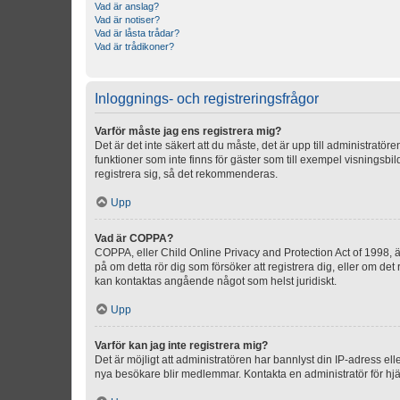
Vad är anslag?
Vad är notiser?
Vad är låsta trådar?
Vad är trådikoner?
Inloggnings- och registreringsfrågor
Varför måste jag ens registrera mig?
Det är det inte säkert att du måste, det är upp till administratör
funktioner som inte finns för gäster som till exempel visnings
registrera sig, så det rekommenderas.
Upp
Vad är COPPA?
COPPA, eller Child Online Privacy and Protection Act of 1998, är
på om detta rör dig som försöker att registrera dig, eller om det
kan kontaktas angående något som helst juridiskt.
Upp
Varför kan jag inte registrera mig?
Det är möjligt att administratören har bannlyst din IP-adress el
nya besökare blir medlemmar. Kontakta en administratör för hjä