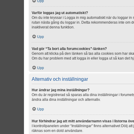
Upp
Varför loggas jag ut automatiskt?
Om du inte kryssar i Logga in mig automatiskt när du loggar in så
rutan nästa gång du loggar in. Detta rekommenderas inte om du b
inaktiverat denna funktion.
Upp
Vad gör “Ta bort alla forumcookies”-länken?
Genom att klicka på den länken så tas alla cookies som har skap
Om du har problem med att logga in eller logga ut så kan det hjä
Upp
Alternativ och inställningar
Hur ändrar jag mina inställningar?
Om du är registrerad så sparas alla dina inställningar i forumets
ändra alla dina inställningar och alternativ.
Upp
Hur förhindrar jag att mitt användarnamn visas i listorna öve
I kontrollpanelen under “Inställningar” finns alternativet Dölj a
räknas som en dold användare.