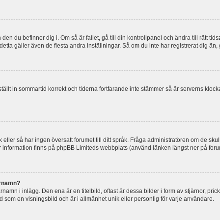
en du befinner dig i. Om så är fallet, gå till din kontrollpanel och ändra till rätt t
tta gäller även de flesta andra inställningar. Så om du inte har registrerat dig än, 
 ställt in sommartid korrekt och tiderna fortfarande inte stämmer så är serverns kloc
råk eller så har ingen översatt forumet till ditt språk. Fråga administratören om de s
er information finns på phpBB Limiteds webbplats (använd länken längst ner på for
arnamn?
mn i inlägg. Den ena är en titelbild, oftast är dessa bilder i form av stjärnor, pric
nd som en visningsbild och är i allmänhet unik eller personlig för varje användare.