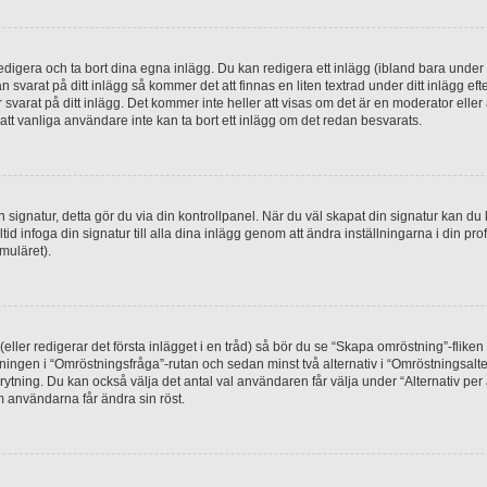
digera och ta bort dina egna inlägg. Du kan redigera ett inlägg (ibland bara under e
svarat på ditt inlägg så kommer det att finnas en liten textrad under ditt inlägg ef
 svarat på ditt inlägg. Det kommer inte heller att visas om det är en moderator elle
t vanliga användare inte kan ta bort ett inlägg om det redan besvarats.
 en signatur, detta gör du via din kontrollpanel. När du väl skapat din signatur kan du 
alltid infoga din signatur till alla dina inlägg genom att ändra inställningarna i din pr
muläret).
(eller redigerar det första inlägget i en tråd) så bör du se “Skapa omröstning”-flike
tningen i “Omröstningsfråga”-rutan och sedan minst två alternativ i “Omröstningsal
rytning. Du kan också välja det antal val användaren får välja under “Alternativ pe
om användarna får ändra sin röst.