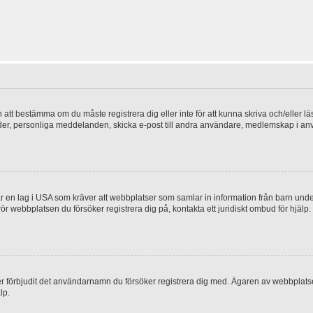
en att bestämma om du måste registrera dig eller inte för att kunna skriva och/eller lä
bilder, personliga meddelanden, skicka e-post till andra användare, medlemskap i a
 en lag i USA som kräver att webbplatser som samlar in information från barn under 1
 rör webbplatsen du försöker registrera dig på, kontakta ett juridiskt ombud för hjäl
ler förbjudit det användarnamn du försöker registrera dig med. Ägaren av webbplatsen
lp.