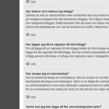
Upp
Hur ändrar och raderar jag inlägg?
Såvida du inte är administratör eller moderator kan du endast re
på redigera-knappen för det relevanta inlägget. Om någon redan 
har redigerat inlägget. Detta kommer inte att visas om ingen har
lämna ett meddelande om vad de ändrat och varför. Observera at
Upp
Hur lägger jag till en signatur till mitt inlägg?
För att lägga till en signatur till ett inlägg måste du först skapa
lägga till din signatur till ditt inlägg. Du kan också automatiskt 
inlägg genom att klicka ur Infoga min signatur-rutan i inläggsfor
Upp
Hur skapar jag en omröstning?
Det är enkelt att skapa en omröstning. När du postar en ny tråd 
behörighet att skapa omröstningar). Skriv in en fråga för omrös
av administratören) med varje alternativ separerat med en radb
för en omröstning som aldrig tar slut) och till sist kan du välja 
Upp
Varför kan jag inte lägga till fler omröstningsalternativ?