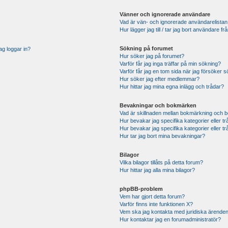
Vänner och ignorerade användare
Vad är vän- och ignorerade användarelistan
Hur lägger jag till / tar jag bort användare 
Sökning på forumet
ag loggar in?
Hur söker jag på forumet?
Varför får jag inga träffar på min sökning?
Varför får jag en tom sida när jag försöker 
Hur söker jag efter medlemmar?
Hur hittar jag mina egna inlägg och trådar?
Bevakningar och bokmärken
Vad är skillnaden mellan bokmärkning och 
Hur bevakar jag specifika kategorier eller t
Hur bevakar jag specifika kategorier eller t
Hur tar jag bort mina bevakningar?
Bilagor
Vilka bilagor tillåts på detta forum?
Hur hittar jag alla mina bilagor?
phpBB-problem
Vem har gjort detta forum?
Varför finns inte funktionen X?
Vem ska jag kontakta med juridiska ärende
Hur kontaktar jag en forumadministratör?