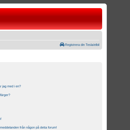
Registrera din Tesla/elbil
r jag med i en?
 färger?
n!
ostmeddelanden från någon på detta forum!