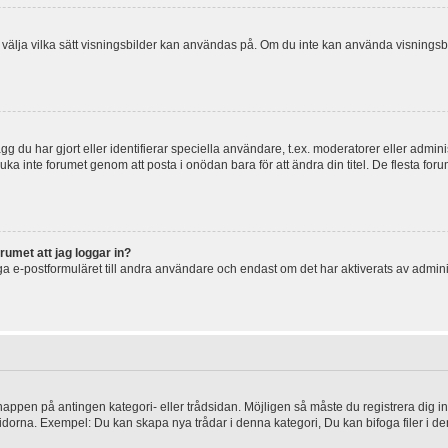
 och välja vilka sätt visningsbilder kan användas på. Om du inte kan använda visning
g du har gjort eller identifierar speciella användare, t.ex. moderatorer eller admin
uka inte forumet genom att posta i onödan bara för att ändra din titel. De flesta foru
rumet att jag loggar in?
a e-postformuläret till andra användare och endast om det har aktiverats av admini
knappen på antingen kategori- eller trådsidan. Möjligen så måste du registrera dig i
idorna. Exempel: Du kan skapa nya trådar i denna kategori, Du kan bifoga filer i de