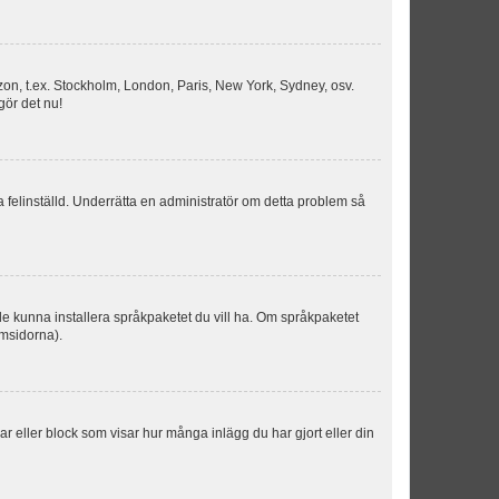
idszon, t.ex. Stockholm, London, Paris, New York, Sydney, osv.
gör det nu!
ka felinställd. Underrätta en administratör om detta problem så
kulle kunna installera språkpaketet du vill ha. Om språkpaketet
umsidorna).
kar eller block som visar hur många inlägg du har gjort eller din