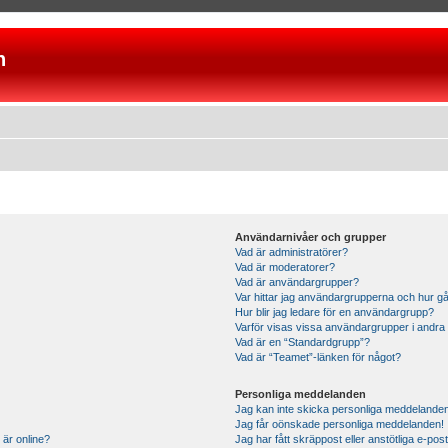
n
Användarnivåer och grupper
Vad är administratörer?
Vad är moderatorer?
Vad är användargrupper?
Var hittar jag användargrupperna och hur gå
Hur blir jag ledare för en användargrupp?
Varför visas vissa användargrupper i andra
Vad är en “Standardgrupp”?
Vad är “Teamet”-länken för något?
Personliga meddelanden
Jag kan inte skicka personliga meddelande
Jag får oönskade personliga meddelanden!
 är online?
Jag har fått skräppost eller anstötliga e-p