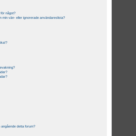
 för något?
från min vän- eller ignorerade användareslista?
söka!?
bevakning?
rådar?
rådar?
n angående detta forum?