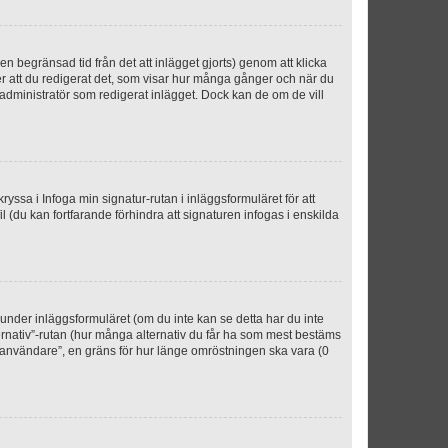
n begränsad tid från det att inlägget gjorts) genom att klicka
ter att du redigerat det, som visar hur många gånger och när du
r administratör som redigerat inlägget. Dock kan de om de vill
kryssa i Infoga min signatur-rutan i inläggsformuläret för att
ofil (du kan fortfarande förhindra att signaturen infogas i enskilda
n under inläggsformuläret (om du inte kan se detta har du inte
ternativ”-rutan (hur många alternativ du får ha som mest bestäms
r användare”, en gräns för hur länge omröstningen ska vara (0