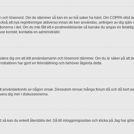
mn och lösenord. Om de stämmer så kan en av två saker ha hänt. Om COPPA-stöd är 
 också att nya registreringar aktiveras innan de kan användas, antingen av dig själv
uktionerna i det. Om du inte fått ett e-postmeddelande så kanske du angav en felakti
ar korrekt, kontakta en administratör.
, försäkra dig om att ditt användarnamn och lösenord stämmer. Om du är säker på att d
nistratören har gjort en felinställning och behöver åtgärda detta.
at ditt användarkonto av någon orsak. Dessutom rensar många forum då och då bort a
lvera dig mer i diskussionerna.
 så kan du enkelt återställa det. Gå till inloggningssidan och klicka på Jag har glö