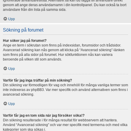
ignorerade användareslista. Alternativt så kan du lägga till användare direkt
genom att ange deras användarnamn i din kontrollpanel. Du kan också ta bort
användare från din lista på samma sida.
Upp
Sökning på forumet
Hur söker jag på forumet?
Ange en term i sökrutan som finns på indexsidan, forumsidor och trådsidor.
Avancerad sökning kan nås genom att klicka på “Avancerad sökning”-länken
som finns på alla sidor på forumet. Hur sökfunktionen nås kan variera
beroende på vilken stil som används.
Upp
Varför får jag inga träffar på min sökning?
Din sökning var förmodligen för vag och innehöll för många vanliga termer som
inte indexeras av phpBB3. Var mer specifik och använd alternativen som finns i
avancerad sökning.
Upp
Varför får jag en tom sida när jag försöker söka!?
Din sökning resulterade i för många resultat för webbservern att hantera.
Använd “Avancerad sökning” och var mer specifik med termerna och med vilka
kategorier som ska sökas i.