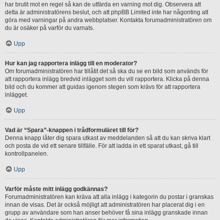
har brutit mot en regel så kan de utfärda en varning mot dig. Observera att
detta är administratörens beslut, och att phpBB Limited inte har någonting att
göra med varningar på andra webbplatser. Kontakta forumadministratören om
du är osäker på varför du varnats.
Upp
Hur kan jag rapportera inlägg till en moderator?
Om forumadministratören har tillåtit det så ska du se en bild som används för
att rapportera inlägg bredvid inlägget som du vill rapportera. Klicka på denna
bild och du kommer att guidas igenom stegen som krävs för att rapportera
inlägget.
Upp
Vad är “Spara”-knappen i trådformuläret till för?
Denna knapp låter dig spara utkast av meddelanden så att du kan skriva klart
och posta de vid ett senare tillfälle. För att ladda in ett sparat utkast, gå till
kontrollpanelen.
Upp
Varför måste mitt inlägg godkännas?
Forumadministratören kan kräva att alla inlägg i kategorin du postar i granskas
innan de visas. Det är också möjligt att administratören har placerat dig i en
grupp av användare som han anser behöver få sina inlägg granskade innan