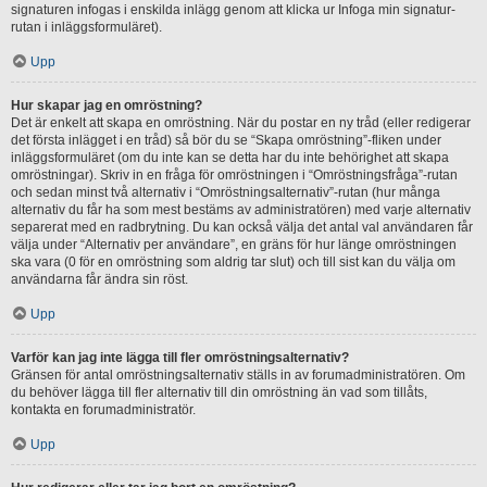
signaturen infogas i enskilda inlägg genom att klicka ur Infoga min signatur-
rutan i inläggsformuläret).
Upp
Hur skapar jag en omröstning?
Det är enkelt att skapa en omröstning. När du postar en ny tråd (eller redigerar
det första inlägget i en tråd) så bör du se “Skapa omröstning”-fliken under
inläggsformuläret (om du inte kan se detta har du inte behörighet att skapa
omröstningar). Skriv in en fråga för omröstningen i “Omröstningsfråga”-rutan
och sedan minst två alternativ i “Omröstningsalternativ”-rutan (hur många
alternativ du får ha som mest bestäms av administratören) med varje alternativ
separerat med en radbrytning. Du kan också välja det antal val användaren får
välja under “Alternativ per användare”, en gräns för hur länge omröstningen
ska vara (0 för en omröstning som aldrig tar slut) och till sist kan du välja om
användarna får ändra sin röst.
Upp
Varför kan jag inte lägga till fler omröstningsalternativ?
Gränsen för antal omröstningsalternativ ställs in av forumadministratören. Om
du behöver lägga till fler alternativ till din omröstning än vad som tillåts,
kontakta en forumadministratör.
Upp