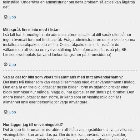
felinställd. Underrätta en administratör om detta problem så att de kan åtgärda
det.
Upp
Mitt språk finns inte med i listan!
I så fall har förmodligen inte administratören installerat ditt språk eller så har
ingen översatt forumet till ditt språk. Fråga administratören om de skulle kunna
installera språkpaketet du vill ha. Om språkpaketet inte finns så är du
välkommen att skapa en ny översättning. Mer information finns på phpBB
Limiteds webbplats (använd länken längst ner på forumsidorna).
Upp
Vad är det för bild som visas tillsammans med mitt användarnamn?
Det finns två bilder som kan visas tillsammans med ett användarnamn i inlägg.
Den ena är en titelbild, oftast är dessa bilder i form av stjärnor, prickar eller
block som visar hur många inlägg du har gjort eller din status på forumet. Den
andra bilden, oftast är den större, är känd som en visningsbild och är i
allmänhet unik eller personlig för varje användare.
Upp
Hur lägger jag till en visningsbild?
Det är upp till forumadministratören att tillåta visningsbilder och välja vilka sätt
visningsbilder kan användas på. Om du inte kan använda visningsbilder,
kontakta en forumadministratör och fråga de om deras anledning till detta.