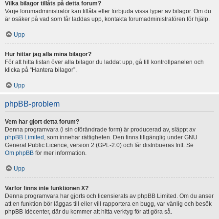
Vilka bilagor tillåts på detta forum?
Varje forumadministratör kan tillåta eller förbjuda vissa typer av bilagor. Om du
är osäker på vad som får laddas upp, kontakta forumadministratören för hjälp.
Upp
Hur hittar jag alla mina bilagor?
För att hitta listan över alla bilagor du laddat upp, gå till kontrollpanelen och
klicka på “Hantera bilagor”.
Upp
phpBB-problem
Vem har gjort detta forum?
Denna programvara (i sin oförändrade form) är producerad av, släppt av
phpBB Limited
, som innehar rättigheten. Den finns tillgänglig under GNU
General Public Licence, version 2 (GPL-2.0) och får distribueras fritt. Se
Om phpBB
för mer information.
Upp
Varför finns inte funktionen X?
Denna programvara har gjorts och licensierats av phpBB Limited. Om du anser
att en funktion bör läggas till eller vill rapportera en bugg, var vänlig och besök
phpBB Idécenter, där du kommer att hitta verktyg för att göra så.