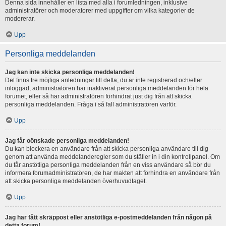
Denna sida innehåller en lista med alla i forumledningen, inklusive
administratörer och moderatorer med uppgifter om vilka kategorier de
modererar.
Upp
Personliga meddelanden
Jag kan inte skicka personliga meddelanden!
Det finns tre möjliga anledningar till detta; du är inte registrerad och/eller
inloggad, administratören har inaktiverat personliga meddelanden för hela
forumet, eller så har administratören förhindrat just dig från att skicka
personliga meddelanden. Fråga i så fall administratören varför.
Upp
Jag får oönskade personliga meddelanden!
Du kan blockera en användare från att skicka personliga användare till dig
genom att använda meddelanderegler som du ställer in i din kontrollpanel. Om
du får anstötliga personliga meddelanden från en viss användare så bör du
informera forumadministratören, de har makten att förhindra en användare från
att skicka personliga meddelanden överhuvudtaget.
Upp
Jag har fått skräppost eller anstötliga e-postmeddelanden från någon på
detta forum!