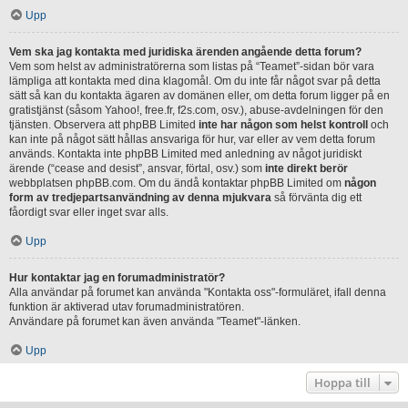
Upp
Vem ska jag kontakta med juridiska ärenden angående detta forum?
Vem som helst av administratörerna som listas på “Teamet”-sidan bör vara
lämpliga att kontakta med dina klagomål. Om du inte får något svar på detta
sätt så kan du kontakta ägaren av domänen eller, om detta forum ligger på en
gratistjänst (såsom Yahoo!, free.fr, f2s.com, osv.), abuse-avdelningen för den
tjänsten. Observera att phpBB Limited
inte har någon som helst kontroll
och
kan inte på något sätt hållas ansvariga för hur, var eller av vem detta forum
används. Kontakta inte phpBB Limited med anledning av något juridiskt
ärende (“cease and desist”, ansvar, förtal, osv.) som
inte direkt berör
webbplatsen phpBB.com. Om du ändå kontaktar phpBB Limited om
någon
form av tredjepartsanvändning av denna mjukvara
så förvänta dig ett
fåordigt svar eller inget svar alls.
Upp
Hur kontaktar jag en forumadministratör?
Alla användar på forumet kan använda "Kontakta oss"-formuläret, ifall denna
funktion är aktiverad utav forumadministratören.
Användare på forumet kan även använda "Teamet"-länken.
Upp
Hoppa till