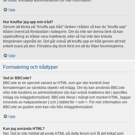
de visas. Kontakta administratören för mer information.
Upp
Hur knuffar jag upp min tråd?
Genom att klicka på “Knuffa upp tråd”-länken i tråden så kan du "knuffa upp"
tråden överst på förstasidan i kategorin. Om du inte ser denna länk så kan
uppknuffning av trådar vara inaktiverat, eller så har inte den krävda
tidsgränsen uppnåts än. Det går också att knuffa upp en tråd genom att helt
enkelt svara på den. Försäkra dig dock först om att du följer forumreglerna.
Upp
Formatering och trådtyper
Vad är BBCode?
BBCode är en speciell variant av HTML som ger stor kontroll över
formateringen av särskilda objekt i ett inlägg. Om du kan använda BBCode
eller inte bestäms av administratören (du kan också inaktivera det i specifika
inlägg via inläggsformuläret). BBCode liknar i mångt och mycket HTML, taggar
innesluts av hakparanteser [ och ] istället för < och >. För mer information om
BBCode se guiden som kan nås från inläggsformuläret.
Upp
Kan jag använda HTML?
Nej. Det är inte möjligt att posta HTML på detta forum och få det tolkat som