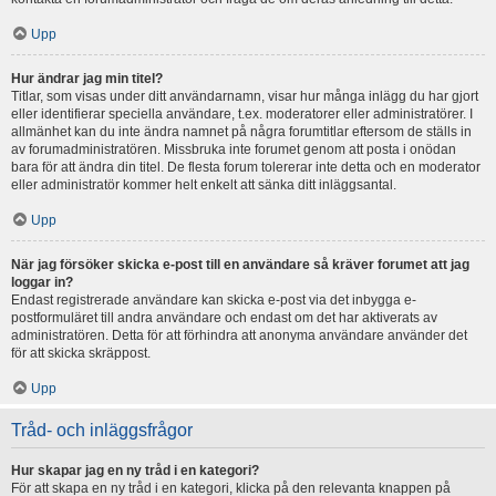
Upp
Hur ändrar jag min titel?
Titlar, som visas under ditt användarnamn, visar hur många inlägg du har gjort
eller identifierar speciella användare, t.ex. moderatorer eller administratörer. I
allmänhet kan du inte ändra namnet på några forumtitlar eftersom de ställs in
av forumadministratören. Missbruka inte forumet genom att posta i onödan
bara för att ändra din titel. De flesta forum tolererar inte detta och en moderator
eller administratör kommer helt enkelt att sänka ditt inläggsantal.
Upp
När jag försöker skicka e-post till en användare så kräver forumet att jag
loggar in?
Endast registrerade användare kan skicka e-post via det inbygga e-
postformuläret till andra användare och endast om det har aktiverats av
administratören. Detta för att förhindra att anonyma användare använder det
för att skicka skräppost.
Upp
Tråd- och inläggsfrågor
Hur skapar jag en ny tråd i en kategori?
För att skapa en ny tråd i en kategori, klicka på den relevanta knappen på