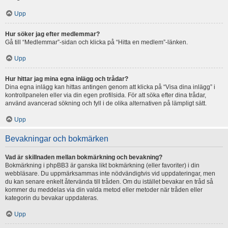
Upp
Hur söker jag efter medlemmar?
Gå till “Medlemmar”-sidan och klicka på “Hitta en medlem”-länken.
Upp
Hur hittar jag mina egna inlägg och trådar?
Dina egna inlägg kan hittas antingen genom att klicka på “Visa dina inlägg” i
kontrollpanelen eller via din egen profilsida. För att söka efter dina trådar,
använd avancerad sökning och fyll i de olika alternativen på lämpligt sätt.
Upp
Bevakningar och bokmärken
Vad är skillnaden mellan bokmärkning och bevakning?
Bokmärkning i phpBB3 är ganska likt bokmärkning (eller favoriter) i din
webbläsare. Du uppmärksammas inte nödvändigtvis vid uppdateringar, men
du kan senare enkelt återvända till tråden. Om du istället bevakar en tråd så
kommer du meddelas via din valda metod eller metoder när tråden eller
kategorin du bevakar uppdateras.
Upp