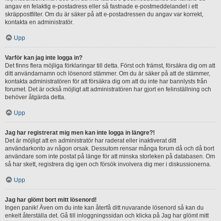
angav en felaktig e-postadress eller så fastnade e-postmeddelandet i ett
skräppostfilter. Om du är säker på att e-postadressen du angav var korrekt,
kontakta en administratör.
Upp
Varför kan jag inte logga in?
Det finns flera möjliga förklaringar till detta. Först och främst, försäkra dig om att
ditt användarnamn och lösenord stämmer. Om du är säker på att de stämmer,
kontakta administratören för att försäkra dig om att du inte har bannlysts från
forumet. Det är också möjligt att administratören har gjort en felinställning och
behöver åtgärda detta.
Upp
Jag har registrerat mig men kan inte logga in längre?!
Det är möjligt att en administratör har raderat eller inaktiverat ditt
användarkonto av någon orsak. Dessutom rensar många forum då och då bort
användare som inte postat på länge för att minska storleken på databasen. Om
så har skett, registrera dig igen och försök involvera dig mer i diskussionerna.
Upp
Jag har glömt bort mitt lösenord!
Ingen panik! Även om du inte kan återfå ditt nuvarande lösenord så kan du
enkelt återställa det. Gå till inloggningssidan och klicka på Jag har glömt mitt