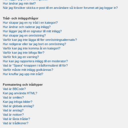
Hur ändrar jag min titel?
När jag försöker skicka e-post till en användare så kräver forumet att jag loggar in?
Tråd- och inläggsfrågor
Hur skapar jag en ny tråd i en kategori?
Hur ändrar och raderar jag inlägg?
Hur lägger jag till en signatur till mitt inlägg?
Hur skapar jag en omröstning?
Varför kan jag inte lägga till fler omröstningsalternativ?
Hur redigerar eller tar jag bort en omröstning?
Varför kan jag inte komma åt en kategori?
Varför kan jag inte bifoga filer?
Varför fick jag en varning?
Hur kan jag rapportera inlägg till en moderator?
Vad är “Spara”-knappen i trådformuläret till för?
Varför måste mitt inlägg godkännas?
Hur knuffar jag upp min tråd?
Formatering och trådtyper
Vad är BBCode?
Kan jag använda HTML?
Vad är smilies?
Kan jag infoga bilder?
Vad är globala anslag?
Vad är anslag?
Vad är notiser?
Vad är låsta trådar?
Vad är trådikoner?