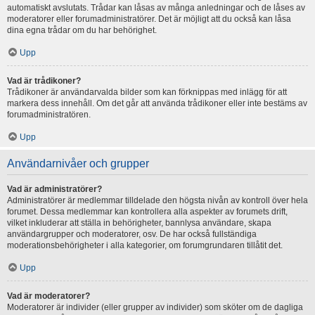
automatiskt avslutats. Trådar kan låsas av många anledningar och de låses av
moderatorer eller forumadministratörer. Det är möjligt att du också kan låsa
dina egna trådar om du har behörighet.
Upp
Vad är trådikoner?
Trådikoner är användarvalda bilder som kan förknippas med inlägg för att
markera dess innehåll. Om det går att använda trådikoner eller inte bestäms av
forumadministratören.
Upp
Användarnivåer och grupper
Vad är administratörer?
Administratörer är medlemmar tilldelade den högsta nivån av kontroll över hela
forumet. Dessa medlemmar kan kontrollera alla aspekter av forumets drift,
vilket inkluderar att ställa in behörigheter, bannlysa användare, skapa
användargrupper och moderatorer, osv. De har också fullständiga
moderationsbehörigheter i alla kategorier, om forumgrundaren tillåtit det.
Upp
Vad är moderatorer?
Moderatorer är individer (eller grupper av individer) som sköter om de dagliga