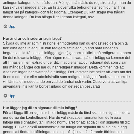
antingen kategori- eller trådsidan. Möjligen så måste du registrera dig innan du
kan skriva ett meddelande. En lista över vilka behörigheter som du har finns
längst ner på kategori- och trådsidorna. Exempel: Du kan skapa nya trådar i
denna kategori, Du kan bifoga filer i denna kategori, osv.
Upp
Hur ändrar och raderar jag inlägg?
Såvida du inte är administratör eller moderator kan du endast redigera och ta
bort dina egna inlägg. Du kan redigera ett inlägg (ibland bara under en
begränsad tid från det att inlägget gjorts) genom att klicka på redigera-knappen
för det relevanta inlägget. Om någon redan svarat på ditt inlägg så kommer det
att finnas en liten textrad under ditt inlägg efter att du redigerat det, som visar
hur många gånger och när du har redigerat inlägget. Detta kommer inte att
visas om ingen har svarat på ditt inlägg. Det kommer inte heller att visas om det
är en moderator eller administratör som redigerat inlägget. Dock kan de om de
vill lämna ett meddelande om vad de ändrat och varför. Observera att vanliga
användare inte kan ta bort ett inlägg om det redan besvarats.
Upp
Hur lägger jag till en signatur till mitt inlägg?
För att lägga till en signatur till ett inlägg måste du först skapa en signatur, detta
gör du via din kontrollpanel. När du väl skapat din signatur kan du kryssa i
Infoga min signatur-rutan i inläggsformuläret för att lägga till din signatur till ditt
inlägg. Du kan också automatiskt alltid infoga din signatur till alla dina inlägg
genom att ändra inställningarna i din profil (du kan fortfarande förhindra att