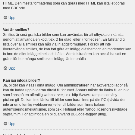
HTML. Den mesta formatering som kan göras med HTML kan istället göras
med BBCode.
Upp
Vad är smilies?
Smilies är små grafiska bilder som kan användas för att uttrycka en känsla
genom att använda en kod, t.ex. :) för glad, eller :( för ledsen. En fullständig
lista över alla smilies kan nås via inläggsformuläret. Försök att inte
överanvända smilies, de kan fort göra ett inlägg oläsbart och en moderator kan
ta bort de eller inlägget helt och hållet. Administratören kan också ha satt en
gräns för hur många smilies ett inlägg får innehålla.
Upp
Kan jag infoga bilder?
Ja, bilder kan visas i dina inlägg. Om administratören har aktiverat bilagor så
kan du ladda upp bilderna direkt till forumet. Annars måste du länka till en bild
som finns på en offentlig webbserver, t.ex. http://www.example.com/my-
picture.gif. Du kan inte länka till bilder som bara finns på din PC (såvida den
inte är en offentlig webbserver) eller till bilder som finns bakom
autentiseringsmekanismer, som t.ex. Hotmail eller Yahoo, lösenorsskyddade
sajter, m.m. För att infoga en bild, använd BBCode-taggen [img].
Upp