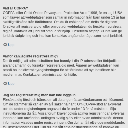
Vad är COPPA?
COPPA, eller Child Online Privacy and Protection Act of 1998, är en lag i USA
som kräver att webbplatser som samlar in information från barn under 13 år har
skriftligt tillstånd från föräldrarna. Om du är osäker på om detta rör dig som
försöker att registrera dig, eller om det rör webbplatsen du försöker registrera
dig på, kontakta ett juridiskt ombud för hjälp. Observera att phpBB inte kan ge
juridisk rådgivning och inte kan kontaktas angående något som helst juridiskt.
Upp
Varför kan jag inte registrera mig?
Det är möjligt att administratören har bannlyst din IP-adress eller förbjudit det
användarnamn du försöker registrera dig med. Ägaren av webbplatsen kan
också ha inaktiverat nyregistreringar för att förhindra att nya besökare blir
medlemmar. Kontakta en administratör för hjälp.
Upp
Jag har registrerat mig men kan inte logga in!
Försäkra dig först och främst om att du anger rätt användarnamn och lösenord.
Om de stämmer så kan en av två saker ha hänt. Om COPPA-stöd är aktiverat
och du under registreringen angav att du är under 13 år så måste du följa
instruktionerna du fått. Vissa forum kräver också att nya registreringar aktiveras
innan de kan användas, antingen av dig själv eller av an administratör; denna
information visades under registreringen. Om du har fått ett e-postmeddelande,
följ instruktionerna i det. Om du inte fått ett e-postmeddelande så kanske du