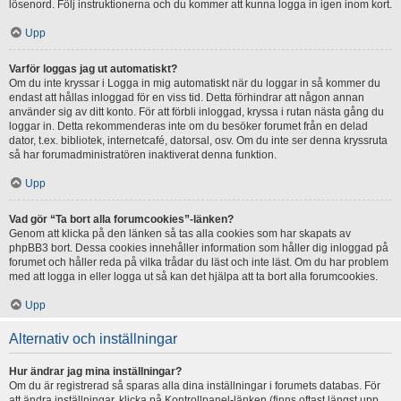
lösenord. Följ instruktionerna och du kommer att kunna logga in igen inom kort.
Upp
Varför loggas jag ut automatiskt?
Om du inte kryssar i Logga in mig automatiskt när du loggar in så kommer du
endast att hållas inloggad för en viss tid. Detta förhindrar att någon annan
använder sig av ditt konto. För att förbli inloggad, kryssa i rutan nästa gång du
loggar in. Detta rekommenderas inte om du besöker forumet från en delad
dator, t.ex. bibliotek, internetcafé, datorsal, osv. Om du inte ser denna kryssruta
så har forumadministratören inaktiverat denna funktion.
Upp
Vad gör “Ta bort alla forumcookies”-länken?
Genom att klicka på den länken så tas alla cookies som har skapats av
phpBB3 bort. Dessa cookies innehåller information som håller dig inloggad på
forumet och håller reda på vilka trådar du läst och inte läst. Om du har problem
med att logga in eller logga ut så kan det hjälpa att ta bort alla forumcookies.
Upp
Alternativ och inställningar
Hur ändrar jag mina inställningar?
Om du är registrerad så sparas alla dina inställningar i forumets databas. För
att ändra inställningar, klicka på Kontrollpanel-länken (finns oftast längst upp