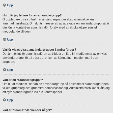
Upp
Hur blir jag ledare för en användargrupp?
Gruppledare utses oftast när användargrupper skapas initialt av en
forumadministratör. Om du är intresserad av att skapa en användargrupp så är
din första kontakt en administratör, försök med att skicka ett personligt
meddelande till dem.
Upp
Varför visas vissa användargrupper i andra färger?
Det är möjligt för administratören att tilldela en färg till medlemmar av en viss
användargrupp för att göra det enkelt att känna igen medlemmar i den
gruppen.
Upp
Vad är en “Standardgrupp”?
Om du är medlem i fler än en användargrupp så bestämmer standardgruppen
vilken gruppfärg och grupptitel som visas för dig. Administratören kan tillåta dig
att byta standardgrupp via din kontrollpanel.
Upp
Vad är “Teamet”-länken för något?