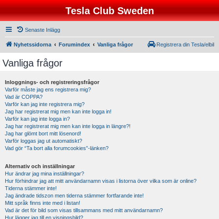
Tesla Club Sweden
Senaste Inlägg
Nyhetssidorna
Forumindex
Vanliga frågor
Registrera din Tesla/elbil
Vanliga frågor
Inloggnings- och registreringsfrågor
Varför måste jag ens registrera mig?
Vad är COPPA?
Varför kan jag inte registrera mig?
Jag har registrerat mig men kan inte logga in!
Varför kan jag inte logga in?
Jag har registrerat mig men kan inte logga in längre?!
Jag har glömt bort mitt lösenord!
Varför loggas jag ut automatiskt?
Vad gör “Ta bort alla forumcookies”-länken?
Alternativ och inställningar
Hur ändrar jag mina inställningar?
Hur förhindrar jag att mitt användarnamn visas i listorna över vilka som är online?
Tiderna stämmer inte!
Jag ändrade tidszon men tiderna stämmer fortfarande inte!
Mitt språk finns inte med i listan!
Vad är det för bild som visas tillsammans med mitt användarnamn?
Hur lägger jag till en visningsbild?