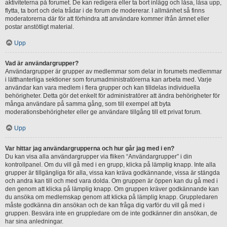
aktiviteterna på forumet. De kan redigera eller ta bort inlägg och låsa, låsa upp,
flytta, ta bort och dela trådar i de forum de modererar. I allmänhet så finns
moderatorerna där för att förhindra att användare kommer ifrån ämnet eller
postar anstötligt material.
Upp
Vad är användargrupper?
Användargrupper är grupper av medlemmar som delar in forumets medlemmar
i lätthanterliga sektioner som forumadministratörerna kan arbeta med. Varje
användar kan vara medlem i flera grupper och kan tilldelas individuella
behörigheter. Detta gör det enkelt för administratörer att ändra behörigheter för
många användare på samma gång, som till exempel att byta
moderationsbehörigheter eller ge användare tillgång till ett privat forum.
Upp
Var hittar jag användargrupperna och hur går jag med i en?
Du kan visa alla användargrupper via fliken “Användargrupper” i din
kontrollpanel. Om du vill gå med i en grupp, klicka på lämplig knapp. Inte alla
grupper är tillgängliga för alla, vissa kan kräva godkännande, vissa är stängda
och andra kan till och med vara dolda. Om gruppen är öppen kan du gå med i
den genom att klicka på lämplig knapp. Om gruppen kräver godkännande kan
du ansöka om medlemskap genom att klicka på lämplig knapp. Gruppledaren
måste godkänna din ansökan och de kan fråga dig varför du vill gå med i
gruppen. Besvära inte en gruppledare om de inte godkänner din ansökan, de
har sina anledningar.