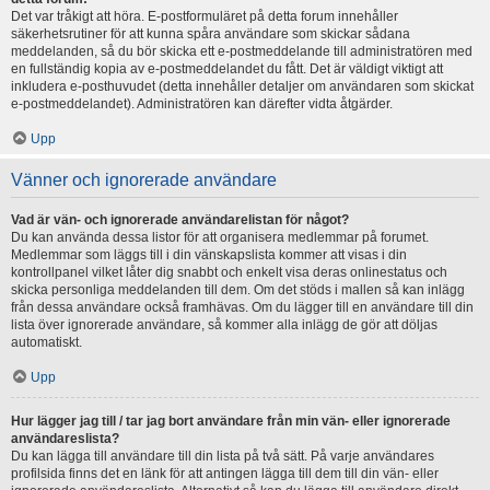
Det var tråkigt att höra. E-postformuläret på detta forum innehåller
säkerhetsrutiner för att kunna spåra användare som skickar sådana
meddelanden, så du bör skicka ett e-postmeddelande till administratören med
en fullständig kopia av e-postmeddelandet du fått. Det är väldigt viktigt att
inkludera e-posthuvudet (detta innehåller detaljer om användaren som skickat
e-postmeddelandet). Administratören kan därefter vidta åtgärder.
Upp
Vänner och ignorerade användare
Vad är vän- och ignorerade användarelistan för något?
Du kan använda dessa listor för att organisera medlemmar på forumet.
Medlemmar som läggs till i din vänskapslista kommer att visas i din
kontrollpanel vilket låter dig snabbt och enkelt visa deras onlinestatus och
skicka personliga meddelanden till dem. Om det stöds i mallen så kan inlägg
från dessa användare också framhävas. Om du lägger till en användare till din
lista över ignorerade användare, så kommer alla inlägg de gör att döljas
automatiskt.
Upp
Hur lägger jag till / tar jag bort användare från min vän- eller ignorerade
användareslista?
Du kan lägga till användare till din lista på två sätt. På varje användares
profilsida finns det en länk för att antingen lägga till dem till din vän- eller