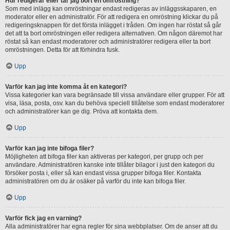
Hur redigerar eller tar jag bort en omröstning?
Som med inlägg kan omröstningar endast redigeras av inläggsskaparen, en
moderator eller en administratör. För att redigera en omröstning klickar du på
redigeringsknappen för det första inlägget i tråden. Om ingen har röstat så går
det att ta bort omröstningen eller redigera alternativen. Om någon däremot har
röstat så kan endast moderatorer och administratörer redigera eller ta bort
omröstningen. Detta för att förhindra fusk.
Upp
Varför kan jag inte komma åt en kategori?
Vissa kategorier kan vara begränsade till vissa användare eller grupper. För att
visa, läsa, posta, osv. kan du behöva speciell tillåtelse som endast moderatorer
och administratörer kan ge dig. Pröva att kontakta dem.
Upp
Varför kan jag inte bifoga filer?
Möjligheten att bifoga filer kan aktiveras per kategori, per grupp och per
användare. Administratören kanske inte tillåter bilagor i just den kategori du
försöker posta i, eller så kan endast vissa grupper bifoga filer. Kontakta
administratören om du är osäker på varför du inte kan bifoga filer.
Upp
Varför fick jag en varning?
Alla administratörer har egna regler för sina webbplatser. Om de anser att du