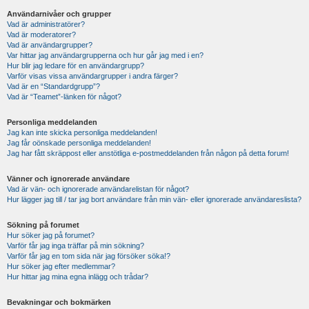
Användarnivåer och grupper
Vad är administratörer?
Vad är moderatorer?
Vad är användargrupper?
Var hittar jag användargrupperna och hur går jag med i en?
Hur blir jag ledare för en användargrupp?
Varför visas vissa användargrupper i andra färger?
Vad är en “Standardgrupp”?
Vad är “Teamet”-länken för något?
Personliga meddelanden
Jag kan inte skicka personliga meddelanden!
Jag får oönskade personliga meddelanden!
Jag har fått skräppost eller anstötliga e-postmeddelanden från någon på detta forum!
Vänner och ignorerade användare
Vad är vän- och ignorerade användarelistan för något?
Hur lägger jag till / tar jag bort användare från min vän- eller ignorerade användareslista?
Sökning på forumet
Hur söker jag på forumet?
Varför får jag inga träffar på min sökning?
Varför får jag en tom sida när jag försöker söka!?
Hur söker jag efter medlemmar?
Hur hittar jag mina egna inlägg och trådar?
Bevakningar och bokmärken