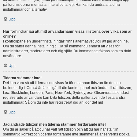
på forumsidorna men så är inte alltid fallet). Här kan du ändra alla dina
inställningar och alternativ.
Upp
Hur förhindrar jag att mitt användarnamn visas i listorna över vilka som är
online?
I kontrollpanelen under “Inställningar” finns alternativet Dölj att jag är online.
Om du sätter denna inställning till Ja så kommer du endast att visas för
administratörer, moderatorer och dig själv. Du kommer att räknas som en dold
användare.
Upp
Tiderna stämmer inte!
Det kan vara så att tiderna som visas är för en annan tidszon än den du
befinner dig i. Om så är fallet, gå till din kontrollpanel och ändra till rätt tidszon,
t.ex. Stockholm, London, Paris, New York, Sydney, osv. Observera att endast
registrerade användare kan byta tidszon, detta gäller även de flesta andra
inställningar. Så om du inte har registrerat dig än, gör det nu!
Upp
Jag ändrade tidszon men tiderna stämmer fortfarande inte!
Om du är säker på att du har valt rätt tidszon och att du har har ställt in
sommartid korrekt och tiderna fortfarande inte stämmer så är serverns klocka