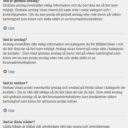
Vad är globala anslag?
Globala anslag innehåller viktig information och du bör läsa de så fort som
möjligt. Globala anslag visas överst på varje sida i varje kategori och i
kontrollpanelen. Om du kan posta ett globalt anslag eller inte beror på vilken
behörighet som krävs och detta ställs in av forumadministratören.
Upp
Vad är anslag?
Anslag innehåller ofta viktig information om kategorin du för tillfället läser i och
du bör läsa de så fort som möjligt. Anslag visas överst på varje sida i kategorin
de postats i. Som med globala anslag så beror det på vilken behörighet som
krävs om du kan posta anslag eller inte och detta ställs in av
forumadministratören.
Upp
Vad är notiser?
Notiser visas under eventuella anslag och endast på första sidan i kategorin de
postats i. De är ofta rätt viktiga så du bör läsa de när du kan. Som med anslag
och globala anslag så är det forumadministratören som bestämmer vilken
behörighet som krävs för att kunna posta notiser.
Upp
Vad är låsta trådar?
Låsta trådar är trådar där användare inte kan svara och omröstningar