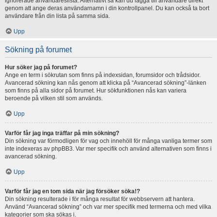
ignorerade användareslista. Alternativt så kan du lägga till användare direkt
genom att ange deras användarnamn i din kontrollpanel. Du kan också ta bort
användare från din lista på samma sida.
Upp
Sökning på forumet
Hur söker jag på forumet?
Ange en term i sökrutan som finns på indexsidan, forumsidor och trådsidor.
Avancerad sökning kan nås genom att klicka på “Avancerad sökning”-länken
som finns på alla sidor på forumet. Hur sökfunktionen nås kan variera
beroende på vilken stil som används.
Upp
Varför får jag inga träffar på min sökning?
Din sökning var förmodligen för vag och innehöll för många vanliga termer som
inte indexeras av phpBB3. Var mer specifik och använd alternativen som finns i
avancerad sökning.
Upp
Varför får jag en tom sida när jag försöker söka!?
Din sökning resulterade i för många resultat för webbservern att hantera.
Använd “Avancerad sökning” och var mer specifik med termerna och med vilka
kategorier som ska sökas i.