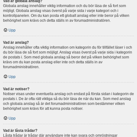
Vad är globala anslag?
Globala anslag innehåller viktig information och du bör läsa de så fort som
möjligt. Globala anslag visas överst på varje sida i varje kategori och i
kontrollpanelen. Om du kan posta ett globalt anslag eller inte beror på vilken
behörighet som krävs och detta ställs in av forumadministratören.
Upp
Vad är anslag?
Anslag innehåller ofta viktig information om kategorin du för tillfället läser i och
du bör läsa de så fort som möjligt. Anslag visas överst på varje sida i kategorin
de postats i. Som med globala anslag så beror det på vilken behörighet som
krävs om du kan posta anslag eller inte och detta ställs in av
forumadministratören.
Upp
Vad är notiser?
Notiser visas under eventuella anslag och endast på första sidan i kategorin de
postats i. De är ofta rätt viktiga så du bör läsa de när du kan. Som med anslag
och globala anslag så är det forumadministratören som bestämmer vilken
behörighet som krävs för att kunna posta notiser.
Upp
Vad är låsta trådar?
Låsta trådar är trådar där användare inte kan svara och omröstningar