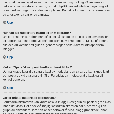
har brutit mot en regel så kan de utfärda en varning mot dig. Observera att
detta är administratörens beslut, och att phpBB Limited inte har någonting att
göra med varningar på andra webbplatser. Kontakta forumadministratören om
du är osäker på varför du varnats.
Upp
Hur kan jag rapportera inlägg till en moderator?
Om forumadministratören har tillåtit det så ska du se en bild som används för
att rapportera inlägg bredvid inlägget som du vill rapportera. Klicka på denna
bild och du kommer att guidas igenom stegen som krävs för att rapportera
inlägget.
Upp
Vad är “Spara”-knappen i trådformuläret till för?
Denna knapp låter dig spara utkast av meddelanden så att du kan skriva klart
och posta de vid ett senare tillfälle. För att ladda in ett sparat utkast, gå till
kontrollpanelen.
Upp
Varför måste mitt inlägg godkännas?
Forumadministratören kan kräva att alla inlägg i kategorin du postar i granskas
innan de visas. Det är också möjligt att administratören har placerat dig i en
grupp av användare som han anser behöver få sina inlägg granskade innan