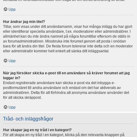
Upp
Hur ändrar jag min titel?
Titlar, som visas under ditt användarnamn, visar hur många inlägg du har gjort
eller identifierar speciella användare, t.ex. moderatorer eller administratörer. I
allmänhet kan du inte ändra namnet på några forumtitlar eftersom de ställs in
av forumadministratören. Missbruka inte forumet genom att posta i onödan
bara för att ändra din titel. De flesta forum tolererar inte detta och en moderator
eller administratör kommer helt enkelt att sänka ditt inläggsantal.
Upp
När jag försöker skicka e-post till en användare så kräver forumet att jag
loggar in?
Endast registrerade användare kan skicka e-post via det inbygga e-
postformuläret till andra användare och endast om det har aktiverats av
administratören. Detta för att förhindra att anonyma användare använder det
för att skicka skräppost.
Upp
Tråd- och inläggsfrågor
Hur skapar jag en ny tråd i en kategori?
För att skapa en ny tråd i en kategori, klicka på den relevanta knappen på