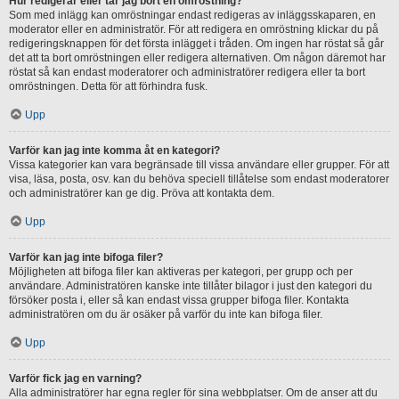
Hur redigerar eller tar jag bort en omröstning?
Som med inlägg kan omröstningar endast redigeras av inläggsskaparen, en
moderator eller en administratör. För att redigera en omröstning klickar du på
redigeringsknappen för det första inlägget i tråden. Om ingen har röstat så går
det att ta bort omröstningen eller redigera alternativen. Om någon däremot har
röstat så kan endast moderatorer och administratörer redigera eller ta bort
omröstningen. Detta för att förhindra fusk.
Upp
Varför kan jag inte komma åt en kategori?
Vissa kategorier kan vara begränsade till vissa användare eller grupper. För att
visa, läsa, posta, osv. kan du behöva speciell tillåtelse som endast moderatorer
och administratörer kan ge dig. Pröva att kontakta dem.
Upp
Varför kan jag inte bifoga filer?
Möjligheten att bifoga filer kan aktiveras per kategori, per grupp och per
användare. Administratören kanske inte tillåter bilagor i just den kategori du
försöker posta i, eller så kan endast vissa grupper bifoga filer. Kontakta
administratören om du är osäker på varför du inte kan bifoga filer.
Upp
Varför fick jag en varning?
Alla administratörer har egna regler för sina webbplatser. Om de anser att du