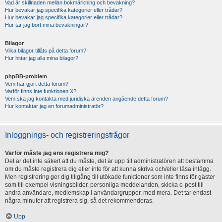
Vad är skillnaden mellan bokmärkning och bevakning?
Hur bevakar jag specifika kategorier eller trådar?
Hur bevakar jag specifika kategorier eller trådar?
Hur tar jag bort mina bevakningar?
Bilagor
Vilka bilagor tillåts på detta forum?
Hur hittar jag alla mina bilagor?
phpBB-problem
Vem har gjort detta forum?
Varför finns inte funktionen X?
Vem ska jag kontakta med juridiska ärenden angående detta forum?
Hur kontaktar jag en forumadministratör?
Inloggnings- och registreringsfrågor
Varför måste jag ens registrera mig?
Det är det inte säkert att du måste, det är upp till administratören att bestämma
om du måste registrera dig eller inte för att kunna skriva och/eller läsa inlägg.
Men registrering ger dig tillgång till utökade funktioner som inte finns för gäster
som till exempel visningsbilder, personliga meddelanden, skicka e-post till
andra användare, medlemskap i användargrupper, med mera. Det tar endast
några minuter att registrera sig, så det rekommenderas.
Upp