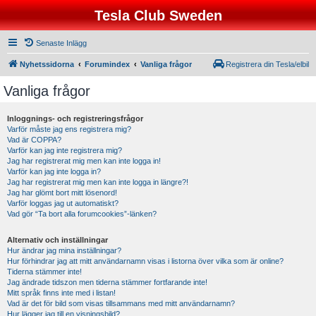
Tesla Club Sweden
Senaste Inlägg
Nyhetssidorna
Forumindex
Vanliga frågor
Registrera din Tesla/elbil
Vanliga frågor
Inloggnings- och registreringsfrågor
Varför måste jag ens registrera mig?
Vad är COPPA?
Varför kan jag inte registrera mig?
Jag har registrerat mig men kan inte logga in!
Varför kan jag inte logga in?
Jag har registrerat mig men kan inte logga in längre?!
Jag har glömt bort mitt lösenord!
Varför loggas jag ut automatiskt?
Vad gör “Ta bort alla forumcookies”-länken?
Alternativ och inställningar
Hur ändrar jag mina inställningar?
Hur förhindrar jag att mitt användarnamn visas i listorna över vilka som är online?
Tiderna stämmer inte!
Jag ändrade tidszon men tiderna stämmer fortfarande inte!
Mitt språk finns inte med i listan!
Vad är det för bild som visas tillsammans med mitt användarnamn?
Hur lägger jag till en visningsbild?