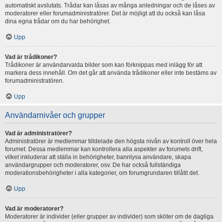
automatiskt avslutats. Trådar kan låsas av många anledningar och de låses av
moderatorer eller forumadministratörer. Det är möjligt att du också kan låsa
dina egna trådar om du har behörighet.
Upp
Vad är trådikoner?
Trådikoner är användarvalda bilder som kan förknippas med inlägg för att
markera dess innehåll. Om det går att använda trådikoner eller inte bestäms av
forumadministratören.
Upp
Användarnivåer och grupper
Vad är administratörer?
Administratörer är medlemmar tilldelade den högsta nivån av kontroll över hela
forumet. Dessa medlemmar kan kontrollera alla aspekter av forumets drift,
vilket inkluderar att ställa in behörigheter, bannlysa användare, skapa
användargrupper och moderatorer, osv. De har också fullständiga
moderationsbehörigheter i alla kategorier, om forumgrundaren tillåtit det.
Upp
Vad är moderatorer?
Moderatorer är individer (eller grupper av individer) som sköter om de dagliga