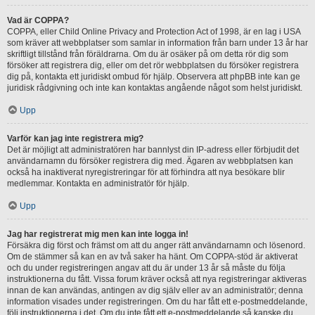
Vad är COPPA?
COPPA, eller Child Online Privacy and Protection Act of 1998, är en lag i USA
som kräver att webbplatser som samlar in information från barn under 13 år har
skriftligt tillstånd från föräldrarna. Om du är osäker på om detta rör dig som
försöker att registrera dig, eller om det rör webbplatsen du försöker registrera
dig på, kontakta ett juridiskt ombud för hjälp. Observera att phpBB inte kan ge
juridisk rådgivning och inte kan kontaktas angående något som helst juridiskt.
Upp
Varför kan jag inte registrera mig?
Det är möjligt att administratören har bannlyst din IP-adress eller förbjudit det
användarnamn du försöker registrera dig med. Ägaren av webbplatsen kan
också ha inaktiverat nyregistreringar för att förhindra att nya besökare blir
medlemmar. Kontakta en administratör för hjälp.
Upp
Jag har registrerat mig men kan inte logga in!
Försäkra dig först och främst om att du anger rätt användarnamn och lösenord.
Om de stämmer så kan en av två saker ha hänt. Om COPPA-stöd är aktiverat
och du under registreringen angav att du är under 13 år så måste du följa
instruktionerna du fått. Vissa forum kräver också att nya registreringar aktiveras
innan de kan användas, antingen av dig själv eller av an administratör; denna
information visades under registreringen. Om du har fått ett e-postmeddelande,
följ instruktionerna i det. Om du inte fått ett e-postmeddelande så kanske du