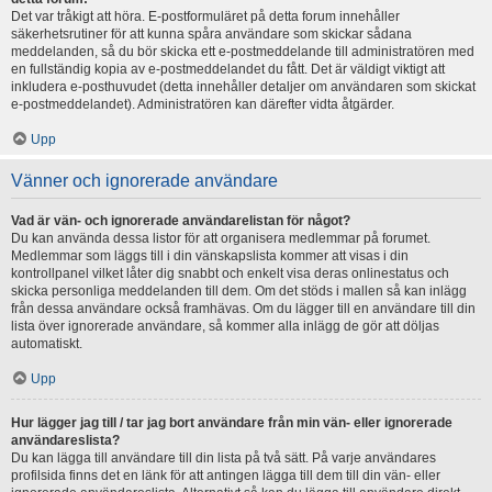
Det var tråkigt att höra. E-postformuläret på detta forum innehåller
säkerhetsrutiner för att kunna spåra användare som skickar sådana
meddelanden, så du bör skicka ett e-postmeddelande till administratören med
en fullständig kopia av e-postmeddelandet du fått. Det är väldigt viktigt att
inkludera e-posthuvudet (detta innehåller detaljer om användaren som skickat
e-postmeddelandet). Administratören kan därefter vidta åtgärder.
Upp
Vänner och ignorerade användare
Vad är vän- och ignorerade användarelistan för något?
Du kan använda dessa listor för att organisera medlemmar på forumet.
Medlemmar som läggs till i din vänskapslista kommer att visas i din
kontrollpanel vilket låter dig snabbt och enkelt visa deras onlinestatus och
skicka personliga meddelanden till dem. Om det stöds i mallen så kan inlägg
från dessa användare också framhävas. Om du lägger till en användare till din
lista över ignorerade användare, så kommer alla inlägg de gör att döljas
automatiskt.
Upp
Hur lägger jag till / tar jag bort användare från min vän- eller ignorerade
användareslista?
Du kan lägga till användare till din lista på två sätt. På varje användares
profilsida finns det en länk för att antingen lägga till dem till din vän- eller