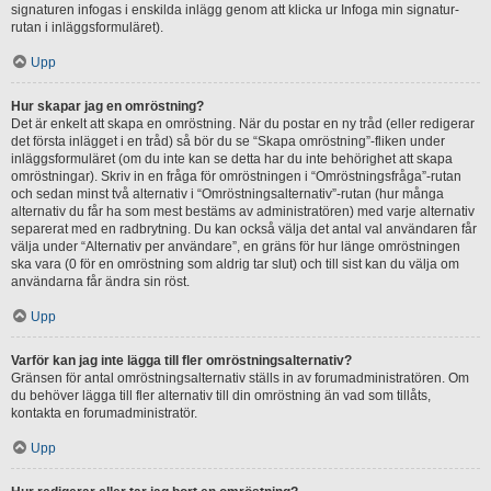
signaturen infogas i enskilda inlägg genom att klicka ur Infoga min signatur-
rutan i inläggsformuläret).
Upp
Hur skapar jag en omröstning?
Det är enkelt att skapa en omröstning. När du postar en ny tråd (eller redigerar
det första inlägget i en tråd) så bör du se “Skapa omröstning”-fliken under
inläggsformuläret (om du inte kan se detta har du inte behörighet att skapa
omröstningar). Skriv in en fråga för omröstningen i “Omröstningsfråga”-rutan
och sedan minst två alternativ i “Omröstningsalternativ”-rutan (hur många
alternativ du får ha som mest bestäms av administratören) med varje alternativ
separerat med en radbrytning. Du kan också välja det antal val användaren får
välja under “Alternativ per användare”, en gräns för hur länge omröstningen
ska vara (0 för en omröstning som aldrig tar slut) och till sist kan du välja om
användarna får ändra sin röst.
Upp
Varför kan jag inte lägga till fler omröstningsalternativ?
Gränsen för antal omröstningsalternativ ställs in av forumadministratören. Om
du behöver lägga till fler alternativ till din omröstning än vad som tillåts,
kontakta en forumadministratör.
Upp