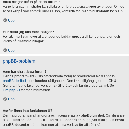
Vilka bilagor tillåts på detta forum?
Varje forumadministratör kan tillåta eller förbjuda vissa typer av bilagor. Om du
är osäker på vad som får laddas upp, kontakta forumadministratören för hjälp.
Upp
Hur hittar jag alla mina bilagor?
För att hitta listan över alla bilagor du laddat upp, gå till kontrollpanelen och
klicka på “Hantera bilagor”.
Upp
phpBB-problem
Vem har gjort detta forum?
Denna programvara (i sin oförändrade form) är producerad av, släppt av
phpBB Limited
, som innehar rättigheten. Den finns tillgänglig under GNU
General Public Licence, version 2 (GPL-2.0) och får distribueras fritt. Se
Om phpBB
för mer information.
Upp
Varför finns inte funktionen X?
Denna programvara har gjorts och licensierats av phpBB Limited. Om du anser
att en funktion bör läggas till eller vill rapportera en bugg, var vänlig och besök
phpBB Idécenter, där du kommer att hitta verktyg för att göra så.