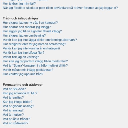
Hur ändrar jag min titel?
När jag försöker skicka e-post till en användare så kräver forumet att jag loggar in?
Tråd- och inläggsfrågor
Hur skapar jag en ny tråd i en kategori?
Hur ändrar och raderar jag inlägg?
Hur lägger jag till en signatur till mitt inlägg?
Hur skapar jag en omröstning?
Varför kan jag inte lägga till fler omröstningsalternativ?
Hur redigerar eller tar jag bort en omröstning?
Varför kan jag inte komma åt en kategori?
Varför kan jag inte bifoga filer?
Varför fick jag en varning?
Hur kan jag rapportera inlägg till en moderator?
Vad är “Spara”-knappen i trådformuläret till för?
Varför måste mitt inlägg godkännas?
Hur knuffar jag upp min tråd?
Formatering och trådtyper
Vad är BBCode?
Kan jag använda HTML?
Vad är smilies?
Kan jag infoga bilder?
Vad är globala anslag?
Vad är anslag?
Vad är notiser?
Vad är låsta trådar?
Vad är trådikoner?