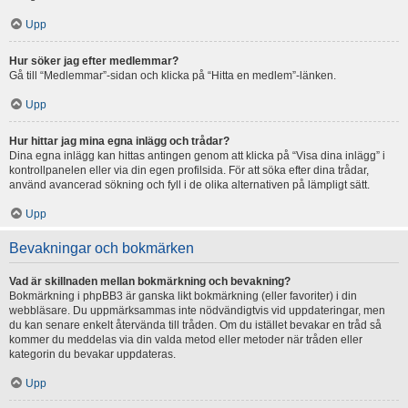
Upp
Hur söker jag efter medlemmar?
Gå till “Medlemmar”-sidan och klicka på “Hitta en medlem”-länken.
Upp
Hur hittar jag mina egna inlägg och trådar?
Dina egna inlägg kan hittas antingen genom att klicka på “Visa dina inlägg” i
kontrollpanelen eller via din egen profilsida. För att söka efter dina trådar,
använd avancerad sökning och fyll i de olika alternativen på lämpligt sätt.
Upp
Bevakningar och bokmärken
Vad är skillnaden mellan bokmärkning och bevakning?
Bokmärkning i phpBB3 är ganska likt bokmärkning (eller favoriter) i din
webbläsare. Du uppmärksammas inte nödvändigtvis vid uppdateringar, men
du kan senare enkelt återvända till tråden. Om du istället bevakar en tråd så
kommer du meddelas via din valda metod eller metoder när tråden eller
kategorin du bevakar uppdateras.
Upp