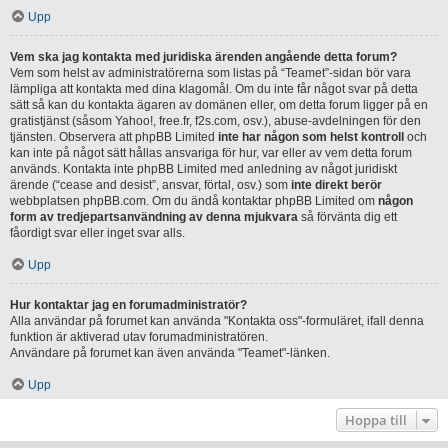
Upp
Vem ska jag kontakta med juridiska ärenden angående detta forum?
Vem som helst av administratörerna som listas på “Teamet”-sidan bör vara
lämpliga att kontakta med dina klagomål. Om du inte får något svar på detta
sätt så kan du kontakta ägaren av domänen eller, om detta forum ligger på en
gratistjänst (såsom Yahoo!, free.fr, f2s.com, osv.), abuse-avdelningen för den
tjänsten. Observera att phpBB Limited
inte har någon som helst kontroll
och
kan inte på något sätt hållas ansvariga för hur, var eller av vem detta forum
används. Kontakta inte phpBB Limited med anledning av något juridiskt
ärende (“cease and desist”, ansvar, förtal, osv.) som
inte direkt berör
webbplatsen phpBB.com. Om du ändå kontaktar phpBB Limited om
någon
form av tredjepartsanvändning av denna mjukvara
så förvänta dig ett
fåordigt svar eller inget svar alls.
Upp
Hur kontaktar jag en forumadministratör?
Alla användar på forumet kan använda "Kontakta oss"-formuläret, ifall denna
funktion är aktiverad utav forumadministratören.
Användare på forumet kan även använda "Teamet"-länken.
Upp
Hoppa till