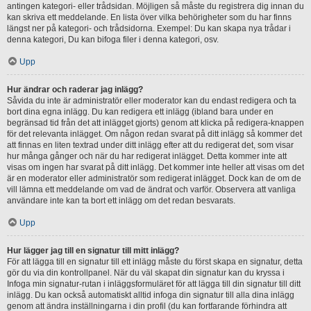
antingen kategori- eller trådsidan. Möjligen så måste du registrera dig innan du
kan skriva ett meddelande. En lista över vilka behörigheter som du har finns
längst ner på kategori- och trådsidorna. Exempel: Du kan skapa nya trådar i
denna kategori, Du kan bifoga filer i denna kategori, osv.
Upp
Hur ändrar och raderar jag inlägg?
Såvida du inte är administratör eller moderator kan du endast redigera och ta
bort dina egna inlägg. Du kan redigera ett inlägg (ibland bara under en
begränsad tid från det att inlägget gjorts) genom att klicka på redigera-knappen
för det relevanta inlägget. Om någon redan svarat på ditt inlägg så kommer det
att finnas en liten textrad under ditt inlägg efter att du redigerat det, som visar
hur många gånger och när du har redigerat inlägget. Detta kommer inte att
visas om ingen har svarat på ditt inlägg. Det kommer inte heller att visas om det
är en moderator eller administratör som redigerat inlägget. Dock kan de om de
vill lämna ett meddelande om vad de ändrat och varför. Observera att vanliga
användare inte kan ta bort ett inlägg om det redan besvarats.
Upp
Hur lägger jag till en signatur till mitt inlägg?
För att lägga till en signatur till ett inlägg måste du först skapa en signatur, detta
gör du via din kontrollpanel. När du väl skapat din signatur kan du kryssa i
Infoga min signatur-rutan i inläggsformuläret för att lägga till din signatur till ditt
inlägg. Du kan också automatiskt alltid infoga din signatur till alla dina inlägg
genom att ändra inställningarna i din profil (du kan fortfarande förhindra att