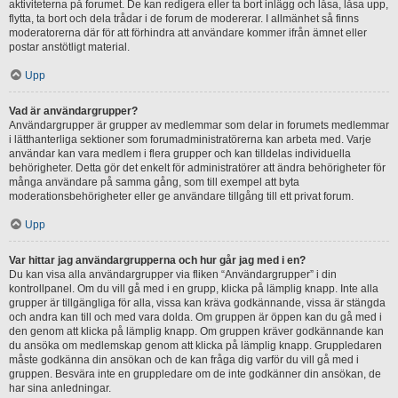
aktiviteterna på forumet. De kan redigera eller ta bort inlägg och låsa, låsa upp,
flytta, ta bort och dela trådar i de forum de modererar. I allmänhet så finns
moderatorerna där för att förhindra att användare kommer ifrån ämnet eller
postar anstötligt material.
Upp
Vad är användargrupper?
Användargrupper är grupper av medlemmar som delar in forumets medlemmar
i lätthanterliga sektioner som forumadministratörerna kan arbeta med. Varje
användar kan vara medlem i flera grupper och kan tilldelas individuella
behörigheter. Detta gör det enkelt för administratörer att ändra behörigheter för
många användare på samma gång, som till exempel att byta
moderationsbehörigheter eller ge användare tillgång till ett privat forum.
Upp
Var hittar jag användargrupperna och hur går jag med i en?
Du kan visa alla användargrupper via fliken “Användargrupper” i din
kontrollpanel. Om du vill gå med i en grupp, klicka på lämplig knapp. Inte alla
grupper är tillgängliga för alla, vissa kan kräva godkännande, vissa är stängda
och andra kan till och med vara dolda. Om gruppen är öppen kan du gå med i
den genom att klicka på lämplig knapp. Om gruppen kräver godkännande kan
du ansöka om medlemskap genom att klicka på lämplig knapp. Gruppledaren
måste godkänna din ansökan och de kan fråga dig varför du vill gå med i
gruppen. Besvära inte en gruppledare om de inte godkänner din ansökan, de
har sina anledningar.