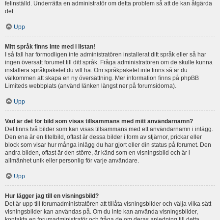
felinställd. Underrätta en administratör om detta problem så att de kan åtgärda
det.
Upp
Mitt språk finns inte med i listan!
I så fall har förmodligen inte administratören installerat ditt språk eller så har
ingen översatt forumet till ditt språk. Fråga administratören om de skulle kunna
installera språkpaketet du vill ha. Om språkpaketet inte finns så är du
välkommen att skapa en ny översättning. Mer information finns på phpBB
Limiteds webbplats (använd länken längst ner på forumsidorna).
Upp
Vad är det för bild som visas tillsammans med mitt användarnamn?
Det finns två bilder som kan visas tillsammans med ett användarnamn i inlägg.
Den ena är en titelbild, oftast är dessa bilder i form av stjärnor, prickar eller
block som visar hur många inlägg du har gjort eller din status på forumet. Den
andra bilden, oftast är den större, är känd som en visningsbild och är i
allmänhet unik eller personlig för varje användare.
Upp
Hur lägger jag till en visningsbild?
Det är upp till forumadministratören att tillåta visningsbilder och välja vilka sätt
visningsbilder kan användas på. Om du inte kan använda visningsbilder,
kontakta en forumadministratör och fråga de om deras anledning till detta.