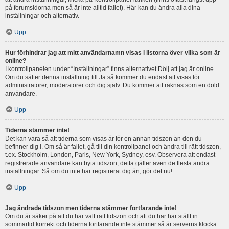
på forumsidorna men så är inte alltid fallet). Här kan du ändra alla dina
inställningar och alternativ.
Upp
Hur förhindrar jag att mitt användarnamn visas i listorna över vilka som är
online?
I kontrollpanelen under “Inställningar” finns alternativet Dölj att jag är online.
Om du sätter denna inställning till Ja så kommer du endast att visas för
administratörer, moderatorer och dig själv. Du kommer att räknas som en dold
användare.
Upp
Tiderna stämmer inte!
Det kan vara så att tiderna som visas är för en annan tidszon än den du
befinner dig i. Om så är fallet, gå till din kontrollpanel och ändra till rätt tidszon,
t.ex. Stockholm, London, Paris, New York, Sydney, osv. Observera att endast
registrerade användare kan byta tidszon, detta gäller även de flesta andra
inställningar. Så om du inte har registrerat dig än, gör det nu!
Upp
Jag ändrade tidszon men tiderna stämmer fortfarande inte!
Om du är säker på att du har valt rätt tidszon och att du har har ställt in
sommartid korrekt och tiderna fortfarande inte stämmer så är serverns klocka