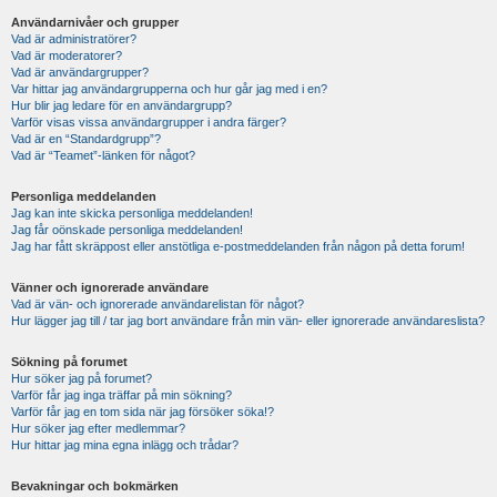
Användarnivåer och grupper
Vad är administratörer?
Vad är moderatorer?
Vad är användargrupper?
Var hittar jag användargrupperna och hur går jag med i en?
Hur blir jag ledare för en användargrupp?
Varför visas vissa användargrupper i andra färger?
Vad är en “Standardgrupp”?
Vad är “Teamet”-länken för något?
Personliga meddelanden
Jag kan inte skicka personliga meddelanden!
Jag får oönskade personliga meddelanden!
Jag har fått skräppost eller anstötliga e-postmeddelanden från någon på detta forum!
Vänner och ignorerade användare
Vad är vän- och ignorerade användarelistan för något?
Hur lägger jag till / tar jag bort användare från min vän- eller ignorerade användareslista?
Sökning på forumet
Hur söker jag på forumet?
Varför får jag inga träffar på min sökning?
Varför får jag en tom sida när jag försöker söka!?
Hur söker jag efter medlemmar?
Hur hittar jag mina egna inlägg och trådar?
Bevakningar och bokmärken