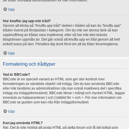
de visas. Kontakta administratören för mer information.
Upp
Hur knuffar jag upp min tråd?
Genom att klicka på “Knuffa upp tråd”-länken i tråden så kan du "knuffa upp"
tråden överst på förstasidan i kategorin. Om du inte ser denna länk så kan
uppknuffning av trådar vara inaktiverat, eller så har inte den krävda
tidsgränsen uppnåts än. Det går också att knuffa upp en tråd genom att helt
enkelt svara på den. Försäkra dig dock först om att du följer forumreglerna.
Upp
Formatering och trådtyper
Vad är BBCode?
BBCode är en speciell variant av HTML som ger stor kontroll över
formateringen av särskilda objekt i ett inlägg. Om du kan använda BBCode
eller inte bestäms av administratören (du kan också inaktivera det i specifika
inlägg via inläggsformuläret). BBCode liknar i mångt och mycket HTML, taggar
innesluts av hakparanteser [ och ] istället för < och >. För mer information om
BBCode se guiden som kan nås från inläggsformuläret.
Upp
Kan jag använda HTML?
Nej. Det är inte möjligt att posta HTML på detta forum och få det tolkat som