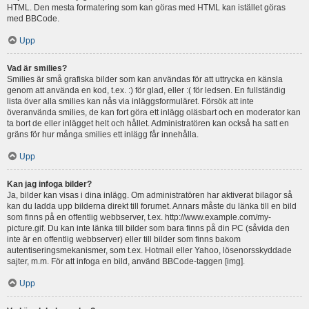
HTML. Den mesta formatering som kan göras med HTML kan istället göras
med BBCode.
Upp
Vad är smilies?
Smilies är små grafiska bilder som kan användas för att uttrycka en känsla
genom att använda en kod, t.ex. :) för glad, eller :( för ledsen. En fullständig
lista över alla smilies kan nås via inläggsformuläret. Försök att inte
överanvända smilies, de kan fort göra ett inlägg oläsbart och en moderator kan
ta bort de eller inlägget helt och hållet. Administratören kan också ha satt en
gräns för hur många smilies ett inlägg får innehålla.
Upp
Kan jag infoga bilder?
Ja, bilder kan visas i dina inlägg. Om administratören har aktiverat bilagor så
kan du ladda upp bilderna direkt till forumet. Annars måste du länka till en bild
som finns på en offentlig webbserver, t.ex. http://www.example.com/my-
picture.gif. Du kan inte länka till bilder som bara finns på din PC (såvida den
inte är en offentlig webbserver) eller till bilder som finns bakom
autentiseringsmekanismer, som t.ex. Hotmail eller Yahoo, lösenorsskyddade
sajter, m.m. För att infoga en bild, använd BBCode-taggen [img].
Upp