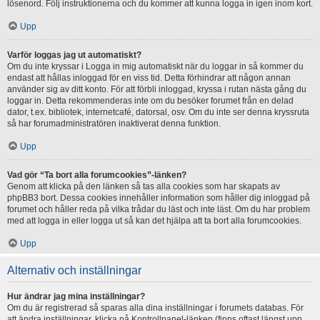
lösenord. Följ instruktionerna och du kommer att kunna logga in igen inom kort.
Upp
Varför loggas jag ut automatiskt?
Om du inte kryssar i Logga in mig automatiskt när du loggar in så kommer du
endast att hållas inloggad för en viss tid. Detta förhindrar att någon annan
använder sig av ditt konto. För att förbli inloggad, kryssa i rutan nästa gång du
loggar in. Detta rekommenderas inte om du besöker forumet från en delad
dator, t.ex. bibliotek, internetcafé, datorsal, osv. Om du inte ser denna kryssruta
så har forumadministratören inaktiverat denna funktion.
Upp
Vad gör “Ta bort alla forumcookies”-länken?
Genom att klicka på den länken så tas alla cookies som har skapats av
phpBB3 bort. Dessa cookies innehåller information som håller dig inloggad på
forumet och håller reda på vilka trådar du läst och inte läst. Om du har problem
med att logga in eller logga ut så kan det hjälpa att ta bort alla forumcookies.
Upp
Alternativ och inställningar
Hur ändrar jag mina inställningar?
Om du är registrerad så sparas alla dina inställningar i forumets databas. För
att ändra inställningar, klicka på Kontrollpanel-länken (finns oftast längst upp