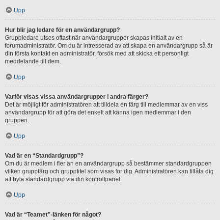
Upp
Hur blir jag ledare för en användargrupp?
Gruppledare utses oftast när användargrupper skapas initialt av en
forumadministratör. Om du är intresserad av att skapa en användargrupp så är
din första kontakt en administratör, försök med att skicka ett personligt
meddelande till dem.
Upp
Varför visas vissa användargrupper i andra färger?
Det är möjligt för administratören att tilldela en färg till medlemmar av en viss
användargrupp för att göra det enkelt att känna igen medlemmar i den
gruppen.
Upp
Vad är en “Standardgrupp”?
Om du är medlem i fler än en användargrupp så bestämmer standardgruppen
vilken gruppfärg och grupptitel som visas för dig. Administratören kan tillåta dig
att byta standardgrupp via din kontrollpanel.
Upp
Vad är “Teamet”-länken för något?