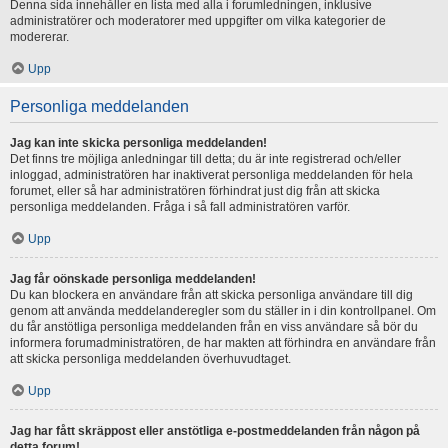
Denna sida innehåller en lista med alla i forumledningen, inklusive
administratörer och moderatorer med uppgifter om vilka kategorier de
modererar.
Upp
Personliga meddelanden
Jag kan inte skicka personliga meddelanden!
Det finns tre möjliga anledningar till detta; du är inte registrerad och/eller
inloggad, administratören har inaktiverat personliga meddelanden för hela
forumet, eller så har administratören förhindrat just dig från att skicka
personliga meddelanden. Fråga i så fall administratören varför.
Upp
Jag får oönskade personliga meddelanden!
Du kan blockera en användare från att skicka personliga användare till dig
genom att använda meddelanderegler som du ställer in i din kontrollpanel. Om
du får anstötliga personliga meddelanden från en viss användare så bör du
informera forumadministratören, de har makten att förhindra en användare från
att skicka personliga meddelanden överhuvudtaget.
Upp
Jag har fått skräppost eller anstötliga e-postmeddelanden från någon på
detta forum!