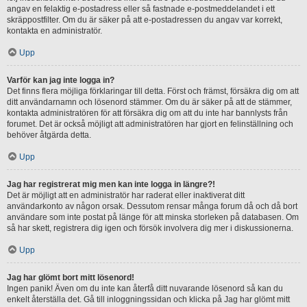
angav en felaktig e-postadress eller så fastnade e-postmeddelandet i ett
skräppostfilter. Om du är säker på att e-postadressen du angav var korrekt,
kontakta en administratör.
Upp
Varför kan jag inte logga in?
Det finns flera möjliga förklaringar till detta. Först och främst, försäkra dig om att
ditt användarnamn och lösenord stämmer. Om du är säker på att de stämmer,
kontakta administratören för att försäkra dig om att du inte har bannlysts från
forumet. Det är också möjligt att administratören har gjort en felinställning och
behöver åtgärda detta.
Upp
Jag har registrerat mig men kan inte logga in längre?!
Det är möjligt att en administratör har raderat eller inaktiverat ditt
användarkonto av någon orsak. Dessutom rensar många forum då och då bort
användare som inte postat på länge för att minska storleken på databasen. Om
så har skett, registrera dig igen och försök involvera dig mer i diskussionerna.
Upp
Jag har glömt bort mitt lösenord!
Ingen panik! Även om du inte kan återfå ditt nuvarande lösenord så kan du
enkelt återställa det. Gå till inloggningssidan och klicka på Jag har glömt mitt