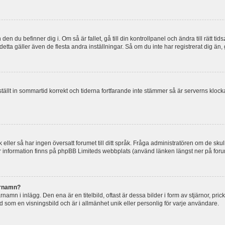
en du befinner dig i. Om så är fallet, gå till din kontrollpanel och ändra till rätt t
tta gäller även de flesta andra inställningar. Så om du inte har registrerat dig än, 
 ställt in sommartid korrekt och tiderna fortfarande inte stämmer så är serverns kloc
råk eller så har ingen översatt forumet till ditt språk. Fråga administratören om de s
er information finns på phpBB Limiteds webbplats (använd länken längst ner på for
arnamn?
mn i inlägg. Den ena är en titelbild, oftast är dessa bilder i form av stjärnor, pric
nd som en visningsbild och är i allmänhet unik eller personlig för varje användare.