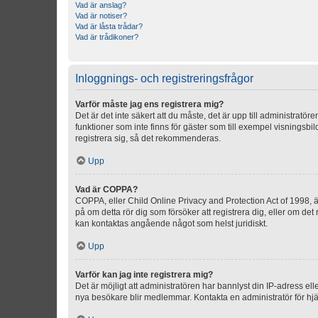
Vad är anslag?
Vad är notiser?
Vad är låsta trådar?
Vad är trådikoner?
Inloggnings- och registreringsfrågor
Varför måste jag ens registrera mig?
Det är det inte säkert att du måste, det är upp till administratör
funktioner som inte finns för gäster som till exempel visnings
registrera sig, så det rekommenderas.
Upp
Vad är COPPA?
COPPA, eller Child Online Privacy and Protection Act of 1998, är
på om detta rör dig som försöker att registrera dig, eller om det
kan kontaktas angående något som helst juridiskt.
Upp
Varför kan jag inte registrera mig?
Det är möjligt att administratören har bannlyst din IP-adress el
nya besökare blir medlemmar. Kontakta en administratör för hjä