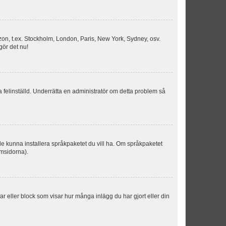
idszon, t.ex. Stockholm, London, Paris, New York, Sydney, osv.
gör det nu!
ka felinställd. Underrätta en administratör om detta problem så
kulle kunna installera språkpaketet du vill ha. Om språkpaketet
umsidorna).
kar eller block som visar hur många inlägg du har gjort eller din