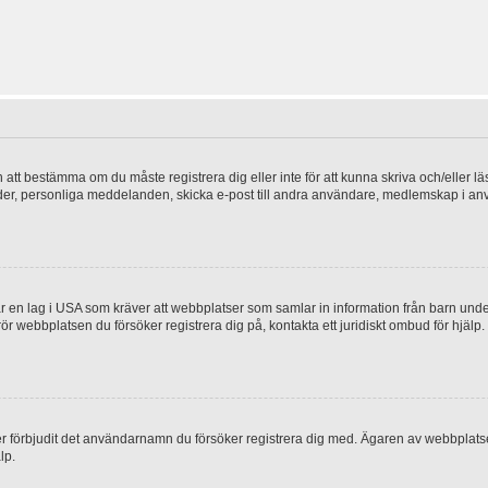
en att bestämma om du måste registrera dig eller inte för att kunna skriva och/eller lä
bilder, personliga meddelanden, skicka e-post till andra användare, medlemskap i a
 en lag i USA som kräver att webbplatser som samlar in information från barn under 1
 rör webbplatsen du försöker registrera dig på, kontakta ett juridiskt ombud för hjäl
ler förbjudit det användarnamn du försöker registrera dig med. Ägaren av webbplatsen
lp.