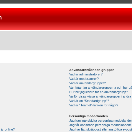
n
Användarnivåer och grupper
Vad är administratörer?
Vad är moderatorer?
Vad är användargrupper?
Var hittar jag användargrupperna och hur gå
Hur blir jag ledare för en användargrupp?
Varför visas vissa användargrupper i andra
Vad är en “Standardgrupp”?
Vad är “Teamet”-länken för något?
Personliga meddelanden
Jag kan inte skicka personliga meddelande
Jag får oönskade personliga meddelanden!
 är online?
Jag har fått skräppost eller anstötliga e-p