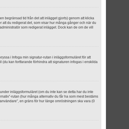
n begränsad tid från det att inlägget gjorts) genom att klicka
ter att du redigerat det, som visar hur många gånger och när du
r administratör som redigerat inlägget. Dock kan de om de vill
kryssa i Infoga min signatur-rutan i inläggsformuläret för att
ofil (du kan fortfarande förhindra att signaturen infogas i enskilda
n under inläggsformuläret (om du inte kan se detta har du inte
ternativ”-rutan (hur många alternativ du får ha som mest bestäms
r användare”, en gräns för hur länge omröstningen ska vara (0