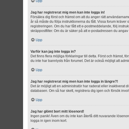
Upp
Jag har registrerat mig men kan inte logga in!
Försäkra dig först och främst om att du anger rätt användarna
år så måste du följa instruktionerna du fått. Vissa forum kräver
registreringen. Om du har fått ett e-postmeddelande, följ instr
skräppostfilter. Om du är säker på att e-postadressen du angav v
Upp
Varför kan jag inte logga in?
Det finns flera möjliga förklaringar till detta. Först och främst
du inte har bannlysts från forumet. Det är också möjligt att admi
Upp
Jag har registrerat mig men kan inte logga in längre?!
Det är möjligt att en administratör har raderat eller inaktiver
databasen. Om så har skett, registrera dig igen och försök invo
Upp
Jag har glömt bort mitt lösenord!
Ingen panik! Även om du inte kan återfå ditt nuvarande lösenord
logga in igen inom kort.