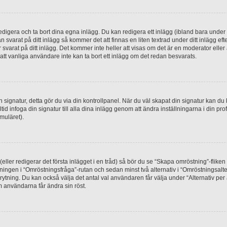
digera och ta bort dina egna inlägg. Du kan redigera ett inlägg (ibland bara under e
svarat på ditt inlägg så kommer det att finnas en liten textrad under ditt inlägg ef
 svarat på ditt inlägg. Det kommer inte heller att visas om det är en moderator elle
t vanliga användare inte kan ta bort ett inlägg om det redan besvarats.
 en signatur, detta gör du via din kontrollpanel. När du väl skapat din signatur kan du 
alltid infoga din signatur till alla dina inlägg genom att ändra inställningarna i din pr
muläret).
(eller redigerar det första inlägget i en tråd) så bör du se “Skapa omröstning”-flike
tningen i “Omröstningsfråga”-rutan och sedan minst två alternativ i “Omröstningsal
rytning. Du kan också välja det antal val användaren får välja under “Alternativ pe
om användarna får ändra sin röst.