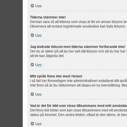
Upp
Tiderna stämmer inte!
Det kan vara så att tiderna som visas är för en annan tidszon än d
Observera att endast registrerade användare kan byta tidszon, de
Upp
Jag ändrade tidszon men tiderna stämmer fortfarande inte!
Om du är säker på att du har valt rätt tidszon och att du har har
att de kan åtgärda det.
Upp
Mitt språk finns inte med i listan!
I så fall har förmodligen inte administratören installerat ditt sp
inte finns så är du välkommen att skapa en ny översättning. M
Upp
Vad är det för bild som visas tillsammans med mitt använd
Det finns två bilder som kan visas tillsammans med ett användarna
status på forumet. Den andra bilden, oftast är den större, är kä
Upp