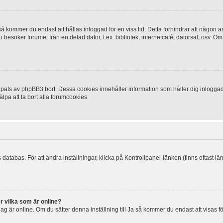
 kommer du endast att hållas inloggad för en viss tid. Detta förhindrar att någon ann
esöker forumet från en delad dator, t.ex. bibliotek, internetcafé, datorsal, osv. O
ats av phpBB3 bort. Dessa cookies innehåller information som håller dig inloggad på
lpa att ta bort alla forumcookies.
 databas. För att ändra inställningar, klicka på Kontrollpanel-länken (finns oftast lä
r vilka som är online?
tt jag är online. Om du sätter denna inställning till Ja så kommer du endast att visas 