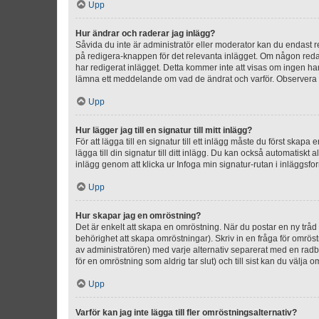
Upp
Hur ändrar och raderar jag inlägg?
Såvida du inte är administratör eller moderator kan du endast re
på redigera-knappen för det relevanta inlägget. Om någon redan 
har redigerat inlägget. Detta kommer inte att visas om ingen har
lämna ett meddelande om vad de ändrat och varför. Observera at
Upp
Hur lägger jag till en signatur till mitt inlägg?
För att lägga till en signatur till ett inlägg måste du först skapa
lägga till din signatur till ditt inlägg. Du kan också automatiskt 
inlägg genom att klicka ur Infoga min signatur-rutan i inläggsfor
Upp
Hur skapar jag en omröstning?
Det är enkelt att skapa en omröstning. När du postar en ny tråd 
behörighet att skapa omröstningar). Skriv in en fråga för omrös
av administratören) med varje alternativ separerat med en radb
för en omröstning som aldrig tar slut) och till sist kan du välja 
Upp
Varför kan jag inte lägga till fler omröstningsalternativ?