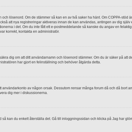
mn och lösenord. Om de stämmer så kan en av två saker ha hänt. Om COPPA-stöd är 
 också att nya registreringar aktiveras innan de kan användas, antingen av dig själv
uktionerna i det. Om du inte fått ett e-postmeddelande så kanske du angav en felakti
ar korrekt, kontakta en administratör.
, försäkra dig om att ditt användarnamn och lösenord stämmer. Om du är säker på att d
nistratören har gjort en felinställning och behöver åtgärda detta.
at ditt användarkonto av någon orsak. Dessutom rensar många forum då och då bort a
lvera dig mer i diskussionerna.
 så kan du enkelt återställa det. Gå till inloggningssidan och klicka på Jag har glö