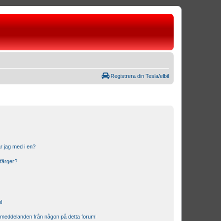
Registrera din Tesla/elbil
r jag med i en?
 färger?
n!
ostmeddelanden från någon på detta forum!