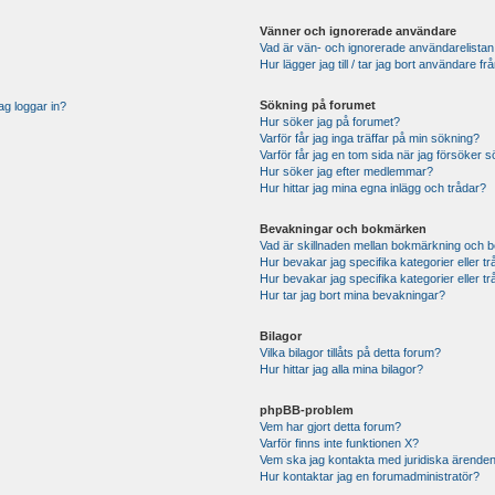
Vänner och ignorerade användare
Vad är vän- och ignorerade användarelistan
Hur lägger jag till / tar jag bort användare 
Sökning på forumet
ag loggar in?
Hur söker jag på forumet?
Varför får jag inga träffar på min sökning?
Varför får jag en tom sida när jag försöker 
Hur söker jag efter medlemmar?
Hur hittar jag mina egna inlägg och trådar?
Bevakningar och bokmärken
Vad är skillnaden mellan bokmärkning och 
Hur bevakar jag specifika kategorier eller t
Hur bevakar jag specifika kategorier eller t
Hur tar jag bort mina bevakningar?
Bilagor
Vilka bilagor tillåts på detta forum?
Hur hittar jag alla mina bilagor?
phpBB-problem
Vem har gjort detta forum?
Varför finns inte funktionen X?
Vem ska jag kontakta med juridiska ärende
Hur kontaktar jag en forumadministratör?