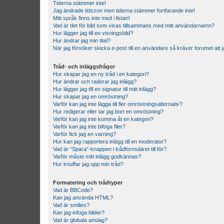
Tiderna stämmer inte!
Jag ändrade tidszon men tiderna stämmer fortfarande inte!
Mitt språk finns inte med i listan!
Vad är det för bild som visas tillsammans med mitt användarnamn?
Hur lägger jag till en visningsbild?
Hur ändrar jag min titel?
När jag försöker skicka e-post till en användare så kräver forumet att j
Tråd- och inläggsfrågor
Hur skapar jag en ny tråd i en kategori?
Hur ändrar och raderar jag inlägg?
Hur lägger jag till en signatur till mitt inlägg?
Hur skapar jag en omröstning?
Varför kan jag inte lägga till fler omröstningsalternativ?
Hur redigerar eller tar jag bort en omröstning?
Varför kan jag inte komma åt en kategori?
Varför kan jag inte bifoga filer?
Varför fick jag en varning?
Hur kan jag rapportera inlägg till en moderator?
Vad är “Spara”-knappen i trådformuläret till för?
Varför måste mitt inlägg godkännas?
Hur knuffar jag upp min tråd?
Formatering och trådtyper
Vad är BBCode?
Kan jag använda HTML?
Vad är smilies?
Kan jag infoga bilder?
Vad är globala anslag?