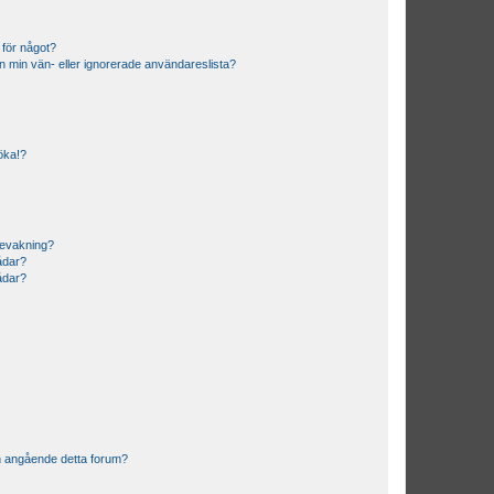
 för något?
från min vän- eller ignorerade användareslista?
söka!?
bevakning?
rådar?
rådar?
n angående detta forum?