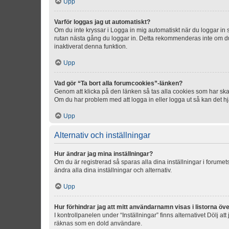
Upp
Varför loggas jag ut automatiskt?
Om du inte kryssar i Logga in mig automatiskt när du loggar in så
rutan nästa gång du loggar in. Detta rekommenderas inte om du b
inaktiverat denna funktion.
Upp
Vad gör “Ta bort alla forumcookies”-länken?
Genom att klicka på den länken så tas alla cookies som har skap
Om du har problem med att logga in eller logga ut så kan det hjä
Upp
Alternativ och inställningar
Hur ändrar jag mina inställningar?
Om du är registrerad så sparas alla dina inställningar i forumets
ändra alla dina inställningar och alternativ.
Upp
Hur förhindrar jag att mitt användarnamn visas i listorna öve
I kontrollpanelen under “Inställningar” finns alternativet Dölj a
räknas som en dold användare.