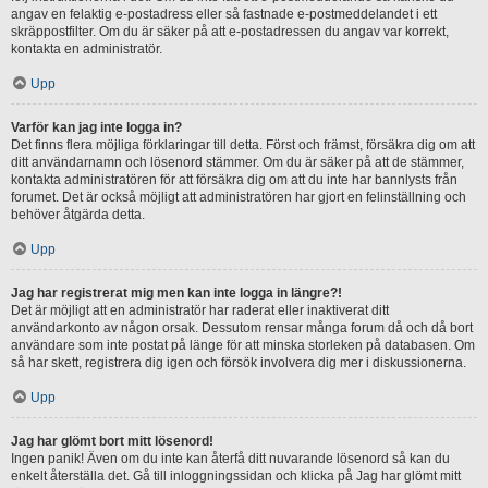
angav en felaktig e-postadress eller så fastnade e-postmeddelandet i ett
skräppostfilter. Om du är säker på att e-postadressen du angav var korrekt,
kontakta en administratör.
Upp
Varför kan jag inte logga in?
Det finns flera möjliga förklaringar till detta. Först och främst, försäkra dig om att
ditt användarnamn och lösenord stämmer. Om du är säker på att de stämmer,
kontakta administratören för att försäkra dig om att du inte har bannlysts från
forumet. Det är också möjligt att administratören har gjort en felinställning och
behöver åtgärda detta.
Upp
Jag har registrerat mig men kan inte logga in längre?!
Det är möjligt att en administratör har raderat eller inaktiverat ditt
användarkonto av någon orsak. Dessutom rensar många forum då och då bort
användare som inte postat på länge för att minska storleken på databasen. Om
så har skett, registrera dig igen och försök involvera dig mer i diskussionerna.
Upp
Jag har glömt bort mitt lösenord!
Ingen panik! Även om du inte kan återfå ditt nuvarande lösenord så kan du
enkelt återställa det. Gå till inloggningssidan och klicka på Jag har glömt mitt