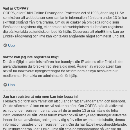
Vad är COPPA?
COPPA, eller Child Online Privacy and Protection Act of 1998, är en lag i USA
som kräver att webbplatser som samlar in information från barn under 13 år har
skriftligt tillstånd från föräldrarna. Om du är osäker på om detta rör dig som
försöker att registrera dig, eller om det rör webbplatsen du försöker registrera
dig på, kontakta ett juridiskt ombud för hjälp. Observera att phpBB inte kan ge
juridisk rådgivning och inte kan kontaktas angående något som helst juridiskt.
Upp
Varför kan jag inte registrera mig?
Det är möjligt att administratören har bannlyst din IP-adress eller förbjudit det
användarnamn du försöker registrera dig med. Ägaren av webbplatsen kan
också ha inaktiverat nyregistreringar för att förhindra att nya besökare blir
medlemmar. Kontakta en administratör för hjälp.
Upp
Jag har registrerat mig men kan inte logga in!
Försäkra dig först och främst om att du anger rätt användarnamn och lösenord.
Om de stämmer så kan en av två saker ha hänt. Om COPPA-stöd är aktiverat
och du under registreringen angav att du är under 13 år så måste du följa
instruktionerna du fått. Vissa forum kräver också att nya registreringar aktiveras
innan de kan användas, antingen av dig själv eller av an administratör; denna
information visades under registreringen. Om du har fått ett e-postmeddelande,
följ instruktionerna i det. Om du inte fått ett e-postmeddelande så kanske du