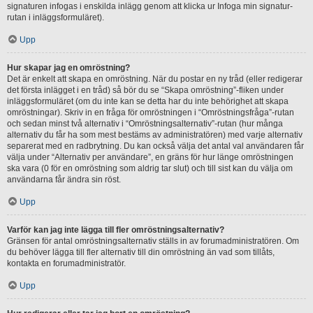
signaturen infogas i enskilda inlägg genom att klicka ur Infoga min signatur-
rutan i inläggsformuläret).
Upp
Hur skapar jag en omröstning?
Det är enkelt att skapa en omröstning. När du postar en ny tråd (eller redigerar
det första inlägget i en tråd) så bör du se “Skapa omröstning”-fliken under
inläggsformuläret (om du inte kan se detta har du inte behörighet att skapa
omröstningar). Skriv in en fråga för omröstningen i “Omröstningsfråga”-rutan
och sedan minst två alternativ i “Omröstningsalternativ”-rutan (hur många
alternativ du får ha som mest bestäms av administratören) med varje alternativ
separerat med en radbrytning. Du kan också välja det antal val användaren får
välja under “Alternativ per användare”, en gräns för hur länge omröstningen
ska vara (0 för en omröstning som aldrig tar slut) och till sist kan du välja om
användarna får ändra sin röst.
Upp
Varför kan jag inte lägga till fler omröstningsalternativ?
Gränsen för antal omröstningsalternativ ställs in av forumadministratören. Om
du behöver lägga till fler alternativ till din omröstning än vad som tillåts,
kontakta en forumadministratör.
Upp