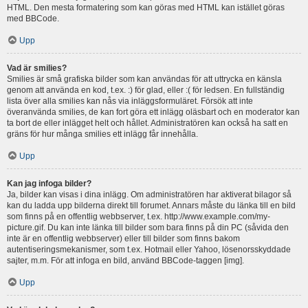
HTML. Den mesta formatering som kan göras med HTML kan istället göras
med BBCode.
Upp
Vad är smilies?
Smilies är små grafiska bilder som kan användas för att uttrycka en känsla
genom att använda en kod, t.ex. :) för glad, eller :( för ledsen. En fullständig
lista över alla smilies kan nås via inläggsformuläret. Försök att inte
överanvända smilies, de kan fort göra ett inlägg oläsbart och en moderator kan
ta bort de eller inlägget helt och hållet. Administratören kan också ha satt en
gräns för hur många smilies ett inlägg får innehålla.
Upp
Kan jag infoga bilder?
Ja, bilder kan visas i dina inlägg. Om administratören har aktiverat bilagor så
kan du ladda upp bilderna direkt till forumet. Annars måste du länka till en bild
som finns på en offentlig webbserver, t.ex. http://www.example.com/my-
picture.gif. Du kan inte länka till bilder som bara finns på din PC (såvida den
inte är en offentlig webbserver) eller till bilder som finns bakom
autentiseringsmekanismer, som t.ex. Hotmail eller Yahoo, lösenorsskyddade
sajter, m.m. För att infoga en bild, använd BBCode-taggen [img].
Upp