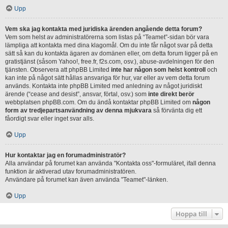
Upp
Vem ska jag kontakta med juridiska ärenden angående detta forum?
Vem som helst av administratörerna som listas på “Teamet”-sidan bör vara
lämpliga att kontakta med dina klagomål. Om du inte får något svar på detta
sätt så kan du kontakta ägaren av domänen eller, om detta forum ligger på en
gratistjänst (såsom Yahoo!, free.fr, f2s.com, osv.), abuse-avdelningen för den
tjänsten. Observera att phpBB Limited
inte har någon som helst kontroll
och
kan inte på något sätt hållas ansvariga för hur, var eller av vem detta forum
används. Kontakta inte phpBB Limited med anledning av något juridiskt
ärende (“cease and desist”, ansvar, förtal, osv.) som
inte direkt berör
webbplatsen phpBB.com. Om du ändå kontaktar phpBB Limited om
någon
form av tredjepartsanvändning av denna mjukvara
så förvänta dig ett
fåordigt svar eller inget svar alls.
Upp
Hur kontaktar jag en forumadministratör?
Alla användar på forumet kan använda "Kontakta oss"-formuläret, ifall denna
funktion är aktiverad utav forumadministratören.
Användare på forumet kan även använda "Teamet"-länken.
Upp
Hoppa till