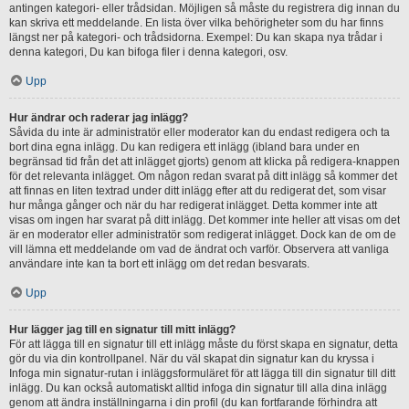
antingen kategori- eller trådsidan. Möjligen så måste du registrera dig innan du
kan skriva ett meddelande. En lista över vilka behörigheter som du har finns
längst ner på kategori- och trådsidorna. Exempel: Du kan skapa nya trådar i
denna kategori, Du kan bifoga filer i denna kategori, osv.
Upp
Hur ändrar och raderar jag inlägg?
Såvida du inte är administratör eller moderator kan du endast redigera och ta
bort dina egna inlägg. Du kan redigera ett inlägg (ibland bara under en
begränsad tid från det att inlägget gjorts) genom att klicka på redigera-knappen
för det relevanta inlägget. Om någon redan svarat på ditt inlägg så kommer det
att finnas en liten textrad under ditt inlägg efter att du redigerat det, som visar
hur många gånger och när du har redigerat inlägget. Detta kommer inte att
visas om ingen har svarat på ditt inlägg. Det kommer inte heller att visas om det
är en moderator eller administratör som redigerat inlägget. Dock kan de om de
vill lämna ett meddelande om vad de ändrat och varför. Observera att vanliga
användare inte kan ta bort ett inlägg om det redan besvarats.
Upp
Hur lägger jag till en signatur till mitt inlägg?
För att lägga till en signatur till ett inlägg måste du först skapa en signatur, detta
gör du via din kontrollpanel. När du väl skapat din signatur kan du kryssa i
Infoga min signatur-rutan i inläggsformuläret för att lägga till din signatur till ditt
inlägg. Du kan också automatiskt alltid infoga din signatur till alla dina inlägg
genom att ändra inställningarna i din profil (du kan fortfarande förhindra att