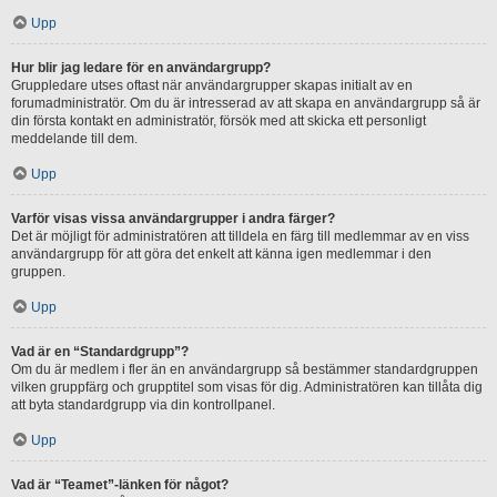
Upp
Hur blir jag ledare för en användargrupp?
Gruppledare utses oftast när användargrupper skapas initialt av en
forumadministratör. Om du är intresserad av att skapa en användargrupp så är
din första kontakt en administratör, försök med att skicka ett personligt
meddelande till dem.
Upp
Varför visas vissa användargrupper i andra färger?
Det är möjligt för administratören att tilldela en färg till medlemmar av en viss
användargrupp för att göra det enkelt att känna igen medlemmar i den
gruppen.
Upp
Vad är en “Standardgrupp”?
Om du är medlem i fler än en användargrupp så bestämmer standardgruppen
vilken gruppfärg och grupptitel som visas för dig. Administratören kan tillåta dig
att byta standardgrupp via din kontrollpanel.
Upp
Vad är “Teamet”-länken för något?