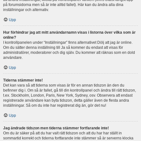
på forumsidorna men så är inte alltid fallet). Här kan du ändra alla dina
inställningar och alternativ.
Upp
Hur förhindrar jag att mitt användarnamn visas i listorna över vilka som är
online?
I kontrollpanelen under “Inställningar” finns alternativet Dölj att jag är online.
Om du sätter denna inställning till Ja så kommer du endast att visas för
administratörer, moderatorer och dig själv. Du kommer att räknas som en dold
användare.
Upp
Tiderna stämmer inte!
Det kan vara så att tiderna som visas är för en annan tidszon än den du
befinner dig i. Om så är fallet, gå till din kontrollpanel och ändra till rätt tidszon,
t.ex. Stockholm, London, Paris, New York, Sydney, osv. Observera att endast
registrerade användare kan byta tidszon, detta gäller även de flesta andra
inställningar. Så om du inte har registrerat dig än, gör det nu!
Upp
Jag ändrade tidszon men tiderna stämmer fortfarande inte!
Om du är säker på att du har valt rätt tidszon och att du har har ställt in
sommartid korrekt och tiderna fortfarande inte stämmer så är serverns klocka