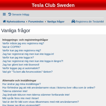
Tesla Club Sweden
Senaste Inlägg
Nyhetssidorna
Forumindex
Vanliga frågor
Registrera din Tesla/elbil
Vanliga frågor
Inloggnings- och registreringsfrågor
Varför måste jag ens registrera mig?
Vad är COPPA?
Varför kan jag inte registrera mig?
Jag har registrerat mig men kan inte logga in!
Varför kan jag inte logga in?
Jag har registrerat mig men kan inte logga in längre?!
Jag har glömt bort mitt lösenord!
Varför loggas jag ut automatiskt?
Vad gör “Ta bort alla forumcookies”-länken?
Alternativ och inställningar
Hur ändrar jag mina inställningar?
Hur förhindrar jag att mitt användarnamn visas i listorna över vilka som är online?
Tiderna stämmer inte!
Jag ändrade tidszon men tiderna stämmer fortfarande inte!
Mitt språk finns inte med i listan!
Vad är det för bild som visas tillsammans med mitt användarnamn?
Hur lägger jag till en visningsbild?