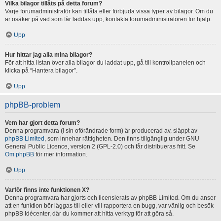
Vilka bilagor tillåts på detta forum?
Varje forumadministratör kan tillåta eller förbjuda vissa typer av bilagor. Om du
är osäker på vad som får laddas upp, kontakta forumadministratören för hjälp.
Upp
Hur hittar jag alla mina bilagor?
För att hitta listan över alla bilagor du laddat upp, gå till kontrollpanelen och
klicka på “Hantera bilagor”.
Upp
phpBB-problem
Vem har gjort detta forum?
Denna programvara (i sin oförändrade form) är producerad av, släppt av
phpBB Limited
, som innehar rättigheten. Den finns tillgänglig under GNU
General Public Licence, version 2 (GPL-2.0) och får distribueras fritt. Se
Om phpBB
för mer information.
Upp
Varför finns inte funktionen X?
Denna programvara har gjorts och licensierats av phpBB Limited. Om du anser
att en funktion bör läggas till eller vill rapportera en bugg, var vänlig och besök
phpBB Idécenter, där du kommer att hitta verktyg för att göra så.