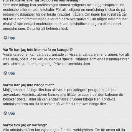
Hur redigerar eller tar jag bort en omröstning?
Som med inlägg kan omröstningar endast redigeras av inläggsskaparen, en
moderator eller en administratör. För att redigera en omröstning klickar du på
redigeringsknappen för det första inlägget i tråden. Om ingen har röstat så går
det att ta bort omröstningen eller redigera alternativen. Om någon däremot har
röstat så kan endast moderatorer och administratörer redigera eller ta bort
omröstningen. Detta för att förhindra fusk.
Upp
Varför kan jag inte komma åt en kategori?
Vissa kategorier kan vara begränsade till vissa användare eller grupper. För att
visa, läsa, posta, osv. kan du behöva speciell tillåtelse som endast moderatorer
och administratörer kan ge dig. Pröva att kontakta dem.
Upp
Varför kan jag inte bifoga filer?
Möjligheten att bifoga filer kan aktiveras per kategori, per grupp och per
användare. Administratören kanske inte tillåter bilagor i just den kategori du
försöker posta i, eller så kan endast vissa grupper bifoga filer. Kontakta
administratören om du är osäker på varför du inte kan bifoga filer.
Upp
Varför fick jag en varning?
Alla administratörer har egna regler för sina webbplatser. Om de anser att du