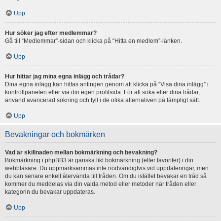
Upp
Hur söker jag efter medlemmar?
Gå till “Medlemmar”-sidan och klicka på “Hitta en medlem”-länken.
Upp
Hur hittar jag mina egna inlägg och trådar?
Dina egna inlägg kan hittas antingen genom att klicka på “Visa dina inlägg” i
kontrollpanelen eller via din egen profilsida. För att söka efter dina trådar,
använd avancerad sökning och fyll i de olika alternativen på lämpligt sätt.
Upp
Bevakningar och bokmärken
Vad är skillnaden mellan bokmärkning och bevakning?
Bokmärkning i phpBB3 är ganska likt bokmärkning (eller favoriter) i din
webbläsare. Du uppmärksammas inte nödvändigtvis vid uppdateringar, men
du kan senare enkelt återvända till tråden. Om du istället bevakar en tråd så
kommer du meddelas via din valda metod eller metoder när tråden eller
kategorin du bevakar uppdateras.
Upp