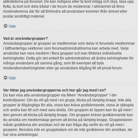
aktiviteterna på forumet. De kan redigera eller ta bort inlägg och låsa, låsa upp,
flytta, ta bort och dela trådar i de forum de modererar. I allmänhet så finns
moderatorerna där för att förhindra att användare kommer ifrån ämnet eller
postar anstötligt material.
Upp
Vad är användargrupper?
Användargrupper är grupper av medlemmar som delar in forumets medlemmar
i lätthanterliga sektioner som forumadministratörerna kan arbeta med. Varje
användar kan vara medlem i flera grupper och kan tilldelas individuella
behörigheter. Detta gör det enkelt för administratörer att ändra behörigheter för
många användare på samma gång, som till exempel att byta
moderationsbehörigheter eller ge användare tillgång till ett privat forum.
Upp
Var hittar jag användargrupperna och hur går jag med i en?
Du kan visa alla användargrupper via fliken “Användargrupper” i din
kontrollpanel. Om du vill gå med i en grupp, klicka på lämplig knapp. Inte alla
grupper är tillgängliga för alla, vissa kan kräva godkännande, vissa är stängda
och andra kan till och med vara dolda. Om gruppen är öppen kan du gå med i
den genom att klicka på lämplig knapp. Om gruppen kräver godkännande kan
du ansöka om medlemskap genom att klicka på lämplig knapp. Gruppledaren
måste godkänna din ansökan och de kan fråga dig varför du vill gå med i
gruppen. Besvära inte en gruppledare om de inte godkänner din ansökan, de
har sina anledningar.