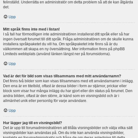
felinställd. Underrätta en administratör om detta problem så att de kan åtgärda
det.
Upp
Mitt språk finns inte med i listan!
I så fall har förmodligen inte administratören installerat ditt språk eller så har
ingen översatt forumet till ditt språk. Fråga administratören om de skulle kunna
installera språkpaketet du vill ha. Om språkpaketet inte finns så är du
välkommen att skapa en ny översättning. Mer information finns på phpBB
Limiteds webbplats (använd länken längst ner på forumsidorna).
Upp
Vad är det för bild som visas tillsammans med mitt användarnamn?
Det finns två bilder som kan visas tillsammans med ett användarnamn i inlägg.
Den ena är en titelbild, oftast är dessa bilder i form av stjärnor, prickar eller
block som visar hur många inlägg du har gjort eller din status på forumet. Den
andra bilden, oftast är den större, är känd som en visningsbild och är i
allmänhet unik eller personlig för varje användare.
Upp
Hur lägger jag till en visningsbild?
Det är upp till forumadministratören att tillåta visningsbilder och välja vilka sätt
visningsbilder kan användas på. Om du inte kan använda visningsbilder,
kontakta en forumadministratör och fråga de om deras anledning till detta.