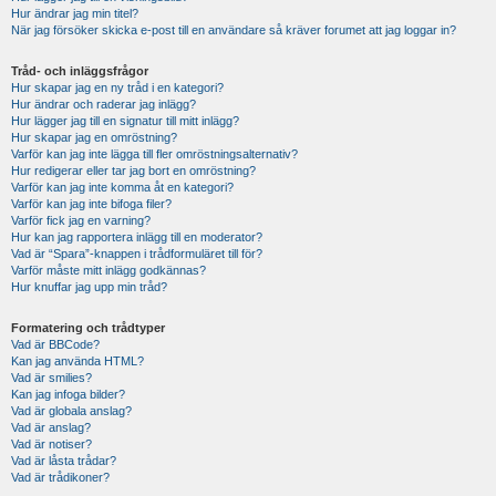
Hur ändrar jag min titel?
När jag försöker skicka e-post till en användare så kräver forumet att jag loggar in?
Tråd- och inläggsfrågor
Hur skapar jag en ny tråd i en kategori?
Hur ändrar och raderar jag inlägg?
Hur lägger jag till en signatur till mitt inlägg?
Hur skapar jag en omröstning?
Varför kan jag inte lägga till fler omröstningsalternativ?
Hur redigerar eller tar jag bort en omröstning?
Varför kan jag inte komma åt en kategori?
Varför kan jag inte bifoga filer?
Varför fick jag en varning?
Hur kan jag rapportera inlägg till en moderator?
Vad är “Spara”-knappen i trådformuläret till för?
Varför måste mitt inlägg godkännas?
Hur knuffar jag upp min tråd?
Formatering och trådtyper
Vad är BBCode?
Kan jag använda HTML?
Vad är smilies?
Kan jag infoga bilder?
Vad är globala anslag?
Vad är anslag?
Vad är notiser?
Vad är låsta trådar?
Vad är trådikoner?