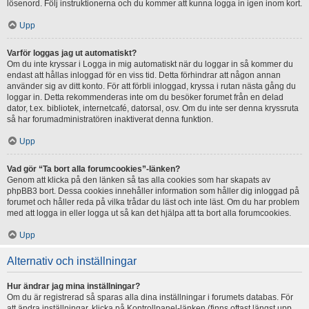
lösenord. Följ instruktionerna och du kommer att kunna logga in igen inom kort.
Upp
Varför loggas jag ut automatiskt?
Om du inte kryssar i Logga in mig automatiskt när du loggar in så kommer du
endast att hållas inloggad för en viss tid. Detta förhindrar att någon annan
använder sig av ditt konto. För att förbli inloggad, kryssa i rutan nästa gång du
loggar in. Detta rekommenderas inte om du besöker forumet från en delad
dator, t.ex. bibliotek, internetcafé, datorsal, osv. Om du inte ser denna kryssruta
så har forumadministratören inaktiverat denna funktion.
Upp
Vad gör “Ta bort alla forumcookies”-länken?
Genom att klicka på den länken så tas alla cookies som har skapats av
phpBB3 bort. Dessa cookies innehåller information som håller dig inloggad på
forumet och håller reda på vilka trådar du läst och inte läst. Om du har problem
med att logga in eller logga ut så kan det hjälpa att ta bort alla forumcookies.
Upp
Alternativ och inställningar
Hur ändrar jag mina inställningar?
Om du är registrerad så sparas alla dina inställningar i forumets databas. För
att ändra inställningar, klicka på Kontrollpanel-länken (finns oftast längst upp