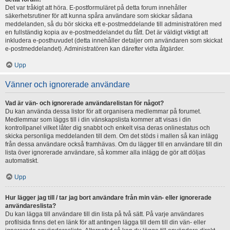
Det var tråkigt att höra. E-postformuläret på detta forum innehåller
säkerhetsrutiner för att kunna spåra användare som skickar sådana
meddelanden, så du bör skicka ett e-postmeddelande till administratören med
en fullständig kopia av e-postmeddelandet du fått. Det är väldigt viktigt att
inkludera e-posthuvudet (detta innehåller detaljer om användaren som skickat
e-postmeddelandet). Administratören kan därefter vidta åtgärder.
Upp
Vänner och ignorerade användare
Vad är vän- och ignorerade användarelistan för något?
Du kan använda dessa listor för att organisera medlemmar på forumet.
Medlemmar som läggs till i din vänskapslista kommer att visas i din
kontrollpanel vilket låter dig snabbt och enkelt visa deras onlinestatus och
skicka personliga meddelanden till dem. Om det stöds i mallen så kan inlägg
från dessa användare också framhävas. Om du lägger till en användare till din
lista över ignorerade användare, så kommer alla inlägg de gör att döljas
automatiskt.
Upp
Hur lägger jag till / tar jag bort användare från min vän- eller ignorerade
användareslista?
Du kan lägga till användare till din lista på två sätt. På varje användares
profilsida finns det en länk för att antingen lägga till dem till din vän- eller