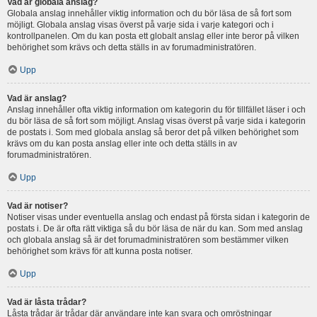
Vad är globala anslag?
Globala anslag innehåller viktig information och du bör läsa de så fort som
möjligt. Globala anslag visas överst på varje sida i varje kategori och i
kontrollpanelen. Om du kan posta ett globalt anslag eller inte beror på vilken
behörighet som krävs och detta ställs in av forumadministratören.
Upp
Vad är anslag?
Anslag innehåller ofta viktig information om kategorin du för tillfället läser i och
du bör läsa de så fort som möjligt. Anslag visas överst på varje sida i kategorin
de postats i. Som med globala anslag så beror det på vilken behörighet som
krävs om du kan posta anslag eller inte och detta ställs in av
forumadministratören.
Upp
Vad är notiser?
Notiser visas under eventuella anslag och endast på första sidan i kategorin de
postats i. De är ofta rätt viktiga så du bör läsa de när du kan. Som med anslag
och globala anslag så är det forumadministratören som bestämmer vilken
behörighet som krävs för att kunna posta notiser.
Upp
Vad är låsta trådar?
Låsta trådar är trådar där användare inte kan svara och omröstningar