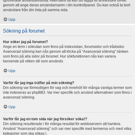
ignorerade användareslista. Alternativt så kan du lägga till användare direkt
genom att ange deras användarnamn i din kontrollpanel. Du kan också ta bort
användare från din lista på samma sida.
Upp
Sökning på forumet
Hur söker jag på forumet?
Ange en term i sökrutan som finns på indexsidan, forumsidor och trådsidor.
Avancerad sökning kan nås genom att klicka på “Avancerad sökning”-länken
som finns på alla sidor på forumet. Hur sökfunktionen nås kan variera
beroende på vilken stil som används.
Upp
Varför får jag inga träffar på min sökning?
Din sökning var förmodligen för vag och innehöll för många vanliga termer som
inte indexeras av phpBB3. Var mer specifik och använd alternativen som finns i
avancerad sökning.
Upp
Varför får jag en tom sida när jag försöker söka!?
Din sökning resulterade i för många resultat för webbservern att hantera.
Använd “Avancerad sökning” och var mer specifik med termerna och med vilka
kategorier som ska sökas i.