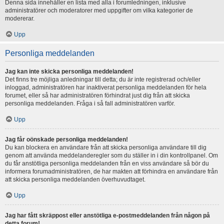
Denna sida innehåller en lista med alla i forumledningen, inklusive
administratörer och moderatorer med uppgifter om vilka kategorier de
modererar.
Upp
Personliga meddelanden
Jag kan inte skicka personliga meddelanden!
Det finns tre möjliga anledningar till detta; du är inte registrerad och/eller
inloggad, administratören har inaktiverat personliga meddelanden för hela
forumet, eller så har administratören förhindrat just dig från att skicka
personliga meddelanden. Fråga i så fall administratören varför.
Upp
Jag får oönskade personliga meddelanden!
Du kan blockera en användare från att skicka personliga användare till dig
genom att använda meddelanderegler som du ställer in i din kontrollpanel. Om
du får anstötliga personliga meddelanden från en viss användare så bör du
informera forumadministratören, de har makten att förhindra en användare från
att skicka personliga meddelanden överhuvudtaget.
Upp
Jag har fått skräppost eller anstötliga e-postmeddelanden från någon på
detta forum!