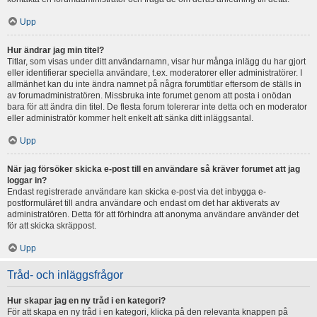
Upp
Hur ändrar jag min titel?
Titlar, som visas under ditt användarnamn, visar hur många inlägg du har gjort
eller identifierar speciella användare, t.ex. moderatorer eller administratörer. I
allmänhet kan du inte ändra namnet på några forumtitlar eftersom de ställs in
av forumadministratören. Missbruka inte forumet genom att posta i onödan
bara för att ändra din titel. De flesta forum tolererar inte detta och en moderator
eller administratör kommer helt enkelt att sänka ditt inläggsantal.
Upp
När jag försöker skicka e-post till en användare så kräver forumet att jag
loggar in?
Endast registrerade användare kan skicka e-post via det inbygga e-
postformuläret till andra användare och endast om det har aktiverats av
administratören. Detta för att förhindra att anonyma användare använder det
för att skicka skräppost.
Upp
Tråd- och inläggsfrågor
Hur skapar jag en ny tråd i en kategori?
För att skapa en ny tråd i en kategori, klicka på den relevanta knappen på