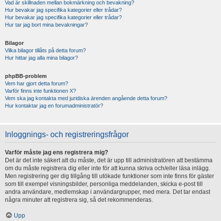
Vad är skillnaden mellan bokmärkning och bevakning?
Hur bevakar jag specifika kategorier eller trådar?
Hur bevakar jag specifika kategorier eller trådar?
Hur tar jag bort mina bevakningar?
Bilagor
Vilka bilagor tillåts på detta forum?
Hur hittar jag alla mina bilagor?
phpBB-problem
Vem har gjort detta forum?
Varför finns inte funktionen X?
Vem ska jag kontakta med juridiska ärenden angående detta forum?
Hur kontaktar jag en forumadministratör?
Inloggnings- och registreringsfrågor
Varför måste jag ens registrera mig?
Det är det inte säkert att du måste, det är upp till administratören att bestämma
om du måste registrera dig eller inte för att kunna skriva och/eller läsa inlägg.
Men registrering ger dig tillgång till utökade funktioner som inte finns för gäster
som till exempel visningsbilder, personliga meddelanden, skicka e-post till
andra användare, medlemskap i användargrupper, med mera. Det tar endast
några minuter att registrera sig, så det rekommenderas.
Upp