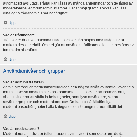
automatiskt avslutats. Trådar kan låsas av många anledningar och de låses av
moderatorer eller forumadministratörer. Det är möjligt att du också kan låsa
dina egna trådar om du har behörighet.
Upp
Vad är trådikoner?
Trådikoner är användarvalda bilder som kan förknippas med inlägg för att
markera dess innehåll. Om det går att använda trådikoner eller inte bestäms av
forumadministratören.
Upp
Användarnivåer och grupper
Vad är administratörer?
Administratörer är medlemmar tilldelade den högsta nivån av kontroll över hela
forumet. Dessa medlemmar kan kontrollera alla aspekter av forumets drift,
vilket inkluderar att ställa in behörigheter, bannlysa användare, skapa
användargrupper och moderatorer, osv. De har också fullständiga
moderationsbehörigheter i alla kategorier, om forumgrundaren tillåtit det.
Upp
Vad är moderatorer?
Moderatorer är individer (eller grupper av individer) som sköter om de dagliga