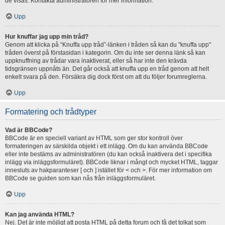
de visas. Kontakta administratören för mer information.
Upp
Hur knuffar jag upp min tråd?
Genom att klicka på “Knuffa upp tråd”-länken i tråden så kan du "knuffa upp"
tråden överst på förstasidan i kategorin. Om du inte ser denna länk så kan
uppknuffning av trådar vara inaktiverat, eller så har inte den krävda
tidsgränsen uppnåts än. Det går också att knuffa upp en tråd genom att helt
enkelt svara på den. Försäkra dig dock först om att du följer forumreglerna.
Upp
Formatering och trådtyper
Vad är BBCode?
BBCode är en speciell variant av HTML som ger stor kontroll över
formateringen av särskilda objekt i ett inlägg. Om du kan använda BBCode
eller inte bestäms av administratören (du kan också inaktivera det i specifika
inlägg via inläggsformuläret). BBCode liknar i mångt och mycket HTML, taggar
innesluts av hakparanteser [ och ] istället för < och >. För mer information om
BBCode se guiden som kan nås från inläggsformuläret.
Upp
Kan jag använda HTML?
Nej. Det är inte möjligt att posta HTML på detta forum och få det tolkat som