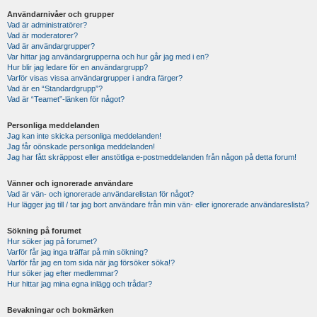
Användarnivåer och grupper
Vad är administratörer?
Vad är moderatorer?
Vad är användargrupper?
Var hittar jag användargrupperna och hur går jag med i en?
Hur blir jag ledare för en användargrupp?
Varför visas vissa användargrupper i andra färger?
Vad är en “Standardgrupp”?
Vad är “Teamet”-länken för något?
Personliga meddelanden
Jag kan inte skicka personliga meddelanden!
Jag får oönskade personliga meddelanden!
Jag har fått skräppost eller anstötliga e-postmeddelanden från någon på detta forum!
Vänner och ignorerade användare
Vad är vän- och ignorerade användarelistan för något?
Hur lägger jag till / tar jag bort användare från min vän- eller ignorerade användareslista?
Sökning på forumet
Hur söker jag på forumet?
Varför får jag inga träffar på min sökning?
Varför får jag en tom sida när jag försöker söka!?
Hur söker jag efter medlemmar?
Hur hittar jag mina egna inlägg och trådar?
Bevakningar och bokmärken