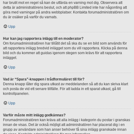
har brutit mot en regel så kan de utfärda en varning mot dig. Observera att
detta är administratörens beslut, och att phpBB Limited inte har någonting att
göra med varningar på andra webbplatser. Kontakta forumadministratören om
du är osäker på varför du varnats.
Upp
Hur kan jag rapportera inlägg till en moderator?
Om forumadministratören har tillåtit det så ska du se en bild som används för
att rapportera inlägg bredvid inlägget som du vill rapportera. Klicka på denna
bild och du kommer att guidas igenom stegen som krävs för att rapportera
inlägget.
Upp
Vad är “Spara”-knappen i trådformuläret till för?
Denna knapp låter dig spara utkast av meddelanden så att du kan skriva klart
och posta de vid ett senare tillfälle. För att ladda in ett sparat utkast, gå till
kontrollpanelen.
Upp
Varför måste mitt inlägg godkännas?
Forumadministratören kan kräva att alla inlägg i kategorin du postar i granskas
innan de visas. Det är också möjligt att administratören har placerat dig i en
grupp av användare som han anser behöver få sina inlägg granskade innan