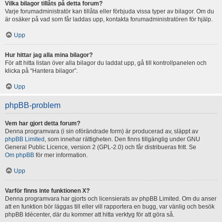
Vilka bilagor tillåts på detta forum?
Varje forumadministratör kan tillåta eller förbjuda vissa typer av bilagor. Om du
är osäker på vad som får laddas upp, kontakta forumadministratören för hjälp.
Upp
Hur hittar jag alla mina bilagor?
För att hitta listan över alla bilagor du laddat upp, gå till kontrollpanelen och
klicka på “Hantera bilagor”.
Upp
phpBB-problem
Vem har gjort detta forum?
Denna programvara (i sin oförändrade form) är producerad av, släppt av
phpBB Limited
, som innehar rättigheten. Den finns tillgänglig under GNU
General Public Licence, version 2 (GPL-2.0) och får distribueras fritt. Se
Om phpBB
för mer information.
Upp
Varför finns inte funktionen X?
Denna programvara har gjorts och licensierats av phpBB Limited. Om du anser
att en funktion bör läggas till eller vill rapportera en bugg, var vänlig och besök
phpBB Idécenter, där du kommer att hitta verktyg för att göra så.