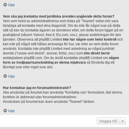
Upp
Vem ska jag kontakta med juridiska ärenden angående detta forum?
Vem som helst av administratörerna som listas på “Teamet”-sidan bör vara
lämpliga att kontakta med dina klagomål. Om du inte får något svar på detta
sätt så kan du kontakta ägaren av domänen eller, om detta forum ligger på en
gratistjänst (såsom Yahoo!, free.fr, f2s.com, osv.), abuse-avdelningen för den
tjänsten. Observera att phpBB Limited
inte har någon som helst kontroll
och
kan inte på något sätt hållas ansvariga för hur, var eller av vem detta forum
används. Kontakta inte phpBB Limited med anledning av något juridiskt
ärende (“cease and desist”, ansvar, förtal, osv.) som
inte direkt berör
webbplatsen phpBB.com. Om du ändå kontaktar phpBB Limited om
någon
form av tredjepartsanvändning av denna mjukvara
så förvänta dig ett
fåordigt svar eller inget svar alls.
Upp
Hur kontaktar jag en forumadministratör?
Alla användar på forumet kan använda "Kontakta oss"-formuläret, ifall denna
funktion är aktiverad utav forumadministratören.
Användare på forumet kan även använda "Teamet"-länken.
Upp
Hoppa till