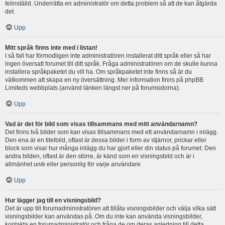
felinställd. Underrätta en administratör om detta problem så att de kan åtgärda
det.
Upp
Mitt språk finns inte med i listan!
I så fall har förmodligen inte administratören installerat ditt språk eller så har
ingen översatt forumet till ditt språk. Fråga administratören om de skulle kunna
installera språkpaketet du vill ha. Om språkpaketet inte finns så är du
välkommen att skapa en ny översättning. Mer information finns på phpBB
Limiteds webbplats (använd länken längst ner på forumsidorna).
Upp
Vad är det för bild som visas tillsammans med mitt användarnamn?
Det finns två bilder som kan visas tillsammans med ett användarnamn i inlägg.
Den ena är en titelbild, oftast är dessa bilder i form av stjärnor, prickar eller
block som visar hur många inlägg du har gjort eller din status på forumet. Den
andra bilden, oftast är den större, är känd som en visningsbild och är i
allmänhet unik eller personlig för varje användare.
Upp
Hur lägger jag till en visningsbild?
Det är upp till forumadministratören att tillåta visningsbilder och välja vilka sätt
visningsbilder kan användas på. Om du inte kan använda visningsbilder,
kontakta en forumadministratör och fråga de om deras anledning till detta.