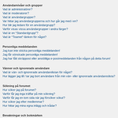
Användarnivåer och grupper
Vad är administratörer?
Vad är moderatorer?
Vad är användargrupper?
Var hittar jag användargrupperna och hur går jag med i en?
Hur blir jag ledare för en användargrupp?
Varför visas vissa användargrupper i andra färger?
Vad är en “Standardgrupp”?
Vad är “Teamet”-länken för något?
Personliga meddelanden
Jag kan inte skicka personliga meddelanden!
Jag får oönskade personliga meddelanden!
Jag har fått skräppost eller anstötliga e-postmeddelanden från någon på detta forum!
Vänner och ignorerade användare
Vad är vän- och ignorerade användarelistan för något?
Hur lägger jag till / tar jag bort användare från min vän- eller ignorerade användareslista?
Sökning på forumet
Hur söker jag på forumet?
Varför får jag inga träffar på min sökning?
Varför får jag en tom sida när jag försöker söka!?
Hur söker jag efter medlemmar?
Hur hittar jag mina egna inlägg och trådar?
Bevakningar och bokmärken