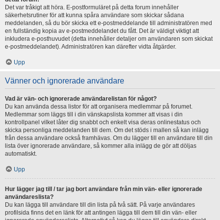
Det var tråkigt att höra. E-postformuläret på detta forum innehåller
säkerhetsrutiner för att kunna spåra användare som skickar sådana
meddelanden, så du bör skicka ett e-postmeddelande till administratören med
en fullständig kopia av e-postmeddelandet du fått. Det är väldigt viktigt att
inkludera e-posthuvudet (detta innehåller detaljer om användaren som skickat
e-postmeddelandet). Administratören kan därefter vidta åtgärder.
Upp
Vänner och ignorerade användare
Vad är vän- och ignorerade användarelistan för något?
Du kan använda dessa listor för att organisera medlemmar på forumet.
Medlemmar som läggs till i din vänskapslista kommer att visas i din
kontrollpanel vilket låter dig snabbt och enkelt visa deras onlinestatus och
skicka personliga meddelanden till dem. Om det stöds i mallen så kan inlägg
från dessa användare också framhävas. Om du lägger till en användare till din
lista över ignorerade användare, så kommer alla inlägg de gör att döljas
automatiskt.
Upp
Hur lägger jag till / tar jag bort användare från min vän- eller ignorerade
användareslista?
Du kan lägga till användare till din lista på två sätt. På varje användares
profilsida finns det en länk för att antingen lägga till dem till din vän- eller