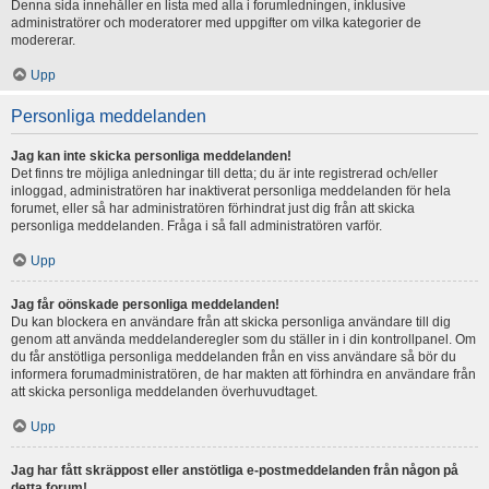
Denna sida innehåller en lista med alla i forumledningen, inklusive
administratörer och moderatorer med uppgifter om vilka kategorier de
modererar.
Upp
Personliga meddelanden
Jag kan inte skicka personliga meddelanden!
Det finns tre möjliga anledningar till detta; du är inte registrerad och/eller
inloggad, administratören har inaktiverat personliga meddelanden för hela
forumet, eller så har administratören förhindrat just dig från att skicka
personliga meddelanden. Fråga i så fall administratören varför.
Upp
Jag får oönskade personliga meddelanden!
Du kan blockera en användare från att skicka personliga användare till dig
genom att använda meddelanderegler som du ställer in i din kontrollpanel. Om
du får anstötliga personliga meddelanden från en viss användare så bör du
informera forumadministratören, de har makten att förhindra en användare från
att skicka personliga meddelanden överhuvudtaget.
Upp
Jag har fått skräppost eller anstötliga e-postmeddelanden från någon på
detta forum!