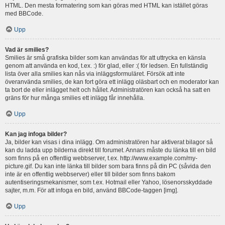
HTML. Den mesta formatering som kan göras med HTML kan istället göras
med BBCode.
Upp
Vad är smilies?
Smilies är små grafiska bilder som kan användas för att uttrycka en känsla
genom att använda en kod, t.ex. :) för glad, eller :( för ledsen. En fullständig
lista över alla smilies kan nås via inläggsformuläret. Försök att inte
överanvända smilies, de kan fort göra ett inlägg oläsbart och en moderator kan
ta bort de eller inlägget helt och hållet. Administratören kan också ha satt en
gräns för hur många smilies ett inlägg får innehålla.
Upp
Kan jag infoga bilder?
Ja, bilder kan visas i dina inlägg. Om administratören har aktiverat bilagor så
kan du ladda upp bilderna direkt till forumet. Annars måste du länka till en bild
som finns på en offentlig webbserver, t.ex. http://www.example.com/my-
picture.gif. Du kan inte länka till bilder som bara finns på din PC (såvida den
inte är en offentlig webbserver) eller till bilder som finns bakom
autentiseringsmekanismer, som t.ex. Hotmail eller Yahoo, lösenorsskyddade
sajter, m.m. För att infoga en bild, använd BBCode-taggen [img].
Upp