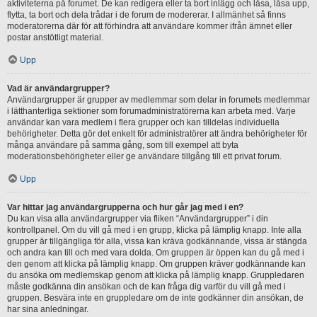
aktiviteterna på forumet. De kan redigera eller ta bort inlägg och låsa, låsa upp,
flytta, ta bort och dela trådar i de forum de modererar. I allmänhet så finns
moderatorerna där för att förhindra att användare kommer ifrån ämnet eller
postar anstötligt material.
Upp
Vad är användargrupper?
Användargrupper är grupper av medlemmar som delar in forumets medlemmar
i lätthanterliga sektioner som forumadministratörerna kan arbeta med. Varje
användar kan vara medlem i flera grupper och kan tilldelas individuella
behörigheter. Detta gör det enkelt för administratörer att ändra behörigheter för
många användare på samma gång, som till exempel att byta
moderationsbehörigheter eller ge användare tillgång till ett privat forum.
Upp
Var hittar jag användargrupperna och hur går jag med i en?
Du kan visa alla användargrupper via fliken “Användargrupper” i din
kontrollpanel. Om du vill gå med i en grupp, klicka på lämplig knapp. Inte alla
grupper är tillgängliga för alla, vissa kan kräva godkännande, vissa är stängda
och andra kan till och med vara dolda. Om gruppen är öppen kan du gå med i
den genom att klicka på lämplig knapp. Om gruppen kräver godkännande kan
du ansöka om medlemskap genom att klicka på lämplig knapp. Gruppledaren
måste godkänna din ansökan och de kan fråga dig varför du vill gå med i
gruppen. Besvära inte en gruppledare om de inte godkänner din ansökan, de
har sina anledningar.