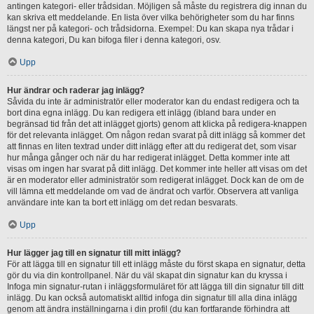
antingen kategori- eller trådsidan. Möjligen så måste du registrera dig innan du
kan skriva ett meddelande. En lista över vilka behörigheter som du har finns
längst ner på kategori- och trådsidorna. Exempel: Du kan skapa nya trådar i
denna kategori, Du kan bifoga filer i denna kategori, osv.
Upp
Hur ändrar och raderar jag inlägg?
Såvida du inte är administratör eller moderator kan du endast redigera och ta
bort dina egna inlägg. Du kan redigera ett inlägg (ibland bara under en
begränsad tid från det att inlägget gjorts) genom att klicka på redigera-knappen
för det relevanta inlägget. Om någon redan svarat på ditt inlägg så kommer det
att finnas en liten textrad under ditt inlägg efter att du redigerat det, som visar
hur många gånger och när du har redigerat inlägget. Detta kommer inte att
visas om ingen har svarat på ditt inlägg. Det kommer inte heller att visas om det
är en moderator eller administratör som redigerat inlägget. Dock kan de om de
vill lämna ett meddelande om vad de ändrat och varför. Observera att vanliga
användare inte kan ta bort ett inlägg om det redan besvarats.
Upp
Hur lägger jag till en signatur till mitt inlägg?
För att lägga till en signatur till ett inlägg måste du först skapa en signatur, detta
gör du via din kontrollpanel. När du väl skapat din signatur kan du kryssa i
Infoga min signatur-rutan i inläggsformuläret för att lägga till din signatur till ditt
inlägg. Du kan också automatiskt alltid infoga din signatur till alla dina inlägg
genom att ändra inställningarna i din profil (du kan fortfarande förhindra att