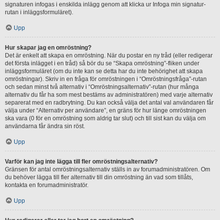
signaturen infogas i enskilda inlägg genom att klicka ur Infoga min signatur-
rutan i inläggsformuläret).
Upp
Hur skapar jag en omröstning?
Det är enkelt att skapa en omröstning. När du postar en ny tråd (eller redigerar
det första inlägget i en tråd) så bör du se “Skapa omröstning”-fliken under
inläggsformuläret (om du inte kan se detta har du inte behörighet att skapa
omröstningar). Skriv in en fråga för omröstningen i “Omröstningsfråga”-rutan
och sedan minst två alternativ i “Omröstningsalternativ”-rutan (hur många
alternativ du får ha som mest bestäms av administratören) med varje alternativ
separerat med en radbrytning. Du kan också välja det antal val användaren får
välja under “Alternativ per användare”, en gräns för hur länge omröstningen
ska vara (0 för en omröstning som aldrig tar slut) och till sist kan du välja om
användarna får ändra sin röst.
Upp
Varför kan jag inte lägga till fler omröstningsalternativ?
Gränsen för antal omröstningsalternativ ställs in av forumadministratören. Om
du behöver lägga till fler alternativ till din omröstning än vad som tillåts,
kontakta en forumadministratör.
Upp