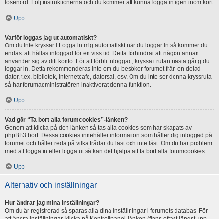
lösenord. Följ instruktionerna och du kommer att kunna logga in igen inom kort.
Upp
Varför loggas jag ut automatiskt?
Om du inte kryssar i Logga in mig automatiskt när du loggar in så kommer du
endast att hållas inloggad för en viss tid. Detta förhindrar att någon annan
använder sig av ditt konto. För att förbli inloggad, kryssa i rutan nästa gång du
loggar in. Detta rekommenderas inte om du besöker forumet från en delad
dator, t.ex. bibliotek, internetcafé, datorsal, osv. Om du inte ser denna kryssruta
så har forumadministratören inaktiverat denna funktion.
Upp
Vad gör “Ta bort alla forumcookies”-länken?
Genom att klicka på den länken så tas alla cookies som har skapats av
phpBB3 bort. Dessa cookies innehåller information som håller dig inloggad på
forumet och håller reda på vilka trådar du läst och inte läst. Om du har problem
med att logga in eller logga ut så kan det hjälpa att ta bort alla forumcookies.
Upp
Alternativ och inställningar
Hur ändrar jag mina inställningar?
Om du är registrerad så sparas alla dina inställningar i forumets databas. För
att ändra inställningar, klicka på Kontrollpanel-länken (finns oftast längst upp