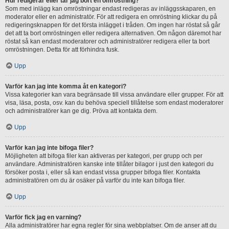
Hur redigerar eller tar jag bort en omröstning?
Som med inlägg kan omröstningar endast redigeras av inläggsskaparen, en
moderator eller en administratör. För att redigera en omröstning klickar du på
redigeringsknappen för det första inlägget i tråden. Om ingen har röstat så går
det att ta bort omröstningen eller redigera alternativen. Om någon däremot har
röstat så kan endast moderatorer och administratörer redigera eller ta bort
omröstningen. Detta för att förhindra fusk.
Upp
Varför kan jag inte komma åt en kategori?
Vissa kategorier kan vara begränsade till vissa användare eller grupper. För att
visa, läsa, posta, osv. kan du behöva speciell tillåtelse som endast moderatorer
och administratörer kan ge dig. Pröva att kontakta dem.
Upp
Varför kan jag inte bifoga filer?
Möjligheten att bifoga filer kan aktiveras per kategori, per grupp och per
användare. Administratören kanske inte tillåter bilagor i just den kategori du
försöker posta i, eller så kan endast vissa grupper bifoga filer. Kontakta
administratören om du är osäker på varför du inte kan bifoga filer.
Upp
Varför fick jag en varning?
Alla administratörer har egna regler för sina webbplatser. Om de anser att du