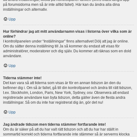
på forumsidorna men så är inte alltid fallet). Här kan du ändra alla dina
inställningar och alternativ.
Upp
Hur förhindrar jag att mitt användarnamn visas i listorna över vilka som är
online?
I kontrollpanelen under “Inställningar” finns alternativet Dölj att jag är online.
Om du sätter denna inställning till Ja så kommer du endast att visas för
administratörer, moderatorer och dig själv. Du kommer att räknas som en dold
användare.
Upp
Tiderna stämmer inte!
Det kan vara så att tiderna som visas är för en annan tidszon än den du
befinner dig i. Om så är fallet, gå till din kontrollpanel och ändra till rätt tidszon,
t.ex. Stockholm, London, Paris, New York, Sydney, osv. Observera att endast
registrerade användare kan byta tidszon, detta gäller även de flesta andra
inställningar. Så om du inte har registrerat dig än, gör det nu!
Upp
Jag ändrade tidszon men tiderna stämmer fortfarande inte!
Om du är säker på att du har valt rätt tidszon och att du har har ställt in
sommartid korrekt och tiderna fortfarande inte stämmer så är serverns klocka