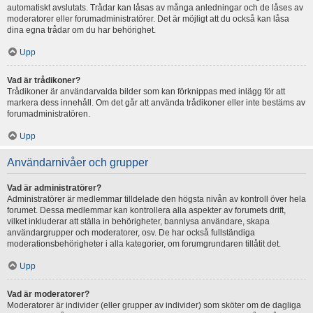
automatiskt avslutats. Trådar kan låsas av många anledningar och de låses av
moderatorer eller forumadministratörer. Det är möjligt att du också kan låsa
dina egna trådar om du har behörighet.
Upp
Vad är trådikoner?
Trådikoner är användarvalda bilder som kan förknippas med inlägg för att
markera dess innehåll. Om det går att använda trådikoner eller inte bestäms av
forumadministratören.
Upp
Användarnivåer och grupper
Vad är administratörer?
Administratörer är medlemmar tilldelade den högsta nivån av kontroll över hela
forumet. Dessa medlemmar kan kontrollera alla aspekter av forumets drift,
vilket inkluderar att ställa in behörigheter, bannlysa användare, skapa
användargrupper och moderatorer, osv. De har också fullständiga
moderationsbehörigheter i alla kategorier, om forumgrundaren tillåtit det.
Upp
Vad är moderatorer?
Moderatorer är individer (eller grupper av individer) som sköter om de dagliga