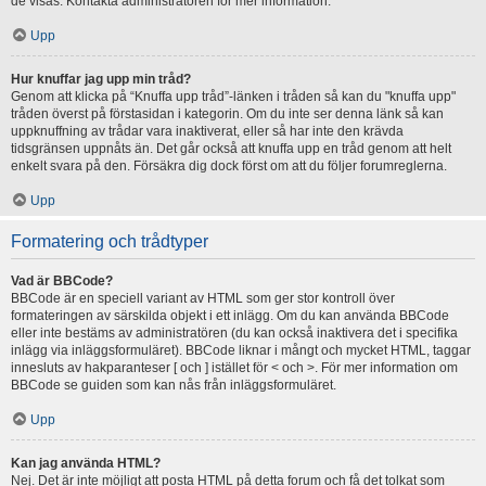
de visas. Kontakta administratören för mer information.
Upp
Hur knuffar jag upp min tråd?
Genom att klicka på “Knuffa upp tråd”-länken i tråden så kan du "knuffa upp"
tråden överst på förstasidan i kategorin. Om du inte ser denna länk så kan
uppknuffning av trådar vara inaktiverat, eller så har inte den krävda
tidsgränsen uppnåts än. Det går också att knuffa upp en tråd genom att helt
enkelt svara på den. Försäkra dig dock först om att du följer forumreglerna.
Upp
Formatering och trådtyper
Vad är BBCode?
BBCode är en speciell variant av HTML som ger stor kontroll över
formateringen av särskilda objekt i ett inlägg. Om du kan använda BBCode
eller inte bestäms av administratören (du kan också inaktivera det i specifika
inlägg via inläggsformuläret). BBCode liknar i mångt och mycket HTML, taggar
innesluts av hakparanteser [ och ] istället för < och >. För mer information om
BBCode se guiden som kan nås från inläggsformuläret.
Upp
Kan jag använda HTML?
Nej. Det är inte möjligt att posta HTML på detta forum och få det tolkat som