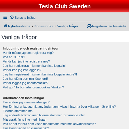
Tesla Club Sweden
Senaste Inlägg
Nyhetssidorna
Forumindex
Vanliga frågor
Registrera din Tesla/elbil
Vanliga frågor
Inloggnings- och registreringsfrågor
Varför måste jag ens registrera mig?
Vad är COPPA?
Varför kan jag inte registrera mig?
Jag har registrerat mig men kan inte logga in!
Varför kan jag inte logga in?
Jag har registrerat mig men kan inte logga in längre?!
Jag har glömt bort mitt lösenord!
Varför loggas jag ut automatiskt?
Vad gör “Ta bort alla forumcookies”-länken?
Alternativ och inställningar
Hur ändrar jag mina inställningar?
Hur förhindrar jag att mitt användarnamn visas i listorna över vilka som är online?
Tiderna stämmer inte!
Jag ändrade tidszon men tiderna stämmer fortfarande inte!
Mitt språk finns inte med i listan!
Vad är det för bild som visas tillsammans med mitt användarnamn?
Hur lägger jag till en visningsbild?