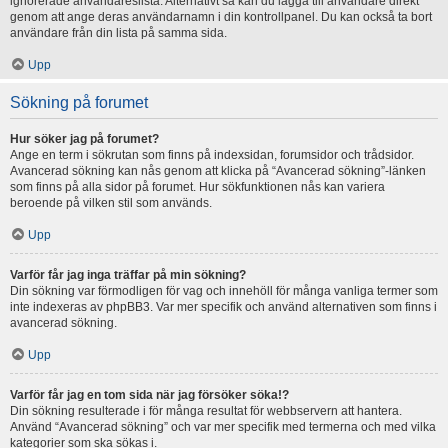
ignorerade användareslista. Alternativt så kan du lägga till användare direkt
genom att ange deras användarnamn i din kontrollpanel. Du kan också ta bort
användare från din lista på samma sida.
Upp
Sökning på forumet
Hur söker jag på forumet?
Ange en term i sökrutan som finns på indexsidan, forumsidor och trådsidor.
Avancerad sökning kan nås genom att klicka på “Avancerad sökning”-länken
som finns på alla sidor på forumet. Hur sökfunktionen nås kan variera
beroende på vilken stil som används.
Upp
Varför får jag inga träffar på min sökning?
Din sökning var förmodligen för vag och innehöll för många vanliga termer som
inte indexeras av phpBB3. Var mer specifik och använd alternativen som finns i
avancerad sökning.
Upp
Varför får jag en tom sida när jag försöker söka!?
Din sökning resulterade i för många resultat för webbservern att hantera.
Använd “Avancerad sökning” och var mer specifik med termerna och med vilka
kategorier som ska sökas i.