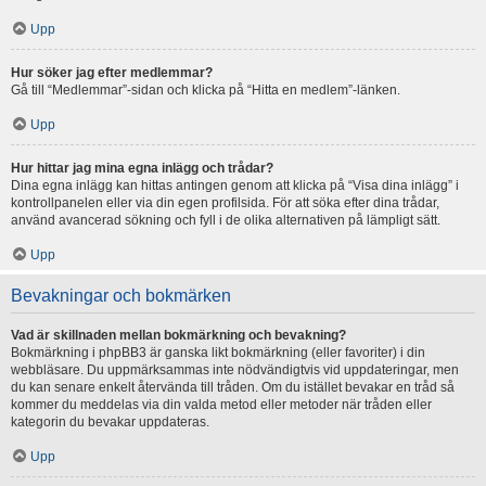
Upp
Hur söker jag efter medlemmar?
Gå till “Medlemmar”-sidan och klicka på “Hitta en medlem”-länken.
Upp
Hur hittar jag mina egna inlägg och trådar?
Dina egna inlägg kan hittas antingen genom att klicka på “Visa dina inlägg” i
kontrollpanelen eller via din egen profilsida. För att söka efter dina trådar,
använd avancerad sökning och fyll i de olika alternativen på lämpligt sätt.
Upp
Bevakningar och bokmärken
Vad är skillnaden mellan bokmärkning och bevakning?
Bokmärkning i phpBB3 är ganska likt bokmärkning (eller favoriter) i din
webbläsare. Du uppmärksammas inte nödvändigtvis vid uppdateringar, men
du kan senare enkelt återvända till tråden. Om du istället bevakar en tråd så
kommer du meddelas via din valda metod eller metoder när tråden eller
kategorin du bevakar uppdateras.
Upp