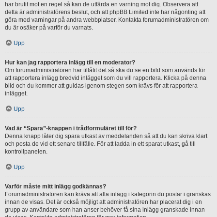
har brutit mot en regel så kan de utfärda en varning mot dig. Observera att
detta är administratörens beslut, och att phpBB Limited inte har någonting att
göra med varningar på andra webbplatser. Kontakta forumadministratören om
du är osäker på varför du varnats.
Upp
Hur kan jag rapportera inlägg till en moderator?
Om forumadministratören har tillåtit det så ska du se en bild som används för
att rapportera inlägg bredvid inlägget som du vill rapportera. Klicka på denna
bild och du kommer att guidas igenom stegen som krävs för att rapportera
inlägget.
Upp
Vad är “Spara”-knappen i trådformuläret till för?
Denna knapp låter dig spara utkast av meddelanden så att du kan skriva klart
och posta de vid ett senare tillfälle. För att ladda in ett sparat utkast, gå till
kontrollpanelen.
Upp
Varför måste mitt inlägg godkännas?
Forumadministratören kan kräva att alla inlägg i kategorin du postar i granskas
innan de visas. Det är också möjligt att administratören har placerat dig i en
grupp av användare som han anser behöver få sina inlägg granskade innan