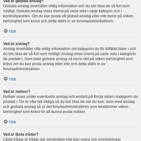
Vad är globala anslag?
Globala anslag innehåller viktig information och du bör läsa de så fort som
möjligt. Globala anslag visas överst på varje sida i varje kategori och i
kontrollpanelen. Om du kan posta ett globalt anslag eller inte beror på vilken
behörighet som krävs och detta ställs in av forumadministratören.
Upp
Vad är anslag?
Anslag innehåller ofta viktig information om kategorin du för tillfället läser i och
du bör läsa de så fort som möjligt. Anslag visas överst på varje sida i kategorin
de postats i. Som med globala anslag så beror det på vilken behörighet som
krävs om du kan posta anslag eller inte och detta ställs in av
forumadministratören.
Upp
Vad är notiser?
Notiser visas under eventuella anslag och endast på första sidan i kategorin de
postats i. De är ofta rätt viktiga så du bör läsa de när du kan. Som med anslag
och globala anslag så är det forumadministratören som bestämmer vilken
behörighet som krävs för att kunna posta notiser.
Upp
Vad är låsta trådar?
Låsta trådar är trådar där användare inte kan svara och omröstningar