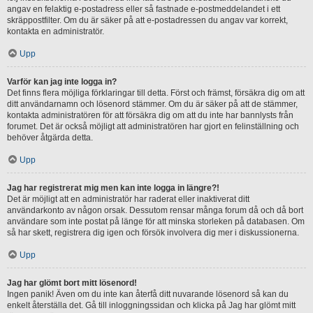
angav en felaktig e-postadress eller så fastnade e-postmeddelandet i ett
skräppostfilter. Om du är säker på att e-postadressen du angav var korrekt,
kontakta en administratör.
Upp
Varför kan jag inte logga in?
Det finns flera möjliga förklaringar till detta. Först och främst, försäkra dig om att
ditt användarnamn och lösenord stämmer. Om du är säker på att de stämmer,
kontakta administratören för att försäkra dig om att du inte har bannlysts från
forumet. Det är också möjligt att administratören har gjort en felinställning och
behöver åtgärda detta.
Upp
Jag har registrerat mig men kan inte logga in längre?!
Det är möjligt att en administratör har raderat eller inaktiverat ditt
användarkonto av någon orsak. Dessutom rensar många forum då och då bort
användare som inte postat på länge för att minska storleken på databasen. Om
så har skett, registrera dig igen och försök involvera dig mer i diskussionerna.
Upp
Jag har glömt bort mitt lösenord!
Ingen panik! Även om du inte kan återfå ditt nuvarande lösenord så kan du
enkelt återställa det. Gå till inloggningssidan och klicka på Jag har glömt mitt