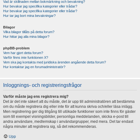
Vad är skillnaden mellan bokmärkning och bevakning?
Hur bevakar jag specifika kategorier eller trådar?
Hur bevakar jag specifika kategorier eller trådar?
Hur tar jag bort mina bevakningar?
Bilagor
Vilka bilagor tillåts på detta forum?
Hur hittar jag alla mina bilagor?
phpBB-problem
Vem har gjort detta forum?
Varför finns inte funktionen X?
Vem ska jag kontakta med juridiska ärenden angående detta forum?
Hur kontaktar jag en forumadministratör?
Inloggnings- och registreringsfrågor
Varför måste jag ens registrera mig?
Det är det inte säkert att du måste, det är upp till administratören att bestämma
om du måste registrera dig eller inte för att kunna skriva och/eller läsa inlägg.
Men registrering ger dig tillgång till utökade funktioner som inte finns för gäster
som till exempel visningsbilder, personliga meddelanden, skicka e-post till
andra användare, medlemskap i användargrupper, med mera. Det tar endast
några minuter att registrera sig, så det rekommenderas.
Upp