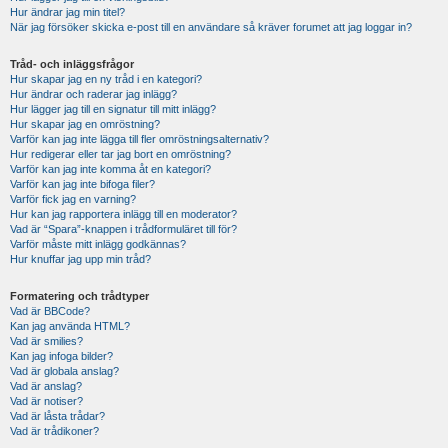
Hur ändrar jag min titel?
När jag försöker skicka e-post till en användare så kräver forumet att jag loggar in?
Tråd- och inläggsfrågor
Hur skapar jag en ny tråd i en kategori?
Hur ändrar och raderar jag inlägg?
Hur lägger jag till en signatur till mitt inlägg?
Hur skapar jag en omröstning?
Varför kan jag inte lägga till fler omröstningsalternativ?
Hur redigerar eller tar jag bort en omröstning?
Varför kan jag inte komma åt en kategori?
Varför kan jag inte bifoga filer?
Varför fick jag en varning?
Hur kan jag rapportera inlägg till en moderator?
Vad är “Spara”-knappen i trådformuläret till för?
Varför måste mitt inlägg godkännas?
Hur knuffar jag upp min tråd?
Formatering och trådtyper
Vad är BBCode?
Kan jag använda HTML?
Vad är smilies?
Kan jag infoga bilder?
Vad är globala anslag?
Vad är anslag?
Vad är notiser?
Vad är låsta trådar?
Vad är trådikoner?