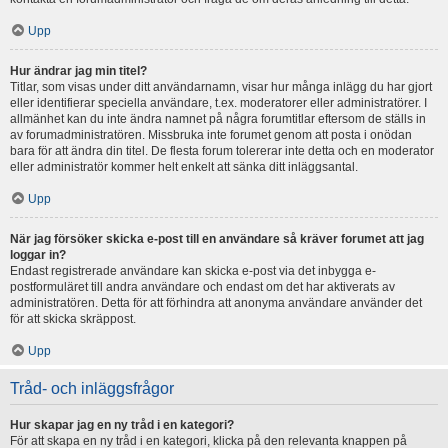
Upp
Hur ändrar jag min titel?
Titlar, som visas under ditt användarnamn, visar hur många inlägg du har gjort
eller identifierar speciella användare, t.ex. moderatorer eller administratörer. I
allmänhet kan du inte ändra namnet på några forumtitlar eftersom de ställs in
av forumadministratören. Missbruka inte forumet genom att posta i onödan
bara för att ändra din titel. De flesta forum tolererar inte detta och en moderator
eller administratör kommer helt enkelt att sänka ditt inläggsantal.
Upp
När jag försöker skicka e-post till en användare så kräver forumet att jag
loggar in?
Endast registrerade användare kan skicka e-post via det inbygga e-
postformuläret till andra användare och endast om det har aktiverats av
administratören. Detta för att förhindra att anonyma användare använder det
för att skicka skräppost.
Upp
Tråd- och inläggsfrågor
Hur skapar jag en ny tråd i en kategori?
För att skapa en ny tråd i en kategori, klicka på den relevanta knappen på