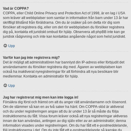
Vad är COPPA?
COPPA, eller Child Online Privacy and Protection Act of 1998, är en lag i USA
som kräver att webbplatser som samlar in information från barn under 13 år har
skriftligt tillstånd från föräldrarna. Om du är osäker på om detta rör dig som
försöker att registrera dig, eller om det rör webbplatsen du försöker registrera
dig på, kontakta ett juridiskt ombud för hjälp. Observera att phpBB inte kan ge
juridisk rådgivning och inte kan kontaktas angående något som helst juridiskt.
Upp
Varför kan jag inte registrera mig?
Det är möjligt att administratören har bannlyst din IP-adress eller förbjudit det
användarnamn du försöker registrera dig med. Ägaren av webbplatsen kan
också ha inaktiverat nyregistreringar för att förhindra att nya besökare blir
medlemmar. Kontakta en administratör för hjälp.
Upp
Jag har registrerat mig men kan inte logga in!
Försäkra dig först och främst om att du anger rätt användarnamn och lösenord.
Om de stämmer så kan en av två saker ha hänt. Om COPPA-stöd är aktiverat
och du under registreringen angav att du är under 13 år så måste du följa
instruktionerna du fått. Vissa forum kräver också att nya registreringar aktiveras
innan de kan användas, antingen av dig själv eller av an administratör; denna
information visades under registreringen. Om du har fått ett e-postmeddelande,
följ instruktionerna i det. Om du inte fått ett e-postmeddelande så kanske du