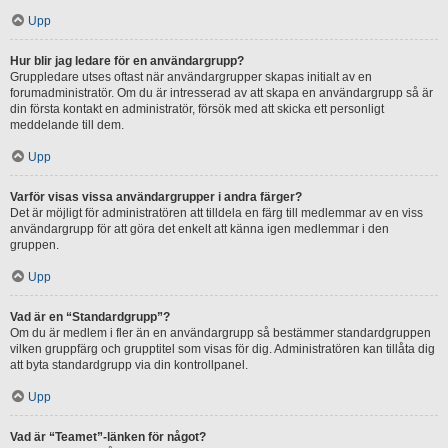
Upp
Hur blir jag ledare för en användargrupp?
Gruppledare utses oftast när användargrupper skapas initialt av en
forumadministratör. Om du är intresserad av att skapa en användargrupp så är
din första kontakt en administratör, försök med att skicka ett personligt
meddelande till dem.
Upp
Varför visas vissa användargrupper i andra färger?
Det är möjligt för administratören att tilldela en färg till medlemmar av en viss
användargrupp för att göra det enkelt att känna igen medlemmar i den
gruppen.
Upp
Vad är en “Standardgrupp”?
Om du är medlem i fler än en användargrupp så bestämmer standardgruppen
vilken gruppfärg och grupptitel som visas för dig. Administratören kan tillåta dig
att byta standardgrupp via din kontrollpanel.
Upp
Vad är “Teamet”-länken för något?