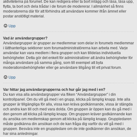
aktiviteterna på forumet. De kan redigera eller ta bort inlägg och låsa, låsa upp,
flytta, ta bort och dela trådar i de forum de modererar. I allmänhet så finns
moderatorerna där för att förhindra att användare kommer ifrån ämnet eller
postar anstötligt material.
Upp
Vad är användargrupper?
Användargrupper är grupper av medlemmar som delar in forumets medlemmar
i lätthanterliga sektioner som forumadministratörerna kan arbeta med. Varje
användar kan vara medlem i flera grupper och kan tilldelas individuella
behörigheter. Detta gör det enkelt för administratörer att ändra behörigheter för
många användare på samma gång, som till exempel att byta
moderationsbehörigheter eller ge användare tillgång till ett privat forum.
Upp
Var hittar jag användargrupperna och hur går jag med i en?
Du kan visa alla användargrupper via fliken “Användargrupper” i din
kontrollpanel. Om du vill gå med i en grupp, klicka på lämplig knapp. Inte alla
grupper är tillgängliga för alla, vissa kan kräva godkännande, vissa är stängda
och andra kan till och med vara dolda. Om gruppen är öppen kan du gå med i
den genom att klicka på lämplig knapp. Om gruppen kräver godkännande kan
du ansöka om medlemskap genom att klicka på lämplig knapp. Gruppledaren
måste godkänna din ansökan och de kan fråga dig varför du vill gå med i
gruppen. Besvära inte en gruppledare om de inte godkänner din ansökan, de
har sina anledningar.