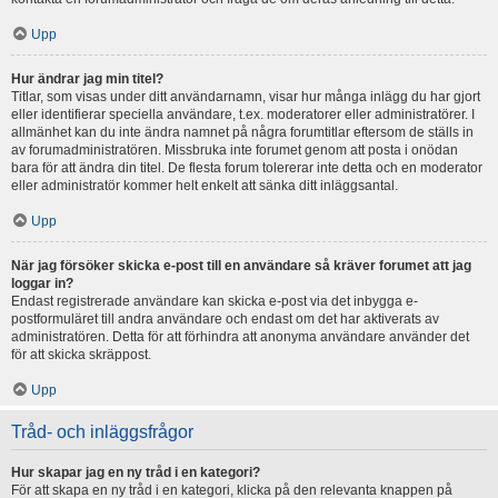
Upp
Hur ändrar jag min titel?
Titlar, som visas under ditt användarnamn, visar hur många inlägg du har gjort
eller identifierar speciella användare, t.ex. moderatorer eller administratörer. I
allmänhet kan du inte ändra namnet på några forumtitlar eftersom de ställs in
av forumadministratören. Missbruka inte forumet genom att posta i onödan
bara för att ändra din titel. De flesta forum tolererar inte detta och en moderator
eller administratör kommer helt enkelt att sänka ditt inläggsantal.
Upp
När jag försöker skicka e-post till en användare så kräver forumet att jag
loggar in?
Endast registrerade användare kan skicka e-post via det inbygga e-
postformuläret till andra användare och endast om det har aktiverats av
administratören. Detta för att förhindra att anonyma användare använder det
för att skicka skräppost.
Upp
Tråd- och inläggsfrågor
Hur skapar jag en ny tråd i en kategori?
För att skapa en ny tråd i en kategori, klicka på den relevanta knappen på