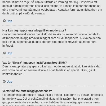
har brutit mot en regel så kan de utfärda en varning mot dig. Observera att
detta är administratörens beslut, och att phpBB Limited inte har någonting att
göra med varningar på andra webbplatser. Kontakta forumadministratören om
du är osäker på varför du varnats.
Upp
Hur kan jag rapportera inlägg till en moderator?
Om forumadministratören har tillåtit det så ska du se en bild som används för
att rapportera inlägg bredvid inlägget som du vill rapportera. Klicka på denna
bild och du kommer att guidas igenom stegen som krävs för att rapportera
inlägget.
Upp
Vad är “Spara”-knappen i trådformuläret till för?
Denna knapp låter dig spara utkast av meddelanden så att du kan skriva klart
och posta de vid ett senare tillfälle. För att ladda in ett sparat utkast, gå till
kontrollpanelen.
Upp
Varför måste mitt inlägg godkännas?
Forumadministratören kan kräva att alla inlägg i kategorin du postar i granskas
innan de visas. Det är också möjligt att administratören har placerat dig i en
grupp av användare som han anser behöver få sina inlägg granskade innan