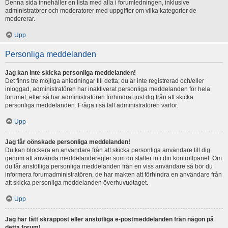
Denna sida innehåller en lista med alla i forumledningen, inklusive
administratörer och moderatorer med uppgifter om vilka kategorier de
modererar.
Upp
Personliga meddelanden
Jag kan inte skicka personliga meddelanden!
Det finns tre möjliga anledningar till detta; du är inte registrerad och/eller
inloggad, administratören har inaktiverat personliga meddelanden för hela
forumet, eller så har administratören förhindrat just dig från att skicka
personliga meddelanden. Fråga i så fall administratören varför.
Upp
Jag får oönskade personliga meddelanden!
Du kan blockera en användare från att skicka personliga användare till dig
genom att använda meddelanderegler som du ställer in i din kontrollpanel. Om
du får anstötliga personliga meddelanden från en viss användare så bör du
informera forumadministratören, de har makten att förhindra en användare från
att skicka personliga meddelanden överhuvudtaget.
Upp
Jag har fått skräppost eller anstötliga e-postmeddelanden från någon på
detta forum!