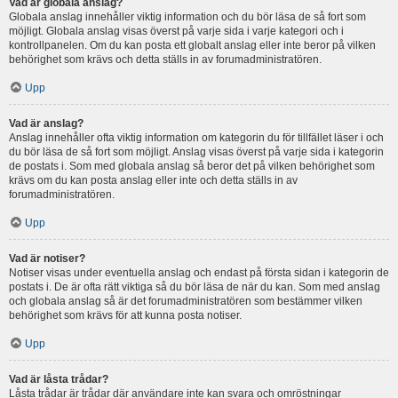
Vad är globala anslag?
Globala anslag innehåller viktig information och du bör läsa de så fort som
möjligt. Globala anslag visas överst på varje sida i varje kategori och i
kontrollpanelen. Om du kan posta ett globalt anslag eller inte beror på vilken
behörighet som krävs och detta ställs in av forumadministratören.
Upp
Vad är anslag?
Anslag innehåller ofta viktig information om kategorin du för tillfället läser i och
du bör läsa de så fort som möjligt. Anslag visas överst på varje sida i kategorin
de postats i. Som med globala anslag så beror det på vilken behörighet som
krävs om du kan posta anslag eller inte och detta ställs in av
forumadministratören.
Upp
Vad är notiser?
Notiser visas under eventuella anslag och endast på första sidan i kategorin de
postats i. De är ofta rätt viktiga så du bör läsa de när du kan. Som med anslag
och globala anslag så är det forumadministratören som bestämmer vilken
behörighet som krävs för att kunna posta notiser.
Upp
Vad är låsta trådar?
Låsta trådar är trådar där användare inte kan svara och omröstningar