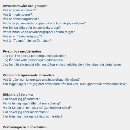
Användarnivåer och grupper
Vad är administratörer?
Vad är moderatorer?
Vad är användargrupper?
Var hittar jag användargrupperna och hur går jag med i en?
Hur blir jag ledare för en användargrupp?
Varför visas vissa användargrupper i andra färger?
Vad är en “Standardgrupp”?
Vad är “Teamet”-länken för något?
Personliga meddelanden
Jag kan inte skicka personliga meddelanden!
Jag får oönskade personliga meddelanden!
Jag har fått skräppost eller anstötliga e-postmeddelanden från någon på detta forum!
Vänner och ignorerade användare
Vad är vän- och ignorerade användarelistan för något?
Hur lägger jag till / tar jag bort användare från min vän- eller ignorerade användareslista?
Sökning på forumet
Hur söker jag på forumet?
Varför får jag inga träffar på min sökning?
Varför får jag en tom sida när jag försöker söka!?
Hur söker jag efter medlemmar?
Hur hittar jag mina egna inlägg och trådar?
Bevakningar och bokmärken