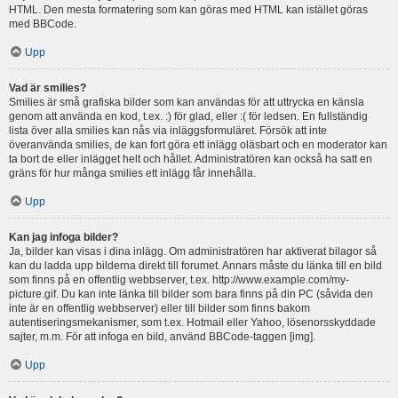
HTML. Den mesta formatering som kan göras med HTML kan istället göras
med BBCode.
Upp
Vad är smilies?
Smilies är små grafiska bilder som kan användas för att uttrycka en känsla
genom att använda en kod, t.ex. :) för glad, eller :( för ledsen. En fullständig
lista över alla smilies kan nås via inläggsformuläret. Försök att inte
överanvända smilies, de kan fort göra ett inlägg oläsbart och en moderator kan
ta bort de eller inlägget helt och hållet. Administratören kan också ha satt en
gräns för hur många smilies ett inlägg får innehålla.
Upp
Kan jag infoga bilder?
Ja, bilder kan visas i dina inlägg. Om administratören har aktiverat bilagor så
kan du ladda upp bilderna direkt till forumet. Annars måste du länka till en bild
som finns på en offentlig webbserver, t.ex. http://www.example.com/my-
picture.gif. Du kan inte länka till bilder som bara finns på din PC (såvida den
inte är en offentlig webbserver) eller till bilder som finns bakom
autentiseringsmekanismer, som t.ex. Hotmail eller Yahoo, lösenorsskyddade
sajter, m.m. För att infoga en bild, använd BBCode-taggen [img].
Upp