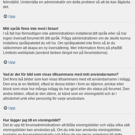
felinställd. Underrätta en administratör om detta problem så att de kan åtgärda
det.
Upp
Mitt språk finns inte med i listan!
I så fall har förmodligen inte administratören installerat ditt språk eller så har
ingen översatt forumet till ditt språk. Fråga administratören om de skulle kunna
installera språkpaketet du vill ha. Om språkpaketet inte finns så är du
välkommen att skapa en ny översättning. Mer information finns på phpBB
Limiteds webbplats (använd länken längst ner på forumsidorna).
Upp
Vad är det för bild som visas tillsammans med mitt användarnamn?
Det finns två bilder som kan visas tillsammans med ett användarnamn i inlägg.
Den ena är en titelbild, oftast är dessa bilder i form av stjärnor, prickar eller
block som visar hur många inlägg du har gjort eller din status på forumet. Den
andra bilden, oftast är den större, är känd som en visningsbild och är i
allmänhet unik eller personlig för varje användare.
Upp
Hur lägger jag till en visningsbild?
Det är upp till forumadministratören att tillåta visningsbilder och välja vilka sätt
visningsbilder kan användas på. Om du inte kan använda visningsbilder,
kontakta en forumadministratör och fråga de om deras anledning till detta.