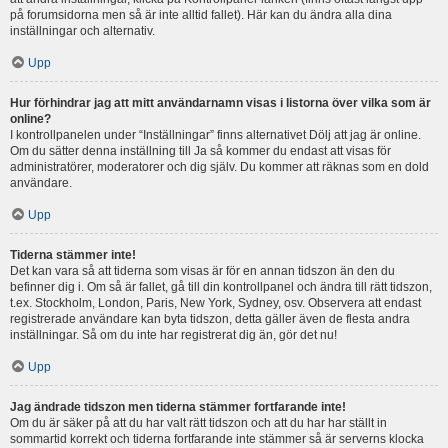
på forumsidorna men så är inte alltid fallet). Här kan du ändra alla dina
inställningar och alternativ.
Upp
Hur förhindrar jag att mitt användarnamn visas i listorna över vilka som är
online?
I kontrollpanelen under “Inställningar” finns alternativet Dölj att jag är online.
Om du sätter denna inställning till Ja så kommer du endast att visas för
administratörer, moderatorer och dig själv. Du kommer att räknas som en dold
användare.
Upp
Tiderna stämmer inte!
Det kan vara så att tiderna som visas är för en annan tidszon än den du
befinner dig i. Om så är fallet, gå till din kontrollpanel och ändra till rätt tidszon,
t.ex. Stockholm, London, Paris, New York, Sydney, osv. Observera att endast
registrerade användare kan byta tidszon, detta gäller även de flesta andra
inställningar. Så om du inte har registrerat dig än, gör det nu!
Upp
Jag ändrade tidszon men tiderna stämmer fortfarande inte!
Om du är säker på att du har valt rätt tidszon och att du har har ställt in
sommartid korrekt och tiderna fortfarande inte stämmer så är serverns klocka