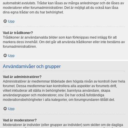
automatiskt avslutats. Trådar kan låsas av många anledningar och de låses av
moderatorer eller forumadministratörer. Det är möjligt att du också kan låsa
dina egna trådar om du har behörighet.
Upp
Vad är trådikoner?
Trådikoner är användarvalda bilder som kan förknippas med inlägg för att
markera dess innehåll. Om det går att använda trådikoner eller inte bestäms av
forumadministratören.
Upp
Användarnivåer och grupper
Vad är administratörer?
Administratörer är medlemmar tilldelade den högsta nivån av kontroll över hela
forumet. Dessa medlemmar kan kontrollera alla aspekter av forumets drift,
vilket inkluderar att ställa in behörigheter, bannlysa användare, skapa
användargrupper och moderatorer, osv. De har också fullständiga
moderationsbehörigheter i alla kategorier, om forumgrundaren tillåtit det.
Upp
Vad är moderatorer?
Moderatorer är individer (eller grupper av individer) som sköter om de dagliga