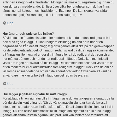
antingen kategori- eller trådsidan. Möjligen så måste du registrera dig innan du
kan skriva ett meddelande. En lista över vilka behörigheter som du har finns
längst ner på kategori- och trådsidorna. Exempel: Du kan skapa nya trådar i
denna kategori, Du kan bifoga filer i denna kategori, osv.
Upp
Hur ändrar och raderar jag inlägg?
Såvida du inte är administratör eller moderator kan du endast redigera och ta
bort dina egna inlägg. Du kan redigera ett inlägg (ibland bara under en
begränsad tid från det att inlägget gjorts) genom att klicka på redigera-knappen
för det relevanta inlägget. Om någon redan svarat på ditt inlägg så kommer det
att finnas en liten textrad under ditt inlägg efter att du redigerat det, som visar
hur många gånger och när du har redigerat inlägget. Detta kommer inte att
visas om ingen har svarat på ditt inlägg. Det kommer inte heller att visas om det
är en moderator eller administratör som redigerat inlägget. Dock kan de om de
vill lämna ett meddelande om vad de ändrat och varför. Observera att vanliga
användare inte kan ta bort ett inlägg om det redan besvarats.
Upp
Hur lägger jag till en signatur till mitt inlägg?
För att lägga till en signatur till ett inlägg måste du först skapa en signatur, detta
gör du via din kontrollpanel. När du väl skapat din signatur kan du kryssa i
Infoga min signatur-rutan i inläggsformuläret för att lägga till din signatur till ditt
inlägg. Du kan också automatiskt alltid infoga din signatur till alla dina inlägg
genom att ändra inställningarna i din profil (du kan fortfarande förhindra att