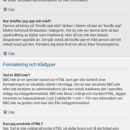
de visas. Kontakta administratören för mer information.
Upp
Hur knuffar jag upp min tråd?
Genom att klicka på “Knuffa upp tråd”-länken i tråden så kan du "knuffa upp"
tråden överst på förstasidan i kategorin. Om du inte ser denna länk så kan
uppknuffning av trådar vara inaktiverat, eller så har inte den krävda
tidsgränsen uppnåts än. Det går också att knuffa upp en tråd genom att helt
enkelt svara på den. Försäkra dig dock först om att du följer forumreglerna.
Upp
Formatering och trådtyper
Vad är BBCode?
BBCode är en speciell variant av HTML som ger stor kontroll över
formateringen av särskilda objekt i ett inlägg. Om du kan använda BBCode
eller inte bestäms av administratören (du kan också inaktivera det i specifika
inlägg via inläggsformuläret). BBCode liknar i mångt och mycket HTML, taggar
innesluts av hakparanteser [ och ] istället för < och >. För mer information om
BBCode se guiden som kan nås från inläggsformuläret.
Upp
Kan jag använda HTML?
Nej. Det är inte möjligt att posta HTML på detta forum och få det tolkat som