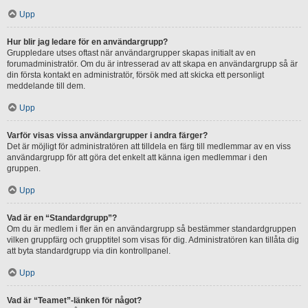
Upp
Hur blir jag ledare för en användargrupp?
Gruppledare utses oftast när användargrupper skapas initialt av en
forumadministratör. Om du är intresserad av att skapa en användargrupp så är
din första kontakt en administratör, försök med att skicka ett personligt
meddelande till dem.
Upp
Varför visas vissa användargrupper i andra färger?
Det är möjligt för administratören att tilldela en färg till medlemmar av en viss
användargrupp för att göra det enkelt att känna igen medlemmar i den
gruppen.
Upp
Vad är en “Standardgrupp”?
Om du är medlem i fler än en användargrupp så bestämmer standardgruppen
vilken gruppfärg och grupptitel som visas för dig. Administratören kan tillåta dig
att byta standardgrupp via din kontrollpanel.
Upp
Vad är “Teamet”-länken för något?