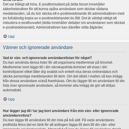
Det var tråkigt att höra. E-postformuläret på detta forum innehåller
säkerhetsrutiner för att kunna spåra användare som skickar sådana
meddelanden, så du bör skicka ett e-postmeddelande till administratören med
en fullständig kopia av e-postmeddelandet du fått. Det är väldigt viktigt att
inkludera e-posthuvudet (detta innehåller detaljer om användaren som skickat
e-postmeddelandet). Administratören kan därefter vidta åtgärder.
Upp
Vänner och ignorerade användare
Vad är vän- och ignorerade användarelistan för något?
Du kan använda dessa listor för att organisera medlemmar på forumet.
Medlemmar som läggs till i din vänskapslista kommer att visas i din
kontrollpanel vilket låter dig snabbt och enkelt visa deras onlinestatus och
skicka personliga meddelanden till dem. Om det stöds i mallen så kan inlägg
från dessa användare också framhävas. Om du lägger till en användare till din
lista över ignorerade användare, så kommer alla inlägg de gör att döljas
automatiskt.
Upp
Hur lägger jag till / tar jag bort användare från min vän- eller ignorerade
användareslista?
Du kan lägga till användare till din lista på två sätt. På varje användares
profilsida finns det en länk för att antingen lägga till dem till din vän- eller