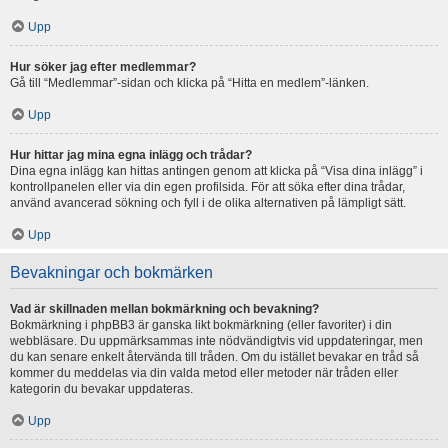
Upp
Hur söker jag efter medlemmar?
Gå till “Medlemmar”-sidan och klicka på “Hitta en medlem”-länken.
Upp
Hur hittar jag mina egna inlägg och trådar?
Dina egna inlägg kan hittas antingen genom att klicka på “Visa dina inlägg” i
kontrollpanelen eller via din egen profilsida. För att söka efter dina trådar,
använd avancerad sökning och fyll i de olika alternativen på lämpligt sätt.
Upp
Bevakningar och bokmärken
Vad är skillnaden mellan bokmärkning och bevakning?
Bokmärkning i phpBB3 är ganska likt bokmärkning (eller favoriter) i din
webbläsare. Du uppmärksammas inte nödvändigtvis vid uppdateringar, men
du kan senare enkelt återvända till tråden. Om du istället bevakar en tråd så
kommer du meddelas via din valda metod eller metoder när tråden eller
kategorin du bevakar uppdateras.
Upp