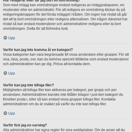
Hur redigerar eller tar jag bort en omröstning?
Som med inlägg kan omröstningar endast redigeras av inläggsskaparen, en
moderator eller en administratör. För att redigera en omröstning klickar du på
redigeringsknappen för det första inlägget i tråden. Om ingen har röstat så går
det att ta bort omröstningen eller redigera alternativen. Om någon däremot har
röstat så kan endast moderatorer och administratörer redigera eller ta bort
omröstningen. Detta för att förhindra fusk.
Upp
Varför kan jag inte komma åt en kategori?
Vissa kategorier kan vara begränsade till vissa användare eller grupper. För att
visa, läsa, posta, osv. kan du behöva speciell tillåtelse som endast moderatorer
och administratörer kan ge dig. Pröva att kontakta dem.
Upp
Varför kan jag inte bifoga filer?
Möjligheten att bifoga filer kan aktiveras per kategori, per grupp och per
användare. Administratören kanske inte tillåter bilagor i just den kategori du
försöker posta i, eller så kan endast vissa grupper bifoga filer. Kontakta
administratören om du är osäker på varför du inte kan bifoga filer.
Upp
Varför fick jag en varning?
Alla administratörer har egna regler för sina webbplatser. Om de anser att du