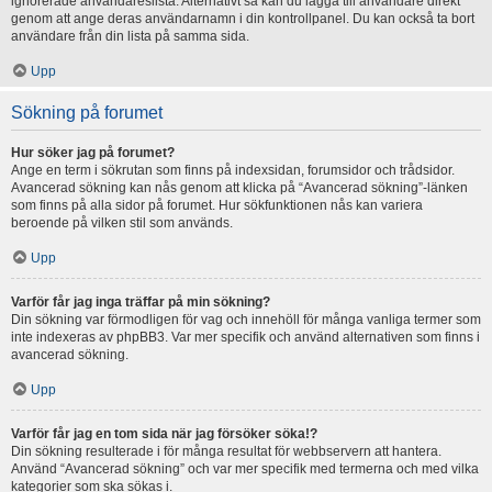
ignorerade användareslista. Alternativt så kan du lägga till användare direkt
genom att ange deras användarnamn i din kontrollpanel. Du kan också ta bort
användare från din lista på samma sida.
Upp
Sökning på forumet
Hur söker jag på forumet?
Ange en term i sökrutan som finns på indexsidan, forumsidor och trådsidor.
Avancerad sökning kan nås genom att klicka på “Avancerad sökning”-länken
som finns på alla sidor på forumet. Hur sökfunktionen nås kan variera
beroende på vilken stil som används.
Upp
Varför får jag inga träffar på min sökning?
Din sökning var förmodligen för vag och innehöll för många vanliga termer som
inte indexeras av phpBB3. Var mer specifik och använd alternativen som finns i
avancerad sökning.
Upp
Varför får jag en tom sida när jag försöker söka!?
Din sökning resulterade i för många resultat för webbservern att hantera.
Använd “Avancerad sökning” och var mer specifik med termerna och med vilka
kategorier som ska sökas i.