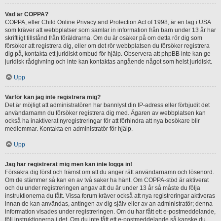
Vad är COPPA?
COPPA, eller Child Online Privacy and Protection Act of 1998, är en lag i USA
som kräver att webbplatser som samlar in information från barn under 13 år har
skriftligt tillstånd från föräldrarna. Om du är osäker på om detta rör dig som
försöker att registrera dig, eller om det rör webbplatsen du försöker registrera
dig på, kontakta ett juridiskt ombud för hjälp. Observera att phpBB inte kan ge
juridisk rådgivning och inte kan kontaktas angående något som helst juridiskt.
Upp
Varför kan jag inte registrera mig?
Det är möjligt att administratören har bannlyst din IP-adress eller förbjudit det
användarnamn du försöker registrera dig med. Ägaren av webbplatsen kan
också ha inaktiverat nyregistreringar för att förhindra att nya besökare blir
medlemmar. Kontakta en administratör för hjälp.
Upp
Jag har registrerat mig men kan inte logga in!
Försäkra dig först och främst om att du anger rätt användarnamn och lösenord.
Om de stämmer så kan en av två saker ha hänt. Om COPPA-stöd är aktiverat
och du under registreringen angav att du är under 13 år så måste du följa
instruktionerna du fått. Vissa forum kräver också att nya registreringar aktiveras
innan de kan användas, antingen av dig själv eller av an administratör; denna
information visades under registreringen. Om du har fått ett e-postmeddelande,
följ instruktionerna i det. Om du inte fått ett e-postmeddelande så kanske du