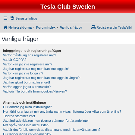
Tesla Club Sweden
Senaste Inlägg
Nyhetssidorna
Forumindex
Vanliga frågor
Registrera din Tesla/elbil
Vanliga frågor
Inloggnings- och registreringsfrågor
Varför måste jag ens registrera mig?
Vad är COPPA?
Varför kan jag inte registrera mig?
Jag har registrerat mig men kan inte logga in!
Varför kan jag inte logga in?
Jag har registrerat mig men kan inte logga in längre?!
Jag har glömt bort mitt lösenord!
Varför loggas jag ut automatiskt?
Vad gör “Ta bort alla forumcookies”-länken?
Alternativ och inställningar
Hur ändrar jag mina inställningar?
Hur förhindrar jag att mitt användarnamn visas i listorna över vilka som är online?
Tiderna stämmer inte!
Jag ändrade tidszon men tiderna stämmer fortfarande inte!
Mitt språk finns inte med i listan!
Vad är det för bild som visas tillsammans med mitt användarnamn?
Hur lägger jag till en visningsbild?