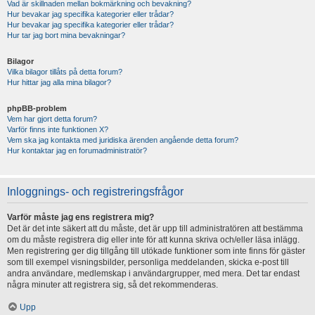
Vad är skillnaden mellan bokmärkning och bevakning?
Hur bevakar jag specifika kategorier eller trådar?
Hur bevakar jag specifika kategorier eller trådar?
Hur tar jag bort mina bevakningar?
Bilagor
Vilka bilagor tillåts på detta forum?
Hur hittar jag alla mina bilagor?
phpBB-problem
Vem har gjort detta forum?
Varför finns inte funktionen X?
Vem ska jag kontakta med juridiska ärenden angående detta forum?
Hur kontaktar jag en forumadministratör?
Inloggnings- och registreringsfrågor
Varför måste jag ens registrera mig?
Det är det inte säkert att du måste, det är upp till administratören att bestämma
om du måste registrera dig eller inte för att kunna skriva och/eller läsa inlägg.
Men registrering ger dig tillgång till utökade funktioner som inte finns för gäster
som till exempel visningsbilder, personliga meddelanden, skicka e-post till
andra användare, medlemskap i användargrupper, med mera. Det tar endast
några minuter att registrera sig, så det rekommenderas.
Upp