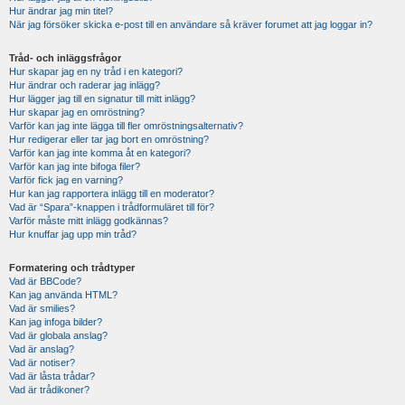
Hur ändrar jag min titel?
När jag försöker skicka e-post till en användare så kräver forumet att jag loggar in?
Tråd- och inläggsfrågor
Hur skapar jag en ny tråd i en kategori?
Hur ändrar och raderar jag inlägg?
Hur lägger jag till en signatur till mitt inlägg?
Hur skapar jag en omröstning?
Varför kan jag inte lägga till fler omröstningsalternativ?
Hur redigerar eller tar jag bort en omröstning?
Varför kan jag inte komma åt en kategori?
Varför kan jag inte bifoga filer?
Varför fick jag en varning?
Hur kan jag rapportera inlägg till en moderator?
Vad är “Spara”-knappen i trådformuläret till för?
Varför måste mitt inlägg godkännas?
Hur knuffar jag upp min tråd?
Formatering och trådtyper
Vad är BBCode?
Kan jag använda HTML?
Vad är smilies?
Kan jag infoga bilder?
Vad är globala anslag?
Vad är anslag?
Vad är notiser?
Vad är låsta trådar?
Vad är trådikoner?