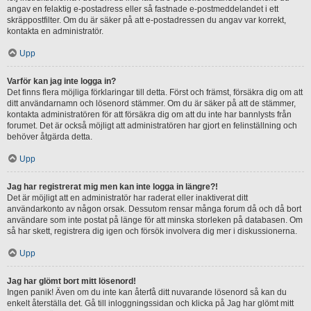
angav en felaktig e-postadress eller så fastnade e-postmeddelandet i ett
skräppostfilter. Om du är säker på att e-postadressen du angav var korrekt,
kontakta en administratör.
Upp
Varför kan jag inte logga in?
Det finns flera möjliga förklaringar till detta. Först och främst, försäkra dig om att
ditt användarnamn och lösenord stämmer. Om du är säker på att de stämmer,
kontakta administratören för att försäkra dig om att du inte har bannlysts från
forumet. Det är också möjligt att administratören har gjort en felinställning och
behöver åtgärda detta.
Upp
Jag har registrerat mig men kan inte logga in längre?!
Det är möjligt att en administratör har raderat eller inaktiverat ditt
användarkonto av någon orsak. Dessutom rensar många forum då och då bort
användare som inte postat på länge för att minska storleken på databasen. Om
så har skett, registrera dig igen och försök involvera dig mer i diskussionerna.
Upp
Jag har glömt bort mitt lösenord!
Ingen panik! Även om du inte kan återfå ditt nuvarande lösenord så kan du
enkelt återställa det. Gå till inloggningssidan och klicka på Jag har glömt mitt