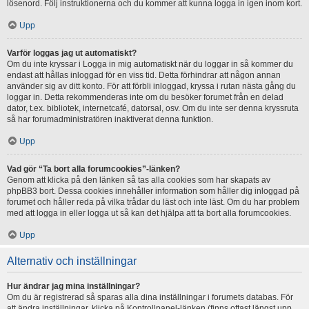
lösenord. Följ instruktionerna och du kommer att kunna logga in igen inom kort.
Upp
Varför loggas jag ut automatiskt?
Om du inte kryssar i Logga in mig automatiskt när du loggar in så kommer du
endast att hållas inloggad för en viss tid. Detta förhindrar att någon annan
använder sig av ditt konto. För att förbli inloggad, kryssa i rutan nästa gång du
loggar in. Detta rekommenderas inte om du besöker forumet från en delad
dator, t.ex. bibliotek, internetcafé, datorsal, osv. Om du inte ser denna kryssruta
så har forumadministratören inaktiverat denna funktion.
Upp
Vad gör “Ta bort alla forumcookies”-länken?
Genom att klicka på den länken så tas alla cookies som har skapats av
phpBB3 bort. Dessa cookies innehåller information som håller dig inloggad på
forumet och håller reda på vilka trådar du läst och inte läst. Om du har problem
med att logga in eller logga ut så kan det hjälpa att ta bort alla forumcookies.
Upp
Alternativ och inställningar
Hur ändrar jag mina inställningar?
Om du är registrerad så sparas alla dina inställningar i forumets databas. För
att ändra inställningar, klicka på Kontrollpanel-länken (finns oftast längst upp