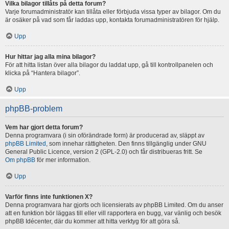
Vilka bilagor tillåts på detta forum?
Varje forumadministratör kan tillåta eller förbjuda vissa typer av bilagor. Om du
är osäker på vad som får laddas upp, kontakta forumadministratören för hjälp.
Upp
Hur hittar jag alla mina bilagor?
För att hitta listan över alla bilagor du laddat upp, gå till kontrollpanelen och
klicka på “Hantera bilagor”.
Upp
phpBB-problem
Vem har gjort detta forum?
Denna programvara (i sin oförändrade form) är producerad av, släppt av
phpBB Limited
, som innehar rättigheten. Den finns tillgänglig under GNU
General Public Licence, version 2 (GPL-2.0) och får distribueras fritt. Se
Om phpBB
för mer information.
Upp
Varför finns inte funktionen X?
Denna programvara har gjorts och licensierats av phpBB Limited. Om du anser
att en funktion bör läggas till eller vill rapportera en bugg, var vänlig och besök
phpBB Idécenter, där du kommer att hitta verktyg för att göra så.