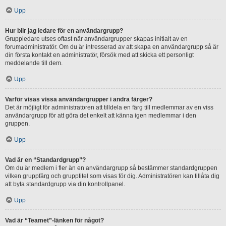
Upp
Hur blir jag ledare för en användargrupp?
Gruppledare utses oftast när användargrupper skapas initialt av en
forumadministratör. Om du är intresserad av att skapa en användargrupp så är
din första kontakt en administratör, försök med att skicka ett personligt
meddelande till dem.
Upp
Varför visas vissa användargrupper i andra färger?
Det är möjligt för administratören att tilldela en färg till medlemmar av en viss
användargrupp för att göra det enkelt att känna igen medlemmar i den
gruppen.
Upp
Vad är en “Standardgrupp”?
Om du är medlem i fler än en användargrupp så bestämmer standardgruppen
vilken gruppfärg och grupptitel som visas för dig. Administratören kan tillåta dig
att byta standardgrupp via din kontrollpanel.
Upp
Vad är “Teamet”-länken för något?