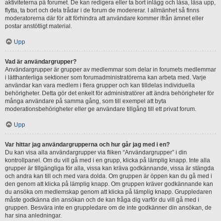
aktiviteterna på forumet. De kan redigera eller ta bort inlägg och låsa, låsa upp,
flytta, ta bort och dela trådar i de forum de modererar. I allmänhet så finns
moderatorerna där för att förhindra att användare kommer ifrån ämnet eller
postar anstötligt material.
Upp
Vad är användargrupper?
Användargrupper är grupper av medlemmar som delar in forumets medlemmar
i lätthanterliga sektioner som forumadministratörerna kan arbeta med. Varje
användar kan vara medlem i flera grupper och kan tilldelas individuella
behörigheter. Detta gör det enkelt för administratörer att ändra behörigheter för
många användare på samma gång, som till exempel att byta
moderationsbehörigheter eller ge användare tillgång till ett privat forum.
Upp
Var hittar jag användargrupperna och hur går jag med i en?
Du kan visa alla användargrupper via fliken “Användargrupper” i din
kontrollpanel. Om du vill gå med i en grupp, klicka på lämplig knapp. Inte alla
grupper är tillgängliga för alla, vissa kan kräva godkännande, vissa är stängda
och andra kan till och med vara dolda. Om gruppen är öppen kan du gå med i
den genom att klicka på lämplig knapp. Om gruppen kräver godkännande kan
du ansöka om medlemskap genom att klicka på lämplig knapp. Gruppledaren
måste godkänna din ansökan och de kan fråga dig varför du vill gå med i
gruppen. Besvära inte en gruppledare om de inte godkänner din ansökan, de
har sina anledningar.