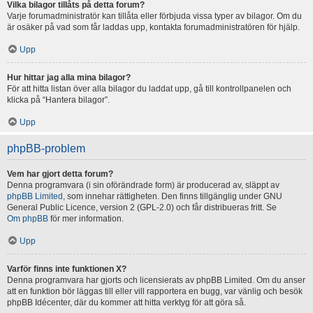
Vilka bilagor tillåts på detta forum?
Varje forumadministratör kan tillåta eller förbjuda vissa typer av bilagor. Om du
är osäker på vad som får laddas upp, kontakta forumadministratören för hjälp.
Upp
Hur hittar jag alla mina bilagor?
För att hitta listan över alla bilagor du laddat upp, gå till kontrollpanelen och
klicka på “Hantera bilagor”.
Upp
phpBB-problem
Vem har gjort detta forum?
Denna programvara (i sin oförändrade form) är producerad av, släppt av
phpBB Limited
, som innehar rättigheten. Den finns tillgänglig under GNU
General Public Licence, version 2 (GPL-2.0) och får distribueras fritt. Se
Om phpBB
för mer information.
Upp
Varför finns inte funktionen X?
Denna programvara har gjorts och licensierats av phpBB Limited. Om du anser
att en funktion bör läggas till eller vill rapportera en bugg, var vänlig och besök
phpBB Idécenter, där du kommer att hitta verktyg för att göra så.