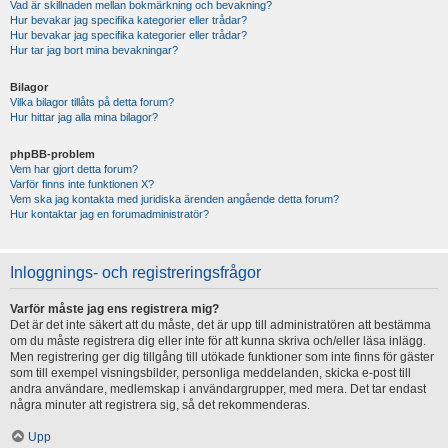
Vad är skillnaden mellan bokmärkning och bevakning?
Hur bevakar jag specifika kategorier eller trådar?
Hur bevakar jag specifika kategorier eller trådar?
Hur tar jag bort mina bevakningar?
Bilagor
Vilka bilagor tillåts på detta forum?
Hur hittar jag alla mina bilagor?
phpBB-problem
Vem har gjort detta forum?
Varför finns inte funktionen X?
Vem ska jag kontakta med juridiska ärenden angående detta forum?
Hur kontaktar jag en forumadministratör?
Inloggnings- och registreringsfrågor
Varför måste jag ens registrera mig?
Det är det inte säkert att du måste, det är upp till administratören att bestämma
om du måste registrera dig eller inte för att kunna skriva och/eller läsa inlägg.
Men registrering ger dig tillgång till utökade funktioner som inte finns för gäster
som till exempel visningsbilder, personliga meddelanden, skicka e-post till
andra användare, medlemskap i användargrupper, med mera. Det tar endast
några minuter att registrera sig, så det rekommenderas.
Upp