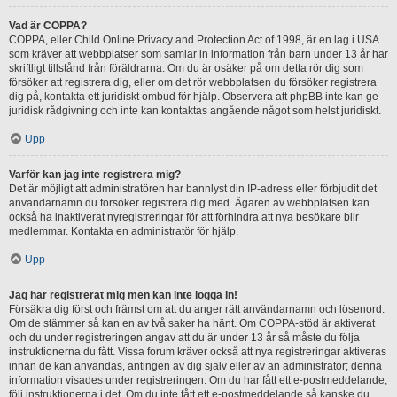
Vad är COPPA?
COPPA, eller Child Online Privacy and Protection Act of 1998, är en lag i USA
som kräver att webbplatser som samlar in information från barn under 13 år har
skriftligt tillstånd från föräldrarna. Om du är osäker på om detta rör dig som
försöker att registrera dig, eller om det rör webbplatsen du försöker registrera
dig på, kontakta ett juridiskt ombud för hjälp. Observera att phpBB inte kan ge
juridisk rådgivning och inte kan kontaktas angående något som helst juridiskt.
Upp
Varför kan jag inte registrera mig?
Det är möjligt att administratören har bannlyst din IP-adress eller förbjudit det
användarnamn du försöker registrera dig med. Ägaren av webbplatsen kan
också ha inaktiverat nyregistreringar för att förhindra att nya besökare blir
medlemmar. Kontakta en administratör för hjälp.
Upp
Jag har registrerat mig men kan inte logga in!
Försäkra dig först och främst om att du anger rätt användarnamn och lösenord.
Om de stämmer så kan en av två saker ha hänt. Om COPPA-stöd är aktiverat
och du under registreringen angav att du är under 13 år så måste du följa
instruktionerna du fått. Vissa forum kräver också att nya registreringar aktiveras
innan de kan användas, antingen av dig själv eller av an administratör; denna
information visades under registreringen. Om du har fått ett e-postmeddelande,
följ instruktionerna i det. Om du inte fått ett e-postmeddelande så kanske du