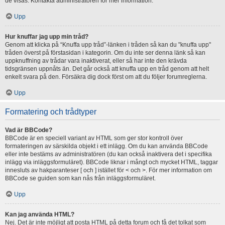
de visas. Kontakta administratören för mer information.
Upp
Hur knuffar jag upp min tråd?
Genom att klicka på “Knuffa upp tråd”-länken i tråden så kan du "knuffa upp"
tråden överst på förstasidan i kategorin. Om du inte ser denna länk så kan
uppknuffning av trådar vara inaktiverat, eller så har inte den krävda
tidsgränsen uppnåts än. Det går också att knuffa upp en tråd genom att helt
enkelt svara på den. Försäkra dig dock först om att du följer forumreglerna.
Upp
Formatering och trådtyper
Vad är BBCode?
BBCode är en speciell variant av HTML som ger stor kontroll över
formateringen av särskilda objekt i ett inlägg. Om du kan använda BBCode
eller inte bestäms av administratören (du kan också inaktivera det i specifika
inlägg via inläggsformuläret). BBCode liknar i mångt och mycket HTML, taggar
innesluts av hakparanteser [ och ] istället för < och >. För mer information om
BBCode se guiden som kan nås från inläggsformuläret.
Upp
Kan jag använda HTML?
Nej. Det är inte möjligt att posta HTML på detta forum och få det tolkat som