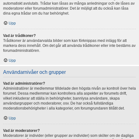
automatiskt avslutats. Trådar kan låsas av många anledningar och de låses av
moderatorer eller forumadministratörer. Det är möjligt att du också kan låsa
dina egna trådar om du har behörighet.
Upp
Vad är trådikoner?
Trådikoner är användarvalda bilder som kan förknippas med inlägg för att
markera dess innehåll. Om det går att använda trådikoner eller inte bestäms av
forumadministratören.
Upp
Användarnivåer och grupper
Vad är administratörer?
Administratörer är medlemmar tilldelade den högsta nivån av kontroll över hela
forumet. Dessa medlemmar kan kontrollera alla aspekter av forumets drift,
vilket inkluderar att ställa in behörigheter, bannlysa användare, skapa
användargrupper och moderatorer, osv. De har också fullständiga
moderationsbehörigheter i alla kategorier, om forumgrundaren tillåtit det.
Upp
Vad är moderatorer?
Moderatorer är individer (eller grupper av individer) som sköter om de dagliga