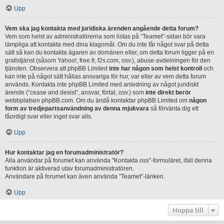
Upp
Vem ska jag kontakta med juridiska ärenden angående detta forum?
Vem som helst av administratörerna som listas på “Teamet”-sidan bör vara
lämpliga att kontakta med dina klagomål. Om du inte får något svar på detta
sätt så kan du kontakta ägaren av domänen eller, om detta forum ligger på en
gratistjänst (såsom Yahoo!, free.fr, f2s.com, osv.), abuse-avdelningen för den
tjänsten. Observera att phpBB Limited
inte har någon som helst kontroll
och
kan inte på något sätt hållas ansvariga för hur, var eller av vem detta forum
används. Kontakta inte phpBB Limited med anledning av något juridiskt
ärende (“cease and desist”, ansvar, förtal, osv.) som
inte direkt berör
webbplatsen phpBB.com. Om du ändå kontaktar phpBB Limited om
någon
form av tredjepartsanvändning av denna mjukvara
så förvänta dig ett
fåordigt svar eller inget svar alls.
Upp
Hur kontaktar jag en forumadministratör?
Alla användar på forumet kan använda "Kontakta oss"-formuläret, ifall denna
funktion är aktiverad utav forumadministratören.
Användare på forumet kan även använda "Teamet"-länken.
Upp
Hoppa till