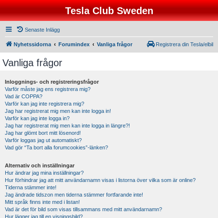
Tesla Club Sweden
Senaste Inlägg
Nyhetssidorna
Forumindex
Vanliga frågor
Registrera din Tesla/elbil
Vanliga frågor
Inloggnings- och registreringsfrågor
Varför måste jag ens registrera mig?
Vad är COPPA?
Varför kan jag inte registrera mig?
Jag har registrerat mig men kan inte logga in!
Varför kan jag inte logga in?
Jag har registrerat mig men kan inte logga in längre?!
Jag har glömt bort mitt lösenord!
Varför loggas jag ut automatiskt?
Vad gör “Ta bort alla forumcookies”-länken?
Alternativ och inställningar
Hur ändrar jag mina inställningar?
Hur förhindrar jag att mitt användarnamn visas i listorna över vilka som är online?
Tiderna stämmer inte!
Jag ändrade tidszon men tiderna stämmer fortfarande inte!
Mitt språk finns inte med i listan!
Vad är det för bild som visas tillsammans med mitt användarnamn?
Hur lägger jag till en visningsbild?