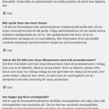
felinställd. Underrätta en administratör om detta problem så att de kan åtgärda
det.
Upp
Mitt språk finns inte med i listan!
I så fall har förmodligen inte administratören installerat ditt språk eller så har
ingen översatt forumet till ditt språk. Fråga administratören om de skulle kunna
installera språkpaketet du vill ha. Om språkpaketet inte finns så är du
välkommen att skapa en ny översättning. Mer information finns på phpBB
Limiteds webbplats (använd länken längst ner på forumsidorna).
Upp
Vad är det för bild som visas tillsammans med mitt användarnamn?
Det finns två bilder som kan visas tillsammans med ett användarnamn i inlägg.
Den ena är en titelbild, oftast är dessa bilder i form av stjärnor, prickar eller
block som visar hur många inlägg du har gjort eller din status på forumet. Den
andra bilden, oftast är den större, är känd som en visningsbild och är i
allmänhet unik eller personlig för varje användare.
Upp
Hur lägger jag till en visningsbild?
Det är upp till forumadministratören att tillåta visningsbilder och välja vilka sätt
visningsbilder kan användas på. Om du inte kan använda visningsbilder,
kontakta en forumadministratör och fråga de om deras anledning till detta.