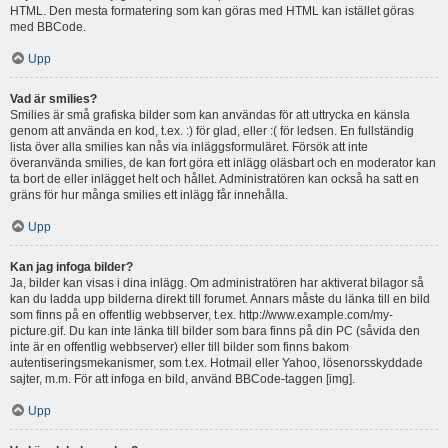
HTML. Den mesta formatering som kan göras med HTML kan istället göras
med BBCode.
Upp
Vad är smilies?
Smilies är små grafiska bilder som kan användas för att uttrycka en känsla
genom att använda en kod, t.ex. :) för glad, eller :( för ledsen. En fullständig
lista över alla smilies kan nås via inläggsformuläret. Försök att inte
överanvända smilies, de kan fort göra ett inlägg oläsbart och en moderator kan
ta bort de eller inlägget helt och hållet. Administratören kan också ha satt en
gräns för hur många smilies ett inlägg får innehålla.
Upp
Kan jag infoga bilder?
Ja, bilder kan visas i dina inlägg. Om administratören har aktiverat bilagor så
kan du ladda upp bilderna direkt till forumet. Annars måste du länka till en bild
som finns på en offentlig webbserver, t.ex. http://www.example.com/my-
picture.gif. Du kan inte länka till bilder som bara finns på din PC (såvida den
inte är en offentlig webbserver) eller till bilder som finns bakom
autentiseringsmekanismer, som t.ex. Hotmail eller Yahoo, lösenorsskyddade
sajter, m.m. För att infoga en bild, använd BBCode-taggen [img].
Upp