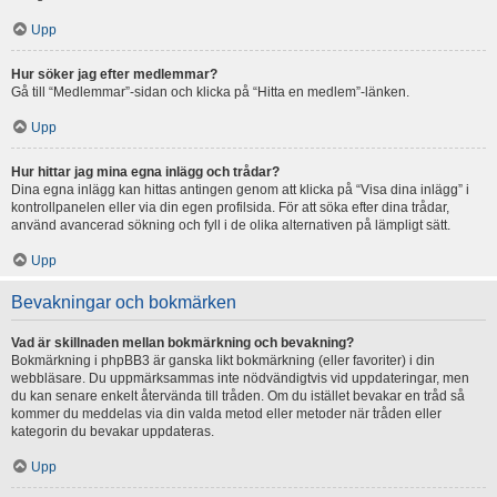
Upp
Hur söker jag efter medlemmar?
Gå till “Medlemmar”-sidan och klicka på “Hitta en medlem”-länken.
Upp
Hur hittar jag mina egna inlägg och trådar?
Dina egna inlägg kan hittas antingen genom att klicka på “Visa dina inlägg” i
kontrollpanelen eller via din egen profilsida. För att söka efter dina trådar,
använd avancerad sökning och fyll i de olika alternativen på lämpligt sätt.
Upp
Bevakningar och bokmärken
Vad är skillnaden mellan bokmärkning och bevakning?
Bokmärkning i phpBB3 är ganska likt bokmärkning (eller favoriter) i din
webbläsare. Du uppmärksammas inte nödvändigtvis vid uppdateringar, men
du kan senare enkelt återvända till tråden. Om du istället bevakar en tråd så
kommer du meddelas via din valda metod eller metoder när tråden eller
kategorin du bevakar uppdateras.
Upp