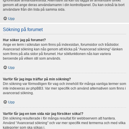
ignorerade användareslista. Alternativt så kan du lägga till användare direkt
genom att ange deras användarnamn i din kontrollpanel. Du kan också ta bort
användare från din lista på samma sida.
Upp
Sökning på forumet
Hur söker jag på forumet?
Ange en term i sökrutan som finns på indexsidan, forumsidor och trådsidor.
Avancerad sökning kan nås genom att klicka på “Avancerad sökning”-länken
som finns på alla sidor på forumet. Hur sökfunktionen nås kan variera
beroende på vilken stil som används.
Upp
Varför får jag inga träffar på min sökning?
Din sökning var förmodligen för vag och innehöll för många vanliga termer som
inte indexeras av phpBB3. Var mer specifik och använd alternativen som finns i
avancerad sökning.
Upp
Varför får jag en tom sida när jag försöker söka!?
Din sökning resulterade i för många resultat för webbservern att hantera.
Använd “Avancerad sökning” och var mer specifik med termerna och med vilka
kategorier som ska sökas i.