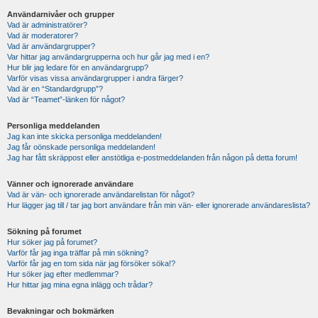
Användarnivåer och grupper
Vad är administratörer?
Vad är moderatorer?
Vad är användargrupper?
Var hittar jag användargrupperna och hur går jag med i en?
Hur blir jag ledare för en användargrupp?
Varför visas vissa användargrupper i andra färger?
Vad är en “Standardgrupp”?
Vad är “Teamet”-länken för något?
Personliga meddelanden
Jag kan inte skicka personliga meddelanden!
Jag får oönskade personliga meddelanden!
Jag har fått skräppost eller anstötliga e-postmeddelanden från någon på detta forum!
Vänner och ignorerade användare
Vad är vän- och ignorerade användarelistan för något?
Hur lägger jag till / tar jag bort användare från min vän- eller ignorerade användareslista?
Sökning på forumet
Hur söker jag på forumet?
Varför får jag inga träffar på min sökning?
Varför får jag en tom sida när jag försöker söka!?
Hur söker jag efter medlemmar?
Hur hittar jag mina egna inlägg och trådar?
Bevakningar och bokmärken