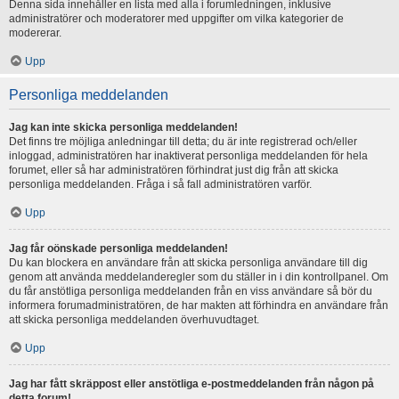
Denna sida innehåller en lista med alla i forumledningen, inklusive
administratörer och moderatorer med uppgifter om vilka kategorier de
modererar.
Upp
Personliga meddelanden
Jag kan inte skicka personliga meddelanden!
Det finns tre möjliga anledningar till detta; du är inte registrerad och/eller
inloggad, administratören har inaktiverat personliga meddelanden för hela
forumet, eller så har administratören förhindrat just dig från att skicka
personliga meddelanden. Fråga i så fall administratören varför.
Upp
Jag får oönskade personliga meddelanden!
Du kan blockera en användare från att skicka personliga användare till dig
genom att använda meddelanderegler som du ställer in i din kontrollpanel. Om
du får anstötliga personliga meddelanden från en viss användare så bör du
informera forumadministratören, de har makten att förhindra en användare från
att skicka personliga meddelanden överhuvudtaget.
Upp
Jag har fått skräppost eller anstötliga e-postmeddelanden från någon på
detta forum!