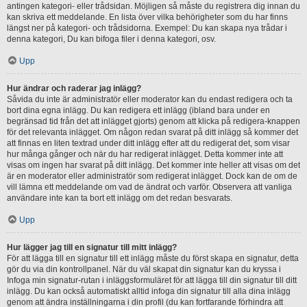
antingen kategori- eller trådsidan. Möjligen så måste du registrera dig innan du
kan skriva ett meddelande. En lista över vilka behörigheter som du har finns
längst ner på kategori- och trådsidorna. Exempel: Du kan skapa nya trådar i
denna kategori, Du kan bifoga filer i denna kategori, osv.
Upp
Hur ändrar och raderar jag inlägg?
Såvida du inte är administratör eller moderator kan du endast redigera och ta
bort dina egna inlägg. Du kan redigera ett inlägg (ibland bara under en
begränsad tid från det att inlägget gjorts) genom att klicka på redigera-knappen
för det relevanta inlägget. Om någon redan svarat på ditt inlägg så kommer det
att finnas en liten textrad under ditt inlägg efter att du redigerat det, som visar
hur många gånger och när du har redigerat inlägget. Detta kommer inte att
visas om ingen har svarat på ditt inlägg. Det kommer inte heller att visas om det
är en moderator eller administratör som redigerat inlägget. Dock kan de om de
vill lämna ett meddelande om vad de ändrat och varför. Observera att vanliga
användare inte kan ta bort ett inlägg om det redan besvarats.
Upp
Hur lägger jag till en signatur till mitt inlägg?
För att lägga till en signatur till ett inlägg måste du först skapa en signatur, detta
gör du via din kontrollpanel. När du väl skapat din signatur kan du kryssa i
Infoga min signatur-rutan i inläggsformuläret för att lägga till din signatur till ditt
inlägg. Du kan också automatiskt alltid infoga din signatur till alla dina inlägg
genom att ändra inställningarna i din profil (du kan fortfarande förhindra att