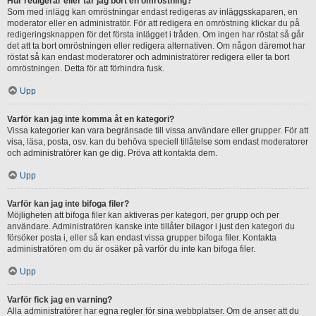
Hur redigerar eller tar jag bort en omröstning?
Som med inlägg kan omröstningar endast redigeras av inläggsskaparen, en
moderator eller en administratör. För att redigera en omröstning klickar du på
redigeringsknappen för det första inlägget i tråden. Om ingen har röstat så går
det att ta bort omröstningen eller redigera alternativen. Om någon däremot har
röstat så kan endast moderatorer och administratörer redigera eller ta bort
omröstningen. Detta för att förhindra fusk.
Upp
Varför kan jag inte komma åt en kategori?
Vissa kategorier kan vara begränsade till vissa användare eller grupper. För att
visa, läsa, posta, osv. kan du behöva speciell tillåtelse som endast moderatorer
och administratörer kan ge dig. Pröva att kontakta dem.
Upp
Varför kan jag inte bifoga filer?
Möjligheten att bifoga filer kan aktiveras per kategori, per grupp och per
användare. Administratören kanske inte tillåter bilagor i just den kategori du
försöker posta i, eller så kan endast vissa grupper bifoga filer. Kontakta
administratören om du är osäker på varför du inte kan bifoga filer.
Upp
Varför fick jag en varning?
Alla administratörer har egna regler för sina webbplatser. Om de anser att du