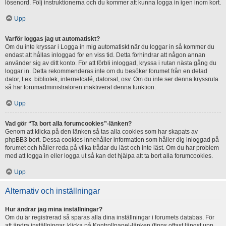
lösenord. Följ instruktionerna och du kommer att kunna logga in igen inom kort.
Upp
Varför loggas jag ut automatiskt?
Om du inte kryssar i Logga in mig automatiskt när du loggar in så kommer du
endast att hållas inloggad för en viss tid. Detta förhindrar att någon annan
använder sig av ditt konto. För att förbli inloggad, kryssa i rutan nästa gång du
loggar in. Detta rekommenderas inte om du besöker forumet från en delad
dator, t.ex. bibliotek, internetcafé, datorsal, osv. Om du inte ser denna kryssruta
så har forumadministratören inaktiverat denna funktion.
Upp
Vad gör “Ta bort alla forumcookies”-länken?
Genom att klicka på den länken så tas alla cookies som har skapats av
phpBB3 bort. Dessa cookies innehåller information som håller dig inloggad på
forumet och håller reda på vilka trådar du läst och inte läst. Om du har problem
med att logga in eller logga ut så kan det hjälpa att ta bort alla forumcookies.
Upp
Alternativ och inställningar
Hur ändrar jag mina inställningar?
Om du är registrerad så sparas alla dina inställningar i forumets databas. För
att ändra inställningar, klicka på Kontrollpanel-länken (finns oftast längst upp