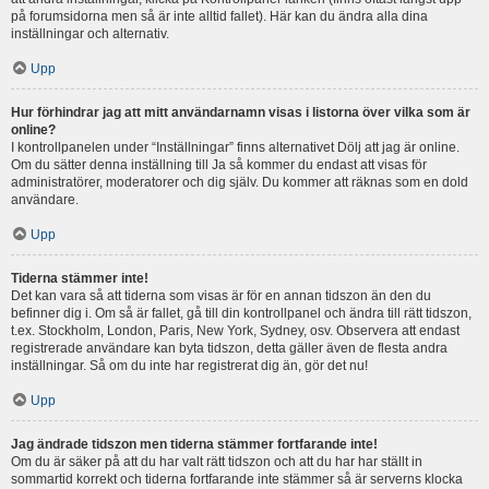
på forumsidorna men så är inte alltid fallet). Här kan du ändra alla dina
inställningar och alternativ.
Upp
Hur förhindrar jag att mitt användarnamn visas i listorna över vilka som är
online?
I kontrollpanelen under “Inställningar” finns alternativet Dölj att jag är online.
Om du sätter denna inställning till Ja så kommer du endast att visas för
administratörer, moderatorer och dig själv. Du kommer att räknas som en dold
användare.
Upp
Tiderna stämmer inte!
Det kan vara så att tiderna som visas är för en annan tidszon än den du
befinner dig i. Om så är fallet, gå till din kontrollpanel och ändra till rätt tidszon,
t.ex. Stockholm, London, Paris, New York, Sydney, osv. Observera att endast
registrerade användare kan byta tidszon, detta gäller även de flesta andra
inställningar. Så om du inte har registrerat dig än, gör det nu!
Upp
Jag ändrade tidszon men tiderna stämmer fortfarande inte!
Om du är säker på att du har valt rätt tidszon och att du har har ställt in
sommartid korrekt och tiderna fortfarande inte stämmer så är serverns klocka