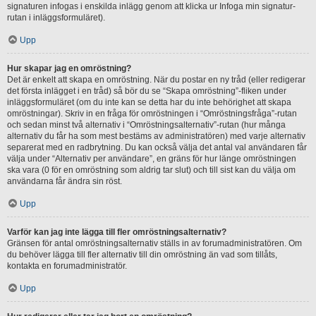
signaturen infogas i enskilda inlägg genom att klicka ur Infoga min signatur-
rutan i inläggsformuläret).
Upp
Hur skapar jag en omröstning?
Det är enkelt att skapa en omröstning. När du postar en ny tråd (eller redigerar
det första inlägget i en tråd) så bör du se “Skapa omröstning”-fliken under
inläggsformuläret (om du inte kan se detta har du inte behörighet att skapa
omröstningar). Skriv in en fråga för omröstningen i “Omröstningsfråga”-rutan
och sedan minst två alternativ i “Omröstningsalternativ”-rutan (hur många
alternativ du får ha som mest bestäms av administratören) med varje alternativ
separerat med en radbrytning. Du kan också välja det antal val användaren får
välja under “Alternativ per användare”, en gräns för hur länge omröstningen
ska vara (0 för en omröstning som aldrig tar slut) och till sist kan du välja om
användarna får ändra sin röst.
Upp
Varför kan jag inte lägga till fler omröstningsalternativ?
Gränsen för antal omröstningsalternativ ställs in av forumadministratören. Om
du behöver lägga till fler alternativ till din omröstning än vad som tillåts,
kontakta en forumadministratör.
Upp