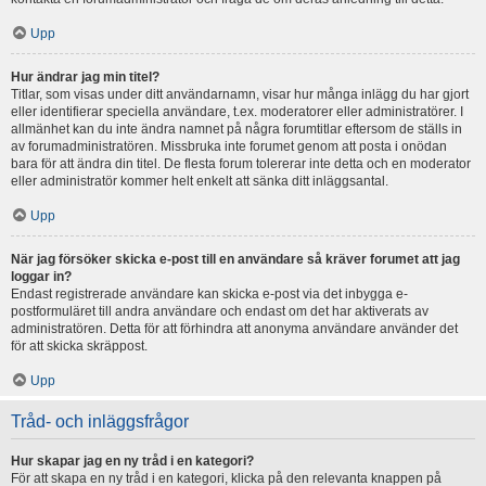
Upp
Hur ändrar jag min titel?
Titlar, som visas under ditt användarnamn, visar hur många inlägg du har gjort
eller identifierar speciella användare, t.ex. moderatorer eller administratörer. I
allmänhet kan du inte ändra namnet på några forumtitlar eftersom de ställs in
av forumadministratören. Missbruka inte forumet genom att posta i onödan
bara för att ändra din titel. De flesta forum tolererar inte detta och en moderator
eller administratör kommer helt enkelt att sänka ditt inläggsantal.
Upp
När jag försöker skicka e-post till en användare så kräver forumet att jag
loggar in?
Endast registrerade användare kan skicka e-post via det inbygga e-
postformuläret till andra användare och endast om det har aktiverats av
administratören. Detta för att förhindra att anonyma användare använder det
för att skicka skräppost.
Upp
Tråd- och inläggsfrågor
Hur skapar jag en ny tråd i en kategori?
För att skapa en ny tråd i en kategori, klicka på den relevanta knappen på