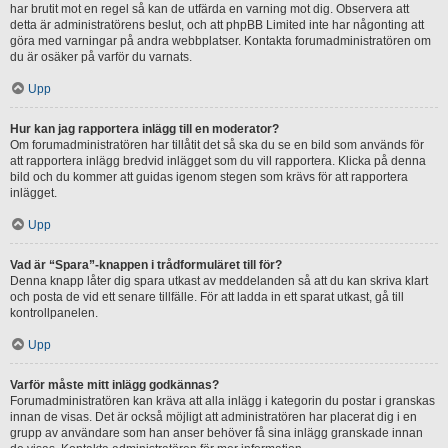
har brutit mot en regel så kan de utfärda en varning mot dig. Observera att
detta är administratörens beslut, och att phpBB Limited inte har någonting att
göra med varningar på andra webbplatser. Kontakta forumadministratören om
du är osäker på varför du varnats.
Upp
Hur kan jag rapportera inlägg till en moderator?
Om forumadministratören har tillåtit det så ska du se en bild som används för
att rapportera inlägg bredvid inlägget som du vill rapportera. Klicka på denna
bild och du kommer att guidas igenom stegen som krävs för att rapportera
inlägget.
Upp
Vad är “Spara”-knappen i trådformuläret till för?
Denna knapp låter dig spara utkast av meddelanden så att du kan skriva klart
och posta de vid ett senare tillfälle. För att ladda in ett sparat utkast, gå till
kontrollpanelen.
Upp
Varför måste mitt inlägg godkännas?
Forumadministratören kan kräva att alla inlägg i kategorin du postar i granskas
innan de visas. Det är också möjligt att administratören har placerat dig i en
grupp av användare som han anser behöver få sina inlägg granskade innan