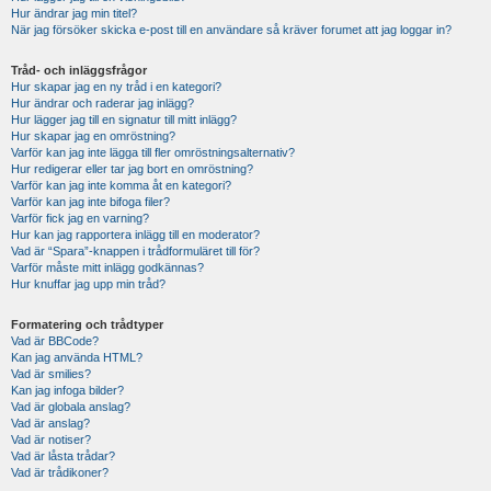
Hur ändrar jag min titel?
När jag försöker skicka e-post till en användare så kräver forumet att jag loggar in?
Tråd- och inläggsfrågor
Hur skapar jag en ny tråd i en kategori?
Hur ändrar och raderar jag inlägg?
Hur lägger jag till en signatur till mitt inlägg?
Hur skapar jag en omröstning?
Varför kan jag inte lägga till fler omröstningsalternativ?
Hur redigerar eller tar jag bort en omröstning?
Varför kan jag inte komma åt en kategori?
Varför kan jag inte bifoga filer?
Varför fick jag en varning?
Hur kan jag rapportera inlägg till en moderator?
Vad är “Spara”-knappen i trådformuläret till för?
Varför måste mitt inlägg godkännas?
Hur knuffar jag upp min tråd?
Formatering och trådtyper
Vad är BBCode?
Kan jag använda HTML?
Vad är smilies?
Kan jag infoga bilder?
Vad är globala anslag?
Vad är anslag?
Vad är notiser?
Vad är låsta trådar?
Vad är trådikoner?