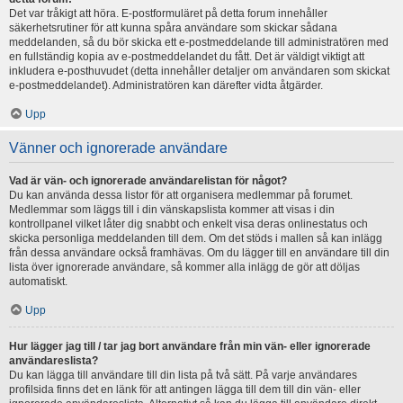
Det var tråkigt att höra. E-postformuläret på detta forum innehåller
säkerhetsrutiner för att kunna spåra användare som skickar sådana
meddelanden, så du bör skicka ett e-postmeddelande till administratören med
en fullständig kopia av e-postmeddelandet du fått. Det är väldigt viktigt att
inkludera e-posthuvudet (detta innehåller detaljer om användaren som skickat
e-postmeddelandet). Administratören kan därefter vidta åtgärder.
Upp
Vänner och ignorerade användare
Vad är vän- och ignorerade användarelistan för något?
Du kan använda dessa listor för att organisera medlemmar på forumet.
Medlemmar som läggs till i din vänskapslista kommer att visas i din
kontrollpanel vilket låter dig snabbt och enkelt visa deras onlinestatus och
skicka personliga meddelanden till dem. Om det stöds i mallen så kan inlägg
från dessa användare också framhävas. Om du lägger till en användare till din
lista över ignorerade användare, så kommer alla inlägg de gör att döljas
automatiskt.
Upp
Hur lägger jag till / tar jag bort användare från min vän- eller ignorerade
användareslista?
Du kan lägga till användare till din lista på två sätt. På varje användares
profilsida finns det en länk för att antingen lägga till dem till din vän- eller