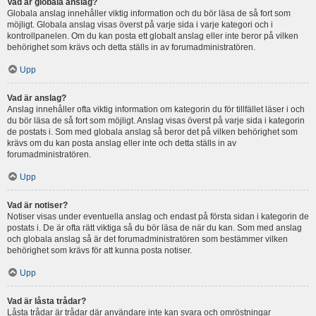
Vad är globala anslag?
Globala anslag innehåller viktig information och du bör läsa de så fort som
möjligt. Globala anslag visas överst på varje sida i varje kategori och i
kontrollpanelen. Om du kan posta ett globalt anslag eller inte beror på vilken
behörighet som krävs och detta ställs in av forumadministratören.
Upp
Vad är anslag?
Anslag innehåller ofta viktig information om kategorin du för tillfället läser i och
du bör läsa de så fort som möjligt. Anslag visas överst på varje sida i kategorin
de postats i. Som med globala anslag så beror det på vilken behörighet som
krävs om du kan posta anslag eller inte och detta ställs in av
forumadministratören.
Upp
Vad är notiser?
Notiser visas under eventuella anslag och endast på första sidan i kategorin de
postats i. De är ofta rätt viktiga så du bör läsa de när du kan. Som med anslag
och globala anslag så är det forumadministratören som bestämmer vilken
behörighet som krävs för att kunna posta notiser.
Upp
Vad är låsta trådar?
Låsta trådar är trådar där användare inte kan svara och omröstningar