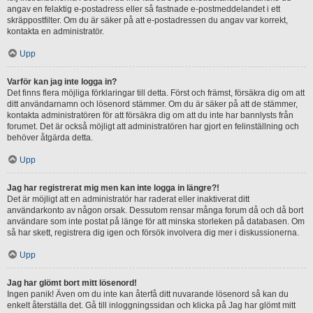
angav en felaktig e-postadress eller så fastnade e-postmeddelandet i ett
skräppostfilter. Om du är säker på att e-postadressen du angav var korrekt,
kontakta en administratör.
Upp
Varför kan jag inte logga in?
Det finns flera möjliga förklaringar till detta. Först och främst, försäkra dig om att
ditt användarnamn och lösenord stämmer. Om du är säker på att de stämmer,
kontakta administratören för att försäkra dig om att du inte har bannlysts från
forumet. Det är också möjligt att administratören har gjort en felinställning och
behöver åtgärda detta.
Upp
Jag har registrerat mig men kan inte logga in längre?!
Det är möjligt att en administratör har raderat eller inaktiverat ditt
användarkonto av någon orsak. Dessutom rensar många forum då och då bort
användare som inte postat på länge för att minska storleken på databasen. Om
så har skett, registrera dig igen och försök involvera dig mer i diskussionerna.
Upp
Jag har glömt bort mitt lösenord!
Ingen panik! Även om du inte kan återfå ditt nuvarande lösenord så kan du
enkelt återställa det. Gå till inloggningssidan och klicka på Jag har glömt mitt